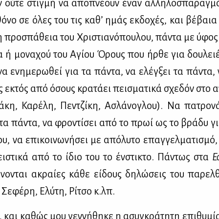
 ού­τε στιγ­μή να απο­πνέ­ουν έναν αλ­λη­λο­σπα­ραγ­μό
ό­νο σε όλες του τις κα­θ’ ημάς εκ­δο­χές, και βέ­βαια 
η προ­σπά­θεια του Χρι­στια­νό­που­λου, πά­ντα με ύφος
­κα ή μο­να­χού του Αγί­ου Όρους που ήρ­θε για δου­λε
 να ενη­με­ρω­θεί για τα πά­ντα, να ελέγ­ξει τα πά­ντα, 
ς εκτός από όσους κρα­τά­ει πει­σμα­τι­κά σχε­δόν στο α
ά­κη, Κα­ρέ­λη, Πεν­τζί­κη, Ασλά­νο­γλου). Να πα­τρο­ν
ει τα πά­ντα, να φρο­ντί­σει από το πρωί ως το βρά­δυ γ
υ, να επι­κοι­νω­νή­σει με από­λυ­το επαγ­γελ­μα­τι­σμό
ι­στι­κά από το ίδιο του το έν­στι­κτο. Πά­ντως στα
Ε
ά­νο­νται ακραί­ες κά­θε εί­δους δη­λώ­σεις του πα­ρελ­θ
 Σε­φέ­ρη, Ελύ­τη, Ρί­τσο κ.λπ.
, και κα­θώς μου γεν­νή­θη­κε η ασυ­γκρά­τη­τη επι­θυ­μί