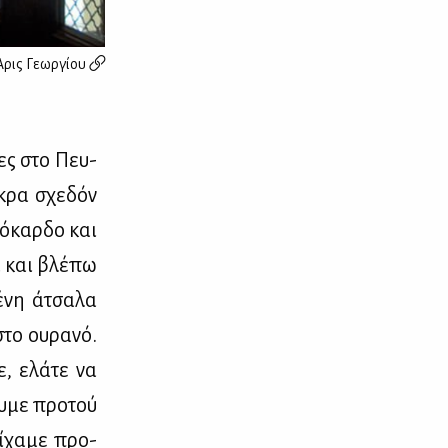
Άρις Γεωργίου
­ρες στο Πευ­
­κρα σχε­δόν
ό­καρ­δο και
τα και βλέ­πω
έ­νη άτσα­λα
το ου­ρα­νό.
ε, ελά­τε να
ου­με προ­τού
ί­χα­με προ­