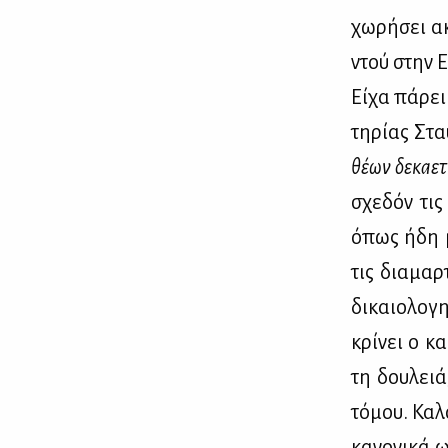
χω­ρή­σει α
ντού στην Ελ­
Εί­χα πά­ρε
τη­ρί­ας Στα
θέ­ων δε­κα­ε
σχε­δόν τις
όπως ήδη με
τις δια­μαρ
δι­καιο­λο­
κρί­νει ο κ
τη δου­λειά
τό­μου. Κα­
κα­νο­νι­κά 