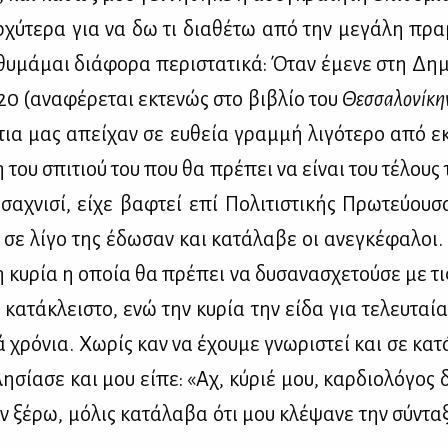
χύ­τε­ρα για να δω τι δια­θέ­τω από την με­γά­λη πρα­
θυ­μά­μαι διά­φο­ρα πε­ρι­στα­τι­κά: Όταν έμε­νε στη Δη­
 20 (ανα­φέ­ρε­ται εκτε­νώς στο βι­βλίο του
Θεσ­σα­λο­νί­κ
­τια μας απεί­χαν σε ευ­θεία γραμ­μή λι­γό­τε­ρο από εκ
 του σπι­τιού του που θα πρέ­πει να εί­ναι του τέ­λους 
α­χνι­σί, εί­χε βα­φτεί επί Πο­λι­τι­στι­κής Πρω­τεύ­ου­
 σε λί­γο της έδω­σαν και κα­τά­λα­βε οι ανε­γκέ­φα­λοι.
η κυ­ρία η οποία θα πρέ­πει να δυ­σα­να­σχε­τού­σε με τι
 κα­τά­κλει­στο, ενώ την κυ­ρία την εί­δα για τε­λευ­τα
ά χρό­νια. Χω­ρίς καν να έχου­με γνω­ρι­στεί και σε κα­τ
η­σί­α­σε και μου εί­πε: «Αχ, κύ­ριέ μου, καρ­διο­λό­γος δ
ν ξέ­ρω, μό­λις κα­τά­λα­βα ότι μου κλέ­ψα­νε την σύ­ντα