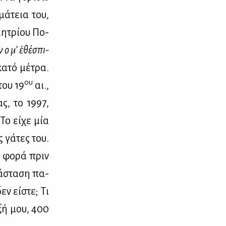
μά­τεια του,
μη­τρί­ου Πο­
ην
οὗ
μ’ ἐθέ­σπι­
α­τό μέ­τρα.
ου
του 19
αι.,
σας, το 1997,
 Το εί­χε μία
ς γά­τες του.
ία φο­ρά πριν
ά­στα­ση πα­
εν εί­στε; Τι
­ξή μου, 400