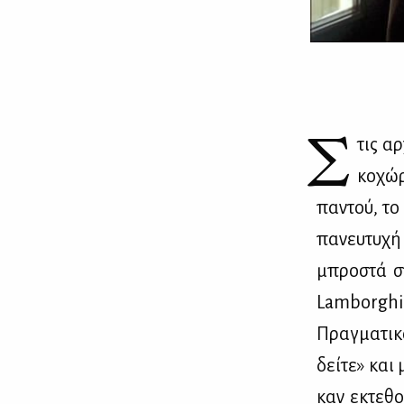
Σ
τις αρ
κο­χώ­
πα­ντού, το
πα­νευ­τυ­χή
μπρο­στά στ
Lamborghini
Πραγ­μα­τι­
δεί­τε» και 
καν εκτε­θο