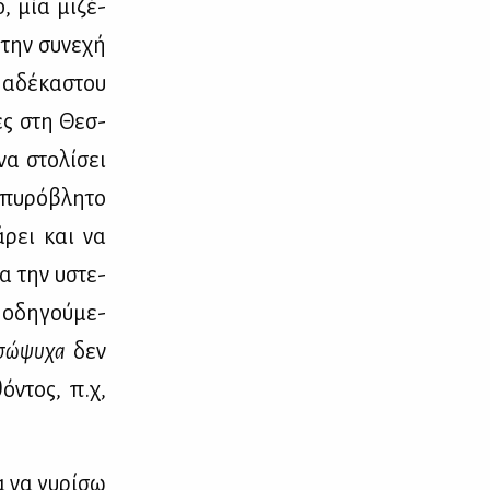
, μία μι­ζέ­
την συ­νε­χή
 αδέ­κα­στου
ιές στη Θεσ­
να στο­λί­σει
πυ­ρό­βλη­το
ά­ρει και να
ια την υστε­
, οδη­γού­με­
σώ­ψυ­χα
δεν
ό­ντος, π.χ,
α να γυ­ρί­σω