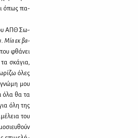
μοι όπως πα­
 του ΑΠΘ Σω­
υ
.
Μία εκ βα­
ο που φθά­νει
 τα σκά­για,
ω­ρί­ζω όλες
η γνώ­μη μου
αι όλα θα τα
 για όλη της
­μέ­λεια του
μο­σιευ­θούν
ης επι­με­λή­