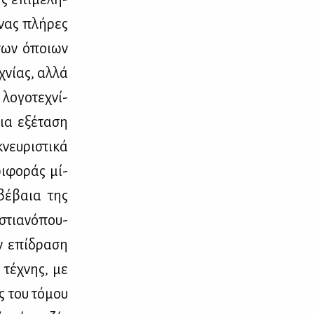
ένας πλή­ρες
η των όποιων
χνί­ας, αλ­λά
λο­γο­τε­χνί­
ια εξέ­τα­ση
ευ­ρι­στι­κά
ρι­φο­ράς μί­
 βέ­βαια της
στια­νό­που­
ν επί­δρα­ση
 τέ­χνης, με
ς του τό­μου