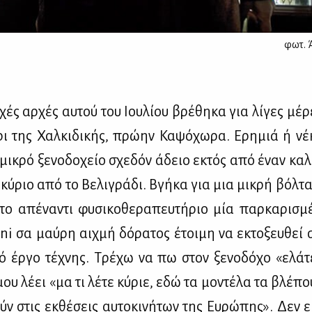
φωτ.
­χές αρ­χές αυ­τού του Ιου­λί­ου βρέ­θη­κα για λί­γες μέ
ρι της Χαλ­κι­δι­κής, πρώ­ην Κα­ψό­χω­ρα. Ερη­μιά ή νέ
 μι­κρό ξε­νο­δο­χείο σχε­δόν άδειο εκτός από έναν κα­λ
 κύ­ριο από το Βε­λι­γρά­δι. Βγή­κα για μια μι­κρή βόλ­
ο απέ­να­ντι φυ­σι­κο­θε­ρα­πευ­τή­ριο μία παρ­κα­ρι­σμ
 σα μαύ­ρη αιχ­μή δό­ρα­τος έτοι­μη να εκτο­ξευ­θεί σ
κό έρ­γο τέ­χνης. Τρέ­χω να πω στον ξε­νο­δό­χο «ελά­τ
μου λέ­ει «μα τι λέ­τε κύ­ριε, εδώ τα μο­ντέ­λα τα βλέ­π
ύν στις εκ­θέ­σεις αυ­το­κι­νή­των της Ευ­ρώ­πης». Δεν ε