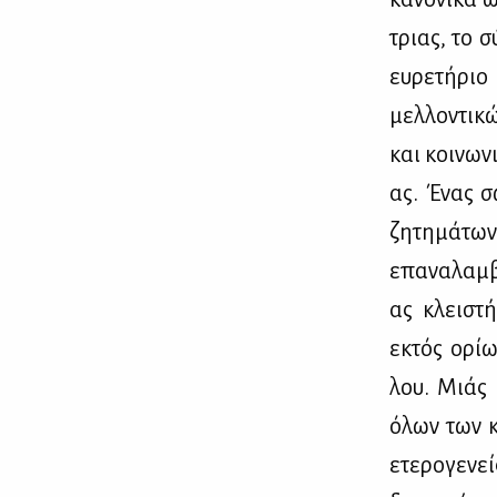
τριας, το σ
ευ­ρε­τή­ρι
μελ­λο­ντι­κ
και κοι­νω­ν
ας. Ένας σω
ζη­τη­μά­τω
επα­να­λαμ­β
ας κλει­στή
εκτός ορί­ω
λου. Μιάς κ
όλων των κι
ετε­ρο­γε­ν