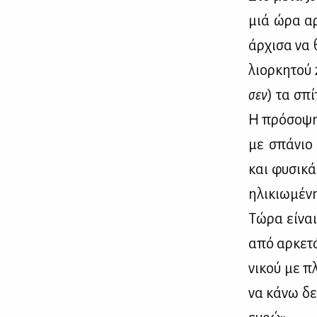
μιά ώρα αρ­
άρ­χι­σα να 
λιορ­κη­τού
σεν
) τα σπί
Η πρό­σο­ψη
με σπά­νιο σ
και φυ­σι­κά
ηλι­κιω­μέ­ν
Τώ­ρα εί­ναι
από αρ­κε­τ
νι­κού με πλ
να κά­νω δε