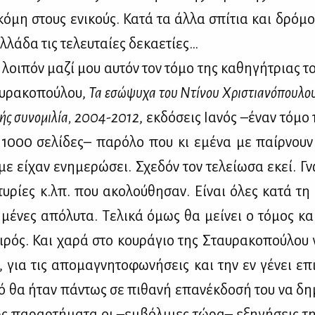
κό­μη στους ενι­κούς. Κα­τά τα άλ­λα σπί­τια και δρό­
λά­δα τις τε­λευ­ταί­ες δε­κα­ε­τί­ες…
ι λοι­πόν μα­ζί μου αυ­τόν τον τό­μο της κα­θη­γή­τριας
υ­ρα­κο­πού­λου,
Τα εσώ­ψυ­χα του Ντί­νου Χρι­στια­νό­που­λο
­τής συ­νο­μι­λία, 2004-2012
, εκ­δό­σεις Ια­νός –έναν τό­μ
 1000 σε­λί­δες– πα­ρό­λο που κι εμέ­να με παίρ­νουν
 εί­χαν ενη­με­ρώ­σει. Σχε­δόν τον τε­λεί­ω­σα εκεί. Γν
­τυ­ρί­ες κ.λπ. που ακο­λού­θη­σαν. Εί­ναι όλες κα­τά τ
γη­μέ­νες από­λυ­τα. Τε­λι­κά όμως θα μεί­νει ο τό­μος κ
αι­ρός. Και χα­ρά στο κου­ρά­γιο της Σταυ­ρα­κο­πού­λου
, για τις απο­μα­γνη­το­φω­νή­σεις και την εν γέ­νει επι
λό θα ήταν πά­ντως σε πι­θα­νή επα­νέκ­δο­σή του να δη­
ως πα­ραρ­τή­μα­τα οι –εμ­βό­λι­μες τώ­ρα– εξη­γή­σεις τ