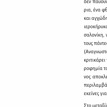
δεν παύ­ουν
ρια, ένα φθ
και αγ­χώ­δ
ιε­ρο­κή­ρυ
σα­λο­νί­κη,
τους πά­ντε
(Ανα­γνω­στ
κρι­τι­κά­ρ
ρο­φη­μία το
νος απο­κλε
πε­ρι­λαμ­β
εκεί­νες για
Στο με­τα­ξύ