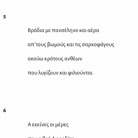
5
Βρά­δια με παν­σέ­λη­νο και αέ­ρα
απ΄τους βω­μούς και τις σαρ­κο­φά­γους
ακούω κρό­τους αν­θέ­ων
που λυ­γί­ζουν και φι­λιού­νται.
6
Α εκεί­νες οι μέ­ρες