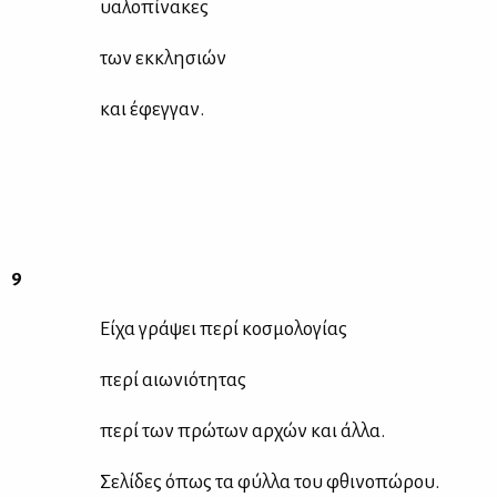
υα­λο­πί­να­κες
των εκ­κλη­σιών
και έφεγ­γαν.
9
Εί­χα γρά­ψει πε­ρί κο­σμο­λο­γί­ας
πε­ρί αιω­νιό­τη­τας
πε­ρί των πρώ­των αρ­χών και άλ­λα.
Σε­λί­δες όπως τα φύλ­λα του φθι­νο­πώ­ρου.