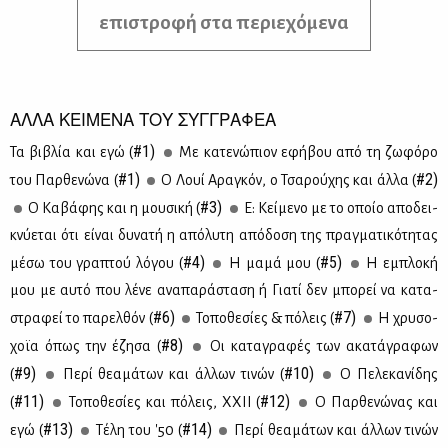
επιστροφή στα περιεχόμενα
ΑΛΛΑ ΚΕΙΜΕΝΑ ΤΟΥ ΣΥΓΓΡΑΦΕΑ
#1)
Τα βι­βλία και εγώ (
Με κα­τε­νώ­πιον εφή­βου από τη ζω­φό­ρο
#1)
#2)
του Παρ­θε­νώ­να (
Ο Λουί Αρα­γκόν, ο Τσα­ρού­χης και άλ­λα (
#3)
Ο Κα­βά­φης και η μου­σι­κή (
Ε: Κεί­με­νο με το οποίο απο­δει­
κνύ­ε­ται ότι εί­ναι δυ­να­τή η από­λυ­τη από­δο­ση της πραγ­μα­τι­κό­τη­τας
#4)
#5)
μέ­σω του γρα­πτού λό­γου (
Η μα­μά μου (
Η εμπλο­κή
μου με αυ­τό που λέ­νε ανα­πα­ρά­στα­ση ή Για­τί δεν μπο­ρεί να κα­τα­
#6)
#7)
στρα­φεί το πα­ρελ­θόν (
Το­πο­θε­σί­ες & πό­λεις (
Η χρυ­σο­
#8)
χοϊα όπως την έζη­σα (
Οι κα­τα­γρα­φές των ακα­τά­γρα­φων
#9)
#10)
(
Πε­ρί θε­α­μά­των και άλ­λων τι­νών (
Ο Πε­λε­κα­νί­δης
#11)
#12)
(
Το­πο­θε­σί­ες και πό­λεις, ΧΧΙΙ (
Ο Παρ­θε­νώ­νας και
#13)
#14)
εγώ (
Τέ­λη του '50 (
Πε­ρί θε­α­μά­των και άλ­λων τι­νών