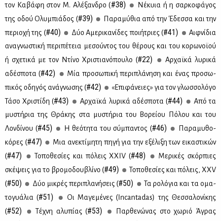
#38)
τον Κα­βά­φη στον Μ. Αλέ­ξαν­δρο (
Νέ­κυια ή η σαρ­κο­φά­γος
#39)
της οδού Ολυ­μπιά­δος (
Πα­ρα­μύ­θια από την Έδεσ­σα και την
#40)
#41)
πε­ριο­χή της (
Δύο Αμε­ρι­κα­νί­δες ποι­ή­τριες (
Αιφ­νί­δια
ανα­γνω­στι­κή πε­ρι­πέ­τεια με­σού­ντος του θέ­ρους και του κο­ρω­νοϊ­ού
#22)
ή σχε­τι­κά με τον Ντί­νο Χρι­στια­νό­που­λο (
Αρ­χαϊ­κά λυ­ρι­κά
#42)
αδέ­σπο­τα (
Μία προ­σω­πι­κή πε­ρι­πλά­νη­ση και ένας προ­σω­
#42)
πι­κός οδη­γός ανά­γνω­σης (
«Επι­φά­νειες» για τον γλωσ­σο­λό­γο
#43)
#44)
Τά­σο Χρι­στί­δη (
Αρ­χαϊ­κά λυ­ρι­κά αδέ­σπο­τα (
Από τα
μυ­στή­ρια της Θρά­κης στα μυ­στή­ρια του Βο­ρεί­ου Πό­λου και του
#45)
#46)
Λον­δί­νου (
Η θε­ό­τη­τα του σύ­μπα­ντος (
Πα­ρα­μυ­θο­
#47)
κό­ρες (
Μια ανε­κτί­μη­τη πη­γή για την εξέ­λι­ξη των ει­κα­στι­κών
#47)
#48)
(
Το­πο­θε­σί­ες και πό­λεις XXIV (
Με­ρι­κές σκόρ­πιες
#49)
σκέ­ψεις για το βρο­μο­δου­βλί­νο (
Το­πο­θε­σί­ες και πό­λεις, ΧΧV
#50)
#50)
(
Δύο μι­κρές πε­ρι­πλα­νή­σεις (
Τα ρο­λό­για και τα ομα­
#51)
το­γυά­λια (
Οι Μα­γε­μέ­νες (Ιncantadas) της Θεσ­σα­λο­νί­κης
#52)
#53)
(
Τέ­χνη αλυ­πί­ας (
Παρ­θε­νώ­νας στο χω­ριό Άγρας