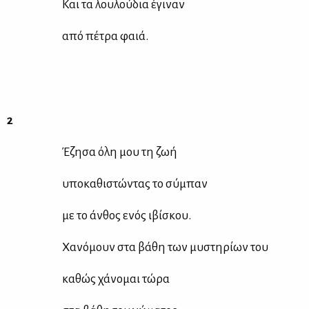
Και τα λου­λού­δια έγι­ναν
από πέ­τρα φαιά.
2
Έζη­σα όλη μου τη ζωή
υπο­κα­θι­στώ­ντας το σύ­μπαν
με το άν­θος ενός ιβί­σκου.
Χα­νό­μουν στα βά­θη των μυ­στη­ρί­ων του
κα­θώς χά­νο­μαι τώ­ρα