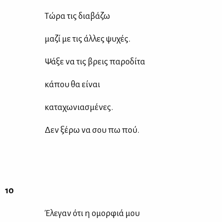
Τώ­ρα τις δια­βά­ζω
μα­ζί με τις άλ­λες ψυ­χές.
Ψά­ξε να τις βρεις πα­ρο­δί­τα
κά­που θα εί­ναι
κα­τα­χω­νια­σμέ­νες.
Δεν ξέ­ρω να σου πω πού.
10
Έλε­γαν ότι η ομορ­φιά μου