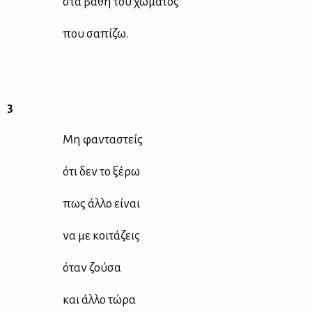
στα βά­θη του χώ­μα­τος
που σα­πί­ζω.
3
Μη φα­ντα­στείς
ότι δεν το ξέ­ρω
πως άλ­λο εί­ναι
να με κοι­τά­ζεις
όταν ζού­σα
και άλ­λο τώ­ρα