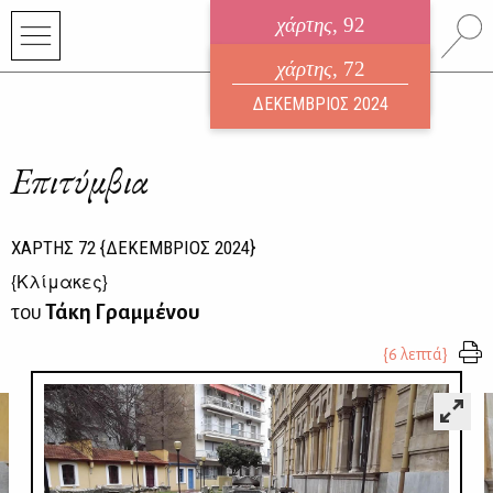
χάρτης
, 92
ηλεκτρονικό περιοδικό
χάρτης
, 72
ΑΥΓΟΥΣΤΟΣ 2026
ΔΕΚΕΜΒΡΙΟΣ 2024
Επιτύμβια
ΧΑΡΤΗΣ
72
{ΔΕΚΕΜΒΡΙΟΣ 2024}
{
Κλίμακες
}
του
Τάκη Γραμμένου
{6 λεπτά}