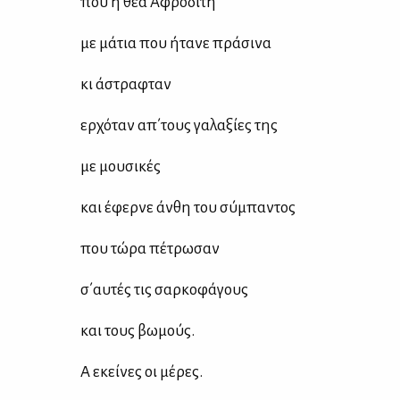
που η θεά Αφρο­δί­τη
με μά­τια που ήτα­νε πρά­σι­να
κι άστρα­φταν
ερ­χό­ταν απ΄τους γα­λα­ξί­ες της
με μου­σι­κές
και έφερ­νε άν­θη του σύ­μπα­ντος
που τώ­ρα πέ­τρω­σαν
σ΄αυ­τές τις σαρ­κο­φά­γους
και τους βω­μούς.
Α εκεί­νες οι μέ­ρες.