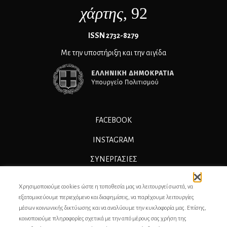
χάρτης
, 92
ΙSSN 2732-8279
Με την υποστήριξη και την αιγίδα
FACEBOOK
INSTAGRAM
ΣΥΝΕΡΓΑΣΊΕΣ
ΔΙΑΦΗΜΙΣΗ
Χρησιμοποιούμε cookies ώστε η τοποθεσία μας να λειτουργεί σωστά, να
ΕΠΙΚΟΙΝΩΝΙΑ
εξατομικεύουμε περιεχόμενο και διαφημίσεις, να παρέχουμε λειτουργίες
μέσων κοινωνικής δικτύωσης και να αναλύουμε την κυκλοφορία μας. Επίσης,
ΣΥΝΤΕΛΕΣΤΕΣ
κοινοποιούμε πληροφορίες σχετικά με την από μέρους σας χρήση της