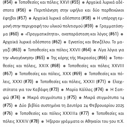
#54)
#55)
(
Το­πο­θε­σί­ες και πό­λεις ΧΧVI (
Αρ­χαϊ­κά λυ­ρι­κά αδέ­
#56)
σπο­τα (
Πε­ρι­πλά­νη­ση στην υφή­λιο και δύο παρ­θε­νώ­νιοι
#57)
#58)
έφη­βοι (
Αρ­χαϊ­κά λυ­ρι­κά αδέ­σπο­τα (
Η υπέ­ρο­χη εμ­
#59)
μο­νή στην πε­ρι­γρα­φή του υλι­κού πο­λι­τι­σμού (
Γραμ­μα­τό­ση­
#60)
#61)
μα (
«Πραγ­μα­τι­κό­τη­τα», ανα­πα­ρά­στα­ση και λό­γος (
#62)
Αρ­χαϊ­κά λυ­ρι­κά αδέ­σπο­τα (
Εγνα­τί­ας και Βε­νι­ζέ­λου. Το μα­
#63)
#64)
γα­ζί (
Το­πο­θε­σί­ες και πό­λεις XXVII (
Λί­γα λό­για για
#65)
#66)
την «Ανα­γέν­νη­ση» (
Της κό­ρης τής Μι­κρα­σί­ας (
Το­πο­
#68)
θε­σί­ες και πό­λεις, ΧΧIΧ (
Το­πο­θε­σί­ες και πό­λεις ΧΧVIII
#67)
#69)
(
Το­πο­θε­σί­ες και πό­λεις, ΧΧΧ (
Το­πο­θε­σί­ες και πό­
#70)
#71)
λεις, ΧΧ­ΧΙ (
Το­πο­θε­σί­ες και πό­λεις, ΧΧ­ΧΙΙ (
Ελα­χι­
#73)
#74)
στό­τα­τα για τoν Κα­βά­φη (
Μα­ρία Κάλ­λας (
Η Σαπ­
#74)
#75)
φώ (
Μι­κρά στιγ­μιό­τυ­πα 3 (
Μι­κρά στιγ­μιό­τυ­πα 14
#75)
(
Δύο βι­βλία συ­στη­μέ­να τη Δευ­τέ­ρα 24 Φε­βρουα­ρί­ου 2025
#76)
#77)
(
Το­πο­θε­σί­ες και πό­λεις ΧΧ­ΧΙ­Ι­Ιa (
Το­πο­θε­σί­ες και
#78)
πό­λεις ΧΧ­ΧΙV (
Ήξε­ραν γράμ­μα­τα οι Αθη­ναί­οι του 5ου π.Χ.