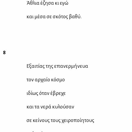
Άθλια έζη­σα κι εγώ
και μέ­σα σε σκό­τος βα­θύ.
8
Εξαι­τί­ας της επα­νερ­μή­νευα
τον αρ­χαίο κό­σμο
ιδί­ως όταν έβρε­χε
και τα νε­ρά κυ­λού­σαν
σε κεί­νους τους χει­ρο­ποί­η­τους