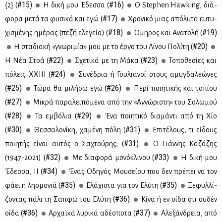
#15)
#16)
{2} (
Η δι­κή μου Έδεσ­σα (
Ο Stephen Hawking, διά­
#17)
φο­ρα με­τά τα φυ­σι­κά και εγώ (
Χρο­νι­κό μιας από­λυ­τα ευ­τυ­
#18)
#19)
χι­σμέ­νης ημέ­ρας (πε­ζή ελε­γεία) (
Όμη­ρος και Ανα­το­λή (
#20)
Η στα­δια­κή «γνω­ρι­μία» μου με το έρ­γο του Λί­νου Πο­λί­τη (
#22)
#23)
Η Νέα Στοά (
Σχε­τι­κά με τη Μά­κα (
Το­πο­θε­σί­ες και
#24)
πό­λεις ΧΧΙ­ΙΙ (
Συ­νέ­δρια ή Γου­λια­νοί στους αμυ­γδα­λε­ώ­νες
#25)
#26)
(
Τώ­ρα θα μι­λή­σω εγώ (
Πε­ρί ποι­η­τι­κής και το­πί­ου
#27)
(
Μι­κρά πα­ρα­λει­πό­με­να από την «Αγνώ­ρι­στη» του Σο­λω­μού
#28)
#29)
(
Τα εμ­βό­λια (
Ένα ποι­η­τι­κό δια­μά­ντι από τη Χίο
#30)
#31)
(
Θεσ­σα­λο­νί­κη, χα­μέ­νη πό­λη (
Επι­τέ­λους, τι εί­δους
#31)
ποι­η­τής εί­ναι αυ­τός ο Σα­χτού­ρης; (
Ο Γιάν­νης Κα­ζά­ζης
#32)
#33)
(1947-2021) (
Με δια­φο­ρά μο­νό­κλι­νου (
Η δι­κή μου
#34)
Έδεσ­σα, ΙΙ (
Ένας Οδη­γός Μου­σεί­ου που δεν πρέ­πει να τον
#35)
#35)
φά­ει η λη­σμο­νιά (
Ελά­χι­στα για τον Ελύ­τη (
Ξε­φυλ­λί­
#36)
ζο­ντας πά­λι τη Σαπ­φώ του Ελύ­τη (
Κί­να ή εν οί­δα ότι ου­δέν
#36)
#37)
οί­δα (
Αρ­χαϊ­κά λυ­ρι­κά αδέ­σπο­τα (
Αλε­ξάν­δρεια, από