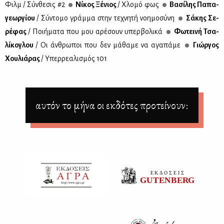
Φιλμ / Σύν­θε­σις #2
Νί­κος Ξέ­νιος
/ Χλο­μό φως
Βα­σί­λης Πα­πα­
γε­ωρ­γί­ου
/ Σύ­ντο­μο γράμ­μα στην τε­χνη­τή νοη­μο­σύ­νη
Σά­κης Σε­
ρέ­φας
/ Ποι­ή­μα­τα που μου αρέ­σουν υπερ­βο­λι­κά
Φω­τει­νή Τσα­
λί­κο­γλου
/ Οι άν­θρω­ποι που δεν μά­θα­με να αγα­πά­με
Γιώρ­γος
Χου­λιά­ρας
/ Υπερ­ρε­α­λι­σμός 101
αυτόν το μήνα οι εκδότες προτείνουν: