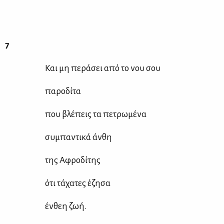
7
Και μη πε­ρά­σει από το νου σου
πα­ρο­δί­τα
που βλέ­πεις τα πε­τρω­μέ­να
συ­μπα­ντι­κά άν­θη
της Αφρο­δί­της
ότι τά­χα­τες έζη­σα
έν­θεη ζωή.