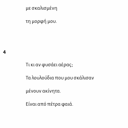
με σκα­λι­σμέ­νη
τη μορ­φή μου.
4
Τι κι αν φυ­σά­ει αέ­ρας;
Τα λου­λού­δια που μου σκά­λι­σαν
μέ­νουν ακί­νη­τα.
Εί­ναι από πέ­τρα φαιά.