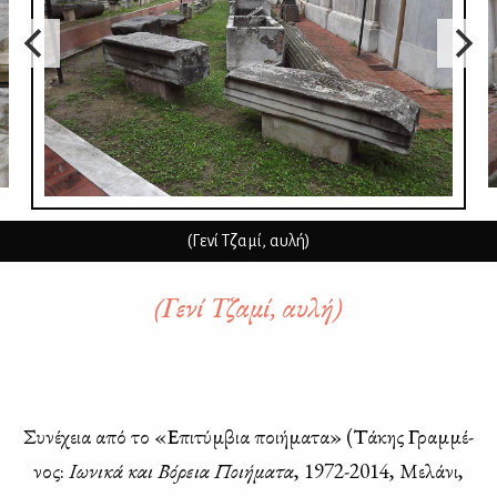
(Γενί Τζαμί, αυλή)
(Γενί Τζαμί, αυλή)
Συ­νέ­χεια από το «Επι­τύμ­βια ποι­ή­μα­τα» (Τά­κης Γραμ­μέ­
νος:
Ιω­νι­κά και Βό­ρεια Ποι­ή­μα­τα
, 1972-2014, Με­λά­νι,