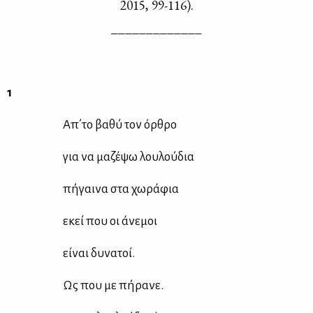
2015, 99-116).
_____________
1
Απ΄το βα­θύ τον όρ­θρο
για να μα­ζέ­ψω λου­λού­δια
πή­γαι­να στα χω­ρά­φια
εκεί που οι άνε­μοι
εί­ναι δυ­να­τοί.
Ως που με πή­ρα­νε.