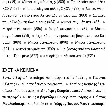
#79)
#80)
αι.; (
Μι­κρά στιγ­μιό­τυ­πα, 5 (
Το­πο­θε­σί­ες και πό­λεις
#81)
#82)
ΧΧ­ΧV (
Το­πο­θε­σί­ες και πό­λεις ΧΧ­ΧVI (
Με τον Θέ­μη
#83)
Λι­βε­ριά­δη σε μέ­ρη που θα δί­στα­ζα να ξα­να­πάω (
Σώ­μα­τα
#84)
#85)
που άλ­λα­ξαν τη θω­ριά τους (
Μι­κρά στιγ­μιό­τυ­πα (
#86)
#87)
Μι­κρά στιγ­μιό­τυ­πα (
Μι­κρά στιγ­μιό­τυ­πα (
Μι­κρά
#88)
στιγ­μιό­τυ­πα (
Σχε­τι­κά με την πρό­σφα­τη βιο­γρα­φία του Κα­
#89)
#90)
βά­φη (
Μι­κρά στιγ­μιό­τυ­πα (
Μι­κρά στιγ­μιό­τυ­πα
#91)
#92)
(
Μι­κρά στιγ­μιό­τυ­πα (
Γυ­ρί­ζο­ντας από την Κα­στο­ριά
#77)
#21)
με το … Γραμ­μέ­νο (
«Ιστο­ρί­ες του γλυ­κού νε­ρού» (
ΣΧΕΤΙΚΑ ΚΕΙΜΕΝΑ
Ευ­γε­νία Βά­για
/ To ποί­η­μα και η μύ­γα του ποι­ή­μα­τος
Γιώρ­γος
Βέλ­τσος
/ «…εί­μα­στε ζευ­γά­ρι ται­ρια­στό»
Σω­τή­ρης Κα­κί­σης
/ Κα­
θό­λου μέ­σα σε όνει­ρο
Δη­μή­τρης Κο­σμό­που­λος
/ Δί­σκος βι­νυ­λί­ου
78 στρο­φών
Θέ­μης Λι­βε­ριά­δης
/ Γιάν­νης Μπου­τά­ρης
Γιώρ­γος
Μου­λου­δά­κης
/ Και λοι­πόν τι;
Γιώρ­γος-Ίκα­ρος Μπα­μπα­σά­κης
/