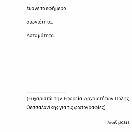
έκα­νε το εφή­με­ρο
αιω­νιό­τη­τα.
Αστα­μά­τη­τα.
_______________
(Ευ­χα­ρι­στώ την Εφο­ρεία Αρ­χαιο­τή­των Πό­λης
Θεσ­σα­λο­νί­κης για τις φω­το­γρα­φί­ες)
[ Άνοιξη 2024 ]