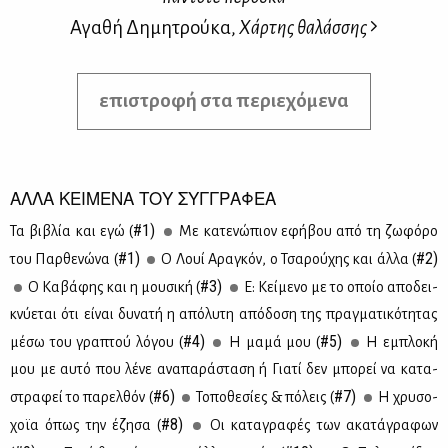
Αγαθή Δημητρούκα,
Χάρτης θαλάσσης
επιστροφή στα περιεχόμενα
ΑΛΛΑ ΚΕΙΜΕΝΑ ΤΟΥ ΣΥΓΓΡΑΦΕΑ
#1)
Τα βι­βλία και εγώ (
Με κα­τε­νώ­πιον εφή­βου από τη ζω­φό­ρο
#1)
#2)
του Παρ­θε­νώ­να (
Ο Λουί Αρα­γκόν, ο Τσα­ρού­χης και άλ­λα (
#3)
Ο Κα­βά­φης και η μου­σι­κή (
Ε: Κεί­με­νο με το οποίο απο­δει­
κνύ­ε­ται ότι εί­ναι δυ­να­τή η από­λυ­τη από­δο­ση της πραγ­μα­τι­κό­τη­τας
#4)
#5)
μέ­σω του γρα­πτού λό­γου (
Η μα­μά μου (
Η εμπλο­κή
μου με αυ­τό που λέ­νε ανα­πα­ρά­στα­ση ή Για­τί δεν μπο­ρεί να κα­τα­
#6)
#7)
στρα­φεί το πα­ρελ­θόν (
Το­πο­θε­σί­ες & πό­λεις (
Η χρυ­σο­
#8)
χοϊα όπως την έζη­σα (
Οι κα­τα­γρα­φές των ακα­τά­γρα­φων