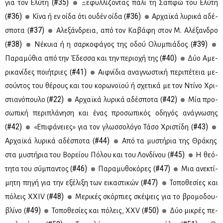
#35)
για τον Ελύ­τη (
Ξε­φυλ­λί­ζο­ντας πά­λι τη Σαπ­φώ του Ελύ­τη
#36)
#36)
(
Κί­να ή εν οί­δα ότι ου­δέν οί­δα (
Αρ­χαϊ­κά λυ­ρι­κά αδέ­
#37)
σπο­τα (
Αλε­ξάν­δρεια, από τον Κα­βά­φη στον Μ. Αλέ­ξαν­δρο
#38)
#39)
(
Νέ­κυια ή η σαρ­κο­φά­γος της οδού Ολυ­μπιά­δος (
#40)
Πα­ρα­μύ­θια από την Έδεσ­σα και την πε­ριο­χή της (
Δύο Αμε­
#41)
ρι­κα­νί­δες ποι­ή­τριες (
Αιφ­νί­δια ανα­γνω­στι­κή πε­ρι­πέ­τεια με­
σού­ντος του θέ­ρους και του κο­ρω­νοϊ­ού ή σχε­τι­κά με τον Ντί­νο Χρι­
#22)
#42)
στια­νό­που­λο (
Αρ­χαϊ­κά λυ­ρι­κά αδέ­σπο­τα (
Μία προ­
σω­πι­κή πε­ρι­πλά­νη­ση και ένας προ­σω­πι­κός οδη­γός ανά­γνω­σης
#42)
#43)
(
«Επι­φά­νειες» για τον γλωσ­σο­λό­γο Τά­σο Χρι­στί­δη (
#44)
Αρ­χαϊ­κά λυ­ρι­κά αδέ­σπο­τα (
Από τα μυ­στή­ρια της Θρά­κης
#45)
στα μυ­στή­ρια του Βο­ρεί­ου Πό­λου και του Λον­δί­νου (
Η θε­ό­
#46)
#47)
τη­τα του σύ­μπα­ντος (
Πα­ρα­μυ­θο­κό­ρες (
Μια ανε­κτί­
#47)
μη­τη πη­γή για την εξέ­λι­ξη των ει­κα­στι­κών (
Το­πο­θε­σί­ες και
#48)
πό­λεις XXIV (
Με­ρι­κές σκόρ­πιες σκέ­ψεις για το βρο­μο­δου­
#49)
#50)
βλί­νο (
Το­πο­θε­σί­ες και πό­λεις, ΧΧV (
Δύο μι­κρές πε­