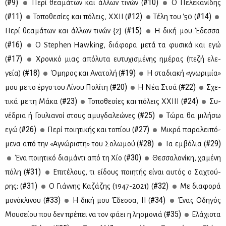
#9)
#10)
(
Πε­ρί θε­α­μά­των και άλ­λων τι­νών (
Ο Πε­λε­κα­νί­δης
#11)
#12)
#14)
(
Το­πο­θε­σί­ες και πό­λεις, ΧΧΙΙ (
Τέ­λη του '50 (
#15)
Πε­ρί θε­α­μά­των και άλ­λων τι­νών {2} (
Η δι­κή μου Έδεσ­σα
#16)
(
Ο Stephen Hawking, διά­φο­ρα με­τά τα φυ­σι­κά και εγώ
#17)
(
Χρο­νι­κό μιας από­λυ­τα ευ­τυ­χι­σμέ­νης ημέ­ρας (πε­ζή ελε­
#18)
#19)
γεία) (
Όμη­ρος και Ανα­το­λή (
Η στα­δια­κή «γνω­ρι­μία»
#20)
#22)
μου με το έρ­γο του Λί­νου Πο­λί­τη (
Η Νέα Στοά (
Σχε­
#23)
#24)
τι­κά με τη Μά­κα (
Το­πο­θε­σί­ες και πό­λεις ΧΧΙ­ΙΙ (
Συ­
#25)
νέ­δρια ή Γου­λια­νοί στους αμυ­γδα­λε­ώ­νες (
Τώ­ρα θα μι­λή­σω
#26)
#27)
εγώ (
Πε­ρί ποι­η­τι­κής και το­πί­ου (
Μι­κρά πα­ρα­λει­πό­
#28)
#29)
με­να από την «Αγνώ­ρι­στη» του Σο­λω­μού (
Τα εμ­βό­λια (
#30)
Ένα ποι­η­τι­κό δια­μά­ντι από τη Χίο (
Θεσ­σα­λο­νί­κη, χα­μέ­νη
#31)
πό­λη (
Επι­τέ­λους, τι εί­δους ποι­η­τής εί­ναι αυ­τός ο Σα­χτού­
#31)
#32)
ρης; (
Ο Γιάν­νης Κα­ζά­ζης (1947-2021) (
Με δια­φο­ρά
#33)
#34)
μο­νό­κλι­νου (
Η δι­κή μου Έδεσ­σα, ΙΙ (
Ένας Οδη­γός
#35)
Μου­σεί­ου που δεν πρέ­πει να τον φά­ει η λη­σμο­νιά (
Ελά­χι­στα