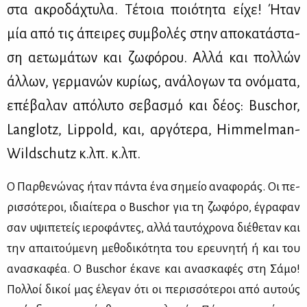
στα ακρο­δά­χτυ­λα. Τέ­τοια ποιό­τη­τα εί­χε! Ήταν
μία από τις άπει­ρες συμ­βο­λές στην απο­κα­τά­στα­
ση αε­τω­μά­των και ζω­φό­ρου. Αλ­λά και πολ­λών
άλ­λων, γερ­μα­νών κυ­ρί­ως, ανά­λο­γων τα ονό­μα­τα,
επέ­βα­λαν από­λυ­το σε­βα­σμό και δέ­ος: Buschor,
Langlotz, Lippold, και, αρ­γό­τε­ρα, Himmelman-
Wildschutz κ.λπ. κ.λπ.
Ο Παρ­θε­νώ­νας ήταν πά­ντα ένα ση­μείο ανα­φο­ράς. Οι πε­
ρισ­σό­τε­ροι, ιδιαί­τε­ρα ο Buschor για τη ζω­φό­ρο, έγρα­φαν
σαν υψι­πε­τείς ιε­ρο­φά­ντες, αλ­λά ταυ­τό­χρο­να διέ­θε­ταν και
την απαι­τού­με­νη με­θο­δι­κό­τη­τα του ερευ­νη­τή ή και του
ανα­σκα­φέα. Ο Buschor έκα­νε και ανα­σκα­φές στη Σά­μο!
Πολ­λοί δι­κοί μας έλε­γαν ότι οι πε­ρισ­σό­τε­ροι από αυ­τούς