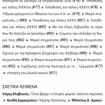
#76)
συ­στη­μέ­να τη Δευ­τέ­ρα 24 Φε­βρουα­ρί­ου 2025 (
Το­πο­θε­σί­ες
#77)
#78)
και πό­λεις ΧΧ­ΧΙ­Ι­Ιa (
Το­πο­θε­σί­ες και πό­λεις ΧΧ­ΧΙV (
#79)
Ήξε­ραν γράμ­μα­τα οι Αθη­ναί­οι του 5ου π.Χ. αι.; (
Μι­κρά στιγ­
#80)
#81)
μιό­τυ­πα, 5 (
Το­πο­θε­σί­ες και πό­λεις ΧΧ­ΧV (
Το­πο­θε­
#82)
σί­ες και πό­λεις ΧΧ­ΧVI (
Με τον Θέ­μη Λι­βε­ριά­δη σε μέ­ρη
#83)
που θα δί­στα­ζα να ξα­να­πάω (
Σώ­μα­τα που άλ­λα­ξαν τη θω­
#84)
#85)
ριά τους (
Μι­κρά στιγ­μιό­τυ­πα (
Μι­κρά στιγ­μιό­τυ­πα
#86)
#87)
#88)
(
Μι­κρά στιγ­μιό­τυ­πα (
Μι­κρά στιγ­μιό­τυ­πα (
#89)
Σχε­τι­κά με την πρό­σφα­τη βιο­γρα­φία του Κα­βά­φη (
Μι­κρά
#90)
#91)
στιγ­μιό­τυ­πα (
Μι­κρά στιγ­μιό­τυ­πα (
Μι­κρά στιγ­μιό­τυ­
#92)
#77)
πα (
Γυ­ρί­ζο­ντας από την Κα­στο­ριά με το … Γραμ­μέ­νο (
#21)
«Ιστο­ρί­ες του γλυ­κού νε­ρού» (
ΣΧΕΤΙΚΑ ΚΕΙΜΕΝΑ
Χά­ρης Βλα­βια­νός
/ Όταν βρέ­χει η Ιστο­ρία φο­ρά­ει πά­ντο­τε πε­ρού­κα
Αγα­θή Δη­μη­τρού­κα
/ Χάρ­της θα­λάσ­σης
Φί­λιπ­πος Δ. Δρα­κο­