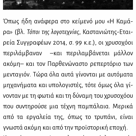
Όπως ήδη ανά­φε­ρα στο κεί­με­νό μου «Η Κα­μά­
ρα» (βλ.
Τό­ποι της λο­γο­τε­χνί­ας
, Κα­στα­νιώ­της-Εται­
ρεία Συγ­γρα­φέ­ων 2014, σ. 99 κ.ε.), οι χρυ­σο­χό­οι
πε­ρι­λάμ­βα­ναν –και πε­ρι­λαμ­βά­νε­ται μάλ­λον
ακό­μη
–
και τον Παρ­θε­νώ­να­στο ρε­περ­τό­ριο των
με­ντα­γιόν. Τώ­ρα όλα αυ­τά γί­νο­νται με αυ­τό­μα­τα
μη­χα­νή­μα­τα και υπο­λο­γι­στές, τό­τε όμως όλα γί­
νο­νταν με τη φω­τιά και τη δύ­να­μη του χρυ­σο­χό­ου
που συ­ντη­ρού­σε μια τέ­χνη πα­μπά­λαια. Με­ρι­κά
από τα ερ­γα­λεία της, όπως το τρυ­πά­νι, εί­ναι
γνω­στά ακό­μη και από την προϊ­στο­ρι­κή επο­χή.