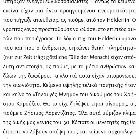
υπήρ­ξαν ενερ­γοί εθνι­κο­σο­σια­λι­στές. Πά­ντως τα κεί­με­να
εκεί­να εί­χαν μια άνευ προη­γου­μέ­νου πνευ­μα­τι­κό­τη­τα
που πή­γα­ζε απευ­θεί­ας, ας πού­με, από τον Hölderlin. Ο
γρα­πτός λό­γος προ­σπα­θού­σε να φθά­σει στο επί­πε­δο αυ­
τών που πε­ριέ­γρα­φε. Τα λό­για π.χ. του Hölderlin «μό­νο
που και που ο άν­θρω­πος ση­κώ­νει θεϊ­κή πλη­ρό­τη­τα»
(nur zur Zeit trägt göttliche Fülle der Mensch) εί­χαν από­
λυ­τη αντι­στοι­χία, ας πού­με, με τα μά­τια αν­θρώ­πων και
ζώ­ων της ζω­φό­ρου. Τα γλυ­πτά αυ­τά εί­χαν απο­μο­νώ­σει
την αιω­νιό­τη­τα. Κεί­με­νο υψη­λής τε­λι­κά ποι­η­τι­κής ήταν
και κεί­νο το «Τη­λαυ­γές Μνή­μα» του δι­κού μας του Χρή­
στου Κα­ρού­ζου. Θα το εί­χε ζη­λέ­ψει, εί­μαι σί­γου­ρος, ας
πού­με ο Ζή­σι­μος Λο­ρεν­τζά­τος. Όλα αυ­τά μύ­ρι­ζαν κλί­μα
της δι­κής μας γε­νιάς του ΄30. Κά­πο­τε οι με­λε­τη­τές της θα
έπρε­πε να λά­βουν υπό­ψη τους και κεί­με­να αρ­χαιο­λο­γι­