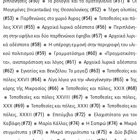
#50)
#51)
ρι­πλα­νή­σεις (
Τα ρο­λό­για και τα ομα­το­γυά­λια (
Οι
#52)
Μα­γε­μέ­νες (Ιncantadas) της Θεσ­σα­λο­νί­κης (
Τέ­χνη αλυ­πί­ας
#53)
#54)
(
Παρ­θε­νώ­νας στο χω­ριό Άγρας (
Το­πο­θε­σί­ες και πό­
#55)
#56)
λεις ΧΧVI (
Αρ­χαϊ­κά λυ­ρι­κά αδέ­σπο­τα (
Πε­ρι­πλά­νη­
#57)
ση στην υφή­λιο και δύο παρ­θε­νώ­νιοι έφη­βοι (
Αρ­χαϊ­κά λυ­ρι­
#58)
κά αδέ­σπο­τα (
Η υπέ­ρο­χη εμ­μο­νή στην πε­ρι­γρα­φή του υλι­
#59)
#60)
κού πο­λι­τι­σμού (
Γραμ­μα­τό­ση­μα (
«Πραγ­μα­τι­κό­τη­
#61)
τα», ανα­πα­ρά­στα­ση και λό­γος (
Αρ­χαϊ­κά λυ­ρι­κά αδέ­σπο­τα
#62)
#63)
(
Εγνα­τί­ας και Βε­νι­ζέ­λου. Το μα­γα­ζί (
Το­πο­θε­σί­ες και
#64)
#65)
πό­λεις XXVII (
Λί­γα λό­για για την «Ανα­γέν­νη­ση» (
Της
#66)
#68)
κό­ρης τής Μι­κρα­σί­ας (
Το­πο­θε­σί­ες και πό­λεις, ΧΧIΧ (
#67)
Το­πο­θε­σί­ες και πό­λεις ΧΧVIII (
Το­πο­θε­σί­ες και πό­λεις,
#69)
#70)
ΧΧΧ (
Το­πο­θε­σί­ες και πό­λεις, ΧΧ­ΧΙ (
Το­πο­θε­σί­ες και
#71)
#72)
πό­λεις, ΧΧ­ΧΙΙ (
Επι­τύμ­βια (
Ελα­χι­στό­τα­τα για τoν
#73)
#74)
#74)
Κα­βά­φη (
Μα­ρία Κάλ­λας (
Η Σαπ­φώ (
Μι­κρά
#75)
#75)
στιγ­μιό­τυ­πα 3 (
Μι­κρά στιγ­μιό­τυ­πα 14 (
Δύο βι­βλία