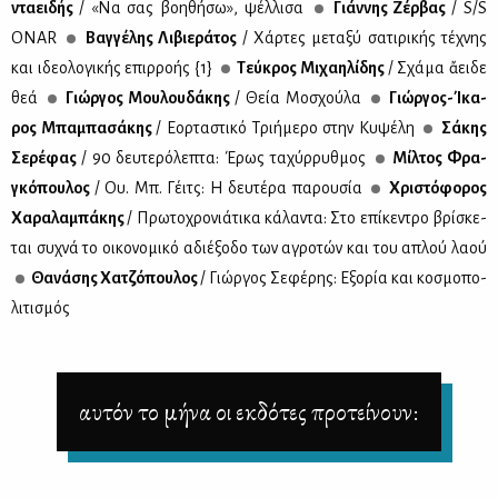
ντα­ει­δής
/ «Να σας βοη­θή­σω», ψέλ­λι­σα
Γιάν­νης Ζέρ­βας
/ S/S
ONAR
Βαγ­γέ­λης Λι­βιε­ρά­τος
/ Χάρ­τες με­τα­ξύ σα­τι­ρι­κής τέ­χνης
και ιδε­ο­λο­γι­κής επιρ­ρο­ής {1}
Τεύ­κρος Μι­χαη­λί­δης
/ Σχά­μα ἄει­δε
θεά
Γιώρ­γος Μου­λου­δά­κης
/ Θεία Μο­σχού­λα
Γιώρ­γος-Ίκα­
ρος Μπα­μπα­σά­κης
/ Εορ­τα­στι­κό Τρι­ή­με­ρο στην Κυ­ψέ­λη
Σά­κης
Σε­ρέ­φας
/ 90 δευ­τε­ρό­λε­πτα: Έρως τα­χύρ­ρυθ­μος
Μίλ­τος Φρα­
γκό­που­λος
/ Oυ. Μπ. Γέιτς: Η δευ­τέ­ρα πα­ρου­σία
Χρι­στό­φο­ρος
Χα­ρα­λα­μπά­κης
/ Πρω­το­χρο­νιά­τι­κα κά­λα­ντα: Στο επί­κε­ντρο βρί­σκε­
ται συ­χνά το οι­κο­νο­μι­κό αδιέ­ξο­δο των αγρο­τών και του απλού λα­ού
Θα­νά­σης Χα­τζό­που­λος
/ Γιώρ­γος Σε­φέ­ρης: Εξο­ρία και κο­σμο­πο­
λι­τι­σμός
αυτόν το μήνα οι εκδότες προτείνουν: