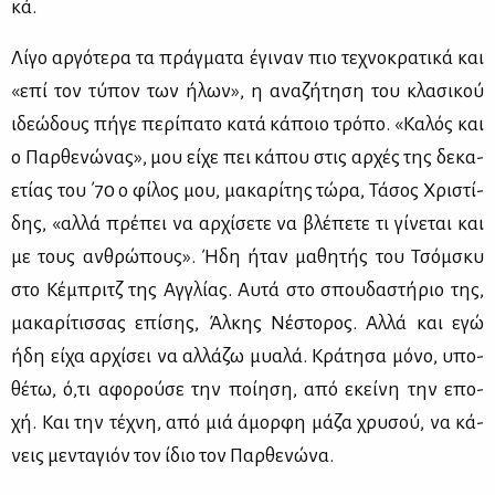
κά.
Λί­γο αρ­γό­τε­ρα τα πράγ­μα­τα έγι­ναν πιο τε­χνο­κρα­τι­κά και
«επί τον τύ­πον των ήλων», η ανα­ζή­τη­ση του κλα­σι­κού
ιδε­ώ­δους πή­γε πε­ρί­πα­το κα­τά κά­ποιο τρό­πο. «Κα­λός και
ο Παρ­θε­νώ­νας», μου εί­χε πει κά­που στις αρ­χές της δε­κα­
ε­τί­ας του ΄70 ο φί­λος μου, μα­κα­ρί­της τώ­ρα, Τά­σος Χρι­στί­
δης, «αλ­λά πρέ­πει να αρ­χί­σε­τε να βλέ­πε­τε τι γί­νε­ται και
με τους αν­θρώ­πους». Ήδη ήταν μα­θη­τής του Τσόμ­σκυ
στο Κέ­μπριτζ της Αγ­γλί­ας. Αυ­τά στο σπου­δα­στή­ριο της,
μα­κα­ρί­τισ­σας επί­σης, Άλ­κης Νέ­στο­ρος. Αλ­λά και εγώ
ήδη εί­χα αρ­χί­σει να αλ­λά­ζω μυα­λά. Κρά­τη­σα μό­νο, υπο­
θέ­τω, ό,τι αφο­ρού­σε την ποί­η­ση, από εκεί­νη την επο­
χή. Και την τέ­χνη, από μιά άμορ­φη μά­ζα χρυ­σού, να κά­
νεις με­ντα­γιόν τον ίδιο τον Παρ­θε­νώ­να.