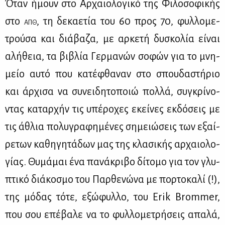
Όταν ήμουν στο Αρ­χαιο­λο­γι­κό της Φι­λο­σο­φι­κής
στο
, τη δε­κα­ε­τία του ᾽60 προς ᾽70, φυλ­λο­με­
ΑΠΘ
τρού­σα και διά­βα­ζα, με αρ­κε­τή δυ­σκο­λία εί­ναι
αλή­θεια, τα βι­βλία Γερ­μα­νών σο­φών για το μνη­
μείο αυ­τό που κα­τέ­φθα­ναν στο σπου­δα­στή­ριο
και άρ­χι­σα να συ­νει­δη­το­ποιώ πολ­λά, συ­γκρί­νο­
ντας κα­ταρ­χήν τις υπέ­ρο­χες εκεί­νες εκ­δό­σεις με
τις άθλια πο­λυ­γρα­φη­μέ­νες ση­μειώ­σεις των εξαί­
ρε­των κα­θη­γη­τά­δων μας της κλα­σι­κής αρ­χαιο­λο­
γί­ας. Θυ­μά­μαι ένα πα­νά­κρι­βο δί­το­μο για τον γλυ­
πτι­κό διά­κο­σμο του Παρ­θε­νώ­να με πορ­το­κα­λί (!),
της μό­δας τό­τε, εξώ­φυλ­λο, του Erik Brommer,
που σου επέ­βα­λε να το φυλ­λο­με­τρή­σεις απα­λά,