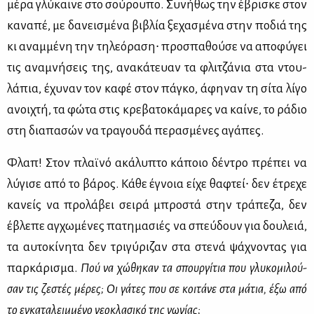
μέ­ρα γλύ­και­νε στο σού­ρου­πο. Συ­νή­θως την έβρι­σκε στον
κα­να­πέ, με δα­νει­σμέ­να βι­βλία ξε­χα­σμέ­να στην πο­διά της
κι αναμ­μέ­νη την τη­λε­ό­ρα­ση∙ προ­σπα­θού­σε να απο­φύ­γει
τις ανα­μνή­σεις της, ανα­κά­τευαν τα φλι­τζά­νια στα ντου­
λά­πια, έχυ­ναν τον κα­φέ στον πά­γκο, άφη­ναν τη σί­τα λί­γο
ανοι­χτή, τα φώ­τα στις κρε­βα­το­κά­μα­ρες να καί­νε, το ρά­διο
στη δια­πα­σών να τρα­γου­δά πε­ρα­σμέ­νες αγά­πες.
Φλαπ! Στον πλαϊ­νό ακά­λυ­πτο κά­ποιο δέ­ντρο πρέ­πει να
λύ­γι­σε από το βά­ρος. Κά­θε έγνοια εί­χε θα­φτεί∙ δεν έτρε­χε
κα­νείς να προ­λά­βει σει­ρά μπρο­στά στην τρά­πε­ζα, δεν
έβλε­πε αγ­χω­μέ­νες πα­τη­μα­σιές να σπεύ­δουν για δου­λειά,
τα αυ­το­κί­νη­τα δεν τρι­γύ­ρι­ζαν στα στε­νά ψά­χνο­ντας για
παρ­κά­ρι­σμα.
Πού να χώ­θη­καν τα σπουρ­γί­τια που γλυ­κο­μι­λού­
σαν τις ζε­στές μέ­ρες; Οι γά­τες που σε κοι­τά­νε στα μά­τια, έξω από
το εγκα­τα­λειμ­μέ­νο νε­ο­κλα­σι­κό της γω­νί­ας;