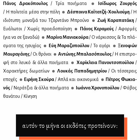
Πά­νος Δρα­κό­που­λος
/ Τρία ποι­ή­μα­τα
Ισί­δω­ρος Ζουρ­γός
/ Η πο­λι­τεία μέ­σα στην πό­λη
Δέ­σποι­να Καϊ­τα­τζή-Χου­λιού­μη
/ Η
ιδιό­τυ­πη μο­να­ξιά του Τζορ­ντά­νο Μπρού­νο
Ζωή Κα­ρα­πα­τά­κη
/
Ευά­λω­τοι / Χω­ρίς προει­δο­ποί­η­ση
Πά­νος Κε­ρα­μεύς
/ Αφορ­μές
(για να σε ξα­να­δώ)
Μα­ρί­να Μα­νια­κού­ρα
/ Ο νάρ­κισ­σος & Τα πλά­
σμα­τα της ησυ­χί­ας
Εύη Μα­ρα­ζο­πού­λου
/ Το αγό­ρι
Ξε­νο­φών
Μαυ­ρα­γά­νης
/ Οι θρό­νοι
Αντώ­νης Μπα­λα­σό­που­λος
/ Η επι­στρο­
φή στο λευ­κό & άλ­λα ποι­ή­μα­τα
Χα­ρί­κλεια Πα­νου­τσο­πού­λου
/
Χα­ρα­κτή­ρες δω­μα­τί­ων
Λου­κάς Πα­πα­δη­μη­τρί­ου
/ Οι τέσ­σε­ρεις
επο­χές
Ει­ρή­νη Σκού­ρα
/ Απλά και οι­κο­νο­μι­κά
Πέ­τρος Φω­κια­
νός
/ Νε­ρά­τζια & άλ­λα ποι­ή­μα­τα
Ιω­άν­να Χρο­νο­πού­λου
/ Φό­βος
θα­νά­του / Κί­νη­ση
αυτόν το μήνα οι εκδότες προτείνουν: