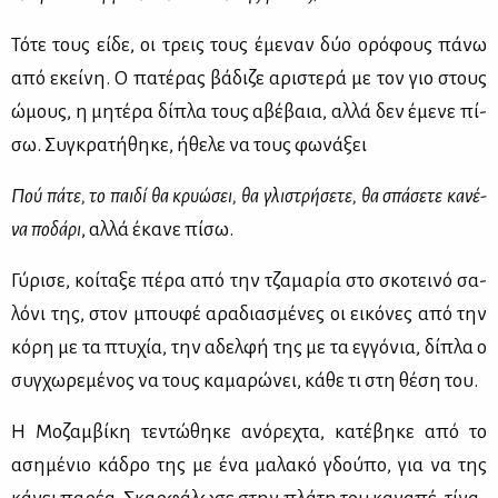
Τό­τε τους εί­δε, οι τρεις τους έμε­ναν δύο ορό­φους πά­νω
από εκεί­νη. Ο πα­τέ­ρας βά­δι­ζε αρι­στε­ρά με τον γιο στους
ώμους, η μη­τέ­ρα δί­πλα τους αβέ­βαια, αλ­λά δεν έμε­νε πί­
σω. Συ­γκρα­τή­θη­κε, ήθε­λε να τους φω­νά­ξει
Πού πά­τε, το παι­δί θα κρυώ­σει, θα γλι­στρή­σε­τε, θα σπά­σε­τε κα­νέ­
να πο­δά­ρι
, αλ­λά έκα­νε πί­σω.
Γύ­ρι­σε, κοί­τα­ξε πέ­ρα από την τζα­μα­ρία στο σκο­τει­νό σα­
λό­νι της, στον μπου­φέ αρα­δια­σμέ­νες οι ει­κό­νες από την
κό­ρη με τα πτυ­χία, την αδελ­φή της με τα εγ­γό­νια, δί­πλα ο
συγ­χω­ρε­μέ­νος να τους κα­μα­ρώ­νει, κά­θε τι στη θέ­ση του.
Η Μο­ζαμ­βί­κη τε­ντώ­θη­κε ανό­ρε­χτα, κα­τέ­βη­κε από το
αση­μέ­νιο κά­δρο της με ένα μα­λα­κό γδού­πο, για να της