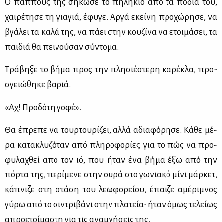
Ο παπ­πούς της σή­κω­σε το πη­λή­κιο από τα πό­δια του,
χαι­ρέ­τη­σε τη για­γιά, έφυ­γε. Αρ­γά εκεί­νη προ­χώ­ρη­σε, να
βγά­λει τα κα­λά της, να πά­ει στην κου­ζί­να να ετοι­μά­σει, τα
παι­διά θα πει­νού­σαν σύ­ντο­μα.
Τρά­βη­ξε το βή­μα προς την πλη­σιέ­στε­ρη κα­ρέ­κλα, προ­
σγειώ­θη­κε βα­ριά.
«Αχ! Προ­δό­τη γο­φέ».
Θα έπρε­πε να τουρ­του­ρί­ζει, αλ­λά αδια­φό­ρη­σε. Κά­θε μέ­
ρα κα­τα­κλυ­ζό­ταν από πλη­ρο­φο­ρί­ες για το πώς να προ­
φυ­λα­χθεί από τον ιό, που ήταν ένα βή­μα έξω από την
πόρ­τα της, πε­ρί­με­νε στην ου­ρά στο γω­νια­κό μί­νι μάρ­κετ,
κά­πνι­ζε στη στά­ση του λε­ω­φο­ρεί­ου, έπαι­ζε αμέ­ρι­μνος
γύ­ρω από το σι­ντρι­βά­νι στην πλα­τεία∙ ήταν όμως τε­λεί­ως
απρο­ε­τοί­μα­στη για τις ανα­μνή­σεις της.