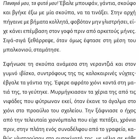
Πα­να­γιά μου, τα φυ­τά μου!
Έβα­λε μπου­φάν, γά­ντια, σκού­φο
και βγή­κε έξω με μία σκού­πα, να τα τι­νά­ξει. Στην αρ­χή
πή­γαι­νε με βή­μα­τα κολ­λη­τά, φο­βό­ταν μην γλι­στρή­σει, εί­
χε κά­νει επέμ­βα­ση στον γο­φό πριν από αρ­κε­τούς μή­νες.
Σι­γά-σι­γά ξε­θάρ­ρε­ψε, όταν όμως έφτα­σε στη μέ­ση του
μπαλ­κο­νιού, στα­μά­τη­σε.
Σφή­νω­σε τη σκού­πα ανά­με­σα στη νε­ραν­τζιά και στον
γυ­μνό ιβί­σκο, συ­ντρό­φους της τις κα­λο­και­ρι­νές νύ­χτες∙
έβγα­λε τα γά­ντια της. Έφε­ρε αφρά­το χιό­νι κο­ντά στη μα­
τιά της, το γεύ­τη­κε. Μυρ­μή­γκια­σαν τα χέ­ρια της από τις
νι­φά­δες που φύ­τρω­ναν εκεί, όταν έκα­νε το άγαλ­μα στο
χιό­νι στο προ­αύ­λιο του σχο­λεί­ου. Την ξάφ­νια­σε ο ήχος
από την τε­λευ­ταία χιο­νό­μπα­λα που εί­χε πε­τά­ξει, χρό­νια
πριν, στην πλά­τη ενός συ­να­δέλ­φου από το γρα­φείο, κα­
θώς γλι­στρού­σαν στο αυ­το­κί­νη­τό της, με γέ­λια σε κά­θε