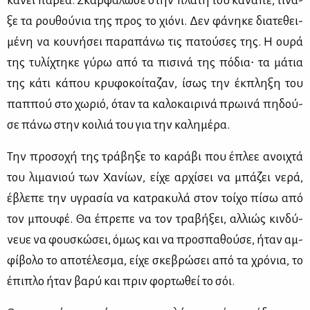
κά­νει πα­ρέα. Σκαρ­φά­λω­σε στην πλά­τη του κα­να­πέ, τί­να­
ξε τα ρου­θού­νια της προς το χιό­νι. Δεν φά­νη­κε δια­τε­θει­
μέ­νη να κου­νή­σει πα­ρα­πά­νω τις πα­τού­σες της. Η ου­ρά
της τυ­λί­χτη­κε γύ­ρω από τα πι­σι­νά της πό­δια∙ τα μά­τια
της κά­τι κά­που κρυ­φο­κοί­τα­ζαν, ίσως την έκ­πλη­ξη του
παπ­πού στο χω­ριό, όταν τα κα­λο­και­ρι­νά πρω­ι­νά πη­δού­
σε πά­νω στην κοι­λιά του για την κα­λη­μέ­ρα.
Την προ­σο­χή της τρά­βη­ξε το κα­ρά­βι που έπλεε ανοι­χτά
του λι­μα­νιού των Χα­νί­ων, εί­χε αρ­χί­σει να μπά­ζει νε­ρά,
έβλε­πε την υγρα­σία να κα­τρα­κυ­λά στον τοί­χο πί­σω από
τον μπου­φέ. Θα έπρε­πε να τον τρα­βή­ξει, αλ­λιώς κιν­δύ­
νευε να φου­σκώ­σει, όμως και να προ­σπα­θού­σε, ήταν αμ­
φί­βο­λο το απο­τέ­λε­σμα, εί­χε σκε­βρώ­σει από τα χρό­νια, το
έπι­πλο ήταν βα­ρύ και πριν φορ­τω­θεί το σόι.