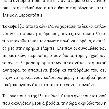
με τα αντι­δρα­στή­ρια, σπί­τι δεν άνοι­ξε, μω­ρό δεν να­νού­
ρι­σε, στην τε­λι­κή όλα αυ­τά ου­δέ­πο­τε ομο­λό­γη­σε να της
έλει­ψαν. Ξε­ρο­κα­τά­πιε.
Έσκυ­ψε έξω από τα κά­γκε­λα να χορ­τά­σει το λευ­κό, απλω­
νό­ταν σε αυ­το­κί­νη­τα, δρό­μους, τέ­ντες, ένα σιω­πη­λό το­
πίο υπο­κα­θι­στού­σε τον άλ­λο­τε πο­λύ­βουο δρό­μο, ο οποί­
ος μες στην ερη­μιά έλα­μπε. Έλει­παν οι συ­νο­μι­λί­ες των
πε­ρα­στι­κών, πε­ρισ­σό­τε­ρο σαν δια­μαρ­τυ­ρί­ες ηχού­σαν,
τα ανώ­φε­λα μαρ­σα­ρί­σμα­τα των αυ­το­κι­νή­των στη μι­κρή
ανη­φό­ρα, τα σπα­σμέ­να, βρώ­μι­κα πε­ζο­δρό­μια που δεν
εί­χαν να προ­σμέ­νουν κα­λύ­τε­ρες μέ­ρες∙ η αρα­βι­κή μου­
σι­κή ακου­γό­ταν άτα­κτα από το απέ­να­ντι μπαλ­κό­νι.
Το μό­νο που θα της έλει­πε ίσως, ήταν ο ήχος του πα­τι­νιού
που ακου­γό­ταν με­ρι­κά βρά­δια, την ώρα ακρι­βώς που η