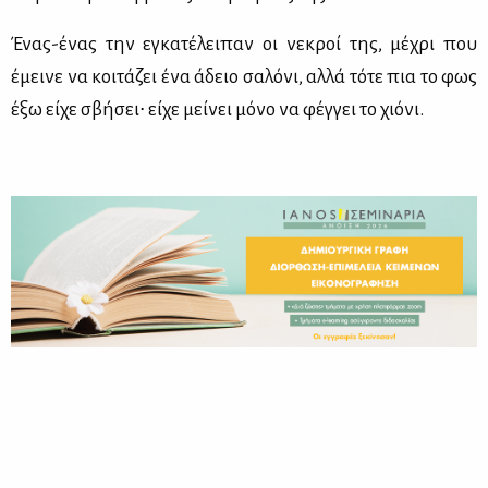
Ένας-ένας την εγκα­τέ­λει­παν οι νε­κροί της, μέ­χρι που
έμει­νε να κοι­τά­ζει ένα άδειο σα­λό­νι, αλ­λά τό­τε πια το φως
έξω εί­χε σβή­σει∙ εί­χε μεί­νει μό­νο να φέγ­γει το χιό­νι.