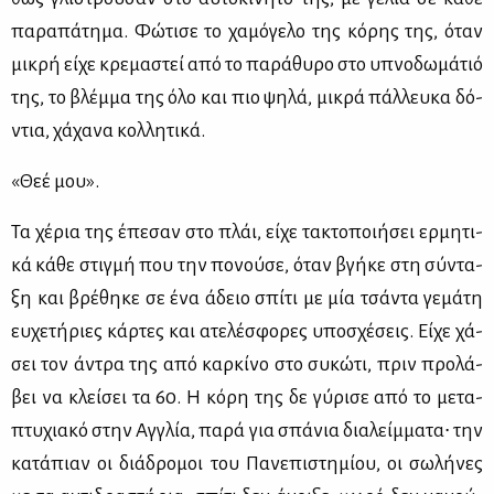
πα­ρα­πά­τη­μα. Φώ­τι­σε το χα­μό­γε­λο της κό­ρης της, όταν
μι­κρή εί­χε κρε­μα­στεί από το πα­ρά­θυ­ρο στο υπνο­δω­μά­τιό
της, το βλέμ­μα της όλο και πιο ψη­λά, μι­κρά πάλ­λευ­κα δό­
ντια, χά­χα­να κολ­λη­τι­κά.
«Θεέ μου».
Τα χέ­ρια της έπε­σαν στο πλάι, εί­χε τα­κτο­ποι­ή­σει ερ­μη­τι­
κά κά­θε στιγ­μή που την πο­νού­σε, όταν βγή­κε στη σύ­ντα­
ξη και βρέ­θη­κε σε ένα άδειο σπί­τι με μία τσά­ντα γε­μά­τη
ευ­χε­τή­ριες κάρ­τες και ατε­λέ­σφο­ρες υπο­σχέ­σεις. Εί­χε χά­
σει τον άντρα της από καρ­κί­νο στο συ­κώ­τι, πριν προ­λά­
βει να κλεί­σει τα 60. Η κό­ρη της δε γύ­ρι­σε από το με­τα­
πτυ­χια­κό στην Αγ­γλία, πα­ρά για σπά­νια δια­λείμ­μα­τα∙ την
κα­τά­πιαν οι διά­δρο­μοι του Πα­νε­πι­στη­μί­ου, οι σω­λή­νες