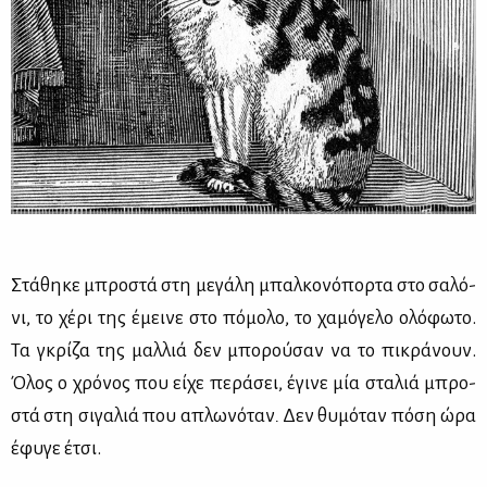
Στά­θη­κε μπρο­στά στη με­γά­λη μπαλ­κο­νό­πορ­τα στο σα­λό­
νι, το χέ­ρι της έμει­νε στο πό­μο­λο, το χα­μό­γε­λο ολό­φω­το.
Τα γκρί­ζα της μαλ­λιά δεν μπο­ρού­σαν να το πι­κρά­νουν.
Όλος ο χρό­νος που εί­χε πε­ρά­σει, έγι­νε μία στα­λιά μπρο­
στά στη σι­γα­λιά που απλω­νό­ταν
.
Δεν θυ­μό­ταν πό­ση ώρα
έφυ­γε έτσι.