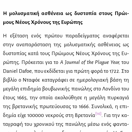
Η μο­λυ­σμα­τι­κή ασθέ­νεια ως δυ­στο­πία στους Πρώ­ι­
μους Νέ­ους Χρό­νους της Ευ­ρώ­πης
Η εξέ­τα­ση ενός πρώ­του πα­ρα­δείγ­μα­τος ανα­φέ­ρε­ται
στην ανα­πα­ρά­στα­ση της μο­λυ­σμα­τι­κής ασθέ­νειας ως
δυ­στο­πί­ας κα­τά τους Πρώ­ι­μους Νέ­ους Χρό­νους της Ευ­
ρώ­πης. Πρό­κει­ται για το
A
Journal
of
the
Plague
Year,
του
Daniel Dafoe
,
που εκ­δί­δε­ται για πρώ­τη φο­ρά το 1722. Στο
βι­βλίο ο Ντα­φόε κα­τα­γρά­φει σε ημε­ρο­λο­για­κή βά­ση τη
με­γά­λη επι­δη­μία βου­βω­νι­κής πα­νώ­λης στο Λον­δί­νο του
έτους 1665, την οποία ακο­λού­θη­σε η με­γά­λη πυρ­κα­γιά
της βρε­τα­νι­κής πρω­τεύ­ου­σας το 1666. Συ­νο­λι­κά, η επι­
[16]
δη­μία εί­χε 100000 νε­κρούς στη Βρε­τα­νία
. Για την κα­
τα­γρα­φή του χρο­νι­κού της πα­νώ­λης μέ­σω ενός φα­ντα­