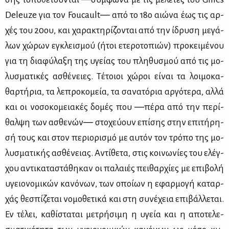
Deleuze για τον Foucault― από το 18ο αιώ­να έως τις αρ­
χές του 20ου, και χα­ρα­κτη­ρί­ζο­νται από την ίδρυ­ση με­γά­
λων χώ­ρων εγκλει­σμού (ήτοι ετε­ρο­το­πιών) προ­κει­μέ­νου
για τη δια­φύ­λα­ξη της υγεί­ας του πλη­θυ­σμού από τις μο­
λυ­σμα­τι­κές ασθέ­νειες. Τέ­τοιοι χώ­ροι εί­ναι τα λοι­μο­κα­
θαρ­τή­ρια, τα λε­προ­κο­μεία, τα σα­να­τό­ρια αρ­γό­τε­ρα, αλ­λά
και οι νο­σο­κο­μεια­κές δο­μές που ―πέ­ρα από την πε­ρί­
θαλ­ψη των ασθε­νών― στο­χεύ­ουν επί­σης στην επι­τή­ρη­
σή τους και στον πε­ριο­ρι­σμό με αυ­τόν τον τρό­πο της μο­
λυ­σμα­τι­κής ασθέ­νειας. Αντί­θε­τα, στις κοι­νω­νί­ες του ελέγ­
χου αντι­κα­τα­στά­θη­καν οι πα­λαιές πει­θαρ­χί­ες με επι­βο­λή
υγειο­νο­μι­κών κα­νό­νων, των οποί­ων η εφαρ­μο­γή κα­ταρ­
χάς θε­σπί­ζε­ται νο­μο­θε­τι­κά και στη συ­νέ­χεια επι­βάλ­λε­ται.
Εν τέ­λει, κα­θί­στα­ται με­τρή­σι­μη η υγεία και η απο­τε­λε­