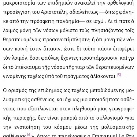
μα­κροϊ­στο­ρία των επι­δη­μιών ανα­κα­λεί την ορ­θο­λο­γι­κή
προ­σέγ­γι­ση του Αρι­στο­τέ­λη, αδια­λεί­πτως ―όπως φά­νη­
κε από την πρό­σφα­τη παν­δη­μία― σε ισχύ : Διὰ τί πο­τε ὁ
λοιμὸς μό­νη τῶν νό­σων μά­λι­στα τοὺς πλη­σιά­ζο­ντας τοῖς
θε­ρα­πευο­μέ­νοις προ­σα­να­πί­μπλη­σιν; ἢ ὅτι μό­νη τῶν νό­
σων κοι­νή ἐστιν ἅπα­σιν, ὥστε διὰ τοῦτο πᾶσιν ἐπι­φέ­ρει
τὸν λοι­μόν, ὅσοι φαύ­λως ἔχο­ντες προ­ϋ­πάρ­χου­σιν. καὶ γὰρ
διὰ τὸ ὑπέκ­καυ­μα τῆς νό­σου τῆς παρὰ τῶν θε­ρα­πευο­μέ­νων
[5]
γι­νο­μέ­νης τα­χέ­ως ὑπὸ τοῦ πράγ­μα­τος ἁλί­σκο­νται.
Ο ορι­σμός της επι­δη­μί­ας ως τα­χέ­ως με­τα­δι­δό­με­νης μο­
λυ­σμα­τι­κής ασθέ­νειας, και όχι ως μια οποια­δή­πο­τε ασθέ­
νειας που εξα­πλώ­νε­ται στον πλη­θυ­σμό μιας γε­ω­γρα­φι­
κής πε­ριο­χής, δεν εί­ναι μα­κριά από το συλ­λο­γι­σμό «για
την ενο­ποί­η­ση του κό­σμου μέ­σω της μο­λυ­σμα­τι­κής
[6]
ασθέ­νειας
», όπως το πε­ριέ­γρα­ψε ο Emmanuel Le Roy