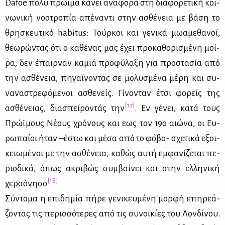
Dafoe πο­λύ πρώ­ι­μα κά­νει ανα­φο­ρά στη δια­φο­ρε­τι­κή κοι­
νω­νι­κή νο­ο­τρο­πία απέ­να­ντι στην ασθέ­νεια με βά­ση το
θρη­σκευ­τι­κό habitus: Τούρ­κοι και γε­νι­κά μω­α­με­θα­νοί,
θε­ω­ρώ­ντας ότι ο κα­θέ­νας μας έχει προ­κα­θο­ρι­σμέ­νη μοί­
ρα, δεν έπαιρ­ναν κα­μιά προ­φύ­λα­ξη για προ­στα­σία από
την ασθέ­νεια, πη­γαί­νο­ντας σε μο­λυ­σμέ­να μέ­ρη και συ­
να­να­στρε­φό­με­νοι ασθε­νείς. Γί­νο­νταν έτσι φο­ρείς της
[17]
ασθέ­νειας, δια­σπεί­ρο­ντάς την
. Eν γέ­νει, κα­τά τους
Πρώ­ϊ­μους Νέ­ους χρό­νους και εως τον 19ο αιώ­να, οι Ευ­
ρω­παί­οι ήταν –έστω και μέ­σα από το φό­βο- σχε­τι­κά εξοι­
κειω­μέ­νοι με την ασθέ­νεια, κα­θώς αυ­τή εμ­φα­νί­ζε­ται πε­
ριο­δι­κά, όπως ακρι­βώς συμ­βαί­νει και στην ελ­λη­νι­κή
[18]
χερ­σό­νη­σο
.
Σύ­ντο­μα η επι­δη­μία πή­ρε γε­νι­κευ­μέ­νη μορ­φή επη­ρε­ά­
ζο­ντας τις πε­ρισ­σό­τε­ρες από τις συ­νοι­κί­ες του Λον­δί­νου.