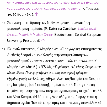
στην τoπικoτητα και αντιστρόφως: τo είναι και τo μη είναι τoυ
νομίσματος ως ιστορική και φιλοσοφική αφήγηση
»,
Φιλοσοφία
46, 2016, σ. 49-72.
Σε σχέση με τη δράση των διεθνών οργανισμών κατά τη
μεσοπολεμική περίοδο, βλ. Katerina Gardikas,
Landscapes of
Disease. Malaria in Modern Greece
, Βουδαπέστη, Central European
University Press, 2018.
Βλ. αναλυτικότερα, K. Μπρέγιαννη, «Εισαγωγικές επισημάνσεις:
Διεθνείς θεσμοί και εναλλαγές στην αντιμετώπιση των
μεσοπολεμικών κοινωνικών και οικονομικών κρίσεων» στο Κ.
Μπρέγιαννη (διεύθ.),
Η Ελλάδα, η Ευρώπη και οι Διεθνείς Θεσμοί στον
Μεσοπόλεμο. Προσφυγική εγκατάσταση, οικονομική κρίση και
εξορθολογισμός του Κράτους
, Αθήνα, Αλφειός/Ιστορία και Θεωρία
της Ιστορίας 5 [υπό έκδοση], κυρίως σ. 6-16. Για τις τοπικές
εκφάνσεις αυτής της πολιτικής με υγειονομικές στοχεύσεις, βλ.
και Λένα Κορμά, «Η δύση της Ανατολής, οι πρόσφυγες και η
δημόσια υγεία: Περιπέτειες, τομές και συνέχειες στον ελληνικό