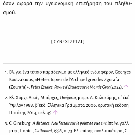
όσον αφο­ρά την υγειο­νο­μι­κή επι­τή­ρη­ση του πλη­θυ­
σμού.
[ Σ Υ Ν Ε Χ Ι Ζ Ε Τ Α Ι ]
Βλ. για ένα τέτοιο παράδειγμα με ελληνικό ενδιαφέρον, Georges
Koutzakiotis, «Hétérotopies de l’Archipel grec: les Zgorafa
(Zourafa)»,
Petits
Essaies
.
Revue d’Etudes sur le Monde Grec
(2022).
Βλ. Χόρχε Λουίς Μπόρχες,
Ποιήματα,
μτφρ. Δ. Καλοκύρης, α΄ έκδ.
Ύψιλον 1988, β΄έκδ. Ελληνικά Γράμματα 2006, οριστική έκδοση
Πατάκης 2014, σελ. 49.
C. Ginsburg,
A distance. Neuf essais sur le point de vue en histo
ire,
γαλλ.
μτφ.
,
Παρίσι
, Gallimard, 1998
, σ. 73. Βλ. επίσης αναλυτικότερα, C.