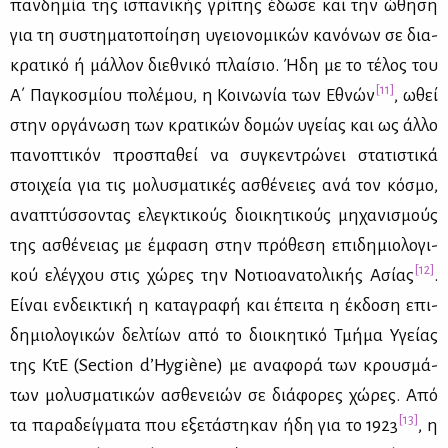
παν­δη­μία της ισπα­νι­κής γρί­πης έδω­σε και την ώθη­ση
για τη συ­στη­μα­το­ποί­η­ση υγειο­νο­μι­κών κα­νό­νων σε δια­
κρα­τι­κό ή μάλ­λον διε­θνι­κό πλαί­σιο. Ήδη με το τέ­λος του
[11]
Α΄ Πα­γκο­σμί­ου πο­λέ­μου, η Κοι­νω­νία των Εθνών
, ωθεί
στην ορ­γά­νω­ση των κρα­τι­κών δο­μών υγεί­ας και ως άλ­λο
πα­νο­πτι­κόν προ­σπα­θεί να συ­γκε­ντρώ­νει στα­τι­στι­κά
στοι­χεία για τις μο­λυ­σμα­τι­κές ασθέ­νειες ανά τον κό­σμο,
ανα­πτύσ­σο­ντας ελεγ­κτι­κούς διοι­κη­τι­κούς μη­χα­νι­σμούς
της ασθέ­νειας με έμ­φα­ση στην πρό­θε­ση επι­δη­μιο­λο­γι­
[12]
κού ελέγ­χου στις χώ­ρες την Νο­τιο­α­να­το­λι­κής Ασί­ας
.
Εί­ναι εν­δει­κτι­κή η κα­τα­γρα­φή και έπει­τα η έκ­δο­ση επι­
δη­μιο­λο­γι­κών δελ­τί­ων από το διοι­κη­τι­κό Τμή­μα Υγεί­ας
της ΚτΕ (Section d’Hygiène) με ανα­φο­ρά των κρου­σμά­
των μο­λυ­σμα­τι­κών ασθε­νειών σε διά­φο­ρες χώ­ρες. Από
[13]
τα πα­ρα­δείγ­μα­τα που εξε­τά­στη­καν ήδη για το 1923
, η