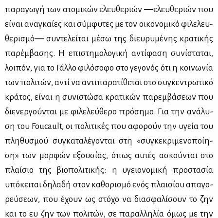
πα­ρα­γω­γή των ατο­μι­κών ελευ­θε­ριών ―ελευ­θε­ριών που
εί­ναι ανα­γκαί­ες και σύμ­φυ­τες με τον οι­κο­νο­μι­κό φι­λε­λευ­
θε­ρι­σμό― συ­ντε­λεί­ται μέ­σω της διευ­ρυ­μέ­νης κρα­τι­κής
πα­ρέμ­βα­σης. Η επι­στη­μο­λο­γι­κή αντί­φα­ση συ­νί­στα­ται,
λοι­πόν, για το Γάλ­λο φι­λό­σο­φο στο γε­γο­νός ότι η κοι­νω­νία
των πο­λι­τών, αντί να αντι­πα­ρα­τί­θε­ται στο συ­γκε­ντρω­τι­κό
κρά­τος, εί­ναι η συ­νι­στώ­σα κρα­τι­κών πα­ρεμ­βά­σε­ων που
διε­νερ­γού­νται με φι­λε­λεύ­θε­ρο πρό­ση­μο. Για την ανά­λυ­
ση του Foucault, οι πο­λι­τι­κές που αφο­ρούν την υγεία του
πλη­θυ­σμού συ­γκα­τα­λέ­γο­νται στη «συ­γκε­κρι­με­νο­ποί­η­
ση» των μορ­φών εξου­σί­ας, όπως αυ­τές ασκού­νται στο
πλαί­σιο της βιο­πο­λι­τι­κής: η υγειο­νο­μι­κή προ­στα­σία
υπό­κει­ται δη­λα­δή στον κα­θο­ρι­σμό ενός πλαι­σί­ου απα­γο­
ρεύ­σε­ων, που έχουν ως στό­χο να δια­σφα­λί­σουν το ζην
και το ευ ζην των πο­λι­τών, σε πα­ραλ­λη­λία όμως με την