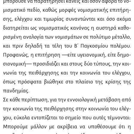
μπο­ρού­σε να πα­ρα­τη­ρή­σει κα­νείς και όσον αφο­ρά το νο­
μι­σμα­τι­κό πε­δίο, κα­θώς μορ­φές νο­μι­σμα­τι­κής επι­τή­ρη­
σης, ελέγ­χου και τι­μω­ρί­ας συ­να­ντώ­νται και όσο ακό­μα
δια­τη­ρεί­ται ως νο­μι­σμα­τι­κός κα­νό­νας η αυ­στη­ρά κα­θο­
ρι­σμέ­νη ανα­λο­γία των νο­μι­σμά­των σε πο­λύ­τι­μο μέ­ταλ­λο,
και πριν δη­λα­δή τα τέ­λη του Β΄ Πα­γκο­σμί­ου πο­λέ­μου.
Προ­φα­νώς, η επι­τή­ρη­ση ―εί­τε υγειο­νο­μι­κή, εί­τε δη­μο­
σιο­νο­μι­κή― προ­σι­διά­ζει και στους δύο τύ­πους, την κοι­
νω­νία της πει­θάρ­χη­σης και την κοι­νω­νία του ελέγ­χου,
όπως πρό­σφα­τα βιώ­θη­κε στο πλαί­σιο της κρί­σης της
παν­δη­μί­ας.
Σε κά­θε πε­ρί­πτω­ση, για την εν­νοιο­λο­γι­κή με­τά­βα­ση από
την κοι­νω­νία της πει­θάρ­χη­σης στην κοι­νω­νία του ελέγ­
χου, εύ­κο­λα εντο­πί­ζε­ται το ση­μείο που αυ­τές τέ­μνο­νται:
Μπο­ρού­με μάλ­λον με ακρί­βεια να υπο­θέ­σου­με ότι η