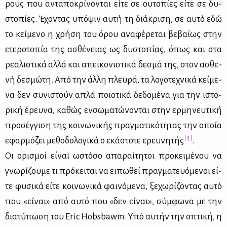
ρους που αντα­πο­κρί­νο­νται εί­τε σε ου­το­πί­ες εί­τε σε δυ­
στο­πί­ες. Έχο­ντας υπό­ψιν αυ­τή τη διά­κρι­ση, σε αυ­τό εδώ
το κεί­με­νο η χρή­ση του όρου ανα­φέ­ρε­ται βε­βαί­ως στην
ετε­ρο­το­πία της ασθέ­νειας ως δυ­στο­πί­ας, όπως και στα
ρε­α­λι­στι­κά αλ­λά και απει­κο­νι­στι­κά δε­σμά της, στον ασθε­
νή δε­σμώ­τη. Aπό την άλ­λη πλευ­ρά, τα λο­γο­τε­χνι­κά κεί­με­
να δεν συ­νι­στούν απλά ποιο­τι­κά δε­δο­μέ­να για την ιστο­
ρι­κή έρευ­να, κα­θώς εν­σω­μα­τώ­νο­νται στην ερ­μη­νευ­τι­κή
προ­σέγ­γι­ση της κοι­νω­νι­κής πραγ­μα­τι­κό­τη­τας την οποία
[4]
εφαρ­μό­ζει με­θο­δο­λο­γι­κά ο εκά­στο­τε ερευ­νη­τής
.
Οι ορι­σμοί εί­ναι ωστό­σο απα­ραί­τη­τοι προ­κει­μέ­νου να
γνω­ρί­ζου­με τι πρό­κει­ται να ει­πω­θεί πραγ­μα­τευό­με­νοι εί­
τε φυ­σι­κά εί­τε κοι­νω­νι­κά φαι­νό­με­να, ξε­χω­ρί­ζο­ντας αυ­τό
που «εί­ναι» από αυ­τό που «δεν εί­ναι», σύμ­φω­να με την
δια­τύ­πω­ση του Eric Hobsbawm. Υπό αυ­τήν την οπτι­κή, η