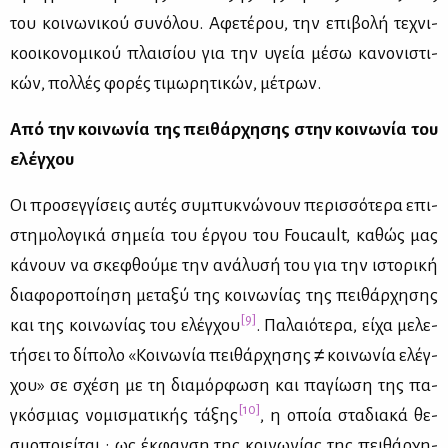
του κοι­νω­νι­κού συ­νό­λου. Αφε­τέ­ρου, την επι­βο­λή τε­χνι­
κο­οι­κο­νο­μι­κού πλαι­σί­ου για την υγεία μέ­σω κα­νο­νι­στι­
κών, πολ­λές φο­ρές τι­μω­ρη­τι­κών, μέ­τρων.
Από την κοι­νω­νία της πει­θάρ­χη­σης στην κοι­νω­νία του
ελέγ­χου
Οι προ­σεγ­γί­σεις αυ­τές συ­μπυ­κνώ­νουν πε­ρισ­σό­τε­ρα επι­
στη­μο­λο­γι­κά ση­μεία του έρ­γου του Foucault, κα­θώς μας
κά­νουν να σκε­φθού­με την ανά­λυ­σή του για την ιστο­ρι­κή
δια­φο­ρο­ποί­η­ση με­τα­ξύ της κοι­νω­νί­ας της πει­θάρ­χη­σης
[9]
και της κοι­νω­νί­ας του ελέγ­χου
. Πα­λαιό­τε­ρα, εί­χα με­λε­
τή­σει το δί­πο­λο «Κοι­νω­νία πει­θάρ­χη­σης ≠ κοι­νω­νία ελέγ­
χου» σε σχέ­ση με τη δια­μόρ­φω­ση και πα­γί­ω­ση της πα­
[10]
γκό­σμιας νο­μι­σμα­τι­κής τά­ξης
, η οποία στα­δια­κά θε­
σμο­ποιεί­ται : ως έκ­φαν­ση της κοι­νω­νί­ας της πει­θάρ­χη­