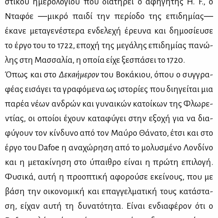
στι­κού ημε­ρο­λο­γί­ου που δια­τη­ρεί ο αφη­γη­τής H. F., ο
Ντα­φόε ―μι­κρό παι­δί την πε­ρί­ο­δο της επι­δη­μί­ας―
έκα­νε με­τα­γε­νέ­στε­ρα εν­δε­λε­χή έρευ­να και δη­μο­σί­ευ­σε
το έρ­γο του το 1722, επο­χή της με­γά­λης επι­δη­μί­ας πα­νώ­
λης στη Μασ­σα­λία, η οποία εί­χε ξε­σπά­σει το 1720.
Όπως και στο
Δε­κα­ή­με­ρον
του Βο­κά­κιου, όπου ο συγ­γρα­
φέ­ας ει­σά­γει τα γρα­φό­με­να ως ιστο­ρί­ες που δι­η­γεί­ται μια
πα­ρέα νέ­ων αν­δρών και γυ­ναι­κών κα­τοί­κων της Φλω­ρε­
ντί­ας, οι οποί­οι έχουν κα­τα­φύ­γει στην εξο­χή για να δια­
φύ­γουν τον κίν­δυ­νο από τον Μαύ­ρο Θά­να­το, έτσι και στο
έρ­γο του Dafoe η ανα­χώ­ρη­ση από το μο­λυ­σμέ­νο Λον­δί­νο
και η με­τα­κί­νη­ση στο ύπαι­θρο εί­ναι η πρώ­τη επι­λο­γή.
Φυ­σι­κά, αυ­τή η προ­ο­πτι­κή αφο­ρού­σε εκεί­νους, που με
βά­ση την οι­κο­νο­μι­κή και επαγ­γελ­μα­τι­κή τους κα­τά­στα­
ση, εί­χαν αυ­τή τη δυ­να­τό­τη­τα. Εί­ναι εν­δια­φέ­ρον ότι ο