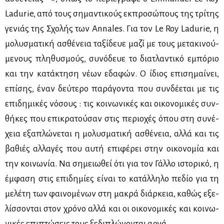
Ladurie, από τους ση­μα­ντι­κούς εκ­προ­σώ­πους της τρί­της
γε­νιάς της Σχο­λής των Annales. Για τον Le Roy Ladurie, η
μο­λυ­σμα­τι­κή ασθέ­νεια τα­ξί­δευε μα­ζί με τους με­τα­κι­νού­
με­νους πλη­θυ­σμούς, συ­νό­δευε το δια­τλα­ντι­κό εμπό­ριο
και την κα­τά­κτη­ση νέ­ων εδα­φών. Ο ίδιος επι­ση­μαί­νει,
επί­σης, έναν δεύ­τε­ρο πα­ρά­γο­ντα που συν­δέ­ε­ται με τις
επι­δη­μι­κές νό­σους : τις κοι­νω­νι­κές και οι­κο­νο­μι­κές συν­
θή­κες που επι­κρα­τού­σαν στις πε­ριο­χές όπου στη συ­νέ­
χεια εξα­πλώ­νε­ται η μο­λυ­σμα­τι­κή ασθέ­νεια, αλ­λά και τις
βα­θιές αλ­λα­γές που αυ­τή επι­φέ­ρει στην οι­κο­νο­μία και
την κοι­νω­νία. Nα ση­μειω­θεί ότι για τον Γάλ­λο ιστο­ρι­κό, η
έμ­φα­ση στις επι­δη­μί­ες εί­ναι το κα­τάλ­λη­λο πε­δίο για τη
με­λέ­τη των φαι­νο­μέ­νων στη μα­κρά διάρ­κεια, κα­θώς εξε­
λίσ­σο­νται στον χρό­νο αλ­λά και οι οι­κο­νο­μι­κές και κοι­νω­
νι­κές επι­πτώ­σεις τους ξε­δι­πλώ­νο­νται αρ­γά.