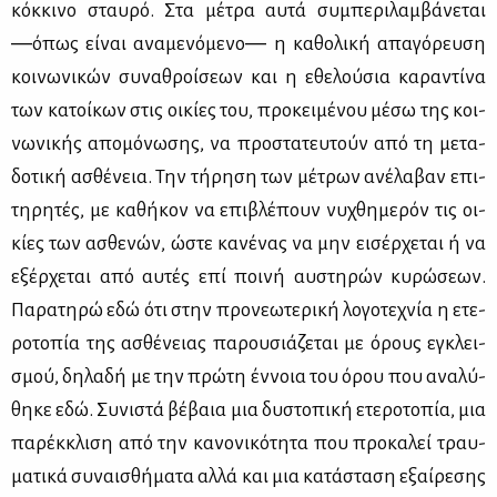
κόκ­κι­νο σταυ­ρό. Στα μέ­τρα αυ­τά συ­μπε­ρι­λαμ­βά­νε­ται
―όπως εί­ναι ανα­με­νό­με­νο― η κα­θο­λι­κή απα­γό­ρευ­ση
κοι­νω­νι­κών συ­να­θροί­σε­ων και η εθε­λού­σια κα­ρα­ντί­να
των κα­τοί­κων στις οι­κί­ες του, προ­κει­μέ­νου μέ­σω της κοι­
νω­νι­κής απο­μό­νω­σης, να προ­στα­τευ­τούν από τη με­τα­
δο­τι­κή ασθέ­νεια. Την τή­ρη­ση των μέ­τρων ανέ­λα­βαν επι­
τη­ρη­τές, με κα­θή­κον να επι­βλέ­πουν νυ­χθη­με­ρόν τις οι­
κί­ες των ασθε­νών, ώστε κα­νέ­νας να μην ει­σέρ­χε­ται ή να
εξέρ­χε­ται από αυ­τές επί ποι­νή αυ­στη­ρών κυ­ρώ­σε­ων.
Πα­ρα­τη­ρώ εδώ ότι στην προ­νε­ω­τε­ρι­κή λο­γο­τε­χνία η ετε­
ρο­το­πία της ασθέ­νειας πα­ρου­σιά­ζε­ται με όρους εγκλει­
σμού, δη­λα­δή με την πρώ­τη έν­νοια του όρου που ανα­λύ­
θη­κε εδώ. Συ­νι­στά βέ­βαια μια δυ­στο­πι­κή ετε­ρο­το­πία, μια
πα­ρέκ­κλι­ση από την κα­νο­νι­κό­τη­τα που προ­κα­λεί τραυ­
μα­τι­κά συ­ναι­σθή­μα­τα αλ­λά και μια κα­τά­στα­ση εξαί­ρε­σης