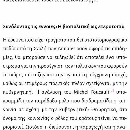
Συν­δέ­ο­ντας τις έν­νοιες: Η βιο­πο­λι­τι­κή ως ετε­ρο­το­πία
H έρευ­να που εί­χε πραγ­μα­το­ποι­η­θεί στο ιστο­ριο­γρα­φι­κό
πε­δίο από τη Σχο­λή των Annales όσον αφο­ρά τις επι­δη­
μί­ες, θα μπο­ρού­σε να εκλη­φθεί ότι απο­τε­λεί ένα υπό­
στρω­μα για την προ­σέγ­γι­ση των πο­λι­τι­κών που αφο­ρούν
το σώ­μα, το ευ ζην και την υγεία στη σύγ­χρο­νη επο­χή,
κα­θώς οι επι­μέ­ρους πο­λι­τι­κές πλέ­ον σχε­τί­ζο­νται με την
[7]
κυ­βερ­νη­τι­κή. H ανά­λυ­ση του Michel Foucault
υπο­
γραμ­μί­ζει τον πα­ρά­δο­ξο ρό­λο που δια­δρα­μα­τί­ζει η κοι­
νω­νία σε σχέ­ση με την κυ­βερ­νη­τι­κή: Θε­ω­ρη­τι­κά, στο
όνο­μα της κοι­νω­νί­ας ο ρό­λος του κρά­τους τεί­νει να πε­
ριο­ρι­στεί. Ωστό­σο, η διεύ­ρυν­ση, η πα­ρα­γω­γή και η ανα­