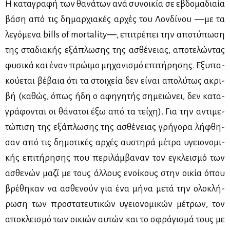
Η κα­τα­γρα­φή των θα­νά­των ανά συ­νοι­κία σε εβδο­μα­διαία
βά­ση από τις δη­μαρ­χια­κές αρ­χές του Λον­δί­νου ―με τα
λε­γό­με­να bills of mortality―, επι­τρέ­πει την απο­τύ­πω­ση
της στα­δια­κής εξά­πλω­σης της ασθέ­νειας, απο­τε­λώ­ντας
φυ­σι­κά και έναν πρώ­ι­μο μη­χα­νι­σμό επι­τή­ρη­σης. Εξυ­πα­
κού­ε­ται βέ­βαια ότι τα στοι­χεία δεν εί­ναι απο­λύ­τως ακρι­
βή (κα­θώς, όπως ήδη ο αφη­γη­τής ση­μειώ­νει, δεν κα­τα­
γρά­φο­νται οι θά­να­τοι έξω από τα τεί­χη). Για την αντι­με­
τώ­πι­ση της εξά­πλω­σης της ασθέ­νειας γρή­γο­ρα λή­φθη­
σαν από τις δη­μο­τι­κές αρ­χές αυ­στη­ρά μέ­τρα υγειο­νο­μι­
κής επι­τή­ρη­σης που πε­ρι­λάμ­βα­ναν τον εγκλει­σμό των
ασθε­νών μα­ζί με τους άλ­λους ενοί­κους στην οι­κία όπου
βρέ­θη­καν να ασθε­νούν για ένα μή­να με­τά την ολο­κλή­
ρω­ση των προ­στα­τευ­τι­κών υγειο­νο­μι­κών μέ­τρων, τον
απο­κλει­σμό των οι­κιών αυ­τών και το σφρά­γι­σμά τους με