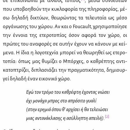
σε επι­κοι­νω­νία με άλ­λους τό­πους
, μέ­σω συν­δέ­σε­ων
που υπο­βοη­θούν την κυ­κλο­φο­ρία της πλη­ρο­φο­ρί­ας, μέ­
σω δη­λα­δή δι­κτύ­ων, θε­ω­ρώ­ντας τα τε­λευ­ταία ως μέ­σο
ορ­γά­νω­σης του χώ­ρου. Αν και ο Foucault, χρη­σι­μο­ποί­η­σε
την έν­νοια της ετε­ρο­το­πί­ας όσον αφο­ρά τον χώ­ρο, οι
πρώ­τες του ανα­φο­ρές σε αυ­τήν έχουν να κά­νουν με κεί­
με­να. Η ίδια η λο­γο­τε­χνία μπο­ρεί να θε­ω­ρη­θεί ως ετε­ρο­
το­πία: όπως μας θυ­μί­ζει ο Μπόρ­χες, ο κα­θρέ­πτης αντι­
κα­το­πτρί­ζει, δι­πλα­σιά­ζει την πραγ­μα­τι­κό­τη­τα, δη­μιουρ­
γεί δη­λα­δή έναν ει­κο­νι­κό χώ­ρο.
Εγώ τον τρό­μο του κα­θρέ­φτη έχο­ντας νιώ­σει
όχι μο­νά­χα μπρος στο απρό­σι­το γυα­λί
(στην ερη­μιά όπου θ’ αρ­χί­σει ή θα τε­λειώ­σει
[2]
μιας αντα­νά­κλα­σης η ασύλ­λη­πτη απει­λή).