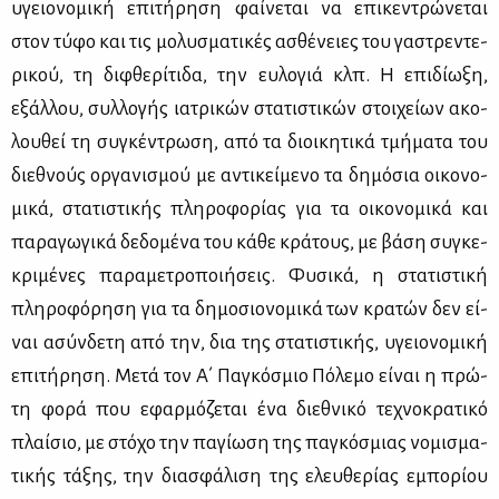
υγειο­νο­μι­κή επι­τή­ρη­ση φαί­νε­ται να επι­κε­ντρώ­νε­ται
στον τύ­φο και τις μο­λυ­σμα­τι­κές ασθέ­νειες του γα­στρε­ντε­
ρι­κού, τη δι­φθε­ρί­τι­δα, την ευ­λο­γιά κλπ. Η επι­δί­ω­ξη,
εξάλ­λου, συλ­λο­γής ια­τρι­κών στα­τι­στι­κών στοι­χεί­ων ακο­
λου­θεί τη συ­γκέ­ντρω­ση, από τα διοι­κη­τι­κά τμή­μα­τα του
διε­θνούς ορ­γα­νι­σμού με αντι­κεί­με­νο τα δη­μό­σια οι­κο­νο­
μι­κά, στα­τι­στι­κής πλη­ρο­φο­ρί­ας για τα οι­κο­νο­μι­κά και
πα­ρα­γω­γι­κά δε­δο­μέ­να του κά­θε κρά­τους, με βά­ση συ­γκε­
κρι­μέ­νες πα­ρα­με­τρο­ποι­ή­σεις. Φυ­σι­κά, η στα­τι­στι­κή
πλη­ρο­φό­ρη­ση για τα δη­μο­σιο­νο­μι­κά των κρα­τών δεν εί­
ναι ασύν­δε­τη από την, δια της στα­τι­στι­κής, υγειο­νο­μι­κή
επι­τή­ρη­ση. Με­τά τον Α΄ Πα­γκό­σμιο Πό­λε­μο εί­ναι η πρώ­
τη φο­ρά που εφαρ­μό­ζε­ται ένα διε­θνι­κό τε­χνο­κρα­τι­κό
πλαί­σιο, με στό­χο την πα­γί­ω­ση της πα­γκό­σμιας νο­μι­σμα­
τι­κής τά­ξης, την δια­σφά­λι­ση της ελευ­θε­ρί­ας εμπο­ρί­ου