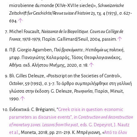
microbienne du monde (XIVe-XVIIe siecles)»,
Schweizerische
Zeitschrift fur Geschichte/Revue suisse d’histoire
23, τχ. 4 (1973), σ. 627-
694.
Michel Foucault,
Naissance de la Biopolitique. Cours au Collège de
France, 1978-1979,
Παρίσι: Gallimard/Seuil, 2004, passim.
Πβ. Giorgio Agamben,
Πού βρισκόμαστε ; Η επιδημία ως πολιτική
,
μτφρ. Παναγιώτης Καλαμαράς, Τάσος Θεοφιλογιαννάκος,
Αθήνα: εκδ. Αλήστου Μνήμης, 2020, σ. 18.
Βλ. Gilles Deleuze, «Postscript on the Societies of Control»,
October
, 59 (1992), σ. 3-7. Το άρθρο συμπεριλήφθηκε στη γαλλική
γλώσσα στην έκδοση: G. Deleuze,
Pourparles
,
Παρίσι, Minuit,
1990.
Ενδεικτικά: C. Brégianni, “
Greek crisis in question: economic
parameters as discursive events”, in
Construction and deconstruction
of monetary zones. Lessons from the past
, eds. G. Depeyrot, J. Nautz
et al.
, Moneta, 2018, pp. 211-219. Κ. Μπρέγιαννη, «
Από τo όλoν