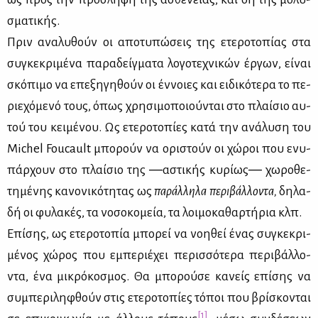
σμα­τι­κής.
Πριν ανα­λυ­θούν οι απο­τυ­πώ­σεις της ετε­ρο­το­πί­ας στα
συ­γκε­κρι­μέ­να πα­ρα­δείγ­μα­τα λο­γο­τε­χνι­κών έρ­γων, εί­ναι
σκό­πι­μο να επε­ξη­γη­θούν οι έν­νοιες και ει­δι­κό­τε­ρα το πε­
ριε­χό­με­νό τους, όπως χρη­σι­μο­ποιού­νται στο πλαί­σιο αυ­
τού του κει­μέ­νου. Ως ετε­ρο­το­πί­ες κα­τά την ανά­λυ­ση του
Michel Foucault μπο­ρούν να ορι­στούν οι χώ­ροι που ενυ­
πάρ­χουν στο πλαί­σιο της ―αστι­κής κυ­ρί­ως― χω­ρο­θε­
τη­μέ­νης κα­νο­νι­κό­τη­τας ως
πα­ράλ­λη­λα πε­ρι­βάλ­λο­ντα,
δη­λα­
δή οι φυ­λα­κές, τα νο­σο­κο­μεία, τα λοι­μο­κα­θαρ­τή­ρια κλπ.
Επί­σης, ως ετε­ρο­το­πία μπο­ρεί να νοη­θεί ένας συ­γκε­κρι­
μέ­νος χώ­ρος που εμπε­ριέ­χει πε­ρισ­σό­τε­ρα πε­ρι­βάλ­λο­
ντα, ένα μι­κρό­κο­σμος. Θα μπο­ρού­σε κα­νείς επί­σης να
συ­μπε­ρι­λη­φθούν στις ετε­ρο­το­πί­ες τό­ποι που βρί­σκο­νται
[1]