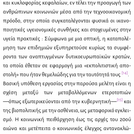
και κυ­κλο­φο­ρί­ας κε­φα­λαί­ων, εν τέ­λει την προ­α­γω­γή των
αν­θρώ­πι­νων κοι­νω­νιών μέ­σα από την τε­χνο­οι­κο­νο­μι­κή
πρό­ο­δο, στην οποία συ­γκα­τα­λέ­γο­νται φυ­σι­κά οι ικα­νο­
ποι­η­τι­κές υγειο­νο­μι­κές συν­θή­κες και στο­χευ­μέ­νες στην
υγεία πρα­κτι­κές : Σύμ­φω­να με μια οπτι­κή, η κα­τα­πο­λέ­
μη­ση των επι­δη­μιών εξυ­πη­ρε­τού­σε κυ­ρί­ως τα συμ­φέ­
ρο­ντα των ανα­πτυγ­μέ­νων δυ­τι­κο­ευ­ρω­παϊ­κών κρα­τών,
τα οποία έθε­ταν σε εφαρ­μο­γή μια «εκ­πο­λι­τι­στι­κή απο­
[14]
στο­λή» που ήταν θε­με­λιώ­δης για την ταυ­τό­τη­τά τους
.
Βα­σι­κή υπό­θε­ση ερ­γα­σί­ας στην πα­ρού­σα με­λέ­τη εί­ναι η
σχέ­ση με­τα­ξύ των με­τα­βαλ­λό­με­νων ετε­ρο­το­πιών
[15]
―όπως εξω­τε­ρι­κεύ­ο­νται από την κυ­βερ­νη­τι­κή―
και
της βιο­πο­λι­τι­κής με την ασθέ­νεια, ως με­τα­φο­ρι­κό εγκλει­
σμό. Η κοι­νω­νι­κή πει­θάρ­χη­ση έως τις αρ­χές του 20ού
αιώ­να και με­τέ­πει­τα ο κοι­νω­νι­κός έλεγ­χος αντα­να­κλώ­