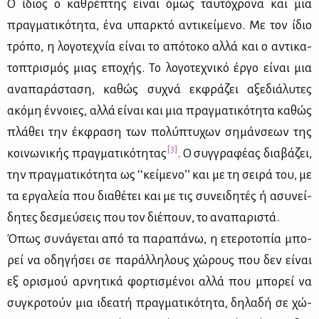
Ο ίδιος ο κα­θρέ­πτης εί­ναι όμως ταυ­τό­χρο­να και μια
πραγ­μα­τι­κό­τη­τα, ένα υπαρ­κτό αντι­κεί­με­νο. Με τον ίδιο
τρό­πο, η λο­γο­τε­χνία εί­ναι το από­το­κο αλ­λά και ο αντι­κα­
το­πτρι­σμός μιας επο­χής. Το λο­γο­τε­χνι­κό έρ­γο εί­ναι μια
ανα­πα­ρά­στα­ση, κα­θώς συ­χνά εκ­φρά­ζει αξε­διά­λυ­τες
ακό­μη έν­νοιες, αλ­λά εί­ναι και μια πραγ­μα­τι­κό­τη­τα κα­θώς
πλά­θει την έκ­φρα­ση των πο­λύ­πτυ­χων ση­μάν­σε­ων της
[3]
κοι­νω­νι­κής πραγ­μα­τι­κό­τη­τας
. Ο συγ­γρα­φέ­ας δια­βά­ζει,
την πραγ­μα­τι­κό­τη­τα ως ‘‘κεί­με­νο­’’ και με τη σει­ρά του, με
τα ερ­γα­λεία που δια­θέ­τει και με τις συ­νει­δη­τές ή ασυ­νεί­
δη­τες δε­σμεύ­σεις που τον διέ­πουν, το ανα­πα­ρι­στά.
Όπως συ­νά­γε­ται από τα πα­ρα­πά­νω, η ετε­ρο­το­πία μπο­
ρεί να οδη­γή­σει σε πα­ράλ­λη­λους χώ­ρους που δεν εί­ναι
εξ ορι­σμού αρ­νη­τι­κά φορ­τι­σμέ­νοι αλ­λά που μπο­ρεί να
συ­γκρο­τούν μια ιδε­α­τή πραγ­μα­τι­κό­τη­τα, δη­λα­δή σε χώ­