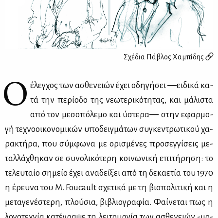
Σχέδια
Πάβλος Χαμπίδης
Ο
έλεγ­χος των ασθε­νειών έχει οδη­γή­σει ―ει­δι­κά κα­
τά την πε­ρί­ο­δο της νε­ω­τε­ρι­κό­τη­τας, και μά­λι­στα
από τον με­σο­πό­λε­μο και ύστε­ρα― στην εφαρ­μο­
γή τε­χνο­οι­κο­νο­μι­κών υπο­δειγ­μά­των συ­γκε­ντρω­τι­κού χα­
ρα­κτή­ρα, που σύμ­φω­να με ορι­σμέ­νες προ­σεγ­γί­σεις με­
ταλ­λά­χθη­καν σε συ­νο­λι­κό­τε­ρη κοι­νω­νι­κή επι­τή­ρη­ση: το
τε­λευ­ταίο ση­μείο έχει ανα­δεί­ξει από τη δε­κα­ε­τία του 1970
η έρευ­να του Μ. Foucault σχε­τι­κά με τη βιο­πο­λι­τι­κή και η
με­τα­γε­νέ­στε­ρη, πλού­σια, βι­βλιο­γρα­φία. Φαί­νε­ται πως η
λο­γο­τε­χνία κα­τέ­γρα­ψε τη λει­τουρ­γία των ασθε­νειών -μο­