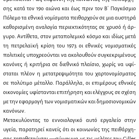
σης κα­τά τον 19ο αιώ­να και έως πριν τον Β΄ Πα­γκό­σμιο
Πό­λε­μο τα εθνι­κά νο­μί­σμα­τα πει­θαρ­χούν σε μια αυ­στη­ρά
κα­θο­ρι­σμέ­νη ανα­λο­γία πε­ριε­κτι­κό­τη­τας σε χρυ­σό ή άρ­
γυ­ρο. Αντί­θε­τα, στον με­τα­πο­λε­μι­κό κό­σμο και ιδί­ως με­τά
τη πε­τρε­λαϊ­κή κρί­ση του 1973 οι εθνι­κές νο­μι­σμα­τι­κές
πο­λι­τι­κές υπο­χρε­ού­νται να ακο­λου­θούν συ­γκε­κρι­μέ­νους
κα­νό­νες ή κρι­τή­ρια σε διε­θνι­κό πλαί­σιο, χω­ρίς να υφί­
στα­ται πλέ­ον η με­τα­τρε­ψι­μό­τη­τα του χαρ­το­νο­μί­σμα­τος
σε πο­λύ­τι­μο μέ­ταλ­λο. Πα­ράλ­λη­λα, οι επι­μέ­ρους εθνι­κές
οι­κο­νο­μί­ες υφί­στα­νται επι­τή­ρη­ση και ελέγ­χους σε σχέ­ση
με την εφαρ­μο­γή των νο­μι­σμα­τι­κών και δη­μο­σιο­νο­μι­κών
κα­νό­νων.
Με­τα­κυ­λύ­ο­ντας το εν­νοιο­λο­γι­κό αυ­τό ερ­γα­λείο στην
υγεία, πα­ρα­τη­ρεί κα­νείς ότι οι κοι­νω­νί­ες της πει­θάρ­χη­
σης το­πο­θε­τού­νται ―σύμ­φω­να με τις με­λέ­τες του Gilles