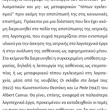
λυ­σμα­τι­κών και μη- ως με­τα­φο­ρι­κών ‘‘τό­πων εγκλει­
σμού­’’ πριν ακό­μη την απο­τύ­πω­σή της στις κοι­νω­νι­κές
επι­στή­μες. Πρό­κει­ται για μια διά­στα­ση που δεν έχει ακό­
μη διε­ρευ­νη­θεί στο πε­δίο της απο­τύ­πω­σης της ια­τρι­κής
στη λο­γο­τε­χνία, που συ­χνά πε­ριο­ρί­ζε­ται στον εντο­πι­σμό
υλι­κού για την άσκη­ση της ια­τρι­κής στο λο­γο­τε­χνι­κό έρ­γο
ή στην ανά­λυ­ση της ασθέ­νειας ως αφη­γη­μα­τι­κού μί­του.
Στο κεί­με­νο θα διε­ρευ­νη­θεί η συ­γκε­κρι­μέ­νη υπό­θε­ση ερ­
γα­σί­ας, δη­λα­δή η λει­τουρ­γία της ασθέ­νειας ως ετε­ρο­το­
πί­ας ή ως με­τα­φο­ρι­κού τό­που εγκλει­σμού στη λο­γο­τε­
χνία, μέ­σα από τις νου­βέ­λες
Οι σκλά­βοι στα δε­σμά τους
(1922) του Κων­στα­ντί­νου Θε­ο­τό­κη και
La
Peste
(1947) του
Albert Camus. Θα γί­νει, επί­σης, ανα­φο­ρά σε πα­λαιό­τε­ρα
λο­γο­τε­χνι­κά έρ­γα, προ­κει­μέ­νου να κα­τα­δει­χθούν οι το­μές
ως προς την πρό­σλη­ψη της ασθέ­νειας, και δη της μο­λυ­