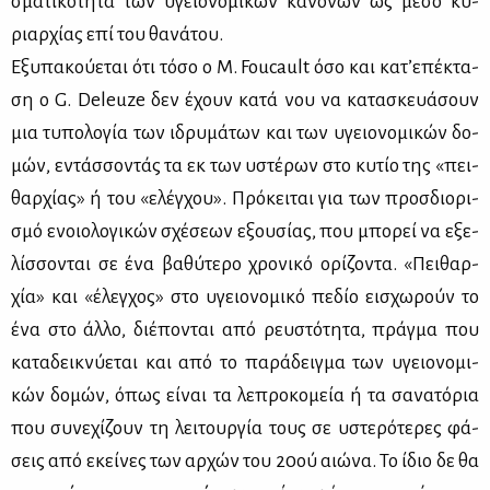
σμα­τι­κό­τη­τα των υγειο­νο­μι­κών κα­νό­νων ως μέ­σο κυ­
ριαρ­χί­ας επί του θα­νά­του.
Εξυ­πα­κού­ε­ται ότι τό­σο ο M. Foucault όσο και κα­τ’ε­πέ­κτα­
ση ο G. Deleuze δεν έχουν κα­τά νου να κα­τα­σκευά­σουν
μια τυ­πο­λο­γία των ιδρυ­μά­των και των υγειο­νο­μι­κών δο­
μών, εντάσ­σο­ντάς τα εκ των υστέ­ρων στο κυ­τίο της «πει­
θαρ­χί­ας» ή του «ελέγ­χου». Πρό­κει­ται για των προσ­διο­ρι­
σμό ενοιο­λο­γι­κών σχέ­σε­ων εξου­σί­ας, που μπο­ρεί να εξε­
λίσ­σο­νται σε ένα βα­θύ­τε­ρο χρο­νι­κό ορί­ζο­ντα. «Πει­θαρ­
χία» και «έλεγ­χος» στο υγειο­νο­μι­κό πε­δίο ει­σχω­ρούν το
ένα στο άλ­λο, διέ­πο­νται από ρευ­στό­τη­τα, πράγ­μα που
κα­τα­δει­κνύ­ε­ται και από το πα­ρά­δειγ­μα των υγειο­νο­μι­
κών δο­μών, όπως εί­ναι τα λε­προ­κο­μεία ή τα σα­να­τό­ρια
που συ­νε­χί­ζουν τη λει­τουρ­γία τους σε υστε­ρό­τε­ρες φά­
σεις από εκεί­νες των αρ­χών του 20ού αιώ­να. Το ίδιο δε θα