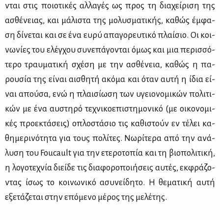
νται στις ποιο­τι­κές αλ­λα­γές ως προς τη δια­χεί­ρι­ση της
ασθέ­νειας, και μά­λι­στα της μο­λυ­σμα­τι­κής, κα­θώς έμ­φα­
ση δί­νε­ται και σε ένα ευ­ρύ απα­γο­ρευ­τι­κό πλαί­σιο. Οι κοι­
νω­νί­ες του ελέγ­χου συ­νε­πά­γο­νται όμως και μια πε­ρισ­σό­
τε­ρο τραυ­μα­τι­κή σχέ­ση με την ασθέ­νεια, κα­θώς η πα­
ρου­σία της εί­ναι αι­σθη­τή ακό­μα και όταν αυ­τή η ίδια εί­
ναι απού­σα, ενώ η πλαι­σί­ω­ση των υγειο­νο­μι­κών πο­λι­τι­
κών με ένα αυ­στη­ρό τε­χνι­κο­ε­πι­στη­μο­νι­κό (με οι­κο­νο­μι­
κές προ­ε­κτά­σεις) οπλο­στά­σιο τις κα­θι­στούν εν τέ­λει κα­
θη­με­ρι­νό­τη­τα για τους πο­λί­τες. Νω­ρί­τε­ρα από την ανά­
λυ­ση του Foucault για την ετε­ρο­το­πία και τη βιο­πο­λι­τι­κή,
η λο­γο­τε­χνία διεί­δε τις δια­φο­ρο­ποι­ή­σεις αυ­τές, εκ­φρά­ζο­
ντας ίσως το κοι­νω­νι­κό ασυ­νεί­δη­το. Η θε­μα­τι­κή αυ­τή
εξε­τά­ζε­ται στην επό­με­νο μέ­ρος της με­λέ­της.