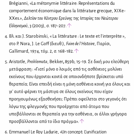
Brégianni, «La métonymie littéraire: Représentations du
comportement économique dans la littérature grecque, XIXe-
XXes.»,
Δελτίον
του
Κέντρου
Ερεύνης
της
Ιστορίας
του
Νεώτερου
Ελληνισμού
, 3 (2003), σ. 187-207.
Βλ. και J. Starobinski, « La littérature : Le texte et l'interprète »,
στο P. Nora, J. Le Goff (διευθ.),
Faire de l’Histoire
, Παρίσι,
Gallimard, 1974, τόμ. 2, σ. 168-182.
Aristotle,
Problemata
, Bekker
,
859b, 15-19. Σε δική μου ελεύθερη
μετάφραση : «Γιατί μόνο ο λοιμός από τις ασθένειες μολύνει
εκείνους που έρχονται κοντά σε οποιονδήποτε βρίσκεται υπό
θεραπεία; Είναι επειδή είναι η μόνη ασθένεια κοινή για όλους και
γι' αυτό φέρνει τη μάστιγα σε όλους εκείνους που είχαν
προηγουμένως εξασθενήσει; Πρέπει οφείλεται στο γεγονός ότι
λόγω της φλεγμονής που προέρχεται από άτομα που
υποβάλλονται σε θεραπεία για την ασθένεια, οι άλλοι γρήγορα
προσβάλλονται από το ίδιο πράγμα».
Emmanuel Le Roy Ladurie, «Un concept: L’unification