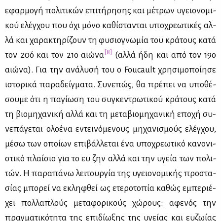
εφαρ­μο­γή πο­λι­τι­κών επι­τή­ρη­σης και μέ­τρων υγειο­νο­μι­
κού ελέγ­χου που όχι μό­νο κα­θί­στα­νται υπο­χρε­ω­τι­κές αλ­
λά και χα­ρα­κτη­ρί­ζουν τη φυ­σιο­γνω­μία του κρά­τους κα­τά
[8]
τον 20ό και τον 21ο αιώ­να
(αλ­λά ήδη και από τον 19ο
αιώ­να). Για την ανά­λυ­σή του ο Foucault χρη­σι­μο­ποί­η­σε
ιστο­ρι­κά πα­ρα­δείγ­μα­τα. Συ­νε­πώς, θα πρέ­πει να υπο­θέ­
σου­με ότι η πα­γί­ω­ση του συ­γκε­ντρω­τι­κού κρά­τους κα­τά
τη βιο­μη­χα­νι­κή αλ­λά και τη με­τα­βιο­μη­χα­νι­κή επο­χή συ­
νε­πά­γε­ται ολο­έ­να εντει­νό­με­νους μη­χα­νι­σμούς ελέγ­χου,
μέ­σω των οποί­ων επι­βάλ­λε­ται ένα υπο­χρε­ω­τι­κό κα­νο­νι­
στι­κό πλαί­σιο για το ευ ζην αλ­λά και την υγεία των πο­λι­
τών. Η πα­ρα­πά­νω λει­τουρ­γία της υγειο­νο­μι­κής προ­στα­
σί­ας μπο­ρεί να εκλη­φθεί ως ετε­ρο­το­πία κα­θώς εμπε­ριέ­
χει πολ­λα­πλούς με­τα­φο­ρι­κούς χώ­ρους: αφε­νός την
πραγ­μα­τι­κό­τη­τα της επι­δί­ω­ξης της υγεί­ας και ευ­ζω­ί­ας