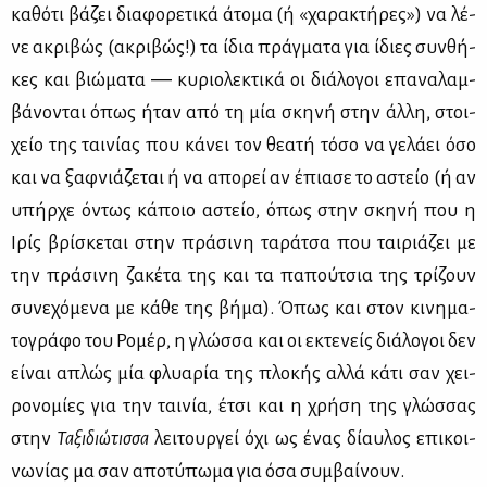
κα­θό­τι βά­ζει δια­φο­ρε­τι­κά άτο­μα (ή «χα­ρα­κτή­ρες») να λέ­
νε ακρι­βώς (ακρι­βώς!) τα ίδια πράγ­μα­τα για ίδιες συν­θή­
κες και βιώ­μα­τα ― κυ­ριο­λε­κτι­κά οι διά­λο­γοι επα­να­λαμ­
βά­νο­νται όπως ήταν από τη μία σκη­νή στην άλ­λη, στοι­
χείο της ται­νί­ας που κά­νει τον θε­α­τή τό­σο να γε­λά­ει όσο
και να ξαφ­νιά­ζε­ται ή να απο­ρεί αν έπια­σε το αστείο (ή αν
υπήρ­χε όντως κά­ποιο αστείο, όπως στην σκη­νή που η
Ιρίς βρί­σκε­ται στην πρά­σι­νη τα­ρά­τσα που ται­ριά­ζει με
την πρά­σι­νη ζα­κέ­τα της και τα πα­πού­τσια της τρί­ζουν
συ­νε­χό­με­να με κά­θε της βή­μα). Όπως και στον κι­νη­μα­
το­γρά­φο του Ρο­μέρ, η γλώσ­σα και οι εκτε­νείς διά­λο­γοι δεν
εί­ναι απλώς μία φλυα­ρία της πλο­κής αλ­λά κά­τι σαν χει­
ρο­νο­μί­ες για την ται­νία, έτσι και η χρή­ση της γλώσ­σας
στην
Τα­ξι­διώ­τισ­σα
λει­τουρ­γεί όχι ως ένας δί­αυ­λος επι­κοι­
νω­νί­ας μα σαν απο­τύ­πω­μα για όσα συμ­βαί­νουν.