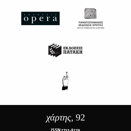
χάρτης
, 92
ΙSSN 2732-8279