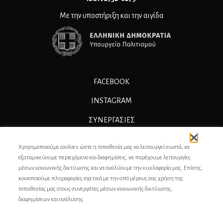
Με την υποστήριξη και την αιγίδα
FACEBOOK
INSTAGRAM
ΣΥΝΕΡΓΑΣΊΕΣ
ΔΙΑΦΗΜΙΣΗ
Χρησιμοποιούμε cookies ώστε η τοποθεσία μας να λειτουργεί σωστά, να
ΕΠΙΚΟΙΝΩΝΙΑ
εξατομικεύουμε περιεχόμενο και διαφημίσεις, να παρέχουμε λειτουργίες
μέσων κοινωνικής δικτύωσης και να αναλύουμε την κυκλοφορία μας. Επίσης,
ΣΥΝΤΕΛΕΣΤΕΣ
κοινοποιούμε πληροφορίες σχετικά με την από μέρους σας χρήση της
τοποθεσίας μας στους συνεργάτες μέσων κοινωνικής δικτύωσης,
ΤΑΥΤΟΤΗΤΑ
διαφημίσεων και ανάλυσης.
ΠΡΟΣΩΠΙΚΆ ΔΕΔΟΜΈΝΑ