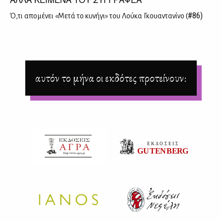
#86)
Ό,τι απο­μέ­νει «Με­τά το κυ­νή­γι» του Λού­κα Γκουα­ντα­νί­νο (
αυτόν το μήνα οι εκδότες προτείνουν: