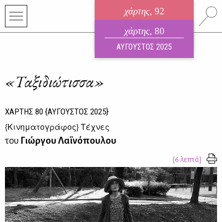
χάρτης
, 92
ηλεκτρονικό περιοδικό
χάρτης
, 80
ΑΥΓΟΥΣΤΟΣ 2026
ΑΥΓΟΥΣΤΟΣ 2025
«Ταξιδιώτισσα»
ΧΑΡΤΗΣ
80
{ΑΥΓΟΥΣΤΟΣ 2025}
{
Κινηματογράφος
} Τέχνες
του
Γιώργου Λαϊνόπουλου
{6 λεπτά}