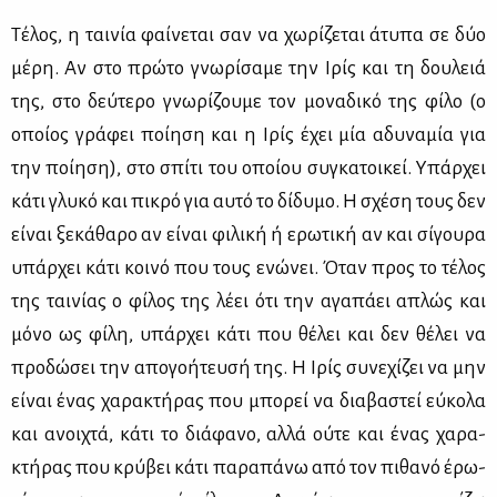
Τέ­λος, η ται­νία φαί­νε­ται σαν να χω­ρί­ζε­ται άτυ­πα σε δύο
μέ­ρη. Αν στο πρώ­το γνω­ρί­σα­με την Ιρίς και τη δου­λειά
της, στο δεύ­τε­ρο γνω­ρί­ζου­με τον μο­να­δι­κό της φί­λο (ο
οποί­ος γρά­φει ποί­η­ση και η Ιρίς έχει μία αδυ­να­μία για
την ποί­η­ση), στο σπί­τι του οποί­ου συ­γκα­τοι­κεί. Υπάρ­χει
κά­τι γλυ­κό και πι­κρό για αυ­τό το δί­δυ­μο. Η σχέ­ση τους δεν
εί­ναι ξε­κά­θα­ρο αν εί­ναι φι­λι­κή ή ερω­τι­κή αν και σί­γου­ρα
υπάρ­χει κά­τι κοι­νό που τους ενώ­νει. Όταν προς το τέ­λος
της ται­νί­ας ο φί­λος της λέ­ει ότι την αγα­πά­ει απλώς και
μό­νο ως φί­λη, υπάρ­χει κά­τι που θέ­λει και δεν θέ­λει να
προ­δώ­σει την απο­γο­ή­τευ­σή της. Η Ιρίς συ­νε­χί­ζει να μην
εί­ναι ένας χα­ρα­κτή­ρας που μπο­ρεί να δια­βα­στεί εύ­κο­λα
και ανοι­χτά, κά­τι το διά­φα­νο, αλ­λά ού­τε και ένας χα­ρα­
κτή­ρας που κρύ­βει κά­τι πα­ρα­πά­νω από τον πι­θα­νό έρω­