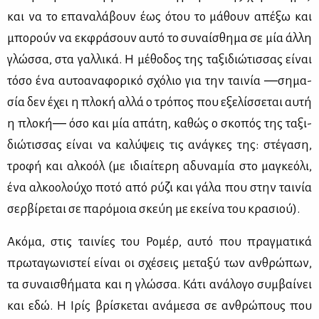
και να το επα­να­λά­βουν έως ότου το μά­θουν απέ­ξω και
μπο­ρούν να εκ­φρά­σουν αυ­τό το συ­ναί­σθη­μα σε μία άλ­λη
γλώσ­σα, στα γαλ­λι­κά. Η μέ­θο­δος της τα­ξι­διώ­τισ­σας εί­ναι
τό­σο ένα αυ­το­α­να­φο­ρι­κό σχό­λιο για την ται­νία ―ση­μα­
σία δεν έχει η πλο­κή αλ­λά ο τρό­πος που εξε­λίσ­σε­ται αυ­τή
η πλο­κή― όσο και μία απά­τη, κα­θώς ο σκο­πός της τα­ξι­
διώ­τισ­σας εί­ναι να κα­λύ­ψεις τις ανά­γκες της: στέ­γα­ση,
τρο­φή και αλ­κο­όλ (με ιδιαί­τε­ρη αδυ­να­μία στο μα­γκε­ό­λι,
ένα αλ­κο­ο­λού­χο πο­τό από ρύ­ζι και γά­λα που στην ται­νία
σερ­βί­ρε­ται σε πα­ρό­μοια σκεύη με εκεί­να του κρα­σιού).
Ακό­μα, στις ται­νί­ες του Ρο­μέρ, αυ­τό που πραγ­μα­τι­κά
πρω­τα­γω­νι­στεί εί­ναι οι σχέ­σεις με­τα­ξύ των αν­θρώ­πων,
τα συ­ναι­σθή­μα­τα και η γλώσ­σα. Κά­τι ανά­λο­γο συμ­βαί­νει
και εδώ. Η Ιρίς βρί­σκε­ται ανά­με­σα σε αν­θρώ­πους που