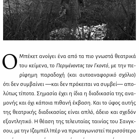
Ο
Μπέ­κετ ανοί­γει ένα από τα πιο γνω­στά θε­α­τρι­κά
του κεί­με­να, το
Πε­ρι­μέ­νο­ντας τον Γκο­ντό
, με την πε­
ρί­φη­μη πα­ρα­δο­χή (και αυ­το­α­να­φο­ρι­κό σχό­λιο)
ότι δεν συμ­βαί­νει ―και δεν πρό­κει­ται να συμ­βεί― απο­
λύ­τως τί­πο­τα. Ση­μα­σία έχει η ίδια η δια­δι­κα­σία της ανα­
μο­νής και όχι κά­ποια πι­θα­νή έκ­βα­ση. Και το ύφος αυ­τής
της θε­α­τρι­κής δια­δι­κα­σί­ας εί­ναι απλό, άδειο και σχε­δόν
εξα­ντλη­τι­κό. Η θέ­α­ση της τε­λευ­ταί­ας ται­νί­ας του Σανγκ-
σου, με την Ιζα­μπέλ Ιπέρ να πρω­τα­γω­νι­στεί πε­ρισ­σό­τε­ρο