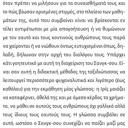
όταν πρέ­πει να μι­λή­σουν για τα συ­ναι­σθή­μα­τά τους και
το πώς βί­ω­σαν ορι­σμέ­νες στιγ­μές, στο πλαί­σιο των μα­θη­
μά­των της, αυ­τό που συμ­βαί­νει εί­ναι να βρί­σκο­νται εν
τέ­λει αντι­μέ­τω­ποι με μία απο­γο­ή­τευ­ση ή να θυ­μώ­νουν
με τον εαυ­τό και τους κο­ντι­νούς αν­θρώ­πους τους πα­ρά
να χαί­ρο­νται ή να νιώ­θουν όντως ευ­τυ­χι­σμέ­νοι όπως, δη­
λα­δή, δή­λω­ναν στην αρ­χή του δια­λό­γου τους. Υπάρ­χει
κά­τι γοη­τευ­τι­κό με αυ­τή τη δια­χεί­ρι­ση του Σανγκ-σου. Εί­
ναι σαν αυ­τή η δι­δα­κτι­κή μέ­θο­δος της τα­ξι­διώ­τισ­σας να
λει­τουρ­γεί πε­ρισ­σό­τε­ρο ψυ­χα­να­λυ­τι­κά και λι­γό­τε­ρο (έως
κα­θό­λου) για την εκ­μά­θη­ση μί­ας γλώσ­σας: η Ιρίς μοιά­ζει
να κα­τα­φέρ­νει, άθε­λά της και με άμε­σο κέρ­δος τα χρή­μα­
τα, να μά­θει σε αυ­τούς τους αν­θρώ­πους όχι γαλ­λι­κά αλ­λά
τους ίδιους τους εαυ­τούς τους. Η γλώσ­σα συμ­βά­λει σε
αυ­τό, ωστό­σο ο Σανγκ-σου συ­νε­χί­ζει να παί­ζει μα­ζί μας