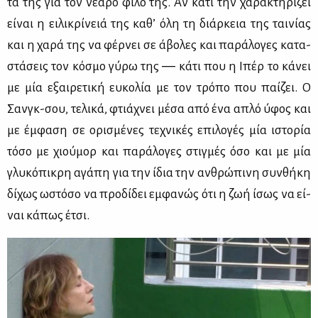
τά της για τον νε­α­ρό φί­λο της. Αν κά­τι την χα­ρα­κτη­ρί­ζει
εί­ναι η ει­λι­κρί­νειά της κα­θ’ όλη τη διάρ­κεια της ται­νί­ας
και η χα­ρά της να φέρ­νει σε άβο­λες και πα­ρά­λο­γες κα­τα­
στά­σεις τον κό­σμο γύ­ρω της ― κά­τι που η Ιπέρ το κά­νει
με μία εξαι­ρε­τι­κή ευ­κο­λία με τον τρό­πο που παί­ζει. Ο
Σανγκ-σου, τε­λι­κά, φτιά­χνει μέ­σα από ένα απλό ύφος και
με έμ­φα­ση σε ορι­σμέ­νες τε­χνι­κές επι­λο­γές μία ιστο­ρία
τό­σο με χιού­μορ και πα­ρά­λο­γες στιγ­μές όσο και με μία
γλυ­κό­πι­κρη αγά­πη για την ίδια την αν­θρώ­πι­νη συν­θή­κη
δί­χως ωστό­σο να προ­δί­δει εμ­φα­νώς ότι η ζωή ίσως να εί­
ναι κά­πως έτσι.