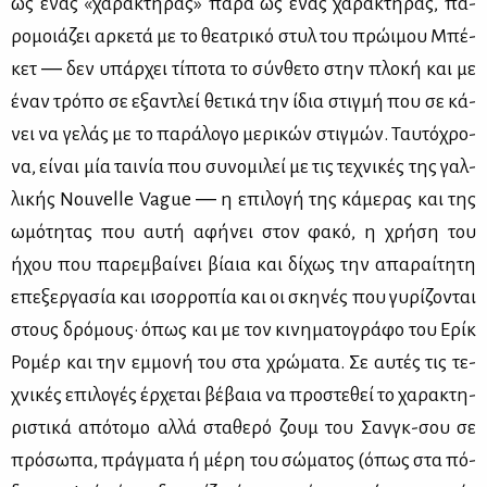
ως ένας «χα­ρα­κτή­ρας» πα­ρά ως ένας χα­ρα­κτή­ρας, πα­
ρο­μοιά­ζει αρ­κε­τά με το θε­α­τρι­κό στυλ του πρώ­ι­μου Μπέ­
κετ ― δεν υπάρ­χει τί­πο­τα το σύν­θε­το στην πλο­κή και με
έναν τρό­πο σε εξα­ντλεί θε­τι­κά την ίδια στιγ­μή που σε κά­
νει να γε­λάς με το πα­ρά­λο­γο με­ρι­κών στιγ­μών. Ταυ­τό­χρο­
να, εί­ναι μία ται­νία που συ­νο­μι­λεί με τις τε­χνι­κές της γαλ­
λι­κής Nouvelle Vague ― η επι­λο­γή της κά­με­ρας και της
ωμό­τη­τας που αυ­τή αφή­νει στον φα­κό, η χρή­ση του
ήχου που πα­ρεμ­βαί­νει βί­αια και δί­χως την απα­ραί­τη­τη
επε­ξερ­γα­σία και ισορ­ρο­πία και οι σκη­νές που γυ­ρί­ζο­νται
στους δρό­μους· όπως και με τον κι­νη­μα­το­γρά­φο του Ερίκ
Ρο­μέρ και την εμ­μο­νή του στα χρώ­μα­τα. Σε αυ­τές τις τε­
χνι­κές επι­λο­γές έρ­χε­ται βέ­βαια να προ­στε­θεί το χα­ρα­κτη­
ρι­στι­κά από­το­μο αλ­λά στα­θε­ρό ζουμ του Σανγκ-σου σε
πρό­σω­πα, πράγ­μα­τα ή μέ­ρη του σώ­μα­τος (όπως στα πό­