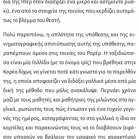
δια της Ιπέρ όταν δια­σχί­ζει ένα μι­κρό και ασή­μα­ντο ρυά­
κι), ένα από τα στοι­χεία της ται­νί­ας που κερ­δί­ζει αυ­το­μά­
τως το βλέμ­μα του θε­α­τή.
Πο­λύ πα­ρα­πά­νω, η απλό­τη­τα της υπό­θε­σης και της κι­
νη­μα­το­γρα­φι­κής απο­τύ­πω­σης αυ­τής της υπό­θε­σης πα­
ρα­πέ­μπουν άμε­σα στις ται­νί­ες του Ρο­μέρ. Η τα­ξι­διώ­τισ­
σα εί­ναι μία Γαλ­λί­δα (με το όνο­μα Ιρίς) που βρέ­θη­κε στην
Κο­ρέα δί­χως να γί­νε­ται πο­τέ κά­τι γνω­στό για το πα­ρελ­θόν
της, η οποία απο­φα­σί­ζει να δι­δά­ξει γαλ­λι­κά μέ­σα από μία
δι­κή της μέ­θο­δο που μό­λις ανα­κά­λυ­ψε: Περ­νά­ει χρό­νο
μα­ζί με τους μα­θη­τές και μα­θή­τριες της μι­λώ­ντας στα αγ­
γλι­κά, ρω­τώ­ντας τους πώς ένιω­σαν για ένα τυ­χαίο γε­γο­
νός της ημέ­ρας, κα­τα­γρά­φο­ντας το στα γαλ­λι­κά η ίδια σε
καρ­τέ­λες και πα­ρα­κι­νώ­ντας τους να το δια­βά­σουν (εφό­
σον μπο­ρούν να βγά­λουν τον γρα­φι­κό της χα­ρα­κτή­ρα)