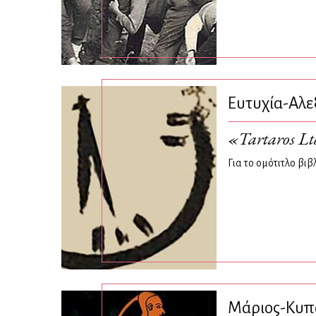
Ευτυχία-Αλε
«Tartaros L
Για το ομότιτλο β
Μάριος-Κυπ