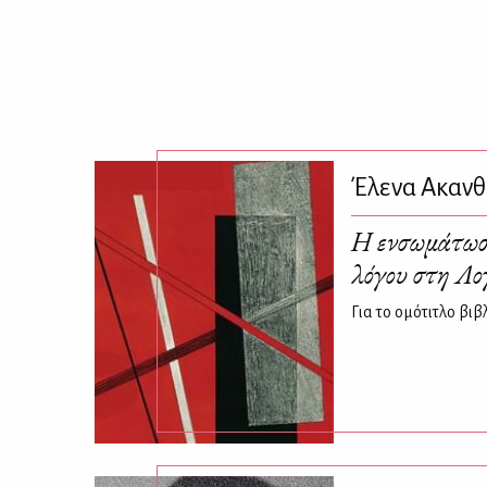
Έλενα Ακανθ
Η ενσωμάτωσ
λόγου στη Λο
Για το ομότιτλο βι