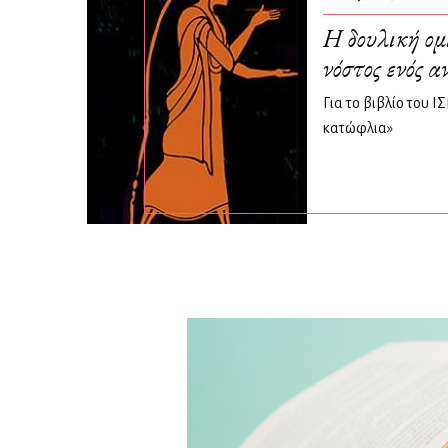
Η δουλική ομ
νόστος ενός 
Για το βιβλίο του
κατώφλια»