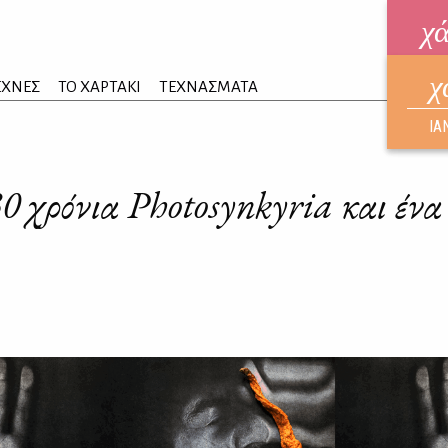
χ
χ
ηλεκ
ΕΧΝΕΣ
ΤΟ ΧΑΡΤΑΚΙ
ΤΕΧΝΑΣΜΑΤΑ
ΑΥΓ
ΙΑ
30 χρόνια Photosynkyria και έν