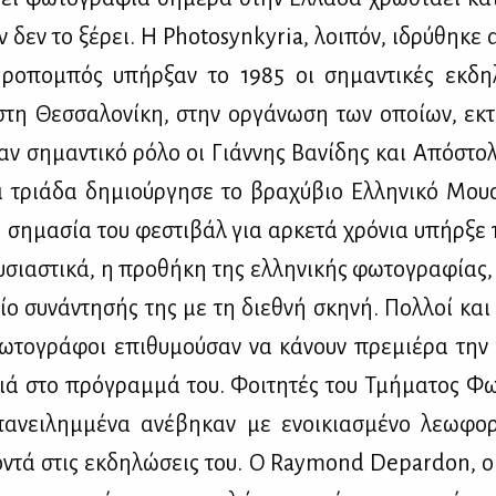
ν δεν το ξέ­ρει. Η Photosynkyria, λοι­πόν, ιδρύ­θη­κε
ρο­πο­μπός υπήρ­ξαν το 1985 οι ση­μα­ντι­κές εκ­δη­
στη Θεσ­σα­λο­νί­κη, στην ορ­γά­νω­ση των οποί­ων, ε
ξαν ση­μα­ντι­κό ρό­λο οι Γιάν­νης Βα­νί­δης και Από­στο
 τριά­δα δη­μιούρ­γη­σε το βρα­χύ­βιο Ελ­λη­νι­κό Μου
Η ση­μα­σία του φε­στι­βάλ για αρ­κε­τά χρό­νια υπήρ­ξε 
­σια­στι­κά, η προ­θή­κη της ελ­λη­νι­κής φω­το­γρα­φί­ας
ίο συ­νά­ντη­σής της με τη διε­θνή σκη­νή. Πολ­λοί και σ
ω­το­γρά­φοι επι­θυ­μού­σαν να κά­νουν πρε­μιέ­ρα την 
ιά στο πρό­γραμ­μά του. Φοι­τη­τές του Τμή­μα­τος Φω­
­νει­λημ­μέ­να ανέ­βη­καν με ενοι­κια­σμέ­νο λε­ω­φο
­ντά στις εκ­δη­λώ­σεις του. Ο Raymond Depardon, ο