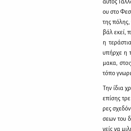
αυ­τός Γάλ­λ
ου στο Φε­σ
της πό­λης,
βάλ εκεί, π
η τε­ρά­στι
υπήρ­χε η π
μα­κα, στοι
τό­πο γνω­ρι
Την ίδια χρ
επί­σης τρει
ρες σχε­δόν 
σε­ων του δ
νείς να μι­λ