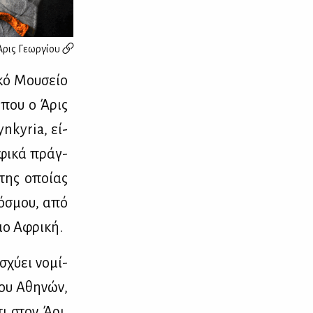
Άρις Γεωργίου
ι­κό Μου­σείο
ε που ο Άρις
synkyria, εί­
­φι­κά πράγ­
 της οποί­ας
κό­σμου, από
ιο Αφρι­κή.
χύ­ει νο­μί­
ρου Αθη­νών,
τι στον Άρι,