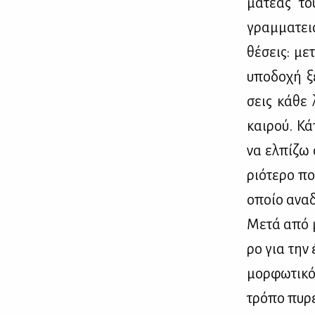
μα­τέ­ας το
γραμ­μα­τει
θέ­σεις: με­
υπο­δο­χή ξ
σεις κά­θε 
και­ρού. Κά
να ελ­πί­ζω
ριό­τε­ρο π
οποίο ανα­δυ
Με­τά από μ
ρο για την έ
μορ­φω­τι­κ
τρό­πο πυ­ρε