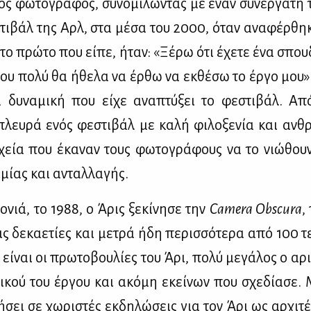
ος φω­το­γρά­φος, συ­νο­μι­λώ­ντας με έναν συ­νερ­γά­τη
τι­βάλ της Αρλ, στα μέ­σα του 2000, όταν ανα­φέρ­θη­
 το πρώ­το που εί­πε, ήταν: «Ξέ­ρω ότι έχε­τε ένα σπου­
ου πο­λύ θα ήθε­λα να έρ­θω να εκ­θέ­σω το έρ­γο μου»
α δυ­να­μι­κή που εί­χε ανα­πτύ­ξει το φε­στι­βάλ. Α
λευ­ρά ενός φε­στι­βάλ με κα­λή φι­λο­ξε­νία και αν­θρ
­χεία που έκα­ναν τους φω­το­γρά­φους να το νιώ­θου
­μί­ας και ανταλ­λα­γής.
ο­νιά, το 1988, ο Άρις ξε­κί­νη­σε την
Camera Obscura
,
ς δε­κα­ε­τί­ες και με­τρά ήδη πε­ρισ­σό­τε­ρα από 100 
εί­ναι οι πρω­το­βου­λί­ες του Άρι, πο­λύ με­γά­λος ο αρ
ι­κού του έρ­γου και ακό­μη εκεί­νων που σχε­δί­α­σε.
ή­σει σε χω­ρι­στές εκ­δη­λώ­σεις για τον Άρι ως αρ­χι­τ