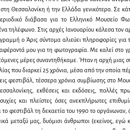
 στη Θεσ­σα­λο­νί­κη ή την Ελ­λά­δα γε­νι­κό­τε­ρα. Σε κ
ε­ριο­δι­κό διά­βα­σα για το Ελ­λη­νι­κό Μου­σείο Φω­τ
να τη­λέ­φω­νο. Στις αρ­χές Ια­νουα­ρί­ου κά­λε­σα τον α
γραμ­μή ο Άρις σύ­ντο­μα αλιεύ­ει πλη­ρο­φο­ρί­ες για 
ια­φέ­ρο­ντά μου για τη φω­το­γρα­φία. Με κα­λεί στο γ
­με­νες μέ­ρες συ­να­ντη­θή­κα­με. Ήταν η αρ­χή μιας συ
­λί­ας που διαρ­κεί 25 χρό­νια, μέ­σα από την οποία πέ­
σεις φε­στι­βάλ, τέσ­σε­ρα χρό­νια συμ­βί­ω­σης στο Μου
σ­σα­λο­νί­κης, εκ­θέ­σεις και εκ­δό­σεις, πολ­λές πρω­
­συ­χί­ες και πλεί­στες όσες ανεκ­πλή­ρω­τες επι­θυ­μ
ι το φε­στι­βάλ τη δε­κα­ε­τία του 1990 το ορ­γά­νω­ναν,
τι­κά με­τα­ξύ μας, δυό­μι­σι άν­θρω­ποι (εκεί­νος, εγώ