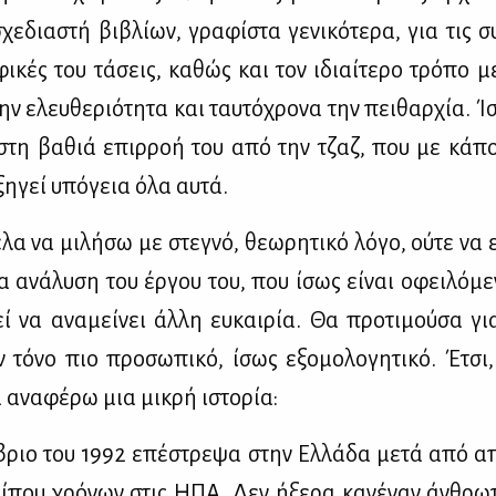
χε­δια­στή βι­βλί­ων, γρα­φί­στα γε­νι­κό­τε­ρα, για τις σ
φι­κές του τά­σεις, κα­θώς και τον ιδιαί­τε­ρο τρό­πο 
την ελευ­θε­ριό­τη­τα και ταυ­τό­χρο­να την πει­θαρ­χία. 
 στη βα­θιά επιρ­ροή του από την τζαζ, που με κά­π
ξη­γεί υπό­γεια όλα αυ­τά.
α να μι­λή­σω με στε­γνό, θε­ω­ρη­τι­κό λό­γο, ού­τε να 
 ανά­λυ­ση του έρ­γου του, που ίσως εί­ναι οφει­λό­με
εί να ανα­μεί­νει άλ­λη ευ­και­ρία. Θα προ­τι­μού­σα γι
 τό­νο πιο προ­σω­πι­κό, ίσως εξο­μο­λο­γη­τι­κό. Έτσι,
α ανα­φέ­ρω μια μι­κρή ιστο­ρία:
βριο του 1992 επέ­στρε­ψα στην Ελ­λά­δα με­τά από α
ί­που χρό­νων στις ΗΠΑ. Δεν ήξε­ρα κα­νέ­ναν άν­θρ