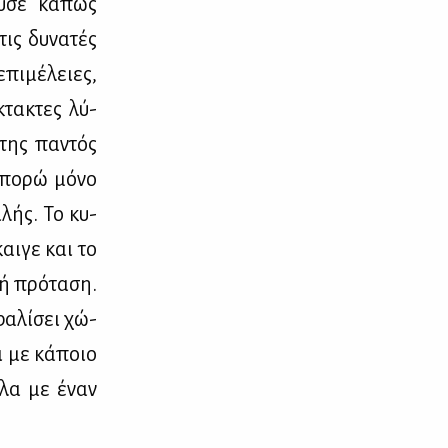
ού­σε κά­πως
ις δυ­να­τές
επι­μέ­λειες,
κτα­κτες λύ­
­της πα­ντός
μπο­ρώ μό­νο
­λής. Το κυ­
αι­γε και το
κή πρό­τα­ση.
α­λί­σει χώ­
ει με κά­ποιο
 όλα με έναν