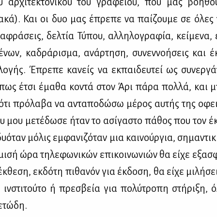
υ αρ­χι­τε­κτο­νι­κού του γρα­φεί­ου, που μας βοη­θ
α­κά). Και οι δυο μας έπρε­πε να παί­ζου­με σε όλες τ
τα­φρά­σεις, δελ­τία Τύ­που, αλ­λη­λο­γρα­φία, κεί­με­να, 
έ­νων, κα­δρά­ρι­σμα, ανάρ­τη­ση, συ­νεν­νο­ή­σεις και έ
λο­γής. Έπρε­πε κα­νείς να εκ­παι­δευ­τεί ως συ­νερ­γά
­πως έτσι έμα­θα κο­ντά στον Άρι πά­ρα πολ­λά, και 
 ότι πρό­λα­βα να αντα­πο­δώ­σω μέ­ρος αυ­τής της οφει
ου μου με­τέ­δω­σε ήταν το ασί­γα­στο πά­θος που τον έκ
ό­ταν μό­λις εμ­φα­νι­ζό­ταν μια και­νούρ­για, ση­μα­ντι­
ι­σή ώρα τη­λε­φω­νι­κών επι­κοι­νω­νιών θα εί­χε εξα­σφ
κ­θε­ση, εκ­δό­τη πι­θα­νόν για έκ­δο­ση, θα εί­χε μι­λή­σ
ό ιν­στι­τού­το ή πρε­σβεία για πο­λύ­τρο­πη στή­ρι­ξη,
­τώ­δη.