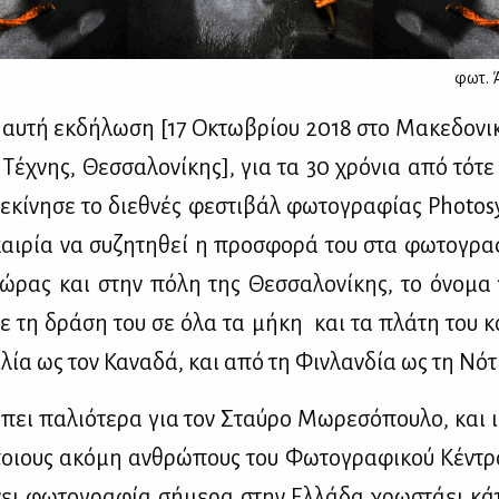
φωτ.
ή αυ­τή εκ­δή­λω­ση [17 Οκτω­βρί­ου 2018 στο Μα­κε­δο­ν
 Τέ­χνης, Θεσ­σα­λο­νί­κης], για τα 30 χρό­νια από τό­τ
ξε­κί­νη­σε το διε­θνές φε­στι­βάλ φω­το­γρα­φί­ας Photo
και­ρία να συ­ζη­τη­θεί η προ­σφο­ρά του στα φω­το­γρα
ώ­ρας και στην πό­λη της Θεσ­σα­λο­νί­κης, το όνο­μα
 με τη δρά­ση του σε όλα τα μή­κη και τα πλά­τη του 
­λία ως τον Κα­να­δά, και από τη Φιν­λαν­δία ως τη Νό­τ
ι πα­λιό­τε­ρα για τον Σταύ­ρο Μω­ρε­σό­που­λο, και ισ
οιους ακό­μη αν­θρώ­πους του Φω­το­γρα­φι­κού Κέ­ντ
ει φω­το­γρα­φία σή­με­ρα στην Ελ­λά­δα χρω­στά­ει κά­