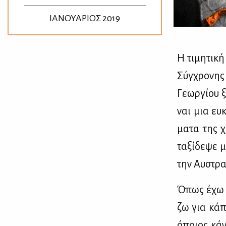
ΙΑΝΟΥΑΡΙΟΣ 2019
Η τι­μη­τι­κ
Σύγ­χρο­νης
Γε­ωρ­γί­ου 
ναι μια ευ­
μα­τα της χ
τα­ξί­δε­ψε
την Αυ­στρα
Όπως έχω πε
ζω για κά­π
όποιος κά­ν