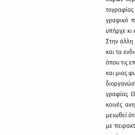
το­γρα­φί­ας
γρα­φι­κό π
υπήρ­χε κι έ
Στην άλ­λη 
και τα εν­δ
όπου τις επό
και μιας φι
διορ­γα­νώ­
γρα­φί­ας Θε
κοι­νές ανη
μειω­θεί ότ
με πει­ρα­κ