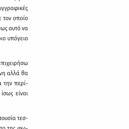
υγ­γρα­φι­κές
με τον οποίο
Ίσως αυ­τό να
οιο υπό­γειο
επι­χει­ρή­σω
­νη αλ­λά θα
α την πε­ρί­
 ίσως εί­ναι
που­σία τεσ­
ω­πο της φω­