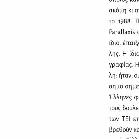
ακό­μη κι α
το 1988. Π
Parallaxis 
ίδιο, έπαι­
λης. Η ίδια
γρα­φί­ας. 
λη: ήταν, ου
ση­μο ση­με
Έλ­λη­νες φ
τους δου­λε
των ΤΕΙ επα
βρε­θούν κο