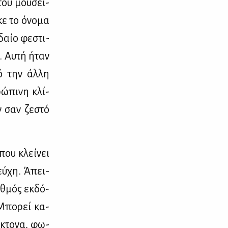
 του μου­σεί­
κε το όνο­μα
δαίο φε­στι­
. Αυ­τή ήταν
πό την άλ­λη
ώ­πι­νη κλί­
ν σαν ζε­στό
 που κλεί­νει
τεύ­χη. Άπει­
ιθ­μός εκ­δό­
 Μπο­ρεί κα­
έ­κτο­να, φω­