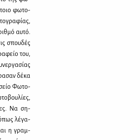
ά­ποιο φω­το­
ο­γρα­φί­ας,
ριθ­μό αυ­τό.
τις σπου­δές
ρα­φείο του,
­νερ­γα­σί­ας
ρα­σαν δέ­κα
­σείο Φω­το­
το­βου­λί­ες,
ί­ες. Να ση­
 όπως λέ­γα­
 και η γραμ­