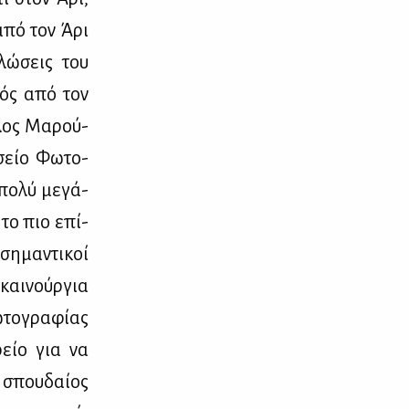
 από τον Άρι
λώ­σεις του
κτός από τον
­λος Μα­ρού­
­σείο Φω­το­
πο­λύ με­γά­
, το πιο επί­
η­μα­ντι­κοί
και­νούρ­για
το­γρα­φί­ας
­ρείο για να
 σπου­δαί­ος