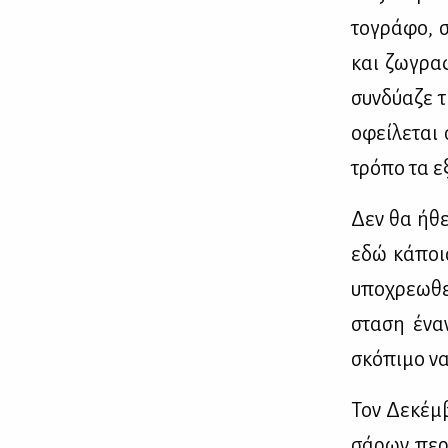
το­γρά­φο, σ
και ζω­γρα­
συν­δύ­α­ζε 
οφεί­λε­ται
τρό­πο τα ε
Δεν θα ήθε­λ
εδώ κά­ποια
υπο­χρε­ω­θ
στα­ση έναν
σκό­πι­μο ν
Τον Δε­κέμ­
σά­ρων πε­ρ