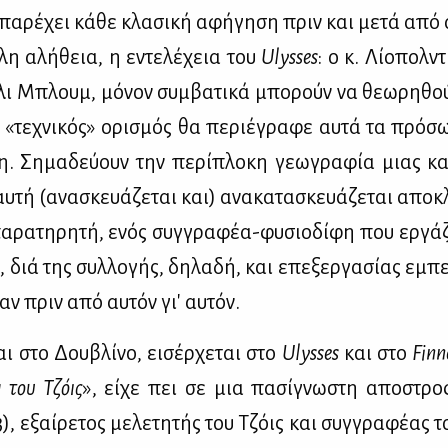
πα­ρέ­χει κά­θε κλα­σι­κή αφή­γη­ση πριν και με­τά από α
ά­λη αλή­θεια, η εντε­λέ­χεια του
Ulysses
: ο κ. Λί­ο­πολ
λι Μπλουμ, μό­νον συμ­βα­τι­κά μπο­ρούν να θε­ω­ρη­θού
 «τε­χνι­κός» ορι­σμός θα πε­ριέ­γρα­φε αυ­τά τα πρό­
 Ση­μα­δεύ­ουν την πε­ρί­πλο­κη γε­ω­γρα­φία μιας κα­
­τή (ανα­σκευά­ζε­ται και) ανα­κα­τα­σκευά­ζε­ται απο­κλ
α­ρα­τη­ρη­τή, ενός συγ­γρα­φέα-φυ­σιο­δί­φη που ερ­γά­
, διά της συλ­λο­γής, δη­λα­δή, και επε­ξερ­γα­σί­ας εμπε
ξαν πριν από αυ­τόν γι' αυ­τόν.
ι στο Δου­βλί­νο, ει­σέρ­χε­ται στο
Ulysses
και στο
Finn
α του Τζόις
», εί­χε πει σε μια πα­σί­γνω­στη απο­στ
, εξαί­ρε­τος με­λε­τη­τής του Τζόις και συγ­γρα­φέ­ας τ