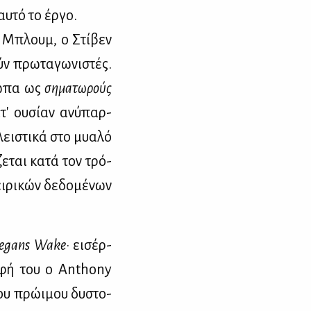
υ­τό το έρ­γο.
ντ Μπλουμ, ο Στί­βεν
ν πρω­τα­γω­νι­στές.
σω­πα ως
ση­μα­τω­ρούς
τ' ου­σί­αν ανύ­παρ­
ει­στι­κά στο μυα­λό
ζε­ται κα­τά τον τρό­
ι­ρι­κών δε­δο­μέ­νων
egans
Wake
· ει­σέρ­
ρο­φή του ο Anthony
ου πρώ­ι­μου δυ­στο­