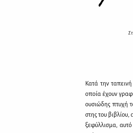
Στ
Κα­τά την τα­πει­ν
οποία έχουν γρα­φεί
ου­σιώ­δης πτυ­χή τ
στης του βι­βλί­ου,
ξε­φύλ­λι­σμα, αυ­τ