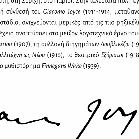
στη, στη Ζυ­ρί­χη, στο Πα­ρί­σι. Στην τε­λευ­ταία πό­λη
ι­κή σύν­θε­σή του
Giacomo
Joyce
(1911-1914, με­τα­θα­ν
ά­διο, ανι­χνεύ­ο­νται με­ρι­κές από τις πιο ρη­ξι­κέ­λ
­χεια ανα­πτύσ­σει στο μεί­ζον λο­γο­τε­χνι­κό έρ­γο του:
­τί­ου
(1907), τη συλ­λο­γή δι­η­γη­μά­των
Δου­βλι­νέ­ζοι
(19
λ­λι­τέ­χνη ως Νέ­ου
(1916), το θε­α­τρι­κό
Εξό­ρι­στοι
(1918)
ο μυ­θι­στό­ρη­μα
Finnegans
Wake
(1939).