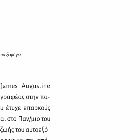
ου ξε­φύ­γει.
James Augustine
γ­γρα­φέ­ας στην πα­
ου έτυ­χε επαρ­κούς
 και στο Παν/μιο του
ζω­ής του αυ­το­ε­ξό­