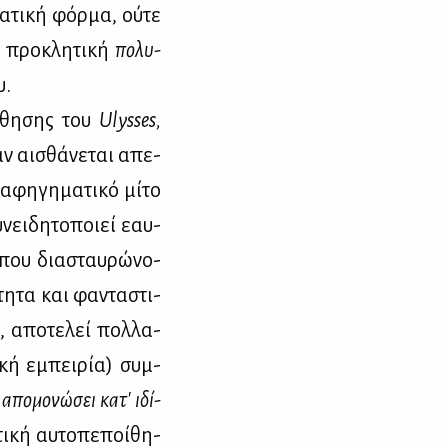
α­τι­κή φόρ­μα, ού­τε
η προ­κλη­τι­κή
πο­λυ­
υ.
­σθη­σης του
Ulysses,
αν αι­σθά­νε­ται απε­
φη­γη­μα­τι­κό μί­το
­νει­δη­το­ποιεί εαυ­
όπου δια­σταυ­ρώ­νο­
­τη­τα και φα­ντα­στι­
ς, απο­τε­λεί πολ­λα­
­κή εμπει­ρία) συμ­
 απο­μο­νώ­σει
κα­τ' ιδί­
­κή αυ­το­πε­ποί­θη­