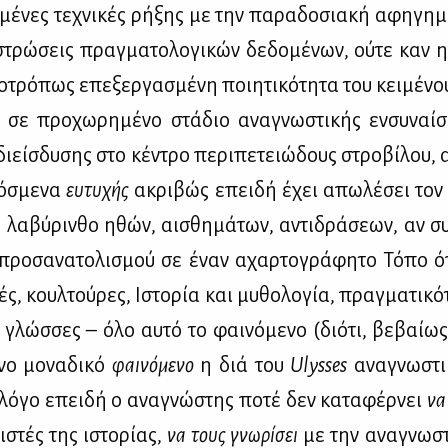
μέ­νες τε­χνι­κές ρή­ξης με την πα­ρα­δο­σια­κή αφη­γη­μ
στρώ­σεις πραγ­μα­το­λο­γι­κών δε­δο­μέ­νων, ού­τε καν 
ο­τρό­πως επε­ξερ­γα­σμέ­νη ποι­η­τι­κό­τη­τα του κει­μέ­νο
 σε προ­χω­ρη­μέ­νο στά­διο ανα­γνω­στι­κής εν­συ­ναί
διείσ­δυ­σης στο κέ­ντρο πε­ρι­πε­τειώ­δους στρο­βί­λου, 
ό­σμε­να
ευ­τυ­χής
ακρι­βώς επει­δή έχει απω­λέ­σει τον α
λα­βύ­ριν­θο ηθών, αι­σθη­μά­των, αντι­δρά­σε­ων, αν συ
 προ­σα­να­το­λι­σμού σε έναν αχαρ­το­γρά­φη­το Τό­πο 
­κές, κουλ­τού­ρες, Ιστο­ρία και μυ­θο­λο­γία, πραγ­μα­τι­κό
ι γλώσ­σες – όλο αυ­τό το φαι­νό­με­νο (διό­τι, βε­βαί­ω
νο μο­να­δι­κό
φαι­νό­με­νο
η διά του
Ulysses
ανα­γνω­στι
ο λό­γο επει­δή ο ανα­γνώ­στης πο­τέ δεν κα­τα­φέρ­νει
να
­στές της ιστο­ρί­ας,
να τους γνω­ρί­σει
με την ανα­γνω­στι