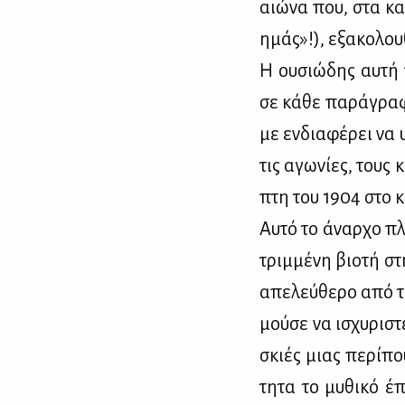
αιώ­να που, στα κα­θ
ημάς»!), εξα­κο­λου­
Η ου­σιώ­δης αυ­τή
σε κά­θε πα­ρά­γρα­φ
με εν­δια­φέ­ρει να 
τις αγω­νί­ες, τους 
πτη του 1904 στο κα
Αυ­τό το άναρ­χο πλ
τριμ­μέ­νη βιο­τή σ
απε­λεύ­θε­ρο από τ
μού­σε να ισχυ­ρι­στ
σκιές μιας πε­ρί­που
τη­τα το μυ­θι­κό 