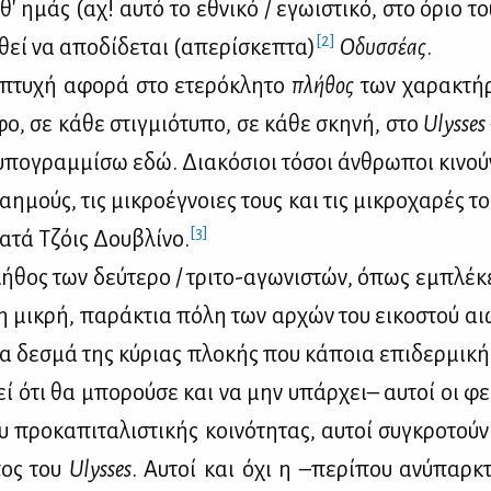
' ημάς (αχ! αυ­τό το εθνι­κό / εγω­ι­στι­κό, στο όριο του 
[2]
θεί να απο­δί­δε­ται (απε­ρί­σκε­πτα)
Οδυσ­σέ­ας
.
 πτυ­χή αφο­ρά στο ετε­ρό­κλη­το
πλή­θος
των χα­ρα­κτή­
ο, σε κά­θε στιγ­μιό­τυ­πο, σε κά­θε σκη­νή, στο
Ulysses
υπο­γραμ­μί­σω εδώ. Δια­κό­σιοι τό­σοι άν­θρω­ποι κι­νο
καη­μούς, τις μι­κρο­έ­γνοιες τους και τις μι­κρο­χα­ρές 
[3]
­τά Τζόις Δου­βλί­νο.
ή­θος των δεύ­τε­ρο / τρι­το-αγω­νι­στών, όπως εμπλέ­κε­
τη μι­κρή, πα­ρά­κτια πό­λη των αρ­χών του ει­κο­στού αι
α δε­σμά της κύ­ριας πλο­κής που κά­ποια επι­δερ­μι­κ
εί ότι θα μπο­ρού­σε και να μην υπάρ­χει– αυ­τοί οι φευ
 προ­κα­πι­τα­λι­στι­κής κοι­νό­τη­τας, αυ­τοί συ­γκρο­τού
έπος του
Ulysses
. Αυ­τοί και όχι η –πε­ρί­που ανύ­παρ­κ