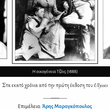
Η οικογένεια Τζόις (1888)
Στα εκα­τό χρό­νια από την πρώ­τη έκ­δο­ση του
Ulysses
——
——
——
Επι­μέ­λεια:
Άρης Μα­ρα­γκό­που­λος