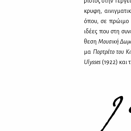
ρι­στος στην Τερ­γέ­
κρυ­φη, αι­νιγ­μα­τ
όπου, σε πρώ­ι­μο στ
ιδέ­ες που στη συ­νέ
θε­ση
Μου­σι­κή Δω­μα
μα
Πορ­τρέ­το του Κα
Ulysses
(1922) και τ