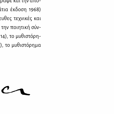
 έγρα­ψε και την από­
ά­τια έκ­δο­ση 1968)
ευ­θες τε­χνι­κές και
 την ποι­η­τι­κή σύν­
14), το μυ­θι­στό­ρη­
, το μυ­θι­στό­ρη­μα