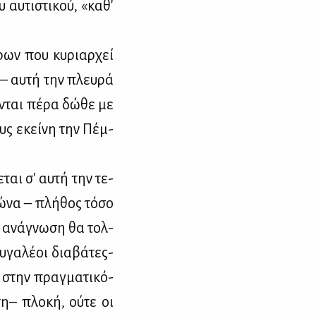
αυ­τι­στι­κού, «κα­θ'
ρων που κυ­ριαρ­χεί
– αυ­τή την πλευ­ρά
ύ­νται πέ­ρα δώ­θε με
τους εκεί­νη την Πέμ­
ται σ' αυ­τή την τε­
ώ­να – πλή­θος τό­σο
ή ανά­γνω­ση θα τολ­
­γα­λέ­οι δια­βά­τες-
ν στην πραγ­μα­τι­κό­
τη– πλο­κή, ού­τε οι