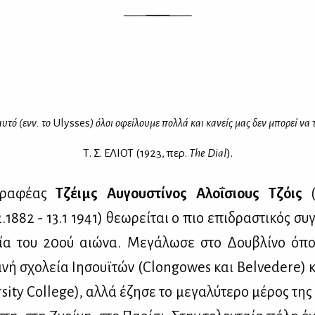
——
——
——
αυ­τό (ενν. το
Ulysses
) όλοι οφεί­λου­με πολ­λά και κα­νείς μας δεν μπο­ρεί να τ
Τ. Σ. ΕΛIOT (1923, περ.
The Dial
).
γρα­φέ­ας
Τζέιμς
Αυ­γου­στί­νος
Αλο­ΐ­σιους
Τζόις
(
.1882 - 13.1 1941) θε­ω­ρεί­ται ο πιο επι­δρα­στι­κός συ
χνία του 20ού αιώ­να. Με­γά­λω­σε στο Δου­βλί­νο όπ
α­νή σχο­λεία Ιη­σου­ϊ­τών (Clongowes και Belvedere)
ity College), αλ­λά έζη­σε το με­γα­λύ­τε­ρο μέ­ρος της 