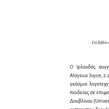
Στο βι­βλίο 
Ο Ιρ­λαν­δός συγ­
Aloysius Joyce, 2.2
γκό­σμια λο­γο­τε­
παι­δεί­ας σε επι­φ
Δου­βλί­νου (Univers