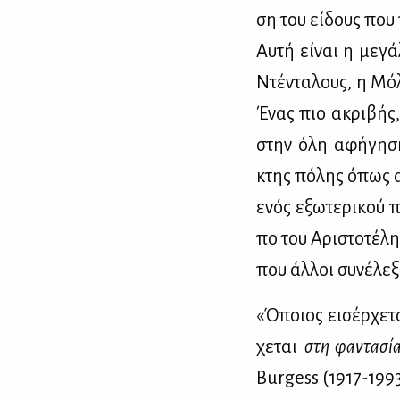
ση του εί­δους που 
Αυ­τή εί­ναι η με­γ
Ντέ­ντα­λους, η Μό­
Ένας πιο ακρι­βής,
στην όλη αφή­γη­ση.
κτης πό­λης όπως αυ
ενός εξω­τε­ρι­κού π
πο του Αρι­στο­τέ­λη
που άλ­λοι συ­νέ­λε­
«Όποιος ει­σέρ­χε­τα
χε­ται
στη φα­ντα­σί
Burgess (1917-1993)