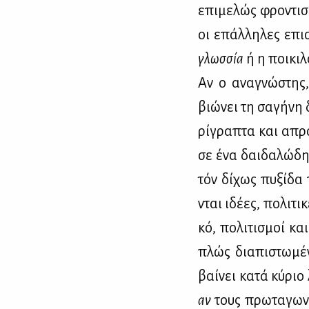
επι­με­λώς φρο­ντι­σ
οι επάλ­λη­λες επι­
γλωσ­σία
ή η ποι­κι­λ
Αν ο ανα­γνώ­στης,
βιώ­νει τη σα­γή­νη 
ρί­γρα­πτα και απρ
σε ένα δαι­δα­λώ­δη 
τόν δί­χως πυ­ξί­δα
νται ιδέ­ες, πο­λι­τι
κό, πο­λι­τι­σμοί κα
πλώς δια­πι­στω­μέ­
βαί­νει κα­τά κύ­ρι
αν
τους πρω­τα­γω­νι