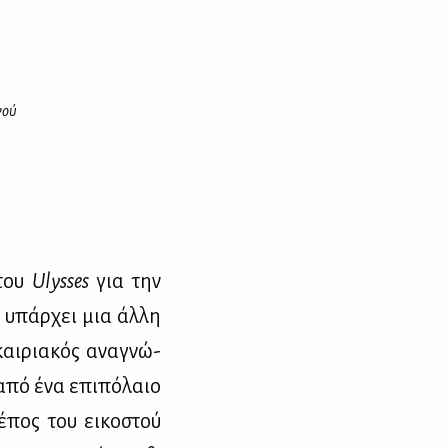
γού
του
Ulysses
για την
, υπάρ­χει μια άλ­λη
και­ρια­κός ανα­γνώ­
 από ένα επι­πό­λαιο
 έπος του ει­κο­στού