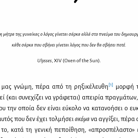
η μή­τρα της γυ­ναί­κας ο λό­γος γί­νε­ται σάρ­κα αλ­λά στο πνεύ­μα του δη­μιουρ­
κά­θε σάρ­κα που σβή­νει γί­νε­ται λό­γος που δεν θα σβή­σει πο­τέ.
Ulysses
, XIV (Oxen of the Sun).
[1]
ή μας γνώ­μη, πέ­ρα από τη ρη­ξι­κέ­λευ­θη
μορ­φή 
 (και συ­νε­χί­ζει να γρά­φε­ται) απει­ρία πραγ­μά­των
ου την οποία δεν εί­ναι εύ­κο­λο να κα­τα­νο­ή­σει ο ευ­
 αυ­τός που δεν έχει τολ­μή­σει
ακό­μα
να αγ­γί­ξει, πέ­ρα
ό το, κα­τά τη γε­νι­κή πε­ποί­θη­ση, «απρο­σπέ­λα­στο»