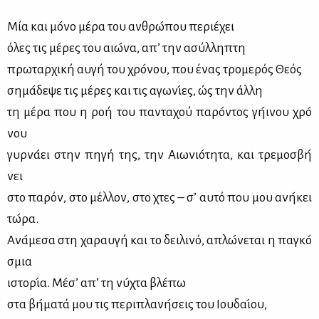
Μία και μο­́νο με­́ρα του αν­θρω­́που πε­ριε­́χει
όλες τις με­́ρες του αιω­́να, απ’ την ασύ­λλ­ηπτη
πρω­ταρ­χι­κή αυ­γή του χρο­́νου, που ένας τρο­με­ρός Θε­ός
ση­μα­́δ­εψε τις με­́ρες και τις αγω­νι­́ες, ώς την ά­λλη
τη με­́ρα που η ρο­ή του πα­ντα­χού πα­ρο­́ντος γη­́­ινου χρο­́
νου
γυρ­να­́ει στην πη­γή της, την Αιω­νιο­́τ­ητα, και τρε­μο­σβη­́
νει
στο πα­ρόν, στο μέ­λλον, στο χτες – σ’ αυ­τό που μου ανη­́κει
τω­́ρα.
Ανα­́μ­εσα στη χα­ραυ­γή και το δει­λι­νό, απλω­́ν­εται η πα­γκο­́
σμια
ιστο­ρι­́α. Με­́σ’ απ’ τη νυ­́χτα βλε­́πω
στα βη­́μ­ατ­ά μου τις πε­ρι­πλα­νη­́σεις του Ιου­δαι­́ου,