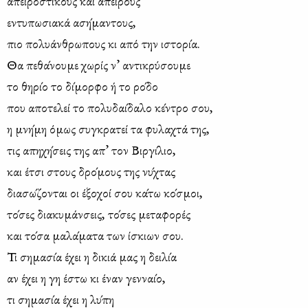
απει­ρο­στι­κούς και άπε­ιρους
εντυ­πω­σια­κά αση­́μ­αντους,
πιο πο­λυά­νθρ­ωπους κι από την ιστο­ρι­́α.
Θα πε­θα­́νο­υμε χω­ρίς ν’ αντι­κρύ­σου­με
το θη­ρι­́ο το δι­́μο­ρφο ή το ρο­́δο
που απο­τε­λεί το πο­λυ­δαι­́δ­αλο κε­́ντρο σου,
η μνη­́μη όμως συ­γκρα­τεί τα φυ­λα­χτά της,
τις απη­χη­́σεις της απ’ τον Βιρ­γι­́λιο,
και έτσι στους δρο­́μους της νυ­́χτας
δια­σω­́ζ­ονται οι έξ­οχο­ί σου κα­́τω κο­́σμοι,
το­́σες δια­κυ­μά­νσεις, το­́σες με­τα­φο­ρές
και το­́σα μα­λα­́μ­ατα των ίσκιων σου.
Τι ση­μα­σι­́α έχει η δι­κιά μας η δει­λι­́α
αν έχει η γη έστω κι έναν γεν­ναι­́ο,
τι ση­μα­σι­́α έχει η λυ­́πη