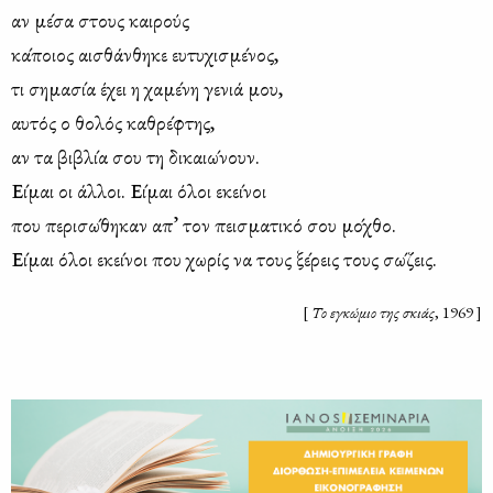
αν με­́σα στους και­ρούς
κα­́ποιος αι­σθά­νθ­ηκε ευ­τυ­χι­σμε­́νος,
τι ση­μα­σι­́α έχει η χα­με­́νη γε­νιά μου,
αυ­τός ο θο­λός κα­θρε­́φτης,
αν τα βι­βλι­́α σου τη δι­καιω­́νουν.
Ει­́μαι οι ά­λλοι. Ει­́μαι όλοι εκει­́νοι
που πε­ρι­σω­́θ­ηκαν απ’ τον πει­σμα­τι­κό σου μο­́χθο.
Ει­́μαι όλοι εκει­́νοι που χω­ρίς να τους ξε­́ρεις τους σω­́ζεις.
[
Το εγκώ­μιο της σκιάς
, 1969 ]