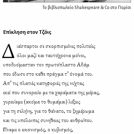
Το βιβλιοπωλείο Shakespeare & Co στο Παρίσι
Επι­́κλ­ηση στον Τζόις
Δ
ια­́σπα­ρτοι σε σκορ­πι­σμε­́νες πο­λι­τει­́ες
όλοι μα­ζί και ταυ­το­́χρ­ονα μο­́νοι,
υπο­δυο­́μ­ασταν τον πρω­το­́πλ­αστο Αδάμ
που έδ­ωσε στο κα­́θε πρά­γμα τ’ όν­ομ­ά του.
Απ’ τις πλα­τιές κα­τη­φο­ριές της νυ­́χτας
εκεί που συ­νο­ρευ­́ει με τα χα­ρα­́μ­ατα της με­́ρας,
γυ­ρευ­́­αμε (ακο­́μα το θυ­μα­́μαι) λε­́ξεις
για τη σε­λη­́νη, για το θα­́ν­ατο, το ξη­με­́ρ­ωμα
και τις υπο­́λο­ιπες συ­νη­́θειες του αν­θρω­́που.
Γι­́ν­αμε ο ει­κο­νι­σμός, ο κυ­βι­σμός,