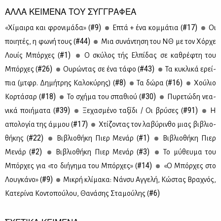
ΑΛΛΑ ΚΕΙΜΕΝΑ ΤΟΥ ΣΥΓΓΡΑΦΕΑ
#9)
#17)
«Χί­μαι­ρα και φρο­νι­μά­δα» (
Επτά + ένα κομ­μά­τια (
Oι
#44)
ποι­η­τές, η φω­νή τους (
Μια συ­νά­ντη­ση του ΝΘ με τον Χόρ­χε
#1)
Λουίς Μπόρ­χες (
Ο σκύ­λος τής Ελ­πί­δας σε κα­θρέ­φτη του
#26)
#43)
Μπόρ­χες (
Ου­ρώ­ντας σε ένα τά­φο (
Τα κυ­κλι­κά ερεί­
#8)
#16)
πια (μτ­φρ. Δη­μή­τρης Κα­λο­κύ­ρης) (
Τα δώ­ρα (
Xoύ­λιο
#18)
#30)
Κορ­τά­σαρ (
Το σχή­μα του σπα­θιού (
Πυ­ρε­τώ­δη νε­α­
#39)
#91)
νι­κά ποι­ή­μα­τα (
Ξε­χα­σμέ­νο τα­ξί­δι / Οι βρύ­σες (
Η
#17)
απο­λο­γία της άμ­μου (
Χτί­ζο­ντας τον λα­βύ­ριν­θο μιας βι­βλιο­
#22)
#1)
θή­κης (
Βι­βλιο­θή­κη Πιερ Με­νάρ (
Βι­βλιο­θή­κη Πιερ
#2)
#3)
Με­νάρ (
Βι­βλιο­θή­κη Πιερ Με­νάρ (
Το μύ­θευ­μα του
#14)
Μπόρ­χες για «το δι­ή­γη­μα του Μπόρ­χες» (
«Ο Μπόρ­χες στο
#9)
Λου­γκά­νο» (
Μι­κρή κλί­μα­κα: Νάν­συ Αγ­γε­λή, Κώ­στας Βρα­χνός,
#6)
Κα­τε­ρί­να Κο­ντο­πού­λου, Θα­νά­σης Στα­μού­λης (