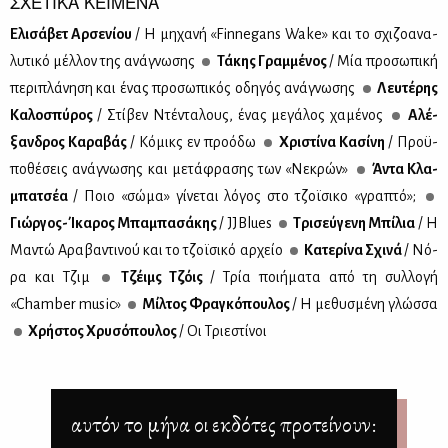
ΣΧΕΤΙΚΑ ΚΕΙΜΕΝΑ
Ελι­σά­βετ Αρ­σε­νί­ου
/ Η μη­χα­νή «Finnegans Wake» και το σχι­ζο­α­να­
λυ­τι­κό μέλ­λον της ανά­γνω­σης
Τά­κης Γραμ­μέ­νος
/ Μία προ­σω­πι­κή
πε­ρι­πλά­νη­ση και ένας προ­σω­πι­κός οδη­γός ανά­γνω­σης
Λευ­τέ­ρης
Κα­λο­σπύ­ρος
/ Στί­βεν Ντέ­ντα­λους, ένας με­γά­λος χα­μέ­νος
Αλέ­
ξαν­δρος Κα­ρα­βάς
/ Kό­μικς εν προ­ό­δω
Χρι­στί­να Κα­σί­νη
/ Προ­ϋ­
πο­θέ­σεις ανά­γνω­σης και με­τά­φρα­σης των «Νε­κρών»
Άντα Κλα­
μπα­τσέα
/ Ποιο «σώ­μα» γί­νε­ται λό­γος στο τζοϊ­σι­κο «γρα­πτό»;
Γιώρ­γος-Ίκα­ρος Μπα­μπα­σά­κης
/ JJBlues
Τρι­σεύ­γε­νη Μπί­λια
/ Η
Μα­ντώ Αρα­βα­ντι­νού και το τζοϊ­σι­κό αρ­χείο
Κα­τε­ρί­να Σχι­νά
/ Nό­
ρα και Τζιμ
Τζέιμς Τζόις
/ Τρία ποι­ή­μα­τα από τη συλ­λο­γή
«Chamber music»
Μίλ­τος Φρα­γκό­που­λος
/ Η με­θυ­σμέ­νη γλώσ­σα
Χρή­στος Χρυ­σό­που­λος
/ Οι Τριε­στί­νοι
αυτόν το μήνα οι εκδότες προτείνουν: