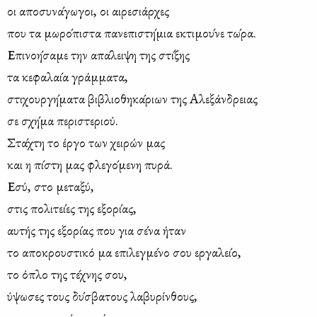
οι απο­συ­να­́γ­ωγοι, οι αι­ρε­σιά­ρχες
που τα μω­ρο­́π­ιστα πα­νε­πι­στη­́μια εκτι­μου­́νε τω­́ρα.
Επι­νο­η­́σ­αμε την απα­́λε­ιψη της στι­́ξης
τα κε­φα­λαι­́α γρά­μμ­ατα,
στι­χουρ­γη­́μ­ατα βι­βλιο­θη­κα­́ριων της Αλε­ξά­νδρειας
σε σχη­́μα πε­ρι­στε­ριού.
Στα­́χτη το έ­ργο των χει­ρών μας
και η πι­́στη μας φλε­γο­́μ­ενη πυ­ρά.
Εσύ, στο με­τα­ξύ,
στις πο­λι­τει­́ες της εξο­ρι­́ας,
αυ­τής της εξο­ρι­́ας που για σε­́να ήταν
το απο­κρου­στι­κό μα επι­λεγ­με­́νο σου ερ­γα­λει­́ο,
το όπλο της τε­́χνης σου,
ύψ­ωσες τους δυ­́σβ­ατους λα­βυ­ρί­νθους,