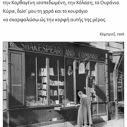
την Καρ­θα­γε­́νη ισο­πε­δω­με­́νη, την Κο­́λ­αση, τα Ου­ρα­́νια.
Κυ­́ριε, δω­́σ’ μου τη χα­ρά και το κου­ρα­́γιο
να σκαρ­φα­λω­́σω ώς την κορ­φή αυ­τής της με­́ρας.
Κέιμπριτζ, 1968