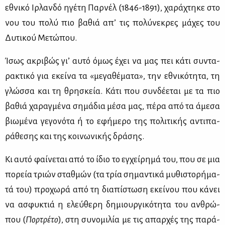
εθνι­κό Ιρ­λαν­δό ηγέ­τη Παρ­νέλ (1846-1891), χα­ρά­χτη­κε στο
νου του πο­λύ πιο βα­θιά απ’ τις πο­λύ­νε­κρες μά­χες του
Δυ­τι­κού Με­τώ­που.
Ίσως ακρι­βώς γι’ αυ­τό όμως έχει να μας πει κά­τι συ­ντα­
ρα­κτι­κό για εκεί­να τα «με­γα­θέ­μα­τα», την εθνι­κό­τη­τα, τη
γλώσ­σα και τη θρη­σκεία. Κά­τι που συν­δέ­ε­ται με τα πιο
βα­θιά χα­ραγ­μέ­να ση­μά­δια μέ­σα μας, πέ­ρα από τα άμε­σα
βιω­μέ­να γε­γο­νό­τα ή το εφή­με­ρο της πο­λι­τι­κής αντι­πα­
ρά­θε­σης και της κοι­νω­νι­κής δρά­σης.
Κι αυ­τό φαί­νε­ται από το ίδιο το εγ­χεί­ρη­μά του, που σε μια
πο­ρεία τριών σταθ­μών (τα τρία ση­μα­ντι­κά μυ­θι­στο­ρή­μα­
τά του) προ­χω­ρά από τη δια­πί­στω­ση εκεί­νου που κά­νει
να ασφυ­κτιά η ελεύ­θε­ρη δη­μιουρ­γι­κό­τη­τα του αν­θρώ­
που (
Πορ­τρέ­το
), στη συ­νο­μι­λία με τις απαρ­χές της πα­ρά­