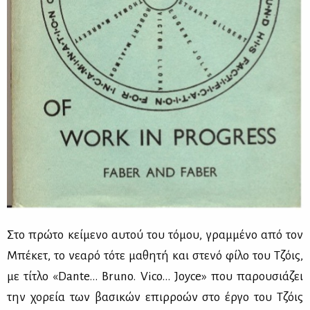
Στο πρώ­το κεί­με­νο αυ­τού του τό­μου, γραμ­μέ­νο από τον
Μπέ­κετ, το νε­α­ρό τό­τε μα­θη­τή και στε­νό φί­λο του Τζόις,
με τί­τλο «Dante… Bruno. Vico… Joyce» που πα­ρου­σιά­ζει
την χο­ρεία των βα­σι­κών επιρ­ρο­ών στο έρ­γο του Τζόις