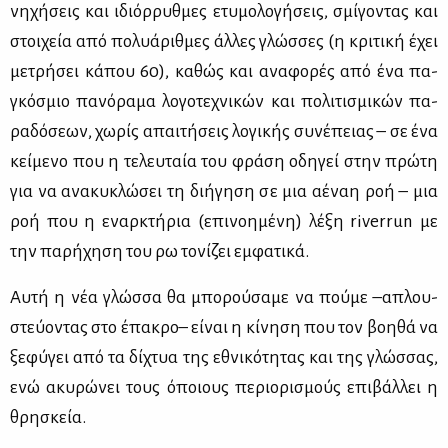
νη­χή­σεις και ιδιόρ­ρυθ­μες ετυ­μο­λο­γή­σεις, σμί­γο­ντας και
στοι­χεία από πο­λυά­ριθ­μες άλ­λες γλώσ­σες (η κρι­τι­κή έχει
με­τρή­σει κά­που 60), κα­θώς και ανα­φο­ρές από ένα πα­
γκό­σμιο πα­νό­ρα­μα λο­γο­τε­χνι­κών και πο­λι­τι­σμι­κών πα­
ρα­δό­σε­ων, χω­ρίς απαι­τή­σεις λο­γι­κής συ­νέ­πειας – σε ένα
κεί­με­νο που η τε­λευ­ταία του φρά­ση οδη­γεί στην πρώ­τη
για να ανα­κυ­κλώ­σει τη δι­ή­γη­ση σε μια αέ­ναη ροή – μια
ροή που η εναρ­κτή­ρια (επι­νοη­μέ­νη) λέ­ξη riverrun με
την πα­ρή­χη­ση του ρω το­νί­ζει εμ­φα­τι­κά.
Αυ­τή η νέα γλώσ­σα θα μπο­ρού­σα­με να πού­με –απλου­
στεύ­ο­ντας στο έπα­κρο– εί­ναι η κί­νη­ση που τον βοη­θά να
ξε­φύ­γει από τα δί­χτυα της εθνι­κό­τη­τας και της γλώσ­σας,
ενώ ακυ­ρώ­νει τους όποιους πε­ριο­ρι­σμούς επι­βάλ­λει η
θρη­σκεία.