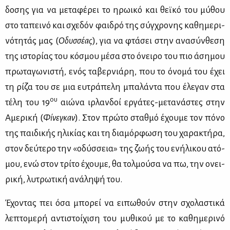
δο­σης για να με­τα­φέ­ρει το ηρω­ι­κό και θεϊ­κό του μύ­θου
στο τα­πει­νό και σχε­δόν φαι­δρό της σύγ­χρο­νης κα­θη­με­ρι­
νό­τη­τάς μας (
Οδυσ­σέ­ας
), για να φτά­σει στην ανα­σύν­θε­ση
της ιστο­ρί­ας του κό­σμου μέ­σα στο όνει­ρο του πιο άση­μου
πρω­τα­γω­νι­στή, ενός τα­βερ­νιά­ρη, που το όνο­μά του έχει
τη ρί­ζα του σε μια ευ­τρά­πε­λη μπα­λά­ντα που έλε­γαν στα
ου
τέ­λη του 19
αιώ­να ιρ­λαν­δοί ερ­γά­τες-με­τα­νά­στες στην
Αμε­ρι­κή (
Φί­νε­γκαν
). Στον πρώ­το σταθ­μό έχου­με τον πό­νο
της παι­δι­κής ηλι­κί­ας και τη δια­μόρ­φω­ση του χα­ρα­κτή­ρα,
στον δεύ­τε­ρο την «οδύσ­σεια» της ζω­ής του ενή­λι­κου ατό­
μου, ενώ στον τρί­το έχου­με, θα τολ­μού­σα να πω, την ονει­
ρι­κή, λυ­τρω­τι­κή ανά­λη­ψή του.
Έχο­ντας πει όσα μπο­ρεί να ει­πω­θούν στην σχο­λα­στι­κά
λε­πτο­με­ρή αντι­στοί­χι­ση του μυ­θι­κού με το κα­θη­με­ρι­νό