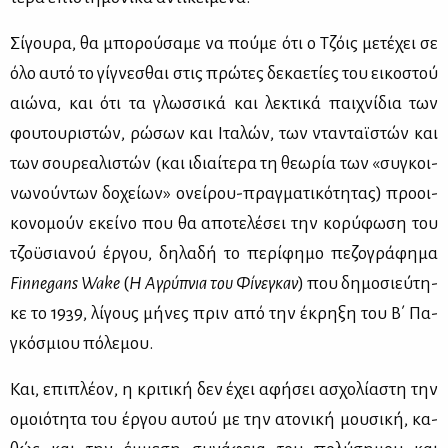
Σί­γου­ρα, θα μπο­ρού­σα­με να πού­με ότι ο Τζόις με­τέ­χει σε
όλο αυ­τό το γί­γνε­σθαι στις πρώ­τες δε­κα­ε­τί­ες του ει­κο­στού
αιώ­να, και ότι τα γλωσ­σι­κά και λε­κτι­κά παι­χνί­δια των
φου­του­ρι­στών, ρώ­σων και Ιτα­λών, των ντα­νταϊ­στών και
των σου­ρε­α­λι­στών (και ιδιαί­τε­ρα τη θε­ω­ρία των «συ­γκοι­
νω­νού­ντων δο­χεί­ων» ονεί­ρου-πραγ­μα­τι­κό­τη­τας) προ­οι­
κο­νο­μούν εκεί­νο που θα απο­τε­λέ­σει την κο­ρύ­φω­ση του
τζο­ϋ­σια­νού έρ­γου, δη­λα­δή το πε­ρί­φη­μο πε­ζο­γρά­φη­μα
Finnegans
Wake
(
Η Αγρύ­πνια του Φί­νε­γκαν
) που δη­μο­σιεύ­τη­
κε το 1939, λί­γους μή­νες πριν από την έκρη­ξη του Β΄ Πα­
γκό­σμιου πό­λε­μου.
Και, επι­πλέ­ον, η κρι­τι­κή δεν έχει αφή­σει ασχο­λί­α­στη την
ομοιό­τη­τα του έρ­γου αυ­τού με την ατο­νι­κή μου­σι­κή, κα­