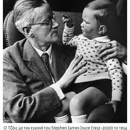
O Tζόις με τον εγγονό του Stephen James Joyce (1932–2020) τo 1934