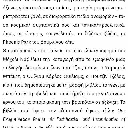
άξο­νες γύ­ρω από τους οποί­ους η ιστο­ρία μπο­ρεί να πε­
ρι­στρέ­φε­ται ξα­νά, σε δια­φο­ρε­τι­κά πε­δία ανα­φο­ρών – τό­
σο κο­σμι­κά/ συ­μπα­ντι­κά όσο και το­πι­κά/προ­σω­πι­κά,
όπως οι τέσ­σε­ρις ευαγ­γε­λι­στές, τα δώ­δε­κα ζώ­δια, το
Phoenix Park του Δου­βλί­νου κλπ.
Θα μπο­ρού­σε να πει κα­νείς ότι το κυ­κλι­κό γρά­φη­μα του
Μό­χο­λι Ναζ έλ­κει την κα­τα­γω­γή από το εξώ­φυλ­λο μιας
συλ­λο­γής δο­κι­μί­ων φί­λων του Τζόις (όπως ο Σα­μιου­ελ
Μπέ­κετ, ο Ουί­λιαμ Κάρ­λος Ουί­λιαμς, ο Γιου­τζίν Τζό­λας,
κ.ά.), που δη­μο­σιεύ­τη­κε με τη μορ­φή βι­βλί­ου το 1929, με
σκο­πό την προ­βο­λή και υπο­στή­ρι­ξη του με­γα­λό­πνο­ου
έρ­γου του, το οποίο ακό­μη τό­τε βρι­σκό­ταν σε εξέ­λι­ξη. Το
βι­βλίο αυ­τό έφε­ρε τον τζοϊ­σια­νού ύφους τί­τλο:
Our
Exagmination Round his Factification and Incamination of
Work-In-Progress
(Η Εξέ­κτα­σή μας πε­ρί της Πραγ­μα­τι­κο­