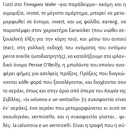
Για­τί στο
Finnegans
Wake
–για πα­ρά­δειγ­μα– ακό­μη και η
αι­μο­μι­ξία, incest, το μέ­γι­στο αμάρ­τη­μα, μπο­ρεί να με­τα­
μορ­φω­θεί σε έντο­μο, insect, και ως ψα­λί­δα, earwig, να
πα­ρα­πέμ­ψει στον χα­ρα­κτή­ρα Earwicker (που νιώ­θει σε­
ξουα­λι­κή έλ­ξη για την κό­ρη του), και μέ­σω του αυ­τιού
(ear), στη γαλ­λι­κή εκ­δο­χή του ονό­μα­τος του εντό­μου
perce oreille (ωτο­δια­τρη­τής), να κα­τα­λή­ξου­με στο ιρ­λαν­
δι­κό όνο­μα Persse O’Reilly, η μπα­λά­ντα του οποί­ου ανα­
φέ­ρει φή­μες για ασελ­γείς πρά­ξεις. Πρά­ξεις που διο­γκώ­
νο­νται κά­θε φο­ρά που ξα­να­λέ­γο­νται, και δια­χέ­ο­νται σαν
το αε­ρά­κι, όπως και στην άρια από όπε­ρα του
Κου­ρέα της
Σε­βίλ­λης
, «
la
calunnia
e
un
venticello
»
[η συ­κο­φα­ντία εί­ναι
έν΄ αε­ρά­κι], ένα αε­ρά­κι που με­τα­μορ­φώ­νε­ται κι αυ­τό σε
σκου­λη­κά­κι, vermicello, και η συ­κο­φα­ντία γί­νε­ται… φι­
δές: la calumnia e un vermicelli. Εί­ναι η τρο­φή που η σύ­