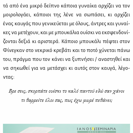
τά από ένα μι­κρό δεί­πνο κά­ποια γυ­ναί­κα αρ­χί­ζει να τον
μοι­ρο­λο­γά­ει, κά­ποιοι της λέ­νε να σω­πά­σει, κι αρ­χί­ζει
ένας καυ­γάς που γε­νι­κεύ­ε­ται με όλους, άντρες και γυ­ναί­
κες να με­τέ­χουν, και με μπου­κά­λια ουί­σκι να εκ­σφεν­δο­νί­
ζο­νται δε­ξιά κι αρι­στε­ρά. Κά­ποιο μπου­κά­λι πέ­φτει στον
Φί­νε­γκαν στο νε­κρι­κό κρε­βά­τι και το πο­τό χύ­νε­ται πά­νω
του, πράγ­μα που τον κά­νει να ξυ­πνή­σει / ανα­στη­θεί και
να ση­κω­θεί για να με­τά­σχει κι αυ­τός στον καυ­γά, λέ­γο­
ντας:
Βρε σεις, σκορ­πά­τε ουί­σκι το κα­λό πα­ντού εδώ σαν χά­νοι
τι θαρ­ρεί­τε όλοι σας, πως έχω μω­ρέ πε­θά­νει;