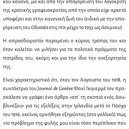
κού κα­νό­να, μα και από την απα­γό­ρευ­ση του λο­γο­κρι­τή
της κρα­τι­κής γρα­φειο­κρα­τί­ας από την οποία εί­χε αρ­κε­τά
υπο­φέ­ρει και στην κα­νο­νι­κή ζωή του (ει­δι­κά με την απα­
γό­ρευ­ση του
Οδυσ­σέα
στις
μέ­χρι το 1933 ως άσε­μνου).
ΗΠΑ
Η απροσ­διο­ρι­στία πα­ρα­μέ­νει ο κύ­ριος τρό­πος του και
όταν κα­λεί­ται να μι­λή­σει για τα πο­λι­τι­κά πράγ­μα­τα της
πα­τρί­δας του, ακό­μη και για την ίδια την ανε­ξαρ­τη­σία
της.
Εί­ναι χα­ρα­κτη­ρι­στι­κό ότι, όταν τον Αύ­γου­στο του 1918, η
συ­ντά­κτρια του
Journal
de
Genè
ve
Φα­νί Γκι­γιερ­μέ τον προ­
σκά­λε­σε να γρά­ψει ένα άρ­θρο «απ’ τη σκο­πιά ενός Δου­
βλι­νέ­ζου» για τις εξε­λί­ξεις στην Ιρ­λαν­δία με­τά το Πά­σχα
του 1916, εκεί­νος αρ­νή­θη­κε εξη­γώ­ντας (στα γαλ­λι­κά) πως
«το πρό­βλη­μα της φυ­λής μου εί­ναι τό­σο πε­ρί­πλο­κο που