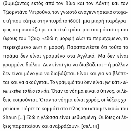
(θυ­μί­ζο­ντας εκτός από τον Βί­κο και τον Δά­ντη και τον
Τζιορ­ντά­νο Μπρού­νο, τον γνω­στό ανα­γεν­νη­σια­κό στο­χα­
στή που κά­η­κε στην πυ­ρά το 1600), μια μι­κρή πα­ρά­γρα­
φος πα­ρου­σιά­ζει με πει­στι­κό τρό­πο μια υπε­ρά­σπι­ση του
ύφους του Τζόις: «εδώ η μορ­φή
εί­ναι
το πε­ριε­χό­με­νο, το
πε­ριε­χό­με­νο
εί­ναι
η μορ­φή. Πα­ρα­πο­νιέ­στε ότι τού­το το
πρά­μα δεν εί­ναι γραμ­μέ­νο στα Αγ­γλι­κά. Μα δεν εί­ναι
γραμ­μέ­νο διό­λου. Δεν εί­ναι για να δια­βά­ζε­ται – ή μάλ­λον
δεν εί­ναι μό­νο για να δια­βά­ζε­ται. Εί­ναι και για να βλέ­πε­
ται και να ακού­γε­ται. Το γρά­ψι­μό του δεν εί­ναι
για
κά­τι·
εί­
ναι εκεί­νο το ίδιο το
κά­τι
. Όταν το νό­η­μα εί­ναι ο ύπνος, οι λέ­
ξεις κοι­μού­νται. Όταν το νό­η­μα εί­ναι χο­ρός, οι λέ­ξεις χο­
ρεύ­ουν. Πάρ­τε το κομ­μά­τι στο τέ­λος του «ποι­με­νι­κού» του
Shaun […] Εδώ η γλώσ­σα εί­ναι με­θυ­σμέ­νη. Οι ίδιες οι λέ­
ξεις πα­ρα­παί­ουν και ανα­βρά­ζουν». [σελ. 14]