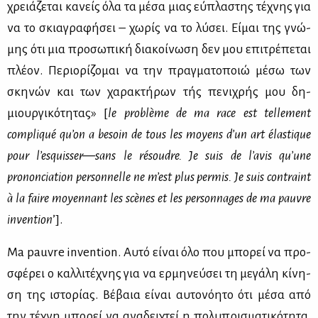
χρειά­ζε­ται κα­νείς όλα τα μέ­σα μιας εύ­πλα­στης τέ­χνης για
να το σκια­γρα­φή­σει – χω­ρίς να το λύ­σει. Εί­μαι της γνώ­
μης ότι μια προ­σω­πι­κή δια­κοί­νω­ση δεν μου επι­τρέ­πε­ται
πλέ­ον. Πε­ριο­ρί­ζο­μαι να την πραγ­μα­το­ποιώ μέ­σω των
σκη­νών και των χα­ρα­κτή­ρων τής πε­νι­χρής μου δη­
μιουρ­γι­κό­τη­τας» [
le
probl
è
me
de
ma
race
est
tellement
compliqu
é
qu
’
on
a
besoin
de
tous
les
moyens
d
’
un
art
é
lastique
pour
l
’
esquisser
—
sans
le
r
é
soudre
.
Je suis de l’avis qu’une
prononciation personnelle ne m’est plus permis. Je suis contraint
à la faire moyennant les scènes et les personnages de ma pauvre
invention
’].
Ma pauvre invention. Αυ­τό εί­ναι όλο που μπο­ρεί να προ­
σφέ­ρει ο καλ­λι­τέ­χνης για να ερ­μη­νεύ­σει τη με­γά­λη κί­νη­
ση της ιστο­ρί­ας. Βέ­βαια εί­ναι αυ­το­νό­η­το ότι μέ­σα από
την τέ­χνη μπο­ρεί να ανα­δει­χτεί η πο­λυ­πρι­σμα­τι­κό­τη­τα,