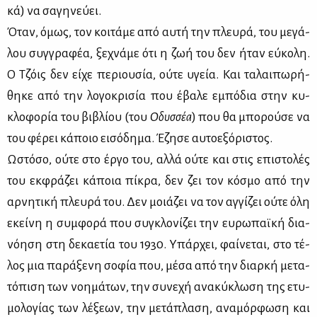
κά) να σα­γη­νεύ­ει.
Όταν, όμως, τον κοι­τά­με από αυ­τή την πλευ­ρά, του με­γά­
λου συγ­γρα­φέα, ξε­χνά­με ότι η ζωή του δεν ήταν εύ­κο­λη.
Ο Τζόις δεν εί­χε πε­ριου­σία, ού­τε υγεία. Και τα­λαι­πω­ρή­
θη­κε από την λο­γο­κρι­σία που έβα­λε εμπό­δια στην κυ­
κλο­φο­ρία του βι­βλί­ου (του
Οδυσ­σέα
) που θα μπο­ρού­σε να
του φέ­ρει κά­ποιο ει­σό­δη­μα. Έζη­σε αυ­το­ε­ξό­ρι­στος.
Ωστό­σο, ού­τε στο έρ­γο του, αλ­λά ού­τε και στις επι­στο­λές
του εκ­φρά­ζει κά­ποια πί­κρα, δεν ζει τον κό­σμο από την
αρ­νη­τι­κή πλευ­ρά του. Δεν μοιά­ζει να τον αγ­γί­ζει ού­τε όλη
εκεί­νη η συμ­φο­ρά που συ­γκλο­νί­ζει την ευ­ρω­παϊ­κή δια­
νό­η­ση στη δε­κα­ε­τία του 1930. Υπάρ­χει, φαί­νε­ται, στο τέ­
λος μια πα­ρά­ξε­νη σο­φία που, μέ­σα από την διαρ­κή με­τα­
τό­πι­ση των νοη­μά­των, την συ­νε­χή ανα­κύ­κλω­ση της ετυ­
μο­λο­γί­ας των λέ­ξε­ων, την με­τά­πλα­ση, ανα­μόρ­φω­ση και