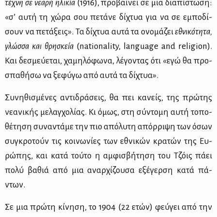
τέ­χνη σε νε­α­ρή ηλι­κία
(1916), προ­βαί­νει σε μια δια­πί­στω­ση:
«σ’ αυ­τή τη χώ­ρα σου πε­τά­νε δί­χτυα για να σε εμπο­δί­
σουν να πε­τά­ξεις». Τα δί­χτυα αυ­τά τα ονο­μά­ζει
εθνι­κό­τη­τα,
γλώσ­σα και θρη­σκεία
(nationality, language and religion).
Και δε­σμεύ­ε­ται, χα­μη­λό­φω­να, λέ­γο­ντας ότι «εγώ θα προ­
σπα­θή­σω να ξε­φύ­γω από αυ­τά τα δί­χτυα».
Συ­νη­θι­σμέ­νες αντι­δρά­σεις, θα πει κα­νείς, της πρώ­της
νε­α­νι­κής με­λαγ­χο­λί­ας. Κι όμως, στη σύ­ντο­μη αυ­τή το­πο­
θέ­τη­ση συ­να­ντά­με την πιο από­λυ­τη απόρ­ρι­ψη των όσων
συ­γκρο­τούν τις κοι­νω­νί­ες των εθνι­κών κρα­τών της Ευ­
ρώ­πης, και κα­τά τού­το η αμ­φι­σβή­τη­ση του Τζόις πά­ει
πο­λύ βα­θιά από μια αναρ­χί­ζου­σα εξέ­γερ­ση κα­τά πά­
ντων.
Σε μια πρώ­τη κί­νη­ση, τo 1904 (22 ετών) φεύ­γει από την