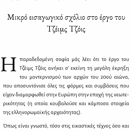
Μικρό εισαγωγικό σχόλιο στο έργο του
Τζέιμς Τζόις
Η
πα­ρα­δε­δο­μέ­νη σο­φία μάς λέ­ει ότι το έρ­γο του
Τζέιμς Τζόις ανή­κει σ’ εκεί­νη τη με­γά­λη έκρη­ξη
του μο­ντερ­νι­σμού των αρ­χών του 20ού αιώ­να,
που απο­συ­ντό­νι­σε όλες τις φόρ­μες και συμ­βά­σεις που
εί­χαν δια­μορ­φω­θεί στην Ευ­ρώ­πη στην επο­χή της νε­ω­τε­
ρι­κό­τη­τας (η οποία κου­βα­λού­σε και κά­μπο­σα στοι­χεία
της ελ­λη­νο­ρω­μαϊ­κής αρ­χαιό­τη­τας).
Όπως εί­ναι γνω­στό, τό­σο στις ει­κα­στι­κές τέ­χνες όσο και