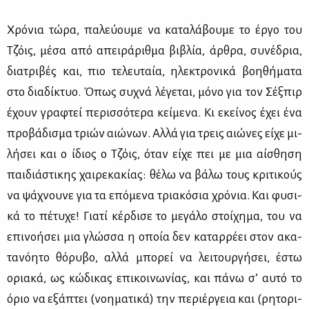
Χρό­νια τώ­ρα, πα­λεύ­ου­με να κα­τα­λά­βου­με το έρ­γο του
Τζόις, μέ­σα από απει­ρά­ριθ­μα βι­βλία, άρ­θρα, συ­νέ­δρια,
δια­τρι­βές και, πιο τε­λευ­ταία, ηλε­κτρο­νι­κά βοη­θή­μα­τα
στο δια­δί­κτυο. Όπως συ­χνά λέ­γε­ται, μό­νο για τον Σέξ­πιρ
έχουν γρα­φτεί πε­ρισ­σό­τε­ρα κεί­με­να. Κι εκεί­νος έχει ένα
προ­βά­δι­σμα τριών αιώ­νων. Αλ­λά για τρεις αιώ­νες εί­χε μι­
λή­σει και ο ίδιος ο Τζόις, όταν εί­χε πει με μια αί­σθη­ση
παι­διά­στι­κης χαι­ρε­κα­κί­ας: θέ­λω να βά­λω τους κρι­τι­κούς
να ψά­χνου­νε για τα επό­με­να τρια­κό­σια χρό­νια. Και φυ­σι­
κά το πέ­τυ­χε! Για­τί κέρ­δι­σε το με­γά­λο στοί­χη­μα, του να
επι­νο­ή­σει μια γλώσ­σα η οποία δεν κα­ταρ­ρέ­ει στον ακα­
τα­νό­η­το θό­ρυ­βο, αλ­λά μπο­ρεί να λει­τουρ­γή­σει, έστω
ορια­κά, ως κώ­δι­κας επι­κοι­νω­νί­ας, και πά­νω σ’ αυ­τό το
όριο να εξά­πτει (νοη­μα­τι­κά) την πε­ριέρ­γεια και (ρη­το­ρι­