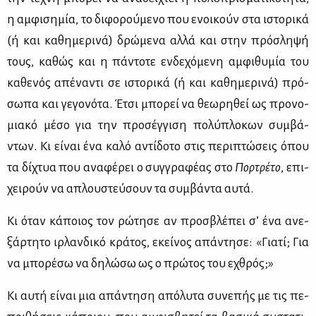
η αμ­φι­ση­μία, το δι­φο­ρού­με­νο που ενοι­κούν στα ιστο­ρι­κά
(ή και κα­θη­με­ρι­νά) δρώ­με­να αλ­λά και στην πρό­σλη­ψή
τους, κα­θώς και η πά­ντο­τε εν­δε­χό­με­νη αμ­φι­θυ­μία του
κα­θε­νός απέ­να­ντι σε ιστο­ρι­κά (ή και κα­θη­με­ρι­νά) πρό­
σω­πα και γε­γο­νό­τα. Έτσι μπο­ρεί να θε­ω­ρη­θεί ως προ­νο­
μια­κό μέ­σο για την προ­σέγ­γι­ση πο­λύ­πλο­κων συμ­βά­
ντων. Κι εί­ναι ένα κα­λό αντί­δο­το στις πε­ρι­πτώ­σεις όπου
τα δί­χτυα που ανα­φέ­ρει ο συγ­γρα­φέ­ας στο
Πορ­τρέ­το
, επι­
χει­ρούν να απλου­στεύ­σουν τα συμ­βά­ντα αυ­τά.
Κι όταν κά­ποιος τον ρώ­τη­σε αν προ­σβλέ­πει σ’ ένα ανε­
ξάρ­τη­το ιρ­λαν­δι­κό κρά­τος, εκεί­νος απά­ντη­σε: «Για­τί; Για
να μπο­ρέ­σω να δη­λώ­σω ως ο πρώ­τος του εχθρός;»
Κι αυ­τή εί­ναι μια απά­ντη­ση από­λυ­τα συ­νε­πής με τις πε­