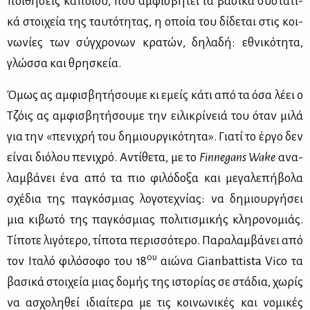
ποι­θή­σεις κά­ποιου, που αμ­φι­σβη­τεί τα βα­σι­κά συ­στα­τι­
κά στοι­χεία της ταυ­τό­τη­τας, η οποία του δί­δε­ται στις κοι­
νω­νί­ες των σύγ­χρο­νων κρα­τών, δη­λα­δή: εθνι­κό­τη­τα,
γλώσ­σα και θρη­σκεία.
Όμως ας αμ­φι­σβη­τή­σου­με κι εμείς κά­τι από τα όσα λέ­ει ο
Τζόις ας αμ­φι­σβη­τή­σου­με την ει­λι­κρί­νειά του όταν μι­λά
για την «πε­νι­χρή του δη­μιουρ­γι­κό­τη­τα». Για­τί το έρ­γο δεν
εί­ναι διό­λου πε­νι­χρό. Αντί­θε­τα, με το
Finnegans
Wake
ανα­
λαμ­βά­νει ένα από τα πιο φι­λό­δο­ξα και με­γα­λε­πή­βο­λα
σχέ­δια της πα­γκό­σμιας λο­γο­τε­χνί­ας: να δη­μιουρ­γή­σει
μια κι­βω­τό της πα­γκό­σμιας πο­λι­τι­σμι­κής κλη­ρο­νο­μιάς.
Τί­πο­τε λι­γό­τε­ρο, τί­πο­τα πε­ρισ­σό­τε­ρο. Πα­ρα­λαμ­βά­νει από
ου
τον Ιτα­λό φι­λό­σο­φο του 18
αιώ­να Gianbattista Vico τα
βα­σι­κά στοι­χεία μιας δο­μής της ιστο­ρί­ας σε στά­δια, χω­ρίς
να ασχο­λη­θεί ιδιαί­τε­ρα με τις κοι­νω­νι­κές και νο­μι­κές