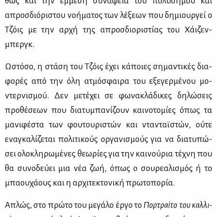
θώς και την έμ­με­ση συ­νά­φεια του πο­λύ­ση­μου και
απροσ­διό­ρι­στου νο­ή­μα­τος των λέ­ξε­ων που δη­μιουρ­γεί ο
Τζόις με την αρ­χή της απροσ­διο­ρι­στί­ας του Χάι­ζεν­
μπεργκ.
Ωστό­σο, η στά­ση του Τζόις έχει κά­ποιες ση­μα­ντι­κές δια­
φο­ρές από την όλη ατμό­σφαι­ρα του εξε­γερ­μέ­νου μο­
ντερ­νι­σμού. Δεν με­τέ­χει σε φω­να­κλά­δι­κες δη­λώ­σεις
προ­θέ­σε­ων που δια­τυ­μπα­νί­ζουν και­νο­το­μί­ες όπως τα
μα­νι­φέ­στα των φου­του­ρι­στών και ντα­νταϊ­στών, ού­τε
ενα­γκα­λί­ζε­ται πο­λι­τι­κούς ορ­γα­νι­σμούς για να δια­τυ­πώ­
σει ολο­κλη­ρω­μέ­νες θε­ω­ρί­ες για την και­νού­ρια τέ­χνη που
θα συ­νο­δεύ­ει μια νέα ζωή, όπως ο σου­ρε­α­λι­σμός ή το
μπα­ου­χά­ους και η αρ­χι­τε­κτο­νι­κή πρω­το­πο­ρία.
Απλώς, στο πρώ­το του με­γά­λο έρ­γο το
Πορ­τραί­το του καλ­λι­