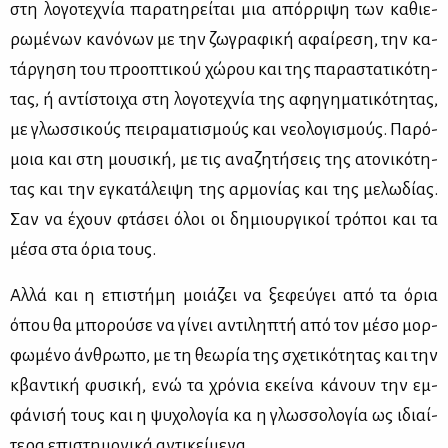
στη λο­γο­τε­χνία πα­ρα­τη­ρεί­ται μια απόρ­ρι­ψη των κα­θιε­
ρω­μέ­νων κα­νό­νων με την ζω­γρα­φι­κή αφαί­ρε­ση, την κα­
τάρ­γη­ση του προ­ο­πτι­κού χώ­ρου και της πα­ρα­στα­τι­κό­τη­
τας, ή αντί­στοι­χα στη λο­γο­τε­χνία της αφη­γη­μα­τι­κό­τη­τας,
με γλωσ­σι­κούς πει­ρα­μα­τι­σμούς και νε­ο­λο­γι­σμούς. Πα­ρό­
μοια και στη μου­σι­κή, με τις ανα­ζη­τή­σεις της ατο­νι­κό­τη­
τας και την εγκα­τά­λει­ψη της αρ­μο­νί­ας και της με­λω­δί­ας.
Σαν να έχουν φτά­σει όλοι οι δη­μιουρ­γι­κοί τρό­ποι και τα
μέ­σα στα όρια τους.
Αλ­λά και η επι­στή­μη μοιά­ζει να ξε­φεύ­γει από τα όρια
όπου θα μπο­ρού­σε να γί­νει αντι­λη­πτή από τον μέ­σο μορ­
φω­μέ­νο άν­θρω­πο, με τη θε­ω­ρία της σχε­τι­κό­τη­τας και την
κβα­ντι­κή φυ­σι­κή, ενώ τα χρό­νια εκεί­να κά­νουν την εμ­
φά­νι­σή τους και η ψυ­χο­λο­γία κα η γλωσ­σο­λο­γία ως ιδιαί­
τε­ρα επι­στη­μο­νι­κά αντι­κεί­με­να.