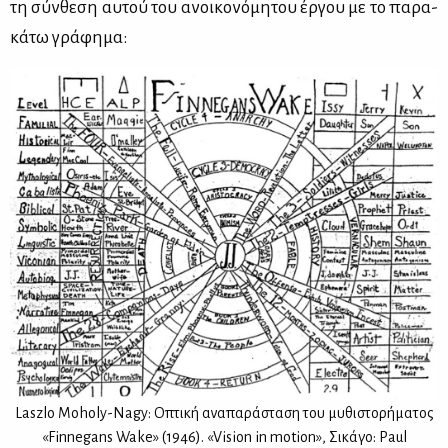
τη σύν­θε­ση αυ­τού του ανοι­κο­νό­μη­του έρ­γου με το πα­ρα­
κά­τω γρά­φη­μα:
Laszlo Moholy-Nagy: Οπτι­κή ανα­πα­ρά­στα­ση του μυ­θι­στο­ρή­μα­τος
«Finnegans Wake» (1946). «Vision in motion», Σι­κά­γο: Paul