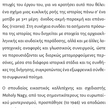
πτυ­χές του έρ­γου του, για να κρα­τή­σει αυ­τό που θέ­λει:
ένα σχή­μα μιας κυ­κλι­κής ρο­ής της ιστο­ρί­ας πά­νω σ’ ένα
μο­τί­βο με 3+1 μέ­ρη: άνο­δος-ακ­μή-πα­ρακ­μή και επά­νο­
δος (ricorso). Στη συ­νέ­χεια συν­δέ­ει τα ασή­μα­ντα πρό­σω­
πα της ιστο­ρί­ας που δι­η­γεί­ται με στοι­χεία της αρ­χαιο­ελ­
λη­νι­κής και ιου­δαϊ­κής πα­ρά­δο­σης, αλ­λά και με άλ­λες λο­
γο­τε­χνι­κές ανα­φο­ρές και γλωσ­σι­κούς συ­νειρ­μούς, ώστε
να πα­ρου­σιά­ζο­νται ως διαρ­κώς με­τα­μορ­φού­με­νες περ­
σό­νες, μέ­σα στα διά­φο­ρα ιστο­ρι­κά στά­δια και τις συν­θή­
κες της δι­ή­γη­σης, συ­γκρο­τώ­ντας ένα εξω­φρε­νι­κά σύν­θε­
το συμ­φω­νι­κό ποί­η­μα.
Ο σπου­δαί­ος ει­κα­στι­κός καλ­λι­τέ­χνης και σχε­δια­στής
Moholy Nagy, από τους ση­μα­ντι­κό­τε­ρους του ευ­ρω­παϊ­
κού μο­ντερ­νι­σμού, προ­σπά­θη­σε (το 1946) να απο­δώ­σει