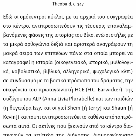
Theobald, σ. 347
Εδώ οι ομό­κε­ντροι κύ­κλοι, με τα αρ­χι­κά του συγ­γρα­φέα
στο κέ­ντρο, αντι­προ­σω­πεύ­ουν τις τέσ­σε­ρις επα­να­λαμ­
βα­νό­με­νες φά­σεις της ιστο­ρί­ας του Βί­κο, ενώ οι στή­λες με
τα μι­κρά ορ­θο­γώ­νια δε­ξιά και αρι­στε­ρά ανα­γρά­φουν τη
μα­κρά σει­ρά των επι­πέ­δων πά­νω στα οποία μπο­ρεί να
κα­τα­γρα­φεί η ιστο­ρία (οι­κο­γε­νεια­κό, ιστο­ρι­κό, μυ­θο­λο­γι­
κό, κα­βα­λι­στι­κό, βι­βλι­κό, αλ­λη­γο­ρι­κό, ψυ­χο­λο­γι­κό κλπ.)
σε συν­δυα­σμό με τα βα­σι­κά πρό­σω­πα του δρά­μα­τος, την
οι­κο­γέ­νεια του πρω­τα­γω­νι­στή HCE (H.C. Earwicker), της
συ­ζύ­γου του ALP (Anna Livia Plurabelle) και των παι­διών
(η θυ­γα­τέ­ρα Issy, και οι γιοί Shem [ή Jerry] και Shaun [ή
Kevin]) και του τι αντι­προ­σω­πεύ­ει το κα­θέ­να από τα πρό­
σω­πα αυ­τά. Οι ακτί­νες που ξε­κι­νούν από το κέ­ντρο δια­
περ­νούν τα επί­πε­δα της δι­ή­γη­σης, δια­μορ­φώ­νο­ντας