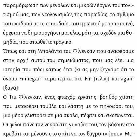
πα­ρα­μόρ­φω­ση των με­γά­λων και μι­κρών έρ­γων του πο­λι­
τι­σμού μας, των νε­ο­λο­γι­σμών, της πα­ρω­δί­ας, το σμί­ξι­μο
του φαι­δρού με το σπου­δαίο, του ηρω­ι­κού με το τα­πει­νό,
έρ­χε­ται να δη­μιουρ­γή­σει μια ελα­φρό­τη­τα, σχε­δόν μια θυ­
μη­δία, που απω­θεί το τρα­γι­κό.
Όπως και στη Μπα­λά­ντα του Φί­νε­γκαν που ανα­φέ­ρα­με
στην αρ­χή αυ­τού του ση­μειώ­μα­τος, που μας λέ­ει μια
ιστο­ρία που πά­ει κά­πως έτσι (κι ας μην ξε­χνά­με ότι το
όνο­μα Finnegan πα­ρα­πέ­μπει στο Fin [τέ­λος] και again
[ξα­νά]:
Ο Τιμ Φί­νε­γκαν, ένας φτω­χός ερ­γά­της, βοη­θός χτί­στη
που με­τα­φέ­ρει τού­βλα και λά­σπη με το πη­λο­φό­ρι του,
μια μέ­ρα γλι­στρά­ει σε μια σκά­λα, πέ­φτει και σκο­τώ­νε­ται.
Οι φί­λοι πά­νε τον νε­κρό στη γυ­ναί­κα του, τον βά­ζουν στο
κρε­βά­τι και μέ­νουν στο σπί­τι να τον ξα­γρυ­πνή­σουν. Με­