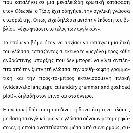
που κα­τα­λή­γει σε μια με­γα­λειώ­δη ερω­τι­κή κα­τά­φα­ση
στον
Οδυσ­σέα
, ο Τζόις έχει οδη­γή­σει την αγ­γλι­κή γλώσ­σα
στα όριά της. Όπως εί­χε δη­λώ­σει με­τά την έκ­δο­ση του βι­
βλί­ου: «έχω φτά­σει στο τέ­λος των αγ­γλι­κών».
Το επό­με­νο βή­μα ήταν να αρ­χί­σει να φτιά­χνει μια δι­κή
του γλώσ­σα, εστιά­ζο­ντας σ’ εκεί­νο το «με­γά­λο μέ­ρος κά­θε
αν­θρώ­πι­νης ύπαρ­ξης που δεν μπο­ρεί να γί­νει αντι­λη­
πτό από την ξυ­πνη­τή γλώσ­σα, την ορ­θή-κο­φτή γραμ­μα­
τι­κή και την προς-τα-μπρος εκτυ­λισ­σό­με­νη πλο­κή
(wideawake language, cutanddry grammar and goahead
plot)», δη­λα­δή στον ύπνο και στο όνει­ρο.
Η ονει­ρι­κή διά­στα­ση του δί­νει τη δυ­να­τό­τη­τα να πλά­σει,
με βά­ση τα αγ­γλι­κά, μια νέα γλώσ­σα αέ­να­ων με­τα­μορ­φώ­
σε­ων, η οποία ανα­πτύσ­σε­ται μέ­σα από συ­νειρ­μούς, συ­