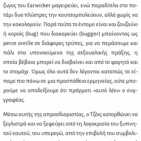
ζυ­γος του Earwicker μα­γει­ρεύ­ει, ενώ πα­ρα­δί­πλα στο πο­
τά­μι δυο πλύ­στρες την κου­τσο­μπο­λεύ­ουν, αλ­λά χω­ρίς να
την κα­κο­λο­γούν. Πα­ρά ταύ­τα το έντο­μο εί­ναι και ζου­ζού­νι
ή κο­ριός (bug) που δια­κο­ρεύ­ει (bugger) μπαί­νο­ντας ως
perce oreille σε διά­φο­ρες τρύ­πες, για να πε­ρά­σου­με και
πά­λι στα υπο­νο­ού­με­να της σε­ξουα­λι­κής πρά­ξης, η
οποία βέ­βαια μπο­ρεί να δια­βαί­νει και από το φα­γη­τό και
το στο­μά­χι. Όμως όλα αυ­τά δεν λέ­γο­νται κα­τα­πώς τα εί­
πα­με πιο πά­νω σε μια προ­σπά­θεια ερ­μη­νεί­ας, ού­τε μπο­
ρού­με να απο­δεί­ξου­με ότι πράγ­μα­τι «αυ­τό λέ­ει» ο συγ­
γρα­φέ­ας.
Μέ­σω αυ­τής της απροσ­διο­ρι­στί­ας, ο Τζόις κα­τορ­θώ­νει να
ξε­γλι­στρά και να ξε­φεύ­γει από τη λο­γο­κρι­σία του ξυ­πνη­
τού εαυ­τού, του υπε­ρε­γώ, από την επι­βο­λή του συμ­βο­λι­