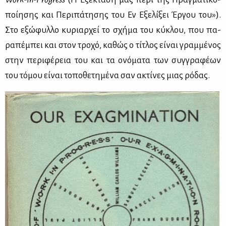
ποί­η­σης και Πε­ρι­πά­τη­σης του Εν Εξε­λί­ξει Έρ­γου του»).
Στο εξώ­φυλ­λο κυ­ριαρ­χεί το σχή­μα του κύ­κλου, που πα­
ρα­πέ­μπει και στον τρο­χό, κα­θώς ο τί­τλος εί­ναι γραμ­μέ­νος
στην πε­ρι­φέ­ρεια του και τα ονό­μα­τα των συγ­γρα­φέ­ων
του τό­μου εί­ναι το­πο­θε­τη­μέ­να σαν ακτί­νες μιας ρό­δας.