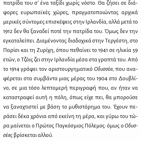
πα­τρί­δα του σ’ ένα τα­ξί­δι χω­ρίς νό­στο. Θα ζή­σει σε διά­
φο­ρες ευ­ρω­παϊ­κές χώ­ρες, πραγ­μα­το­ποιώ­ντας αρ­χι­κά
με­ρι­κές σύ­ντο­μες επι­σκέ­ψεις στην Ιρ­λαν­δία, αλ­λά με­τά το
1912 δεν θα ξα­να­δεί πο­τέ την πα­τρί­δα του. Όμως δεν την
εγκα­τα­λεί­πει. Δια­μέ­νο­ντας δια­δο­χι­κά στην Τερ­γέ­στη, στο
Πα­ρί­σι και τη Ζυ­ρί­χη, όπου πε­θαί­νει το 1941 σε ηλι­κία 59
ετών, ο Τζόις ζει στην Ιρ­λαν­δία μέ­σα στα γρα­πτά του. Από
το 1914 γρά­φει τον αρι­στουρ­γη­μα­τι­κό
Οδυσ­σέα
, που ανα­
φέ­ρε­ται στα συμ­βά­ντα μιας μέ­ρας του 1904 στο Δου­βλί­
νο, σε μια τό­σο λε­πτο­με­ρή πε­ρι­γρα­φή που, αν ήταν να
κα­τα­στρα­φεί αυ­τή η πό­λη, όπως εί­χε πει, θα μπο­ρού­σε
να ξα­να­χτι­στεί με βά­ση το μυ­θι­στό­ρη­μα του. Έχουν πε­
ρά­σει δέ­κα χρό­νια από εκεί­νη τη μέ­ρα, και γύ­ρω του τώ­
ρα μαί­νε­ται ο Πρώ­τος Πα­γκό­σμιος Πό­λε­μος· όμως ο
Οδυσ­
σέ­ας
βρί­σκε­ται αλ­λού.