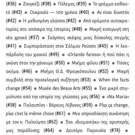
#36)
#38)
#39)
(
Ζαν­γκέ­ζι (
Πό­λε­μος (
Το γράμ­μα κα­θαυ­
#43)
#40)
τό (
Ου­κρα­νία — 100 χρό­νια (
Αν εί­ναι δυ­να­τόν
#42)
#42)
(
Η με­θυ­σμέ­νη γλώσ­σα (
Από ορά­μα­τα αυ­το­κρα­
#48)
το­ρί­ας στα από­νε­ρα της Ιστο­ρί­ας (
Μι­κρή ει­σα­γω­γή στη
#37)
νέα χρο­νιά (
Σκόρ­πιες σκέ­ψης μιας δύ­σκο­λης στιγ­μής
#41)
#45)
(
Συ­μπα­ρά­στα­ση στον Σάλ­μαν Ρούσ­ντι (
Η λε­ο­
#49)
πάρ­δα­λη του χιο­νιού (
«Orlando furioso» ή πού πά­ει η
#50)
#51)
γνώ­ση όταν την χά­νου­με (
Μνή­μη φί­λου (
Πό­σες
#46)
#52)
ακό­μα; (
Μνή­μη Θ.Δ. Φρα­γκό­που­λου (
Μι­κρή
#53)
συμ­βο­λή στην προ­ε­κλο­γι­κή συ­ζή­τη­ση (
When the facts
#54)
#55)
change (
Musée des Beaux Arts (
Ένα μι­κρό στιγ­
#56)
μιό­τυ­πο από την ιστο­ρία της γλώσ­σας μας (
«Na Maria»
#58)
#59)
(
Πα­λαι­στί­νη - Βό­ρειος Λί­βα­νος (
Plus ça change,
#61)
plus c'est la même chose (
Μια απροσ­δό­κη­τη συ­νά­ντη­ση
#62)
με τον κ. Πα­λού­μπο (
Ένα «δια­μα­ντά­κι» της αρι­στε­ρής
#64)
#74)
μας πα­ρά­δο­σης (
Δευ­τέ­ρα Πα­ρου­σία (