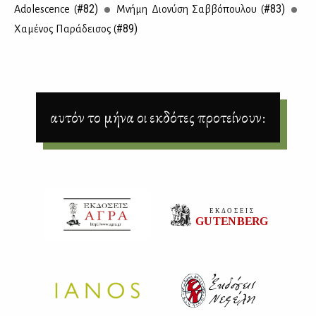
#82)
#83)
Adolescence (
Mνή­μη Διο­νύ­ση Σαβ­βό­που­λου (
#89)
Χα­μέ­νος Πα­ρά­δει­σος (
αυτόν το μήνα οι εκδότες προτείνουν: