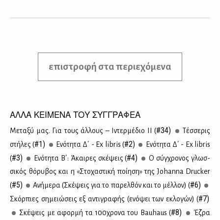
επιστροφή στα περιεχόμενα
ΑΛΛΑ ΚΕΙΜΕΝΑ ΤΟΥ ΣΥΓΓΡΑΦΕΑ
#34)
Με­τα­ξύ μας. Για τους άλ­λους – Ιντερ­μέ­διο ΙΙ (
Τέσ­σε­ρις
#1)
#2)
στή­λες (
Ενό­τη­τα Δ΄ - Ex libris (
Ενό­τη­τα Δ΄ - Ex libris
#3)
#4)
(
Ενό­τη­τα Β΄: Άκαι­ρες σκέ­ψεις (
Ο σύγ­χρο­νος γλωσ­
σι­κός θό­ρυ­βος και η «Στο­χα­στι­κή ποί­η­ση» της Johanna Drucker
#5)
#6)
(
Ανή­με­ρα (Σκέ­ψεις για το πα­ρελ­θόν και το μέλ­λον) (
#7)
Σκόρ­πιες ση­μειώ­σεις εξ αντι­γρα­φής (ενό­ψει των εκλο­γών) (
#8)
Σκέ­ψεις με αφορ­μή τα 100χρο­να του Bauhaus (
Έζ­ρα