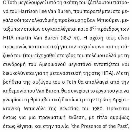
Ο Toth με­γα­λουρ­γεί υπό τη σκέ­πη του ζά­πλου­του πά­τρο­
νά του Harrison Lee Van Buren, που πα­ρα­πέ­μπει στο με­
γά­λο σόι των ολ­λαν­δι­κής προ­έ­λευ­σης Βαν Μπιού­ρεν, με­
ος
τα­ξύ των οποί­ων συ­γκα­τα­λέ­γε­ται και ο 8
πρό­ε­δρος των
ΗΠΑ martin Van Buren (1837-41). Η σχέ­ση τους εί­ναι
προ­φα­νώς κα­τα­πιε­στι­κή για τον αρ­χι­τέ­κτο­να και τη σύ­
ζυ­γό του (που εί­χε χα­θεί στο χά­ος του πο­λέ­μου αλ­λά με τη
συν­δρο­μή του Αμε­ρι­κα­νού με­γι­στά­να εντο­πί­ζε­ται και
διευ­κο­λύ­νε­ται για τη με­τα­νά­στευ­σή της στις ΗΠΑ). Με τη
βο­ή­θεια της συ­ζύ­γου του ο Toth θα απαλ­λα­γεί από την
κη­δε­μο­νία του Van Buren, θα συ­νε­χί­σει το έρ­γο του για να
γνω­ρί­σει τη θριαμ­βευ­τι­κή δι­καί­ω­ση στην Πρώ­τη Αρ­χι­τε­
κτο­νι­κή Μπιε­νά­λε της Βε­νε­τί­ας του 1980. Πρό­κει­ται
όντως για μια πραγ­μα­τι­κή έκ­θε­ση, με τί­τλο ακρι­βώς
όπως λέ­γε­ται και στην ται­νία “the Presence of the Past”,