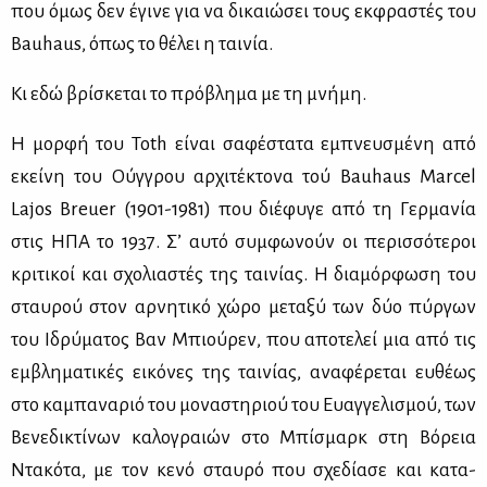
που όμως δεν έγι­νε για να δι­καιώ­σει τους εκ­φρα­στές του
Bauhaus, όπως το θέ­λει η ται­νία.
Κι εδώ βρί­σκε­ται το πρό­βλη­μα με τη μνή­μη.
Η μορ­φή του Toth εί­ναι σα­φέ­στα­τα εμπνευ­σμέ­νη από
εκεί­νη του Ούγ­γρου αρ­χι­τέ­κτο­να τού Bauhaus Marcel
Lajos Breuer (1901-1981) που διέ­φυ­γε από τη Γερ­μα­νία
στις ΗΠΑ το 1937. Σ’ αυ­τό συμ­φω­νούν οι πε­ρισ­σό­τε­ροι
κρι­τι­κοί και σχο­λια­στές της ται­νί­ας. Η δια­μόρ­φω­ση του
σταυ­ρού στον αρ­νη­τι­κό χώ­ρο με­τα­ξύ των δύο πύρ­γων
του Ιδρύ­μα­τος Βαν Μπιού­ρεν, που απο­τε­λεί μια από τις
εμ­βλη­μα­τι­κές ει­κό­νες της ται­νί­ας, ανα­φέ­ρε­ται ευ­θέ­ως
στο κα­μπα­να­ριό του μο­να­στη­ριού του Ευαγ­γε­λι­σμού, των
Βε­νε­δι­κτί­νων κα­λο­γραιών στο Μπί­σμαρκ στη Βό­ρεια
Ντα­κό­τα, με τον κε­νό σταυ­ρό που σχε­δί­α­σε και κα­τα­