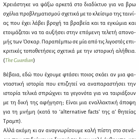
Χρειά­στη­κε να ψά­ξω αρ­κε­τά στο δια­δί­κτυο για να βρω
σχό­λια προ­βλη­μα­τι­σμού σχε­τι­κά με το κλεί­σι­μο της ται­νί­
ας που έχει λά­βει βρο­χή τα βρα­βεία και τα εγκώ­μια και
ετοι­μά­ζε­ται να τα αυ­ξή­σει στην επό­με­νη τε­λε­τή απο­νο­
μής των Όσκαρ. Πα­ρα­πέ­μπω σε μία από τις λι­γο­στές επι­
κρι­τι­κές το­πο­θε­τή­σεις σχε­τι­κά με την ιστο­ρι­κή αλή­θεια.
(
Τhe Guardian
)
Βέ­βαια, εδώ που έχου­με φτά­σει ποιος σκά­ει αν μια φα­
ντα­στι­κή ιστο­ρία που επι­ζη­τεί να ανα­πα­ρα­στή­σει την
ιστο­ρία τε­λι­κά σπρώ­χνει τα γε­γο­νό­τα για να ται­ριά­ξουν
με τη δι­κή της αφή­γη­ση; Εί­ναι μια εναλ­λα­κτι­κή άπο­ψη
για τη μνή­μη (κα­τά το ‘alternative facts’ της α’ θη­τεί­ας
Τραμπ).
Αλ­λά ακό­μη κι αν ανα­γνω­ρί­σου­με κα­λή πί­στη στο σε­νά­