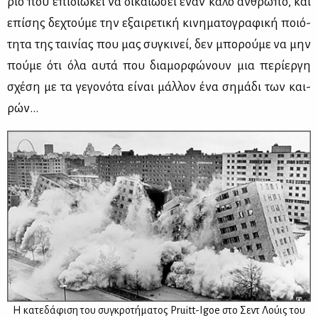
ριο που επι­διώ­κει να δι­καιώ­σει έναν κα­λό άν­θρω­πο, και
επί­σης δε­χτού­με την εξαι­ρε­τι­κή κι­νη­μα­το­γρα­φι­κή ποιό­
τη­τα της ται­νί­ας που μας συ­γκι­νεί, δεν μπο­ρού­με να μην
πού­με ότι όλα αυ­τά που δια­μορ­φώ­νουν μια πε­ρί­ερ­γη
σχέ­ση με τα γε­γο­νό­τα εί­ναι μάλ­λον ένα ση­μά­δι των και­
ρών…
Η κα­τε­δά­φι­ση του συ­γκρο­τή­μα­τος Pruitt-Igoe στο Σεντ Λού­ις του