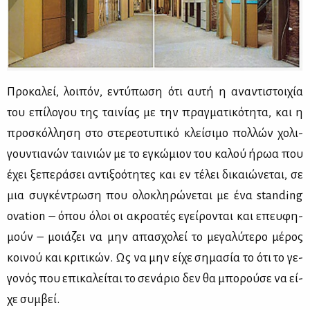
Προ­κα­λεί, λοι­πόν, εντύ­πω­ση ότι αυ­τή η ανα­ντι­στοι­χία
του επί­λο­γου της ται­νί­ας με την πραγ­μα­τι­κό­τη­τα, και η
προ­σκόλ­λη­ση στο στε­ρε­ο­τυ­πι­κό κλεί­σι­μο πολ­λών χο­λι­
γου­ντια­νών ται­νιών με το εγκώ­μιον του κα­λού ήρωα που
έχει ξε­πε­ρά­σει αντι­ξο­ό­τη­τες και εν τέ­λει δι­καιώ­νε­ται, σε
μια συ­γκέ­ντρω­ση που ολο­κλη­ρώ­νε­ται με ένα standing
ovation – όπου όλοι οι ακρο­α­τές εγεί­ρο­νται και επευ­φη­
μούν – μοιά­ζει να μην απα­σχο­λεί το με­γα­λύ­τε­ρο μέ­ρος
κοι­νού και κρι­τι­κών. Ως να μην εί­χε ση­μα­σία το ότι το γε­
γο­νός που επι­κα­λεί­ται το σε­νά­ριο δεν θα μπο­ρού­σε να εί­
χε συμ­βεί.