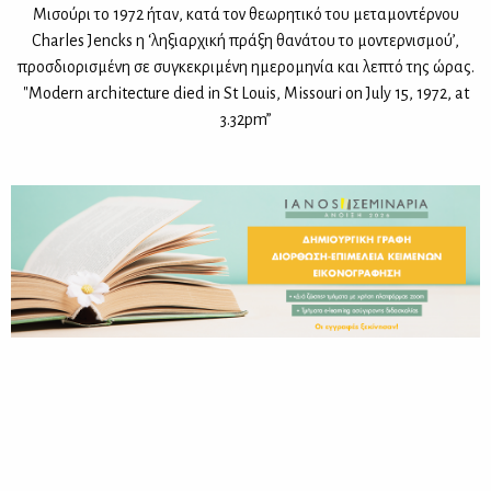
Μι­σού­ρι το 1972 ήταν, κα­τά τον θε­ω­ρη­τι­κό του με­τα­μο­ντέρ­νου
Charles Jencks η ‘λη­ξιαρ­χι­κή πρά­ξη θα­νά­του το μο­ντερ­νι­σμού’,
προσ­διο­ρι­σμέ­νη σε συ­γκε­κρι­μέ­νη ημε­ρο­μη­νία και λε­πτό της ώρας.
"Modern architecture died in St Louis, Missouri on July 15, 1972, at
3.32pm”