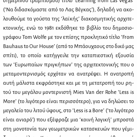
ση­με­ρι­νού τρα­μπι­σμού) τί­τλο ‘Learning from Las Vegas’
(‘Να δι­δα­σκό­μα­στε από το Λας Βέ­γκα­ς’), δη­λα­δή να ακο­
λου­θού­με τα γού­στα της ‘λαϊ­κή­ς’ δια­κο­σμη­τι­κής αρ­χι­τε­
κτο­νι­κής, ενώ το 1981 εκ­δό­θη­κε το βι­βλίο του δη­μο­σιο­
γρά­φου Tom Wolfe με τον επί­σης προ­κλη­τι­κό τί­τλο ‘From
Bauhaus to Our House’ (από το Μπά­ου­χα­ους στο δι­κό μας
σπί­τι), το οποίο κα­τήγ­γει­λε την κα­τα­πιε­στι­κή εξου­σία
των ‘Ευ­ρω­παί­ων πρι­γκή­πω­ν’ της αρ­χι­τε­κτο­νι­κής που ο
με­τα­μο­ντερ­νι­σμός ερ­χό­ταν να ανα­τρέ­ψει. Η ανα­τρο­πή
αυ­τή μά­λι­στα εκ­φρά­στη­κε και με τη με­τα­τρο­πή του ρη­
τού του με­γά­λου μο­ντερ­νι­στή Mies Van der Rohe ‘Less is
More’ (το λι­γό­τε­ρο εί­ναι πε­ρισ­σό­τε­ρο), για να δη­λώ­σει το
με­γα­λείο του λι­τού ύφους, στο ‘Less is a Bore’ (‘το λι­γό­τε­ρο
εί­ναι ανια­ρό’) που εξέ­φρα­ζε μια ‘κοι­νή λο­γι­κή’ μπρο­στά
στη μο­νο­το­νία των γε­ω­με­τρι­κών κα­τα­σκευών που γέ­μι­