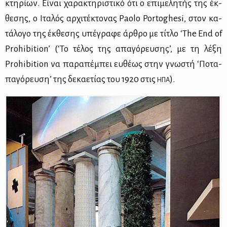
κτη­ρί­ων. Εί­ναι χα­ρα­κτη­ρι­στι­κό ότι ο επι­με­λη­τής της έκ­
θε­σης, ο Ιτα­λός αρ­χι­τέ­κτο­νας Paolo Portoghesi, στον κα­
τά­λο­γο της έκ­θε­σης υπέ­γρα­φε άρ­θρο με τί­τλο ‘The End of
Prohibition’ (‘Το τέ­λος της απα­γό­ρευ­ση­ς’, με τη λέ­ξη
Prohibition να πα­ρα­πέ­μπει ευ­θέ­ως στην γνω­στή ‘Πο­τα­
πα­γό­ρευ­ση’ της δε­κα­ε­τί­ας του 1920 στις
).
ΗΠΑ