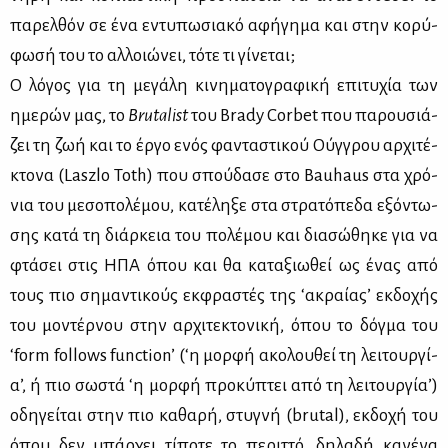
πα­ρελ­θόν σε ένα εντυ­πω­σια­κό αφή­γη­μα και στην κο­ρύ­
φω­σή του το αλ­λοιώ­νει, τό­τε τι γί­νε­ται;
Ο λό­γος για τη με­γά­λη κι­νη­μα­το­γρα­φι­κή επι­τυ­χία των
ημε­ρών μας, το
Brutalist
του Brady Corbet που πα­ρου­σιά­
ζει τη ζωή και το έρ­γο ενός φα­ντα­στι­κού Ούγ­γρου αρ­χι­τέ­
κτο­να (Laszlo Toth) που σπού­δα­σε στο Bauhaus στα χρό­
νια του με­σο­πο­λέ­μου, κα­τέ­λη­ξε στα στρα­τό­πε­δα εξό­ντω­
σης κα­τά τη διάρ­κεια του πο­λέ­μου και δια­σώ­θη­κε για να
φτά­σει στις ΗΠΑ όπου και θα κα­τα­ξιω­θεί ως ένας από
τους πιο ση­μα­ντι­κούς εκ­φρα­στές της ‘ακραί­α­ς’ εκ­δο­χής
του μο­ντέρ­νου στην αρ­χι­τε­κτο­νι­κή, όπου το δόγ­μα του
‘form follows function’ (‘η μορ­φή ακο­λου­θεί τη λει­τουρ­γί­
α’, ή πιο σω­στά ‘η μορ­φή προ­κύ­πτει από τη λει­τουρ­γί­α’)
οδη­γεί­ται στην πιο κα­θα­ρή, στυ­γνή (brutal), εκ­δο­χή του
όπου δεν υπάρ­χει τί­πο­τε το πε­ριτ­τό, δη­λα­δή κα­νέ­να