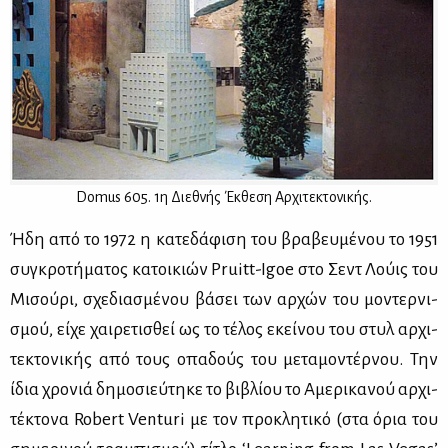
Domus 605. 1η Διε­θνής Έκ­θε­ση Αρ­χι­τε­κτο­νι­κής.
Ήδη από το 1972 η κα­τε­δά­φι­ση του βρα­βευ­μέ­νου το 1951
συ­γκρο­τή­μα­τος κα­τοι­κιών Pruitt-Igoe στο Σεντ Λού­ις του
Μι­σού­ρι, σχε­δια­σμέ­νου βά­σει των αρ­χών του μο­ντερ­νι­
σμού, εί­χε χαι­ρε­τι­σθεί ως το τέ­λος εκεί­νου του στυλ αρ­χι­
τε­κτο­νι­κής από τους οπα­δούς του με­τα­μο­ντέρ­νου. Την
ίδια χρο­νιά δη­μο­σιεύ­τη­κε το βι­βλί­ου το Αμε­ρι­κα­νού αρ­χι­
τέ­κτο­να Robert Venturi με τον προ­κλη­τι­κό (στα όρια του