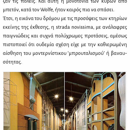
ζαν τις πό­λεις. Και αυ­τή η μο­νο­το­νία των κύ­βων από
μπε­τόν, κα­τά τον Wolfe, ήταν και­ρός πια να σπά­σει.
Έτσι, η ει­κό­να του δρό­μου με τις προ­σό­ψεις των κτη­ρί­ων
εκεί­νης της έκ­θε­σης, η strada novissima, με ανά­λα­φρες
παι­γνιώ­δεις και συ­χνά πο­λύ­χρω­μες προ­τά­σεις, αμέ­σως
πι­στο­ποιεί ότι ου­δε­μία σχέ­ση εί­χε με την κα­θιε­ρω­μέ­νη
αί­σθη­ση του μο­ντερ­νί­στι­κου ‘μπρου­τα­λι­σμού’ ή βα­ναυ­
σό­τη­τας.