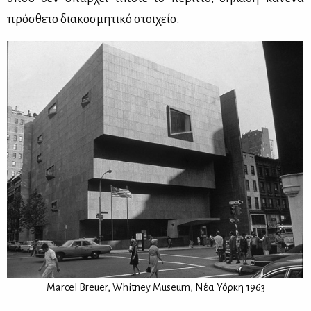
πρό­σθε­το δια­κο­σμη­τι­κό στοι­χείο.
Marcel Breuer, Whitney Museum, Nέα Υόρ­κη 1963