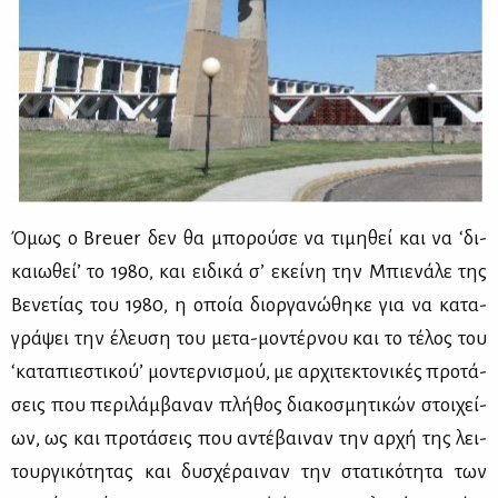
Όμως ο Breuer δεν θα μπο­ρού­σε να τι­μη­θεί και να ‘δι­
καιω­θεί’ το 1980, και ει­δι­κά σ’ εκεί­νη την Μπιε­νά­λε της
Βε­νε­τί­ας του 1980, η οποία διορ­γα­νώ­θη­κε για να κα­τα­
γρά­ψει την έλευ­ση του με­τα-μο­ντέρ­νου και το τέ­λος του
‘κα­τα­πιε­στι­κού’ μο­ντερ­νι­σμού, με αρ­χι­τε­κτο­νι­κές προ­τά­
σεις που πε­ρι­λάμ­βα­ναν πλή­θος δια­κο­σμη­τι­κών στοι­χεί­
ων, ως και προ­τά­σεις που αντέ­βαι­ναν την αρ­χή της λει­
τουρ­γι­κό­τη­τας και δυ­σχέ­ραι­ναν την στα­τι­κό­τη­τα των