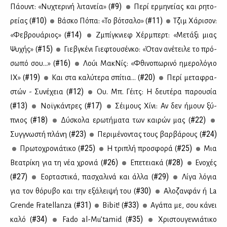
#9)
Πά­ουντ: «Νυ­χτε­ρι­νή λι­τα­νεία» (
Πε­ρί ερ­μη­νεί­ας και ρη­το­
#10)
#11)
ρεί­ας (
Βά­σκο Πό­πα: «Το βό­τσα­λο» (
Τζιμ Χά­ρι­σον:
#14)
«Φε­βρουά­ριος» (
Ζμπί­γκνιεφ Χέρ­μπερτ: «Με­τά­ξι μιας
#15)
Ψυ­χής» (
Γιε­βγκέ­νι Γιε­φτου­σέν­κο: «Όταν ανέ­τει­λε το πρό­
#16)
σω­πό σου…» (
Λούι Μα­κΝίς: «Φθι­νο­πω­ρι­νό ημε­ρο­λό­γιο
#19)
#20)
ΙΧ» (
Και στα κα­λύ­τε­ρα σπί­τια... (
Πε­ρί με­τα­φρα­
#12)
στών - Συ­νέ­χεια (
Oυ. Μπ. Γέιτς: Η δευ­τέ­ρα πα­ρου­σία
#13)
#17)
(
Νοϊ­γκά­ντρες (
Σέι­μους Χί­νι: Αν δεν ήμουν ξύ­
#18)
#22)
πνιος (
Δύ­σκο­λα ερω­τή­μα­τα των και­ρών μας (
#23)
#24)
Συγ­γνω­στή πλά­νη (
Πε­ρι­μέ­νο­ντας τους βαρ­βά­ρους (
#25)
#25)
Πρω­το­χρο­νιά­τι­κο (
Η τρι­πλή προ­σφο­ρά (
Μια
#26)
#28)
Βε­α­τρί­κη για τη νέα χρο­νιά (
Επε­τεια­κά (
Ενο­χές
#27)
#29)
(
Εορ­τα­στι­κά, πα­σχα­λι­νά και άλ­λα (
Λί­γα λό­για
#30)
για τον θό­ρυ­βο και την εξά­λει­ψή του (
Αλο­ζαν­φάν ή La
#31)
#33)
Grende Fratellanza (
Bibit! (
Αγά­πα με, σου κά­νει
#34)
#35)
κα­λό (
Fado al-Mu’tamid (
Χρι­στου­γεν­νιά­τι­κο