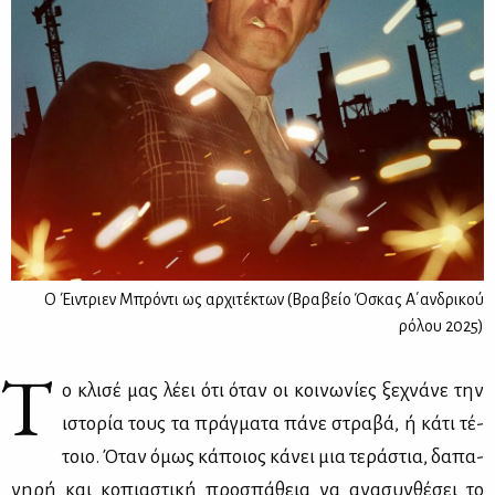
Ο Έιντριεν Μπρόντι ως αρχιτέκτων (Βραβείο Όσκας Α΄ανδρικού
ρόλου 2025)
Τ
ο κλι­σέ μας λέ­ει ότι όταν οι κοι­νω­νί­ες ξε­χνά­νε την
ιστο­ρία τους τα πράγ­μα­τα πά­νε στρα­βά, ή κά­τι τέ­
τοιο. Όταν όμως κά­ποιος κά­νει μια τε­ρά­στια, δα­πα­
νη­ρή και κο­πια­στι­κή προ­σπά­θεια να ανα­συν­θέ­σει το