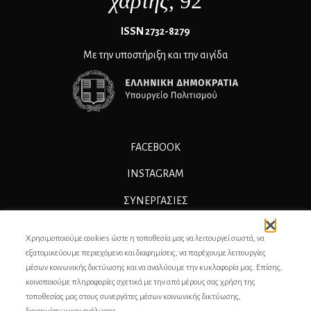
χάρτης
, 92
ΙSSN 2732-8279
Με την υποστήριξη και την αιγίδα
FACEBOOK
INSTAGRAM
ΣΥΝΕΡΓΑΣΊΕΣ
ΔΙΑΦΗΜΙΣΗ
Χρησιμοποιούμε cookies ώστε η τοποθεσία μας να λειτουργεί σωστά, να
ΕΠΙΚΟΙΝΩΝΙΑ
εξατομικεύουμε περιεχόμενο και διαφημίσεις, να παρέχουμε λειτουργίες
μέσων κοινωνικής δικτύωσης και να αναλύουμε την κυκλοφορία μας. Επίσης,
ΣΥΝΤΕΛΕΣΤΕΣ
κοινοποιούμε πληροφορίες σχετικά με την από μέρους σας χρήση της
τοποθεσίας μας στους συνεργάτες μέσων κοινωνικής δικτύωσης,
ΤΑΥΤΟΤΗΤΑ