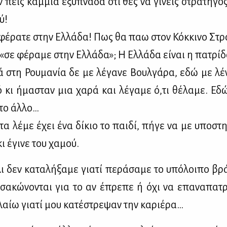
ν πεις καμ­μιά εξυ­πνά­δα ότι θες να γί­νεις στρα­τη­γός
ύ!
έ­ρα­τε στην Ελ­λά­δα! Πως θα παω στον Κόκ­κι­νο Στρα
«σε φέ­ρα­με στην Ελ­λά­δα»; Η Ελ­λά­δα εί­ναι η πα­τρί­
ά στη Ρου­μα­νία δε με λέ­γα­νε Βουλ­γά­ρα, εδώ με λέ­ν
μό κι ήμα­σταν μια χα­ρά και λέ­γα­με ό,τι θέ­λα­με. Ε
το άλ­λο…
α λέ­με έχει ένα δί­κιο το παι­δί, πή­γε να με υπο­στη­
ι έγι­νε του χα­μού.
ι δεν κα­τα­λή­ξα­με για­τί πε­ρά­σα­με το υπό­λοι­πο β
τσα­κώ­νο­νται για το αν έπρε­πε ή όχι να επα­να­πα­τρι
λαίω για­τί μου κα­τέ­στρε­ψαν την κα­ριέ­ρα…