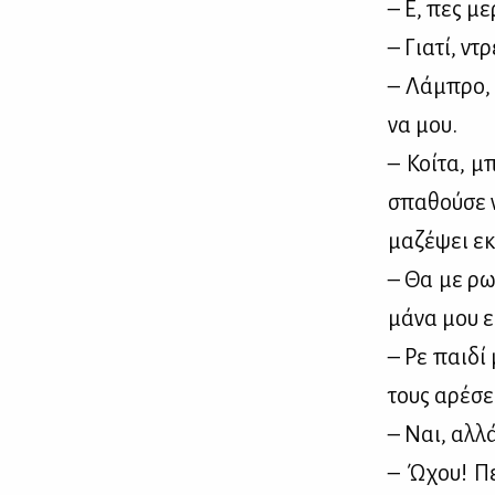
– Ε, πες με
– Για­τί, ντ
– Λά­μπρο, 
να μου.
– Κοί­τα, μπ
σπα­θού­σε 
μα­ζέ­ψει εκ
– Θα με ρω­
μά­να μου εί
– Ρε παι­δί 
τους αρέ­σει
– Ναι, αλ­λ
– Ώχου! Πες