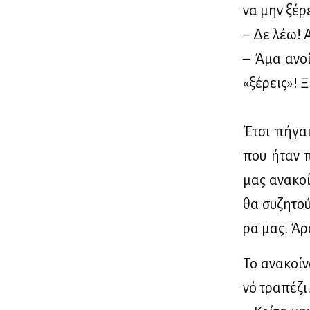
να μην ξέ­ρ
– Δε λέω! 
– Άμα ανοί­
«ξέ­ρεις»! Ξ
Έτσι πή­γαι
που ήταν πρ
μας ανα­κοί
θα συ­ζη­το
ρα μας. Άρα
Το ανα­κοί­
νό τρα­πέ­ζι