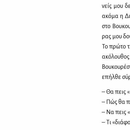
νείς μου δε
ακό­μα η Δε
στο Βου­κου­
ρας μου δου
Το πρώ­το τε
ακό­λου­θος
Βου­κου­ρέ­
επήλ­θε σύρ­
– Θα πεις «
– Πώς θα πω
– Να πεις «
– Τι «διά­φ