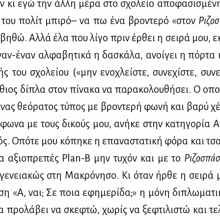
 κι εγώ την άλ­λη μέ­ρα στο σχο­λείο απο­φα­σι­σμέ­νη
 του πο­λίτ μπι­ρό– να πω ένα βρο­ντε­ρό «στον
Ρι­ζο­
­βη­θώ. Αλ­λά έλα που λί­γο πριν έρ­θει η σει­ρά μου, 
ναν-έναν αλ­φα­βη­τι­κά η δα­σκά­λα, ανοί­γει η πόρ­τα 
ής του σχο­λεί­ου («μην ενο­χλεί­στε, συ­νε­χί­στε, συ­νε
­θιος δί­πλα στον πί­να­κα να πα­ρα­κο­λου­θή­σει. Ο οπο
νας θε­ό­ρα­τος τύ­πος με βρο­ντε­ρή φω­νή και βα­ρύ χέ­
­φω­να με τους δι­κούς μου, ανή­κε στην κα­τη­γο­ρία Αυ
ς. Οπό­τε μου κό­πη­κε η επα­να­στα­τι­κή φό­ρα και τσα
α αξιο­πρε­πές Plan-B μην τυ­χόν και με το
Ρι­ζο­σπά
ο­γε­νεια­κώς στη Μα­κρό­νη­σο. Κι όταν ήρ­θε η σει­ρά 
­ση «Α, ναι; Σε ποια εφη­με­ρί­δα;» η μό­νη δι­πλω­μα­τι
α προ­λά­βει να σκε­φτώ, χω­ρίς να ξε­φτι­λι­στώ και τε­