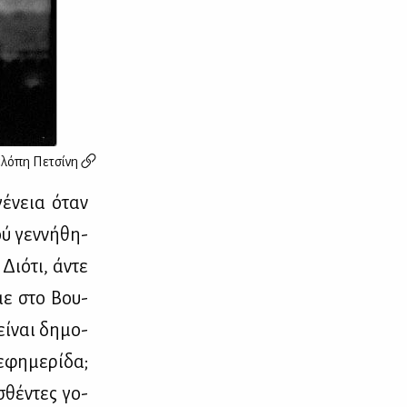
λόπη Πετσίνη
γέ­νεια όταν
ύ γεν­νή­θη­
Διό­τι, άντε
­με στο Βου­
εί­ναι δη­μο­
φη­με­ρί­δα;
­σθέ­ντες γο­