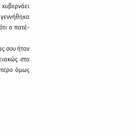
κυ­βερ­νά­ει
γεν­νή­θη­κα
 ότι ο πα­τέ­
­ρας σου ήταν
νεια­κώς στο
ύ­τε­ρο όμως