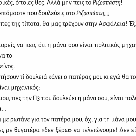
­ρι­κές, όποιες θες. Αλ­λά μην πεις το
Ρι­ζο­σπά­στη
!
ρε­πό­μα­στε που δου­λεύ­εις στο
Ρι­ζο­σπά­στη
;;;;
πες της τί­πο­τα, θα μας τρέ­χουν στην Ασφά­λεια! Έ
ο­ρείς να πεις ότι η μά­να σου εί­ναι πο­λι­τι­κός μη­χα
να το
εί­νος.
τή­σουν τί δου­λειά κά­νει ο πα­τέ­ρας μου κι εγώ θα τ
­ναι μη­χα­νι­κός;
μου, πες την Π3 που δου­λεύ­ει η μά­να σου, εί­ναι πο­λυ
...
ά με ρω­τά­νε για τον πα­τέ­ρα μου, όχι για τη μά­να μου
 ρε θυ­γα­τέ­ρα «δεν ξέ­ρω» να τε­λειώ­νου­με! Δεν εί