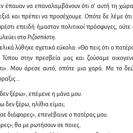
ν έπαυαν να επα­να­λαμ­βά­νουν ότι σ' αυ­τή τη χώ­ρα 
­ξιά και πρέ­πει να προ­σέ­χου­με. Οπό­τε δε λέ­με ότι 
ρέ­στι επει­δή ήμα­σταν πο­λι­τι­κοί πρό­σφυ­γες, ού­τε
­λεύ­ει στο
Ρι­ζο­σπά­στη
.
­λι­κά λύ­θη­κε σχε­τι­κά εύ­κο­λα: «Θα πεις ότι ο πα­τέ
 Τύ­που στην πρε­σβεία μας και ζού­σα­με οι­κο­γε­
στι». Μου άρε­σε αυ­τό, οπό­τε μια χα­ρά. Με το δε
ρα­ξις...
δεν ξέ­ρω», επέ­με­νε η μά­να μου.
 δεν ξέ­ρω, ηλί­θια εί­μαι;
σε διά­φο­ρες», επε­νέ­βαι­νε ο πα­τέ­ρας μου.
ο­ρες»; θα με ρω­τή­σουν σε ποιες.