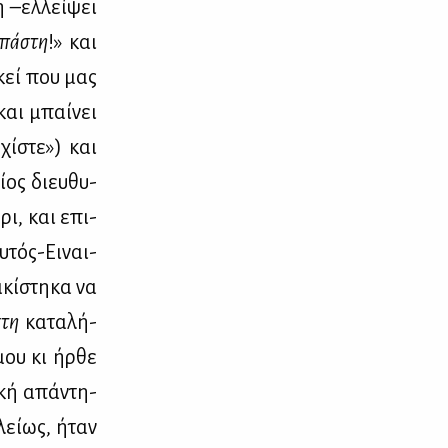
 –ελ­λεί­ψει
σπά­στη
!» και
εκεί που μας
και μπαί­νει
­χί­στε») και
ί­ος διευ­θυ­
ρι, και επι­
­τός-Ει­ναι-
­κί­στη­κα να
­στη
κα­τα­λή­
μου κι ήρ­θε
­κή απά­ντη­
λεί­ως, ήταν