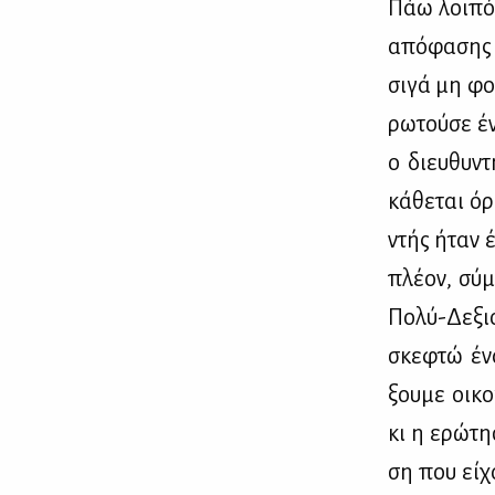
Πάω λοι­πόν
από­φα­σης
σι­γά μη φο
ρω­τού­σε έ
ο διευ­θυ­ντ
κά­θε­ται όρ
ντής ήταν έ
πλέ­ον, σύμ
Πο­λύ-Δε­ξιό
σκε­φτώ έν
ξου­με οι­κ
κι η ερώ­τη
ση που εί­χ