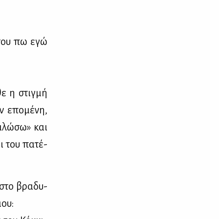
α σου πω εγώ
θε η στιγ­μή
ν επο­μέ­νη,
α­λώ­σω» και
ι του πα­τέ­
 στο βρα­δυ­
μου: