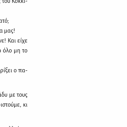
 του Κόκ­κι­
­τό;
δα μας!
ε! Και εί­χε
δώ όλο μη το
ρί­ξει ο πα­
ρά­δυ με τους
­στού­με, κι