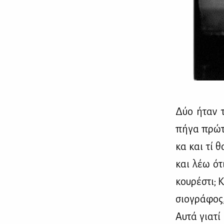
Δύο ήταν τα
πή­γα πρώ­τ
κα και τί θ
και λέω ότι
κου­ρέ­στι; 
σιο­γρά­φος
Αυ­τά για­τί