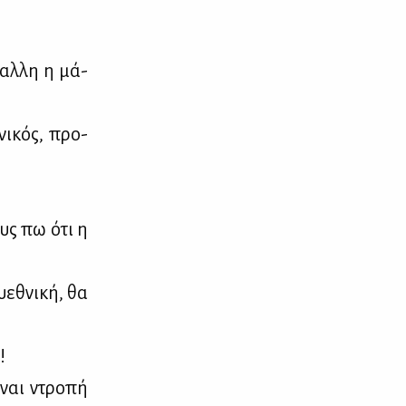
ξαλ­λη η μά­
­νι­κός, προ­
ους πω ότι η
­ε­θνι­κή, θα
!
­ναι ντρο­πή