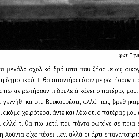
φωτ.
Πηνε
 με­γά­λα σχο­λι­κά δρά­μα­τα που ζή­σα­με ως οι­κο­
η δη­μο­τι­κού: Τι θα απα­ντή­σω όταν με ρω­τή­σουν πο
α πω αν ρω­τή­σουν τι δου­λειά κά­νει ο πα­τέ­ρας μου. 
 γεν­νή­θη­κα στο Βου­κου­ρέ­στι, αλ­λά πώς βρε­θή­κα
Κι ακό­μα χει­ρό­τε­ρα, άντε και λέω ότι ο πα­τέ­ρας μου 
, αλ­λά τι θα πω με­τά που πά­ντα ρω­τά­νε σε ποια ε
 η Χού­ντα εί­χε πέ­σει μεν, αλ­λά οι άρ­τι επα­να­πα­τρι