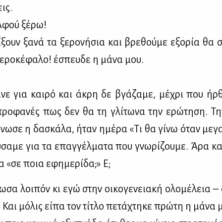
εις.
Αφού ξέ­ρω!
ξουν ξα­νά τα ξε­ρο­νή­σια και βρε­θού­με εξο­ρία θ
ε­ρο­κέ­φα­λο! έσπευ­δε η μά­να μου.
­νε για και­ρό και άκρη δε βγά­ζα­με, μέ­χρι που ήρ­
ο­φα­νές πως δεν θα τη γλί­τω­να την ερώ­τη­ση. Τη
­νω­σε η δα­σκά­λα, ήταν ημέ­ρα «Τι θα γί­νω όταν με­γ
ύ­σα­με για τα επαγ­γέλ­μα­τα που γνω­ρί­ζου­με. Άρα κα
 «σε ποια εφη­με­ρί­δα;» Ε;
νω­σα λοι­πόν κι εγώ στην οι­κο­γε­νεια­κή ολο­μέ­λεια –
. Και μό­λις εί­πα τον τί­τλο πε­τά­χτη­κε πρώ­τη η μά­να 