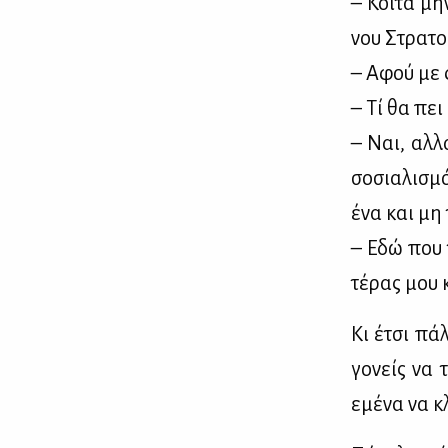
– Κοί­τα μη
νου Στρα­το
– Αφού με φ
– Τί θα πει 
– Ναι, αλ­λ
σο­σια­λι­σ
ένα και μη 
– Εδώ που τ
τέ­ρας μου κ
Κι έτσι πά­λ
γο­νείς να 
εμέ­να να κ