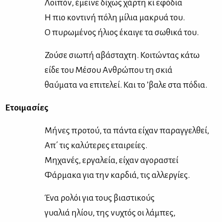
Λοι­πόν, έμει­νε δί­χως χάρ­τη κι εφό­δια
Η πιο κο­ντι­νή πό­λη μί­λια μα­κρυά του.
Ο πυ­ρω­μέ­νος ήλιος έκαι­γε τα σω­θι­κά του.
Ζού­σε σιω­πή αβά­στα­χτη. Κοι­τώ­ντας κά­τω
εί­δε του Μέ­σου Αν­θρώ­που τη σκιά
θαύ­μα­τα να επι­τε­λεί. Και το ’βα­λε στα πό­δια.
Ετοι­μα­σί­ες
Μή­νες προ­τού, τα πά­ντα εί­χαν πα­ραγ­γελ­θεί,
Απ΄ τις κα­λύ­τε­ρες εται­ρεί­ες.
Μη­χα­νές, ερ­γα­λεία, εί­χαν αγο­ρα­στεί
Φάρ­μα­κα για την καρ­διά, τις αλ­λερ­γί­ες.
Ένα ρο­λόι για τους βια­στι­κούς
γυα­λιά ηλί­ου, της νυ­χτός οι λά­μπες,