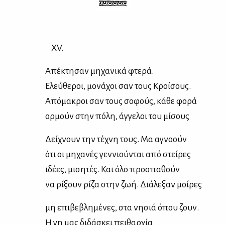
ΧV.
Απέ­κτη­σαν μη­χα­νι­κά φτε­ρά.
Ελεύ­θε­ροι, μο­νά­χοι σαν τους Κροί­σους.
Από­μα­κροι σαν τους σο­φούς, κά­θε φο­ρά
ορ­μούν στην πό­λη, άγ­γε­λοι του μί­σους
Δεί­χνουν την τέ­χνη τους. Μα αγνο­ούν
ότι οι μη­χα­νές γεν­νιού­νται από στεί­ρες
ιδέ­ες, μι­ση­τές. Και όλο προ­σπα­θούν
να ρί­ξουν ρί­ζα στην ζωή. Διά­λε­ξαν μοί­ρες
μη επι­βε­βλη­μέ­νες, στα νη­σιά όπου ζουν.
Η γη μας δι­δά­σκει πει­θαρ­χία