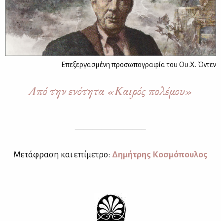
Επεξεργασμένη προσωπογραφία του Ου.Χ. Όντεν
Από την ενότητα «Καιρός πολέμου»
________________
Με­τά­φρα­ση και επί­με­τρο:
Δη­μή­τρης Κο­σμό­που­λος