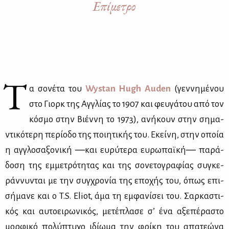
Επίμετρο
Τ
α σο­νέ­τα του
Wystan Hugh Auden
(γεν­νη­μέ­νου
στο Γιορκ της Αγ­γλί­ας το 1907 και φευ­γά­του από τον
κό­σμο στην Βιέν­νη το 1973), ανή­κουν στην ση­μα­
ντι­κό­τε­ρη πε­ρί­ο­δο της ποι­η­τι­κής του. Εκεί­νη, στην οποία
η αγ­γλο­σα­ξο­νι­κή ―και ευ­ρύ­τε­ρα ευ­ρω­παϊ­κή― πα­ρά­
δο­ση της εμ­με­τρό­τη­τας και της σο­νε­το­γρα­φί­ας συ­γκε­
ράν­νυ­νται με την συγ­χρο­νία της επο­χής του, όπως επι­
σή­μα­νε και ο T.S. Eliot, άμα τη εμ­φα­νί­σει του. Σαρ­κα­στι­
κός και αυ­τοει­ρω­νι­κός, με­τέ­πλα­σε σ’ ένα αξε­πέ­ρα­στο
μορ­φι­κό πο­λύ­πτυ­χο ιδί­ω­μα την φρί­κη του απα­τε­ώ­να