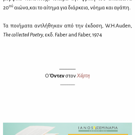
ού
20
αιώ­να,και το αί­τη­μα για διάρ­κεια, νό­η­μα και αγά­πη.
Τα ποι­ή­μα­τα αντλή­θη­καν από την έκ­δο­ση,
W.​H.​Auden,
The
collected
Poetry
,
εκδ. Faber and Faber, 1974
______
Ο
Όντεν
στον
Χάρ­τη
________