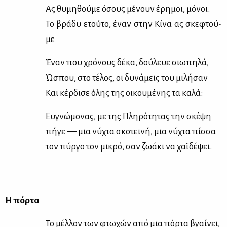
Ας θυ­μη­θού­με όσους μέ­νουν έρη­μοι, μό­νοι.
Το βρά­δυ ετού­το, έναν στην Κί­να ας σκε­φτού­
με
Έναν που χρό­νους δέ­κα, δού­λευε σιω­πη­λά,
Ώσπου, στο τέ­λος, οι δυ­νά­μεις του μι­λή­σαν
Και κέρ­δι­σε όλης της οι­κου­μέ­νης τα κα­λά:
Ευ­γνώ­μο­νας, με της Πλη­ρό­τη­τας την σκέ­ψη
πή­γε ― μια νύ­χτα σκο­τει­νή, μια νύ­χτα πίσ­σα
τον πύρ­γο τον μι­κρό, σαν ζω­ά­κι να χαϊ­δέ­ψει.
Η πόρ­τα
Το μέλ­λον των φτω­χών από μια πόρ­τα βγαί­νει,