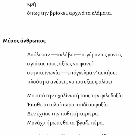
κρή
όπως την βρί­σκει, αρ­χι­νά τα κλά­μα­τα.
Μέ­σος άν­θρω­πος
Δού­λευαν ―σκλά­βοι― οι γέ­ρο­ντες γο­νείς
ο γιό­κας τους, αξί­ως να φα­νεί
στην κοι­νω­νία ― επάγ­γελ­μα ν’ ασκή­σει
πλού­τη κι ανέ­σεις να του εξα­σφα­λί­σει.
Μα από την αχα­λί­νω­τή τους την φι­λο­δο­ξία
Έπα­θε το τα­λαί­πω­ρο παι­δί ασφυ­ξία.
Δεν έχτι­σε την πο­θη­τή κα­ριέ­ρα.
Μο­νά­χα ήρω­ας θα τα ’βγα­ζε πέ­ρα.