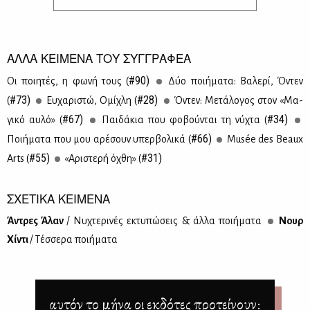
ΑΛΛΑ ΚΕΙΜΕΝΑ ΤΟΥ ΣΥΓΓΡΑΦΕΑ
#90)
Οι ποι­η­τές, η φω­νή τους (
Δύο ποι­ή­μα­τα: Βα­λε­ρί, Όντεν
#73)
#28)
(
Ευ­χα­ρι­στώ, Oμί­χλη (
Όντεν: Με­τά­λο­γος στον «Μα­
#67)
#34)
γι­κό αυ­λό» (
Παι­δά­κια που φο­βού­νται τη νύ­χτα (
#66)
Ποι­ή­μα­τα που μου αρέ­σουν υπερ­βο­λι­κά (
Musée des Beaux
#55)
#31)
Arts (
«Αρι­στε­ρή όχθη» (
ΣΧΕΤΙΚΑ ΚΕΙΜΕΝΑ
Άντρες Άλαν
/ Νυ­χτε­ρι­νές εκτυ­πώ­σεις & άλ­λα ποι­ή­μα­τα
Νουρ
Χί­ντι
/ Τέσ­σε­ρα ποι­ή­μα­τα
αυτόν το μήνα οι εκδότες προτείνουν: