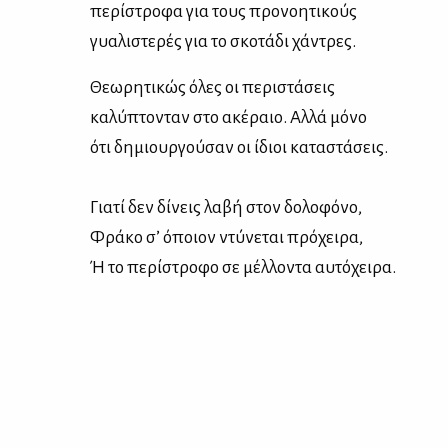
πε­ρί­στρο­φα για τους προ­νοη­τι­κούς
γυα­λι­στε­ρές για το σκο­τά­δι χά­ντρες.
Θε­ω­ρη­τι­κώς όλες οι πε­ρι­στά­σεις
κα­λύ­πτο­νταν στο ακέ­ραιο. Αλ­λά μό­νο
ότι δη­μιουρ­γού­σαν οι ίδιοι κα­τα­στά­σεις.
Για­τί δεν δί­νεις λα­βή στον δο­λο­φό­νο,
Φρά­κο σ’ όποιον ντύ­νε­ται πρό­χει­ρα,
Ή το πε­ρί­στρο­φο σε μέλ­λο­ντα αυ­τό­χει­ρα.