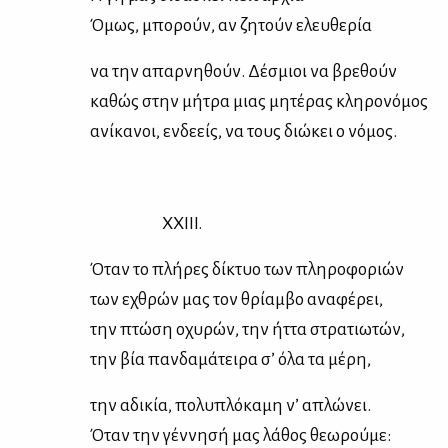
Όμως, μπο­ρούν, αν ζη­τούν ελευ­θε­ρία
να την απαρ­νη­θούν. Δέ­σμιοι να βρε­θούν
κα­θώς στην μή­τρα μιας μη­τέ­ρας κλη­ρο­νό­μος
ανί­κα­νοι, εν­δε­είς, να τους διώ­κει ο νό­μος.
XXIII.
Όταν το πλή­ρες δί­κτυο των πλη­ρο­φο­ριών
των εχθρών μας τον θρί­αμ­βο ανα­φέ­ρει,
την πτώ­ση οχυ­ρών, την ήτ­τα στρα­τιω­τών,
την βία παν­δα­μά­τει­ρα σ’ όλα τα μέ­ρη,
την αδι­κία, πο­λυ­πλό­κα­μη ν’ απλώ­νει.
Όταν την γέν­νη­σή μας λά­θος θε­ω­ρού­με: