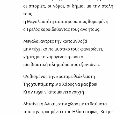
οι απο­ρί­ες, οι νό­μοι, οι δή­μιοι με την στο­λή
τους
η Με­γα­λειο­τά­τη αυ­το­προ­σώ­πως θυ­μω­μέ­νη
ο Τρε­λός κο­ροϊ­δεύ­ο­ντας τους ανο­ή­τους.
Με­γά­λοι άντρες την κοι­τούν λο­ξά
μην τύ­χει και το μυ­στι­κό τους φα­νε­ρώ­νει,
χή­ρες με τα χα­μό­γε­λα ει­ρω­νι­κά
μια βια­στι­κή πλημ­μύ­ρα που εξο­ντώ­νει.
Φο­βι­σμέ­νοι, την κρα­τά­με θε­ό­κλει­στη.
Της χτυ­πά­με πριν ο Χά­ρος να μας βρει.
Κι αν τύ­χει ν’ απο­μεί­νει ανοι­χτή
Μπαί­νει η Αλί­κη, στην χώ­ρα με τα θαύ­μα­τα
που την προ­σμέ­νει στου Ηλί­ου το φως. Και μι­