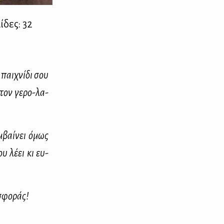
ί­δες: 32
 παι­χνί­δι σου
 τον γε­ρο-λα­
μ­βαί­νει όμως
υ λέ­ει κι ευ­
σφο­ράς!