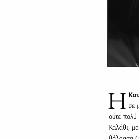
Η
Κα­τ
σε μ
ού­τε πο­λύ
Κα­λά­θι, μο
θά­λασ­σα (