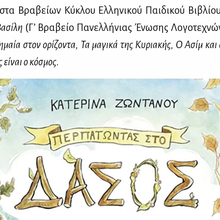
­στα Βρα­βεί­ων Κύ­κλου Ελ­λη­νι­κού Παι­δι­κού Βι­βλί­ο
α­σί­λη
(Γ’ Βρα­βείο Πα­νελ­λή­νιας Ένω­σης Λο­γο­τε­χνώ
η­μαία στον ορί­ζο­ντα, Τα μα­γι­κά της Κυ­ρια­κής, Ο Ασίμ και
 εί­ναι ο κό­σμος.