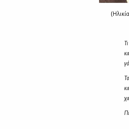
(Ηλι­κία
Τι
κα
γό
Το
κα
χα
Πε