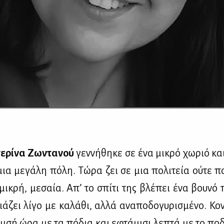
ε­ρί­να Ζω­ντα­νού
γεν­νή­θη­κε σε ένα μι­κρό χω­ριό κα
ια με­γά­λη πό­λη. Τώ­ρα ζει σε μια πο­λι­τεία ού­τε πο
 μι­κρή, με­σαία. Απ’ το σπί­τι της βλέ­πει ένα βου­νό 
ιά­ζει λί­γο με κα­λά­θι, αλ­λά ανα­πο­δο­γυ­ρι­σμέ­νο. Κο
μι­σή ώρα με τα πό­δια και εφτά­μι­σι λε­πτά με το πο­δ