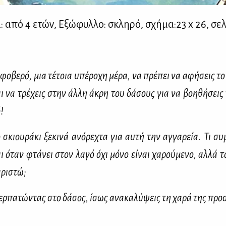
: από 4 ετών, Εξώ­φυλ­λο: σκλη­ρό, σχή­μα:23 x 26, σε­λ
 φο­βε­ρό, μια τέ­τοια υπέ­ρο­χη μέ­ρα, να πρέ­πει να αφή­σεις το
ι να τρέ­χεις στην άλ­λη άκρη του δά­σους για να βοη­θή­σεις
!
 σκιου­ρά­κι ξε­κι­νά ανό­ρε­χτα για αυ­τή την αγ­γα­ρεία. Τι συ
ι όταν φτά­νει στον λα­γό όχι μό­νο εί­ναι χα­ρού­με­νο, αλ­λά το
­ρι­στώ;
ρ­πα­τώ­ντας στο δά­σος, ίσως ανα­κα­λύ­ψεις τη χα­ρά της προ­