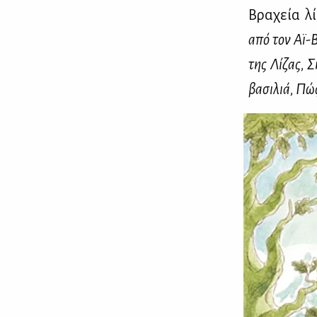
Βρα­χεία λί
από τον Αϊ-Β
της Λί­ζας, Σ
βα­σι­λιά, Πώς