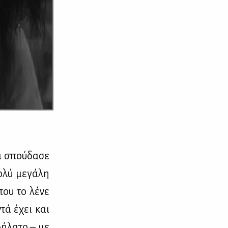
ι σπού­δα­σε
­λύ με­γά­λη
που το λέ­νε
­ντά έχει και
ή­λα­το – με