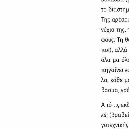
το δια­στη­μ
Της αρέ­σου
νύ­χια της, 
φους. Τη θυ
ποι), αλ­λά 
όλα μα όλα 
πη­γαί­νει ν
λα, κά­θε μέ
βα­σμα, γρά­
Από τις εκ­
κά;
(Βρα­βεί
γο­τε­χνι­κ