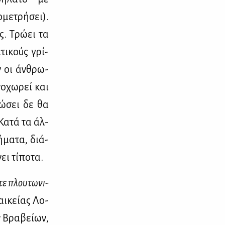
­με­τρή­σει).
ς. Τρώ­ει τα
­τι­κούς γρί­
ν οι άν­θρω­
νο­χω­ρεί και
λώ­σει δε θα
 Κα­τά τα άλ­
ή­μα­τα, διά­
ι τί­πο­τα.
­τε πλου­τω­νι­
αι­κεί­ας Λο­
 Βρα­βεί­ων,