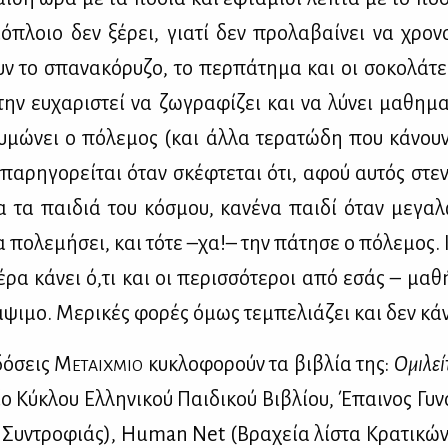
ό­πλοιο δεν ξέ­ρει, για­τί δεν προ­λα­βαί­νει να χρο­νο
ν το σπα­να­κό­ρυ­ζο, το περ­πά­τη­μα και οι σο­κο­λά­τε
την ευ­χα­ρι­στεί να ζω­γρα­φί­ζει και να λύ­νει μα­θη­μα
­μώ­νει ο πό­λε­μος (και άλ­λα τε­ρα­τώ­δη που κά­νου
πα­ρη­γο­ρεί­ται όταν σκέ­φτε­ται ότι, αφού αυ­τός στε­
τα παι­διά του κό­σμου, κα­νέ­να παι­δί όταν με­γα­
α πο­λε­μή­σει, και τό­τε –χα!– την πά­τη­σε ο πό­λε­μος.
­ρα κά­νει ό,τι και οι πε­ρισ­σό­τε­ροι από εσάς – μα­θ
ψι­μο. Με­ρι­κές φο­ρές όμως τε­μπε­λιά­ζει και δεν κά­νε
δό­σεις Μ
κυ­κλο­φο­ρούν τα βι­βλία της:
Ομι­λεί
ΕΤΑΙΧ­ΜΙΟ
ο Κύ­κλου Ελ­λη­νι­κού Παι­δι­κού Βι­βλί­ου, Έπαι­νος Γυ­ν
ής Συ­ντρο­φιάς), Human Net (Βρα­χεία λί­στα Κρα­τι­κών