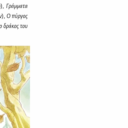
υ),
Γράμ­μα­τα
ν),
Ο πύρ­γος
 ο δρά­κος του