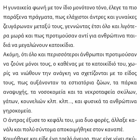
Η γυ­ναι­κεία φω­νή με τον ίδιο μο­νό­το­νο τό­νο, έλε­γε τα πιο
πα­ρά­ξε­να πράγ­μα­τα, πως ελά­χι­στοι άντρες και γυ­ναί­κες
ζευ­γά­ρω­ναν με­τα­ξύ τους, γεν­νώ­ντας έτσι όλο και λι­γό­τε­
ρα μω­ρά και πως προ­τι­μού­σαν αντί για αν­θρώ­πι­να παι­
διά να με­γα­λώ­νουν κα­τοι­κί­δια.
Ακό­μη, ότι όλο και πε­ρισ­σό­τε­ροι άν­θρω­ποι προ­τι­μού­σαν
να ζού­νε μό­νοι τους, ο κα­θέ­νας με το κα­τοι­κί­διό του, χω­
ρίς να νιώ­θουν την ανά­γκη να σχε­τί­ζο­νται με το εί­δος
τους, πως αυ­ξά­νο­νταν τα εστια­τό­ρια ζώ­ων, τα πάρ­κα
ανα­ψυ­χής, τα νο­σο­κο­μεία και τα νε­κρο­τα­φεία σκύ­λων,
γά­των, κου­νε­λιών κλπ. κλπ…, και φυ­σι­κά τα αν­θρώ­πι­να
γη­ρο­κο­μεία.
Ο άντρας έξυ­σε το κε­φά­λι του, μια δυο φο­ρές, άλ­λα­ξε κα­
νά­λι και πο­λύ σύ­ντο­μα απο­κοι­μή­θη­κε στον κα­να­πέ.
Κοι­μή­θη­κε και εί­δε ένα τρε­λό όνει­ρο, πως εί­χε γί­νει σκύ­