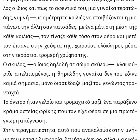
λος ο ίδιος και πως το αφε­ντι­κό του, μια γυ­ναί­κα τε­ρα­τώ­
δης, γυ­μνή ―με αμέ­τρη­τες κοι­λιές να στοι­βά­ζο­νται η μια
πά­νω στην άλ­λη σαν πα­τσά­δες, με ένα μά­τι στη μέ­ση της
κά­θε κοι­λιάς―, τον τί­να­ζε κά­θε τό­σο στον αέ­ρα και με­τά
τον έπια­νε στην χού­φτα της, χω­ρού­σε ολό­κλη­ρος μέ­σα
στην τε­ρά­στια, τρο­με­ρή χού­φτα της.
Ο σκύ­λος, ―ο ίδιος δη­λα­δή σε σώ­μα σκύ­λου―, κλα­ψού­
ρι­ζε απελ­πι­σμέ­νος, η θη­ριώ­δης γυ­ναί­κα δεν του έδι­νε
κα­μιά ση­μα­σία, μό­νο δια­σκέ­δα­ζε μα­ζί του γε­λώ­ντας τρα­
ντα­χτά.
Το όνει­ρο ήταν γε­λοίο και τρο­μα­χτι­κό μα­ζί, ένα πα­ρά­ξε­νο
κρά­μα αστεί­ας φρί­κης που τον εί­χε φέ­ρει σε μια πρω­τό­
γνω­ρη από­γνω­ση.
Στην πραγ­μα­τι­κό­τη­τα, αυ­τό που ανα­κα­λού­σε στην μνή­
μη του με τό­ση δυ­σφο­ρία, δεν ήταν όνει­ρο, αλ­λά μια ει­κό­