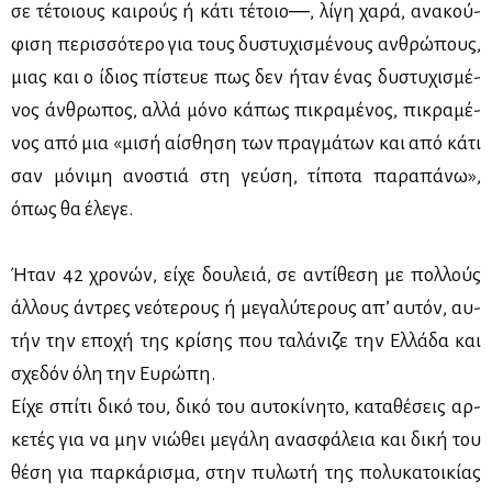
σε τέ­τοιους και­ρούς ή κά­τι τέ­τοιο―, λί­γη χα­ρά, ανα­κού­
φι­ση πε­ρισ­σό­τε­ρο για τους δυ­στυ­χι­σμέ­νους αν­θρώ­πους,
μιας και ο ίδιος πί­στευε πως δεν ήταν ένας δυ­στυ­χι­σμέ­
νος άν­θρω­πος, αλ­λά μό­νο κά­πως πι­κρα­μέ­νος, πι­κρα­μέ­
νος από μια «μι­σή αί­σθη­ση των πραγ­μά­των και από κά­τι
σαν μό­νι­μη ανο­στιά στη γεύ­ση, τί­πο­τα πα­ρα­πά­νω»,
όπως θα έλε­γε.
Ήταν 42 χρο­νών, εί­χε δου­λειά, σε αντί­θε­ση με πολ­λούς
άλ­λους άντρες νε­ό­τε­ρους ή με­γα­λύ­τε­ρους απ’ αυ­τόν, αυ­
τήν την επο­χή της κρί­σης που τα­λά­νι­ζε την Ελ­λά­δα και
σχε­δόν όλη την Ευ­ρώ­πη.
Εί­χε σπί­τι δι­κό του, δι­κό του αυ­το­κί­νη­το, κα­τα­θέ­σεις αρ­
κε­τές για να μην νιώ­θει με­γά­λη ανα­σφά­λεια και δι­κή του
θέ­ση για παρ­κά­ρι­σμα, στην πυ­λω­τή της πο­λυ­κα­τοι­κί­ας