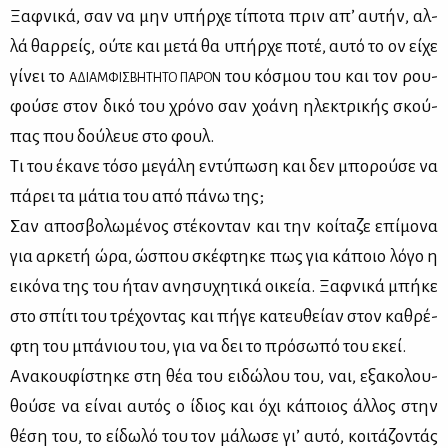
Ξαφ­νι­κά, σαν να μην υπήρ­χε τί­πο­τα πριν απ’ αυ­τήν, αλ­
λά θαρ­ρείς, ού­τε και με­τά θα υπήρ­χε πο­τέ, αυ­τό το ον εί­χε
γί­νει το
του κό­σμου του και τον ρου­
ΑΔΙΑΜ­ΦΙ­ΣΒΗ­ΤΗ­ΤΟ ΠΑ­ΡΟΝ
φού­σε στον δι­κό του χρό­νο σαν χο­ά­νη ηλε­κτρι­κής σκού­
πας που δού­λευε στο φουλ.
Τι του έκα­νε τό­σο με­γά­λη εντύ­πω­ση και δεν μπο­ρού­σε να
πά­ρει τα μά­τια του από πά­νω της;
Σαν απο­σβο­λω­μέ­νος στέ­κο­νταν και την κοί­τα­ζε επί­μο­να
για αρ­κε­τή ώρα, ώσπου σκέ­φτη­κε πως για κά­ποιο λό­γο η
ει­κό­να της του ήταν ανη­συ­χη­τι­κά οι­κεία. Ξαφ­νι­κά μπή­κε
στο σπί­τι του τρέ­χο­ντας και πή­γε κα­τευ­θεί­αν στον κα­θρέ­
φτη του μπά­νιου του, για να δει το πρό­σω­πό του εκεί.
Ανα­κου­φί­στη­κε στη θέα του ει­δώ­λου του, ναι, εξα­κο­λου­
θού­σε να εί­ναι αυ­τός ο ίδιος και όχι κά­ποιος άλ­λος στην
θέ­ση του, το εί­δω­λό του τον μά­λω­σε γι’ αυ­τό, κοι­τά­ζο­ντάς