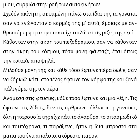
μιου, σύρ­ρι­ζα στην ροή των αυ­το­κι­νή­των.
Σχε­δόν ακί­νη­τη, σκυμ­μέ­νη πά­νω στα ίδια της τα γό­να­τα,
σαν να ενώ­νο­νταν ο κορ­μός της μ’ αυ­τά, έμοια­ζε με αν­
θρω­πό­μορ­φη πέ­τρα που εί­χε απλώ­σει τις ρί­ζες της εκεί.
Κά­θο­νταν στην άκρη του πε­ζο­δρό­μιου, σαν να κά­θο­νταν
στην άκρη του κό­σμου, τό­σο μό­νη φά­ντα­ζε, έτσι όπως
την κοί­τα­ζε από ψη­λά.
Μι­λού­σε μό­νη της και κά­θε τό­σο έφτυ­νε πέ­ρα δώ­θε, σαν
να ξόρ­κι­ζε κά­τι, στο τέ­λος έφτυ­νε τον κόρ­φο της και ξα­νά
πά­λι γύ­ρω της τον αέ­ρα.
Ανά­με­σα στις φτυ­σιές, κά­θε τό­σο έφτυ­νε και μια λέ­ξη. Τις
έφτυ­νε τις λέ­ξεις, δεν τις άρ­θρω­νε, άλ­λω­στε η γυ­ναί­κα,
όλη η πα­ρου­σία της εί­χε κά­τι το άναρ­θρο, το σπα­σμω­δι­κό
και ταυ­τό­χρο­να, τι πα­ρά­ξε­νο, ήταν η ίδια μπρο­στά στα
μά­τια του ένα από­λυ­το, ακό­ρε­στο πα­ρόν.