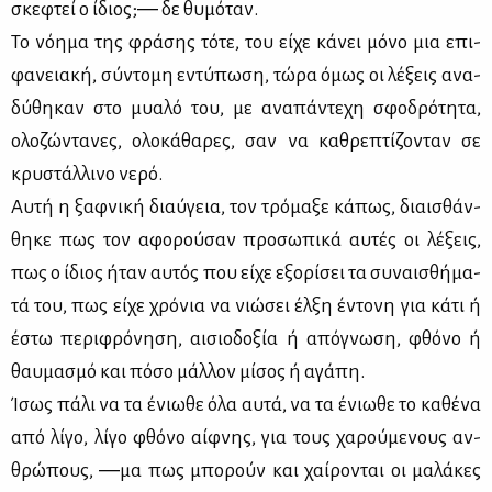
σκε­φτεί ο ίδιος;― δε θυ­μό­ταν.
Το νό­η­μα της φρά­σης τό­τε, του εί­χε κά­νει μό­νο μια επι­
φα­νεια­κή, σύ­ντο­μη εντύ­πω­ση, τώ­ρα όμως οι λέ­ξεις ανα­
δύ­θη­καν στο μυα­λό του, με ανα­πά­ντε­χη σφο­δρό­τη­τα,
ολο­ζώ­ντα­νες, ολο­κά­θα­ρες, σαν να κα­θρε­πτί­ζο­νταν σε
κρυ­στάλ­λι­νο νε­ρό.
Αυ­τή η ξαφ­νι­κή διαύ­γεια, τον τρό­μα­ξε κά­πως, διαι­σθάν­
θη­κε πως τον αφο­ρού­σαν προ­σω­πι­κά αυ­τές οι λέ­ξεις,
πως ο ίδιος ήταν αυ­τός που εί­χε εξο­ρί­σει τα συ­ναι­σθή­μα­
τά του, πως εί­χε χρό­νια να νιώ­σει έλ­ξη έντο­νη για κά­τι ή
έστω πε­ρι­φρό­νη­ση, αι­σιο­δο­ξία ή από­γνω­ση, φθό­νο ή
θαυ­μα­σμό και πό­σο μάλ­λον μί­σος ή αγά­πη.
Ίσως πά­λι να τα ένιω­θε όλα αυ­τά, να τα ένιω­θε το κα­θέ­να
από λί­γο, λί­γο φθό­νο αίφ­νης, για τους χα­ρού­με­νους αν­
θρώ­πους, ―μα πως μπο­ρούν και χαί­ρο­νται οι μα­λά­κες