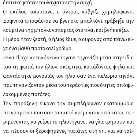
έτσι σκε­φτό­ταν του­λά­χι­στον στην αρ­χή.
Ο σκύ­λος κοι­μό­τα­νε, ο άντρας γά­βγι­ζε χα­μη­λό­φω­να.
Ξαφ­νι­κά απο­φά­σι­σε να βγει στο μπαλ­κό­νι, τρά­βη­ξε την
κουρ­τί­να της μπαλ­κο­νό­πορ­τας στο πλάι και βγή­κε έξω.
Η μέ­ρα ήταν ζε­στή, ο ήλιος έδυε, ο ου­ρα­νός από πά­νω εί­
χε ένα βα­θύ πορ­το­κα­λί χρώ­μα.
«Ένα έξο­χα κα­τα­κόκ­κι­νο τη­γά­νι τη­γα­νί­ζει μέ­σα στην ίδια
του τη φω­τιά τον ήλιο», σκέ­φτη­κε κοι­τά­ζο­ντας ψη­λά και
φα­ντά­στη­κε μο­νο­μιάς τον ήλιο σαν ένα πε­λώ­ριο τη­γά­νι
που τη­γα­νί­ζο­νταν μέ­σα του τε­ρά­στιες πο­σό­τη­τες από ψι­
λο­κομ­μέ­νες πα­τά­τες.
Την πα­ρά­ξε­νη ει­κό­να την συ­μπλή­ρω­ναν εκα­τομ­μύ­ρια
πει­να­σμέ­νοι που σαν τσα­μπιά κρέ­μο­νταν από κά­τω, πε­
ρι­μέ­νο­ντας να γεί­ρει το ηλιο­τή­γα­νο, να γλι­στρή­σουν και
να πέ­σουν οι ξε­ρο­ψη­μέ­νες πα­τά­τες στη γη, για να τρέ­