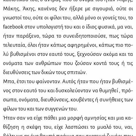
Μά­κης, Άκης, κα­νέ­νας δεν ήξε­ρε με σι­γου­ριά, ού­τε οι
γνω­στοί του, ού­τε οι φί­λοι του, αλ­λά μό­νο οι γο­νείς του, το
facebook στον υπο­λο­γι­στή του και ο ίδιος φυ­σι­κά, μα ναι,
ήταν πα­ρά­ξε­νο, τώ­ρα το συ­νει­δη­το­ποιού­σε, πως τώ­ρα
τε­λευ­ταία, όλοι ήταν κά­πως αφη­ρη­μέ­νοι, κά­πως πιο πο­
λύ βυ­θι­σμέ­νοι στον εαυ­τό τους, ξε­χνού­σαν ακό­μα και τα
ονό­μα­τα των αν­θρώ­πων που ζού­σαν κο­ντά τους ή τις
διευ­θύν­σεις των δι­κών τους σπι­τιών.
Μπα, έτσι του φαί­νο­νταν. Αυ­τός ήταν που ήταν βυ­θι­σμέ­
νος στον εαυ­τό του και δυ­σκο­λεύ­ο­νταν να θυ­μη­θεί , πρό­
σω­πα, ονό­μα­τα, διευ­θύν­σεις, κου­βέ­ντες ή συ­νή­θειες των
φί­λων του και των συγ­γε­νών του.
Ήταν σαν να εί­χε πά­θει μια μορ­φή αμνη­σί­ας και μια κα­
θί­ζη­ση η σκέ­ψη του, εί­χε λα­σπώ­σει το μυα­λό του, ναι,