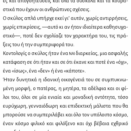
ες και απο­γοη­τεύ­σεις και όλα τα δύ­σκο­λα και τα κου­ρα­
στι­κά που έχουν οι αν­θρώ­πι­νες σχέ­σεις.
Ο σκύ­λος απλά υπήρ­χε εκεί γι’ αυ­τόν, χω­ρίς αντιρ­ρή­σεις,
χω­ρίς επι­κρί­σεις, ―αυ­τό κι αν ήταν ιδιαί­τε­ρα κα­θη­συ­χα­
στι­κό―, πο­τέ δεν σχο­λί­α­ζε τον χα­ρα­κτή­ρα του, τις πρά­
ξεις του ή την συ­μπε­ρι­φο­ρά του.
Κο­ντο­λο­γίς ο σκύ­λος ήταν ένα
διαρ­κεί­ας, μια ασφα­λής
ΝΑΙ
κα­τά­φα­ση σε ότι ήταν και σε ότι έκα­νε και πο­τέ ένα «όχι»,
ένα «ίσως», ένα «δεν» ή ένα «κά­πο­τε».
Ήταν δυ­νη­τι­κά η ιδα­νι­κή οι­κο­γέ­νειά του σε συ­μπυ­κνω­
μέ­νη μορ­φή, ο πα­τέ­ρας, η μη­τέ­ρα, τα αδέλ­φια και οι φί­
λοι του, όλοι σε μία ενιαία και μο­να­δι­κή οντό­τη­τα, τό­σο
ευ­ρύ­χω­ρη, γεν­ναιό­δω­ρη και επι­δε­κτι­κή μά­λι­στα που θα
μπο­ρού­σε να συ­μπε­ρι­λά­βει και όλο τον υπό­λοι­πο κό­σμο,
έναν κό­σμο φι­λι­κό και φι­λό­ξε­νο και όχι βέ­βαια εχθρι­κό