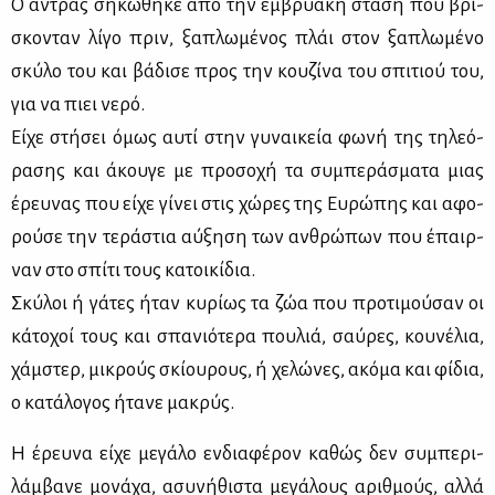
Ο άντρας ση­κώ­θη­κε από την εμ­βρυα­κή στά­ση που βρί­
σκο­νταν λί­γο πριν, ξα­πλω­μέ­νος πλάι στον ξα­πλω­μέ­νο
σκύ­λο του και βά­δι­σε προς την κου­ζί­να του σπι­τιού του,
για να πιει νε­ρό.
Εί­χε στή­σει όμως αυ­τί στην γυ­ναι­κεία φω­νή της τη­λε­ό­
ρα­σης και άκου­γε με προ­σο­χή τα συ­μπε­ρά­σμα­τα μιας
έρευ­νας που εί­χε γί­νει στις χώ­ρες της Ευ­ρώ­πης και αφο­
ρού­σε την τε­ρά­στια αύ­ξη­ση των αν­θρώ­πων που έπαιρ­
ναν στο σπί­τι τους κα­τοι­κί­δια.
Σκύ­λοι ή γά­τες ήταν κυ­ρί­ως τα ζώα που προ­τι­μού­σαν οι
κά­το­χοί τους και σπα­νιό­τε­ρα που­λιά, σαύ­ρες, κου­νέ­λια,
χάμ­στερ, μι­κρούς σκί­ου­ρους, ή χε­λώ­νες, ακό­μα και φί­δια,
ο κα­τά­λο­γος ήτα­νε μα­κρύς.
Η έρευ­να εί­χε με­γά­λο εν­δια­φέ­ρον κα­θώς δεν συ­μπε­ρι­
λάμ­βα­νε μο­νά­χα, ασυ­νή­θι­στα με­γά­λους αριθ­μούς, αλ­λά