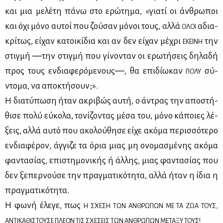
και μια με­λέ­τη πά­νω στο ερώ­τη­μα, «για­τί οι άν­θρω­ποι
και όχι μό­νο αυ­τοί που ζού­σαν μό­νοι τους, αλ­λά
αδια­
ΟΛΟΙ
κρί­τως, εί­χαν κα­τοι­κί­δια και αν δεν εί­χαν μέ­χρι
την
ΕΚΕΙ­ΝΗ
στιγ­μή ―την στιγ­μή που γί­νο­νταν οι ερω­τή­σεις δη­λα­δή
προς τους εν­δια­φε­ρό­με­νους―, θα επι­δί­ω­καν
σύ­
ΠΟ­ΛΥ
ντο­μα, να απο­κτή­σουν;».
Η δια­τύ­πω­ση ήταν ακρι­βώς αυ­τή, ο άντρας την απο­στή­
θι­σε πο­λύ εύ­κο­λα, το­νί­ζο­ντας μέ­σα του, μό­νο κά­ποιες λέ­
ξεις, αλ­λά αυ­τό που ακο­λού­θη­σε εί­χε ακό­μα πε­ρισ­σό­τε­ρο
εν­δια­φέ­ρον, άγ­γι­ζε τα όρια μιας μη ονο­μα­σμέ­νης ακό­μα
φα­ντα­σί­ας, επι­στη­μο­νι­κής ή άλ­λης, μιας φα­ντα­σί­ας που
δεν ξε­περ­νού­σε την πραγ­μα­τι­κό­τη­τα, αλ­λά ήταν η ίδια η
πραγ­μα­τι­κό­τη­τα.
Η φω­νή έλε­γε, πως
Η ΣΧΕ­ΣΗ ΤΩΝ ΑΝ­ΘΡΩ­ΠΩΝ ΜΕ ΤΑ ΖΩΑ ΤΟΥΣ,
ΑΝΤΙ­ΚΑ­ΘΙ­ΣΤΟΥ­ΣΕ ΠΛΕ­ΟΝ ΤΙΣ ΣΧΕ­ΣΕΙΣ ΤΩΝ ΑΝ­ΘΡΩ­ΠΩΝ ΜΕ­ΤΑ­ΞΥ ΤΟΥΣ!