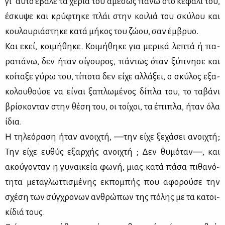
γι’ αυ­τό έβα­λε τα χέ­ρια του αμέ­σως πά­νω στο κε­φά­λι του,
έσκυ­ψε και κρύ­φτη­κε πλάι στην κοι­λιά του σκύ­λου και
κου­λου­ριά­στη­κε κα­τά μή­κος του ζώ­ου, σαν έμ­βρυο.
Και εκεί, κοι­μή­θη­κε. Κοι­μή­θη­κε για με­ρι­κά λε­πτά ή πα­
ρα­πά­νω, δεν ήταν σί­γου­ρος, πά­ντως όταν ξύ­πνη­σε και
κοί­τα­ξε γύ­ρω του, τί­πο­τα δεν εί­χε αλ­λά­ξει, ο σκύ­λος εξα­
κο­λου­θού­σε να εί­ναι ξα­πλω­μέ­νος δί­πλα του, το τα­βά­νι
βρί­σκο­νταν στην θέ­ση του, οι τοί­χοι, τα έπι­πλα, ήταν όλα
ίδια.
Η τη­λε­ό­ρα­ση ήταν ανοι­χτή, ―την εί­χε ξε­χά­σει ανοι­χτή;
Την εί­χε ευ­θύς εξαρ­χής ανοι­χτή ; Δεν θυ­μό­ταν―, και
ακού­γο­νταν η γυ­ναι­κεία φω­νή, μιας κα­τά πά­σα πι­θα­νό­
τη­τα με­τα­γλωτ­τι­σμέ­νης εκ­πο­μπής που αφο­ρού­σε την
σχέ­ση των σύγ­χρο­νων αν­θρώ­πων της πό­λης με τα κα­τοι­
κί­διά τους.