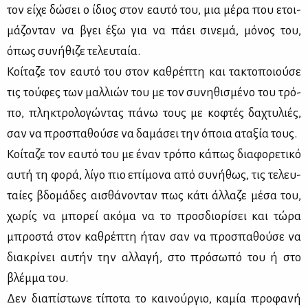
τον εί­χε δώ­σει ο ίδιος στον εαυ­τό του, μια μέ­ρα που ετοι­
μά­ζο­νταν να βγει έξω για να πά­ει σι­νε­μά, μό­νος του,
όπως συ­νή­θι­ζε τε­λευ­ταία.
Κοί­τα­ζε τον εαυ­τό του στον κα­θρέ­πτη και τα­κτο­ποιού­σε
τις τού­φες των μαλ­λιών του με τον συ­νη­θι­σμέ­νο του τρό­
πο, πλη­κτρο­λο­γώ­ντας πά­νω τους με κο­φτές δα­χτυ­λιές,
σαν να προ­σπα­θού­σε να δα­μά­σει την όποια ατα­ξία τους.
Κοί­τα­ζε τον εαυ­τό του με έναν τρό­πο κά­πως δια­φο­ρε­τι­κό
αυ­τή τη φο­ρά, λί­γο πιο επί­μο­να από συ­νή­θως, τις τε­λευ­
ταί­ες βδο­μά­δες αι­σθά­νο­νταν πως κά­τι άλ­λα­ζε μέ­σα του,
χω­ρίς να μπο­ρεί ακό­μα να το προσ­διο­ρί­σει και τώ­ρα
μπρο­στά στον κα­θρέ­πτη ήταν σαν να προ­σπα­θού­σε να
δια­κρί­νει αυ­τήν την αλ­λα­γή, στο πρό­σω­πό του ή στο
βλέμ­μα του.
Δεν δια­πί­στω­νε τί­πο­τα το και­νούρ­γιο, κα­μία προ­φα­νή