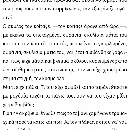
βάλ­τω­νε σε ένα θα­μπό πράγ­μα σαν σκο­τει­νό ζυ­μά­ρι που
τον ρου­φού­σε και τον συρ­ρί­κνω­νε, τον εξα­φά­νι­ζε σι­γά-
σι­γά.
Ο σκύ­λος τον κοί­τα­ξε, ―τον κοί­τα­ζε άρα­γε από ώρα;―,
με εκεί­να τα υπο­ταγ­μέ­να, ου­ρά­νια, σκυ­λί­σια μά­τια του
και τό­τε τον κοί­τα­ξε κι αυ­τός, με εκεί­να τα γουρ­λω­μέ­να,
ου­ρά­νια, σκυ­λί­σια μά­τια του, ναι, έτσι αι­σθάν­θη­κε ξαφ­νι­
κά, πως εί­χε μά­τια και βλέμ­μα σκύ­λου, κυ­ριευ­μέ­νος από
ένα αί­σθη­μα ήτ­τας, τα­πεί­νω­σης, σαν να εί­χε χά­σει μέ­σα
σε μια στιγ­μή, τον κό­σμο όλο.
Μα τι εί­χε πά­θει; Τι του εί­χε συμ­βεί και το τα­βά­νι έπε­φτε
με ρα­γδαία τα­χύ­τη­τα πά­νω του, σαν να του εί­χαν ρί­ξει
χει­ρο­βομ­βί­δα;
Για την ακρί­βεια, ένιω­θε πως το τα­βά­νι χα­μή­λω­νε τρο­μα­
χτι­κά προς τα κά­τω και πως θα τον πλά­κω­νε όπου να’ ναι,