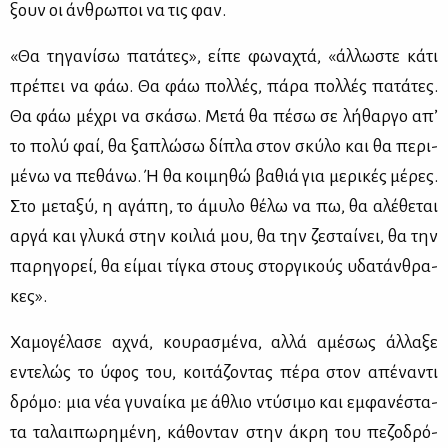
ξουν οι άν­θρω­ποι να τις φαν.
«Θα τη­γα­νί­σω πα­τά­τες», εί­πε φω­να­χτά, «άλ­λω­στε κά­τι
πρέ­πει να φάω. Θα φάω πολ­λές, πά­ρα πολ­λές πα­τά­τες.
Θα φάω μέ­χρι να σκά­σω. Με­τά θα πέ­σω σε λή­θαρ­γο απ’
το πο­λύ φαί, θα ξα­πλώ­σω δί­πλα στον σκύ­λο και θα πε­ρι­
μέ­νω να πε­θά­νω. Ή θα κοι­μη­θώ βα­θιά για με­ρι­κές μέ­ρες.
Στο με­τα­ξύ, η αγά­πη, το άμυ­λο θέ­λω να πω, θα αλέ­θε­ται
αρ­γά και γλυ­κά στην κοι­λιά μου, θα την ζε­σταί­νει, θα την
πα­ρη­γο­ρεί, θα εί­μαι τί­γκα στους στορ­γι­κούς υδα­τάν­θρα­
κες».
Χα­μο­γέ­λα­σε αχνά, κου­ρα­σμέ­να, αλ­λά αμέ­σως άλ­λα­ξε
εντε­λώς το ύφος του, κοι­τά­ζο­ντας πέ­ρα στον απέ­να­ντι
δρό­μο: μια νέα γυ­ναί­κα με άθλιο ντύ­σι­μο και εμ­φα­νέ­στα­
τα τα­λαι­πω­ρη­μέ­νη, κά­θο­νταν στην άκρη του πε­ζο­δρό­