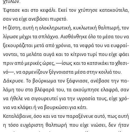
χτύ­λων.
Έφτα­σε και στο κε­φά­λι. Εκεί τον χτύ­πη­σε κα­τα­κού­τε­λα,
σαν να εί­χε ανε­βά­σει πυ­ρε­τό.
Η ζέ­στη, αυ­τή η ολο­κλη­ρω­τι­κή, κυ­κλω­τι­κή θαλ­πω­ρή, τον
λί­γω­σε μέ­χρι τα σπλά­χνα. Αι­σθάν­θη­κε όλο το μέ­σα του να
ξε­κου­ρά­ζε­ται με­τά από χρό­νια, τα νε­φρά του να ευ­φραί­
νο­νται, τα με­λά­τα αυ­γά και το κί­τρι­νο τυ­ρί που εί­χε φά­ει
πριν από με­ρι­κές ώρες, ―ίσως και το κα­τσι­κά­κι το χθε­σι­
νό―, να αρ­με­νί­ζουν ξέ­γνοια­στα μέ­σα στην κοι­λιά του.
Δά­κρυ­σε. Το βούρ­κω­μα τον ξάφ­νια­σε, ανέ­βα­σε την πα­
λά­μη του στα βλέ­φα­ρά του, τα ακού­μπη­σε ελα­φρά, σαν
να ήθε­λε να σι­γου­ρευ­τεί για την υγρα­σία τους, εί­χε χρό­
νια να κλά­ψει ή να βουρ­κώ­σει για κά­τι.
Κα­τα­λά­βαι­νε, όσο και να τον πα­ρα­ξέ­νευε αυ­τό, πως αυ­τή
η τό­σο ευ­χά­ρι­στη θαλ­πω­ρή που εί­χε νιώ­σει, δεν ήταν