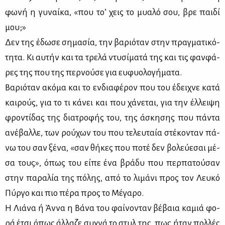
φω­νή η γυ­ναί­κα, «που το’ χεις το μυα­λό σου, βρε παι­δί
μου;»
Δεν της έδω­σε ση­μα­σία, την βα­ριό­ταν στην πραγ­μα­τι­κό­
τη­τα. Κι αυ­τήν και τα τρε­λά ντυ­σί­μα­τά της και τις φαν­φά­
ρες της που της περ­νού­σε για ευ­φυο­λο­γή­μα­τα.
Βα­ριό­ταν ακό­μα και το εν­δια­φέ­ρον που του έδει­χνε κα­τά
και­ρούς, για το τι κά­νει και που χά­νε­ται, για την έλ­λει­ψη
φρο­ντί­δας της δια­τρο­φής του, της άσκη­σης που πά­ντα
ανέ­βαλ­λε, των ρού­χων του που τε­λευ­ταία στέ­κο­νταν πά­
νω του σαν ξέ­να, «σαν θή­κες που πο­τέ δεν βο­λεύ­ε­σαι μέ­
σα τους», όπως του εί­πε ένα βρά­δυ που περ­πα­τού­σαν
στην πα­ρα­λία της πό­λης, από το λι­μά­νι προς τον Λευ­κό
Πύρ­γο και πιο πέ­ρα προς το Μέ­γα­ρο.
Η Λιά­να ή Άν­να η Βά­να του φαί­νο­νταν βέ­βαια κα­μιά φο­
ρά έτσι όπως άλ­λα­ζε συ­χνά το στυλ της, πως ήταν πολ­λές