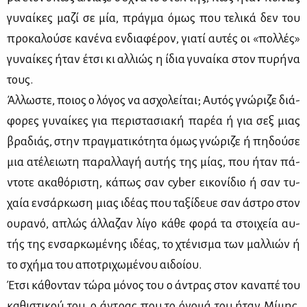
γυ­ναί­κες μα­ζί σε μία, πράγ­μα όμως που τε­λι­κά δεν του
προ­κα­λού­σε κα­νέ­να εν­δια­φέ­ρον, για­τί αυ­τές οι «πολ­λές»
γυ­ναί­κες ήταν έτσι κι αλ­λιώς η ίδια γυ­ναί­κα στον πυ­ρή­να
τους.
Άλ­λω­στε, ποιος ο λό­γος να ασχο­λεί­ται; Αυ­τός γνώ­ρι­ζε διά­
φο­ρες γυ­ναί­κες για πε­ρι­στα­σια­κή πα­ρέα ή για σεξ μιας
βρα­διάς, στην πραγ­μα­τι­κό­τη­τα όμως γνώ­ρι­ζε ή πη­δού­σε
μια ατέ­λειω­τη πα­ραλ­λα­γή αυ­τής της μί­ας, που ήταν πά­
ντο­τε ακα­θό­ρι­στη, κά­πως σαν cyber ει­κο­νί­διο ή σαν τυ­
χαία εν­σάρ­κω­ση μιας ιδέ­ας που τα­ξί­δευε σαν άστρο στον
ου­ρα­νό, απλώς άλ­λα­ζαν λί­γο κά­θε φο­ρά τα στοι­χεία αυ­
τής της εν­σαρ­κω­μέ­νης ιδέ­ας, το χτέ­νι­σμα των μαλ­λιών ή
το σχή­μα του απο­τρι­χω­μέ­νου αι­δοί­ου.
Έτσι κά­θο­νταν τώ­ρα μό­νος του ο άντρας στον κα­να­πέ του
κα­θι­στι­κού του, ο άντρας που το όνο­μά του ήταν Μί­μης,