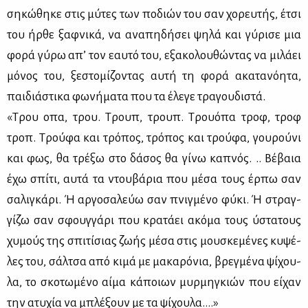
ση­κώ­θη­κε στις μύ­τες των πο­διών του σαν χο­ρευ­τής, έτσι
του ήρ­θε ξαφ­νι­κά, να ανα­πη­δή­σει ψη­λά και γύ­ρι­σε μια
φο­ρά γύ­ρω απ’ τον εαυ­τό του, εξα­κο­λου­θώ­ντας να μι­λά­ει
μό­νος του, ξε­στο­μί­ζο­ντας αυ­τή τη φο­ρά ακα­τα­νό­η­τα,
παι­διά­στι­κα φω­νή­μα­τα που τα έλε­γε τρα­γου­δι­στά.
«Τρου οπα, τρου. Τρουπ, τρουπ. Τρουό­πα τροφ, τροφ
τροπ. Τρού­φα και τρό­πος, τρό­πος και τρού­φα, γου­ρού­νι
και φως, θα τρέ­ξω στο δά­σος θα γί­νω κα­πνός. .. Βέ­βαια
έχω σπί­τι, αυ­τά τα ντου­βά­ρια που μέ­σα τους έρ­πω σαν
σα­λι­γκά­ρι. Ή αρ­γο­σα­λεύω σαν πνιγ­μέ­νο φύ­κι. Ή στραγ­
γί­ζω σαν σφουγ­γά­ρι που κρα­τά­ει ακό­μα τους ύστα­τους
χυ­μούς της σπι­τί­σιας ζω­ής μέ­σα στις μου­σκε­μέ­νες κυ­ψέ­
λες του, σάλ­τσα από κι­μά με μα­κα­ρό­νια, βρεγ­μέ­να ψί­χου­
λα, το σκο­τω­μέ­νο αί­μα κά­ποιων μυρ­μη­γκιών που εί­χαν
την ατυ­χία να μπλέ­ξουν με τα ψί­χου­λα....»