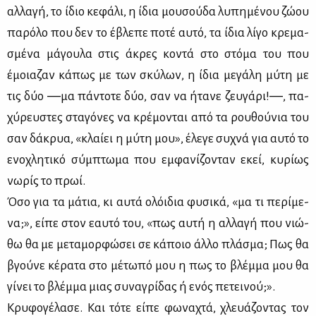
αλ­λα­γή, το ίδιο κε­φά­λι, η ίδια μου­σού­δα λυ­πη­μέ­νου ζώ­ου
πα­ρό­λο που δεν το έβλε­πε πο­τέ αυ­τό, τα ίδια λί­γο κρε­μα­
σμέ­να μά­γου­λα στις άκρες κο­ντά στο στό­μα του που
έμοια­ζαν κά­πως με των σκύ­λων, η ίδια με­γά­λη μύ­τη με
τις δύο ―μα πά­ντο­τε δύο, σαν να ήτα­νε ζευ­γά­ρι!―, πα­
χύ­ρευ­στες στα­γό­νες να κρέ­μο­νται από τα ρου­θού­νια του
σαν δά­κρυα, «κλαί­ει η μύ­τη μου», έλε­γε συ­χνά για αυ­τό το
ενο­χλη­τι­κό σύμ­πτω­μα που εμ­φα­νί­ζο­νταν εκεί, κυ­ρί­ως
νω­ρίς το πρωί.
Όσο για τα μά­τια, κι αυ­τά ολόι­δια φυ­σι­κά, «μα τι πε­ρί­με­
να;», εί­πε στον εαυ­τό του, «πως αυ­τή η αλ­λα­γή που νιώ­
θω θα με με­τα­μορ­φώ­σει σε κά­ποιο άλ­λο πλά­σμα; Πως θα
βγού­νε κέ­ρα­τα στο μέ­τω­πό μου η πως το βλέμ­μα μου θα
γί­νει το βλέμ­μα μιας συ­να­γρί­δας ή ενός πε­τει­νού;».
Κρυ­φο­γέ­λα­σε. Και τό­τε εί­πε φω­να­χτά, χλευά­ζο­ντας τον