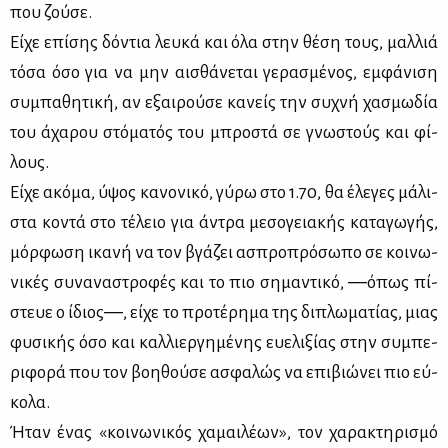
που ζού­σε.
Εί­χε επί­σης δό­ντια λευ­κά και όλα στην θέ­ση τους, μαλ­λιά
τό­σα όσο για να μην αι­σθά­νε­ται γε­ρα­σμέ­νος, εμ­φά­νι­ση
συ­μπα­θη­τι­κή, αν εξαι­ρού­σε κα­νείς την συ­χνή χα­σμω­δία
του άχα­ρου στό­μα­τός του μπρο­στά σε γνω­στούς και φί­
λους.
Εί­χε ακό­μα, ύψος κα­νο­νι­κό, γύ­ρω στο 1.70, θα έλε­γες μά­λι­
στα κο­ντά στο τέ­λειο για άντρα με­σο­γεια­κής κα­τα­γω­γής,
μόρ­φω­ση ικα­νή να τον βγά­ζει ασπρο­πρό­σω­πο σε κοι­νω­
νι­κές συ­να­να­στρο­φές και το πιο ση­μα­ντι­κό, ―όπως πί­
στευε ο ίδιος―, εί­χε το προ­τέ­ρη­μα της δι­πλω­μα­τί­ας, μιας
φυ­σι­κής όσο και καλ­λιερ­γη­μέ­νης ευ­ε­λι­ξί­ας στην συ­μπε­
ρι­φο­ρά που τον βοη­θού­σε ασφα­λώς να επι­βιώ­νει πιο εύ­
κο­λα.
Ήταν ένας «κοι­νω­νι­κός χα­μαι­λέ­ων», τον χα­ρα­κτη­ρι­σμό