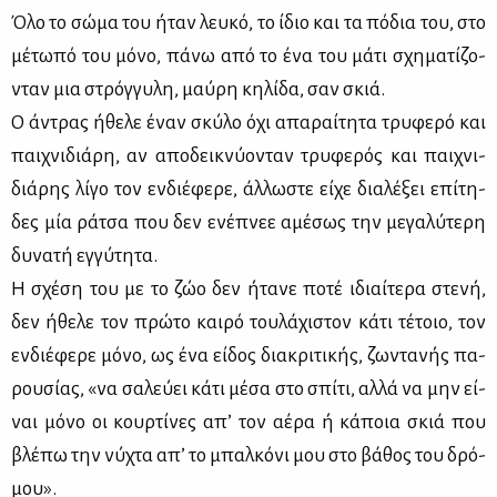
Όλο το σώ­μα του ήταν λευ­κό, το ίδιο και τα πό­δια του, στο
μέ­τω­πό του μό­νο, πά­νω από το ένα του μά­τι σχη­μα­τί­ζο­
νταν μια στρόγ­γυ­λη, μαύ­ρη κη­λί­δα, σαν σκιά.
Ο άντρας ήθε­λε έναν σκύ­λο όχι απα­ραί­τη­τα τρυ­φε­ρό και
παι­χνι­διά­ρη, αν απο­δει­κνύ­ο­νταν τρυ­φε­ρός και παι­χνι­
διά­ρης λί­γο τον εν­διέ­φε­ρε, άλ­λω­στε εί­χε δια­λέ­ξει επί­τη­
δες μία ρά­τσα που δεν ενέ­πνεε αμέ­σως την με­γα­λύ­τε­ρη
δυ­να­τή εγ­γύ­τη­τα.
Η σχέ­ση του με το ζώο δεν ήτα­νε πο­τέ ιδιαί­τε­ρα στε­νή,
δεν ήθε­λε τον πρώ­το και­ρό του­λά­χι­στον κά­τι τέ­τοιο, τον
εν­διέ­φε­ρε μό­νο, ως ένα εί­δος δια­κρι­τι­κής, ζω­ντα­νής πα­
ρου­σί­ας, «να σα­λεύ­ει κά­τι μέ­σα στο σπί­τι, αλ­λά να μην εί­
ναι μό­νο οι κουρ­τί­νες απ’ τον αέ­ρα ή κά­ποια σκιά που
βλέ­πω την νύ­χτα απ’ το μπαλ­κό­νι μου στο βά­θος του δρό­
μου».