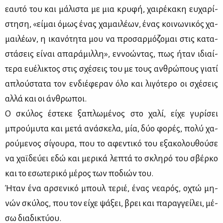
εαυ­τό του και μά­λι­στα με μια κρυ­φή, χαι­ρέ­κα­κη ευ­χα­ρί­
στη­ση, «εί­μαι όμως ένας χα­μαι­λέ­ων, ένας κοι­νω­νι­κός χα­
μαι­λέ­ων, η ικα­νό­τη­τα μου να προ­σαρ­μό­ζο­μαι στις κα­τα­
στά­σεις εί­ναι απα­ρά­μιλ­λη», εν­νο­ώ­ντας, πως ήταν ιδιαί­
τε­ρα ευ­έ­λι­κτος στις σχέ­σεις του με τους αν­θρώ­πους για­τί
απλού­στα­τα τον εν­διέ­φε­ραν όλο και λι­γό­τε­ρο οι σχέ­σεις
αλ­λά και οι άν­θρω­ποι.
Ο σκύ­λος έστε­κε ξα­πλω­μέ­νος στο χα­λί, εί­χε γυ­ρί­σει
μπρού­μυ­τα και με­τά ανά­σκε­λα, μία, δύο φο­ρές, πο­λύ χα­
ρού­με­νος σί­γου­ρα, που το αφε­ντι­κό του εξα­κο­λου­θού­σε
να χαϊ­δεύ­ει εδώ και με­ρι­κά λε­πτά το σκλη­ρό του σβέρ­κο
και το εσω­τε­ρι­κό μέ­ρος των πο­διών του.
Ήταν ένα αρ­σε­νι­κό μπουλ τε­ριέ, ένας νε­α­ρός, οχτώ μη­
νών σκύ­λος, που τον εί­χε ψά­ξει, βρει και πα­ραγ­γεί­λει, μέ­
σω δια­δι­κτύ­ου.