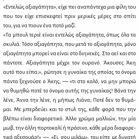
«Εντε­λώς αξια­γά­πη­τα», εί­χε πει ανα­πά­ντε­χα μια φί­λη του
που τον εί­χε επι­σκε­φτεί πριν με­ρι­κές μέ­ρες στο σπί­τι
του, για να πιουν ένα πο­τό μα­ζί.
«Τα μπουλ τε­ριέ εί­ναι εντε­λώς αξια­γά­πη­τα, όπως όλα τα
σκυ­λιά. Τό­σο αξια­γά­πη­τα, που με­τά το αξια­γά­πη­τα, μό­νο
αξια­γά­πη­τα μπο­ρεί να εί­ναι στο δι­η­νε­κές. Στο αεί και στο
πά­ντο­τε. Αξια­γά­πη­τα μέ­χρι τον ου­ρα­νό. Άκου­σες Άκη
αυ­τό που εί­πα;», ρώ­τη­σε η γυ­ναί­κα της οποί­ας το όνο­μα
πά­ντα ξε­χνού­σε ο Άκης, ― «τι στο κα­λό, να μην μπο­ρώ
να θυ­μη­θώ πο­τέ το όνο­μα αυ­τής της γυ­ναί­κας! Βά­να την
λέ­νε, Άν­να την λέ­νε, η μή­πως Λιά­να; Πο­τέ δεν το θυ­μά­
μαι. Με μπερ­δεύ­ει και το στυλ της, κά­θε φο­ρά που την
βλέ­πω εί­ναι δια­φο­ρε­τι­κό. Άλ­λο χρώ­μα μαλ­λιών, την μία
μωβ, την άλ­λη πορ­το­κα­λί ή πρά­σι­νο, κά­θε μέ­ρα δια­φο­ρε­
τι­κά αξε­σουάρ!» ―, «Ει, σου μι­λάω», του εί­πε με δυ­να­τή