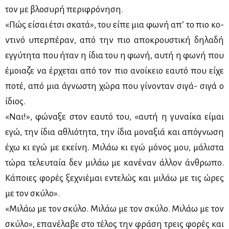
τον με βλο­συ­ρή πε­ρι­φρό­νη­ση.
«Πώς εί­σαι έτσι σκα­τά», του εί­πε μια φω­νή απ’ το πιο κο­
ντι­νό υπερ­πέ­ραν, από την πιο απο­κρου­στι­κή δη­λα­δή
εγ­γύ­τη­τα που ήταν η ίδια του η φω­νή, αυ­τή η φω­νή που
έμοια­ζε να έρ­χε­ται από τον πιο ανοί­κειο εαυ­τό που εί­χε
πο­τέ, από μια άγνω­στη χώ­ρα που γί­νο­νταν σι­γά- σι­γά ο
ίδιος.
«Ναι!», φώ­να­ξε στον εαυ­τό του, «αυ­τή η γυ­ναί­κα εί­μαι
εγώ, την ίδια αθλιό­τη­τα, την ίδια μο­να­ξιά και από­γνω­ση
έχω κι εγώ με εκεί­νη. Μι­λάω κι εγώ μό­νος μου, μά­λι­στα
τώ­ρα τε­λευ­ταία δεν μι­λάω με κα­νέ­ναν άλ­λον άν­θρω­πο.
Κά­ποιες φο­ρές ξε­χνιέ­μαι εντε­λώς και μι­λάω με τις ώρες
με τον σκύ­λο».
«Μι­λάω με τον σκύ­λο. Μι­λάω με τον σκύ­λο. Μι­λάω με τον
σκύ­λο», επα­νέ­λα­βε στο τέ­λος την φρά­ση τρεις φο­ρές και