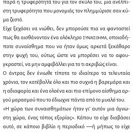
πα­ρά η τρυ­φε­ρό­τη­τά του για τον σκύ­λο του, μια ανέλ­πι­
στη τρυ­φε­ρό­τη­τα που μο­νο­μιάς τον πλημ­μύ­ρι­σε σαν κύ­
μα ζε­στό.
Εί­χε ξε­χά­σει να νιώ­θει, δεν μπο­ρού­σε πια να φα­ντα­στεί
πως θα αι­σθά­νο­νταν ένα ολό­κλη­ρο
, οποιο­δή­
ΣΥ­ΝΑΙ­ΣΘΗ­ΜΑ
πο­τε συ­ναί­σθη­μα που να ήταν όμως αρ­κε­τά ξε­κά­θα­ρο
στην ψυ­χή του, ού­τως ώστε να μπο­ρέ­σει να το αφου­
γκρα­στεί, να μην αμ­φι­βάλ­λει για το τι ακρι­βώς εί­ναι.
Ο άντρας δεν ένιω­θε τί­πο­τα το ιδιαί­τε­ρο τα τε­λευ­ταία
χρό­νια, τον κα­τέ­βαλ­λε όλο και πιο συ­χνά η βα­ρε­μά­ρα και
η αδια­φο­ρία και ένα ολο­έ­να και πιο επί­μο­νο αί­σθη­μα αρ­
γού μα­ρα­σμού που το έδιω­χνε πά­ντα από το μυα­λό του.
«Η χώ­ρα των συ­ναι­σθη­μά­των ήταν γι’ αυ­τόν μια άγνω­
στη χώ­ρα, ένας τό­πος εξο­ρί­ας». Κά­που το εί­χε δια­βά­σει
αυ­τό, σε κά­ποιο βι­βλίο η πε­ριο­δι­κό ―ή μή­πως το εί­χε