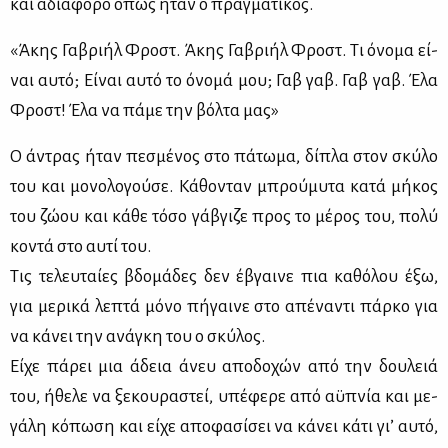
και αδιά­φο­ρο όπως ήταν ο πραγ­μα­τι­κός.
«Άκης Γα­βρι­ήλ Φροστ. Άκης Γα­βρι­ήλ Φροστ. Τι όνο­μα εί­
ναι αυ­τό; Εί­ναι αυ­τό το όνο­μά μου; Γαβ γαβ. Γαβ γαβ. Έλα
Φροστ! Έλα να πά­με την βόλ­τα μας»
Ο άντρας ήταν πε­σμέ­νος στο πά­τω­μα, δί­πλα στον σκύ­λο
του και μο­νο­λο­γού­σε. Κά­θο­νταν μπρού­μυ­τα κα­τά μή­κος
του ζώ­ου και κά­θε τό­σο γά­βγι­ζε προς το μέ­ρος του, πο­λύ
κο­ντά στο αυ­τί του.
Τις τε­λευ­ταί­ες βδο­μά­δες δεν έβγαι­νε πια κα­θό­λου έξω,
για με­ρι­κά λε­πτά μό­νο πή­γαι­νε στο απέ­να­ντι πάρ­κο για
να κά­νει την ανά­γκη του ο σκύ­λος.
Εί­χε πά­ρει μια άδεια άνευ απο­δο­χών από την δου­λειά
του, ήθε­λε να ξε­κου­ρα­στεί, υπέ­φε­ρε από αϋ­πνία και με­
γά­λη κό­πω­ση και εί­χε απο­φα­σί­σει να κά­νει κά­τι γι’ αυ­τό,