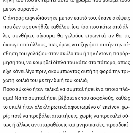
λή­νη του που εκ­πέ­μπει αυ­τό το χρώ­μα που μοιά­ζει τό­σο
με τον ου­ρα­νό;»
Ο άντρας αιφ­νι­διά­στη­κε με τον εαυ­τό του, έκα­νε σκέ­ψεις
που δεν τις συ­νή­θι­ζε κα­θό­λου, ίσα-ίσα που κά­τω από άλ­
λες συν­θή­κες σί­γου­ρα θα γε­λού­σε ει­ρω­νι­κά αν θα τις
άκου­γε από άλ­λους, πως όμως να εξη­γή­σει αυ­τήν την αί­
σθη­ση του γα­λά­ζιου στον σκύ­λο του ή την έντο­νη πα­ρόρ­
μη­σή του, να κοι­μη­θεί δί­πλα του κά­τω στο πά­τω­μα, όπως
εί­χε κά­νει λί­γο πριν, ακου­μπώ­ντας αυ­τή τη φο­ρά την τρι­
χω­τή κοι­λιά του με την δι­κή του κοι­λιά;
Πό­σο εύ­κο­λο ήταν τε­λι­κά να συ­μπα­θή­σει ένα τέ­τοιο πλά­
σμα! Να το συ­μπα­θή­σει βέ­βαια εκ του ασφα­λούς, κα­θώς
το σκυ­λί ήταν ολο­κλη­ρω­τι­κά αφο­σιω­μέ­νο σ’ εκεί­νον, χω­
ρίς πο­τέ να προ­βά­λει απαι­τή­σεις, χω­ρίς να προ­κα­λεί ού­
τως ή άλ­λως αντι­πα­ρα­θέ­σεις και μνη­σι­κα­κί­ες, προσ­δο­κί­