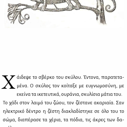
Χ
άι­δε­ψε το σβέρ­κο του σκύ­λου. Έντο­να, πα­ρα­τε­τα­
μέ­να. Ο σκύ­λος τον κοί­τα­ξε με ευ­γνω­μο­σύ­νη, με
εκεί­να τα ικε­τευ­τι­κά, ου­ρά­νια, σκυ­λί­σια μά­τια του.
Το χά­δι στον λαι­μό του ζώ­ου, τον ζέ­στα­νε ακα­ριαία. Σαν
ηλε­κτρι­κό δέ­ντρο η ζέ­στη δια­κλα­δί­στη­κε σε όλο του το
σώ­μα, δια­πέ­ρα­σε τα χέ­ρια, τα πό­δια, τις άκρες των δα­