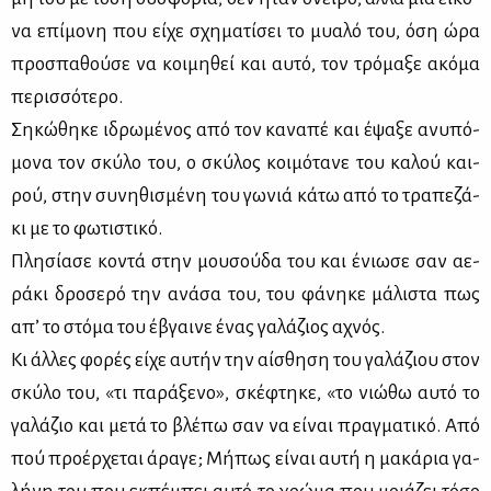
να επί­μο­νη που εί­χε σχη­μα­τί­σει το μυα­λό του, όση ώρα
προ­σπα­θού­σε να κοι­μη­θεί και αυ­τό, τον τρό­μα­ξε ακό­μα
πε­ρισ­σό­τε­ρο.
Ση­κώ­θη­κε ιδρω­μέ­νος από τον κα­να­πέ και έψα­ξε ανυ­πό­
μο­να τον σκύ­λο του, ο σκύ­λος κοι­μό­τα­νε του κα­λού και­
ρού, στην συ­νη­θι­σμέ­νη του γω­νιά κά­τω από το τρα­πε­ζά­
κι με το φω­τι­στι­κό.
Πλη­σί­α­σε κο­ντά στην μου­σού­δα του και ένιω­σε σαν αε­
ρά­κι δρο­σε­ρό την ανά­σα του, του φά­νη­κε μά­λι­στα πως
απ’ το στό­μα του έβγαι­νε ένας γα­λά­ζιος αχνός.
Κι άλ­λες φο­ρές εί­χε αυ­τήν την αί­σθη­ση του γα­λά­ζιου στον
σκύ­λο του, «τι πα­ρά­ξε­νο», σκέ­φτη­κε, «το νιώ­θω αυ­τό το
γα­λά­ζιο και με­τά το βλέ­πω σαν να εί­ναι πραγ­μα­τι­κό. Από
πού προ­έρ­χε­ται άρα­γε; Μή­πως εί­ναι αυ­τή η μα­κά­ρια γα­