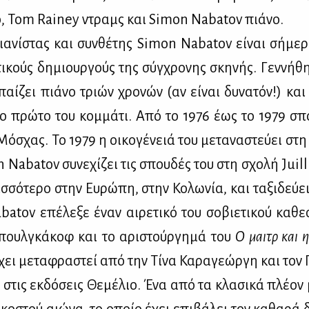
ο, Tom Rainey ντραμς και Simon Nabatov πιά­νο.
α­νί­στας και συν­θέ­της Simon Nabatov εί­ναι σή­με
τι­κούς δη­μιουρ­γούς της σύγ­χρο­νης σκη­νής. Γεν­νή­θη
 παί­ζει πιά­νο τριών χρο­νών (αν εί­ναι δυ­να­τόν!) και
 το πρώ­το του κομ­μά­τι. Από το 1976 έως το 1979 σπ
ό­σχας. Το 1979 η οι­κο­γέ­νειά του με­τα­να­στεύ­ει στ
 Nabatov συ­νε­χί­ζει τις σπου­δές του στη σχο­λή Juill
σ­σό­τε­ρο στην Ευ­ρώ­πη, στην Κο­λω­νία, και τα­ξι­δεύ­ε
tov επέ­λε­ξε έναν αι­ρε­τι­κό του σο­βιε­τι­κού κα­θε­
πουλ­γκά­κοφ και το αρι­στούρ­γη­μά του
Ο μαιτρ και η 
έχει με­τα­φρα­στεί από την Τί­να Κα­ρα­γε­ώρ­γη και τον 
 στις εκ­δό­σεις Θε­μέ­λιο. Ένα από τα κλα­σι­κά πλέ­ον 
­κο­στού αιώ­να, το οποίο έχει επι­βά­λει τον κα­θα­ρά 