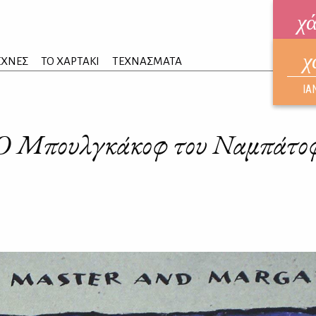
χ
χ
ηλεκ
ΕΧΝΕΣ
ΤΟ ΧΑΡΤΑΚΙ
ΤΕΧΝΑΣΜΑΤΑ
ΑΥΓ
ΙΑ
Ο Μπουλγκάκοφ του Ναμπάτο