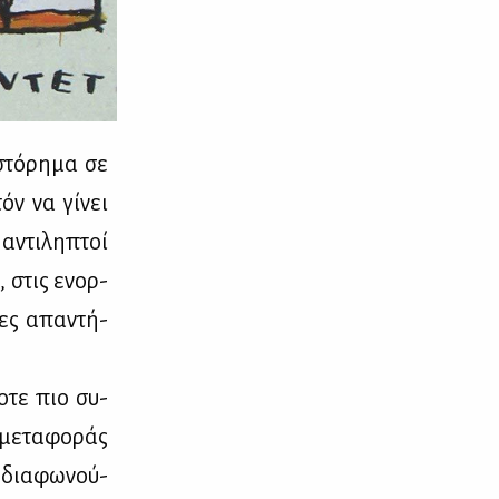
στό­ρη­μα σε
τόν να γί­νει
αντι­λη­πτοί
α, στις ενορ­
ιες απα­ντή­
ο­τε πιο συ­
 με­τα­φο­ράς
 δια­φω­νού­