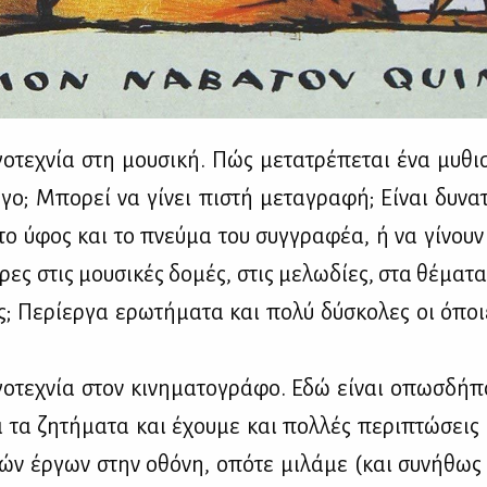
ο­τε­χνία στη μου­σι­κή. Πώς με­τα­τρέ­πε­ται ένα μυ­θι­
­γο; Μπο­ρεί να γί­νει πι­στή με­τα­γρα­φή; Εί­ναι δυ­να­
 το ύφος και το πνεύ­μα του συγ­γρα­φέα, ή να γί­νουν 
­ρες στις μου­σι­κές δο­μές, στις με­λω­δί­ες, στα θέ­μα­τ
ς; Πε­ρί­ερ­γα ερω­τή­μα­τα και πο­λύ δύ­σκο­λες οι όπο
ο­τε­χνία στον κι­νη­μα­το­γρά­φο. Εδώ εί­ναι οπωσ­δή­π
α τα ζη­τή­μα­τα και έχου­με και πολ­λές πε­ρι­πτώ­σεις
ι­κών έρ­γων στην οθό­νη, οπό­τε μι­λά­με (και συ­νή­θως