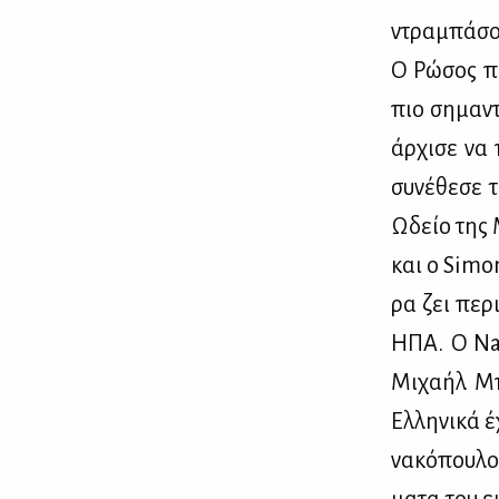
ντρα­μπά­σ
Ο Ρώ­σος πι
πιο ση­μα­ν
άρ­χι­σε να
συ­νέ­θε­σε
Ωδείο της Μ
και ο Simon
ρα ζει πε­ρι
ΗΠΑ. Ο Naba
Μι­χα­ήλ Μ
Ελ­λη­νι­κά 
να­κό­που­λο
μα­τα του ει