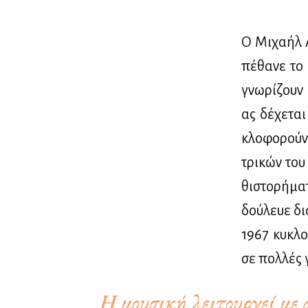
Ο Μι­χα­ήλ 
πέ­θα­νε το
γνω­ρί­ζουν 
ας δέ­χε­τα
κλο­φο­ρούν
τρι­κών του
θι­στο­ρή­μ
δού­λευε δι
1967 κυ­κλο
σε πολ­λές 
Η μουσική λειτουργεί με 