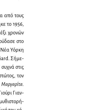
­ρα από τους
­κε το 1956,
 έξι χρο­νών
ού­δα­σε στο
η Νέα Υόρ­κη
iard. Σή­με­
ι συ­χνά στις
στώ­τος, τον
Μαρ­γα­ρί­τα.
Γιού­ρι Γιαν­
μυ­θι­στο­ρή­
δι­κό του κό­