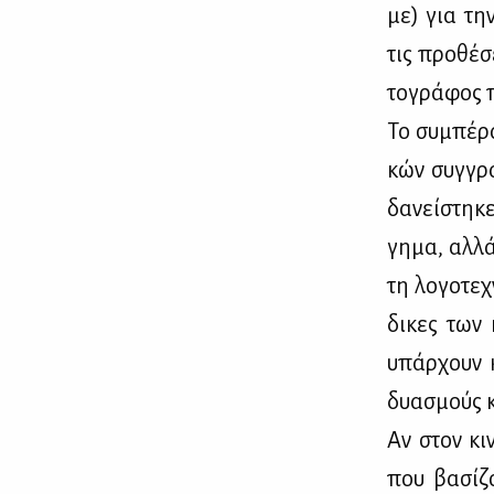
με) για την
τις προ­θέ­
το­γρά­φος π
Το συ­μπέ­ρ
κών συγ­γρα
δα­νεί­στη­κ
γη­μα, αλ­λά
τη λο­γο­τε
δι­κες των κ
υπάρ­χουν κ
δυα­σμούς κ
Αν στον κι­ν
που βα­σί­ζ