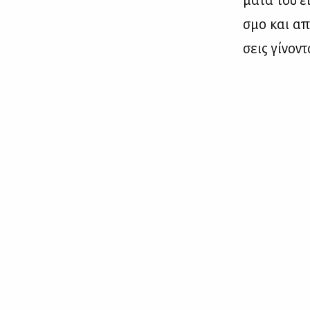
σμο και απο
σεις γί­νο­ν