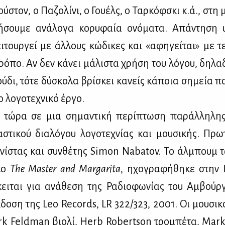
ύ­στον, ο Πα­ζο­λί­νι, ο Γου­έλς, ο Ταρ­κόφ­σκι κ.ά., στη 
ή­σου­με ανά­λο­γα κο­ρυ­φαία ονό­μα­τα. Απά­ντη­ση
ει­τουρ­γεί με άλ­λους κώ­δι­κες και «αφη­γεί­ται» με τε
τρό­πο. Αν δεν κά­νει μά­λι­στα χρή­ση του λό­γου, δη­λ
ύ­δι, τό­τε δύ­σκο­λα βρί­σκει κα­νείς κά­ποια ση­μεία π
 λο­γο­τε­χνι­κό έρ­γο.
ε τώ­ρα σε μια ση­μα­ντι­κή πε­ρί­πτω­ση πα­ράλ­λη­λ
στι­κού δια­λό­γου λο­γο­τε­χνί­ας και μου­σι­κής. Πρω­
α­νί­στας και συν­θέ­της Simon Nabatov. Το άλ­μπουμ
τλο
The Master and Margarita
, ηχο­γρα­φή­θη­κε στην 
ει­ται για ανά­θε­ση της Ρα­διο­φω­νί­ας του Αμ­βούρ
­δο­ση της Leo Records, LR 322/323, 2001. Oι μου­σι­κ
ark Feldman βιο­λί, Herb Robertson τρο­μπέ­τα, Mark