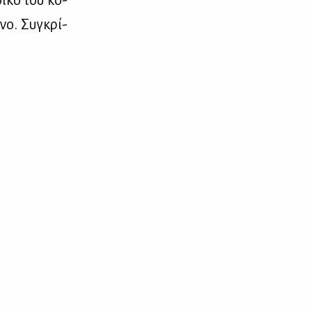
νο. Συ­γκρί­