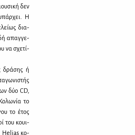
μου­σι­κή δεν
 υπάρ­χει. Η
­λεί­ως δια­
α­δή απαγ­γε­
ου να σχε­τί­
ης δρά­σης ή
τα­γω­νι­στής
 των δύο CD,
Κο­λω­νία το
­γου το έτος
οί του κουι­
 Helias κο­