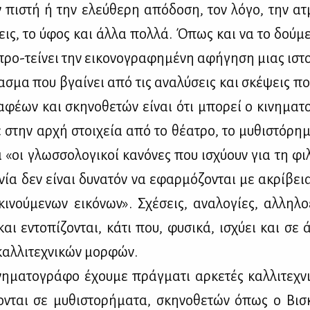
 πι­στή ή την ελεύ­θε­ρη από­δο­ση, τον λό­γο, την α
σεις, το ύφος και άλ­λα πολ­λά. Όπως και να το δού­με,
ρο-τεί­νει την ει­κο­νο­γρα­φη­μέ­νη αφή­γη­ση μιας ιστο­
α­σμα που βγαί­νει από τις ανα­λύ­σεις και σκέ­ψεις πολ
­φέ­ων και σκη­νο­θε­τών εί­ναι ότι μπο­ρεί ο κι­νη­μα­τ
ε στην αρ­χή στοι­χεία από το θέ­α­τρο, το μυ­θι­στό­ρη­
 «οι γλωσ­σο­λο­γι­κοί κα­νό­νες που ισχύ­ουν για τη φι­
­χνία δεν εί­ναι δυ­να­τόν να εφαρ­μό­ζο­νται με ακρί­βε
ι­νού­με­νων ει­κό­νων». Σχέ­σεις, ανα­λο­γί­ες, αλ­λη­λο­
αι εντο­πί­ζο­νται, κά­τι που, φυ­σι­κά, ισχύ­ει και σε 
αλ­λι­τε­χνι­κών μορ­φών.
η­μα­το­γρά­φο έχου­με πράγ­μα­τι αρ­κε­τές καλ­λι­τε­χνι­
ο­νται σε μυ­θι­στο­ρή­μα­τα, σκη­νο­θε­τών όπως ο Βι­σκ