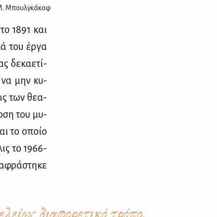
. Μπουλγκάκοφ
 το 1891 και
κά του έρ­γα
ς δε­κα­ε­τί­
α να μην κυ­
ις των θε­α­
ο­ση του μυ­
και το οποίο
λις το 1966-
α­φρά­στη­κε
ελείως διαφορετικό τρόπο.