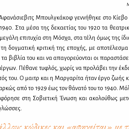
Μ
Αφα­νά­σιε­βιτς Μπουλ­γκά­κοφ γεν­νή­θη­κε στο Κί­ε­βο
 1940. Στα μέ­σα της δε­κα­ε­τί­ας του 1920 τα θε­α­τρι­
με­γά­λη επι­τυ­χία στη Μό­σχα, στα τέ­λη όμως της ίδια
ι τη δογ­μα­τι­κή κρι­τι­κή της επο­χής, με απο­τέ­λε­σμ
 τα βι­βλία του και να απα­γο­ρεύ­ο­νται οι πα­ρα­στά­σε
 έρ­γων. Πέ­θα­νε τυ­φλός, χω­ρίς να προ­λά­βει την έκ­δ
α­τός του. Ο μαιτρ και η Μαρ­γα­ρί­τα ήταν έρ­γο ζω­ής 
αρ­κώς από το 1929 έως τον θά­να­τό του το 1940. Μό­
­φό­ρη­σε στη Σο­βιε­τι­κή Ένω­ση και ακο­λού­θως με­τ
γλώσ­σες.
άλλους κώδικες και «αφηγείται» με τ