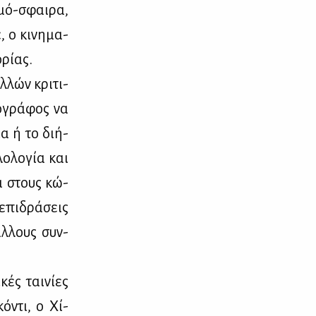
τμό-σφαι­ρα,
 ο κι­νη­μα­
ρί­ας.
­λών κρι­τι­
ο­γρά­φος να
μα ή το δι­ή­
λο­λο­γία και
ια στους κώ­
ε­πι­δρά­σεις
άλ­λους συν­
κές ται­νί­ες
ό­ντι, ο Χί­