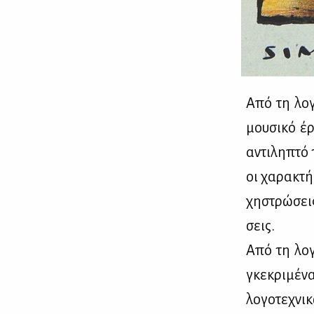
Από τη λο­γ
μου­σι­κό έρ
αντι­λη­πτό
οι χα­ρα­κτή
χη­στρώ­σει
σεις.
Από τη λο­γ
γκε­κρι­μέ­ν
λο­γο­τε­χν