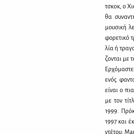
τσκοκ, ο Χιο
θα συ­να­ντ
μου­σι­κή λ
φο­ρε­τι­κό 
λία ή τρα­γο
ζο­νται με το
Ερ­χό­μα­στ
ενός φα­ντα­
εί­ναι ο πι
με τον τί­
1999. Πρό­κ
1997 και έκ
ντέ­του: M