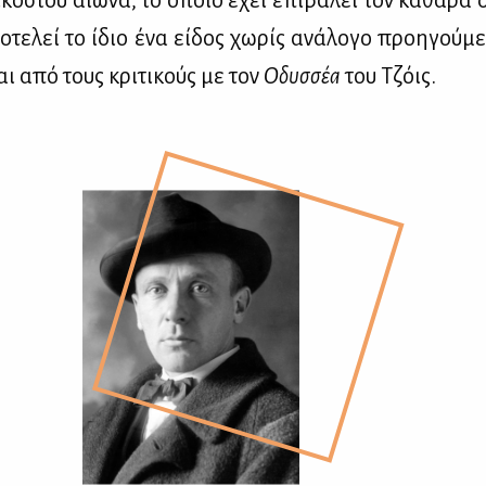
­τε­λεί το ίδιο ένα εί­δος χω­ρίς ανά­λο­γο προη­γού­με­
ται από τους κρι­τι­κούς με τον
Οδυσ­σέα
του Τζόις.