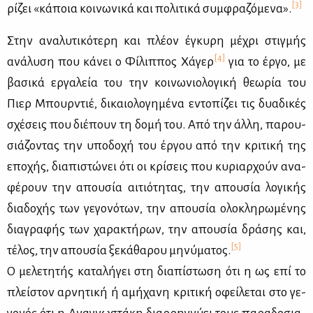
[3]
ρί­ζει «κά­ποια κοι­νω­νι­κά και πο­λι­τι­κά συμ­φρα­ζό­με­να».
Στην ανα­λυ­τι­κό­τε­ρη και πλέ­ον έγκυ­ρη μέ­χρι στιγ­μής
[4]
ανά­λυ­ση που κά­νει ο Φί­λιπ­πος Χά­γερ
για το έρ­γο, με
βα­σι­κά ερ­γα­λεία του την κοι­νω­νιο­λο­γι­κή θε­ω­ρία του
Πιερ Μπουρ­ντιέ, δι­καιο­λο­γη­μέ­να εντο­πί­ζει τις δυα­δι­κές
σχέ­σεις που διέ­πουν τη δο­μή του. Από την άλ­λη, πα­ρου­
σιά­ζο­ντας την υπο­δο­χή του έρ­γου από την κρι­τι­κή της
επο­χής, δια­πι­στώ­νει ότι οι κρί­σεις που κυ­ριαρ­χούν ανα­
φέ­ρουν την απου­σία αι­τιό­τη­τας, την απου­σία λο­γι­κής
δια­δο­χής των γε­γο­νό­των, την απου­σία ολο­κλη­ρω­μέ­νης
δια­γρα­φής των χα­ρα­κτή­ρων, την απου­σία δρά­σης και,
[5]
τέ­λος, την απου­σία ξε­κά­θα­ρου μη­νύ­μα­τος.
Ο με­λε­τη­τής κα­τα­λή­γει στη δια­πί­στω­ση ότι η ως επί το
πλεί­στον αρ­νη­τι­κή ή αμή­χα­νη κρι­τι­κή οφεί­λε­ται στο γε­