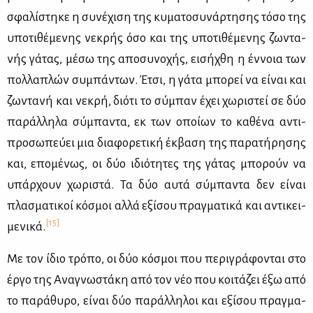
σφα­λί­στη­κε η συ­νέ­χι­ση της κυ­μα­το­συ­νάρ­τη­σης τό­σο της
υπο­τι­θέ­με­νης νε­κρής όσο και της υπο­τι­θέ­με­νης ζω­ντα­
νής γά­τας, μέ­σω της απο­συ­νο­χής, ει­σή­χθη η έν­νοια των
πολ­λα­πλών συ­μπά­ντων. Έτσι, η γά­τα μπο­ρεί να εί­ναι και
ζω­ντα­νή και νε­κρή, διό­τι το σύ­μπαν έχει χω­ρι­στεί σε δύο
πα­ράλ­λη­λα σύ­μπα­ντα, εκ των οποί­ων το κα­θέ­να αντι­
προ­σω­πεύ­ει μια δια­φο­ρε­τι­κή έκ­βα­ση της πα­ρα­τή­ρη­σης
και, επο­μέ­νως, οι δύο ιδιό­τη­τες της γά­τας μπο­ρούν να
υπάρ­χουν χω­ρι­στά. Τα δύο αυ­τά σύ­μπα­ντα δεν εί­ναι
πλα­σμα­τι­κοί κό­σμοι αλ­λά εξί­σου πραγ­μα­τι­κά και αντι­κει­
[15]
με­νι­κά.
Με τον ίδιο τρό­πο, οι δύο κό­σμοι που πε­ρι­γρά­φο­νται στο
έρ­γο της Ανα­γνω­στά­κη από τον νέο που κοι­τά­ζει έξω από
το πα­ρά­θυ­ρο, εί­ναι δύο πα­ράλ­λη­λοι και εξί­σου πραγ­μα­