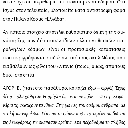
λα αν όχι στο πε­ρι­θώ­ριο του πο­λι­τι­σμέ­νου κό­σμου. Ό,τι
ίσχυε στον τε­λευ­ταίο, υλο­ποιεί­το κα­τά αντί­στρο­φη φο­ρά
στον Πι­θα­νό Κό­σμο «Ελ­λά­δα».
Αν κά­ποιο στοι­χείο απο­τε­λεί κα­θο­ρι­στι­κό δεί­κτη της συ­
νύ­παρ­ξης των δύο αυ­τών ίδιων αλ­λά αντι­θε­τι­κών πα­
ράλ­λη­λων κό­σμων, εί­ναι οι προ­τα­σια­κές κα­τα­στά­σεις
που πε­ρι­γρά­φο­νται από έναν από τους οκτώ Νέ­ους που
ει­σβάλ­λουν ως φί­λοι του Αντό­νιο (ποιου, όμως, από τους
δύο;) στο σπί­τι:
ΑΓΟ­ΡΙ Β. (πά­ει στο πα­ρά­θυ­ρο, κοι­τά­ζει έξω – αρ­γά)
Έχεις
δί­κιο – όλα χά­θη­καν. Η ομί­χλη έπε­σε στην πό­λη – τα κί­τρι­να φα­
νά­ρια τη φω­τί­ζουν πέν­θι­μα. Στις γω­νιές του δρό­μου άν­θρω­ποι με
στο­λή πα­ρα­φυ­λά­νε. Γέ­μι­σαν τα πάρ­κα από σκο­τω­μέ­να παι­διά και
τις λε­ω­φό­ρους τις σκέ­πα­σαν ερεί­πια. Στα πε­ζο­δρό­μια το πλή­θος