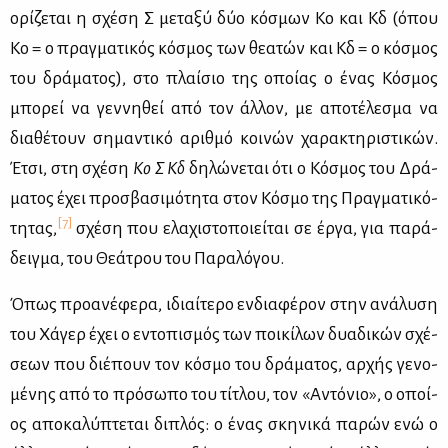
ορί­ζε­ται η σχέ­ση Σ με­τα­ξύ δύο κό­σμων Κo και Κδ (όπου
Κο = ο πραγ­μα­τι­κός κό­σμος των θε­α­τών και Κδ = ο κό­σμος
του δρά­μα­τος), στο πλαί­σιο της οποί­ας ο ένας Κό­σμος
μπο­ρεί να γεν­νη­θεί από τον άλ­λον, με απο­τέ­λε­σμα να
δια­θέ­τουν ση­μα­ντι­κό αριθ­μό κοι­νών χα­ρα­κτη­ρι­στι­κών.
Έτσι, στη σχέ­ση
Κ
o
Σ Κδ
δη­λώ­νε­ται ότι ο Κό­σμος του Δρά­
μα­τος έχει προ­σβα­σι­μό­τη­τα στον Κό­σμο της Πραγ­μα­τι­κό­
[7]
τη­τας,
σχέ­ση που ελα­χι­στο­ποιεί­ται σε έρ­γα, για πα­ρά­
δειγ­μα, του Θε­ά­τρου του Πα­ρα­λό­γου.
Όπως προ­α­νέ­φε­ρα, ιδιαί­τε­ρο εν­δια­φέ­ρον στην ανά­λυ­ση
του Χά­γερ έχει ο εντο­πι­σμός των ποι­κί­λων δυα­δι­κών σχέ­
σε­ων που διέ­πουν τον κό­σμο του δρά­μα­τος, αρ­χής γε­νο­
μέ­νης από το πρό­σω­πο του τί­τλου, τον «Αντό­νιο», ο οποί­
ος απο­κα­λύ­πτε­ται δι­πλός: ο ένας σκη­νι­κά πα­ρών ενώ ο