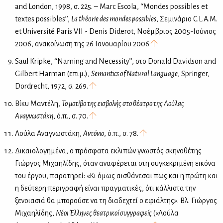
and London, 1998, σ. 225. – Marc Escola, ‘‘Mondes possibles et
textes possibles’’,
La théorie des mondes possibles
, Σεμινάριο C.L.A.M.
et Université Paris VII - Denis Diderot, Νοέμβριος 2005-Ιούνιος
2006, ανακοίνωση της 26 Ιανουαρίου 2006
Saul Kripke, ‘‘Naming and Necessity’’, στo Donald Davidson and
Gilbert Harman (επιμ.),
Semantics of Natural Language
, Springer,
Dordrecht, 1972, σ. 269.
Βίκυ Μαντέλη,
Το μοτίβο της εισβολής στο θέατρο της Λούλας
Αναγνωστάκη
, ό.π., σ. 70.
Λούλα Αναγνωστάκη,
Αντόνιο
, ό.π., σ. 78.
Δικαιολογημένα, ο πρόσφατα εκλιπών γνωστός σκηνοθέτης
Γιώργος Μιχαηλίδης, όταν αναφέρεται στη συγκεκριμένη εικόνα
του έργου, παρατηρεί: «Κι όμως αισθάνεσαι πως και η πρώτη και
η δεύτερη περιγραφή είναι πραγματικές, ότι κάλλιστα την
ξενοιασιά θα μπορούσε να τη διαδεχτεί ο εφιάλτης». Βλ. Γιώργος
Μιχαηλίδης,
Νέοι Έλληνες θεατρικοί συγγραφείς
(«Λούλα