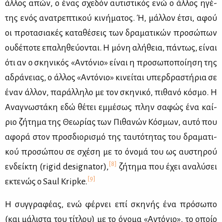
άλ­λος απών, ο ένας σχε­δόν αυ­τι­στι­κός ενώ ο άλ­λος ηγέ­
της ενός ανα­τρε­πτι­κού κι­νή­μα­τος. Ή, μάλ­λον έτσι, αφού
οι προ­τα­σια­κές κα­τα­θέ­σεις των δρα­μα­τι­κών προ­σώ­πων
ου­δέ­πο­τε επα­λη­θεύ­ο­νται. Η μό­νη αλή­θεια, πά­ντως, εί­ναι
ότι αν ο σκη­νι­κός «Αντό­νιο» εί­ναι η προ­σω­πο­ποί­η­ση της
αδρά­νειας, ο άλ­λος «Αντό­νιο» κι­νεί­ται υπερ­δρα­στή­ρια σε
έναν άλ­λον, πα­ράλ­λη­λο με τον σκη­νι­κό, πι­θα­νό κό­σμο. Η
Ανα­γνω­στά­κη εδώ θέ­τει εμ­μέ­σως πλην σα­φώς ένα καί­
ριο ζή­τη­μα της Θε­ω­ρί­ας των Πι­θα­νών Κό­σμων, αυ­τό που
αφο­ρά στον προσ­διο­ρι­σμό της ταυ­τό­τη­τας του δρα­μα­τι­
κού προ­σώ­που σε σχέ­ση με το όνο­μά του ως αυ­στη­ρού
[8]
εν­δεί­κτη (rigid designator),
ζή­τη­μα που έχει ανα­λύ­σει
[9]
εκτε­νώς ο Saul Kripke.
Η συγ­γρα­φέ­ας, ενώ φέρ­νει επί σκη­νής ένα πρό­σω­πο
(και μά­λι­στα του τί­τλου) με το όνο­μα «Αντό­νιο», το οποίο