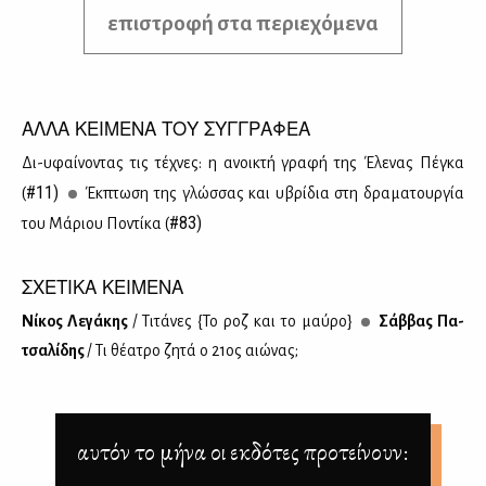
επιστροφή στα περιεχόμενα
ΑΛΛΑ ΚΕΙΜΕΝΑ ΤΟΥ ΣΥΓΓΡΑΦΕΑ
Δι-υφαί­νο­ντας τις τέ­χνες: η ανοι­κτή γρα­φή της Έλε­νας Πέ­γκα
#11)
(
Έκ­πτω­ση της γλώσ­σας και υβρί­δια στη δρα­μα­τουρ­γία
#83)
του Μά­ριου Πο­ντί­κα (
ΣΧΕΤΙΚΑ ΚΕΙΜΕΝΑ
Νί­κος Λε­γά­κης
/ Τι­τά­νες {Το ροζ και το μαύ­ρο}
Σάβ­βας Πα­
τσα­λί­δης
/ Τι θέ­α­τρο ζη­τά ο 21ος αιώ­νας;
αυτόν το μήνα οι εκδότες προτείνουν: