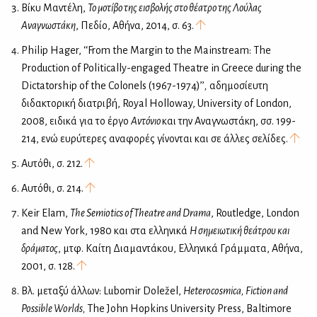
Βίκυ Μαντέλη,
Το μοτίβο της εισβολής στο θέατρο της Λούλας
Αναγνωστάκη
, Πεδίο, Αθήνα, 2014, σ. 63.
Philip Hager, ‘‘From the Margin to the Mainstream: The
Production of Politically-engaged Theatre in Greece during the
Dictatorship of the Colonels (1967-1974)’’
,
αδημοσίευτη
διδακτορική διατριβή, Royal Holloway, University of London,
2008, ειδικά για το έργο
Αντόνιο
και την Αναγνωστάκη, σσ. 199-
214, ενώ ευρύτερες αναφορές γίνονται και σε άλλες σελίδες.
Αυτόθι, σ. 212.
Αυτόθι, σ. 214.
Keir Elam,
The Semiotics of Theatre and Drama
, Routledge, London
and New York, 1980 και στα ελληνικά
Η σημειωτική θεάτρου και
δράματος
, μτφ. Καίτη Διαμαντάκου, Ελληνικά Γράμματα, Αθήνα,
2001, σ. 128.
Βλ. μεταξύ άλλων: Lubomir Doležel,
Heterocosmica,
Fiction and
Possible Worlds,
The John Hopkins University Press, Baltimore