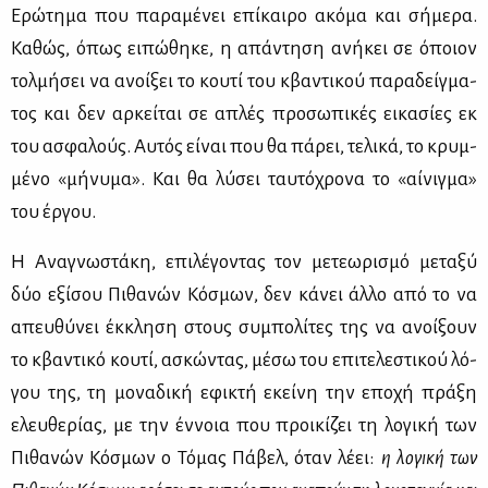
Ερώ­τη­μα που πα­ρα­μέ­νει επί­και­ρο ακό­μα και σή­με­ρα.
Κα­θώς, όπως ει­πώ­θη­κε, η απά­ντη­ση ανή­κει σε όποιον
τολ­μή­σει να ανοί­ξει το κου­τί του κβα­ντι­κού πα­ρα­δείγ­μα­
τος και δεν αρ­κεί­ται σε απλές προ­σω­πι­κές ει­κα­σί­ες εκ
του ασφα­λούς. Αυ­τός εί­ναι που θα πά­ρει, τε­λι­κά, το κρυμ­
μέ­νο «μή­νυ­μα». Και θα λύ­σει ταυ­τό­χρο­να το «αί­νιγ­μα»
του έρ­γου.
Η Ανα­γνω­στά­κη, επι­λέ­γο­ντας τον με­τε­ω­ρι­σμό με­τα­ξύ
δύο εξί­σου Πι­θα­νών Κό­σμων, δεν κά­νει άλ­λο από το να
απευ­θύ­νει έκ­κλη­ση στους συ­μπο­λί­τες της να ανοί­ξουν
το κβα­ντι­κό κου­τί, ασκώ­ντας, μέ­σω του επι­τε­λε­στι­κού λό­
γου της, τη μο­να­δι­κή εφι­κτή εκεί­νη την επο­χή πρά­ξη
ελευ­θε­ρί­ας, με την έν­νοια που προι­κί­ζει τη λο­γι­κή των
Πι­θα­νών Κό­σμων ο Τό­μας Πά­βελ, όταν λέ­ει:
η λο­γι­κή των