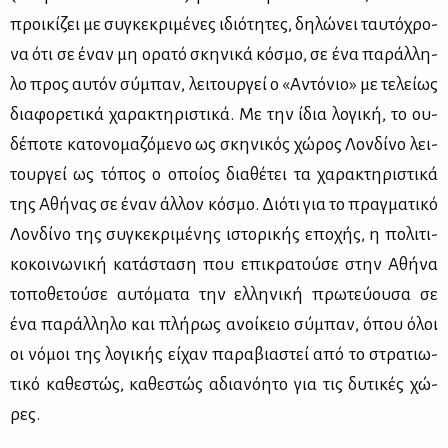
προι­κί­ζει με συ­γκε­κρι­μέ­νες ιδιό­τη­τες, δη­λώ­νει ταυ­τό­χρο­
να ότι σε έναν μη ορα­τό σκη­νι­κά κό­σμο, σε ένα πα­ράλ­λη­
λο προς αυ­τόν σύ­μπαν, λει­τουρ­γεί ο «Αντό­νιο» με τε­λεί­ως
δια­φο­ρε­τι­κά χα­ρα­κτη­ρι­στι­κά. Με την ίδια λο­γι­κή, το ου­
δέ­πο­τε κα­το­νο­μα­ζό­με­νο ως σκη­νι­κός χώ­ρος Λον­δί­νο λει­
τουρ­γεί ως τό­πος ο οποί­ος δια­θέ­τει τα χα­ρα­κτη­ρι­στι­κά
της Αθή­νας σε έναν άλ­λον κό­σμο. Διό­τι για το πραγ­μα­τι­κό
Λον­δί­νο της συ­γκε­κρι­μέ­νης ιστο­ρι­κής επο­χής, η πο­λι­τι­
κο­κοι­νω­νι­κή κα­τά­στα­ση που επι­κρα­τού­σε στην Αθή­να
το­πο­θε­τού­σε αυ­τό­μα­τα την ελ­λη­νι­κή πρω­τεύ­ου­σα σε
ένα πα­ράλ­λη­λο και πλή­ρως ανοί­κειο σύ­μπαν, όπου όλοι
οι νό­μοι της λο­γι­κής εί­χαν πα­ρα­βια­στεί από το στρα­τιω­
τι­κό κα­θε­στώς, κα­θε­στώς αδια­νό­η­το για τις δυ­τι­κές χώ­
ρες.