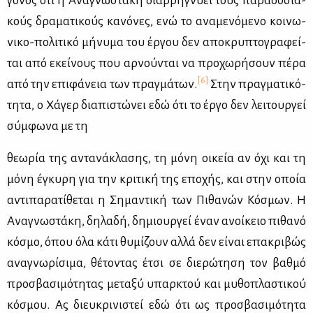
γο­νός ότι η Ανα­γνω­στά­κη διαρ­ρη­γνύ­ει τους πα­ρα­δο­σια­
κούς δρα­μα­τι­κούς κα­νό­νες, ενώ το ανα­με­νό­με­νο κοι­νω­
νι­κο-πο­λι­τι­κό μή­νυ­μα του έρ­γου δεν απο­κρυ­πτο­γρα­φεί­
ται από εκεί­νους που αρ­νού­νται να προ­χω­ρή­σουν πέ­ρα
[6]
από την επι­φά­νεια των πραγ­μά­των.
Στην πραγ­μα­τι­κό­
τη­τα, ο Χά­γερ δια­πι­στώ­νει εδώ ότι το έρ­γο δεν λει­τουρ­γεί
σύμ­φω­να με τη
θε­ω­ρία της αντα­νά­κλα­σης, τη μό­νη οι­κεία αν όχι και τη
μό­νη έγκυ­ρη για την κρι­τι­κή της επο­χής, και στην οποία
αντι­πα­ρα­τί­θε­ται η Ση­μα­ντι­κή των Πι­θα­νών Κό­σμων. Η
Ανα­γνω­στά­κη, δη­λα­δή, δη­μιουρ­γεί έναν ανοί­κειο πι­θα­νό
κό­σμο, όπου όλα κά­τι θυ­μί­ζουν αλ­λά δεν εί­ναι επα­κρι­βώς
ανα­γνω­ρί­σι­μα, θέ­το­ντας έτσι σε διε­ρώ­τη­ση τον βαθ­μό
προ­σβα­σι­μό­τη­τας με­τα­ξύ υπαρ­κτού και μυ­θο­πλα­στι­κού
κό­σμου. Ας διευ­κρι­νι­στεί εδώ ότι ως προ­σβα­σι­μό­τη­τα