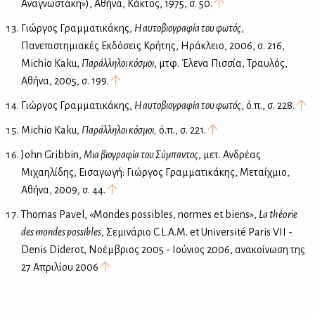
Αναγνωστάκη»), Αθήνα, Κάκτος, 1975, σ. 50.
Γιώργος Γραμματικάκης,
Η αυτοβιογραφία του φωτός
,
Πανεπιστημιακές Εκδόσεις Κρήτης, Ηράκλειο, 2006, σ. 216,
Michio Kaku,
Παράλληλοι κόσμοι
, μτφ. Έλενα Πισσία, Τραυλός,
Αθήνα, 2005, σ. 199.
Γιώργος Γραμματικάκης,
Η αυτοβιογραφία του φωτός
, ό.π., σ. 228.
Michio Kaku,
Παράλληλοι κόσμοι,
ό.π., σ. 221.
John Gribbin,
Μια βιογραφία του Σύμπαντος
, μετ. Ανδρέας
Μιχαηλίδης, Εισαγωγή: Γιώργος Γραμματικάκης, Μεταίχμιο,
Αθήνα, 2009, σ. 44.
Τhomas Pavel, «Mondes possibles, normes et biens»,
La théorie
des mondes possibles
, Σεμινάριο C.L.A.M. et Université Paris VII -
Denis Diderot, Νοέμβριος 2005 - Ιούνιος 2006, ανακοίνωση της
27 Απριλίου 2006