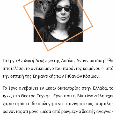
[1]
Το έρ­γο
Αντό­νιο ή Το μή­νυ­μα
της Λού­λας Ανα­γνω­στά­κη
θα
[2]
απο­τε­λέ­σει το αντι­κεί­με­νο του πα­ρό­ντος κει­μέ­νου
υπό
την οπτι­κή της Ση­μα­ντι­κής των Πι­θα­νών Κό­σμων.
Το έρ­γο ανε­βαί­νει εν μέ­σω δι­κτα­το­ρί­ας στην Ελ­λά­δα, το
1972, στο Θέ­α­τρο Τέ­χνης. Έρ­γο που η Βί­κυ Μα­ντέ­λη έχει
χα­ρα­κτη­ρί­σει δι­καιο­λο­γη­μέ­να «αι­νιγ­μα­τι­κό», συ­μπλη­
ρώ­νο­ντας ότι μό­νο «μέ­σα από ρωγ­μές» ο θε­α­τής ανα­γνω­