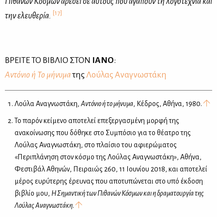
Πι­θα­νών Κό­σμων αρέ­σει σε αυ­τούς που αγα­πούν τη λο­γο­τε­χνία και
[17]
την ελευ­θε­ρία.
ΒΡΕΙ­ΤΕ ΤΟ ΒΙ­ΒΛΙΟ ΣΤΟΝ
ΙΑ­ΝΟ
:
Αντό­νιο ή Το μή­νυ­μα
της
Λού­λας Ανα­γνω­στά­κη
Λούλα Αναγνωστάκη,
Αντόνιο ή το μήνυμα
, Κέδρος, Αθήνα, 1980.
Το παρόν κείμενο αποτελεί επεξεργασμένη μορφή της
ανακοίνωσης που δόθηκε στο Συμπόσιο για το θέατρο της
Λούλας Αναγνωστάκη, στο πλαίσιο του αφιερώματος
«Περιπλάνηση στον κόσμο της Λούλας Αναγνωστάκη», Αθήνα,
Φεστιβάλ Αθηνών, Πειραιώς 260, 11 Ιουνίου 2018, και αποτελεί
μέρος ευρύτερης έρευνας που αποτυπώνεται στο υπό έκδοση
βιβλίο μου,
Η Σημαντική των Πιθανών Κόσμων και η δραματουργία της
Λούλας Αναγνωστάκη
.