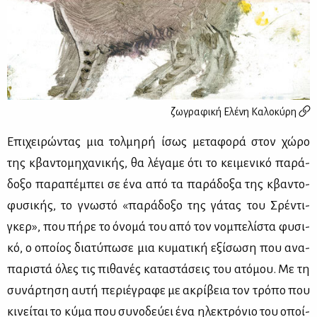
ζωγραφική
Eλένη Καλοκύρη
Επι­χει­ρώ­ντας μια τολ­μη­ρή ίσως με­τα­φο­ρά στον χώ­ρο
της κβα­ντο­μη­χα­νι­κής, θα λέ­γα­με ότι το κει­με­νι­κό πα­ρά­
δο­ξο πα­ρα­πέ­μπει σε ένα από τα πα­ρά­δο­ξα της κβα­ντο­
φυ­σι­κής, το γνω­στό «πα­ρά­δο­ξο της γά­τας του Σρέ­ντι­
γκερ», που πή­ρε το όνο­μά του από τον νο­μπε­λί­στα φυ­σι­
κό, ο οποί­ος δια­τύ­πω­σε μια κυ­μα­τι­κή εξί­σω­ση που ανα­
πα­ρι­στά όλες τις πι­θα­νές κα­τα­στά­σεις του ατό­μου. Με τη
συ­νάρ­τη­ση αυ­τή πε­ριέ­γρα­φε με ακρί­βεια τον τρό­πο που
κι­νεί­ται το κύ­μα που συ­νο­δεύ­ει ένα ηλε­κτρό­νιο του οποί­