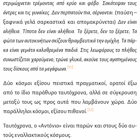
στρι­μώ­χνε­ται τρέ­μο­ντας από κρύο και φό­βο. Σα­κά­τε­ψαν τους
άντρες και τις γυ­ναί­κες. Δεν περ­πα­τούν πια, σέρ­νο­νται.
(παύ­ση –
ξαφ­νι­κά γε­λά σαρ­κα­στι­κά και απο­μα­κρύ­νε­ται)
Δεν εί­ναι
αλή­θεια. Τί­πο­τα δεν εί­ναι αλή­θεια. Το ξέ­ρε­τε, δεν το ξέ­ρε­τε; Τα
φώ­τα των αυ­το­κι­νή­των σκί­ζουν θριαμ­βευ­τι­κά την ομί­χλη. Τα πάρ­
κα εί­ναι γε­μά­τα κα­λο­θρε­μέ­να παι­διά. Στις λε­ω­φό­ρους το πλή­θος
συ­νω­στί­ζε­ται χα­ρού­με­νο, τρώ­νε γλυ­κά, ακού­νε τους αγα­πη­μέ­νους
[11]
τους δί­σκους από τα με­γά­φω­να.
Δύο κό­σμοι εξί­σου πει­στι­κά πραγ­μα­τι­κοί, ορα­τοί έξω
από το ίδιο πα­ρά­θυ­ρο ταυ­τό­χρο­να, αλ­λά σε σύ­γκρου­ση
με­τα­ξύ τους ως προς αυ­τά που λαμ­βά­νουν χώ­ρα. Δύο
[12]
πα­ράλ­λη­λοι κό­σμοι, εξί­σου πι­θα­νοί.
Ταυ­τό­χρο­να, ο «Αντό­νιο» εί­ναι πα­ρών και στους δύο αυ­
τούς εναλ­λα­κτι­κούς κό­σμους.