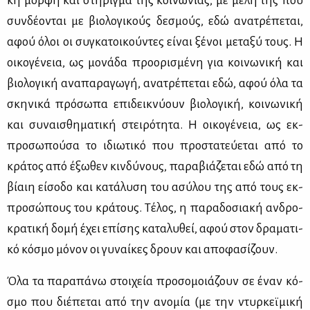
κή μορ­φή και στή­ριγ­μα της κοι­νω­νί­ας, με μέ­λη της που
συν­δέ­ο­νται με βιο­λο­γι­κούς δε­σμούς, εδώ ανα­τρέ­πε­ται,
αφού όλοι οι συ­γκα­τοι­κού­ντες εί­ναι ξέ­νοι με­τα­ξύ τους. Η
οι­κο­γέ­νεια, ως μο­νά­δα προ­ο­ρι­σμέ­νη για κοι­νω­νι­κή και
βιο­λο­γι­κή ανα­πα­ρα­γω­γή, ανα­τρέ­πε­ται εδώ, αφού όλα τα
σκη­νι­κά πρό­σω­πα επι­δει­κνύ­ουν βιο­λο­γι­κή, κοι­νω­νι­κή
και συ­ναι­σθη­μα­τι­κή στει­ρό­τη­τα. Η οι­κο­γέ­νεια, ως εκ­
προ­σω­πού­σα το ιδιω­τι­κό που προ­στα­τεύ­ε­ται από το
κρά­τος από έξω­θεν κιν­δύ­νους, πα­ρα­βιά­ζε­ται εδώ από τη
βί­αιη εί­σο­δο και κα­τά­λυ­ση του ασύ­λου της από τους εκ­
προ­σώ­πους του κρά­τους. Τέ­λος, η πα­ρα­δο­σια­κή αν­δρο­
κρα­τι­κή δο­μή έχει επί­σης κα­τα­λυ­θεί, αφού στον δρα­μα­τι­
κό κό­σμο μό­νον οι γυ­ναί­κες δρουν και απο­φα­σί­ζουν.
Όλα τα πα­ρα­πά­νω στοι­χεία προ­σο­μοιά­ζουν σε έναν κό­
σμο που διέ­πε­ται από την ανο­μία (με την ντυρ­κεϊ­μι­κή