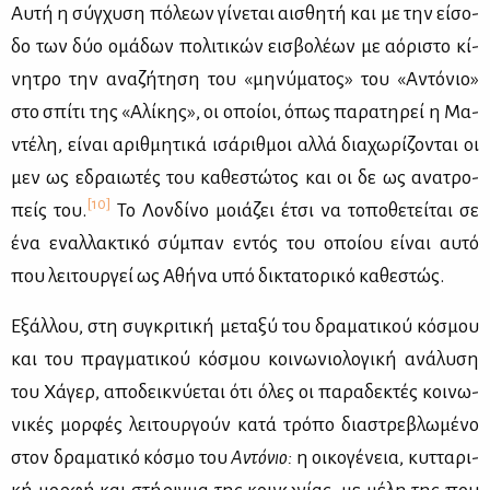
Αυ­τή η σύγ­χυ­ση πό­λε­ων γί­νε­ται αι­σθη­τή και με την εί­σο­
δο των δύο ομά­δων πο­λι­τι­κών ει­σβο­λέ­ων με αό­ρι­στο κί­
νη­τρο την ανα­ζή­τη­ση του «μη­νύ­μα­τος» του «Αντό­νιο»
στο σπί­τι της «Αλί­κης», οι οποί­οι, όπως πα­ρα­τη­ρεί η Μα­
ντέ­λη, εί­ναι αριθ­μη­τι­κά ισά­ριθ­μοι αλ­λά δια­χω­ρί­ζο­νται οι
μεν ως εδραιω­τές του κα­θε­στώ­τος και οι δε ως ανα­τρο­
[10]
πείς του.
Το Λον­δί­νο μοιά­ζει έτσι να το­πο­θε­τεί­ται σε
ένα εναλ­λα­κτι­κό σύ­μπαν εντός του οποί­ου εί­ναι αυ­τό
που λει­τουρ­γεί ως Αθή­να υπό δι­κτα­το­ρι­κό κα­θε­στώς.
Εξάλ­λου, στη συ­γκρι­τι­κή με­τα­ξύ του δρα­μα­τι­κού κό­σμου
και του πραγ­μα­τι­κού κό­σμου κοι­νω­νιο­λο­γι­κή ανά­λυ­ση
του Χά­γερ, απο­δει­κνύ­ε­ται ότι όλες οι πα­ρα­δε­κτές κοι­νω­
νι­κές μορ­φές λει­τουρ­γούν κα­τά τρό­πο δια­στρε­βλω­μέ­νο
στον δρα­μα­τι­κό κό­σμο του
Αντό­νιο:
η οι­κο­γέ­νεια, κυτ­τα­ρι­