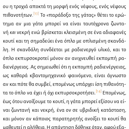
ου η τρο­χιά απο­κτά τη μορ­φή ενός νέ­φους, ενός νέ­φους
[13]
πι­θα­νο­τή­των.
Το «πα­ρά­δο­ξο της γά­τας» θέ­τει το ερώ­
τη­μα αν μια γά­τα μπο­ρεί να εί­ναι ταυ­τό­χρο­να ζω­ντα­
νή
και
νε­κρή ενώ βρί­σκε­ται κλει­σμέ­νη σε ένα αδια­φα­νές
κου­τί και τη ση­μα­δεύ­ει ένα όπλο με οπλι­σμέ­νη σκαν­δά­
λη. Η σκαν­δά­λη συν­δέ­ε­ται με ρα­διε­νερ­γό υλι­κό, και το
όπλο εκ­πυρ­σο­κρο­τεί μό­νον αν ανι­χνευ­θεί εκ­πο­μπή ρα­
διε­νέρ­γειας. Ας ση­μειω­θεί ότι η εκ­πο­μπή ρα­διε­νέρ­γειας,
ως κα­θα­ρά κβα­ντο­μη­χα­νι­κό φαι­νό­με­νο, εί­ναι άγνω­στο
αν και πό­τε θα συμ­βεί, επο­μέ­νως υπάρ­χει ίση πι­θα­νό­τη­
[14]
τα το όπλο να έχει ή όχι εκ­πυρ­σο­κρο­τή­σει.
Επο­μέ­νως,
έως ότου ανοί­ξου­με το κου­τί, η γά­τα μπο­ρεί εξί­σου να εί­
ναι ζω­ντα­νή και νε­κρή, ένα ον σε υβρι­δι­κή κα­τά­στα­ση,
και μό­νον αν κά­ποιος πα­ρα­τη­ρη­τής ανοί­ξει το κου­τί θα
μα­θευ­τεί η αλή­θεια. Η απά­ντη­ση δό­θη­κε όταν, αφού εξα­