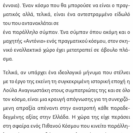
έν­νοια). Έναν κό­σμο που θα μπο­ρού­σε να εί­ναι ο πραγ­
μα­τι­κός αλ­λά, τε­λι­κά, εί­ναι ένα αντε­στραμ­μέ­νο εί­δω­λό
του που αντα­να­κλά­ται σε
ένα πα­ράλ­λη­λο σύ­μπαν. Ένα σύ­μπαν όπου ακό­μη και ο
μα­χη­τής «Αντό­νιο» ενός πραγ­μα­τι­κού κό­σμου, στον σκη­
νι­κό εναλ­λα­κτι­κό χώ­ρο έχει με­τα­τρα­πεί σε άβου­λο πλά­
σμα.
Τε­λι­κά, αν υπάρ­χει ένα ιδε­ο­λο­γι­κό μή­νυ­μα που στέλ­νει
με το έρ­γο της εκεί­νη τη συ­γκε­κρι­μέ­νη ιστο­ρι­κή επο­χή η
Λού­λα Ανα­γνω­στά­κη στους συ­μπα­τριώ­τες της και σε όλο
τον κό­σμο, εί­ναι μια κραυ­γή από­γνω­σης για τη συ­νε­χι­ζό­
με­νη απρα­ξία απέ­να­ντι στην ανα­τρο­πή κά­θε πα­ρα­δε­
δεγ­μέ­νης αξί­ας στην Ελ­λά­δα. Η χώ­ρα της εί­χε πε­ρά­σει
στη σφαί­ρα ενός Πι­θα­νού Κό­σμου που κι­νεί­το πα­ράλ­λη­