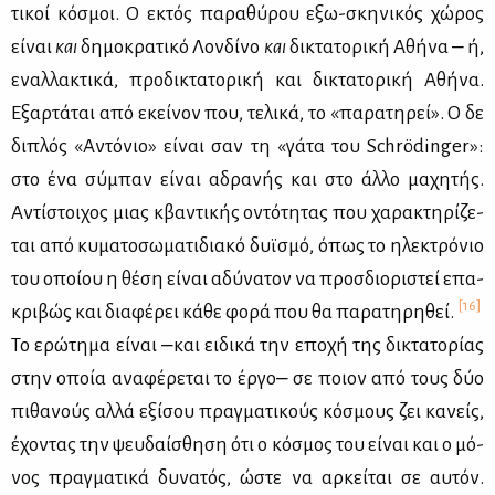
τι­κοί κό­σμοι. Ο εκτός πα­ρα­θύ­ρου εξω-σκη­νι­κός χώ­ρος
εί­ναι
και
δη­μο­κρα­τι­κό Λον­δί­νο
και
δι­κτα­το­ρι­κή Αθή­να ‒ ή,
εναλ­λα­κτι­κά, προ­δι­κτα­το­ρι­κή και δι­κτα­το­ρι­κή Αθή­να.
Εξαρ­τά­ται από εκεί­νον που, τε­λι­κά, το «πα­ρα­τη­ρεί». Ο δε
δι­πλός «Αντό­νιο» εί­ναι σαν τη «γά­τα του Schrödinger»:
στο ένα σύ­μπαν εί­ναι αδρα­νής και στο άλ­λο μα­χη­τής.
Αντί­στοι­χος μιας κβα­ντι­κής οντό­τη­τας που χα­ρα­κτη­ρί­ζε­
ται από κυ­μα­το­σω­μα­τι­δια­κό δυ­ϊ­σμό, όπως το ηλε­κτρό­νιο
του οποί­ου η θέ­ση εί­ναι αδύ­να­τον να προσ­διο­ρι­στεί επα­
[16]
κρι­βώς και δια­φέ­ρει κά­θε φο­ρά που θα πα­ρα­τη­ρη­θεί.
Το ερώ­τη­μα εί­ναι ‒και ει­δι­κά την επο­χή της δι­κτα­το­ρί­ας
στην οποία ανα­φέ­ρε­ται το έρ­γο‒ σε ποιον από τους δύο
πι­θα­νούς αλ­λά εξί­σου πραγ­μα­τι­κούς κό­σμους ζει κα­νείς,
έχο­ντας την ψευ­δαί­σθη­ση ότι ο κό­σμος του εί­ναι και ο μό­
νος πραγ­μα­τι­κά δυ­να­τός, ώστε να αρ­κεί­ται σε αυ­τόν.