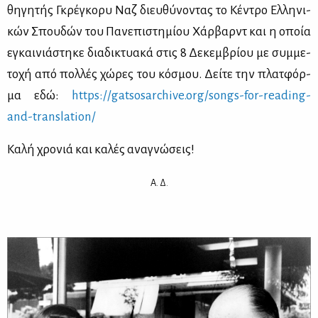
θη­γη­τής Γκρέ­γκο­ρυ Ναζ διευ­θύ­νο­ντας το Κέ­ντρο Ελ­λη­νι­
κών Σπου­δών του Πα­νε­πι­στη­μί­ου Χάρ­βαρντ και η οποία
εγκαι­νιά­στη­κε δια­δι­κτυα­κά στις 8 Δε­κεμ­βρί­ου με συμ­με­
το­χή από πολ­λές χώ­ρες του κό­σμου. Δεί­τε την πλατ­φόρ­
μα εδώ:
https://​gat​sosa​rchi​ve.​org/​songs-​for-​reading-​
and-​tra​nsla​tion/
Κα­λή χρο­νιά και κα­λές ανα­γνώ­σεις!
Α. Δ.