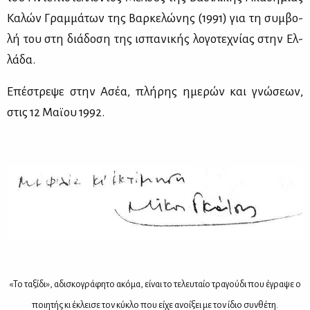
Κα­λών Γραμ­μά­των της Βαρ­κε­λώ­νης (1991) για τη συμ­βο­
λή του στη διά­δο­ση της ισπα­νι­κής λο­γο­τε­χνί­ας στην Ελ­
λά­δα.
Επέ­στρε­ψε στην Ασέα, πλή­ρης ημε­ρών και γνώ­σε­ων,
στις 12 Μαϊ­ου 1992.
«Το ταξίδι», αδισκογράφητο ακόμα, είναι το τελευταίο τραγούδι που έγραψε ο
ποιητής κι έκλεισε τον κύκλο που είχε ανοίξει με τον ίδιο συνθέτη.