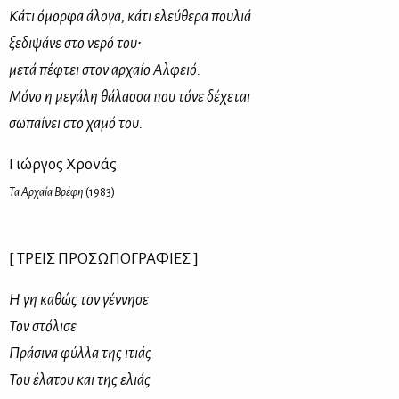
Κά­τι όμορ­φα άλο­γα, κά­τι ελεύ­θε­ρα που­λιά
ξε­δι­ψά­νε στο νε­ρό του∙
με­τά πέ­φτει στον αρ­χαίο Αλ­φειό.
Μό­νο η με­γά­λη θά­λασ­σα που τό­νε δέ­χε­ται
σω­παί­νει στο χα­μό του.
Γιώρ­γος Χρο­νάς
Τ
α Αρ­χαία Βρέ­φη
(1983)
[ ΤΡΕΙΣ ΠΡΟ­ΣΩ­ΠΟ­ΓΡΑ­ΦΙΕΣ ]
Η γη κα­θώς τον γέν­νη­σε
Τον στό­λι­σε
Πρά­σι­να φύλ­λα της ιτιάς
Του έλα­του και της ελιάς