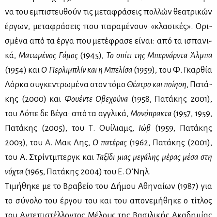
να του εμπι­στευ­θούν τις με­τα­φρά­σεις πολ­λών θε­α­τρι­κών
έρ­γων, με­τα­φρά­σεις που πα­ρα­μέ­νουν «κλα­σι­κές». Ορι­
σμέ­να από τα έρ­γα που με­τέ­φρα­σε εί­ναι: από τα ισπα­νι­
κά,
Μα­τω­μέ­νος Γά­μος
(1945),
Το σπί­τι της Μπερ­νάρ­ντα Άλ­μπα
(1954) και
Ο Περ­λι­μπλίν και η Μπε­λί­σα
(1959), του Φ. Γκαρ­θία
Λόρ­κα συ­γκε­ντρω­μέ­να στον τό­μο
Θέ­α­τρο και ποί­η­ση
, Πα­τά­
κης (2000) και
Φου­έ­ντε Οβε­χού­να
(1958, Πα­τά­κης 2001),
του Λό­πε δε Βέ­γα· από τα αγ­γλι­κά,
Μο­νό­πρα­κτα
(1957, 1959,
Πα­τά­κης (2005), του Τ. Ουί­λιαμς,
Ιώβ
(1959, Πα­τά­κης
2003), του Α. Μακ Λης,
Ο πα­τέ­ρας
(1962, Πα­τά­κης (2001),
του Α. Στρίντ­μπεργκ και
Τα­ξί­δι μιας με­γά­λης μέ­ρας μέ­σα στη
νύ­χτα
(1965, Πα­τά­κης 2004) του Ε. Ο’Νηλ.
Τι­μή­θη­κε με το Βρα­βείο του Δή­μου Αθη­ναί­ων (1987) για
το σύ­νο­λο του έρ­γου του και του απο­νε­μή­θη­κε ο τί­τλος
του Αντε­πι­στέλ­λο­ντος Μέ­λους της Βα­σι­λι­κής Ακα­δη­μί­ας