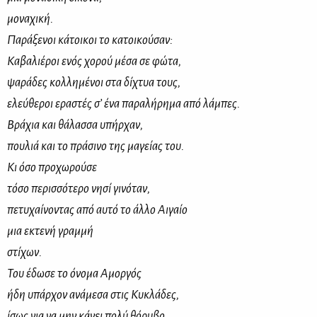
μο­να­χι­κή.
Πα­ρά­ξε­νοι κά­τοι­κοι το κα­τοι­κού­σαν:
Κα­βα­λιέ­ροι ενός χο­ρού μέ­σα σε φώ­τα,
ψα­ρά­δες κολ­λη­μέ­νοι στα δί­χτυα τους,
ελεύ­θε­ροι ερα­στές σ’ ένα πα­ρα­λή­ρη­μα από λά­μπες.
Βρά­χια και θά­λασ­σα υπήρ­χαν,
που­λιά και το πρά­σι­νο της μα­γεί­ας του.
Κι όσο προ­χω­ρού­σε
τό­σο πε­ρισ­σό­τε­ρο νη­σί γι­νό­ταν,
πε­τυ­χαί­νο­ντας από αυ­τό το άλ­λο Αι­γαίο
μια εκτε­νή γραμ­μή
στί­χων.
Του έδω­σε το όνο­μα Αμορ­γός
ήδη υπάρ­χον ανά­με­σα στις Κυ­κλά­δες,
ίσως για να μην κά­νει πο­λύ θό­ρυ­βο