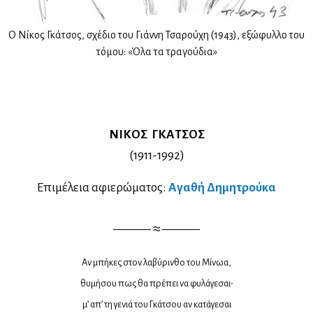
Ο Νί­κος Γκά­τσος, σχέ­διο του Γιάν­νη Τσα­ρού­χη (1943), εξώ­φυλ­λο του
τό­μου: «Όλα τα τρα­γού­δια»
ΝΙ­ΚΟΣ ΓΚΑ­ΤΣΟΣ
(1911-1992)
Επι­μέ­λεια αφιε­ρώ­μα­τος:
Αγα­θή Δη­μη­τρού­κα
——— ≈ ———
Αν μπή­κες στον λα­βύ­ριν­θο του Μί­νωα,
θυ­μή­σου πως θα πρέ­πει να φυ­λά­γε­σαι∙
μ’ απ’ τη γε­νιά του Γκά­τσου αν κα­τά­γε­σαι