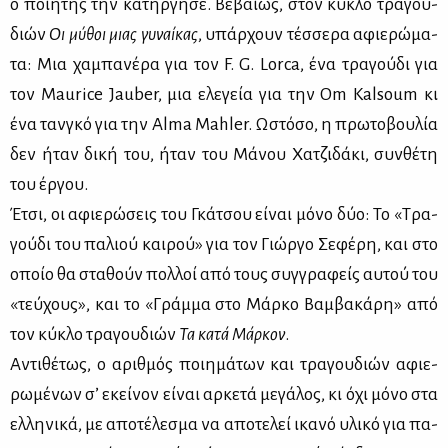
ο ποι­η­τής την κα­τήρ­γη­σε. Βε­βαί­ως, στον κύ­κλο τρα­γου­
διών
Οι μύ­θοι μιας γυ­ναί­κας
, υπάρ­χουν τέσ­σε­ρα αφιε­ρώ­μα­
τα: Μια χα­μπα­νέ­ρα για τον F. G. Lorca, ένα τρα­γού­δι για
τον Maurice Jauber, μια ελε­γεία για την Om Kalsoum κι
ένα ταν­γκό για την Alma Mahler. Ωστό­σο, η πρω­το­βου­λία
δεν ήταν δι­κή του, ήταν του Μά­νου Χα­τζι­δά­κι, συν­θέ­τη
του έρ­γου.
Έτσι, οι αφιε­ρώ­σεις του Γκά­τσου εί­ναι μό­νο δύο: Το «Τρα­
γού­δι του πα­λιού και­ρού» για τον Γιώρ­γο Σε­φέ­ρη, και στο
οποίο θα στα­θούν πολ­λοί από τους συγ­γρα­φείς αυ­τού του
«τεύ­χους», και το «Γράμ­μα στο Μάρ­κο Βαμ­βα­κά­ρη» από
τον κύ­κλο τρα­γου­διών
Τα κα­τά Μάρ­κον
.
Αντι­θέ­τως, ο αριθ­μός ποι­η­μά­των και τρα­γου­διών αφιε­
ρω­μέ­νων σ’ εκεί­νον εί­ναι αρ­κε­τά με­γά­λος, κι όχι μό­νο στα
ελ­λη­νι­κά, με απο­τέ­λε­σμα να απο­τε­λεί ικα­νό υλι­κό για πα­