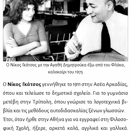
Ο Νί­κος Γκά­τσος με την Αγα­θή Δη­μη­τρού­κα έξω από του Φλό­κα,
κα­λο­καί­ρι του 1975
Ο
Νί­κος Γκά­τσος
γεν­νή­θη­κε το 1911 στην Ασέα Αρ­κα­δί­ας,
όπου και τε­λεί­ω­σε το δη­μο­τι­κό σχο­λείο. Για το γυ­μνά­σιο
με­τέ­βη στην Τρί­πο­λη, όπου γνώ­ρι­σε τα λο­γο­τε­χνι­κά βι­
βλία και τις με­θό­δους αυ­το­δι­δα­σκα­λί­ας ξέ­νων γλωσ­σών.
Έτσι, όταν ήρ­θε στην Αθή­να για να εγ­γρα­φεί στη Φι­λο­σο­
φι­κή Σχο­λή, ήξε­ρε, αρ­κε­τά κα­λά, αγ­γλι­κά και γαλ­λι­κά.