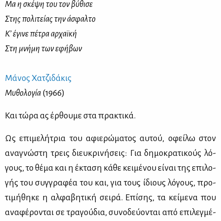
Μα η σκέ­ψη του τον βύ­θι­σε
Στης πο­λι­τεί­ας την άσφαλ­το
Κ’ έγι­νε πέ­τρα αρ­χαϊ­κή
Στη μνή­μη των εφή­βων
Μά­νος Χα­τζι­δά­κις
Μυ­θο­λο­γία
(1966)
Και τώ­ρα ας έρ­θου­με στα πρα­κτι­κά.
Ως επι­με­λή­τρια του αφιε­ρώ­μα­τος αυ­τού, οφεί­λω στον
ανα­γνώ­στη τρεις διευ­κρι­νή­σεις: Για δη­μο­κρα­τι­κούς λό­
γους, το θέ­μα και η έκτα­ση κά­θε κει­μέ­νου εί­ναι της επι­λο­
γής του συγ­γρα­φέα του και, για τους ίδιους λό­γους, προ­
τι­μή­θη­κε η αλ­φα­βη­τι­κή σει­ρά. Επί­σης, τα κεί­με­να που
ανα­φέ­ρο­νται σε τρα­γού­δια, συ­νο­δεύ­ο­νται από επι­λεγ­μέ­