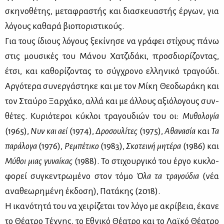
σκη­νο­θέ­της, με­τα­φρα­στής και δια­σκευα­στής έρ­γων, για
λό­γους κα­θα­ρά βιο­πο­ρι­στι­κούς.
Για τους ίδιους λό­γους ξε­κί­νη­σε να γρά­φει στί­χους πά­νω
στις μου­σι­κές του Μά­νου Χα­τζι­δά­κι, προσ­διο­ρί­ζο­ντας,
έτσι, και κα­θο­ρί­ζο­ντας το σύγ­χρο­νο ελ­λη­νι­κό τρα­γού­δι.
Αρ­γό­τε­ρα συ­νερ­γά­στη­κε και με τον Μί­κη Θε­ο­δω­ρά­κη και
τον Σταύ­ρο Ξαρ­χά­κο, αλ­λά και με άλ­λους αξιό­λο­γους συν­
θέ­τες. Κυ­ριό­τε­ροι κύ­κλοι τρα­γου­διών του οι:
Μυ­θο­λο­γία
(1965),
Νυν και αεί
(1974),
Δρο­σου­λί­τες
(1975),
Αθα­να­σία
και
Τα
πα­ρά­λο­γα
(1976),
Ρε­μπέ­τι­κο
(1983),
Σκο­τει­νή μη­τέ­ρα
(1986) και
Μύ­θοι μιας γυ­ναί­κας
(1988). Το στι­χουρ­γι­κό του έρ­γο κυ­κλο­
φο­ρεί συ­γκε­ντρω­μέ­νο στον τό­μο
Όλα τα τρα­γού­δια
(νέα
ανα­θε­ω­ρη­μέ­νη έκ­δο­ση), Πα­τά­κης (2018).
Η ικα­νό­τη­τά του να χει­ρί­ζε­ται τον λό­γο με ακρί­βεια, έκα­νε
το Θέ­α­τρο Τέ­χνης, το Εθνι­κό Θέ­α­τρο και το Λαϊ­κό Θέ­α­τρο