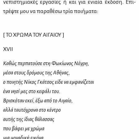
νε­πι­στη­μια­κές ερ­γα­σί­ες ή και για ενιαία έκ­δο­ση. Επι­
τρέψ­τε μου να πα­ρα­θέ­σω τρία ποι­ή­μα­τα:
[ ΤΟ ΧΡΩ­ΜΑ ΤΟΥ ΑΙ­ΓΑΙΟΥ ]
XVII
Κα­θώς περ­πα­τού­σε στη Φω­κί­ω­νος Νέ­γρη,
μέ­σα στους δρό­μους της Αθή­νας,
ο ποι­η­τής Νί­κος Γκά­τσος εί­δε να εμ­φα­νί­ζε­ται
ένα νη­σί μες στο κε­φά­λι του.
Βρι­σκό­ταν εκεί, έξω από το Αι­γαίο,
αλ­λά ταυ­τό­χρο­να στο κέ­ντρο
αυ­τής της ίδιας θά­λασ­σας
που βά­φει με χρώ­μα
μια μο­να­δι­κή ει­κό­να,