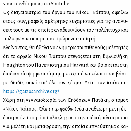
νους συν­δέ­σμους στο Youtube.
Ως δια­χει­ρί­στρια του έρ­γου του Νί­κου Γκά­τσου, οφεί­λω
στους συγ­γρα­φείς αμέ­τρη­τες ευ­χα­ρι­στί­ες για τις ανα­λύ­
σεις τους με τις οποί­ες ανα­δει­κνύ­ουν τον πο­λύ­πτυ­χο και
πο­λυ­φω­νι­κό κό­σμο του τι­μώ­με­νου ποι­η­τή.
Κλεί­νο­ντας, θα ήθε­λα να ενη­με­ρώ­σω πι­θα­νούς με­λε­τη­τές
ότι το αρ­χείο Νί­κου Γκά­τσου στε­γά­ζε­ται στη Βι­βλιο­θή­κη
Houghton του Πα­νε­πι­στη­μί­ου Harvard και βρί­σκε­ται στη
δια­δι­κα­σία ψη­φιο­ποί­η­σης με σκο­πό να εί­ναι προ­σβά­σι­
μο δια­δι­κτυα­κά απ’ όλο τον κό­σμο. Δεί­τε τον ιστό­το­πο:
https://​gat​sosa​rchi​ve.​org/
Χά­ρη στη γεν­ναιο­δω­ρία των Εκ­δό­σε­ων Πα­τά­κη, ο τό­μος
«Νί­κος Γκά­τσος,
Όλα τα τρα­γού­δια
(νέα ανα­θε­ω­ρη­μέ­νη έκ­
δο­ση)» έχει πε­ρά­σει ολό­κλη­ρος στην ει­δι­κή πλατ­φόρ­μα
για με­λέ­τη και με­τά­φρα­ση, την οποία εμπνεύ­στη­κε ο κα­