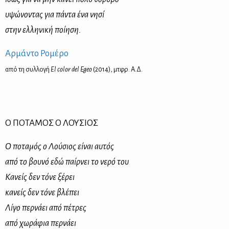
υψώ­νο­ντας για πά­ντα ένα νη­σί
στην ελ­λη­νι­κή ποί­η­ση.
Αρ­μά­ντο Ρο­μέ­ρο
από τη συλ­λο­γή
El color del Egeo
(2014), μτ­φρ. Α.Δ.
Ο ΠΟ­ΤΑ­ΜΟΣ Ο ΛΟΥ­ΣΙΟΣ
Ο πο­τα­μός ο Λού­σιος εί­ναι αυ­τός
από το βου­νό εδώ παίρ­νει το νε­ρό του
Κα­νείς δεν τό­νε ξέ­ρει
κα­νείς δεν τό­νε βλέ­πει
Λί­γο περ­νά­ει από πέ­τρες
από χω­ρά­φια περ­νά­ει