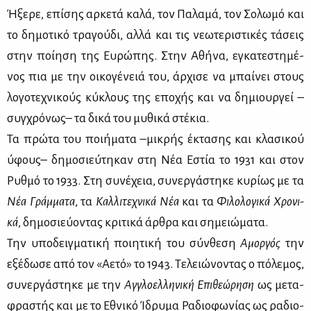
Ήξε­ρε, επί­σης αρ­κε­τά κα­λά, τον Πα­λα­μά, τον Σο­λω­μό και
το δη­μο­τι­κό τρα­γού­δι, αλ­λά και τις νε­ω­τε­ρι­στι­κές τά­σεις
στην ποί­η­ση της Ευ­ρώ­πης. Στην Αθή­να, εγκα­τε­στη­μέ­
νος πια με την οι­κο­γέ­νειά του, άρ­χι­σε να μπαί­νει στους
λο­γο­τε­χνι­κούς κύ­κλους της επο­χής και να δη­μιουρ­γεί –
συγ­χρό­νως– τα δι­κά του μυ­θι­κά στέ­κια.
Τα πρώ­τα του ποι­ή­μα­τα –μι­κρής έκτα­σης και κλα­σι­κού
ύφους– δη­μο­σιεύ­τη­καν στη Νέα Εστία το 1931 και στον
Ρυθ­μό το 1933. Στη συ­νέ­χεια, συ­νερ­γά­στη­κε κυ­ρί­ως με τα
Νέα Γράμ­μα­τα
, τα
Καλ­λι­τε­χνι­κά Νέα
και τα
Φι­λο­λο­γι­κά Χρο­νι­
κά
, δη­μο­σιεύ­ο­ντας κρι­τι­κά άρ­θρα και ση­μειώ­μα­τα.
Την υπο­δειγ­μα­τι­κή ποι­η­τι­κή του σύν­θε­ση
Αμορ­γός
την
εξέ­δω­σε από τον «Αε­τό» το 1943. Τε­λειώ­νο­ντας ο πό­λε­μος,
συ­νερ­γά­στη­κε με την
Αγ­γλο­ελ­λη­νι­κή Επι­θε­ώ­ρη­ση
ως με­τα­
φρα­στής και με το Εθνι­κό Ίδρυ­μα Ρα­διο­φω­νί­ας ως ρα­διο­