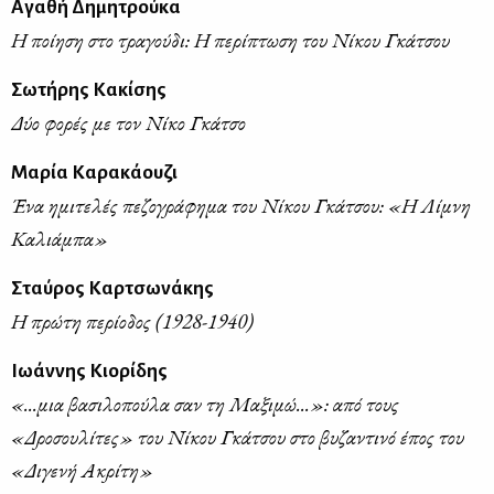
Αγαθή Δημητρούκα
Η ποίηση στο τραγούδι: Η περίπτωση του Νίκου Γκάτσου
Σωτήρης Κακίσης
Δύο φορές με τον Νίκο Γκάτσο
Μαρία Καρακάουζι
Ένα ημιτελές πεζογράφημα του Νίκου Γκάτσου: «Η Λίμνη
Καλιάμπα»
Σταύρος Καρτσωνάκης
Η πρώτη περίοδος (1928-1940)
Ιωάννης Κιορίδης
«...μια βασιλοπούλα σαν τη Μαξιμώ...»: από τους
«Δροσουλίτες» του Νίκου Γκάτσου στο βυζαντινό έπος του
«Διγενή Ακρίτη»