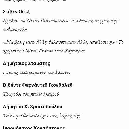
Στίβεν Ουτζ
Σχόλια του Νίκου Γκάτσου πάνω σε κάποιους στίχους της
«Αμοργού»
«Να βρεις μιαν άλλη θάλασσα μιαν άλλη απαλοσύνη»: Το
αρχείο του Νίκου Γκάτσου στο Χάρβαρντ
Δημήτριος Σταμάτης
Ἐν σιωπῇ τεθερισμένον κυκλάμινον
Βιθέντε Φερνάντεθ Γκονθάλεθ
Τραγούδι του παλιού καιρού
Δήμητρα Χ. Χριστοδούλου
Όταν η Αθανασία έχει τους λόγους της
Ιερομόναχος Χρυσόστομος