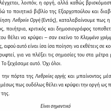
λέγ­χε­ται, λοι­πόν, η ορ­γή, αλ­λά κα­θώς βρι­σκό­μα­
δώ το ποι­η­τι­κό βι­βλίο της Εξαρ­χο­πού­λου και δια­β
ί­η­ση:
Λα­θραία Ορ­γή
{Εντός}, κα­τα­λα­βαί­νου­με πως η
ς, ποι­ή­τρια, κρι­τι­κός και δη­μο­σιο­γρά­φος το­πο­θε­
ου θέ­λει να κρύ­ψει – σαν εκεί­νο το
Κλεμ­μέ­νο γράμ­
 αφού αυ­τό εί­ναι ίσα ίσα ποί­η­ση: να εκ­θέ­τεις σε κο
κρυ­φτεί, για να πλέ­ξει τις ση­μα­σί­ες του στα μέ­τρα
 Το ξε­χά­σα­με αυ­τό. Όχι όλοι.
ας την πόρ­τα της
Λα­θραί­ας ορ­γής
και μπαί­νο­ντας μέ­σ
αμέ­σως πως ου­δό­λως θέ­λει να κρύ­ψει την ορ­γή ως π
 της.
Εί­ναι ση­μα­ντι­κό