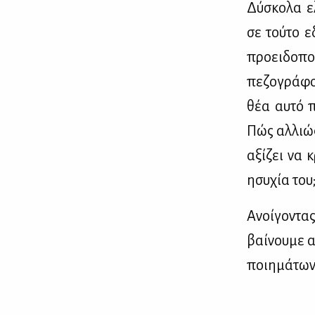
Δύ­σκο­λα ε
σε τού­το ε
προει­δο­πο
πε­ζο­γρά­φο
θέα αυ­τό π
Πώς αλ­λιώς,
αξί­ζει να 
ησυ­χία του;
Ανοί­γο­ντ
βαί­νου­με 
ποι­η­μά­των