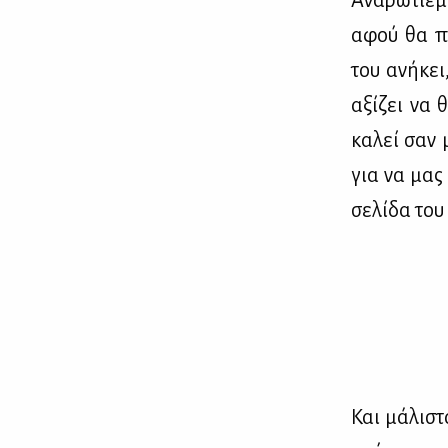
Ανα­ρω­τιέ­μ
αφού θα πρέ
του ανή­κει,
αξί­ζει να θ
κα­λεί σαν 
για να μας 
σε­λί­δα του 
Και μά­λι­στ