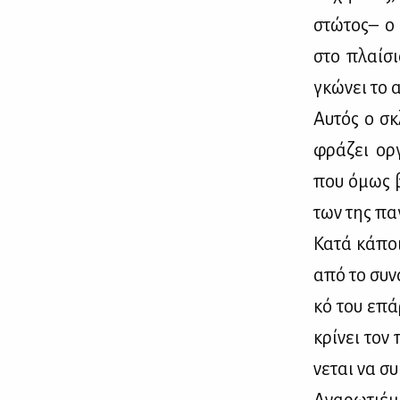
στώ­τος– ο 
στο πλαί­σι
γκώ­νει το α
Αυ­τός ο σκ
φρά­ζει ορ­
που όμως βρ
των της πα­γ
Κα­τά κά­πο
από το συ­να
κό του επά­
κρί­νει τον 
νε­ται να σ