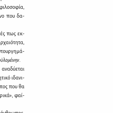
ι­λο­σο­φία,
έ­νο που δα­
­νές πως εκ­
­χαιό­τη­τα,
στουρ­γη­μά­
οὐλο­μέ­νην
.
ανα­δύ­ε­ται
τι­κό ιδα­νι­
ω­πος που θα
­ρι­κά», φαί­