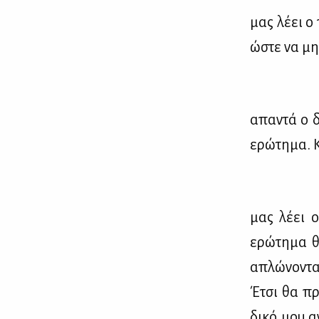
μας λέ­ει ο 
ώστε να μην 
απα­ντά ο δ
ερώ­τη­μα. 
μας λέ­ει ο 
ερώ­τη­μα θ
απλώ­νο­ντα
Έτσι θα πρέ
δι­κό μου αν