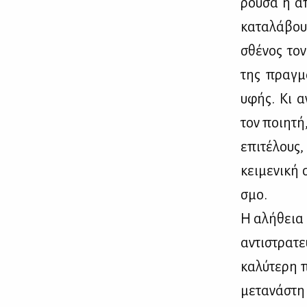
ρού­σα η απ
κα­τα­λά­βου
σθέ­νος τον
της πραγ­μα­
υφής. Κι αν
τον ποι­η­τή
επι­τέ­λους
κει­με­νι­κ
σμο.
Η αλή­θεια 
αντι­στρα­τε
κα­λύ­τε­ρη 
με­τα­νά­στη