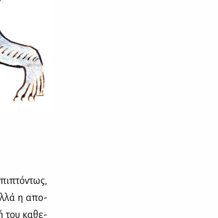
πι­πτό­ντως,
αλ­λά η απο­
ή του κα­θε­