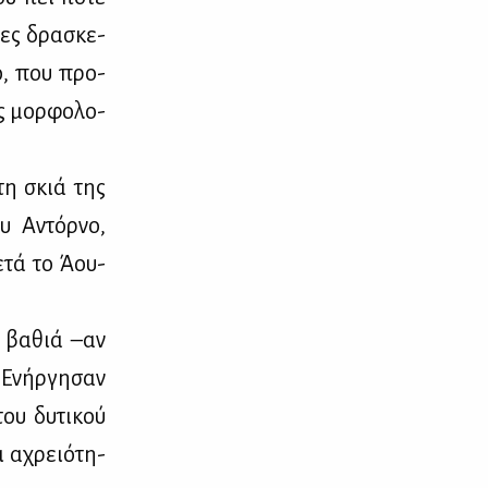
­λες δρα­σκε­
κο, που προ­
ς μορ­φο­λο­
στη σκιά της
ου Αντόρ­νο,
ε­τά το Άου­
ε βα­θιά –αν
 Ενήρ­γη­σαν
ου δυ­τι­κού
αι αχρειό­τη­