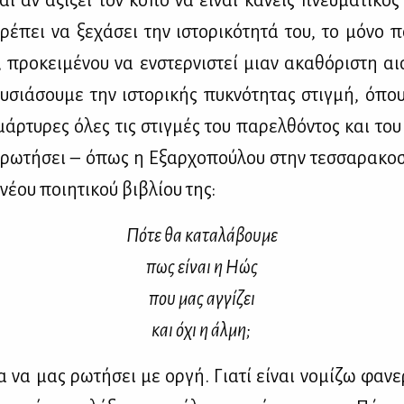
αι αν αξί­ζει τον κό­πο να εί­ναι κα­νείς πνευ­μα­τι­κό
­πει να ξε­χά­σει την ιστο­ρι­κό­τη­τά του, το μό­νο π
 προ­κει­μέ­νου να εν­στερ­νι­στεί μιαν ακα­θό­ρι­στη αι­
υ­σιά­σου­με την ιστο­ρι­κής πυ­κνό­τη­τας στιγ­μή, όπο
μάρ­τυ­ρες όλες τις στιγ­μές του πα­ρελ­θό­ντος και του 
ρω­τή­σει – όπως η Εξαρ­χο­πού­λου στην τεσ­σα­ρα­κο­σ
νέ­ου ποι­η­τι­κού βι­βλί­ου της:
Πό­τε θα κα­τα­λά­βου­με
πως εί­ναι η Ηώς
που μας αγ­γί­ζει
και όχι η άλ­μη;
α να μας ρω­τή­σει με ορ­γή. Για­τί εί­ναι νο­μί­ζω φα­νε