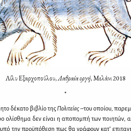
Λί­λυ Εξαρ­χο­πού­λου,
Λα­θραία ορ­γή
, Με­λά­νι 2018
*
­η­το δέ­κα­το βι­βλίο της
Πο­λι­τεί­ας
–του οποί­ου, πα­ρε­μ
ε­ρο ολί­σθη­μα δεν εί­ναι η απο­πο­μπή των ποι­η­τών, 
 υπό την προ­ϋ­πό­θε­ση πως θα γρά­φουν κα­τ’ επι­τα­γ