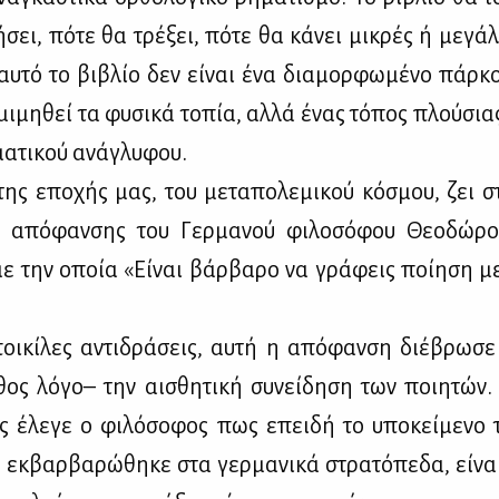
­σει, πό­τε θα τρέ­ξει, πό­τε θα κά­νει μι­κρές ή με­γά
ί αυ­τό το βι­βλίο δεν εί­ναι ένα δια­μορ­φω­μέ­νο πάρ­
μι­μη­θεί τα φυ­σι­κά το­πία, αλ­λά ένας τό­πος πλού­σια
­μα­τι­κού ανά­γλυ­φου.
της επο­χής μας, του με­τα­πο­λε­μι­κού κό­σμου, ζει 
ς από­φαν­σης του Γερ­μα­νού φι­λο­σό­φου Θε­ο­δώ­ρ
ε την οποία «Εί­ναι βάρ­βα­ρο να γρά­φεις ποί­η­ση μ
οι­κί­λες αντι­δρά­σεις, αυ­τή η από­φαν­ση διέ­βρω­σ
θος λό­γο– την αι­σθη­τι­κή συ­νεί­δη­ση των ποι­η­τών.
 έλε­γε ο φι­λό­σο­φος πως επει­δή το υπο­κεί­με­νο τ
ύ εκ­βαρ­βα­ρώ­θη­κε στα γερ­μα­νι­κά στρα­τό­πε­δα, εί­ν