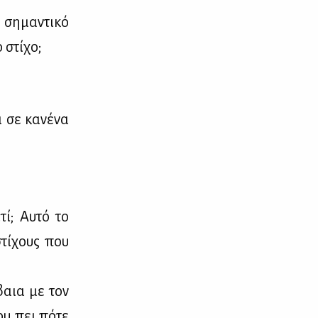
 ση­μα­ντι­κό
 στί­χο;
 σε κα­νέ­να
­τί; Αυ­τό το
στί­χους που
­βαια με τον
του πει πό­τε