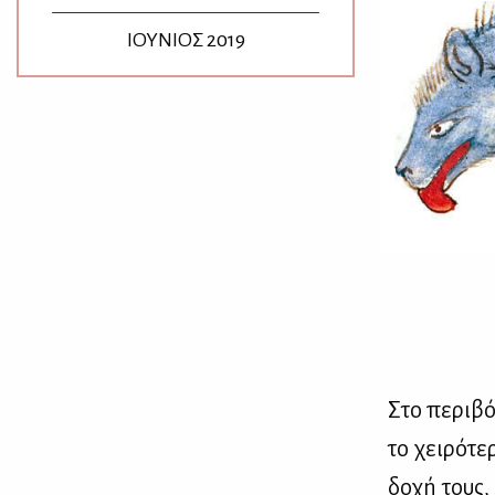
ΙΟΥΝΙΟΣ 2019
Στο πε­ρι­βό
το χει­ρό­τ
δο­χή τους,