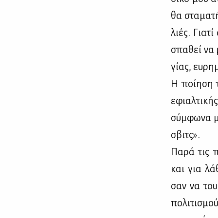
θα στα­μα­τή
λιές. Για­τ
σπα­θεί να 
γί­ας, ευ­ρη
Η ποί­η­ση 
εφιαλ­τι­κή
σύμ­φω­να μ
σβιτς».
Πα­ρά τις π
και για λά­
σαν να τους
πο­λι­τι­σμο