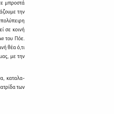
στε μπρο­στά
ά­ζου­με την
 πο­λύ­πει­ρη
τεί σε κοι­νή
μα
του Πόε.
ι­νή θέα ό,τι
 μας, με την
α, κα­τα­λα­
α­τρί­δα των