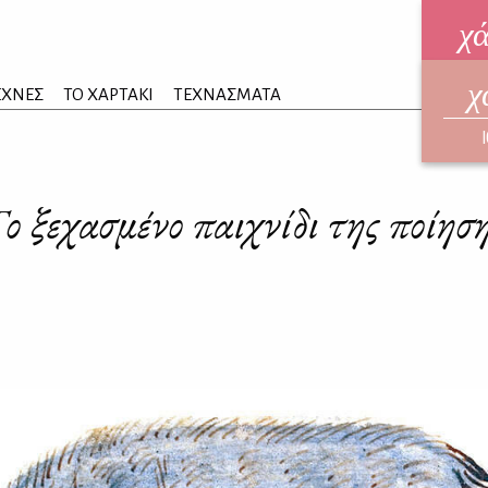
χ
χ
ηλεκ
ΕΧΝΕΣ
ΤΟ ΧΑΡΤΑΚΙ
ΤΕΧΝΑΣΜΑΤΑ
ΑΥΓ
ο ξεχασμένο παιχνίδι της ποίησ