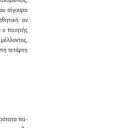
ς άν­θρω­πος,
ου σί­γου­ρα
σθη­τι­κή· αν
υ ο ποι­η­τής
μέλ­λο­ντος,
τή τε­τάρ­τη
­ρό­τα­τα πα­