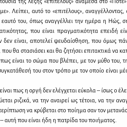
ου­σία της λέ­ξης «επι­τέ­λους» ανά­με­σα στο «Πό­τε
­με». Λεί­πει, αυ­τό το «επι­τέ­λους», αναγ­γέλ­λο­ντας
 εαυ­τό του, όπως αναγ­γέλ­λει την ημέ­ρα η Ηώς, σ
τι­κό­τη­τας, που εί­ναι πραγ­μα­τι­κό­τη­τα επει­δή εί­
 δεν εί­ναι, απο­τε­λεί ψευ­δαί­σθη­ση, που όμως πά­
, που θα στα­σιά­σει και θα ζη­τή­σει επι­τα­κτι­κά να κα­
, πως εί­ναι το σώ­μα που βλέ­πει, με τον μύ­θο του, τη
ή συ­γκα­τά­θε­σή του στον τρό­πο με τον οποίο εί­ναι μέ
εί­ναι πως η ορ­γή δεν ελέγ­χε­ται εύ­κο­λα – ίσως ο έλε
ύ­ε­ται ρι­ζι­κά, να την αναι­ρεί ως τέ­τοια, να την ανα
πε­ρί­πτω­ση να κρύ­βε­ται στο ποί­η­μα σαν τον με­τα­νά
 – αυ­τή που εί­ναι ήδη η πα­τρί­δα του ποι­ή­μα­τος.