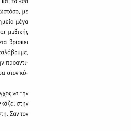
» και το «θα
, ωστό­σο, με
η­μείο μέ­γα
ναι μυ­θι­κής
ντα βρί­σκει
τα­λά­βου­με,
ν προ­α­ντι­
­σα στον κό­
γ­χος να την
­γκά­ζει στην
­στη. Σαν τον