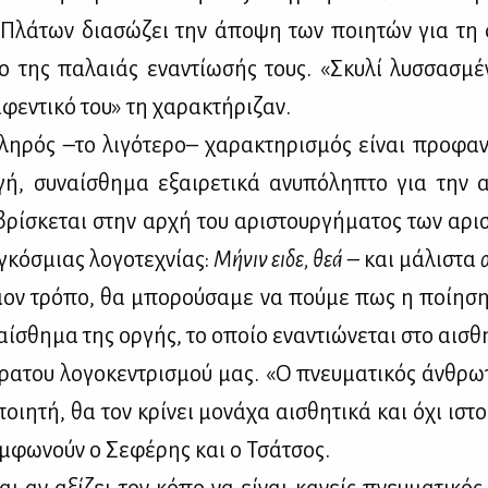
Πλά­των δια­σώ­ζει την άπο­ψη των ποι­η­τών για τη φ
ο της πα­λαιάς ενα­ντί­ω­σής τους. «Σκυ­λί λυσ­σα­σμ
φε­ντι­κό του» τη χα­ρα­κτή­ρι­ζαν.
λη­ρός –το λι­γό­τε­ρο– χα­ρα­κτη­ρι­σμός εί­ναι προ­φα
γή, συ­ναί­σθη­μα εξαι­ρε­τι­κά ανυ­πό­λη­πτο για την αρ
ί­σκε­ται στην αρ­χή του αρι­στουρ­γή­μα­τος των αρι­
κό­σμιας λο­γο­τε­χνί­ας:
Μή­νιν ἄει­δε, θεά
– και μά­λι­στα
ιον τρό­πο, θα μπο­ρού­σα­με να πού­με πως η ποί­η­ση 
ί­σθη­μα της ορ­γής, το οποίο ενα­ντιώ­νε­ται στο αι­σθη­
ρα­του λο­γο­κε­ντρι­σμού μας. «Ο πνευ­μα­τι­κός άν­θρ
ποι­η­τή, θα τον κρί­νει μο­νά­χα αι­σθη­τι­κά και όχι ιστο
υμ­φω­νούν ο Σε­φέ­ρης και ο Τσά­τσος.