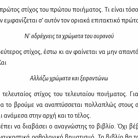
πρώ­τος στί­χος του πρώ­του ποι­ή­μα­τος. Τι εί­ναι τό­σο
εμ­φα­νί­ζε­ται σ’ αυ­τόν τον ορια­κά επι­τα­κτι­κό πρώ­το
Ν’ αδρά­χνεις τα χρώ­μα­τα του ου­ρα­νού
εύ­τε­ρος στί­χος, έστω κι αν φαί­νε­ται να μην απα­ντά
Και
Αλ­λά­ζω χρώ­μα­τα και ξε­φα­ντώ­νω
τε­λευ­ταί­ος στί­χος του τε­λευ­ταί­ου ποι­ή­μα­τος. Για
α το βρού­με να ανα­πτύσ­σε­ται πολ­λα­πλώς στους 
ι ανά­με­σα στην αρ­χή και το τέ­λος.
­πει να δια­βά­σει ο ανα­γνώ­στης το βι­βλίο. Όχι βέ
α­γκα­στι­κά ορ­θο­λο­γι­κό βη­μα­τι­σμό. Το βι­βλίο θα 