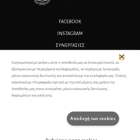
FACEBOOK
INSTAGRAM
ΣΥΝΕΡΓΑΣΊΕΣ
ΔΙΑΦΗΜΙΣΗ
Χρησιμοποιούμε cookies ώστε η τοποθεσία μας να λειτουργεί σωστά, να
ΕΠΙΚΟΙΝΩΝΙΑ
εξατομικεύουμε περιεχόμενο και διαφημίσεις, να παρέχουμε λειτουργίες
μέσων κοινωνικής δικτύωσης και να αναλύουμε την κυκλοφορία μας. Επίσης,
ΣΥΝΤΕΛΕΣΤΕΣ
κοινοποιούμε πληροφορίες σχετικά με την από μέρους σας χρήση της
τοποθεσίας μας στους συνεργάτες μέσων κοινωνικής δικτύωσης,
ΤΑΥΤΟΤΗΤΑ
διαφημίσεων και ανάλυσης.
ΠΡΟΣΩΠΙΚΆ ΔΕΔΟΜΈΝΑ
ΟΡΟΙ ΧΡΗΣΗΣ
Αποδοχή των cookies
pencilcase.gr