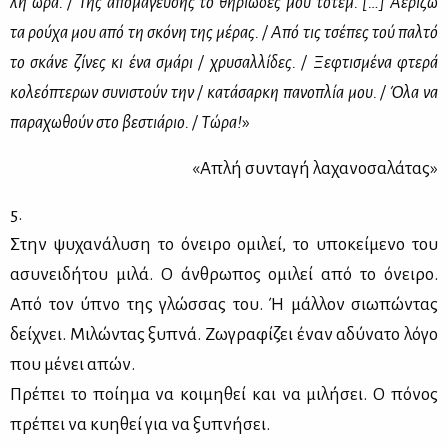
λη ώρα. / Της απο­μά­γευ­σης το θη­ριώ­δες μου το­τέμ. […] Αε­ρί­ζω
τα ρού­χα μου από τη σκό­νη της μέ­ρας. / Από τις τσέ­πες τού παλ­τό
το σκά­νε ζί­νες κι ένα σμά­ρι / χρυ­σαλ­λί­δες. / Ξε­φτι­σμέ­να φτε­ρά
κο­λε­ό­πτε­ρων συ­νι­στούν την / κα­τά­σαρ­κη πα­νο­πλία μου. / Όλα να
πα­ρα­χω­θούν στο βε­στιά­ριο. / Τώ­ρα!
»
«Απλή συ­ντα­γή λα­χα­νο­σα­λά­τας»
5.
Στην ψυ­χα­νά­λυ­ση το όνει­ρο ομι­λεί, το υπο­κεί­με­νο του
ασυ­νει­δή­του μι­λά. Ο άν­θρω­πος ομι­λεί από το όνει­ρο.
Από τον ύπνο της γλώσ­σας του. Ή μάλ­λον σιω­πώ­ντας
δεί­χνει. Μι­λώ­ντας ξυ­πνά. Ζω­γρα­φί­ζει έναν αδύ­να­το λό­γο
που μέ­νει απών.
Πρέ­πει το ποί­η­μα να κοι­μη­θεί και να μι­λή­σει. Ο πό­νος
πρέ­πει να κυ­η­θεί για να ξυ­πνή­σει.