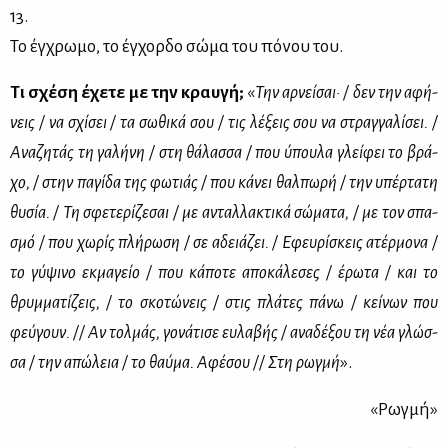
13.
Το έγ­χρω­μο, το έγ­χορ­δο σώ­μα του πό­νου του.
Τι σχέ­ση έχε­τε με την κραυ­γή;
«
Την αρ­νεί­σαι· / δεν την αφή­
νεις / να σχί­σει / τα σω­θι­κά σου / τις λέ­ξεις σου να στραγ­γα­λί­σει. /
Ανα­ζη­τάς τη γα­λή­νη / στη θά­λασ­σα / που ύπου­λα γλεί­φει το βρά­
χο, / στην πα­γί­δα της φω­τιάς / που κά­νει θαλ­πω­ρή / την υπέρ­τα­τη
θυ­σία. / Τη σφε­τε­ρί­ζε­σαι / με ανταλ­λα­κτι­κά σώ­μα­τα, / με τον σπα­
σμό / που χω­ρίς πλή­ρω­ση / σε αδειά­ζει. / Εφευ­ρί­σκεις ατέρ­μο­να /
το γύ­ψι­νο εκ­μα­γείο / που κά­πο­τε απο­κά­λε­σες / έρω­τα / και το
θρυμ­μα­τί­ζεις, / το σκο­τώ­νεις / στις πλά­τες πά­νω / κεί­νων που
φεύ­γουν. // Αν τολ­μάς, γο­νά­τι­σε ευ­λα­βής / ανα­δέ­ξου τη νέα γλώσ­
σα / την απώ­λεια / το θαύ­μα. Αφέ­σου // Στη ρωγ­μή
».
«Ρωγ­μή»