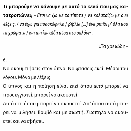
Τι μπο­ρού­με να κά­νου­με με αυ­τό το κε­νό που μας κα­
τα­τρο­πώ­νει;
«
Έτσι να ζω με το τί­πο­τα / να κο­λα­τσί­ζω με δυο
λέ­ξεις, / να έχω για προ­σκέ­φα­λο / βι­βλία […] ένα ρι­πί­δι μ’ όλα μου
τα χρώ­μα­τα / και μια λια­κά­δα μέ­σα στο σα­λό­νι
».
«Τα χρειώ­δη»
6.
Να ακου­μπή­σεις στον ύπνο. Να φτά­σεις εκεί. Μέ­σω του
λό­γου. Μό­νο με λέ­ξεις.
Ο ύπνος και η ποί­η­ση εί­ναι εκεί όπου
αυ­τό
μπο­ρεί να
προ­σεγ­γι­στεί, μπο­ρεί να ακου­στεί.
Αυ­τό απ’ όπου μπο­ρεί να ακου­στεί. Απ’ όπου αυ­τό μπο­
ρεί να μι­λή­σει. Βου­βό και με σιω­πή. Σιω­πη­λό να ακου­
στεί και να σβή­σει.