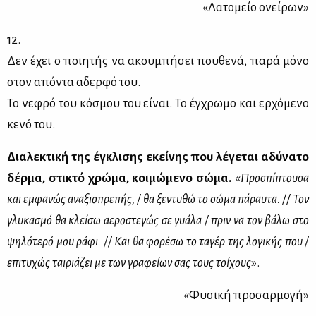
«Λα­το­μείο ονεί­ρων»
12.
Δεν έχει ο ποι­η­τής να ακου­μπή­σει που­θε­νά, πα­ρά μό­νο
στον από­ντα αδερ­φό του.
Το νε­φρό του κό­σμου του εί­ναι. Το έγ­χρω­μο και ερ­χό­με­νο
κε­νό του.
Δια­λε­κτι­κή της έγκλι­σης εκεί­νης που λέ­γε­ται αδύ­να­το
δέρ­μα, στι­κτό χρώ­μα, κοι­μώ­με­νο σώ­μα.
«
Προ­σπί­πτου­σα
και εμ­φα­νώς ανα­ξιο­πρε­πής, / θα ξε­ντυ­θώ το σώ­μα πά­ραυ­τα. // Τον
γλυ­κα­σμό θα κλεί­σω αε­ρο­στε­γώς σε γυά­λα / πριν να τον βά­λω στο
ψη­λό­τε­ρό μου ρά­φι. // Και θα φο­ρέ­σω το τα­γέρ της λο­γι­κής που /
επι­τυ­χώς ται­ριά­ζει με των γρα­φεί­ων σας τους τοί­χους
».
«Φυ­σι­κή προ­σαρ­μο­γή»