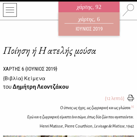
χάρτης
, 92
ηλεκτρονικό περιοδικό
χάρτης
, 6
ΑΥΓΟΥΣΤΟΣ 2026
ΙΟΥΝΙΟΣ 2019
Ποίηση ή Η ατελής μούσα
ΧΑΡΤΗΣ
6
{ΙΟΥΝΙΟΣ 2019}
{
Βιβλία
} Κείμενα
του
Δημήτρη Λεοντζάκου
{12 λεπτά}
[1]
Ο ύπνος ως ήχος, ως ζω­γρα­φι­κή και ως γλώσ­σα.
Εγώ και η ζω­γρα­φι­κή εί­μα­στε ένα σώ­μα, όπως δύο ζώα που αγα­πιού­νται.
Henri Matisse, Pierre Courthion,
Le visage de Matisse
, 1942