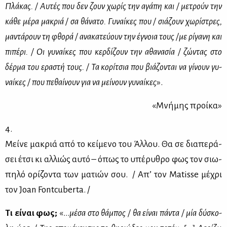
Πλά­κας. / Αυ­τές που δεν ζουν χω­ρίς την αγά­πη και / με­τρούν την
κά­θε μέ­ρα μα­κριά / σα θά­να­το. Γυ­ναί­κες που / σιά­ζουν χω­ρί­στρες,
μα­ντά­ρουν τη φθο­ρά / ανα­κα­τεύ­ουν την έγνοια τους /με ρί­γα­νη και
πι­πέ­ρι. / Οι γυ­ναί­κες που κερ­δί­ζουν την αθα­να­σία / ζώ­ντας στο
δέρ­μα του ερα­στή τους. / Τα κο­ρί­τσια που βιά­ζο­νται να γί­νουν γυ­
ναί­κες / που πε­θαί­νουν για να μεί­νουν γυ­ναί­κες
».
«Μνή­μης προί­κα»
4.
Μεί­νε μα­κριά από το κεί­με­νο του Άλ­λου. Θα σε δια­πε­ρά­
σει έτσι κι αλ­λιώς αυ­τό – όπως το υπέ­ρυ­θρο φως τον σιω­
πη­λό ορί­ζο­ντα των μα­τιών σου. / Απ’ τον Matisse μέ­χρι
τον Joan Fontcuberta. /
Τι εί­ναι φως;
«…
μέ­σα στο θά­μπος / θα εί­ναι πά­ντα / μία δύ­σκο­