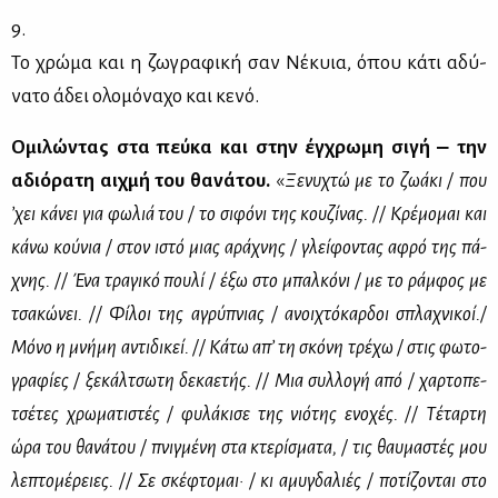
9.
Το χρώ­μα και η ζω­γρα­φι­κή σαν Νέ­κυια, όπου κά­τι αδύ­
να­το άδει ολο­μό­να­χο και κε­νό.
Ομι­λώ­ντας στα πεύ­κα και στην έγ­χρω­μη σι­γή ‒ την
αδιό­ρα­τη αιχ­μή του θα­νά­του.
«
Ξε­νυ­χτώ με το ζω­ά­κι / που
’χει κά­νει για φω­λιά του / το σι­φό­νι της κου­ζί­νας. // Κρέ­μο­μαι και
κά­νω κού­νια / στον ιστό μιας αρά­χνης / γλεί­φο­ντας αφρό της πά­
χνης. // Ένα τρα­γι­κό που­λί / έξω στο μπαλ­κό­νι / με το ράμ­φος με
τσα­κώ­νει. // Φί­λοι της αγρύ­πνιας / ανοι­χτό­καρ­δοι σπλα­χνι­κοί./
Μό­νο η μνή­μη αντι­δι­κεί. // Κά­τω απ’ τη σκό­νη τρέ­χω / στις φω­το­
γρα­φί­ες / ξε­κάλ­τσω­τη δε­κα­ε­τής. // Μια συλ­λο­γή από / χαρ­το­πε­
τσέ­τες χρω­μα­τι­στές / φυ­λά­κι­σε της νιό­της ενο­χές. // Τέ­ταρ­τη
ώρα του θα­νά­του / πνιγ­μέ­νη στα κτε­ρί­σμα­τα, / τις θαυ­μα­στές μου
λε­πτο­μέ­ρειες. // Σε σκέ­φτο­μαι· / κι αμυ­γδα­λιές / πο­τί­ζο­νται στο