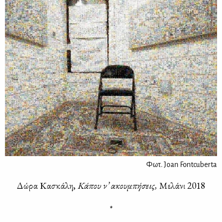
Φωτ. Joan Fontcuberta
Δώ­ρα Κα­σκά­λη,
Κά­που ν’ ακου­μπή­σεις,
Με­λά­νι 2018
*