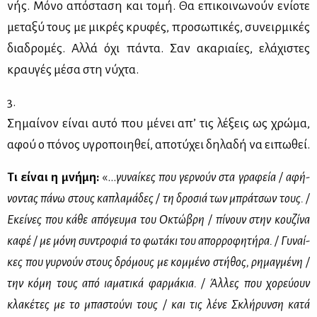
νής. Μό­νο από­στα­ση και το­μή. Θα επι­κοι­νω­νούν ενί­ο­τε
με­τα­ξύ τους με μι­κρές κρυ­φές, προ­σω­πι­κές, συ­νειρ­μι­κές
δια­δρο­μές. Αλ­λά όχι πά­ντα. Σαν ακα­ριαί­ες, ελά­χι­στες
κραυ­γές μέ­σα στη νύ­χτα.
3.
Ση­μαί­νον εί­ναι αυ­τό που μέ­νει απ’ τις λέ­ξεις ως χρώ­μα,
αφού ο πό­νος υγρο­ποι­η­θεί, απο­τύ­χει δη­λα­δή να ει­πω­θεί.
Τι εί­ναι η μνή­μη:
«…
γυ­ναί­κες που γερ­νούν στα γρα­φεία / αφή­
νο­ντας πά­νω στους κα­πλα­μά­δες / τη δρο­σιά των μπρά­τσων τους. /
Εκεί­νες που κά­θε από­γευ­μα του Οκτώ­βρη / πί­νουν στην κου­ζί­να
κα­φέ / με μό­νη συ­ντρο­φιά το φω­τά­κι του απορ­ρο­φη­τή­ρα. / Γυ­ναί­
κες που γυρ­νούν στους δρό­μους με κομ­μέ­νο στή­θος, ρη­μαγ­μέ­νη /
την κό­μη τους από ια­μα­τι­κά φαρ­μά­κια. / Άλ­λες που χο­ρεύ­ουν
κλα­κέ­τες με το μπα­στού­νι τους / και τις λέ­νε Σκλή­ρυν­ση κα­τά