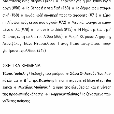
#53)
Δια­στά­σεις ενός στέρ­νου (
Σαρ­κο­φά­γος ή μια και­νούρ­για
#56)
#63)
αρ­χή (
Το βέ­λος ή η νέα ζωή (
Το δέρ­μα ως με­τα­φυ­
#68)
#71)
σι­κή (
Ιω­νάς, ωδή σιω­πη­ρή προς το αφό­ρη­το (
Εί­μαι
#72)
η πλή­ρω­ση ενός κε­νού που αγνοώ (
Με­ρι­κά πράγ­μα­τα ει­πω­
#78)
#15)
μέ­να απλά (
To love is to think (
Η Ηχώ της Σιω­πής ή
#66)
Ο Ιω­νάς εν τη κοι­λία του Λί­θου (
Μι­κρή Κλί­μα­κα: Δη­μή­τρης
Λε­ον­τζά­κος, Ελί­να Ντα­ρα­κλί­τσα, Πά­νος Πα­πα­πα­να­γιώ­του, Γε­ωρ­
#43)
γία Τρια­ντα­φυλ­λί­δου (
ΣΧΕΤΙΚΑ ΚΕΙΜΕΝΑ
Τά­σος Γου­δέ­λης
/ Εκ­δο­χές του μαύ­ρου
Σά­ρα Θη­λυ­κού
/ Ένα λαϊ­
κό κί­νη­μα
Δή­μη­τρα Κα­τιώ­νη
/ In nomine patris et filiae et spiritus
sancti
Μι­χά­λης Μο­δι­νός
/ Τα όρια της ελευ­θε­ρί­ας και η γέ­νε­ση
της προ­σω­πι­κής κό­λα­σης
Γιώρ­γος Μπλά­νας
/ Το ξε­χα­σμέ­νο παι­
χνί­δι της ποί­η­σης