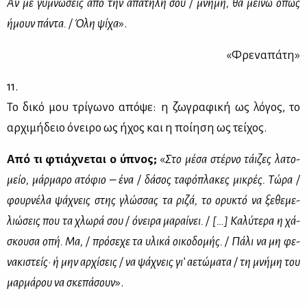
Αν με γυ­μνώ­σεις από την απα­τη­λή σου / μνή­μη, θα μεί­νω όπως
ήμουν πά­ντα. / Όλη ψί­χα
».
«Φρε­να­πά­τη»
11.
Το δι­κό μου τρί­γω­νο από­ψε: η ζω­γρα­φι­κή ως λό­γος, το
αρ­χι­μή­δειο όνει­ρο ως ήχος και η ποί­η­ση ως τεί­χος.
Από τι φτιά­χνε­ται ο ύπνος;
«
Στο μέ­σα στέρ­νο τάι­ζες λα­το­
μείο, μάρ­μα­ρο ατό­φιο – ένα / δά­σος τα­φό­πλα­κες μι­κρές. Τώ­ρα /
φουρ­νέ­λα ψά­χνεις στης γλώσ­σας τα ρι­ζά, το ορυ­κτό να ξε­θε­με­
λιώ­σεις που τα χλω­ρά σου / όνει­ρα μα­ραί­νει. / […] Κα­λύ­τε­ρα η χά­
σκου­σα οπή. Μα, / πρό­σε­χε τα υλι­κά οι­κο­δο­μής. / Πά­λι να μη φε­
να­κι­στείς· ή μην αρ­χί­σεις / να ψά­χνεις γι’ αε­τώ­μα­τα / τη μνή­μη του
μαρ­μά­ρου να σκε­πά­σουν
».