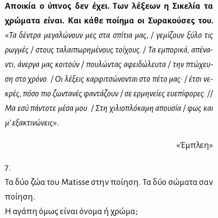
Αποι­κία ο ύπνος δεν έχει. Των λέ­ξε­ων η Σι­κε­λία τα
χρώ­μα­τα εί­ναι. Και κά­θε ποί­η­μα οι Συ­ρα­κού­σες του.
«
Τα δέ­ντρα με­γα­λώ­νουν μες στα σπί­τια μας, / γε­μί­ζουν ξύ­λο τις
ρωγ­μές / στους τα­λαι­πω­ρη­μέ­νους τοί­χους. / Τα εμπο­ρι­κά, απέ­να­
ντι, άνερ­γα μας κοι­τούν / που­λώ­ντας αφει­δώ­λευ­τα / την πτώ­χευ­
ση στο χρό­νο. / Οι λέ­ξεις καρ­φι­τσώ­νο­νται στο πέ­το μας· / έτσι νε­
κρές, πό­σο πιο ζω­ντα­νές φα­ντά­ζουν / σε ερ­μη­νεί­ες ευ­ε­πί­φο­ρες. //
Μα εσύ πά­ντο­τε μέ­σα μου. / Στη χι­λιο­πλό­κα­μη απου­σία / φως και
μ’ εξα­κτι­νώ­νεις
».
«Έμπλεη»
7.
Τα δύο ζώα του Matisse στην ποί­η­ση. Τα δύο σώ­μα­τα σαν
ποί­η­ση.
Η αγά­πη όμως εί­ναι όνο­μα ή χρώ­μα;