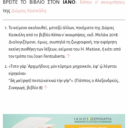
ΒΡΕΙ­ΤΕ ΤΟ ΒΙ­ΒΛΙΟ ΣΤΟΝ
ΙΑ­ΝΟ
:
Κά­που ν’ ακου­μπή­σεις
της
Δώ­ρας Κα­σκά­λη
Το κείμενο ακολουθεί, μεταξύ άλλων, ποιήματα της Δώρας
Κασκάλη από το βιβλίο
Κάπου ν’ ακουμπήσεις,
εκδ. Μελάνι 2018.
Διαλογιζόμενο, όμως, σιωπηλά τη ζωγραφική, την αφόρητη
εκείνη συνθήκη των λέξεων, κείμενα του H. Matisse, ή κάτι από
τον τρόπο του Joan Fontcuberta.
«Tοῦτο γὰρ ᾿Αρχιμήδους μὲν εὕρημα μηχανικόν, ἐφ’ ᾧ λέγεται
εἰρηκέναι·
‘‘
δός μοί
(
φησί
)
πο
ῦ στ
ῶ κα
ὶ κιν
ῶ
τὴν γῆν’’». (Πάππος ο Αλεξανδρεύς,
Συναγωγή
, βιβλίο 8)