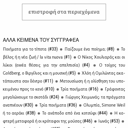
επιστροφή στα περιεχόμενα
ΑΛΛΑ ΚΕΙΜΕΝΑ ΤΟΥ ΣΥΓΓΡΑΦΕΑ
#33)
#8)
Ποι­ή­μα­τα για το τί­πο­τα (
Παί­ζου­με ένα ποί­η­μα; (
Το
#1)
βέ­λος ή η νέα ζωή / la vita nuova (
Ο Νί­κος Χου­λια­ράς και οι
#4)
λύ­κοι (εν­νέα θέ­σεις για την απελ­πι­σία) (
Ο τοί­χος του
#5)
Goldberg, ο Βιρ­γί­λιος και η μου­σι­κή (
Χλόη ή Ομι­λώ­ντας ακα­
#11)
τά­παυ­στα σαν δέ­ντρο (
Με­του­σί­ω­ση ή η ολί­σθη­ση του υπο­
#10)
#16)
κει­μέ­νου προς το κε­νό (
Τρία ποι­ή­μα­τα (
Γρά­φο­ντας
#24)
με­γα­λώ­νου­με το σκο­τά­δι (
Γιώρ­γος Χει­μω­νάς: τα πράγ­μα­τα
#30)
#36)
ανα­πνέ­ουν (
Τρία ποι­ή­μα­τα (
Ολυ­μπία, Simone Weil
#38)
#44)
ή το αε­ρά­κι (
Το ανά­πο­δο από ένα κο­τσύ­φι (
Η κο­
#46)
#53)
φτε­ρή με­τα­φο­ρά ή οι κρό­τα­φοι της μού­σας (
Ιω­νάς (