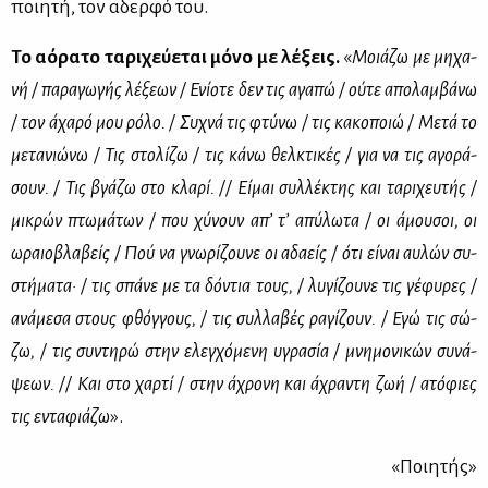
ποι­η­τή, τον αδερ­φό του.
Το αό­ρα­το τα­ρι­χεύ­ε­ται μό­νο με λέ­ξεις.
«
Μοιά­ζω με μη­χα­
νή / πα­ρα­γω­γής λέ­ξε­ων / Ενί­ο­τε δεν τις αγα­πώ / ού­τε απο­λαμ­βά­νω
/ τον άχα­ρό μου ρό­λο. / Συ­χνά τις φτύ­νω / τις κα­κο­ποιώ / Με­τά το
με­τα­νιώ­νω / Τις στο­λί­ζω / τις κά­νω θελ­κτι­κές / για να τις αγο­ρά­
σουν. / Τις βγά­ζω στο κλα­ρί. // Εί­μαι συλ­λέ­κτης και τα­ρι­χευ­τής /
μι­κρών πτω­μά­των / που χύ­νουν απ’ τ’ απύ­λω­τα / οι άμου­σοι, οι
ωραιο­βλα­βείς / Πού να γνω­ρί­ζου­νε οι αδα­είς / ότι εί­ναι αυ­λών συ­
στή­μα­τα· / τις σπά­νε με τα δό­ντια τους, / λυ­γί­ζου­νε τις γέ­φυ­ρες /
ανά­με­σα στους φθόγ­γους, / τις συλ­λα­βές ρα­γί­ζουν. / Εγώ τις σώ­
ζω, / τις συ­ντη­ρώ στην ελεγ­χό­με­νη υγρα­σία / μνη­μο­νι­κών συ­νά­
ψε­ων. // Και στο χαρ­τί / στην άχρο­νη και άχρα­ντη ζωή / ατό­φιες
τις εντα­φιά­ζω
».
«Ποι­η­τής»