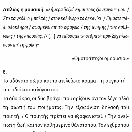
Απλώς η μου­σι­κή.
«
Σή­με­ρα δε­ξιώ­νο­μαι τους ζω­ντα­νούς μου. /
Στο τσι­γκέ­λι ο μπαλ­τάς / στον κα­λό­γε­ρο το δε­κα­νί­κι. / Εί­μα­στε πά­
λι ολό­κλη­ροι / σω­σμέ­νοι απ’ το σφα­γείο / της μνή­μης / της ασθέ­
νειας / της απου­σί­ας. //
[…]
να τα­ΐ­σου­με τα στό­μα­τα πριν ξε­χει­λώ­
σουν απ’ τη φρί­κη
».
«Ομο­τρά­πε­ζοι ομο­ού­σιοι»
8.
Το αδύ­να­το σώ­μα και το ατε­λεί­ω­το κόμ­μα ‒η συ­γκο­πή‒
του αδιά­κο­που λό­γου του.
Τα δύο άκρα, οι δύο βρά­χοι που ορί­ζουν όχι τον λό­γο αλ­λά
τη σιω­πή του ποι­ή­μα­τος. Την εξα­φά­νι­ση δη­λα­δή του
ποι­η­τή. / Ο ποι­η­τής πρέ­πει να εξα­φα­νι­στεί. / Την ανεί­
πω­τη ζωή και τον κα­θη­με­ρι­νό θά­να­το του. Τον εχθρό του