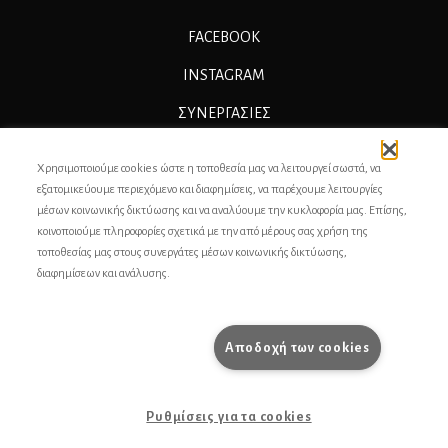
FACEBOOK
INSTAGRAM
ΣΥΝΕΡΓΑΣΊΕΣ
ΔΙΑΦΗΜΙΣΗ
Χρησιμοποιούμε cookies ώστε η τοποθεσία μας να λειτουργεί σωστά, να
ΕΠΙΚΟΙΝΩΝΙΑ
εξατομικεύουμε περιεχόμενο και διαφημίσεις, να παρέχουμε λειτουργίες
μέσων κοινωνικής δικτύωσης και να αναλύουμε την κυκλοφορία μας. Επίσης,
ΣΥΝΤΕΛΕΣΤΕΣ
κοινοποιούμε πληροφορίες σχετικά με την από μέρους σας χρήση της
τοποθεσίας μας στους συνεργάτες μέσων κοινωνικής δικτύωσης,
ΤΑΥΤΟΤΗΤΑ
διαφημίσεων και ανάλυσης.
ΠΡΟΣΩΠΙΚΆ ΔΕΔΟΜΈΝΑ
ΟΡΟΙ ΧΡΗΣΗΣ
Αποδοχή των cookies
pencilcase.gr
Ρυθμίσεις για τα cookies