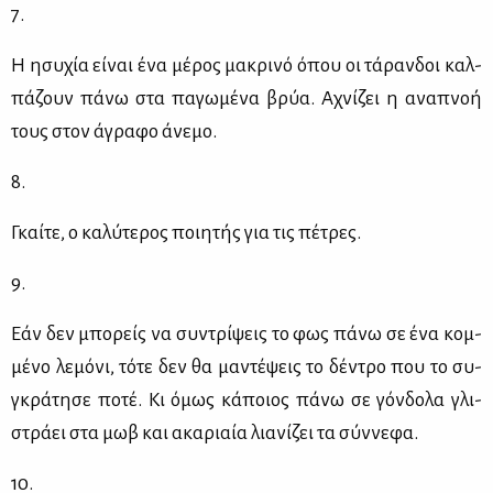
7.
Η ησυ­χία εί­ναι ένα μέ­ρος μα­κρι­νό όπου οι τά­ραν­δοι καλ­
πά­ζουν πά­νω στα πα­γω­μέ­να βρύα. Αχνί­ζει η ανα­πνοή
τους στον άγρα­φο άνε­μο.
8.
Γκαί­τε, ο κα­λύ­τε­ρος ποι­η­τής για τις πέ­τρες.
9.
Εάν δεν μπο­ρείς να συ­ντρί­ψεις το φως πά­νω σε ένα κομ­
μέ­νο λε­μό­νι, τό­τε δεν θα μα­ντέ­ψεις το δέ­ντρο που το συ­
γκρά­τη­σε πο­τέ. Κι όμως κά­ποιος πά­νω σε γόν­δο­λα γλι­
στρά­ει στα μωβ και ακα­ριαία λια­νί­ζει τα σύν­νε­φα.
10.