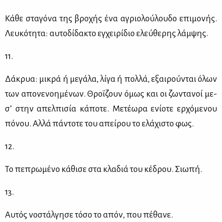
Κά­θε στα­γό­να της βρο­χής ένα αγριο­λού­λου­δο επι­μο­νής.
Λευ­κό­τη­τα: αυ­το­δί­δα­κτο εγ­χει­ρί­διο ελεύ­θε­ρης λάμ­ψης.
11.
Δά­κρυα: μι­κρά ή με­γά­λα, λί­γα ή πολ­λά, εξαι­ρού­νται όλων
των απο­νε­νοη­μέ­νων. Θρο­ΐ­ζουν όμως και οι ζω­ντα­νοί με­
σ’ στην απελ­πι­σία κά­πο­τε. Με­τέ­ω­ρα ενί­ο­τε ερ­χό­με­νου
πό­νου. Αλ­λά πά­ντο­τε του απεί­ρου το ελά­χι­στο φως.
12.
Το πε­πρω­μέ­νο κά­θι­σε στα κλα­διά του κέ­δρου. Σιω­πή.
13.
Αυ­τός νο­στάλ­γη­σε τό­σο το απόν, που πέ­θα­νε.