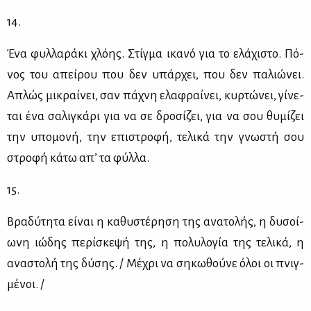
14.
Ένα φυλ­λα­ρά­κι χλό­ης. Στίγ­μα ικα­νό για το ελά­χι­στο. Πό­
νος του απεί­ρου που δεν υπάρ­χει, που δεν πα­λιώ­νει.
Απλώς μι­κραί­νει, σαν πά­χνη ελα­φραί­νει, κυρ­τώ­νει, γί­νε­
ται ένα σα­λι­γκά­ρι για να σε δρο­σί­ζει, για να σου θυ­μί­ζει
την υπο­μο­νή, την επι­στρο­φή, τε­λι­κά την γνω­στή σου
στρο­φή κά­τω απ’ τα φύλ­λα.
15.
Βρα­δύ­τη­τα εί­ναι η κα­θυ­στέ­ρη­ση της ανα­το­λής, η δυ­σοί­
ω­νη ιώ­δης πε­ρί­σκε­ψή της, η πο­λυ­λο­γία της τε­λι­κά, η
ανα­στο­λή της δύ­σης. / Μέ­χρι να ση­κω­θού­νε όλοι οι πνιγ­
μέ­νοι. /