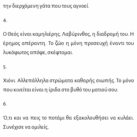
την διερ­χό­με­νη γά­τα που τους αγνο­εί.
4.
Ο Θε­ός εί­ναι κα­μη­λιέ­ρης. Λα­βύ­ριν­θος, η δια­δρο­μή του. Η
έρη­μος απέ­ρα­ντη. Το ζώο η μό­νη προ­σευ­χή ένα­ντι του
λυ­κό­φω­τος από­ψε, σκέ­φτο­μαι.
5.
Χιό­νι. Αλ­λε­πάλ­λη­λα στρώ­μα­τα κα­θα­ρής σιω­πής. Το μό­νο
που κι­νεί­ται εί­ναι η ίρι­δα στο βυ­θό του μα­τιού σου.
6.
Ό,τι και να πεις το πο­τά­μι θα εξα­κο­λου­θή­σει να κυ­λά­ει.
Συ­νέ­χι­σε να ομι­λείς.