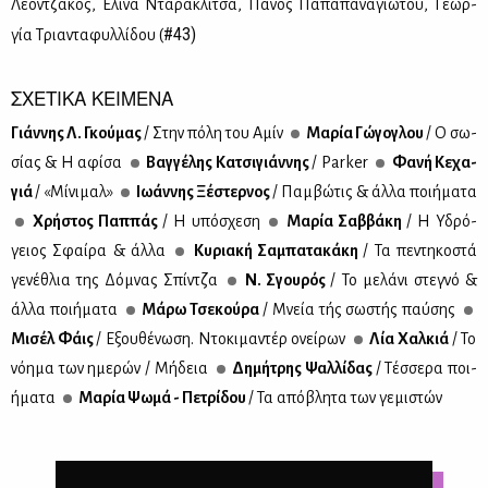
Λε­ον­τζά­κος, Ελί­να Ντα­ρα­κλί­τσα, Πά­νος Πα­πα­πα­να­γιώ­του, Γε­ωρ­
#43)
γία Τρια­ντα­φυλ­λί­δου (
ΣΧΕΤΙΚΑ ΚΕΙΜΕΝΑ
Γιάν­νης Λ. Γκού­μας
/ Στην πό­λη του Αμίν
Μα­ρία Γώ­γο­γλου
/ Ο σω­
σί­ας & Η αφί­σα
Βαγ­γέ­λης Κα­τσι­γιάν­νης
/ Parker
Φα­νή Κε­χα­
γιά
/ «Μί­νι­μαλ»
Ιω­άν­νης Ξέ­στερ­νος
/ Παμ­βώ­τις & άλ­λα ποι­ή­μα­τα
Χρή­στος Παπ­πάς
/ Η υπό­σχε­ση
Μα­ρία Σαβ­βά­κη
/ Η Υδρό­
γειος Σφαί­ρα & άλ­λα
Κυ­ρια­κή Σα­μπα­τα­κά­κη
/ Τα πε­ντη­κο­στά
γε­νέ­θλια της Δό­μνας Σπίν­τζα
Ν. Σγου­ρός
/ To με­λά­νι στε­γνό &
άλ­λα ποι­ή­μα­τα
Μά­ρω Τσε­κού­ρα
/ Μνεία τής σω­στής παύ­σης
Μι­σέλ Φάις
/ Εξου­θέ­νω­ση. Ντο­κι­μα­ντέρ ονεί­ρων
Λία Χαλ­κιά
/ Το
νό­η­μα των ημε­ρών / Μή­δεια
Δη­μή­τρης Ψαλ­λί­δας
/ Τέσ­σε­ρα ποι­
ή­μα­τα
Μα­ρία Ψω­μά - Πε­τρί­δου
/ Τα από­βλη­τα των γε­μι­στών