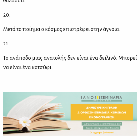
θά­λασ­σα.
20.
Με­τά το ποί­η­μα ο κό­σμος επι­στρέ­φει στην άγνοια.
21.
Το ανά­πο­δο μιας ανα­το­λής δεν εί­ναι ένα δει­λι­νό. Μπο­ρεί
να εί­ναι ένα κο­τσύ­φι.