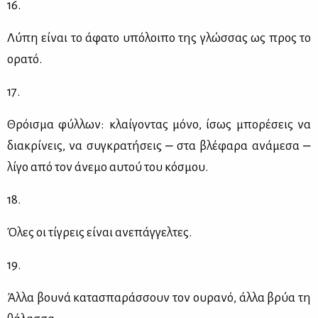
16.
Λύ­πη εί­ναι το άφα­το υπό­λοι­πο της γλώσ­σας ως προς το
ορα­τό.
17.
Θρόι­σμα φύλ­λων: κλαί­γο­ντας μό­νο, ίσως μπο­ρέ­σεις να
δια­κρί­νεις, να συ­γκρα­τή­σεις ‒ στα βλέ­φα­ρα ανά­με­σα ‒
λί­γο από τον άνε­μο αυ­τού του κό­σμου.
18.
Όλες οι τί­γρεις εί­ναι ανε­πάγ­γελ­τες.
19.
Άλ­λα βου­νά κα­τα­σπα­ράσ­σουν τον ου­ρα­νό, άλ­λα βρύα τη