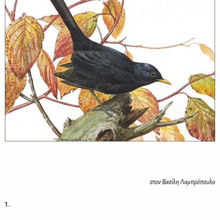
στον Βα­σί­λη Λα­μπρό­που­λο
1.