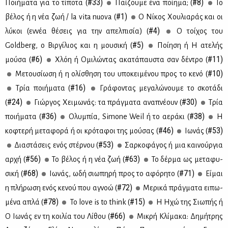
#33)
#8)
Ποι­ή­μα­τα για το τί­πο­τα (
Παί­ζου­με ένα ποί­η­μα; (
Το
#1)
βέ­λος ή η νέα ζωή / la vita nuova (
Ο Νί­κος Χου­λια­ράς και οι
#4)
λύ­κοι (εν­νέα θέ­σεις για την απελ­πι­σία) (
Ο τοί­χος του
#5)
Goldberg, ο Βιρ­γί­λιος και η μου­σι­κή (
Ποί­η­ση ή Η ατε­λής
#6)
#11)
μού­σα (
Χλόη ή Ομι­λώ­ντας ακα­τά­παυ­στα σαν δέ­ντρο (
#10)
Με­του­σί­ω­ση ή η ολί­σθη­ση του υπο­κει­μέ­νου προς το κε­νό (
#16)
Τρία ποι­ή­μα­τα (
Γρά­φο­ντας με­γα­λώ­νου­με το σκο­τά­δι
#24)
#30)
(
Γιώρ­γος Χει­μω­νάς: τα πράγ­μα­τα ανα­πνέ­ουν (
Τρία
#36)
#38)
ποι­ή­μα­τα (
Ολυ­μπία, Simone Weil ή το αε­ρά­κι (
Η
#46)
#53)
κο­φτε­ρή με­τα­φο­ρά ή οι κρό­τα­φοι της μού­σας (
Ιω­νάς (
#53)
Δια­στά­σεις ενός στέρ­νου (
Σαρ­κο­φά­γος ή μια και­νούρ­για
#56)
#63)
αρ­χή (
Το βέ­λος ή η νέα ζωή (
Το δέρ­μα ως με­τα­φυ­
#68)
#71)
σι­κή (
Ιω­νάς, ωδή σιω­πη­ρή προς το αφό­ρη­το (
Εί­μαι
#72)
η πλή­ρω­ση ενός κε­νού που αγνοώ (
Με­ρι­κά πράγ­μα­τα ει­πω­
#78)
#15)
μέ­να απλά (
To love is to think (
Η Ηχώ της Σιω­πής ή
#66)
Ο Ιω­νάς εν τη κοι­λία του Λί­θου (
Μι­κρή Κλί­μα­κα: Δη­μή­τρης