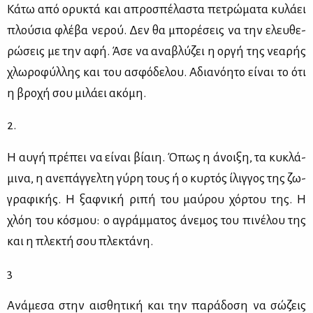
Κά­τω από ορυ­κτά και απρο­σπέ­λα­στα πε­τρώ­μα­τα κυ­λά­ει
πλού­σια φλέ­βα νε­ρού. Δεν θα μπο­ρέ­σεις να την ελευ­θε­
ρώ­σεις με την αφή. Άσε να ανα­βλύ­ζει η ορ­γή της νε­α­ρής
χλω­ρο­φύλ­λης και του ασφό­δε­λου. Αδια­νό­η­το εί­ναι το ότι
η βρο­χή σου μι­λά­ει ακό­μη.
2.
Η αυ­γή πρέ­πει να εί­ναι βί­αιη. Όπως η άνοι­ξη, τα κυ­κλά­
μι­να, η ανε­πάγ­γελ­τη γύ­ρη τους ή ο κυρ­τός ίλιγ­γος της ζω­
γρα­φι­κής. Η ξαφ­νι­κή ρι­πή του μαύ­ρου χόρ­του της. Η
χλόη του κό­σμου: ο αγράμ­μα­τος άνε­μος του πι­νέ­λου της
και η πλε­κτή σου πλε­κτά­νη.
3
Ανά­με­σα στην αι­σθη­τι­κή και την πα­ρά­δο­ση να σώ­ζεις