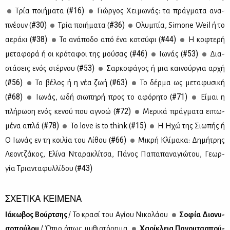
#16)
Τρία ποι­ή­μα­τα (
Γιώρ­γος Χει­μω­νάς: τα πράγ­μα­τα ανα­
#30)
#36)
πνέ­ουν (
Τρία ποι­ή­μα­τα (
Ολυ­μπία, Simone Weil ή το
#38)
#44)
αε­ρά­κι (
Το ανά­πο­δο από ένα κο­τσύ­φι (
Η κο­φτε­ρή
#46)
#53)
με­τα­φο­ρά ή οι κρό­τα­φοι της μού­σας (
Ιω­νάς (
Δια­
#53)
στά­σεις ενός στέρ­νου (
Σαρ­κο­φά­γος ή μια και­νούρ­για αρ­χή
#56)
#63)
(
Το βέ­λος ή η νέα ζωή (
Το δέρ­μα ως με­τα­φυ­σι­κή
#68)
#71)
(
Ιω­νάς, ωδή σιω­πη­ρή προς το αφό­ρη­το (
Εί­μαι η
#72)
πλή­ρω­ση ενός κε­νού που αγνοώ (
Με­ρι­κά πράγ­μα­τα ει­πω­
#78)
#15)
μέ­να απλά (
To love is to think (
Η Ηχώ της Σιω­πής ή
#66)
Ο Ιω­νάς εν τη κοι­λία του Λί­θου (
Μι­κρή Κλί­μα­κα: Δη­μή­τρης
Λε­ον­τζά­κος, Ελί­να Ντα­ρα­κλί­τσα, Πά­νος Πα­πα­πα­να­γιώ­του, Γε­ωρ­
#43)
γία Τρια­ντα­φυλ­λί­δου (
ΣΧΕΤΙΚΑ ΚΕΙΜΕΝΑ
Ιά­κω­βος Βούρ­τσης
/ Το κρα­σί του Αγί­ου Νι­κο­λά­ου
Σο­φία Διο­νυ­
σο­πού­λου
/ Όπιο όπως μυ­θι­στό­ρη­μα
Χα­ρί­κλεια Πα­νου­τσο­πού­