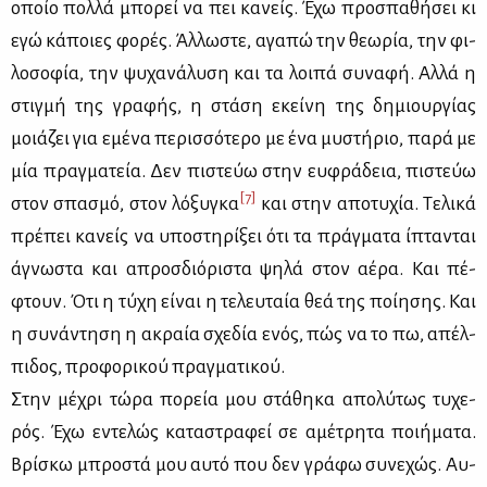
οποίο πολ­λά μπο­ρεί να πει κα­νείς. Έχω προ­σπα­θή­σει κι
εγώ κά­ποιες φο­ρές. Άλ­λω­στε, αγα­πώ την θε­ω­ρία, την φι­
λο­σο­φία, την ψυ­χα­νά­λυ­ση και τα λοι­πά συ­να­φή. Αλ­λά η
στιγ­μή της γρα­φής, η στά­ση εκεί­νη της δη­μιουρ­γί­ας
μοιά­ζει για εμέ­να πε­ρισ­σό­τε­ρο με ένα μυ­στή­ριο, πα­ρά με
μία πραγ­μα­τεία. Δεν πι­στεύω στην ευ­φρά­δεια, πι­στεύω
[7]
στον σπα­σμό, στον λό­ξυ­γκα
και στην απο­τυ­χία. Τε­λι­κά
πρέ­πει κα­νείς να υπο­στη­ρί­ξει ότι τα πράγ­μα­τα ίπτα­νται
άγνω­στα και απροσ­διό­ρι­στα ψη­λά στον αέ­ρα. Και πέ­
φτουν. Ότι η τύ­χη εί­ναι η τε­λευ­ταία θεά της ποί­η­σης. Και
η συ­νά­ντη­ση η ακραία σχε­δία ενός, πώς να το πω, απέλ­
πι­δος, προ­φο­ρι­κού πραγ­μα­τι­κού.
Στην μέ­χρι τώ­ρα πο­ρεία μου στά­θη­κα απο­λύ­τως τυ­χε­
ρός. Έχω εντε­λώς κα­τα­στρα­φεί σε αμέ­τρη­τα ποι­ή­μα­τα.
Βρί­σκω μπρο­στά μου αυ­τό που δεν γρά­φω συ­νε­χώς. Αυ­