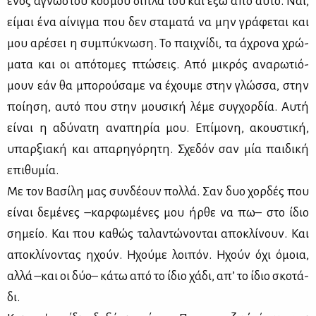
ενός άγνω­στου κό­σμου δί­πλα του και έξω από αυ­τό. Ναι,
εί­μαι ένα αί­νιγ­μα που δεν στα­μα­τά να μην γρά­φε­ται και
μου αρέ­σει η συ­μπύ­κνω­ση. Το παι­χνί­δι, τα άχρο­να χρώ­
μα­τα και οι από­το­μες πτώ­σεις. Από μι­κρός ανα­ρω­τιό­
μουν εάν θα μπο­ρού­σα­με να έχου­με στην γλώσ­σα, στην
ποί­η­ση, αυ­τό που στην μου­σι­κή λέ­με συγ­χορ­δία. Αυ­τή
εί­ναι η αδύ­να­τη ανα­πη­ρία μου. Επί­μο­νη, ακου­στι­κή,
υπαρ­ξια­κή και απα­ρη­γό­ρη­τη. Σχε­δόν σαν μία παι­δι­κή
επι­θυ­μία.
Με τον Βα­σί­λη μας συν­δέ­ουν πολ­λά. Σαν δυο χορ­δές που
εί­ναι δε­μέ­νες –καρ­φω­μέ­νες μου ήρ­θε να πω– στο ίδιο
ση­μείο. Και που κα­θώς τα­λα­ντώ­νο­νται απο­κλί­νουν. Και
απο­κλί­νο­ντας ηχούν. Ηχού­με λοι­πόν. Ηχούν όχι όμοια,
αλ­λά –και οι δύο– κά­τω από το ίδιο χά­δι, απ’ το ίδιο σκο­τά­
δι.