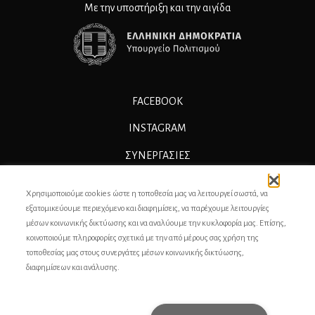
Με την υποστήριξη και την αιγίδα
FACEBOOK
INSTAGRAM
ΣΥΝΕΡΓΑΣΊΕΣ
ΔΙΑΦΗΜΙΣΗ
Χρησιμοποιούμε cookies ώστε η τοποθεσία μας να λειτουργεί σωστά, να
ΕΠΙΚΟΙΝΩΝΙΑ
εξατομικεύουμε περιεχόμενο και διαφημίσεις, να παρέχουμε λειτουργίες
μέσων κοινωνικής δικτύωσης και να αναλύουμε την κυκλοφορία μας. Επίσης,
ΣΥΝΤΕΛΕΣΤΕΣ
κοινοποιούμε πληροφορίες σχετικά με την από μέρους σας χρήση της
τοποθεσίας μας στους συνεργάτες μέσων κοινωνικής δικτύωσης,
ΤΑΥΤΟΤΗΤΑ
διαφημίσεων και ανάλυσης.
ΠΡΟΣΩΠΙΚΆ ΔΕΔΟΜΈΝΑ