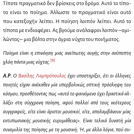
Τί­πο­τε πραγ­μα­τι­κό δεν βρί­σκεις στο δρό­μο. Αυ­τό το τί­πο­
τα εί­ναι το ποί­η­μα. Άλ­λω­στε το πραγ­μα­τι­κό εί­ναι αυ­τό
που κα­τε­ξο­χήν λεί­πει. Η ποί­η­ση λοι­πόν λεί­πει. Αυ­τό το
τί­πο­τα με εν­δια­φέ­ρει. Ας βγού­με ανά­λα­φροι λοι­πόν ‒ομι­
λώ­ντας‒ μια βόλ­τα στην άγρια νύ­χτα του ποι­ή­μα­τος.
Ποί­η­μα εί­ναι η επι­νό­η­ση μιας ανεί­πω­της αυ­γής στην ανύ­πο­πτη
[8]
χλόη πά­ντα μιας νύ­χτας.
Α.Ρ.
Ο
Βα­σί­λης Λα­μπρό­που­λος
έχει υπο­στη­ρί­ξει, ότι οι έλ­λη­νες
ποι­η­τές εί­χαν ανέ­κα­θεν μία υπερ­βο­λι­κώς οπτι­κή πρό­σλη­ψη του
κό­σμου, προ­σθέ­το­ντας πως «αυ­τό το φαι­νό­με­νο έχει δρα­στι­κά αλ­
λά­ξει στη σύγ­χρο­νη ποί­η­ση, αφού πολ­λοί από τους νε­ό­τε­ρους
συγ­γρα­φείς, εί­τε εί­ναι άρι­στοι μου­σι­κοί, εί­τε, απο­λαμ­βά­νουν μί­ας
εντυ­πω­σια­κής μου­σι­κής ευ­ρυ­μά­θειας». Εί­ναι τε­λι­κά δυ­να­τή μία
συ­νο­μι­λία της ποί­η­σης με τη μου­σι­κή; Ή, με άλ­λα λό­για, πού συ­