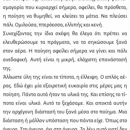
σμα­γο­ρία που κυ­ριαρ­χεί σή­με­ρα, οφεί­λει, θα πρό­σθε­τα,
η ποί­η­ση να θυ­μη­θεί, να κλεί­σει τα μά­τια. Να πλεύ­σει
πά­λι. Ομι­λού­σα, πτε­ρό­εσ­σα, ελ­λι­πής και κε­νή.
Συ­νε­χί­ζο­ντας την ίδια σκέ­ψη θα έλε­γα ότι πρέ­πει να
ελευ­θε­ρώ­σου­με τα πράγ­μα­τα, να τα ση­κώ­σου­με ξα­νά
στον αέ­ρα. Η ποί­η­ση οφεί­λει σή­με­ρα να γί­νει και πά­λι
ανε­δα­φι­κή. Αυ­τή εί­ναι η μι­κρή, ελά­χι­στη επα­νά­στα­σή
της.
Άλ­λω­στε ύλη της εί­ναι το τί­πο­τα, η έλ­λει­ψη. Ο απλός αέ­
ρας. Εδώ έχει μία εξαι­ρε­τι­κή ευ­και­ρία στις μέ­ρες μας η
ποί­η­ση. Πά­ντα αυ­τά ήταν τα υλι­κά της. Και επί­σης το τί­
πο­τα εί­ναι υλι­κό. Αυ­τό το ξε­χά­σα­με. Και απο­κτά αυ­τήν
την αρ­χέ­γο­νη διά­στα­σή του ξα­νά μέ­σα στο ποί­η­μα. Μια
διά­στα­ση ή μάλ­λον υπό­στα­ση που πά­ντα εί­χε. Όπως στο
όνει­ρο. Στο όνει­ρο, όχι στα όνει­ρα. Το λέω αυ­τό για­τί δεν