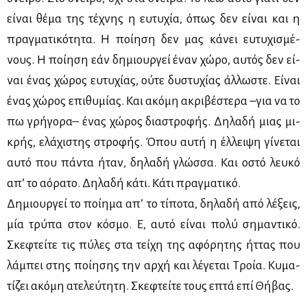
εί­ναι θέ­μα της τέ­χνης η ευ­τυ­χία, όπως δεν εί­ναι και η
πραγ­μα­τι­κό­τη­τα. Η ποί­η­ση δεν μας κά­νει ευ­τυ­χι­σμέ­
νους. Η ποί­η­ση εάν δη­μιουρ­γεί έναν χώ­ρο, αυ­τός δεν εί­
ναι ένας χώ­ρος ευ­τυ­χί­ας, ού­τε δυ­στυ­χί­ας άλ­λω­στε. Εί­ναι
ένας χώ­ρος επι­θυ­μί­ας. Και ακό­μη ακρι­βέ­στε­ρα –για να το
πω γρή­γο­ρα– ένας χώ­ρος δια­στρο­φής. Δη­λα­δή μιας μι­
κρής, ελά­χι­στης στρο­φής. Όπου αυ­τή η έλ­λει­ψη γί­νε­ται
αυ­τό που πά­ντα ήταν, δη­λα­δή γλώσ­σα. Και οστό λευ­κό
απ’ το αό­ρα­το. Δη­λα­δή κά­τι. Κά­τι πραγ­μα­τι­κό.
Δη­μιουρ­γεί το ποί­η­μα απ’ το τί­πο­τα, δη­λα­δή από λέ­ξεις,
μία τρύ­πα στον κό­σμο. Ε, αυ­τό εί­ναι πο­λύ ση­μα­ντι­κό.
Σκε­φτεί­τε τις πύ­λες στα τεί­χη της αφό­ρη­της ήτ­τας που
λά­μπει στης ποί­η­σης την αρ­χή και λέ­γε­ται Τροία. Κυ­μα­
τί­ζει ακό­μη ατε­λεύ­τη­τη. Σκε­φτεί­τε τους επτά επί Θή­βας.