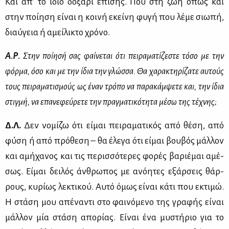
Και απ' το ίδιο δο­ξά­ρι επί­σης. Που στη ζωή όπως και
στην ποί­η­ση εί­ναι η κοι­νή εκεί­νη φυ­γή που λέ­με σιω­πή,
διαύ­γεια ή αμεί­λι­κτο χρό­νο.
Α.Ρ.
Στην ποί­η­σή σας φαί­νε­ται ότι πει­ρα­μα­τί­ζε­στε τό­σο με την
φόρ­μα, όσο και με την ίδια την γλώσ­σα. Θα χα­ρα­κτη­ρί­ζα­τε αυ­τούς
τους πει­ρα­μα­τι­σμούς ως έναν τρό­πο να πα­ρα­κάμ­ψε­τε και, την ίδια
στιγ­μή, να επα­νε­φεύ­ρε­τε την πραγ­μα­τι­κό­τη­τα μέ­σω της τέ­χνης;
Δ.Λ.
Δεν νο­μί­ζω ότι εί­μαι πει­ρα­μα­τι­κός από θέ­ση, από
φύ­ση ή από πρό­θε­ση – θα έλε­γα ότι εί­μαι βου­βός μάλ­λον
και αμή­χα­νος και τις πε­ρισ­σό­τε­ρες φο­ρές βα­ριέ­μαι αμέ­
σως. Εί­μαι δει­λός άν­θρω­πος με ανό­η­τες εξάρ­σεις θάρ­
ρους, κυ­ρί­ως λε­κτι­κού. Αυ­τό όμως εί­ναι κά­τι που εκτι­μώ.
Η στά­ση μου απέ­να­ντι στο φαι­νό­με­νο της γρα­φής εί­ναι
μάλ­λον μία στά­ση απο­ρί­ας. Εί­ναι ένα μυ­στή­ριο για το