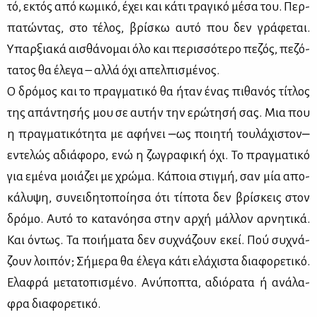
τό, εκτός από κω­μι­κό, έχει και κά­τι τρα­γι­κό μέ­σα του. Περ­
πα­τώ­ντας, στο τέ­λος, βρί­σκω αυ­τό που δεν γρά­φε­ται.
Υπαρ­ξια­κά αι­σθά­νο­μαι όλο και πε­ρισ­σό­τε­ρο πε­ζός, πε­ζό­
τα­τος θα έλε­γα – αλ­λά όχι απελ­πι­σμέ­νος.
Ο δρό­μος και το πραγ­μα­τι­κό θα ήταν ένας πι­θα­νός τί­τλος
της απά­ντη­σής μου σε αυ­τήν την ερώ­τη­σή σας. Μια που
η πραγ­μα­τι­κό­τη­τα με αφή­νει ‒ως ποι­η­τή του­λά­χι­στον‒
εντε­λώς αδιά­φο­ρο, ενώ η ζω­γρα­φι­κή όχι. Το πραγ­μα­τι­κό
για εμέ­να μοιά­ζει με χρώ­μα. Κά­ποια στιγ­μή, σαν μία απο­
κά­λυ­ψη, συ­νει­δη­το­ποί­η­σα ότι τί­πο­τα δεν βρί­σκεις στον
δρό­μο. Αυ­τό το κα­τα­νό­η­σα στην αρ­χή μάλ­λον αρ­νη­τι­κά.
Και όντως. Τα ποι­ή­μα­τα δεν συ­χνά­ζουν εκεί. Πού συ­χνά­
ζουν λοι­πόν; Σή­με­ρα θα έλε­γα κά­τι ελά­χι­στα δια­φο­ρε­τι­κό.
Ελα­φρά με­τα­το­πι­σμέ­νο. Ανύ­πο­πτα, αδιό­ρα­τα ή ανά­λα­
φρα δια­φο­ρε­τι­κό.