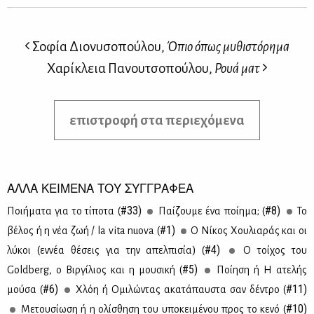
Σοφία Διονυσοπούλου,
Όπιο όπως μυθιστόρημα
Χαρίκλεια Πανουτσοπούλου,
Ρουά ματ
επιστροφή στα περιεχόμενα
ΑΛΛΑ ΚΕΙΜΕΝΑ ΤΟΥ ΣΥΓΓΡΑΦΕΑ
#33)
#8)
Ποι­ή­μα­τα για το τί­πο­τα (
Παί­ζου­με ένα ποί­η­μα; (
Το
#1)
βέ­λος ή η νέα ζωή / la vita nuova (
Ο Νί­κος Χου­λια­ράς και οι
#4)
λύ­κοι (εν­νέα θέ­σεις για την απελ­πι­σία) (
Ο τοί­χος του
#5)
Goldberg, ο Βιρ­γί­λιος και η μου­σι­κή (
Ποί­η­ση ή Η ατε­λής
#6)
#11)
μού­σα (
Χλόη ή Ομι­λώ­ντας ακα­τά­παυ­στα σαν δέ­ντρο (
#10)
Με­του­σί­ω­ση ή η ολί­σθη­ση του υπο­κει­μέ­νου προς το κε­νό (