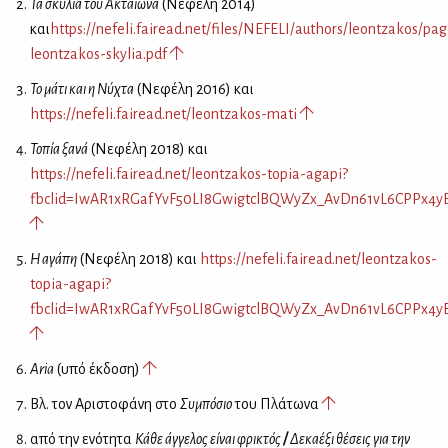
Τα σκυλιά του Ακταίωνα
(Νεφέλη 2014)
και
https://nefeli.fairead.net/files/NEFELI/authors/leontzakos/pa
leontzakos-skylia.pdf
Το μάτι και η Νύχτα
(Νεφέλη 2016) και
https://nefeli.fairead.net/leontzakos-mati
Τοπία ξανά
(Νεφέλη 2018) και
https://nefeli.fairead.net/leontzakos-topia-agapi?
fbclid=IwAR1xRGafYvF50LI8GwigtclBQWyZx_AvDn61vL6CPPx4y
Η αγάπη
(Νεφέλη 2018) και
https://nefeli.fairead.net/leontzakos-
topia-agapi?
fbclid=IwAR1xRGafYvF50LI8GwigtclBQWyZx_AvDn61vL6CPPx4y
Aria
(υπό έκδοση)
Bλ. τον Αριστοφάνη στο
Συμπόσιο
του Πλάτωνα
από την ενότητα
Κάθε άγγελος είναι φρικτός
/
Δεκαέξι θέσεις για την