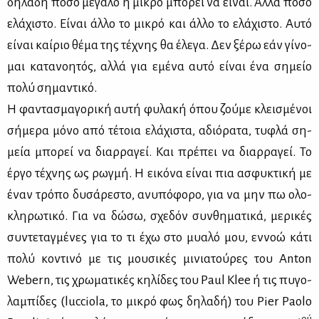
δη­λα­δή πό­σο με­γά­λο ή μι­κρό μπο­ρεί να εί­ναι. Αλ­λά πό­σο
ελά­χι­στο. Εί­ναι άλ­λο το μι­κρό και άλ­λο το ελά­χι­στο. Αυ­τό
εί­ναι καί­ριο θέ­μα της τέ­χνης θα έλε­γα. Δεν ξέ­ρω εάν γί­νο­
μαι κα­τα­νοη­τός, αλ­λά για εμέ­να αυ­τό εί­ναι ένα ση­μείο
πο­λύ ση­μα­ντι­κό.
Η φα­ντα­σμα­γο­ρι­κή αυ­τή φυ­λα­κή όπου ζού­με κλει­σμέ­νοι
σή­με­ρα μό­νο από τέ­τοια ελά­χι­στα, αδιό­ρα­τα, τυ­φλά ση­
μεία μπο­ρεί να διαρ­ρα­γεί. Και πρέ­πει να διαρ­ρα­γεί. Το
έρ­γο τέ­χνης ως ρωγ­μή. Η ει­κό­να εί­ναι πια ασφυ­κτι­κή με
έναν τρό­πο δυ­σά­ρε­στο, ανυ­πό­φο­ρο, για να μην πω ολο­
κλη­ρω­τι­κό. Για να δώ­σω, σχε­δόν συν­θη­μα­τι­κά, με­ρι­κές
συ­ντε­ταγ­μέ­νες για το τι έχω στο μυα­λό μου, εν­νοώ κά­τι
πο­λύ κο­ντι­νό με τις μου­σι­κές μι­νια­τού­ρες του Anton
Webern, τις χρω­μα­τι­κές κη­λί­δες του Paul Klee ή τις πυ­γο­
λα­μπί­δες (lucciola, το μι­κρό φως δη­λα­δή) του Pier Paolo
ού