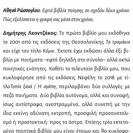
Αθη­νά Ρώσ­σο­γλου:
Εφτά βι­βλία ποί­η­σης σε σχε­δόν δέ­κα χρό­νια.
Πώς εξε­λίσ­σε­ται η γρα­φή σας μέ­σα στον χρό­νο;
Δη­μή­τρης Λε­ον­τζά­κος:
Το πρώ­το βι­βλίο μου εκ­δό­θη­κε
το 2001 από τις εκ­δό­σεις της Θεσ­σα­λο­νί­κης
Τα τρα­μά­κια
και εί­χε τον τί­τλο
Κό­μικ
. Έκτο­τε έχω εκ­δώ­σει άλ­λα έξι βι­
βλία με ποι­ή­μα­τα –εφτά δη­λα­δή στο σύ­νο­λο– αλ­λά οκτώ
ποι­η­τι­κές ενό­τη­τες. Κα­θό­τι το τε­λευ­ταίο βι­βλίο μου, που
κυ­κλο­φό­ρη­σε από τις εκ­δό­σεις Νε­φέ­λη το 2018 με τί­
τλο
Το­πία ξα­νά / Η αγά­πη
, πε­ρι­λαμ­βά­νει δύο συλ­λο­γές με
πε­ζά ποι­ή­μα­τα. Δύο βι­βλία αυ­τό­νο­μα, αλ­λά και συ­να­φή,
ίσως αντί­στρο­φα, ανε­στραμ­μέ­να, αλ­λά συ­νε­πή με την
ίδια εκεί­νη αδύ­να­τη εκτρο­πή, προ­σφι­λή προ­σα­να­το­λι­
σμό ή προ­στα­κτι­κή: προς τα άστρα. Επί­σης τρία εκτε­τα­
μέ­να ποι­η­τι­κά βι­βλία μου εί­ναι έτοι­μα και θα κυ­κλο­φο­