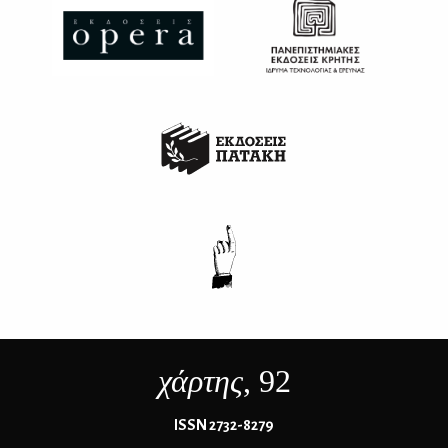
χάρτης
, 92
ΙSSN 2732-8279