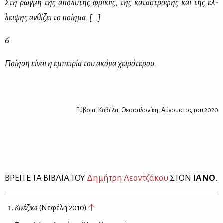
Στη ρωγ­μή της από­λυ­της φρί­κης, της κα­τα­στρο­φής και της έλ­
λει­ψης αν­θί­ζει το ποί­η­μα. […]
6.
Ποί­η­ση εί­ναι η εμπει­ρία του ακό­μα χει­ρό­τε­ρου.
Εύ­βοια, Κα­βά­λα, Θεσ­σα­λο­νί­κη, Αύ­γου­στος του 2020
ΒΡΕΙ­ΤΕ ΤΑ ΒΙ­ΒΛΙΑ ΤΟΥ
Δη­μή­τρη Λε­ον­τζά­κου
ΣΤΟΝ
ΙΑ­ΝΟ
.
Κινέζικα
(Νεφέλη 2010)