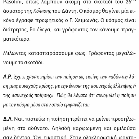
Pasolini, όπως λά­μπουν ακό­μη στο σκο­τά­δι του 26
άσμα­τος της
Κό­λα­σης
του Δά­ντη. Ο κό­σμος θα γί­νει μία ει­
κό­να έγρα­φε προ­φη­τι­κός ο Γ. Χει­μω­νάς. Ο κό­σμος εί­ναι
διά­τρη­τος, θα έλε­γα, και γρά­φο­ντας τον κά­νου­με πραγ­
μα­τι­κό­τε­ρο.
Μι­λώ­ντας κα­τα­σπα­ράσ­σου­με φως. Γρά­φο­ντας με­γα­λώ­
νου­με το σκο­τά­δι.
Α.Ρ.
Έχε­τε χα­ρα­κτη­ρί­σει την ποί­η­ση ως εκεί­νη την «αδύ­να­τη λύ­
ση μιας συ­νε­χούς κρί­σης, με την έν­νοια της ασυ­νε­χούς έλ­λει­ψης ή
της ασυ­νε­χούς ποί­η­σης». Πώς θα λέ­γα­τε ότι συ­νο­μι­λεί η ποί­η­ση
με τον κό­σμο μέ­σα στον οποίο εμ­φα­νί­ζε­ται;
Δ.Λ.
Ναι, πι­στεύω η ποί­η­ση πρέ­πει να μεί­νει προ­ση­λω­
μέ­νη στο αδύ­να­το. Δη­λα­δή καρ­φω­μέ­νη και ομι­λού­σα
σαν δέ­ντρο. Όχι ει­κα­στι­κή. Στην ολο­κλη­ρω­τι­κή φα­ντα­