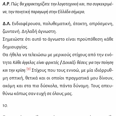
Α.Ρ.
Πώς θα χα­ρα­κτη­ρί­ζα­τε την λο­γο­τε­χνι­κή και, πιο συ­γκε­κρι­μέ­
να, την ποι­η­τι­κή πα­ρα­γω­γή στην Ελ­λά­δα σή­με­ρα;
Δ.Λ.
Εν­δια­φέ­ρου­σα, πο­λυ­θε­μα­τι­κή, άτα­κτη, απρό­σμε­νη,
ζω­ντα­νή. Δη­λα­δή άγνω­στη.
Ση­μειώ­στε ότι αυ­τό το άγνω­στο εί­ναι προ­ϋ­πό­θε­ση κά­θε
δη­μιουρ­γί­ας.
Θα ήθε­λα να τε­λειώ­σω με με­ρι­κούς στί­χους από την ενό­
τη­τα
Κά­θε άγ­γε­λος εί­ναι φρι­κτός
/
Δε­κα­έ­ξι θέ­σεις για την ποί­η­ση
[9]
και την κρί­ση.
Στί­χους που τους εν­νοώ, με μία ιδιόρ­ρυθ­
μη οπτι­κή, θε­τι­κά και οι οποί­οι πραγ­μα­τι­κά μου δί­νουν,
ακό­μη και στα πιο δύ­σκο­λα, πά­ντα δύ­να­μη. Τους απευ­
θύ­νω κά­πως σαν ευ­χή σε όλους μας.
10.