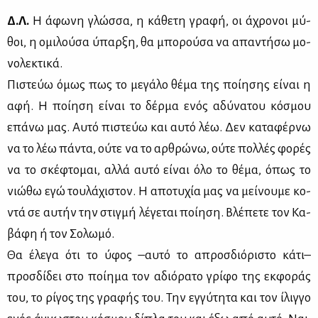
Δ.Λ.
Η άφω­νη γλώσ­σα, η κά­θε­τη γρα­φή, οι άχρο­νοι μύ­
θοι, η ομι­λού­σα ύπαρ­ξη, θα μπο­ρού­σα να απα­ντή­σω μο­
νο­λε­κτι­κά.
Πι­στεύω όμως πως το με­γά­λο θέ­μα της ποί­η­σης εί­ναι η
αφή. Η ποί­η­ση εί­ναι το δέρ­μα ενός αδύ­να­του κό­σμου
επά­νω μας. Αυ­τό πι­στεύω και αυ­τό λέω. Δεν κα­τα­φέρ­νω
να το λέω πά­ντα, ού­τε να το αρ­θρώ­νω, ού­τε πολ­λές φο­ρές
να το σκέ­φτο­μαι, αλ­λά αυ­τό εί­ναι όλο το θέ­μα, όπως το
νιώ­θω εγώ του­λά­χι­στον. Η απο­τυ­χία μας να μεί­νου­με κο­
ντά σε αυ­τήν την στιγ­μή λέ­γε­ται ποί­η­ση. Βλέ­πε­τε τον Κα­
βά­φη ή τον Σο­λω­μό.
Θα έλε­γα ότι το ύφος –αυ­τό το απροσ­διό­ρι­στο κά­τι–
προσ­δί­δει στο ποί­η­μα τον αδιό­ρα­το γρί­φο της εκ­φο­ράς
του, το ρί­γος της γρα­φής του. Την εγ­γύ­τη­τα και τον ίλιγ­γο