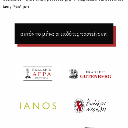
λου
/ Ρουά ματ
αυτόν το μήνα οι εκδότες προτείνουν: