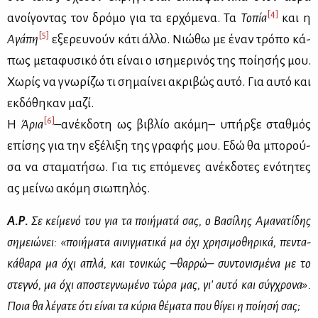
[4]
ανοί­γο­ντας τον δρό­μο για τα ερ­χό­με­να. Τα
Το­πία
και η
[5]
Αγά­πη
εξε­ρευ­νούν κά­τι άλ­λο. Νιώ­θω με έναν τρό­πο κά­
πως με­τα­φυ­σι­κό ότι εί­ναι ο ιση­με­ρι­νός της ποί­η­σής μου.
Χω­ρίς να γνω­ρί­ζω τι ση­μαί­νει ακρι­βώς αυ­τό. Για αυ­τό και
εκ­δό­θη­καν μα­ζί.
[6]
Η
Άρια
–ανέκ­δο­τη ως βι­βλίο ακό­μη– υπήρ­ξε σταθ­μός
επί­σης για την εξέ­λι­ξη της γρα­φής μου. Εδώ θα μπο­ρού­
σα να στα­μα­τή­σω. Για τις επό­με­νες ανέκ­δο­τες ενό­τη­τες
ας μεί­νω ακό­μη σιω­πη­λός.
Α.Ρ.
Σε κεί­με­νό του για τα ποι­ή­μα­τά σας, ο Βα­σί­λης Αμα­να­τί­δης
ση­μειώ­νει: «ποι­ή­μα­τα αι­νιγ­μα­τι­κά μα όχι χρη­σι­μο­θη­ρι­κά, πε­ντα­
κά­θα­ρα μα όχι απλά, και το­νι­κώς –θαρ­ρώ– συ­ντο­νι­σμέ­να με το
στε­γνό, μα όχι απο­στε­γνω­μέ­νο τώ­ρα μας, γι' αυ­τό και σύγ­χρο­να».
Ποια θα λέ­γα­τε ότι εί­ναι τα κύ­ρια θέ­μα­τα που θί­γει η ποί­η­σή σας;