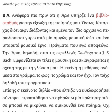
να­ντά ο μου­σι­κός τον ποι­η­τή στο έρ­γο σας;
Δ.Λ.
Aνέ­φε­ρα πιο πριν ότι η
Άρια
υπήρ­ξε ένα
βι­βλίο-
σταθ­μός
για την εξέ­λι­ξη της ποί­η­σής μου. Όντως. Κα­ταρ­
χάς διό­τι αιφ­νι­διά­ζο­ντας και εμέ­να τον ίδιο άρ­χι­σε να πε­
ριε­λίσ­σε­ται γύ­ρω από μία αμι­γώς μου­σι­κή ιδέα και ένα
υπαρ­κτό μου­σι­κό έρ­γο. Πράγ­μα­τα που εγώ απο­φεύ­γω.
Την Άρια, δη­λα­δή, από τις
πα­ραλ­λα­γές
Goldberg
του J. S.
Bach. Εμ­φα­νί­ζε­ται εν τέ­λει η μου­σι­κή και σκια­γρα­φεί­ται η
σχέ­ση της με τη γλώσ­σα μου. Ή εκεί­νη η με­θό­ριος ανά­
με­σα στο γράμ­μα, το φως, το χρώ­μα και τον ήχο. Τον τοί­χο
δη­λα­δή του πραγ­μα­τι­κού.
Επί­σης σ ᾽ε­κεί­νο το βι­βλίο –που ελ­πί­ζω να κυ­κλο­φο­ρή­σει
σύ­ντο­μα– προ­σπά­θη­σα να αρ­θρώ­σω μία ερώ­τη­ση: πό­
σο μπο­ρεί να μι­κρύ­νει, να σμι­κρυν­θεί ένα ποί­η­μα; Όχι