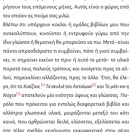
ρή­σουν τους επό­με­νους μή­νες. Αυ­τός εί­ναι ο χώ­ρος από
τον οποί­ον ας πού­με σας μι­λώ.
Βλέ­πω ότι υπάρ­χουν κύ­κλοι ή ομά­δες βι­βλί­ων μου που
ανα­κα­λύ­πτουν, κι­νού­νται ή εντρυ­φούν γύ­ρω από την
ίδια γλώσ­σα ή θε­μα­τι­κή θα μπο­ρού­σα να πω. Με­τά –εί­ναι
πά­ντα απροσ­διό­ρι­στο τι συμ­βαί­νει, πό­τε ή για­τί συμ­βαί­
νει, τι ση­μαί­νει εκεί­νο το πριν ή αυ­τό το με­τά– το υλι­κό
πα­ρα­τά τους πα­λιούς τρό­πους και ανοί­γε­ται προς τα αλ­
λού, πα­ρεκ­κλί­νει αλ­λά­ζο­ντας προς το άλ­λο. Έτσι, θα έλε­
[1]
[2]
γα, ότι τα
Κι­νέ­ζι­κα,
Τα σκυ­λιά του Ακταί­ω­να
και
Το μά­τι και η
[3]
Νύ­χτα
απο­τε­λούν μία ενό­τη­τα ύφους και γλώσ­σας. Πα­
ρό­λο που πρό­κει­ται για εντε­λώς δια­φο­ρε­τι­κά βι­βλία και
αλ­λό­τρια γλωσ­σι­κά υλι­κά, μοι­ρά­ζο­νται με­τα­ξύ του κά­τι
κοι­νό, που αρ­θρώ­νε­ται δει­λά, ελίσ­σε­ται, εξε­λίσ­σε­ται και
στο τέ­λος σχε­δόν εκρή­γνυ­ται εκ­κω­φα­ντι­κά στον αέ­ρα