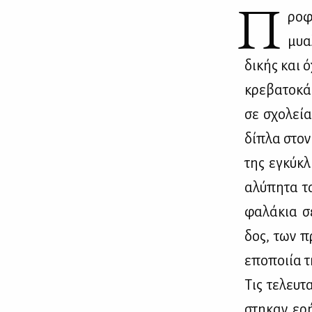
Π
ρο­
μυα­
δι­κής και ό
κρε­βα­το­κά
σε σχο­λεία
δί­πλα στον 
της εγκύ­κλ
αλύ­πη­τα τα
φα­λά­κια σ
δος, των πρ
επο­ποι­ία 
Τις τε­λευ­τ
στη­καν ερή