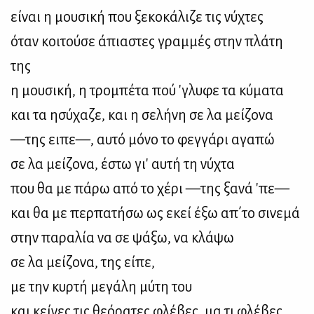
είναι η μουσική που ξεκοκάλιζε τις νύχτες
όταν κοιτούσε άπιαστες γραμμές στην πλάτη
της
η μουσική, η τρομπέτα πού 'γλυφε τα κύματα
και τα ησύχαζε, και η σελήνη σε λα μείζονα
—της ειπε—, αυτό μόνο το φεγγάρι αγαπώ
σε λα μείζονα, έστω γι' αυτή τη νύχτα
που θα με πάρω από το χέρι —της ξανά 'πε—
και θα με περπατήσω ως εκεί έξω απ΄το σινεμά
στην παραλία να σε ψάξω, να κλάψω
σε λα μείζονα, της είπε,
με την κυρτή μεγάλη μύτη του
και κείνες τις θεόρατες φλέβες, μα τι φλέβες