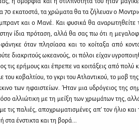
ντας, η ομορ­φιά και η στιλ­πνό­τη­τά του ήταν μα­γι­κέ
τα 70 εκα­το­στά, τα χρώ­μα­τα θα τα ζή­λευαν ο Μο­ντρι
­μπραντ και ο Μα­νέ. Και φυ­σι­κά θα ανα­ρω­τη­θεί­τε τ
 στην ίδια πρό­τα­ση, αλ­λά θα σας πω ότι η με­γα­λο­
φά­νη­κε όταν πλη­σί­α­σα και το κοί­τα­ξα από κο­ντ
ύ­τε δια­κρι­τούς ωκε­α­νούς, οι πό­λοι εί­χαν υγρο­ποι­η
ρος τις ερή­μους και έπρε­πε να κοι­τά­ξεις από πο­λύ κ
ε του κο­βαλ­τί­ου, το γκρι του Ατλα­ντι­κού, το μοβ της
­κι­νο των ηφαι­στεί­ων. Ήταν μια υδρό­γειος της ση­μ
τό­σο αλ­λιώ­τι­κη με τη μεί­ξη των χρω­μά­των της, αλ­
 με τις πα­λιές, απο­χρω­μα­τι­σμέ­νες απ' τον ήλιο και
νή στα έν­στι­κτα και τη βο­ρά...