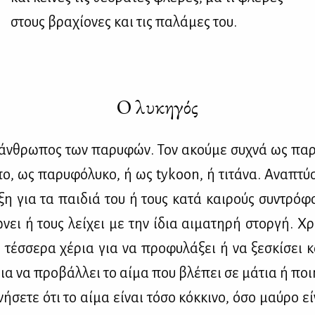
στους βραχίονες και τις παλάμες του.
Ο λυκηγός
 άν­θρω­πος των πα­ρυ­φών. Τον ακού­με συ­χνά ως πα­ρ
πο, ως πα­ρυ­φό­λυ­κο, ή ως tykoon, ή τι­τά­να. Ανα­πτύσ
ξη για τα παι­διά του ή τους κα­τά και­ρούς συ­ντρό­φ
­νει ή τους λεί­χει με την ίδια αι­μα­τη­ρή στορ­γή. Χρη
 τέσ­σε­ρα χέ­ρια για να προ­φυ­λά­ξει ή να ξε­σκί­σει 
ια να προ­βάλ­λει το αί­μα που βλέ­πει σε μά­τια ή ποι­
­σε­τε ότι το αί­μα εί­ναι τό­σο κόκ­κι­νο, όσο μαύ­ρο ε