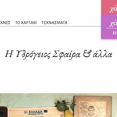
χ
χ
ηλεκ
ΕΧΝΕΣ
ΤΟ ΧΑΡΤΑΚΙ
ΤΕΧΝΑΣΜΑΤΑ
ΑΥΓ
ΑΥ
Η Υδρόγειος Σφαίρα & άλλα