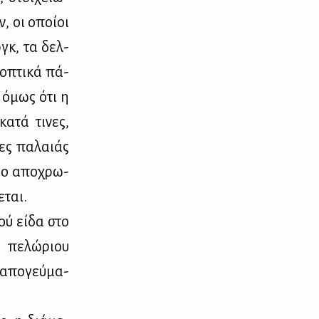
ν, οι οποί­οι
ργκ, τα δελ­
ο­πτι­κά πά­
τε όμως ότι η
α­τά τι­νες,
δες πα­λαιάς
σι ο απο­χρω­
­ται.
ού εί­δα στο
ς πε­λώ­ριου
 απο­γεύ­μα­