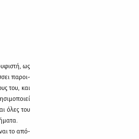
υ­φι­στή, ως
­σει πα­ροι­
ους του, και
­σι­μο­ποιεί
και όλες του
ή­μα­τα.
ί­ναι το από­