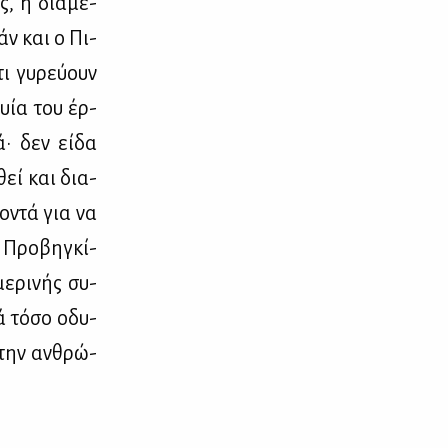
ς, η διά­με­
άν και ο Πι­
ι γυ­ρεύ­ουν
φυία του έρ­
ά· δεν εί­δα
­θεί και δια­
ο­ντά για να
 Προ­βη­γκί­
ε­ρι­νής συ­
λά τό­σο οδυ­
 την αν­θρώ­