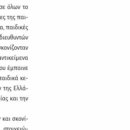
 σε όλων το
ρες της παι­
α, παι­δι­κές
 διευ­θυ­ντών
ο­νί­ζο­νταν
ντι­κεί­με­να
που έμπαι­νε
παι­δι­κά κε­
ν της Ελ­λά­
ί­ας και την
ν και σκο­νί­
, στοι­χειώ­