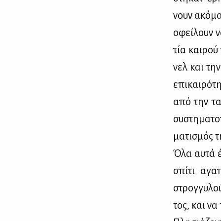
νουν ακό­μα 
οφεί­λουν ν
τία και­ρού
νελ και την 
επι­και­ρό­
από την τα­
συ­στη­μα­το
μα­τι­σμός τ
Όλα αυ­τά έ
σπί­τι αγα­
στρογ­γυ­λο
τος, και να