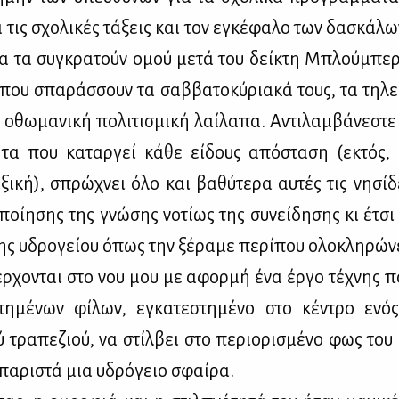
τις σχο­λι­κές τά­ξεις και τον εγκέ­φα­λο των δα­σκά­λω
α τα συ­γκρα­τούν ομού με­τά του δεί­κτη Μπλού­μπε
 που σπα­ράσ­σουν τα σαβ­βα­το­κύ­ρια­κά τους, τα τη­λε­
οθω­μα­νι­κή πο­λι­τι­σμι­κή λαί­λα­πα. Αντι­λαμ­βά­νε­σ
τη­τα που κα­ταρ­γεί κά­θε εί­δους από­στα­ση (εκτός, κ
ξι­κή), σπρώ­χνει όλο και βα­θύ­τε­ρα αυ­τές τις νη­σί­
­ποί­η­σης της γνώ­σης νο­τί­ως της συ­νεί­δη­σης κι έτ
ης υδρο­γεί­ου όπως την ξέ­ρα­με πε­ρί­που ολο­κλη­ρώ­νε
ρ­χο­νται στο νου μου με αφορ­μή ένα έρ­γο τέ­χνης π
πη­μέ­νων φί­λων, εγκα­τε­στη­μέ­νο στο κέ­ντρο ενό
ύ τρα­πε­ζιού, να στίλ­βει στο πε­ριο­ρι­σμέ­νο φως του
 πα­ρι­στά μια υδρό­γειο σφαί­ρα.