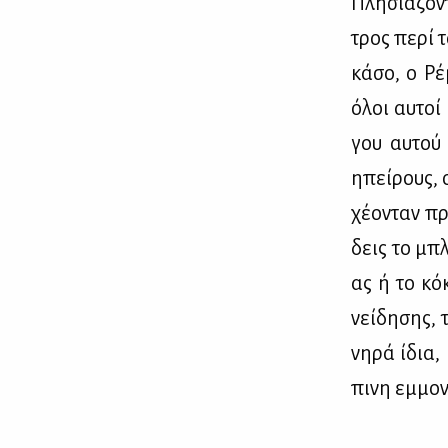
Πλη­σιά­ζο­
τρος πε­ρί 
κά­σο, ο Ρέ
όλοι αυ­τοί
γου αυ­τού 
ηπεί­ρους, ο
χέ­ο­νταν π
δεις το μπλ
ας ή το κόκ
νεί­δη­σης, 
νη­ρά ίδια,
πι­νη εμ­μο­