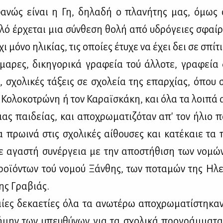
φα­νώς εί­ναι η Γη, δη­λα­δή ο πλα­νή­της μας, όμως
λό έρ­χε­ται μια σύν­θε­ση θο­λή από υδρό­γειες σφαί­
χι μό­νο ηλι­κί­ας, τις οποί­ες έτυ­χε να έχει δει σε σπί­τι
­μα­ρες, δι­κη­γο­ρι­κά γρα­φεία τού άλ­λο­τε, γρα­φεία
, σχο­λι­κές τά­ξεις σε σχο­λεία της επαρ­χί­ας, όπου σκ
Κο­λο­κο­τρώ­νη ή τον Κα­ραϊ­σκά­κη, και όλα τα λοι­πά α
ιας παι­δεί­ας, και απο­χρω­μα­τι­ζό­ταν απ' τον ήλιο 
 πρω­ι­νά στις σχο­λι­κές αί­θου­σες και κα­τέ­καιε τα 
ε αγα­στή συ­νέρ­γεια με την απο­στή­θι­ση των νο­μώ
ο­ϊ­ό­ντων τού νο­μού Ξάν­θης, των πο­τα­μών της Ηλε
της Γρα­βιάς.
αί­ες δε­κα­ε­τί­ες όλα τα ανω­τέ­ρω απο­χρω­μα­τί­στη­κα
­μην των υπευ­θύ­νων για τα σχο­λι­κά προ­γράμ­μα­τα