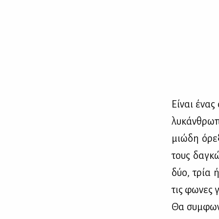
Εί­ναι ένας
λυ­κάν­θρω­
μιώ­δη όρε­
τους δα­γκώ
δύο, τρία ή
τις φω­νες γ
Θα συμ­φω­νή