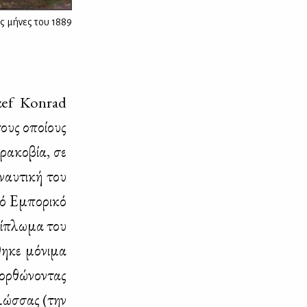
ς μήνες του 1889
zef Konrad
ους οποί­ους
ρα­κο­βία, σε
ναυ­τι­κή του
κό Εμπο­ρι­κό
δί­πλω­μα του
η­κε μό­νι­μα
ορ­θώ­νο­ντας
γλώσ­σας (την