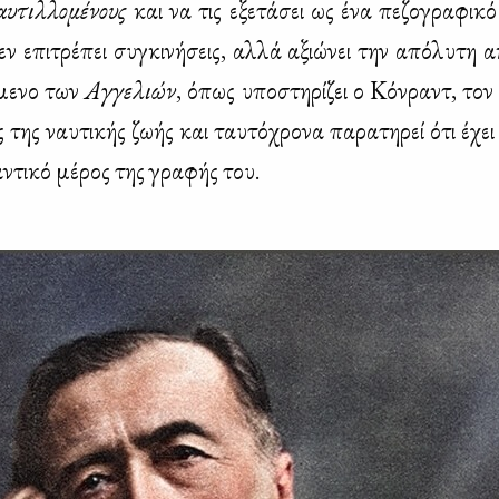
αυ­τιλ­λο­μέ­νους
και να τις εξε­τά­σει ως ένα πε­ζο­γρα­φι­κ
ν επι­τρέ­πει συ­γκι­νή­σεις, αλ­λά αξιώ­νει την από­λυ­τη α
­με­νο των
Αγ­γε­λιών
, όπως υπο­στη­ρί­ζει ο Κόν­ραντ, τον 
ς της ναυ­τι­κής ζω­ής και ταυ­τό­χρο­να πα­ρα­τη­ρεί ότι έχει 
­ντι­κό μέ­ρος της γρα­φής του.