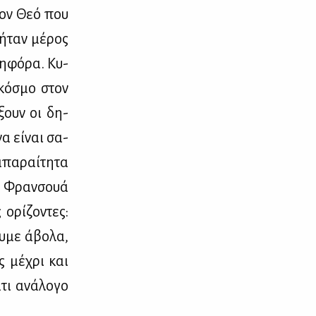
 τον Θεό που
 ήταν μέ­ρος
η­φό­ρα. Κυ­
 κό­σμο στον
­ξουν οι δη­
να εί­ναι σα­
απα­ραί­τη­τα
ου Φραν­σουά
ορί­ζο­ντες:
υ­με άβο­λα,
ις μέ­χρι και
τι ανά­λο­γο