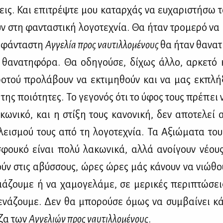
σεις. Και επι­τρέψ­τε μου κα­ταρ­χάς να ευ­χα­ρι­στή­σω
ν στη φα­ντα­στι­κή λο­γο­τε­χνία. Θα ήταν τρο­με­ρό να
­φά­ντα­στη
Αγ­γε­λία προς ναυ­τιλ­λο­μέ­νους
θα ήταν θα­να­τ
κά θα­να­τη­φό­ρα. Θα οδη­γού­σε, δί­χως άλ­λο, αρ­κε­τό
ρο­τού προ­λά­βουν να εκτι­μη­θούν και να μας εκ­πλή
 της ποιό­τη­τες. Το γε­γο­νός ότι το ύφος τους πρέ­πει 
ω­νι­κό, και η στί­ξη τους κα­νο­νι­κή, δεν απο­τε­λεί 
λει­σμού τους από τη λο­γο­τε­χνία. Τα Αξιώ­μα­τα τ
φου­κό εί­ναι πο­λύ λα­κω­νι­κά, αλ­λά ανοί­γουν νέ­ους 
ούν στις αβύσ­σους, ώρες ώρες μάς κά­νουν να νιώ­θο
ιά­ζου­με ή να χα­μο­γε­λά­με, σε με­ρι­κές πε­ρι­πτώ­σε
­νά­ζου­με. Δεν θα μπο­ρού­σε όμως να συμ­βαί­νει κά­
­ζα των
Αγ­γε­λιών προς ναυ­τιλ­λο­μέ­νους
.