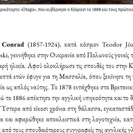
τρικάταρτο «Otago», που κυβέρνησε ο Κόνραντ το 1888 και τους πρώτου
h Conrad
(1857-1924), κα­τά κό­σμον Teodor Jò
i, γεν­νή­θη­κε στην Ου­κρα­νία από Πο­λω­νούς γο­νείς τ
­α­ρή ηλι­κία. Αφού ολο­κλή­ρω­σε τις σπου­δές του στην Κ
α­ε­πτά ετών έφυ­γε για τη Μασ­σα­λία, όπου ξε­κί­νη­σε τη 
μία ως απλός ναύ­της. Το 1878 εντά­χθη­κε στο Βρε­τα­νι­
νώ το 1886 απέ­κτη­σε την αγ­γλι­κή υπη­κο­ό­τη­τα και το 
Ύστε­ρα από εί­κο­σι χρό­νια στη θά­λασ­σα, εγκα­τα­στά­θ
 και αφιε­ρώ­θη­κε απο­κλει­στι­κά στη λο­γο­τε­χνία, κα­τ
ας από τους σπου­δαιό­τε­ρους συγ­γρα­φείς της αγ­γλι­κής 