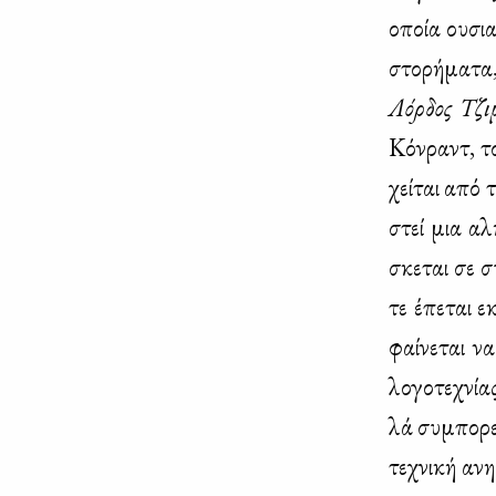
οποία ου­σια­
στο­ρή­μα­τ
Λόρ­δος Τζι
Κόν­ραντ, το
χεί­ται από τ
στεί μια αλή
σκε­ται σε συ
τε έπε­ται ε
φαί­νε­ται ν
λο­γο­τε­χνί­
λά συ­μπο­ρεύ
τε­χνι­κή αν