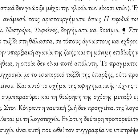
στι­κά δεν γνώ­ρι­ζε μέ­χρι την ηλι­κία των εί­κο­σι ετών). 
α, ανά­με­σά τους αρι­στουρ­γή­μα­τα όπως
Η καρ­διά του
μ
,
Νο­στρό­μο
,
Τυ­φώ­νας
, δι­η­γή­μα­τα και δο­κί­μια. ¶ Σ
 τα­ξί­δι στη θά­λασ­σα, σε τό­πους άγνω­στους και εχθρι­κ
ην υπαρ­ξια­κή αγω­νία της ζω­ής και τη μό­νι­μη επι­δί­ω­ξη 
­θεια, η οποία δεν εί­ναι πο­τέ από­λυ­τη. Το πραγ­μα­τι­κό 
γ­χρο­νία με το εσω­τε­ρι­κό τα­ξί­δι της ύπαρ­ξης, ού­τε προ
κεί­νου. Και αυ­τό το σχή­μα της αφη­γη­μα­τι­κής τέ­χνης
α συ­μπα­ρα­σύ­ρει και τη θε­ώ­ρη­ση της σχέ­σης με­τα­ξύ εμ
ας. Στον Κόν­ραντ η ναυ­τι­κή ζωή δεν προη­γεί­ται της λο­γο­
­ε­ται με τη λο­γο­τε­χνία. Ενί­ο­τε η δεύ­τε­ρη προ­πο­ρεύ­ε­τ
η­συ­χία εί­ναι αυ­τή που ωθεί τον συγ­γρα­φέα να επι­στρέ­ψ