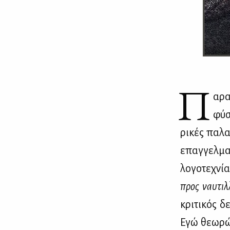
Π
αρα
φύ­
ρι­κές πα­λ
επαγ­γελ­μα­
λο­γο­τε­χνί
προς ναυ­τιλ
κρι­τι­κός δ
Εγώ θε­ω­ρώ 