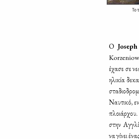
Το 
Ο
Josep
Korzeniowsk
έχα­σε σε νε
ηλι­κία δε­κ
στα­διο­δρο­
Ναυ­τι­κό, ε
πλοιάρ­χου. 
στην Αγ­γλία
να γί­νει έν