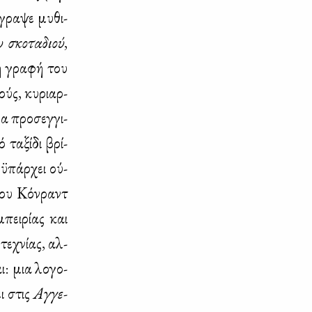
Έγρα­ψε μυ­θι­
 σκο­τα­διού
,
τη γρα­φή του
ούς, κυ­ριαρ­
να προ­σεγ­γι­
τα­ξί­δι βρί­
­ϋ­πάρ­χει ού­
 του Κόν­ραντ
πει­ρί­ας και
τε­χνί­ας, αλ­
αι: μια λο­γο­
ει στις
Αγ­γε­