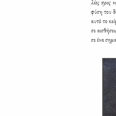
λί­ες προς ν
φύ­ση του δε
αυ­τό το κεί
σε αι­σθή­σει
σε ένα ση­μα