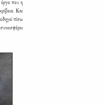
ό έρ­γο που η
κρί­βεια. Και
οδη­γεί πί­σω
συ­νει­σφέ­ρει