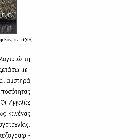
φ Κόνραντ (1916)
λο­γι­στώ τη
­ξε­τά­σω με­
αι αυ­στη­ρά
 πο­σό­τη­τας
. Οι
Αγ­γε­λί­ες
ως κα­νέ­νας
γο­τε­χνί­ας.
πε­ζο­γρα­φι­