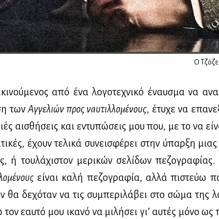
Ο Τζόζε
­κι­νού­με­νος από ένα λο­γο­τε­χνι­κό έναυ­σμα να ανα­
ση των
Αγ­γε­λιών προς ναυ­τιλλ
oμέ­νους
, έτυ­χε να επα­νε
αιές αι­σθή­σεις και εντυ­πώ­σεις μου που, με το να εί­ν
τι­κές, έχουν τε­λι­κά συ­νει­σφέ­ρει στην ύπαρ­ξη μιας
­ας, ή του­λά­χι­στον με­ρι­κών σε­λί­δων πε­ζο­γρα­φί­ας
­λο­μέ­νους
εί­ναι κα­λή πε­ζο­γρα­φία, αλ­λά πι­στεύω π
εν θα δε­χό­ταν να τις συ­μπε­ρι­λά­βει στο σώ­μα της λο­
τον εαυ­τό μου ικα­νό να μι­λή­σει γι’ αυ­τές μό­νο ως 