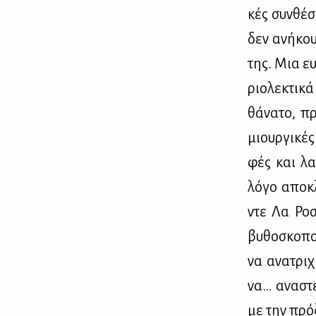
κές συν­θέ­
δεν ανή­κου
της. Μια ευ
ριο­λε­κτι­
θά­να­το, π
μιουρ­γι­κές
φές και λα­κ
λό­γο απο­κ
ντε Λα Ρο­σ
βυ­θο­σκο­π
να ανα­τρι­χ
να… ανα­στε
με την πρό