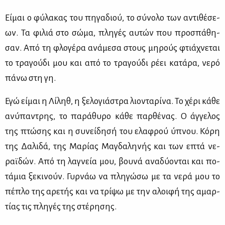
Εί­μαι ο φύ­λα­κας του πη­γα­διού, το σύ­νο­λο των αντι­θέ­σε­
ων. Τα φι­λιά στο σώ­μα, πλη­γές αυ­τών που προ­σπά­θη­
σαν. Από τη φλο­γέ­ρα ανά­με­σα στους μη­ρούς φτιά­χνε­ται
το τρα­γού­δι μου και από το τρα­γού­δι ρέ­ει κα­τά­ρα, νε­ρό
πά­νω στη γη.
Εγώ εί­μαι η Λί­ληθ, η ξε­λο­γιά­στρα λιο­ντα­ρί­να. Το χέ­ρι κά­θε
ανύ­πα­ντρης, το πα­ρά­θυ­ρο κά­θε παρ­θέ­νας. Ο άγ­γε­λος
της πτώ­σης και η συ­νεί­δη­σή του ελα­φρού ύπνου. Κό­ρη
της Δα­λι­δά, της Μα­ρί­ας Μα­γδα­λη­νής και των επτά νε­
ραϊ­δών. Από τη λα­γνεία μου, βου­νά ανα­δύ­ο­νται και πο­
τά­μια ξε­κι­νούν. Γυρ­νάω να πλη­γώ­σω με τα νε­ρά μου το
πέ­πλο της αρε­τής και να τρί­ψω με την αλοι­φή της αμαρ­
τί­ας τις πλη­γές της στέ­ρη­σης.