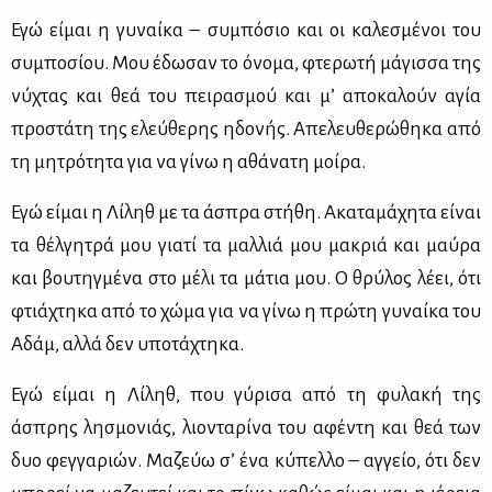
Εγώ εί­μαι η γυ­ναί­κα – συ­μπό­σιο και οι κα­λε­σμέ­νοι του
συ­μπο­σί­ου. Μου έδω­σαν το όνο­μα, φτε­ρω­τή μά­γισ­σα της
νύ­χτας και θεά του πει­ρα­σμού και μ’ απο­κα­λούν αγία
προ­στά­τη της ελεύ­θε­ρης ηδο­νής. Απε­λευ­θε­ρώ­θη­κα από
τη μη­τρό­τη­τα για να γί­νω η αθά­να­τη μοί­ρα.
Εγώ εί­μαι η Λί­ληθ με τα άσπρα στή­θη. Ακα­τα­μά­χη­τα εί­ναι
τα θέλ­γη­τρά μου για­τί τα μαλ­λιά μου μα­κριά και μαύ­ρα
και βου­τηγ­μέ­να στο μέ­λι τα μά­τια μου. Ο θρύ­λος λέ­ει, ότι
φτιά­χτη­κα από το χώ­μα για να γί­νω η πρώ­τη γυ­ναί­κα του
Αδάμ, αλ­λά δεν υπο­τά­χτη­κα.
Εγώ εί­μαι η Λί­ληθ, που γύ­ρι­σα από τη φυ­λα­κή της
άσπρης λη­σμο­νιάς, λιο­ντα­ρί­να του αφέ­ντη και θεά των
δυο φεγ­γα­ριών. Μα­ζεύω σ’ ένα κύ­πελ­λο – αγ­γείο, ότι δεν