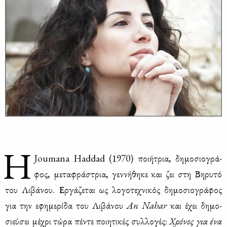
Η
Joumana Haddad (1970) ποι­ή­τρια, δη­μο­σιο­γρά­
φος, με­τα­φρά­στρια, γεν­νή­θη­κε και ζει στη Βη­ρυ­τό
του Λι­βά­νου. Ερ­γά­ζε­ται ως λο­γο­τε­χνι­κός δη­μο­σιο­γρά­φος
για την εφη­με­ρί­δα του Λι­βά­νου
An Nahar
και έχει δη­μο­
σιεύ­σει μέ­χρι τώ­ρα πέ­ντε ποι­η­τι­κές συλ­λο­γές:
Χρό­νος για ένα