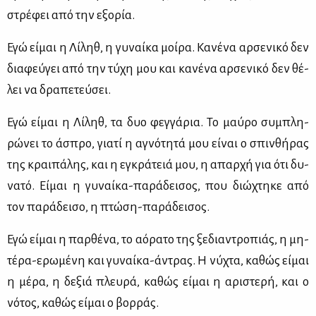
στρέ­φει από την εξο­ρία.
Εγώ εί­μαι η Λί­ληθ, η γυ­ναί­κα μοί­ρα. Κα­νέ­να αρ­σε­νι­κό δεν
δια­φεύ­γει από την τύ­χη μου και κα­νέ­να αρ­σε­νι­κό δεν θέ­
λει να δρα­πε­τεύ­σει.
Εγώ εί­μαι η Λί­ληθ, τα δυο φεγ­γά­ρια. Το μαύ­ρο συ­μπλη­
ρώ­νει το άσπρο, για­τί η αγνό­τη­τά μου εί­ναι ο σπιν­θή­ρας
της κραι­πά­λης, και η εγκρά­τειά μου, η απαρ­χή για ότι δυ­
να­τό. Εί­μαι η γυ­ναί­κα-πα­ρά­δει­σος, που διώ­χτη­κε από
τον πα­ρά­δει­σο, η πτώ­ση-πα­ρά­δει­σος.
Εγώ εί­μαι η παρ­θέ­να, το αό­ρα­το της ξε­δια­ντρο­πιάς, η μη­
τέ­ρα-ερω­μέ­νη και γυ­ναί­κα-άντρας. Η νύ­χτα, κα­θώς εί­μαι
η μέ­ρα, η δε­ξιά πλευ­ρά, κα­θώς εί­μαι η αρι­στε­ρή, και ο
νό­τος, κα­θώς εί­μαι ο βορ­ράς.