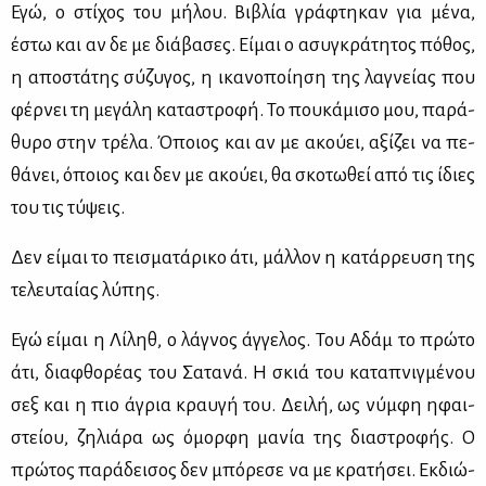
Εγώ, ο στί­χος του μή­λου. Βι­βλία γρά­φτη­καν για μέ­να,
έστω και αν δε με διά­βα­σες. Εί­μαι ο ασυ­γκρά­τη­τος πό­θος,
η απο­στά­της σύ­ζυ­γος, η ικα­νο­ποί­η­ση της λα­γνεί­ας που
φέρ­νει τη με­γά­λη κα­τα­στρο­φή. Το που­κά­μι­σο μου, πα­ρά­
θυ­ρο στην τρέ­λα. Όποιος και αν με ακού­ει, αξί­ζει να πε­
θά­νει, όποιος και δεν με ακού­ει, θα σκο­τω­θεί από τις ίδιες
του τις τύ­ψεις.
Δεν εί­μαι το πει­σμα­τά­ρι­κο άτι, μάλ­λον η κα­τάρ­ρευ­ση της
τε­λευ­ταί­ας λύ­πης.
Εγώ εί­μαι η Λί­ληθ, ο λά­γνος άγ­γε­λος. Του Αδάμ το πρώ­το
άτι, δια­φθο­ρέ­ας του Σα­τα­νά. Η σκιά του κα­τα­πνιγ­μέ­νου
σεξ και η πιο άγρια κραυ­γή του. Δει­λή, ως νύμ­φη ηφαι­
στεί­ου, ζη­λιά­ρα ως όμορ­φη μα­νία της δια­στρο­φής. Ο
πρώ­τος πα­ρά­δει­σος δεν μπό­ρε­σε να με κρα­τή­σει. Εκ­διώ­