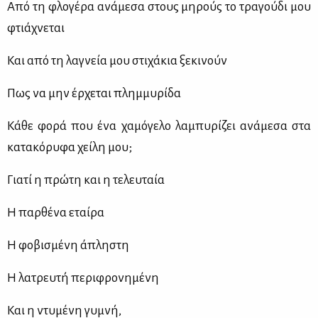
Από τη φλο­γέ­ρα ανά­με­σα στους μη­ρούς το τρα­γού­δι μου
φτιά­χνε­ται
Και από τη λα­γνεία μου στι­χά­κια ξε­κι­νούν
Πως να μην έρ­χε­ται πλημ­μυ­ρί­δα
Κά­θε φο­ρά που ένα χα­μό­γε­λο λα­μπυ­ρί­ζει ανά­με­σα στα
κα­τα­κό­ρυ­φα χεί­λη μου;
Για­τί η πρώ­τη και η τε­λευ­ταία
Η παρ­θέ­να εταί­ρα
Η φο­βι­σμέ­νη άπλη­στη
Η λα­τρευ­τή πε­ρι­φρο­νη­μέ­νη
Και η ντυ­μέ­νη γυ­μνή,