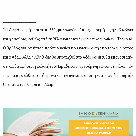
__________________
* Η Λί­ληθ ανα­φέ­ρε­ται σε πολ­λές μυ­θο­λο­γί­ες, όπως η σου­μέ­ρια, η βα­βυ­λώ­νια
και η ασ­σύ­ρια, κα­θώς από τη Βί­βλο και τα ιε­ρά βι­βλία των εβραί­ων - Ταλ­μούδ.
Ο θρύ­λος λέ­ει ότι ήταν η πρώ­τη γυ­ναί­κα που έγι­νε κι αυ­τή από το χώ­μα όπως
και ο Αδαμ. Αλ­λά η Λί­ληθ δεν θα υπο­τα­χθεί στο Αδάμ και έτσι θα επα­να­στα­τή­
σει και θα αφή­σει τη φυ­λα­κή του Πα­ρα­δεί­σου, αρ­νού­με­νη να γυ­ρί­σει πί­σω. Τό­
τε με­τα­μορ­φώ­θη­κε σε δαί­μο­να και την αντι­κα­τέ­στη­σε η Εύα, που δη­μιουρ­γή­
θη­κε από τα πλευ­ρά του Αδάμ.