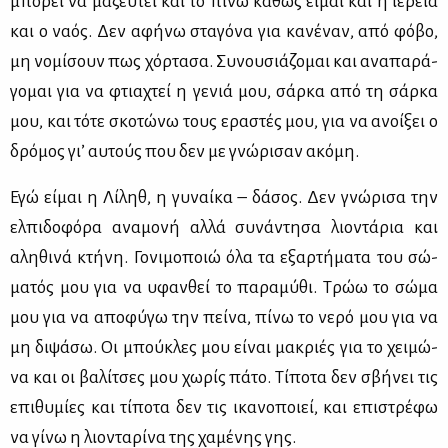
μπο­ρεί να μα­ζευ­τεί και το πί­νω κα­θώς εί­μαι και η ιέ­ρεια
και ο να­ός. Δεν αφή­νω στα­γό­να για κα­νέ­ναν, από φό­βο,
μη νο­μί­σουν πως χόρ­τα­σα. Συ­νου­σιά­ζο­μαι και ανα­πα­ρά­
γο­μαι για να φτια­χτεί η γε­νιά μου, σάρ­κα από τη σάρ­κα
μου, και τό­τε σκο­τώ­νω τους ερα­στές μου, για να ανοί­ξει ο
δρό­μος γι’ αυ­τούς που δεν με γνώ­ρι­σαν ακό­μη.
Εγώ εί­μαι η Λί­ληθ, η γυ­ναί­κα – δά­σος. Δεν γνώ­ρι­σα την
ελ­πι­δο­φό­ρα ανα­μο­νή αλ­λά συ­νά­ντη­σα λιο­ντά­ρια και
αλη­θι­νά κτή­νη. Γο­νι­μο­ποιώ όλα τα εξαρ­τή­μα­τα του σώ­
μα­τός μου για να υφαν­θεί το πα­ρα­μύ­θι. Τρώω το σώ­μα
μου για να απο­φύ­γω την πεί­να, πί­νω το νε­ρό μου για να
μη δι­ψά­σω. Οι μπού­κλες μου εί­ναι μα­κριές για το χει­μώ­
να και οι βα­λί­τσες μου χω­ρίς πά­το. Τί­πο­τα δεν σβή­νει τις
επι­θυ­μί­ες και τί­πο­τα δεν τις ικα­νο­ποιεί, και επι­στρέ­φω
να γί­νω η λιο­ντα­ρί­να της χα­μέ­νης γης.