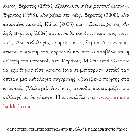
όνει­ρο
, Βη­ρυ­τός (1995),
Πρό­σκλη­ση σ’έ­να μυ­στι­κό δεί­πνο
»,
Βη­ρυ­τός (1998),
Δυο χέ­ρια στο χά­ος
, Βη­ρυ­τός (2000),
Δεν
αμαρ­τά­νω αρ­κε­τά
, Κάι­ρο (2003) και η
Επι­στρο­φή της Λί­
ληθ
, Βη­ρυ­τός (2004) που έγι­νε θε­τι­κά δε­κτή από τους κρι­τι­
κούς. Δυο αν­θο­λο­γί­ες ποι­η­μά­των της δη­μο­σιεύ­τη­καν πρό­
σφα­τα· η πρώ­τη στα πορ­το­γα­λι­κά, στη Λισ­σα­βό­να και η
δεύ­τε­ρη στα ισπα­νι­κά, στο Κα­ρά­κας. Μι­λά­ει επτά γλώσ­σες
και έχει δη­μο­σιεύ­σει αρ­κε­τά έρ­γα σε με­τά­φρα­ση με­τα­ξύ των
οποί­ων μια αν­θο­λο­γία σύγ­χρο­νης λι­βα­νέ­ζι­κης ποί­η­σης στα
ισπα­νι­κά, (Μά­λα­γα). Αυ­τήν τη πε­ρί­ο­δο προ­ε­τοι­μά­ζει μια
συλ­λο­γή με δι­η­γή­μα­τα. Η ιστο­σε­λί­δα της:
www.​jou​mana​
hadd​ad.​com
______________
Τα απο­σπά­σμα­τα με­τα­φρά­στη­καν από τη γαλ­λι­κή με­τά­φρα­ση της ποι­ή­τριας