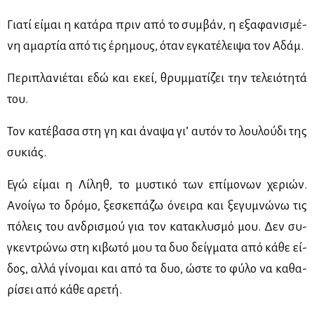
Για­τί εί­μαι η κα­τά­ρα πριν από το συμ­βάν, η εξα­φα­νι­σμέ­
νη αμαρ­τία από τις έρη­μους, όταν εγκα­τέ­λει­ψα τον Αδάμ.
Πε­ρι­πλα­νιέ­ται εδώ και εκεί, θρυμ­μα­τί­ζει την τε­λειό­τη­τά
του.
Τον κα­τέ­βα­σα στη γη και άνα­ψα γι’ αυ­τόν το λου­λού­δι της
συ­κιάς.
Εγώ εί­μαι η Λί­ληθ, το μυ­στι­κό των επί­μο­νων χε­ριών.
Ανοί­γω το δρό­μο, ξε­σκε­πά­ζω όνει­ρα και ξε­γυ­μνώ­νω τις
πό­λεις του αν­δρι­σμού για τον κα­τα­κλυ­σμό μου. Δεν συ­
γκε­ντρώ­νω στη κι­βω­τό μου τα δυο δείγ­μα­τα από κά­θε εί­
δος, αλ­λά γί­νο­μαι και από τα δυο, ώστε το φύ­λο να κα­θα­
ρί­σει από κά­θε αρε­τή.