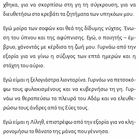
χθη­κα, για να σκορ­πί­σω στη γη τη σύ­γκρου­ση, για να
διευ­θε­τή­σω στο κρε­βά­τι τα ζη­τή­μα­τα των υπη­κό­ων μου.
Εγώ μοί­ρα των σο­φών και θεά της δί­δυ­μης νύ­χτας. Ένω­
ση του ύπνου και της αφύ­πνι­σης. Εγώ, ο ποι­η­τής – έμ­
βρυο, χά­νο­ντάς με κέρ­δι­σα τη ζωή μου. Γυρ­νάω από την
εξο­ρία για να γί­νω η σύ­ζυ­γος των επτά ημε­ρών και η
στά­χτη του αύ­ριο.
Εγώ εί­μαι η ξε­λο­γιά­στρα λιο­ντα­ρί­να. Γυρ­νάω να πε­τσο­κό­
ψω τους φυ­λα­κι­σμέ­νους και να κυ­βερ­νή­σω τη γη. Γυρ­
νάω να θε­ρα­πεύ­σω τα πλευ­ρά του Αδάμ και να ελευ­θε­
ρώ­σω τους άν­δρες από τις Εύ­ες τους.
Εγώ εί­μαι η Λί­ληθ, επι­στρέ­φω από την εξο­ρία για να κλη­
ρο­νο­μή­σω το θά­να­το της μά­νας που γέν­νη­σα.