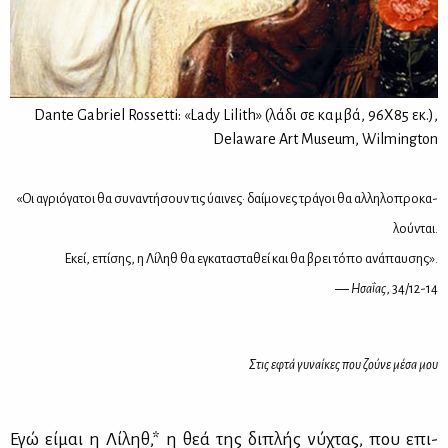
Dante Gabriel Rossetti: «Lady Lilith» (λάδι σε καμβά, 96Χ85 εκ.),
Delaware Art Museum, Wilmington
«Οι αγριό­γα­τοι θα συ­να­ντή­σουν τις ύαι­νες· δαί­μο­νες τρά­γοι θα αλ­λη­λο­προ­κα­
λού­νται.
Εκεί, επί­σης, η Λί­ληθ θα εγκα­τα­στα­θεί και θα βρει τό­πο ανά­παυ­σης».
―
Ησα­ΐ­ας
, 34/12-14
Στις εφτά γυ­ναί­κες που ζού­νε μέ­σα μου
Εγώ εί­μαι η Λί­ληθ,* η θεά της δι­πλής νύ­χτας, που επι­