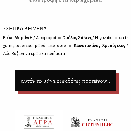
ΣΧΕΤΙΚΑ ΚΕΙΜΕΝΑ
Ερί­κα Μαρ­τί­νεθ
/ Αφο­ρι­σμοί
Ουά­λας Στί­βενς
/ Η γυ­ναί­κα που εί­
χε πε­ρισ­σό­τε­ρα μω­ρά από αυ­τό
Κων­στα­ντί­νος Χρυ­σό­γε­λος
/
Δύο Βυ­ζα­ντι­νά ερω­τι­κά ποι­ή­μα­τα
αυτόν το μήνα οι εκδότες προτείνουν: