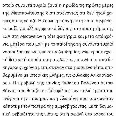
οποίο συ­να­ντά τυ­χαία ξα­νά η ηρω­ί­δα τις πρώ­τες μέ­ρες
της Με­τα­πο­λί­τευ­σης δια­πι­στώ­νο­ντας ότι δεν ήταν χα­
φιές όπως νό­μι­ζε. Η Σού­λα η πόρ­νη με την οποία βρέ­θη­
κε μα­ζί, για άλ­λους φυ­σι­κά λό­γους, στο κρα­τη­τή­ριο της
ΕΣΑ στη Με­σο­γεί­ων η τό­τε φοι­τή­τρια και με­τά από χρό­
νια μη­τέ­ρα που μα­ζί με το παι­δί της τη συ­να­ντά τυ­χαία
να που­λά­ει κου­λού­ρια στην Ακα­δη­μί­ας. Μια ερα­σι­τε­χνι­
κή θε­α­τρι­κή πα­ρά­στα­ση της
Φαύ­στας
του Μποστ από δι­
κη­γό­ρους, χρό­νια με­τά, σε έναν σε­ση­μα­σμέ­νο τό­πο, επι­
βα­ρυ­μέ­νο με ιστο­ρι­κές μνή­μες, τις φυ­λα­κές Αλι­καρ­νασ­
σού. Η προ­βο­λή της ται­νί­ας
Κα­τίν
του Πο­λω­νού Αντρέι
Βάι­ντα που θυ­μί­ζει σε δύο φί­λους τον πα­λιό έρω­τα του
ενός για την επι­κη­ρυγ­μέ­νη Αλ­κμή­νη που τσα­κω­νό­ταν
κά­πο­τε με τον πα­τέ­ρα της αμ­φι­σβη­τώ­ντας, με τη δογ­μα­
τι­κή βε­βαιό­τη­τα της νιό­της, ότι η σφα­γή στο δά­σος του