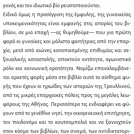
γο­νός και τον ιδιω­τι­κό βίο ρευ­στο­ποιού­νται.
Ει­δι­κά όμως η προ­σέγ­γι­ση της έμ­φυ­λης, της γυ­ναι­κεί­ας
υπο­κει­με­νι­κό­τη­τας εί­ναι εμ­φα­νής στις ιστο­ρί­ες του βι­
βλί­ου, σε μια επο­χή —ας θυ­μη­θού­με— που για πρώ­τη
φο­ρά οι γυ­ναί­κες και μά­λι­στα φοι­τή­τριες από την επαρ­
χία, με­τά από αιώ­νες κα­τα­πιε­σμέ­νης επι­θυ­μί­ας και σε­
ξουα­λι­κής κα­τα­στο­λής, απο­κτούν οντό­τη­τα, αγω­νι­στι­κό
ρό­λο και κοι­νω­νι­κή ορα­τό­τη­τα. Νο­μί­ζω επα­να­λαμ­βά­νε­
ται αρ­κε­τές φο­ρές μέ­σα στο βι­βλίο αυ­τό το αί­σθη­μα φυ­
γής που έχουν οι ηρω­ί­δες των ιστο­ριών της Τρουλ­λι­νού,
από τις μι­κρές επαρ­χια­κές πό­λεις προς τις με­γά­λες λε­ω­
φό­ρους της Αθή­νας. Πε­ρισ­σό­τε­ρο τις εν­δια­φέ­ρει να φύ­
γουν από το γε­νέ­θλιο νη­σί, την οι­κο­γε­νεια­κή επι­τή­ρη­ση,
τον παι­δο­νό­μο και το κου­τσο­μπο­λιό και να ξα­νοι­χτούν
στον κό­σμο των βι­βλί­ων, των σι­νε­μά, των αντι­δι­κτα­το­ρι­