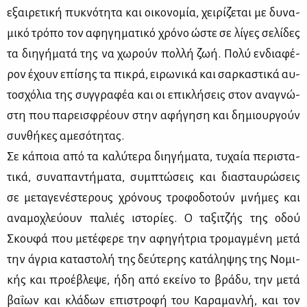
εξαι­ρε­τι­κή πυ­κνό­τη­τα και οι­κο­νο­μία, χει­ρί­ζε­ται με δυ­να­
μι­κό τρό­πο τον αφη­γη­μα­τι­κό χρό­νο ώστε σε λί­γες σε­λί­δες
τα δι­η­γή­μα­τά της να χω­ρούν πολ­λή ζωή. Πο­λύ εν­δια­φέ­
ρον έχουν επί­σης τα πι­κρά, ει­ρω­νι­κά και σαρ­κα­στι­κά αυ­
το­σχό­λια της συγ­γρα­φέα και οι επι­κλή­σεις στον ανα­γνώ­
στη που πα­ρει­σφρέ­ουν στην αφή­γη­ση και δη­μιουρ­γούν
συν­θή­κες αμε­σό­τη­τας.
Σε κά­ποια από τα κα­λύ­τε­ρα δι­η­γή­μα­τα, τυ­χαία πε­ρι­στα­
τι­κά, συ­να­πα­ντή­μα­τα, συμ­πτώ­σεις και δια­σταυ­ρώ­σεις
σε με­τα­γε­νέ­στε­ρους χρό­νους τρο­φο­δο­τούν μνή­μες και
ανα­μο­χλεύ­ουν πα­λιές ιστο­ρί­ες. Ο τα­ξι­τζής της οδού
Σκου­φά που με­τέ­φε­ρε την αφη­γή­τρια τρο­μαγ­μέ­νη με­τά
την άγρια κα­τα­στο­λή της δεύ­τε­ρης κα­τά­λη­ψης της Νο­μι­
κής και προ­έ­βλε­ψε, ήδη από εκεί­νο το βρά­δυ, την με­τά
βα­ΐ­ων και κλά­δων επι­στρο­φή του Κα­ρα­μαν­λή, και τον