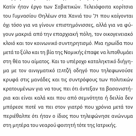
Κα­τίν ήταν έρ­γο των Σο­βιε­τι­κών. Τε­λειό­φοι­τα κο­ρί­τσια
του Γυ­μνα­σί­ου Θη­λέ­ων στα Χα­νιά του ’71 που καί­γο­νται
όχι τό­σο για να γί­νουν επι­στη­μό­νισ­σες, αλ­λά για να φύ­
γουν μα­κριά από την επαρ­χια­κή πό­λη, τον οι­κο­γε­νεια­κό
κλοιό και τον κοι­νω­νι­κό συ­ντη­ρη­τι­σμό. Μια ηρω­ί­δα που
με­τά το ξύ­λο και τη βία της Νο­μι­κής έπα­ψε να λι­πο­θυ­μά­ει
στη θέα του αί­μα­τος. Και το υπέ­ρο­χο κα­τα­λη­κτι­κό δι­ή­γη­
μα με τον αι­νιγ­μα­τι­κό
τζή οδη­γό που τη­λε­φω­νού­σε
ΕΣΑ
κρυ­φά στις μα­νά­δες και τις συ­ντρό­φους των πο­λι­τι­κών
κρα­του­μέ­νων για να τους πει ότι άντε­ξαν τα βα­σα­νι­στή­
ρια και εί­ναι κα­λά και που από σε­μνό­τη­τα ή δει­λία δεν
μπό­ρε­σε πο­τέ να πει στον για­τρό που χρό­νια με­τά τον
πε­ριέ­θαλ­πε ότι ήταν ο ίδιος που τη­λε­φώ­νη­σε ανώ­νυ­μα
στη μη­τέ­ρα του νε­α­ρού φοι­τη­τή τό­τε της Ια­τρι­κής.