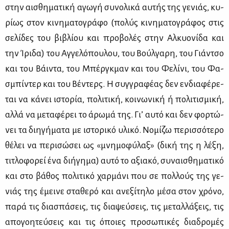
στην αι­σθη­μα­τι­κή αγω­γή συ­νο­λι­κά αυ­τής της γε­νιάς, κυ­
ρί­ως στον κι­νη­μα­το­γρά­φο (πο­λύς κι­νη­μα­το­γρά­φος στις
σε­λί­δες του βι­βλί­ου και προ­βο­λές στην Αλ­κυο­νί­δα και
την Ίρι­δα) του Αγ­γε­λό­που­λου, του Βούλ­γα­ρη, του Γιάν­τσο
και του Βάι­ντα, του Μπέρ­γκ­μαν και του Φε­λί­νι, του Φα­
σμπί­ντερ και του Βέ­ντερς. Η συγ­γρα­φέ­ας δεν εν­δια­φέ­ρε­
ται να κά­νει ιστο­ρία, πο­λι­τι­κή, κοι­νω­νι­κή ή πο­λι­τι­σμι­κή,
αλ­λά να με­τα­φέ­ρει το άρω­μά της. Γι’ αυ­τό και δεν φορ­τώ­
νει τα δι­η­γή­μα­τα με ιστο­ρι­κό υλι­κό. Νο­μί­ζω πε­ρισ­σό­τε­ρο
θέ­λει να πε­ρι­σώ­σει ως «μνη­μο­φύ­λαξ» (δι­κή της η λέ­ξη,
τι­τλο­φο­ρεί ένα δι­ή­γη­μα) αυ­τό το αξια­κό, συ­ναι­σθη­μα­τι­κό
και στο βά­θος πο­λι­τι­κό χαρ­μά­νι που σε πολ­λούς της γε­
νιάς της έμει­νε στα­θε­ρό και ανε­ξί­τη­λο μέ­σα στον χρό­νο,
πα­ρά τις δια­σπά­σεις, τις δια­ψεύ­σεις, τις με­ταλ­λά­ξεις, τις
απο­γοη­τεύ­σεις και τις όποιες προ­σω­πι­κές δια­δρο­μές