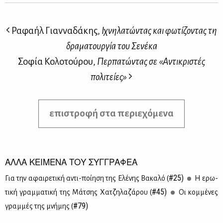
Ραφαήλ Γιανναδάκης,
Ιχνηλατώντας και φωτίζοντας τη
δραματουργία του Σενέκα
Σοφία Κολοτούρου,
Περπατώντας σε «Αντικριστές
πολιτείες»
επιστροφή στα περιεχόμενα
ΑΛΛΑ ΚΕΙΜΕΝΑ ΤΟΥ ΣΥΓΓΡΑΦΕΑ
#25)
Για την αφαι­ρε­τι­κή αντι-ποί­η­ση της Ελέ­νης Βα­κα­λό (
Η ερω­
#45)
τι­κή γραμ­μα­τι­κή της Μά­τσης Χα­τζη­λα­ζά­ρου (
Οι κομ­μέ­νες
#79)
γραμ­μές της μνή­μης (