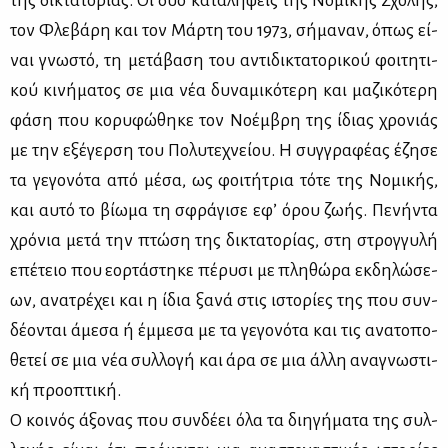
της δι­κτα­το­ρί­ας. Οι δύο κα­τα­λή­ψεις της Νο­μι­κής Σχο­λής,
τον Φλε­βά­ρη και τον Μάρ­τη του 1973, σή­μα­ναν, όπως εί­
ναι γνω­στό, τη με­τά­βα­ση του αντι­δι­κτα­το­ρι­κού φοι­τη­τι­
κού κι­νή­μα­τος σε μια νέα δυ­να­μι­κό­τε­ρη και μα­ζι­κό­τε­ρη
φά­ση που κο­ρυ­φώ­θη­κε τον Νο­έμ­βρη της ίδιας χρο­νιάς
με την εξέ­γερ­ση του Πο­λυ­τε­χνεί­ου. Η συγ­γρα­φέ­ας έζη­σε
τα γε­γο­νό­τα από μέ­σα, ως φοι­τή­τρια τό­τε της Νο­μι­κής,
και αυ­τό το βί­ω­μα τη σφρά­γι­σε εφ’ όρου ζω­ής. Πε­νή­ντα
χρό­νια με­τά την πτώ­ση της δι­κτα­το­ρί­ας, στη στρογ­γυ­λή
επέ­τειο που εορ­τά­στη­κε πέ­ρυ­σι με πλη­θώ­ρα εκ­δη­λώ­σε­
ων, ανα­τρέ­χει και η ίδια ξα­νά στις ιστο­ρί­ες της που συν­
δέ­ο­νται άμε­σα ή έμ­με­σα με τα γε­γο­νό­τα και τις ανα­το­πο­
θε­τεί σε μια νέα συλ­λο­γή και άρα σε μια άλ­λη ανα­γνω­στι­
κή προ­ο­πτι­κή.
Ο κοι­νός άξο­νας που συν­δέ­ει όλα τα δι­η­γή­μα­τα της συλ­