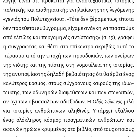
λο­γής εί­ναι ότι πρό­κει­ται για ανα­στο­χα­στι­κές ιστο­ρί­ες
πο­λι­τι­κής και αι­σθη­μα­τι­κής ενη­λι­κί­ω­σης της λε­γό­με­νης
«γε­νιάς του Πο­λυ­τε­χνεί­ου». «Τό­τε δεν ξέ­ρα­με πως τί­πο­τα
δεν πο­ρεύ­ε­ται ευ­θύ­γραμ­μα, εί­χα­με ανά­γκη να πια­στού­με
από ελ­πί­δες και περ­γα­μη­νές αντί­στα­σης» (σ. 19), γρά­φει
η συγ­γρα­φέ­ας και θέ­τει στο επί­κε­ντρο ακρι­βώς αυ­τό το
πέ­ρα­σμα από την επο­χή των προσ­δο­κιών, των ονεί­ρων
της νιό­της και της πί­στης στη νο­μο­τέ­λεια της ιστο­ρί­ας,
της ανυ­πο­ψί­α­στης δη­λα­δή βε­βαιό­τη­τας ότι θα έρ­θει ένας
κα­λύ­τε­ρος κό­σμος, στους σύγ­χρο­νους και­ρούς της ιδιώ­
τευ­σης, των οδυ­νη­ρών δια­ψεύ­σε­ων και των στε­νω­πών,
αν όχι των αβυσ­σα­λέ­ων αδιε­ξό­δων. Η
Οδός Σό­λω­νος
μι­λά
για ιστο­ρί­ες αν­θρώ­πι­νων αλη­θι­νές. Υπάρ­χει εξάλ­λου
ένας ολό­κλη­ρος κό­σμος πραγ­μα­τι­κών αν­θρώ­πων και
αφα­νών ηρώ­ων κρυμ­μέ­νος στο βι­βλίο, από τους οποί­ους