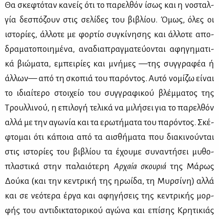
Θα σκε­φτό­ταν κα­νείς ότι το πα­ρελ­θόν ίσως και η νο­σταλ­
γία δε­σπό­ζουν στις σε­λί­δες του βι­βλί­ου. Όμως, όλες οι
ιστο­ρί­ες, άλ­λο­τε με φορ­τίο συ­γκί­νη­σης και άλ­λο­τε απο­
δρα­μα­το­ποι­η­μέ­να, ανα­δια­πραγ­μα­τεύ­ο­νται αφη­γη­μα­τι­
κά βιώ­μα­τα, εμπει­ρί­ες και μνή­μες —της συγ­γρα­φέα ή
άλ­λων— από τη σκο­πιά του πα­ρό­ντος. Αυ­τό νο­μί­ζω εί­ναι
το ιδιαί­τε­ρο στοι­χείο του συγ­γρα­φι­κού βλέμ­μα­τος της
Τρουλ­λι­νού, η επι­λο­γή τε­λι­κά να μι­λή­σει για το πα­ρελ­θόν
αλ­λά με την αγω­νία και τα ερω­τή­μα­τα του πα­ρό­ντος. Σκέ­
φτο­μαι ότι κά­ποια από τα αι­σθή­μα­τα που δια­κι­νού­νται
στις ιστο­ρί­ες του βι­βλί­ου τα έχου­με συ­να­ντή­σει μυ­θο­
πλα­στι­κά στην πα­λαιό­τε­ρη
Αρ­χαία σκου­ριά
της Μά­ρως
Δού­κα (και την κε­ντρι­κή της ηρω­ί­δα, τη Μυρ­σί­νη) αλ­λά
και σε νε­ό­τε­ρα έρ­γα και αφη­γή­σεις της κε­ντρι­κής μορ­
φής του αντι­δι­κτα­το­ρι­κού αγώ­να και επί­σης Κρη­τι­κιάς