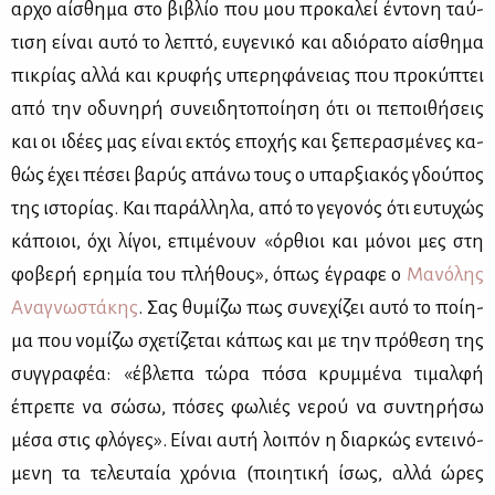
αρ­χο αί­σθη­μα στο βι­βλίο που μου προ­κα­λεί έντο­νη ταύ­
τι­ση εί­ναι αυ­τό το λε­πτό, ευ­γε­νι­κό και αδιό­ρα­το αί­σθη­μα
πι­κρί­ας αλ­λά και κρυ­φής υπε­ρη­φά­νειας που προ­κύ­πτει
από την οδυ­νη­ρή συ­νει­δη­το­ποί­η­ση ότι οι πε­ποι­θή­σεις
και οι ιδέ­ες μας εί­ναι εκτός επο­χής και ξε­πε­ρα­σμέ­νες κα­
θώς έχει πέ­σει βα­ρύς απά­νω τους ο υπαρ­ξια­κός γδού­πος
της ιστο­ρί­ας. Και πα­ράλ­λη­λα, από το γε­γο­νός ότι ευ­τυ­χώς
κά­ποιοι, όχι λί­γοι, επι­μέ­νουν «όρ­θιοι και μό­νοι μες στη
φο­βε­ρή ερη­μία του πλή­θους», όπως έγρα­φε ο
Μα­νό­λης
Ανα­γνω­στά­κης
. Σας θυ­μί­ζω πως συ­νε­χί­ζει αυ­τό το ποί­η­
μα που νο­μί­ζω σχε­τί­ζε­ται κά­πως και με την πρό­θε­ση της
συγ­γρα­φέα: «έβλε­πα τώ­ρα πό­σα κρυμ­μέ­να τι­μαλ­φή
έπρε­πε να σώ­σω, πό­σες φω­λιές νε­ρού να συ­ντη­ρή­σω
μέ­σα στις φλό­γες». Εί­ναι αυ­τή λοι­πόν η διαρ­κώς εντει­νό­
με­νη τα τε­λευ­ταία χρό­νια (ποι­η­τι­κή ίσως, αλ­λά ώρες