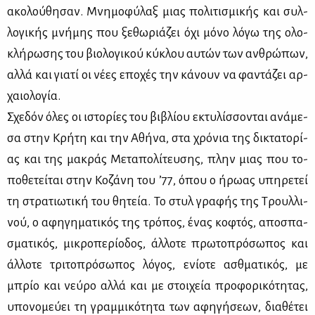
ακο­λού­θη­σαν. Μνη­μο­φύ­λαξ μιας πο­λι­τι­σμι­κής και συλ­
λο­γι­κής μνή­μης που ξε­θω­ριά­ζει όχι μό­νο λό­γω της ολο­
κλή­ρω­σης του βιο­λο­γι­κού κύ­κλου αυ­τών των αν­θρώ­πων,
αλ­λά και για­τί οι νέ­ες επο­χές την κά­νουν να φα­ντά­ζει αρ­
χαιο­λο­γία.
Σχε­δόν όλες οι ιστο­ρί­ες του βι­βλί­ου εκτυ­λίσ­σο­νται ανά­με­
σα στην Κρή­τη και την Αθή­να, στα χρό­νια της δι­κτα­το­ρί­
ας και της μα­κράς Με­τα­πο­λί­τευ­σης, πλην μιας που το­
πο­θε­τεί­ται στην Κο­ζά­νη του ’77, όπου ο ήρω­ας υπη­ρε­τεί
τη στρα­τιω­τι­κή του θη­τεία. Το στυλ γρα­φής της Τρουλ­λι­
νού, ο αφη­γη­μα­τι­κός της τρό­πος, ένας κο­φτός, απο­σπα­
σμα­τι­κός, μι­κρο­πε­ρί­ο­δος, άλ­λο­τε πρω­το­πρό­σω­πος και
άλ­λο­τε τρι­το­πρό­σω­πος λό­γος, ενί­ο­τε ασθμα­τι­κός, με
μπρίο και νεύ­ρο αλ­λά και με στοι­χεία προ­φο­ρι­κό­τη­τας,
υπο­νο­μεύ­ει τη γραμ­μι­κό­τη­τα των αφη­γή­σε­ων, δια­θέ­τει