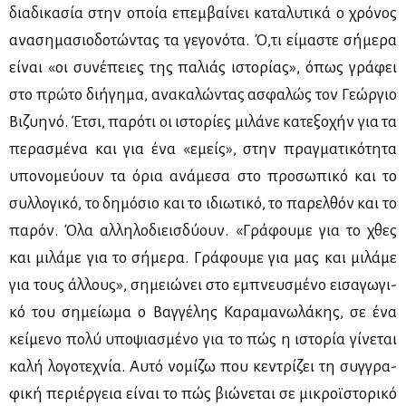
δια­δι­κα­σία στην οποία επεμ­βαί­νει κα­τα­λυ­τι­κά ο χρό­νος
ανα­ση­μα­σιο­δο­τώ­ντας τα γε­γο­νό­τα. Ό,τι εί­μα­στε σή­με­ρα
εί­ναι «οι συ­νέ­πειες της πα­λιάς ιστο­ρί­ας», όπως γρά­φει
στο πρώ­το δι­ή­γη­μα, ανα­κα­λώ­ντας ασφα­λώς τον Γε­ώρ­γιο
Βι­ζυ­η­νό. Έτσι, πα­ρό­τι οι ιστο­ρί­ες μι­λά­νε κα­τε­ξο­χήν για τα
πε­ρα­σμέ­να και για ένα «εμείς», στην πραγ­μα­τι­κό­τη­τα
υπο­νο­μεύ­ουν τα όρια ανά­με­σα στο προ­σω­πι­κό και το
συλ­λο­γι­κό, το δη­μό­σιο και το ιδιω­τι­κό, το πα­ρελ­θόν και το
πα­ρόν. Όλα αλ­λη­λο­διεισ­δύ­ουν. «Γρά­φου­με για το χθες
και μι­λά­με για το σή­με­ρα. Γρά­φου­με για μας και μι­λά­με
για τους άλ­λους», ση­μειώ­νει στο εμπνευ­σμέ­νο ει­σα­γω­γι­
κό του ση­μεί­ω­μα ο Βαγ­γέ­λης Κα­ρα­μα­νω­λά­κης, σε ένα
κεί­με­νο πο­λύ υπο­ψια­σμέ­νο για το πώς η ιστο­ρία γί­νε­ται
κα­λή λο­γο­τε­χνία. Αυ­τό νο­μί­ζω που κε­ντρί­ζει τη συγ­γρα­
φι­κή πε­ριέρ­γεια εί­ναι το πώς βιώ­νε­ται σε μι­κροϊ­στο­ρι­κό