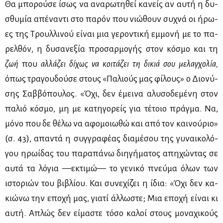
Θα μπο­ρού­σε ίσως να ανα­ρω­τη­θεί κα­νείς αν αυ­τή η δυ­
σθυ­μία απέ­να­ντι στο πα­ρόν που νιώ­θουν συ­χνά οι ήρω­
ες της Τρουλ­λι­νού εί­ναι μια γε­ρο­ντι­κή εμ­μο­νή με το πα­
ρελ­θόν, η δυ­σα­νε­ξία προ­σαρ­μο­γής στον κό­σμο και τη
ζωή
που
αλ­λά­ζει δί­χως να κοι­τά­ζει τη δι­κιά σου με­λαγ­χο­λία,
όπως τρα­γου­δού­σε στους «Πα­λιούς μας φί­λους» ο Διο­νύ­
σης Σαβ­βό­που­λος. «Όχι, δεν έμει­να αλυ­σο­δε­μέ­νη στον
πα­λιό κό­σμο, μη με κα­τη­γο­ρείς για τέ­τοιο πράγ­μα. Να,
μό­νο που δε θέ­λω να αφο­μοιω­θώ και από τον και­νού­ριο»
(σ. 43), απα­ντά η συγ­γρα­φέ­ας δια­μέ­σου της γυ­ναι­κο­λό­
γου ηρω­ί­δας του πα­ρα­πά­νω δι­η­γή­μα­τος απη­χώ­ντας σε
αυ­τά τα λό­για —εκτι­μώ— το γε­νι­κό πνεύ­μα όλων των
ιστο­ριών του βι­βλί­ου. Και συ­νε­χί­ζει η ίδια: «Όχι δεν κα­
κιώ­νω την επο­χή μας, για­τί άλ­λω­στε; Μια επο­χή εί­ναι κι
αυ­τή. Απλώς δεν εί­μα­στε τό­σο κα­λοί στους μο­να­χι­κούς