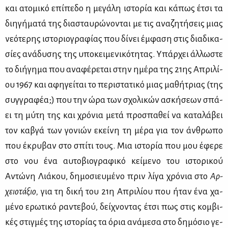
και ατο­μι­κό επί­πε­δο η με­γά­λη ιστο­ρία και κά­πως έτσι τα
δι­η­γή­μα­τά της δια­σταυ­ρώ­νο­νται με τις ανα­ζη­τή­σεις μιας
νε­ό­τε­ρης ιστο­ριο­γρα­φί­ας που δί­νει έμ­φα­ση στις δια­δι­κα­
σί­ες ανά­δυ­σης της υπο­κει­με­νι­κό­τη­τας. Υπάρ­χει άλ­λω­στε
το δι­ή­γη­μα που ανα­φέ­ρε­ται στην ημέ­ρα της 21ης Απρι­λί­
ου 1967 και αφη­γεί­ται το πε­ρι­στα­τι­κό μιας μα­θή­τριας (της
συγ­γρα­φέα;) που την ώρα των σχο­λι­κών ασκή­σε­ων σπά­
ει τη μύ­τη της και χρό­νια με­τά προ­σπα­θεί να κα­τα­λά­βει
τον κα­βγά των γο­νιών εκεί­νη τη μέ­ρα για τον άν­θρω­πο
που έκρυ­βαν στο σπί­τι τους. Μια ιστο­ρία που μου έφε­ρε
στο νου ένα αυ­το­βιο­γρα­φι­κό κεί­με­νο του ιστο­ρι­κού
Αντώ­νη Λιά­κου, δη­μο­σιευ­μέ­νο πριν λί­γα χρό­νια στο
Αρ­
χειο­τά­ξιο,
για τη δι­κή του 21η Απρι­λί­ου που ήταν ένα χα­
μέ­νο ερω­τι­κό ρα­ντε­βού, δεί­χνο­ντας έτσι πως στις κομ­βι­
κές στιγ­μές της ιστο­ρί­ας τα όρια ανά­με­σα στο δη­μό­σιο γε­