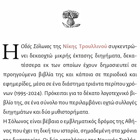
Η
Οδός Σό­λω­νος
της
Νί­κης Τρουλ­λι­νού
συ­γκε­ντρώ­
νει δε­κα­ο­χτώ μι­κρής έκτα­σης δι­η­γή­μα­τα, δε­κα­
τέσ­σε­ρα εκ των οποί­ων έχουν δη­μο­σιευ­τεί σε
προη­γού­με­να βι­βλία της και κά­ποια σε πε­ριο­δι­κά και
εφη­με­ρί­δες, μέ­σα σε ένα διά­στη­μα τριά­ντα πε­ρί­που χρό­
νων (1995-2024). Πρό­κει­ται για το δέ­κα­το λο­γο­τε­χνι­κό βι­
βλίο της, σε ένα σύ­νο­λο που πε­ρι­λαμ­βά­νει οχτώ συλ­λο­γές
δι­η­γη­μά­των και δύο μυ­θι­στο­ρή­μα­τα.
Η Σό­λω­νος εί­ναι βέ­βαια ο εμ­βλη­μα­τι­κός δρό­μος της Αθή­
νας που έχει τη δι­κή του ιστο­ρία, ση­μα­δε­μέ­νη στα χρό­νια