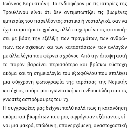
Ιω­άν­νας Κα­ρυ­στιά­νη. Το εν­δια­φέ­ρον με τις ιστο­ρί­ες της
Τρουλ­λι­νού εί­ναι ότι δεν αντι­με­τω­πί­ζει τις βιω­μέ­νες
εμπει­ρί­ες του πα­ρελ­θό­ντος στα­τι­κά ή νο­σταλ­γι­κά, σαν να
έχει στα­μα­τή­σει ο χρό­νος, αλ­λά επι­χει­ρεί να τις κα­τα­νο­ή­
σει με βά­ση την εξέ­λι­ξη των πραγ­μά­των, των αν­θρώ­
πων, των σχέ­σε­ων και των κα­τα­στά­σε­ων· των αλ­λα­γών
με άλ­λα λό­για που φέρ­νει ο χρό­νος. Από την άπο­ψη αυ­τή
το πα­ρόν βα­ραί­νει πε­ρισ­σό­τε­ρο και βρί­σκω εύ­στο­χη
ακό­μα και τη ση­μειο­λο­γία του εξω­φύλ­λου που επι­λέ­γει
μια σύγ­χρο­νη φω­το­γρα­φία της τα­ρά­τσας της Νο­μι­κής
και όχι ας πού­με μια αγω­νι­στι­κή και εν­θου­σιώ­δη από τις
γνω­στές ασπρό­μαυ­ρες του ’73.
Η συγ­γρα­φέ­ας μας δεί­χνει πο­λύ κα­λά πως η κα­τα­νό­η­ση
ακό­μα και βιω­μά­των που μας σφρά­γι­σαν εξά­πα­ντος εί­
ναι μια μα­κρά, επώ­δυ­νη, επα­νερ­χό­με­νη, ανα­στο­χα­στι­κή