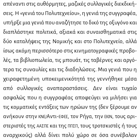
απέ­να­ντι στις αυ­θόρ­μη­τες, μα­ζι­κές συλ­λο­γι­κές διεκ­δι­κή­
σεις. Η «γε­νιά του Πο­λυ­τε­χνεί­ου», η γε­νιά της συγ­γρα­φέα,
υπήρ­ξε μια γε­νιά που ανα­ζή­τη­σε το δι­κό της οξυ­γό­νο και
δια­πλά­στη­κε πο­λι­τι­κά, αξια­κά και συ­ναι­σθη­μα­τι­κά στις
δύο κα­τα­λή­ψεις της Νο­μι­κής και στο Πο­λυ­τε­χνείο, αλ­λά
ίσως ακό­μη πε­ρισ­σό­τε­ρο στις κι­νη­μα­το­γρα­φι­κές προ­βο­
λές, τα βι­βλιο­πω­λεία, τις μπουάτ, τις τα­βέρ­νες και αρ­γό­
τε­ρα τις συ­ναυ­λί­ες και τις δια­δη­λώ­σεις. Μια γε­νιά που η
χει­ρα­φε­τη­μέ­νη υπο­κει­με­νι­κό­τη­τά της γεν­νή­θη­κε μέ­σα
από συλ­λο­γι­κές ανα­πα­ρα­στά­σεις. Δεν εί­ναι τυ­χαίο
ασφα­λώς που η συγ­γρα­φέ­ας απο­φεύ­γει να μι­λή­σει για
τις κομ­μα­τι­κές εντά­ξεις των ηρώ­ων της (δεν ξέ­ρου­με αν
ανή­κουν στην
Αντι-
, τον Ρή­γα, την
, τους αρι­
ΚΝΕ/
ΕΦΕΕ
ΕΚΙΝ
στε­ρι­στές της
και της
, τους τρο­τσκι­στές ή τους
ΑΑ­ΣΠΕ
ΠΠ­ΣΠ
αναρ­χι­κούς) αλ­λά δί­νει πο­λύ χώ­ρο σε όσα συ­νέ­βα­λαν