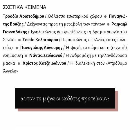
ΣΧΕΤΙΚΑ ΚΕΙΜΕΝΑ
Τρο­ο­δία Αρι­στο­δή­μου
/ Θά­λασ­σα εσω­τε­ρι­κού χώ­ρου
Πα­να­γιώ­
της Βού­ζης
/ Δεί­χνο­ντας προς τη με­τα­βο­λή των πά­ντων
Ρα­φα­ήλ
Γιαν­να­δά­κης
/ Ιχνη­λα­τώ­ντας και φω­τί­ζο­ντας τη δρα­μα­τουρ­γία του
Σε­νέ­κα
Σο­φία Κο­λο­τού­ρου
/ Περ­πα­τώ­ντας σε «Αντι­κρι­στές πο­λι­
τεί­ες»
Πα­να­γιώ­της Λύ­γου­ρης
/ Η ψυ­χή, το σώ­μα και η (τε­χνη­τή)
νοη­μο­σύ­νη
Νά­ντια Στυ­λια­νού
/ Η Αν­δρο­μά­χη με την λαν­θά­νου­σα
μά­σκα
Χρί­στος Χα­τζη­ιω­άν­νου
/ Η δια­λε­κτι­κή στον «Απρό­θυ­μο
Άγ­γε­λο»
αυτόν το μήνα οι εκδότες προτείνουν: