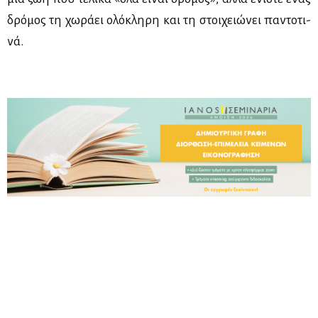
δρό­μος τη χω­ρά­ει ολό­κλη­ρη και τη στοι­χειώ­νει πα­ντο­τι­
νά.