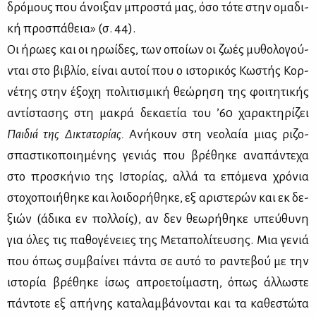
δρό­μους που άνοι­ξαν μπρο­στά μας, όσο τό­τε στην ομα­δι­
κή προ­σπά­θεια» (σ. 44).
Οι ήρω­ες και οι ηρω­ί­δες, των οποί­ων οι ζω­ές μυ­θο­λο­γού­
νται στο βι­βλίο, εί­ναι αυ­τοί που ο ιστο­ρι­κός Κω­στής Κορ­
νέ­της στην έξο­χη πο­λι­τι­σμι­κή θε­ώ­ρη­ση της φοι­τη­τι­κής
αντί­στα­σης στη μα­κρά δε­κα­ε­τία του ’60 χα­ρα­κτη­ρί­ζει
Παι­διά της Δι­κτα­το­ρί­ας.
Ανή­κουν στη νε­ο­λαία μιας ρι­ζο­
σπα­στι­κο­ποι­η­μέ­νης γε­νιάς που βρέ­θη­κε ανα­πά­ντε­χα
στο προ­σκή­νιο της Ιστο­ρί­ας, αλ­λά τα επό­με­να χρό­νια
στο­χο­ποι­ή­θη­κε και λοι­δο­ρή­θη­κε, εξ αρι­στε­ρών και εκ δε­
ξιών (άδι­κα εν πολ­λοίς), αν δεν θε­ω­ρή­θη­κε υπεύ­θυ­νη
για όλες τις πα­θο­γέ­νειες της Με­τα­πο­λί­τευ­σης. Μια γε­νιά
που όπως συμ­βαί­νει πά­ντα σε αυ­τό το ρα­ντε­βού με την
ιστο­ρία βρέ­θη­κε ίσως απρο­ε­τοί­μα­στη, όπως άλ­λω­στε
πά­ντο­τε εξ απή­νης κα­τα­λαμ­βά­νο­νται και τα κα­θε­στώ­τα