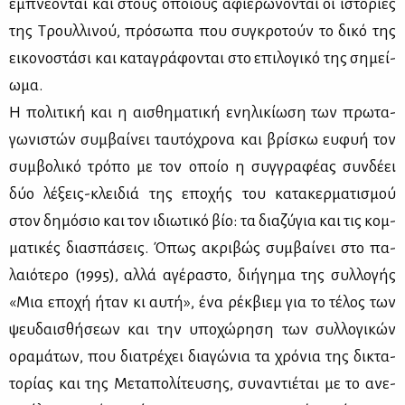
εμπνέ­ο­νται και στους οποί­ους αφιε­ρώ­νο­νται οι ιστο­ρί­ες
της Τρουλ­λι­νού, πρό­σω­πα που συ­γκρο­τούν το δι­κό της
ει­κο­νο­στά­σι και κα­τα­γρά­φο­νται στο επι­λο­γι­κό της ση­μεί­
ω­μα.
Η πο­λι­τι­κή και η αι­σθη­μα­τι­κή ενη­λι­κί­ω­ση των πρω­τα­
γω­νι­στών συμ­βαί­νει ταυ­τό­χρο­να και βρί­σκω ευ­φυή τον
συμ­βο­λι­κό τρό­πο με τον οποίο η συγ­γρα­φέ­ας συν­δέ­ει
δύο λέ­ξεις-κλει­διά της επο­χής του κα­τα­κερ­μα­τι­σμού
στον δη­μό­σιο και τον ιδιω­τι­κό βίο: τα δια­ζύ­για και τις κομ­
μα­τι­κές δια­σπά­σεις. Όπως ακρι­βώς συμ­βαί­νει στο πα­
λαιό­τε­ρο (1995), αλ­λά αγέ­ρα­στο, δι­ή­γη­μα της συλ­λο­γής
«Μια επο­χή ήταν κι αυ­τή», ένα ρέκ­βιεμ για το τέ­λος των
ψευ­δαι­σθή­σε­ων και την υπο­χώ­ρη­ση των συλ­λο­γι­κών
ορα­μά­των, που δια­τρέ­χει δια­γώ­νια τα χρό­νια της δι­κτα­
το­ρί­ας και της Με­τα­πο­λί­τευ­σης, συ­να­ντιέ­ται με το ανε­