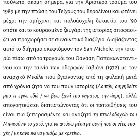
πού­λω­το, ακό­μη σή­με­ρα, για την Αρι­στε­ρά τραύ­μα του
1989 με την πτώ­ση του Τεί­χους του Βε­ρο­λί­νου και φτά­νει
μέ­χρι την αμή­χα­νη και πο­λυά­σχο­λη δε­κα­ε­τία του ’90
οπό­τε και το κου­ρα­σμέ­νο ζευ­γά­ρι της ιστο­ρί­ας απο­φα­σί­
ζει να προ­χω­ρή­σει σε συ­ναι­νε­τι­κό δια­ζύ­γιο. Δια­βά­ζο­ντας
αυ­τό το δι­ή­γη­μα σκε­φτό­μουν τον San Michele, την ιστο­
ρία πί­σω από το τρα­γού­δι του Θα­νά­ση Πα­πα­κων­στα­ντί­
νου και την ται­νία των αδερ­φών Τα­βιά­νι (1972) με τον
αναρ­χι­κό Μι­κέ­λε που βγαί­νο­ντας από τη φυ­λα­κή με­τά
από χρό­νια ζη­τά να του πουν ιστο­ρί­ες (
Λοι­πόν, δι­η­γη­θεί­τε
μου τι έγι­νε εδώ / να βρω ξα­νά του νή­μα­τος την άκρη
), αλ­λά
απο­γοη­τεύ­ε­ται δια­πι­στώ­νο­ντας ότι οι πε­ποι­θή­σεις του
εί­ναι πια ξε­πε­ρα­σμέ­νες και ανα­ζη­τά
το πτυ­ε­λο­δο­χείο του
Μπα­κού­νιν το χυ­τό
, για
να φτύ­σω μέ­σα με ορ­γή που οι νέ­ες επο­
χές / με κά­νου­νε να μοιά­ζω με κρε­τί­νο
.