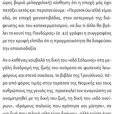
ώρες βα­ριά με­λαγ­χο­λι­κή) αί­σθη­ση ότι η επο­χή μάς έχει
πε­τά­ξει εκτός και πε­ρισ­σεύ­ου­με: «Πε­ρισ­σεύω αλ­λά εί­μαι
εδώ, σε επο­χή χιο­νο­στι­βά­δας, στον αστε­ρι­σμό της διά­
ψευ­σης και του κα­τα­κερ­μα­τι­σμού, να δω τι άλ­λο θα βγά­
λει το κου­τί της Παν­δώ­ρας» (σ. 42) γρά­φει η συγ­γρα­φέ­ας
με την κρυ­φή ελ­πί­δα ότι η πραγ­μα­τι­κό­τη­τα θα δια­ψεύ­σει
την απαι­σιο­δο­ξία.
Αν ο κα­θέ­νας κου­βα­λά τη δι­κή του «οδό Σό­λω­νος» στη με­
γά­λη δια­δρο­μή της ζω­ής του ανά­με­σα σε φω­τει­νές λε­ω­
φό­ρους και στε­νά σο­κά­κια, το βι­βλίο της Τρουλ­λι­νού, πέ­
ρα από φό­ρος τι­μής στην τα­ρά­τσα της Νο­μι­κής και τους
αν­θρώ­πους της γε­νιάς της, προ­σκα­λεί τον ανα­γνώ­στη να
ανα­με­τρη­θεί με τη δι­κή του ζωή, τη δι­κή του «οδό ονεί­
ρων», «δρό­μους πα­λιούς που αγά­πη­σε και μί­ση­σε», σε
μια ζωή που τε­λι­κά «όλα εί­ναι δρό­μος», αλ­λά ενί­ο­τε ένας