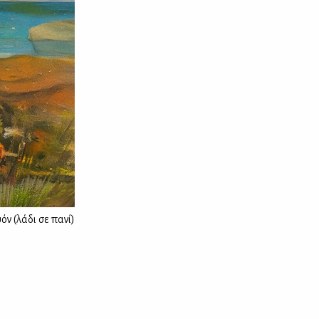
όν (λάδι σε πανί)