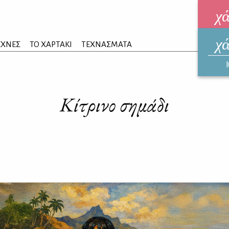
χ
χ
ηλεκ
ΕΧΝΕΣ
ΤΟ ΧΑΡΤΑΚΙ
ΤΕΧΝΑΣΜΑΤΑ
ΑΥΓ
Κίτρινο σημάδι