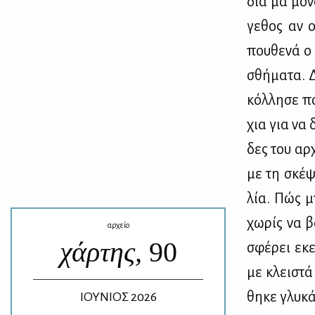
διά μα μό­ν
γε­θος αν ο
που­θε­νά ο 
σθή­μα­τα. 
κόλ­λη­σε π
χια για να δ
δες του αρ­
με τη σκέ­ψ
λία. Πώς μπ
χω­ρίς να β
αρχείο
χάρτης,
90
σφέ­ρει εκε
με κλει­στά
θη­κε γλυ­κά
ΙΟΥΝΙΟΣ 2026