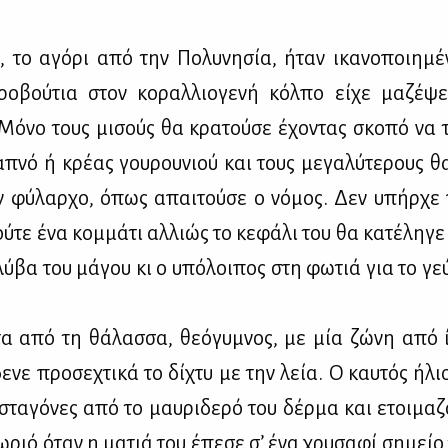
ι, το αγό­ρι από την Πο­λυ­νη­σία, ήταν ικα­νο­ποι­η­μ
ρο­βού­τια στον κο­ραλ­λιο­γε­νή κόλ­πο εί­χε μα­ζέ­ψε
Μό­νο τους μι­σούς θα κρα­τού­σε έχο­ντας σκο­πό να
α­πνό ή κρέ­ας γου­ρου­νιού και τους με­γα­λύ­τε­ρους 
 φύ­λαρ­χο, όπως απαι­τού­σε ο νό­μος. Δεν υπήρ­χε 
ύ­τε ένα κομ­μά­τι αλ­λιώς το κε­φά­λι του θα κα­τέ­λη­γ
λύ­βα του μά­γου κι ο υπό­λοι­πος στη φω­τιά για το γε
α από τη θά­λασ­σα, θε­ό­γυ­μνος, με μία ζώ­νη από 
δε­νε προ­σε­χτι­κά το δί­χτυ με την λεία. Ο καυ­τός ήλι
 στα­γό­νες από το μαυ­ρι­δε­ρό του δέρ­μα και ετοι­μα­ζ
χω­ριό όταν η μα­τιά του έπε­σε σ’ ένα χρυ­σα­φί ση­μείο