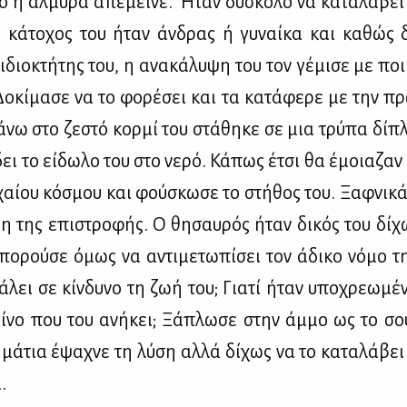
ο η αλ­μύ­ρα απέ­μει­νε. Ήταν δύ­σκο­λο να κα­τα­λά­βε
 κά­το­χος του ήταν άν­δρας ή γυ­ναί­κα και κα­θώς
ιδιο­κτή­της του, η ανα­κά­λυ­ψη του τον γέ­μι­σε με ποι­
Δο­κί­μα­σε να το φο­ρέ­σει και τα κα­τά­φε­ρε με την πρ
ά­νω στο ζε­στό κορ­μί του στά­θη­κε σε μια τρύ­πα δί­
ει το εί­δω­λο του στο νε­ρό. Κά­πως έτσι θα έμοια­ζαν 
χαί­ου κό­σμου και φού­σκω­σε το στή­θος του. Ξαφ­νι­κά
η της επι­στρο­φής. Ο θη­σαυ­ρός ήταν δι­κός του δί­χ
ο­ρού­σε όμως να αντι­με­τω­πί­σει τον άδι­κο νό­μο τη
ά­λει σε κίν­δυ­νο τη ζωή του; Για­τί ήταν υπο­χρε­ω­μέ
ί­νο που του ανή­κει; Ξά­πλω­σε στην άμ­μο ως το σο
 μά­τια έψα­χνε τη λύ­ση αλ­λά δί­χως να το κα­τα­λά­βει
.