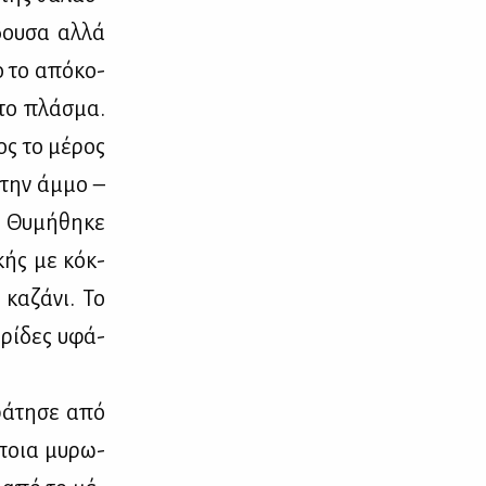
δου­σα αλ­λά
το το από­κο­
 το πλά­σμα.
ος το μέ­ρος
στην άμ­μο –
 Θυ­μή­θη­κε
­κής με κόκ­
κα­ζά­νι. Το
­ρί­δες υφά­
ρά­τη­σε από
ά­ποια μυ­ρω­