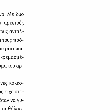
έ­νο. Με δύο
ι αρ­κε­τούς
 τους ανταλ­
θα τους πρό­
πε­ρί­πτω­ση
ε κρε­μα­σμέ­
ύ­μα του αρ­
ίνες κοκ­κο­
ος εί­χε στε­
ό­ταν να γυ­
 της θά­λασ­