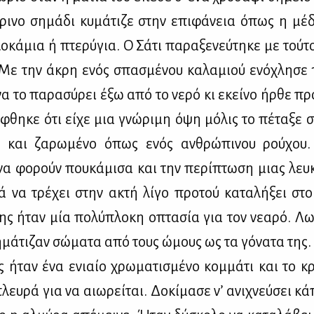
τρι­νο ση­μά­δι κυ­μά­τι­ζε στην επι­φά­νεια όπως η μέ­
ο­κά­μια ή πτε­ρύ­για. Ο Σά­τι πα­ρα­ξε­νεύ­τη­κε με τού­
Με την άκρη ενός σπα­σμέ­νου κα­λα­μιού ενό­χλη­σε
 να το πα­ρα­σύ­ρει έξω από το νε­ρό κι εκεί­νο ήρ­θε πρ
ή­φθη­κε ότι εί­χε μια γνώ­ρι­μη όψη μό­λις το πέ­τα­ξε 
ο και ζα­ρω­μέ­νο όπως ενός αν­θρώ­πι­νου ρού­χου.
α φο­ρούν που­κά­μι­σα και την πε­ρί­πτω­ση μιας λευ
ιά να τρέ­χει στην ακτή λί­γο προ­τού κα­τα­λή­ξει στο 
της ήταν μία πο­λύ­πλο­κη οπτα­σία για τον νε­α­ρό. Λω
­μά­τι­ζαν σώ­μα­τα από τους ώμους ως τα γό­να­τα της.
 ήταν ένα ενιαίο χρω­μα­τι­σμέ­νο κομ­μά­τι και το κ
ευ­ρά για να αιω­ρεί­ται. Δο­κί­μα­σε ν’ ανι­χνεύ­σει κ