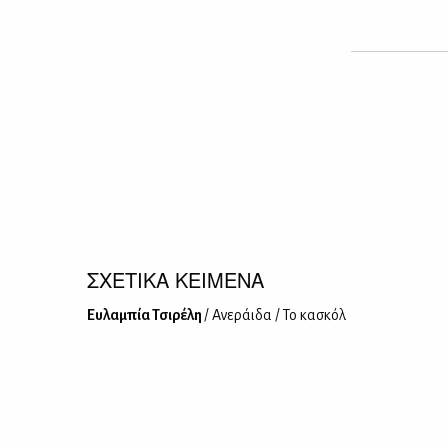
ΣΧΕΤΙΚΑ ΚΕΙΜΕΝΑ
Ευ­λα­μπία Τσι­ρέ­λη
/ Ανε­ράι­δα / Το κα­σκόλ