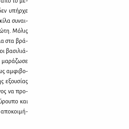
ι από το μέ­
 δεν υπήρ­χε
κί­λα συ­ναι­
ώ­τη. Μό­λις
πλα στα βρά­
οι βα­σι­λιά­
 μα­ρά­ζω­σε
ως αμ­φι­βο­
ς εξου­σί­ας
­νος να προ­
ύ­ρου­πο και
 απο­κοι­μή­