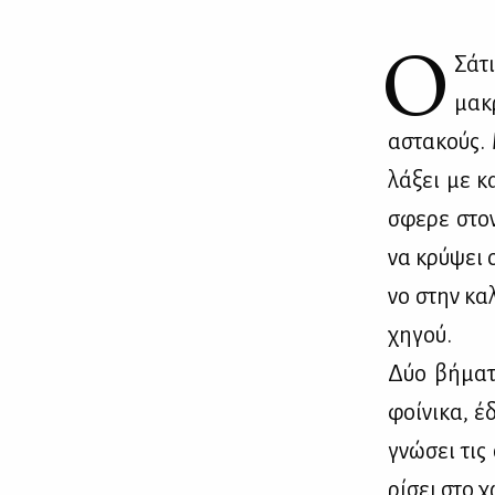
Ο
Σά­τ
μα­κ
αστα­κούς. 
λά­ξει με κ
σφε­ρε στον
να κρύ­ψει ο
νο στην κα­
χη­γού.
Δύο βή­μα­τ
φοί­νι­κα, έ
γνώ­σει τις
ρί­σει στο 