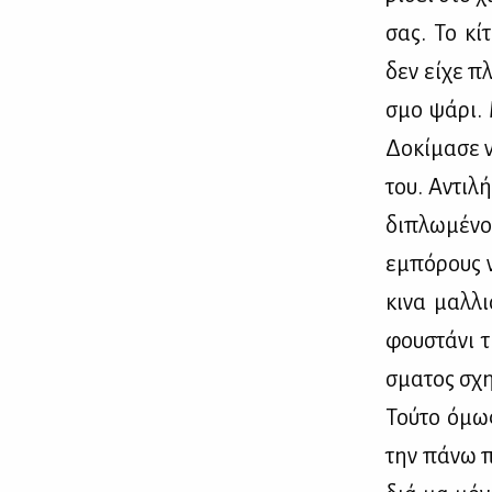
σας. Το κί­
δεν εί­χε πλ
σμο ψά­ρι. 
Δο­κί­μα­σε
του. Αντι­λ
δι­πλω­μέ­ν
εμπό­ρους ν
κι­να μαλ­λ
φου­στά­νι 
σμα­τος σχη
Τού­το όμως
την πά­νω πλ