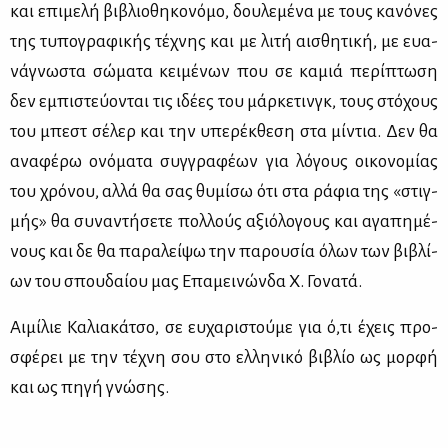
και επι­με­λή βι­βλιο­θη­κο­νό­μο, δου­λε­μέ­να με τους κα­νό­νες
της τυ­πο­γρα­φι­κής τέ­χνης και με λι­τή αι­σθη­τι­κή, με ευα­
νά­γνω­στα σώ­μα­τα κει­μέ­νων που σε κα­μιά πε­ρί­πτω­ση
δεν εμπι­στεύ­ο­νται τις ιδέ­ες του μάρ­κε­τινγκ, τους στό­χους
του μπεστ σέ­λερ και την υπε­ρέκ­θε­ση στα μί­ντια. Δεν θα
ανα­φέ­ρω ονό­μα­τα συγ­γρα­φέ­ων για λό­γους οι­κο­νο­μί­ας
του χρό­νου, αλ­λά θα σας θυ­μί­σω ότι στα ρά­φια της «στιγ­
μής» θα συ­να­ντή­σε­τε πολ­λούς αξιό­λο­γους και αγα­πη­μέ­
νους και δε θα πα­ρα­λεί­ψω την πα­ρου­σία όλων των βι­βλί­
ων του σπου­δαί­ου μας Επα­μει­νών­δα Χ. Γο­να­τά.
Αι­μί­λιε Κα­λια­κά­τσο, σε ευ­χα­ρι­στού­με για ό,τι έχεις προ­
σφέ­ρει με την τέ­χνη σου στο ελ­λη­νι­κό βι­βλίο ως μορ­φή
και ως πη­γή γνώ­σης.