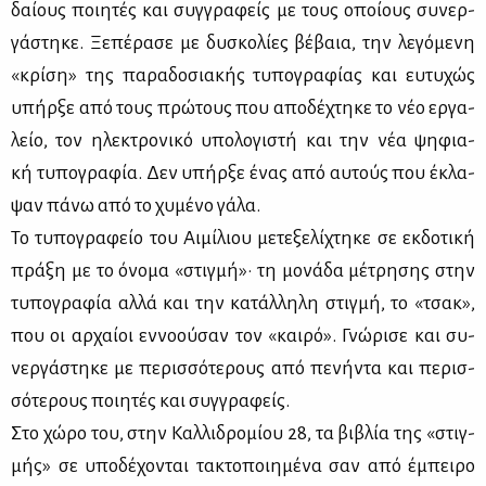
δαί­ους ποι­η­τές και συγ­γρα­φείς με τους οποί­ους συ­νερ­
γά­στη­κε. Ξε­πέ­ρα­σε με δυ­σκο­λί­ες βέ­βαια, την λε­γό­με­νη
«κρί­ση» της πα­ρα­δο­σια­κής τυ­πο­γρα­φί­ας και ευ­τυ­χώς
υπήρ­ξε από τους πρώ­τους που απο­δέ­χτη­κε το νέο ερ­γα­
λείο, τον ηλε­κτρο­νι­κό υπο­λο­γι­στή και την νέα ψη­φια­
κή τυ­πο­γρα­φία. Δεν υπήρ­ξε ένας από αυ­τούς που έκλα­
ψαν πά­νω από το χυ­μέ­νο γά­λα.
Το τυ­πο­γρα­φείο του Αι­μί­λιου με­τε­ξε­λί­χτη­κε σε εκ­δο­τι­κή
πρά­ξη με το όνο­μα «στιγ­μή»· τη μο­νά­δα μέ­τρη­σης στην
τυ­πο­γρα­φία αλ­λά και την κα­τάλ­λη­λη στιγ­μή, το «τσακ»,
που οι αρ­χαί­οι εν­νο­ού­σαν τον «και­ρό». Γνώ­ρι­σε και συ­
νερ­γά­στη­κε με πε­ρισ­σό­τε­ρους από πε­νή­ντα και πε­ρισ­
σό­τε­ρους ποι­η­τές και συγ­γρα­φείς.
Στο χώ­ρο του, στην Καλ­λι­δρο­μί­ου 28, τα βι­βλία της «στιγ­
μής» σε υπο­δέ­χο­νται τα­κτο­ποι­η­μέ­να σαν από έμπει­ρο