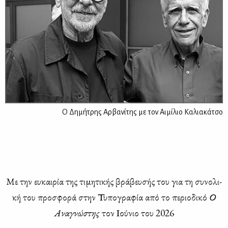
Ο Δημήτρης Αρβανίτης με τον Αιμίλιο Καλιακάτσο
Με την ευ­και­ρία της τι­μη­τι­κής βρά­βευ­σής του για τη συ­νο­λι­
κή του προ­σφο­ρά στην Τυ­πο­γρα­φία από το πε­ριο­δι­κό
Ο
Ανα­γνώ­στης
τον Ιού­νιο του 2026