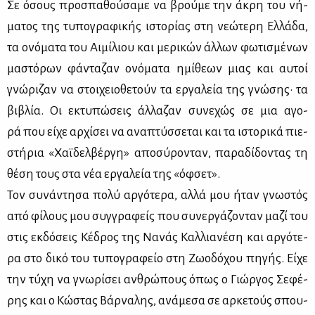
Σε όσους προ­σπα­θού­σα­με να βρού­με την άκρη του νή­
μα­τος της τυ­πο­γρα­φι­κής ιστο­ρί­ας στη νε­ώ­τε­ρη Ελ­λά­δα,
τα ονό­μα­τα του Αι­μί­λιου και με­ρι­κών άλ­λων φω­τι­σμέ­νων
μα­στό­ρων φά­ντα­ζαν ονό­μα­τα ημί­θε­ων μιας και αυ­τοί
γνώ­ρι­ζαν να στοι­χειο­θε­τούν τα ερ­γα­λεία της γνώ­σης· τα
βι­βλία. Οι εκτυ­πώ­σεις άλ­λα­ζαν συ­νε­χώς σε μια αγο­
ρά που εί­χε αρ­χί­σει να ανα­πτύσ­σε­ται και τα ιστο­ρι­κά πιε­
στή­ρια «Χαϊ­δελ­βέρ­γη» απο­σύ­ρο­νταν, πα­ρα­δί­δο­ντας τη
θέ­ση τους στα νέα ερ­γα­λεία της «όφ­σετ».
Τον συ­νά­ντη­σα πο­λύ αρ­γό­τε­ρα, αλ­λά μου ήταν γνω­στός
από φί­λους μου συγ­γρα­φείς που συ­νερ­γά­ζο­νταν μα­ζί του
στις εκ­δό­σεις Κέ­δρος της Να­νάς Καλ­λια­νέ­ση και αρ­γό­τε­
ρα στο δι­κό του τυ­πο­γρα­φείο στη Ζω­ο­δό­χου πη­γής. Εί­χε
την τύ­χη να γνω­ρί­σει αν­θρώ­πους όπως ο Γιώρ­γος Σε­φέ­
ρης και ο Κώ­στας Βάρ­να­λης, ανά­με­σα σε αρ­κε­τούς σπου­