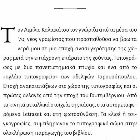
___
____
___
Τ
ον Αι­μί­λιο Κα­λια­κά­τσο τον γνώ­ρι­ζα από τα μέ­σα του
’70, νέ­ος γρα­φί­στας που προ­σπα­θού­σα να βρω τα
νε­ρά μου σε μια επο­χή ανα­συ­γκρό­τη­σης της χώ­
ρας με­τά την επτά­χρο­νη επά­ρα­το της χού­ντας. Τυ­πο­γρά­
φος με δυο πα­νε­πι­στη­μια­κά πτυ­χία και ένα από το
«αγλάιο τυ­πο­γρα­φείο» των αδελ­φών Τα­ρου­σό­που­λου.
Επο­χή ανα­κα­τα­τά­ξε­ων στο χώ­ρο της τυ­πο­γρα­φί­ας και οι
πρώ­τες αλ­λα­γές από την επο­χή του Γου­τεμ­βέρ­γιου. Από
τα κι­νη­τά με­ταλ­λι­κά στοι­χεία της κά­σας, στα αυ­το­με­τα­φε­
ρό­με­να Letraset και στη φω­το­σύν­θε­ση. Τα κλι­σέ ή τσι­
γκο­γρα­φί­ες, συ­μπλή­ρω­ναν το τυ­πο­γρα­φι­κό σώ­μα στην
ολο­κλή­ρω­ση πα­ρα­γω­γής του βι­βλί­ου.