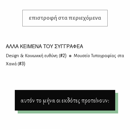
επιστροφή στα περιεχόμενα
ΑΛΛΑ ΚΕΙΜΕΝΑ ΤΟΥ ΣΥΓΓΡΑΦΕΑ
#2)
Design & Κοι­νω­νι­κή ευ­θύ­νη (
Μου­σείο Τυ­πο­γρα­φί­ας στα
#3)
Χα­νιά (
αυτόν το μήνα οι εκδότες προτείνουν: