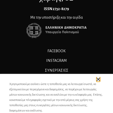
ΙSSN 2732-8279
Με την υποστήριξη και την αιγίδα
FACEBOOK
INSTAGRAM
ΣΥΝΕΡΓΑΣΊΕΣ
ΔΙΑΦΗΜΙΣΗ
Χρησιμοποιούμε cookies ώστε η τοποθεσία μας να λειτουργεί σωστά, να
ΕΠΙΚΟΙΝΩΝΙΑ
εξατομικεύουμε περιεχόμενο και διαφημίσεις, να παρέχουμε λειτουργίες
μέσων κοινωνικής δικτύωσης και να αναλύουμε την κυκλοφορία μας. Επίσης,
ΣΥΝΤΕΛΕΣΤΕΣ
κοινοποιούμε πληροφορίες σχετικά με την από μέρους σας χρήση της
τοποθεσίας μας στους συνεργάτες μέσων κοινωνικής δικτύωσης,
ΤΑΥΤΟΤΗΤΑ
διαφημίσεων και ανάλυσης.