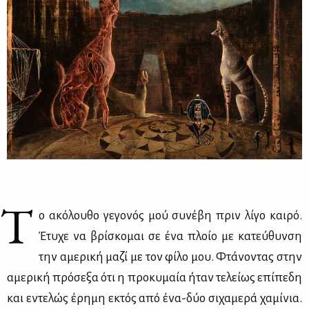
Τ
ο ακό­λου­θο γε­γο­νός μού συ­νέ­βη πριν λί­γο και­ρό.
Έτυ­χε να βρί­σκο­μαι σε ένα πλοίο με κα­τεύ­θυν­ση
την αμε­ρι­κή μα­ζί με τον φί­λο μου. Φτά­νο­ντας στην
αμε­ρι­κή πρό­σε­ξα ότι η προ­κυ­μαία ήταν τε­λεί­ως επί­πε­δη
και εντε­λώς έρη­μη εκτός από ένα-δύο σι­χα­με­ρά χα­μί­νια.