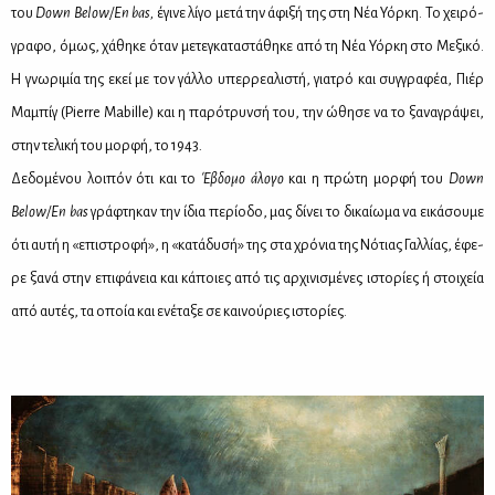
του
Down
Below
/
En
bas
,
έγι­νε λί­γο με­τά την άφι­ξή της στη Νέα Υόρ­κη. Το χει­ρό­
γρα­φο, όμως, χά­θη­κε όταν με­τε­γκα­τα­στά­θη­κε από τη Νέα Υόρ­κη στο Με­ξι­κό.
Η γνω­ρι­μία της εκεί με τον γάλ­λο υπερ­ρε­α­λι­στή, για­τρό και συγ­γρα­φέα, Πιέρ
Μα­μπίγ (Pierre Mabille) και η πα­ρό­τρυν­σή του, την ώθη­σε να το ξα­να­γρά­ψει,
στην τε­λι­κή του μορ­φή, το 1943
.
Δε­δο­μέ­νου λοι­πόν ότι και το
Έβδο­μο άλο­γο
και η πρώ­τη μορ­φή του
Down
Below
/
En
bas
γρά­φτη­καν την ίδια πε­ρί­ο­δο, μας δί­νει το δι­καί­ω­μα να ει­κά­σου­με
ότι αυ­τή η «επι­στρο­φή», η «κα­τά­δυ­σή» της στα χρό­νια της Νό­τιας Γαλ­λί­ας, έφε­
ρε ξα­νά στην επι­φά­νεια και κά­ποιες από τις αρ­χι­νι­σμέ­νες ιστο­ρί­ες ή στοι­χεία
από αυ­τές, τα οποία και ενέ­τα­ξε σε και­νού­ριες ιστο­ρί­ες.