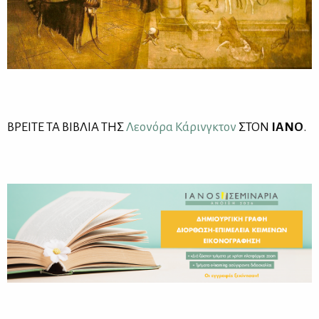
ΒΡΕΙ­ΤΕ ΤΑ ΒΙ­ΒΛΙΑ ΤΗΣ
Λε­ο­νό­ρα Κά­ρινγ­κτον
ΣΤΟΝ
ΙΑ­ΝΟ
.