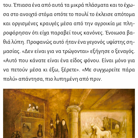
του. Έπια­σα ένα από αυ­τά τα μι­κρά πλά­σμα­τα και το έχω­
σα στο ανοι­χτό στό­μα οπό­τε το που­λί το έκλει­σε από­το­μα
και ορ­γι­σμέ­νες κραυ­γές μέ­σα από την αγροι­κία με πλη­
ρο­φό­ρη­σαν ότι εί­χα πα­ρα­βεί τους κα­νό­νες. Ένοιω­σα βα­
θιά λύ­πη. Προ­φα­νώς αυ­τό ήταν ένα γε­γο­νός υψί­στης ση­
μα­σί­ας. «Δεν εί­ναι για να τρώ­γο­νται» εξή­γη­σε ο ξε­να­γός.
«Αυ­τό που κά­να­τε εί­ναι ένα εί­δος φό­νου. Εί­ναι μό­νο για
να πε­τούν μέ­σα κι έξω, ξέ­ρε­τε». «Με συγ­χω­ρεί­τε πά­ρα
πο­λύ» απά­ντη­σα, πιο λυ­πη­μέ­νη από πριν.