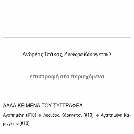
Ανδρέας Τσάκας,
Λεονόρα Κάρινγκτον
επιστροφή στα περιεχόμενα
ΑΛΛΑ ΚΕΙΜΕΝΑ ΤΟΥ ΣΥΓΓΡΑΦΕΑ
#10)
#10)
Αγα­πη­μέ­νη (
Λε­ο­νό­ρα Κά­ρινγ­κτον (
Αγα­πη­μέ­νη Κά­
#10)
ρινγ­κτον (