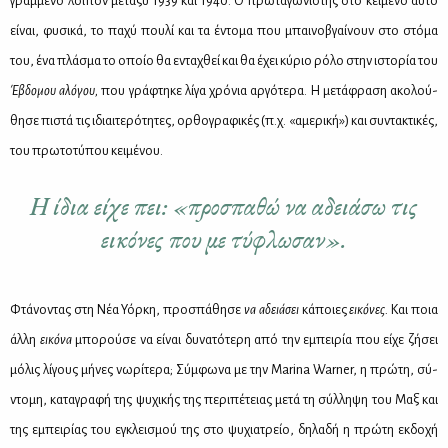
γραμ­μέ­νο λοι­πόν με­τα­ξύ 1939 και 1940. Ο πρω­τα­γω­νι­στής στο κεί­με­νο αυ­τό
εί­ναι, φυ­σι­κά, το πα­χύ που­λί και τα έντο­μα που μπαι­νο­βγαί­νουν στο στό­μα
του, ένα πλά­σμα το οποίο θα εντα­χθεί και θα έχει κύ­ριο ρό­λο στην ιστο­ρία του
Έβδο­μου αλό­γου,
που γρά­φτη­κε λί­γα χρό­νια αρ­γό­τε­ρα. Η με­τά­φρα­ση ακο­λού­
θη­σε πι­στά τις ιδιαι­τε­ρό­τη­τες, ορ­θο­γρα­φι­κές (π.χ. «αμε­ρι­κή») και συ­ντα­κτι­κές,
του πρω­το­τύ­που κει­μέ­νου.
Η ίδια είχε πει: «προσπαθώ να αδειάσω τις
εικόνες που με τύφλωσαν».
Φτά­νο­ντας στη Νέα Υόρ­κη, προ­σπά­θη­σε
να αδειά­σει
κά­ποιες
ει­κό­νες.
Και ποια
άλ­λη
ει­κό­να
μπο­ρού­σε να εί­ναι δυ­να­τό­τε­ρη από την εμπει­ρία που εί­χε ζή­σει
μό­λις λί­γους μή­νες νω­ρί­τε­ρα; Σύμ­φω­να με την Marina Warner, η πρώ­τη, σύ­
ντο­μη, κα­τα­γρα­φή της ψυ­χι­κής της πε­ρι­πέ­τειας με­τά τη σύλ­λη­ψη του Μαξ και
της εμπει­ρί­ας του εγκλει­σμού της στο ψυ­χια­τρείο, δη­λα­δή η πρώ­τη εκ­δο­χή