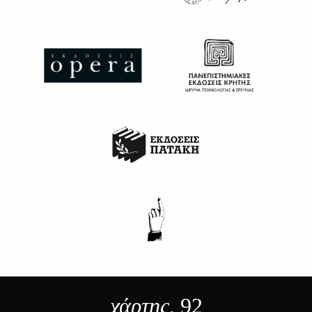
χάρτης
, 92