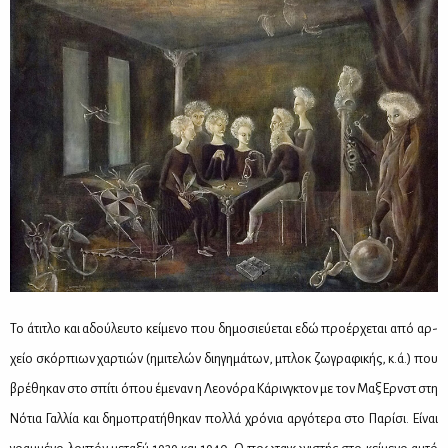
Το άτι­τλο και αδού­λευ­το κεί­με­νο που δη­μο­σιεύ­ε­ται εδώ προ­έρ­χε­ται από αρ­
χείο σκόρ­πιων χαρ­τιών (ημι­τε­λών δι­η­γη­μά­των, μπλοκ ζω­γρα­φι­κής, κ.ά.) που
βρέ­θη­καν στο σπί­τι όπου έμε­ναν η Λε­ο­νό­ρα Κά­ρινγ­κτον με τον Μαξ Ερνστ στη
Νό­τια Γαλ­λία και δη­μο­πρα­τή­θη­καν πολ­λά χρό­νια αρ­γό­τε­ρα στο Πα­ρί­σι. Εί­ναι