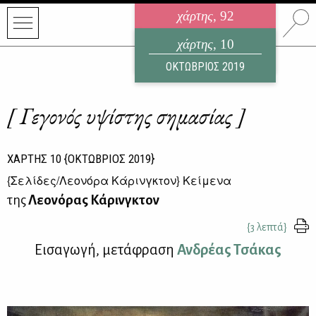
χάρτης
, 92
ηλεκτρονικό περιοδικό
χάρτης
, 10
ΑΥΓΟΥΣΤΟΣ 2026
ΟΚΤΩΒΡΙΟΣ 2019
[ Γεγονός υψίστης σημασίας ]
ΧΑΡΤΗΣ
10
{ΟΚΤΩΒΡΙΟΣ 2019}
{
Σελίδες/Λεονόρα Κάρινγκτον
} Κείμενα
της
Λεονόρας Κάρινγκτον
{3 λεπτά}
Ει­σα­γω­γή, με­τά­φρα­ση
Αν­δρέ­ας Τσά­κας