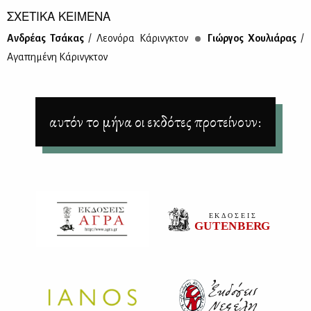
ΣΧΕΤΙΚΑ ΚΕΙΜΕΝΑ
Αν­δρέ­ας Τσά­κας
/ Λε­ο­νό­ρα Κά­ρινγ­κτον
Γιώρ­γος Χου­λιά­ρας
/
Αγα­πη­μέ­νη Κά­ρινγ­κτον
αυτόν το μήνα οι εκδότες προτείνουν: