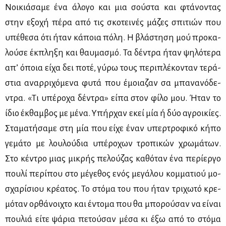
Νοι­κιά­σα­με ένα άλο­γο και μια σού­στα και φτά­νο­ντας
στην εξο­χή πέ­ρα από τις σκο­τει­νές μά­ζες σπι­τιών που
υπέ­θε­σα ότι ήταν κά­ποια πό­λη. Η βλά­στη­ση μού προ­κα­
λού­σε έκ­πλη­ξη και θαυ­μα­σμό. Τα δέ­ντρα ήταν ψη­λό­τε­ρα
απ’ όποια εί­χα δει πο­τέ, γύ­ρω τους πε­ρι­πλέ­κο­νταν τε­ρά­
στια αναρ­ρι­χό­με­να φυ­τά που έμοια­ζαν σα μπα­να­νό­δε­
ντρα. «Τι υπέ­ρο­χα δέ­ντρα» εί­πα στον φί­λο μου. Ήταν το
ίδιο έκ­θαμ­βος με μέ­να. Υπήρ­χαν εκεί μία ή δύο αγροι­κί­ες.
Στα­μα­τή­σα­με στη μία που εί­χε έναν υπερ­τρο­φι­κό κή­πο
γε­μά­το με λου­λού­δια υπέ­ρο­χων τρο­πι­κών χρω­μά­των.
Στο κέ­ντρο μιας μι­κρής πε­λού­ζας κα­θό­ταν ένα πε­ρί­ερ­γο
που­λί πε­ρί­που στο μέ­γε­θος ενός με­γά­λου κομ­μα­τιού μο­
σχα­ρί­σιου κρέ­α­τος. Το στό­μα του που ήταν τρι­χω­τό κρε­
μό­ταν ορ­θά­νοι­χτο και έντο­μα που θα μπο­ρού­σαν να εί­ναι
που­λιά εί­τε ψά­ρια πε­τού­σαν μέ­σα κι έξω από το στό­μα