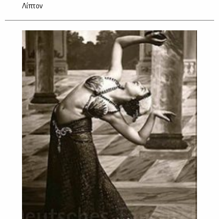
Λίπτον