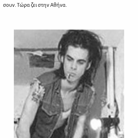
σουν. Τώ­ρα ζει στην Αθή­να.