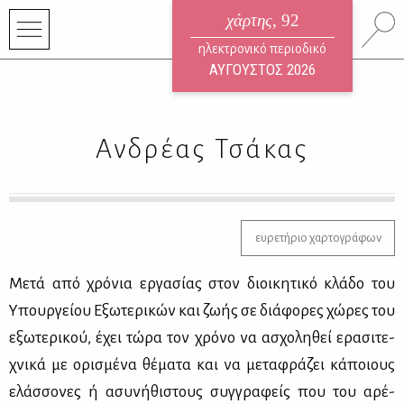
χάρτης
, 92
ηλεκτρονικό περιοδικό
ΑΥΓΟΥΣΤΟΣ 2026
Ανδρέας Τσάκας
ευρετήριο χαρτογράφων
Με­τά από χρό­νια ερ­γα­σί­ας στον διοι­κη­τι­κό κλά­δο του
Υπουρ­γεί­ου Εξω­τε­ρι­κών και ζω­ής σε διά­φο­ρες χώ­ρες του
εξω­τε­ρι­κού, έχει τώ­ρα τον χρό­νο να ασχο­λη­θεί ερα­σι­τε­
χνι­κά με ορι­σμέ­να θέ­μα­τα και να με­τα­φρά­ζει κά­ποιους
ελάσ­σο­νες ή ασυ­νή­θι­στους συγ­γρα­φείς που του αρέ­