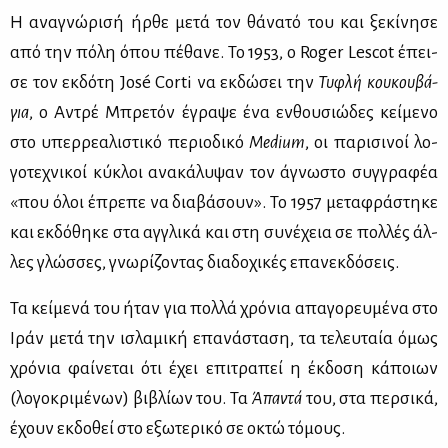
Η ανα­γνώ­ρι­σή ήρ­θε με­τά τον θά­να­τό του και ξε­κί­νη­σε
από την πό­λη όπου πέ­θα­νε. Το 1953, ο Roger Lescot έπει­
σε τον εκ­δό­τη José Corti να εκ­δώ­σει την
Τυ­φλή κου­κου­βά­
για
, ο Αντρέ Μπρε­τόν έγρα­ψε ένα εν­θου­σιώ­δες κεί­με­νο
στο υπερ­ρε­α­λι­στι­κό πε­ριο­δι­κό
Medium
, οι πα­ρι­σι­νοί λο­
γο­τε­χνι­κοί κύ­κλοι ανα­κά­λυ­ψαν τον άγνω­στο συγ­γρα­φέα
«που όλοι έπρε­πε να δια­βά­σουν». Το 1957 με­τα­φρά­στη­κε
και εκ­δό­θη­κε στα αγ­γλι­κά και στη συ­νέ­χεια σε πολ­λές άλ­
λες γλώσ­σες, γνω­ρί­ζο­ντας δια­δο­χι­κές επα­νεκ­δό­σεις.
Τα κεί­με­νά του ήταν για πολ­λά χρό­νια απα­γο­ρευ­μέ­να στο
Ιράν με­τά την ισλα­μι­κή επα­νά­στα­ση, τα τε­λευ­ταία όμως
χρό­νια φαί­νε­ται ότι έχει επι­τρα­πεί η έκ­δο­ση κά­ποιων
(λο­γο­κρι­μέ­νων) βι­βλί­ων του. Τα
Άπα­ντά
του, στα περ­σι­κά,
έχουν εκ­δο­θεί στο εξω­τε­ρι­κό σε οκτώ τό­μους.