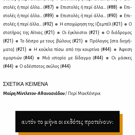
#87)
#88)
στο­λές ή πε­ρί άλ­λα... (
Επι­στο­λές ή πε­ρί άλ­λα... (
Επι­
#89)
#90)
στο­λές ή πε­ρί άλ­λα... (
Επι­στο­λές ή πε­ρί άλ­λα... (
Επι­
#92)
#21)
στο­λές ή πε­ρί άλ­λα... (
Η απο­χώ­ρη­ση της Ιζα­μπέλ (
Ο
#21)
#21)
στα­τή­ρας της Αίτ­νας (
Οι έγκλει­στοι (
Ο διά­δρο­μος
#21)
#21)
(
Το δέ­ντρο με τους βώ­λους (
Πρό­λο­γος [στα δι­η­γή­
#21)
#44)
μα­τα] (
Η κού­κλα πί­σω από την κουρ­τί­να (
Άφε­ση
#44)
#44)
αμαρ­τιών (
Μιά ιστο­ρία με δί­δαγ­μα (
Oι μά­σκες
#44)
#44)
(
Ο αδέ­σπο­τος σκύ­λος (
ΣΧΕΤΙΚΑ ΚΕΙΜΕΝΑ
Μαί­ρη Μί­ντλε­τον-Αθα­να­σιά­δου
/ Πε­ρί Μακ­Κέ­ντρικ
αυτόν το μήνα οι εκδότες προτείνουν: