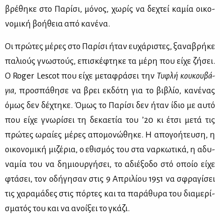
βρέ­θη­κε στο Πα­ρί­σι, μό­νος, χω­ρίς να δε­χτεί κα­μία οι­κο­
νο­μι­κή βο­ή­θεια από κα­νέ­να.
Οι πρώ­τες μέ­ρες στο Πα­ρί­σι ήταν ευ­χά­ρι­στες, ξα­να­βρή­κε
πα­λιούς γνω­στούς, επι­σκέ­φτη­κε τα μέ­ρη που εί­χε ζή­σει.
Ο Roger Lescot που εί­χε με­τα­φρά­σει την
Τυ­φλή κου­κου­βά­
για
, προ­σπά­θη­σε να βρει εκ­δό­τη για το βι­βλίο, κα­νέ­νας
όμως δεν δέ­χτη­κε. Όμως το Πα­ρί­σι δεν ήταν ίδιο με αυ­τό
που εί­χε γνω­ρί­σει τη δε­κα­ε­τία του ’20 κι έτσι με­τά τις
πρώ­τες ωραί­ες μέ­ρες απο­μο­νώ­θη­κε. Η απο­γο­ή­τευ­ση, η
οι­κο­νο­μι­κή μι­ζέ­ρια, ο εθι­σμός του στα ναρ­κω­τι­κά, η αδυ­
να­μία του να δη­μιουρ­γή­σει, το αδιέ­ξο­δο στό οποίο εί­χε
φτά­σει, τον οδή­γη­σαν στις 9 Απρι­λί­ου 1951 να σφρα­γί­σει
τις χα­ρα­μά­δες στις πόρ­τες και τα πα­ρά­θυ­ρα του δια­με­ρί­
σμα­τός του και να ανοί­ξει το γκά­ζι.