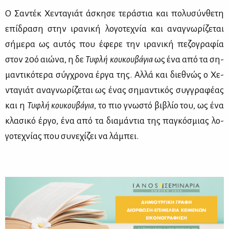
Ο Σα­ντέκ Χε­ντα­γιάτ άσκη­σε τε­ρά­στια και πο­λυ­σύν­θε­τη
επί­δρα­ση στην ιρα­νι­κή λο­γο­τε­χνία και ανα­γνω­ρί­ζε­ται
σή­με­ρα ως αυ­τός που έφε­ρε την ιρα­νι­κή πε­ζο­γρα­φία
στον 20ό αιώ­να, η δε
Τυ­φλή κου­κου­βά­για
ως ένα από τα ση­
μα­ντι­κό­τε­ρα σύγ­χρο­να έρ­γα της. Αλ­λά και διε­θνώς ο Χε­
ντα­γιάτ ανα­γνω­ρί­ζε­ται ως ένας ση­μα­ντι­κός συγ­γρα­φέ­ας
και η
Τυ­φλή κου­κου­βά­για
, το πιο γνω­στό βι­βλίο του, ως ένα
κλα­σι­κό έρ­γο, ένα από τα δια­μά­ντια της πα­γκό­σμιας λο­
γο­τε­χνί­ας που συ­νε­χί­ζει να λά­μπει.