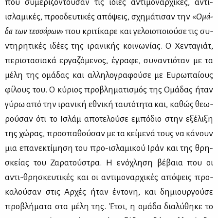
που συ­με­ρι­ζό­ντου­σαν τις ίδιες αντι­μο­ναρ­χι­κές, αντι-
ισλα­μι­κές, προ­ο­δευ­τι­κές από­ψεις, σχη­μά­τι­σαν την «
Ομά­
δα των τεσ­σά­ρων»
που κρι­τί­κα­ρε και γε­λοιο­ποιού­σε τις συ­
ντη­ρη­τι­κές ιδέ­ες της ιρα­νι­κής κοι­νω­νί­ας. Ο Χε­ντα­γιάτ,
πε­ρι­στα­σια­κά ερ­γα­ζό­με­νος, έγρα­φε, συ­να­ντιό­ταν με τα
μέ­λη της ομά­δας και αλ­λη­λο­γρα­φού­σε με Ευ­ρω­παί­ους
φί­λους του. Ο κύ­ριος προ­βλη­μα­τι­σμός της Ομά­δας ήταν
γύ­ρω από την ιρα­νι­κή εθνι­κή ταυ­τό­τη­τα και, κα­θώς θε­ω­
ρού­σαν ότι το Ισλάμ απο­τε­λού­σε εμπό­διο στην εξέ­λι­ξη
της χώ­ρας, προ­σπα­θού­σαν με τα κεί­με­νά τους να κά­νουν
μια επα­νε­κτί­μη­ση του προ-ισλα­μι­κού Ιράν και της θρη­
σκεί­ας του Ζα­ρα­τού­στρα. Η ενό­χλη­ση βέ­βαια που οι
αντι-θρη­σκευ­τι­κές και οι αντι­μο­ναρ­χι­κές από­ψεις προ­
κα­λού­σαν στις Αρ­χές ήταν έντο­νη, και δη­μιουρ­γού­σε
προ­βλή­μα­τα στα μέ­λη της. Έτσι, η ομά­δα δια­λύ­θη­κε το