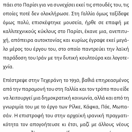
πά­ει στο Πα­ρί­σι για να συ­νε­χί­σει εκεί τις σπου­δές του, τις
οποί­ες πο­τέ δεν ολο­κλή­ρω­σε. Στη Γαλ­λία όμως τα­ξί­δε­ψε
όμως πο­λύ, επι­σκέ­φτη­κε μου­σεία, ήρ­θε σε επα­φή με
καλ­λι­τε­χνι­κούς κύ­κλους στο Πα­ρί­σι, έκα­νε μια, ανε­πι­τυ­
χή, από­πει­ρα αυ­το­κτο­νί­ας και κυ­ρί­ως έγρα­ψε εκεί με­γά­
λο μέ­ρος του έρ­γου του, στο οποίο πα­ντρεύ­ει την λαϊ­κή
πα­ρά­δο­ση του Ιράν με την δυ­τι­κή κουλ­τού­ρα και λο­γο­τε­
χνία.
Επέ­στρε­ψε στην Τε­χε­ρά­νη το 1930, βα­θιά επη­ρε­α­σμέ­νος
από την πα­ρα­μο­νή του στη Γαλ­λία και τον τρό­πο που εί­δε
να λει­τουρ­γεί μια δη­μο­κρα­τι­κή κοι­νω­νία, αλ­λά και από τη
γνω­ρι­μία του με το έρ­γο των Ρίλ­κε, Κάφ­κα, Πόε, Μω­πα­
σάν. Η επι­στρο­φή του στην αρ­χαϊ­κή ιρα­νι­κή πραγ­μα­τι­
κό­τη­τα τον απο­γο­ή­τευ­σε κι έτσι, μα­ζί με άλ­λους νέ­ους