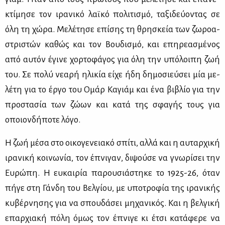
κτί­μη­σε τον ιρα­νι­κό λαϊ­κό πο­λι­τι­σμό, τα­ξι­δεύ­ο­ντας σε
όλη τη χώ­ρα. Με­λέ­τη­σε επί­σης τη θρη­σκεία των ζω­ρο­α­
στρι­στών κα­θώς και τον Βου­δι­σμό, και επη­ρε­α­σμέ­νος
από αυ­τόν έγι­νε χορ­το­φά­γος για όλη την υπό­λοι­πη ζωή
του. Σε πο­λύ νε­α­ρή ηλι­κία εί­χε ήδη δη­μο­σιεύ­σει μία με­
λέ­τη για το έρ­γο του Ομάρ Κα­γιάμ και ένα βι­βλίο για την
προ­στα­σία των ζώ­ων και κα­τά της σφα­γής τους για
οποιον­δή­πο­τε λό­γο.
Η ζωή μέ­σα στο οι­κο­γε­νεια­κό σπί­τι, αλ­λά και η αυ­ταρ­χι­κή
ιρα­νι­κή κοι­νω­νία, τον έπνι­γαν, δι­ψού­σε να γνω­ρί­σει την
Ευ­ρώ­πη. Η ευ­και­ρία πα­ρου­σιά­στη­κε το 1925-26, όταν
πή­γε στη Γάν­δη του Βελ­γί­ου, με υπο­τρο­φία της ιρα­νι­κής
κυ­βέρ­νη­σης για να σπου­δά­σει μη­χα­νι­κός. Και η βελ­γι­κή
επαρ­χια­κή πό­λη όμως τον έπνι­γε κι έτσι κα­τά­φε­ρε να