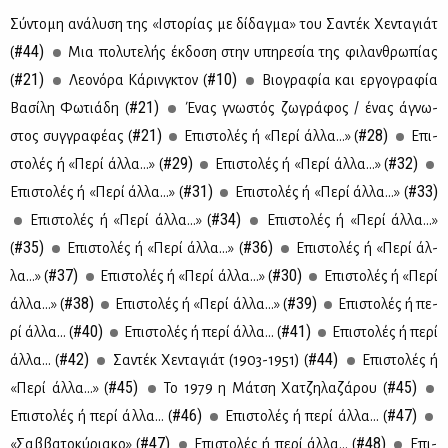
Σύ­ντο­μη ανά­λυ­ση της «Ιστο­ρί­ας με δί­δαγ­μα» του Σα­ντέκ Χε­ντα­γιάτ
#44)
(
Μια πο­λυ­τε­λής έκ­δο­ση στην υπη­ρε­σία της φι­λαν­θρω­πί­ας
#21)
#10)
(
Λε­ο­νό­ρα Κά­ρινγ­κτον (
Βιο­γρα­φία και ερ­γο­γρα­φία
#21)
Βα­σί­λη Φω­τιά­δη (
Ένας γνω­στός ζω­γρά­φος / ένας άγνω­
#21)
#28)
στος συγ­γρα­φέ­ας (
Επι­στο­λές ή «Πε­ρί άλ­λα...» (
Επι­
#29)
#32)
στο­λές ή «Πε­ρί άλ­λα...» (
Επι­στο­λές ή «Πε­ρί άλ­λα...» (
#31)
#33)
Επι­στο­λές ή «Πε­ρί άλ­λα...» (
Επι­στο­λές ή «Πε­ρί άλ­λα...» (
#34)
Επι­στο­λές ή «Πε­ρί άλ­λα...» (
Επι­στο­λές ή «Πε­ρί άλ­λα...»
#35)
#36)
(
Επι­στο­λές ή «Πε­ρί άλ­λα...» (
Επι­στο­λές ή «Πε­ρί άλ­
#37)
#30)
λα...» (
Επι­στο­λές ή «Πε­ρί άλ­λα...» (
Επι­στο­λές ή «Πε­ρί
#38)
#39)
άλ­λα...» (
Επι­στο­λές ή «Πε­ρί άλ­λα...» (
Επι­στο­λές ή πε­
#40)
#41)
ρί άλ­λα... (
Επι­στο­λές ή πε­ρί άλ­λα... (
Επι­στο­λές ή πε­ρί
#42)
#44)
άλ­λα... (
Σα­ντέκ Χε­ντα­γιάτ (1903-1951) (
Επι­στο­λές ή
#45)
#45)
«Πε­ρί άλ­λα...» (
Το 1979 η Μά­τση Χα­τζη­λα­ζά­ρου (
#46)
#47)
Επι­στο­λές ή πε­ρί άλ­λα... (
Eπι­στο­λές ή πε­ρί άλ­λα... (
#47)
#48)
«Σαβ­βα­το­κύ­ρια­κο» (
Επι­στο­λές ή πε­ρί άλ­λα... (
Επι­