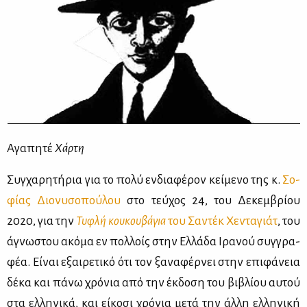
Αγα­πη­τέ
Χάρ­τη
Συγ­χα­ρη­τή­ρια για το πο­λύ εν­δια­φέ­ρον κεί­με­νο της κ.
Σο­
φί­ας Διο­νυ­σο­πού­λου
στο τεύ­χος 24, του Δε­κεμ­βρί­ου
2020, για την
Τυ­φλή κου­κου­βά­για
του Σα­ντέκ Χε­ντα­γιάτ
, του
άγνω­στου ακό­μα εν πολ­λοίς στην Ελ­λά­δα Ιρα­νού συγ­γρα­
φέα. Εί­ναι εξαι­ρε­τι­κό ότι τον ξα­να­φέρ­νει στην επι­φά­νεια
δέ­κα και πά­νω χρό­νια από την έκ­δο­ση του βι­βλί­ου αυ­τού
στα ελ­λη­νι­κά, και εί­κο­σι χρό­νια με­τά την άλ­λη ελ­λη­νι­κή