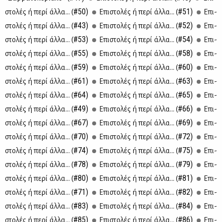
#50)
#51)
στο­λές ή πε­ρί άλ­λα... (
Επι­στο­λές ή πε­ρί άλ­λα... (
Επι­
#43)
#52)
στο­λές ή πε­ρί άλ­λα... (
Επι­στο­λές ή πε­ρί άλ­λα... (
Επι­
#53)
#54)
στο­λές ή πε­ρί άλ­λα... (
Επι­στο­λές ή πε­ρί άλ­λα... (
Επι­
#55)
#58)
στο­λές ή πε­ρί άλ­λα... (
Επι­στο­λές ή πε­ρί άλ­λα... (
Επι­
#59)
#60)
στο­λές ή πε­ρί άλ­λα... (
Επι­στο­λές ή πε­ρί άλ­λα... (
Επι­
#61)
#63)
στο­λές ή πε­ρί άλ­λα... (
Επι­στο­λές ή πε­ρί άλ­λα... (
Επι­
#64)
#65)
στο­λές ή πε­ρί άλ­λα... (
Επι­στο­λές ή πε­ρί άλ­λα... (
Επι­
#49)
#66)
στο­λές ή πε­ρί άλ­λα... (
Επι­στο­λές ή πε­ρί άλ­λα... (
Επι­
#67)
#69)
στο­λές ή πε­ρί άλ­λα... (
Επι­στο­λές ή πε­ρί άλ­λα... (
Επι­
#70)
#72)
στο­λές ή πε­ρί άλ­λα... (
Επι­στο­λές ή πε­ρί άλ­λα... (
Επι­
#74)
#75)
στο­λές ή πε­ρί άλ­λα... (
Επι­στο­λές ή πε­ρί άλ­λα... (
Επι­
#78)
#79)
στο­λές ή πε­ρί άλ­λα... (
Επι­στο­λές ή πε­ρί άλ­λα... (
Επι­
#80)
#81)
στο­λές ή πε­ρί άλ­λα... (
Επι­στο­λές ή πε­ρί άλ­λα... (
Επι­
#71)
#82)
στο­λές ή πε­ρί άλ­λα... (
Επι­στο­λές ή πε­ρί άλ­λα... (
Επι­
#83)
#84)
στο­λές ή πε­ρί άλ­λα... (
Επι­στο­λές ή πε­ρί άλ­λα... (
Επι­
#85)
#86)
στο­λές ή πε­ρί άλ­λα... (
Επι­στο­λές ή πε­ρί άλ­λα... (
Επι­