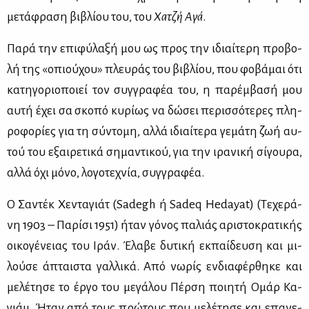
με­τά­φρα­ση βι­βλί­ου του, του
Χα­τζή Αγά
.
Πα­ρά την επι­φύ­λα­ξή μου ως προς την ιδιαί­τε­ρη προ­βο­
λή της «οπιού­χου» πλευ­ράς του βι­βλί­ου, που φο­βά­μαι ότι
κα­τη­γο­ριο­ποιεί τον συγ­γρα­φέα του, η πα­ρέμ­βα­σή μου
αυ­τή έχει σα σκο­πό κυ­ρί­ως να δώ­σει πε­ρισ­σό­τε­ρες πλη­
ρο­φο­ρί­ες για τη σύ­ντο­μη, αλ­λά ιδιαί­τε­ρα γε­μά­τη ζωή αυ­
τού του εξαι­ρε­τι­κά ση­μα­ντι­κού, για την ιρα­νι­κή σί­γου­ρα,
αλ­λά όχι μό­νο, λο­γο­τε­χνία, συγ­γρα­φέα.
Ο Σα­ντέκ Χε­ντα­γιάτ (Sadegh ή Sadeq Hedayat) (Τε­χε­ρά­
νη 1903 – Πα­ρί­σι 1951) ήταν γό­νος πα­λιάς αρι­στο­κρα­τι­κής
οι­κο­γέ­νειας του Ιράν. Έλα­βε δυ­τι­κή εκ­παί­δευ­ση και μι­
λού­σε άπται­στα γαλ­λι­κά. Από νω­ρίς εν­δια­φέρ­θη­κε και
με­λέ­τη­σε το έρ­γο του με­γά­λου Πέρ­ση ποι­η­τή Ομάρ Κα­
γιάμ. Ήταν από τους πρώ­τους που με­λέ­τη­σε και επα­νε­