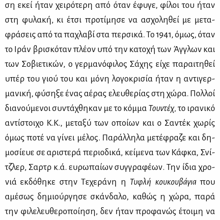
ση εκεί ήταν χει­ρό­τε­ρη από όταν έφυ­γε, φί­λοι του ήταν
στη φυ­λα­κή, κι έτσι προ­τί­μη­σε να ασχο­λη­θεί με με­τα­
φρά­σεις από τα πα­χλα­βί στα περ­σι­κά. Το 1941, όμως, όταν
το Ιράν βρι­σκό­ταν πλέ­ον υπό την κα­το­χή των Άγ­γλων και
των Σο­βιε­τι­κών, ο γερ­μα­νό­φι­λος Σά­χης εί­χε πα­ραι­τη­θεί
υπέρ του γιού του και μό­νη λο­γο­κρι­σία ήταν η αντι­γερ­
μα­νι­κή, φύ­ση­ξε ένας αέ­ρας ελευ­θε­ρί­ας στη χώ­ρα. Πολ­λοί
δια­νού­με­νοι συ­ντά­χθη­καν με το κόμ­μα
Του­ντέχ,
το ιρα­νι­κό
αντί­στοι­χο Κ.Κ., με­τα­ξύ των οποί­ων και ο Σα­ντέκ χω­ρίς
όμως πο­τέ να γί­νει μέ­λος. Πα­ράλ­λη­λα με­τέ­φρα­ζε και δη­
μο­σί­ευε σε αρι­στε­ρά πε­ριο­δι­κά, κεί­με­να των Κάφ­κα, Σνί­
τζ­λερ, Σαρτρ κ.ά. ευ­ρω­παί­ων συγ­γρα­φέ­ων. Την ίδια χρο­
νιά εκ­δό­θη­κε στην Τε­χε­ρά­νη η
Τυ­φλή κου­κου­βά­για
που
αμέ­σως δη­μιούρ­γη­σε σκάν­δα­λο, κα­θώς η χώ­ρα, πα­ρά
την φι­λε­λευ­θε­ρο­ποί­η­ση, δεν ήταν προ­φα­νώς έτοι­μη να