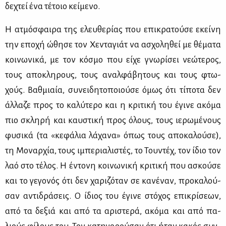
δε­χτεί ένα τέ­τοιο κεί­με­νο.
Η ατμό­σφαι­ρα της ελευ­θε­ρί­ας που επι­κρα­τού­σε εκεί­νη
την επο­χή ώθη­σε τον Χε­ντα­γιάτ να ασχο­λη­θεί με θέ­μα­τα
κοι­νω­νι­κά, με τον κό­σμο που εί­χε γνω­ρί­σει νε­ώ­τε­ρος,
τους απο­κλη­ρους, τους αναλ­φά­βη­τους και τους φτω­
χούς. Βαθ­μιαία, συ­νει­δη­το­ποιού­σε όμως ότι τί­πο­τα δεν
άλ­λα­ζε προς το κα­λύ­τε­ρο και η κρι­τι­κή του έγι­νε ακό­μα
πιο σκλη­ρή και καυ­στι­κή προς όλους, τους ιε­ρω­μέ­νους
φυ­σι­κά (τα «κε­φά­λια λά­χα­να» όπως τους απο­κα­λού­σε),
τη Μο­ναρ­χία, τους ιμπε­ρια­λι­στές, το Του­ντέχ, τον ίδιο τον
λαό στο τέ­λος. Η έντο­νη κοι­νω­νι­κή κρι­τι­κή που ασκού­σε
και το γε­γο­νός ότι δεν χα­ρι­ζό­ταν σε κα­νέ­ναν, προ­κα­λού­
σαν αντι­δρά­σεις. Ο ίδιος του έγι­νε στό­χος επι­κρί­σε­ων,
από τα δε­ξιά και από τα αρι­στε­ρά, ακό­μα και από πα­