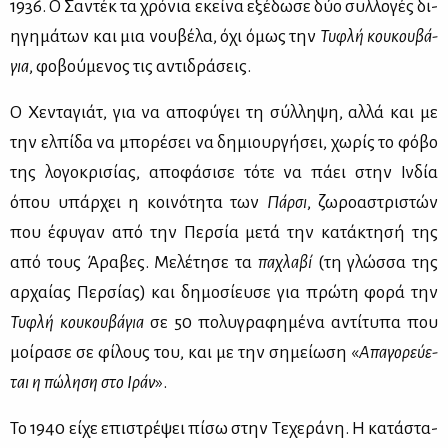
1936. Ο Σα­ντέκ τα χρό­νια εκεί­να εξέ­δω­σε δύο συλ­λο­γές δι­
η­γη­μά­των και μια νου­βέ­λα, όχι όμως την
Τυ­φλή κου­κου­βά­
για
, φο­βού­με­νος τις αντι­δρά­σεις.
Ο Χε­ντα­γιάτ, για να απο­φύ­γει τη σύλ­λη­ψη, αλ­λά και με
την ελ­πί­δα να μπο­ρέ­σει να δη­μιουρ­γή­σει, χω­ρίς το φό­βο
της λο­γο­κρι­σί­ας, απο­φά­σι­σε τό­τε να πά­ει στην Ιν­δία
όπου υπάρ­χει η κοι­νό­τη­τα των
Πάρ­σι
, ζω­ρο­α­στρι­στών
που έφυ­γαν από την Περ­σία με­τά την κα­τά­κτη­σή της
από τους Άρα­βες. Με­λέ­τη­σε τα
πα­χλα­βί
(τη γλώσ­σα της
αρ­χαί­ας Περ­σί­ας) και δη­μο­σί­ευ­σε για πρώ­τη φο­ρά την
Τυ­φλή κου­κου­βά­για
σε 50 πο­λυ­γρα­φη­μέ­να αντί­τυ­πα που
μοί­ρα­σε σε φί­λους του, και με την ση­μεί­ω­ση «
Απα­γο­ρεύ­ε­
ται η πώ­λη­ση στο Ιράν
».
Το 1940 εί­χε επι­στρέ­ψει πί­σω στην Τε­χε­ρά­νη. Η κα­τά­στα­