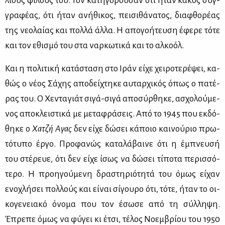
λιούς φί­λους του. Τον κα­τη­γο­ρού­σαν ότι ήταν κα­κός συγ­
γρα­φέ­ας, ότι ήταν ανή­θι­κος, πει­σι­θά­να­τος, δια­φθο­ρέ­ας
της νε­ο­λαί­ας και πολ­λά άλ­λα. Η απο­γο­ή­τευ­ση έφε­ρε τό­τε
και τον εθι­σμό του στα ναρ­κω­τι­κά και το αλ­κο­όλ.
Και η πο­λι­τι­κή κα­τά­στα­ση στο Ιράν εί­χε χει­ρο­τε­ρέ­ψει, κα­
θώς ο νέ­ος Σά­χης απο­δεί­χτη­κε αυ­ταρ­χι­κός όπως ο πα­τέ­
ρας του. Ο Χε­ντα­γιάτ σι­γά-σι­γά απο­σύρ­θη­κε, ασχο­λού­με­
νος απο­κλει­στι­κά με με­τα­φρά­σεις. Από το 1945 που εκ­δό­
θη­κε ο
Χα­τζή Αγας
δεν εί­χε δώ­σει κά­ποιο και­νού­ριο πρω­
τό­τυ­πο έρ­γο. Προ­φα­νώς κα­τα­λά­βαι­νε ότι η έμπνευ­σή
του στέ­ρευε, ότι δεν εί­χε ίσως να δώ­σει τί­πο­τα πε­ρισ­σό­
τε­ρο. Η προη­γού­με­νη δρα­στη­ριό­τη­τά του όμως εί­χαν
ενο­χλή­σει πολ­λούς και εί­ναι σί­γου­ρο ότι, τό­τε, ήταν το οι­
κο­γε­νεια­κό όνο­μα που τον έσω­σε από τη σύλ­λη­ψη.
Έπρε­πε όμως να φύ­γει κι έτσι, τέ­λος Νο­εμ­βρί­ου του 1950