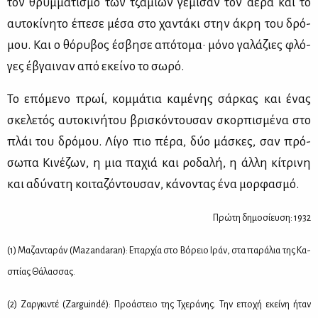
τον θρυμ­μα­τι­σμό των τζα­μιών γέ­μι­σαν τον αέ­ρα και το
αυ­το­κί­νη­το έπε­σε μέ­σα στο χα­ντά­κι στην άκρη του δρό­
μου. Και ο θό­ρυ­βος έσβη­σε από­το­μα· μό­νο γα­λά­ζιες φλό­
γες έβγαι­ναν από εκεί­νο το σω­ρό.
Το επό­με­νο πρωί, κομ­μά­τια κα­μέ­νης σάρ­κας και ένας
σκε­λε­τός αυ­το­κι­νή­του βρι­σκό­ντου­σαν σκορ­πι­σμέ­να στο
πλάι του δρό­μου. Λί­γο πιο πέ­ρα, δύο μά­σκες, σαν πρό­
σω­πα Κι­νέ­ζων, η μια πα­χιά και ρο­δα­λή, η άλ­λη κί­τρι­νη
και αδύ­να­τη κοι­τα­ζό­ντου­σαν, κά­νο­ντας ένα μορ­φα­σμό.
Πρώ­τη δη­μο­σί­ευ­ση: 1932
(1) Μα­ζα­ντα­ράν (Mazandaran): Επαρ­χία στο Βό­ρειο Ιράν, στα πα­ρά­λια της Κα­
σπί­ας Θά­λασ­σας.
(2) Ζαρ­γκι­ντέ (Zarguindé): Προ­ά­στειο της Τχε­ρά­νης. Την επο­χή εκεί­νη ήταν