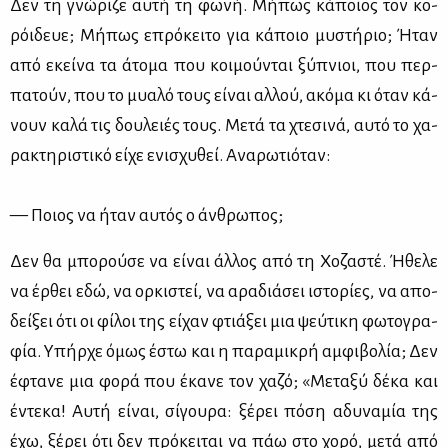
Δεν τη γνώ­ρι­ζε αυ­τή τη φω­νή. Μή­πως κά­ποιος τον κο­
ρόι­δευε; Μή­πως επρό­κει­το για κά­ποιο μυ­στή­ριο; Ήταν
από εκεί­να τα άτο­μα που κοι­μού­νται ξύ­πνιοι, που περ­
πα­τούν, που το μυα­λό τους εί­ναι αλ­λού, ακό­μα κι όταν κά­
νουν κα­λά τις δου­λειές τους. Με­τά τα χτε­σι­νά, αυ­τό το χα­
ρα­κτη­ρι­στι­κό εί­χε ενι­σχυ­θεί. Ανα­ρω­τιό­ταν:
— Ποιος να ήταν αυ­τός ο άν­θρω­πος;
Δεν θα μπο­ρού­σε να εί­ναι άλ­λος από τη Χο­ζα­στέ. Ήθε­λε
να έρ­θει εδώ, να ορ­κι­στεί, να αρα­διά­σει ιστο­ρί­ες, να απο­
δεί­ξει ότι οι φί­λοι της εί­χαν φτιά­ξει μια ψεύ­τι­κη φω­το­γρα­
φία. Υπήρ­χε όμως έστω και η πα­ρα­μι­κρή αμ­φι­βο­λία; Δεν
έφτα­νε μια φο­ρά που έκα­νε τον χα­ζό; «Με­τα­ξύ δέ­κα και
έντε­κα! Αυ­τή εί­ναι, σί­γου­ρα: ξέ­ρει πό­ση αδυ­να­μία της
έχω, ξέ­ρει ότι δεν πρό­κει­ται να πάω στο χο­ρό, με­τά από