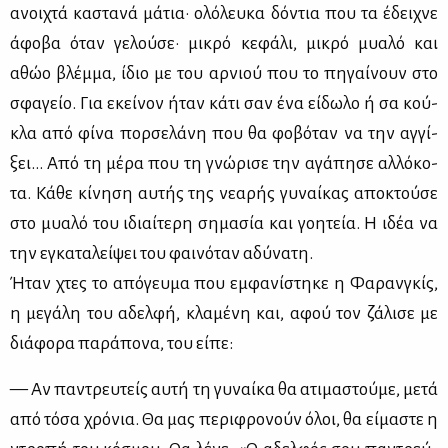
ανοι­χτά κα­στα­νά μά­τια· ολό­λευ­κα δό­ντια που τα έδει­χνε
άφο­βα όταν γε­λού­σε· μι­κρό κε­φά­λι, μι­κρό μυα­λό και
αθώο βλέμ­μα, ίδιο με του αρ­νιού που το πη­γαί­νουν στο
σφα­γείο. Για εκεί­νον ήταν κά­τι σαν ένα εί­δω­λο ή σα κού­
κλα από φί­να πορ­σε­λά­νη που θα φο­βό­ταν να την αγ­γί­
ξει… Από τη μέ­ρα που τη γνώ­ρι­σε την αγά­πη­σε αλ­λό­κο­
τα. Κά­θε κί­νη­ση αυ­τής της νε­α­ρής γυ­ναί­κας απο­κτού­σε
στο μυα­λό του ιδιαί­τε­ρη ση­μα­σία και γοη­τεία. Η ιδέα να
την εγκα­τα­λεί­ψει του φαι­νό­ταν αδύ­να­τη.
Ήταν χτες το από­γευ­μα που εμ­φα­νί­στη­κε η Φα­ραν­γκίς,
η με­γά­λη του αδελ­φή, κλα­μέ­νη και, αφού τον ζά­λι­σε με
διά­φο­ρα πα­ρά­πο­να, του εί­πε:
— Αν πα­ντρευ­τείς αυ­τή τη γυ­ναί­κα θα ατι­μα­στού­με, με­τά
από τό­σα χρό­νια. Θα μας πε­ρι­φρο­νούν όλοι, θα εί­μα­στε η