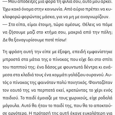
— Μου από­δει­ξες μια φο­ρά τη φι­λία σου, αυ­τό μου αρ­κεί.
Έχω κα­κό όνο­μα στην κοι­νω­νία. Από αύ­ριο πρέ­πει να κυ­
κλο­φο­ρώ φο­ρώ­ντας μά­σκα, για να μη με ανα­γνω­ρί­ζουν.
— Στο εί­πα, εί­μαι έτοι­μη, τώ­ρα αμέ­σως. Θέ­λεις να πά­με
να ζή­σου­με μα­ζί στο κτή­μα σου, μα­κριά από την πό­λη;
Δε θα ξα­να­γυ­ρί­σου­με πο­τέ πί­σω!
Τη φρά­ση αυ­τή την εί­πε με έξα­ψη, επει­δή εμ­φα­νί­στη­κε
μπρο­στά στα μά­τια της ο πί­να­κας που εί­χε δει στο σπί­τι
του παπ­πού της: ένα δά­σος με φου­ντω­τά δέ­ντρα κι ανά­
με­σα στα κλα­διά τους ένα κομ­μά­τι γα­λά­ζιου ου­ρα­νού. Αυ­
τός ο πί­να­κας της φαι­νό­ταν πο­λύ ποι­η­τι­κός. Φα­ντα­ζό­ταν
τον εαυ­τό της να περ­πα­τά εκεί, κρα­τώ­ντας το χέ­ρι ενός
παι­διού. Το παι­δί έμοια­ζε με τους χω­ρι­κούς, εί­χε ρο­δα­λά
μά­γου­λα. Αυ­τό θα ήταν το παι­δί της, που θα το απο­κτού­
σε αρ­γό­τε­ρα. Η πρό­τα­σή της αυ­τή έκα­νε ευ­κο­λό­τε­ρη για