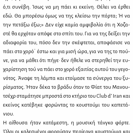
ό,τι συ­νέ­βη. Ίσως να μη πά­ει κι εκεί­νη. Θέ­λει να έρ­θει
εδώ. Θα μπο­ρέ­σω όμως να της κλεί­σω την πόρ­τα; Ή να
την πε­τά­ξω έξω;» Δεν εί­χε κα­μία αμ­φι­βο­λία ότι η Χο­ζα­
στέ θα ερ­χό­ταν από­ψε στο σπί­τι του. Για να της δεί­ξει την
αδια­φο­ρία του, πό­σο δεν την σκέ­φτε­ται, απο­φά­σι­σε να
πά­ει στο χο­ρό˙ έστω και για μι­σή ώρα, για να της το πού­
νε, για να μά­θει ότι πή­γε· δεν ήθε­λε να στε­ρη­θεί την ευ­
χα­ρί­στη­ση τού να πά­ει στο χο­ρό εξαι­τί­ας αυ­τού του γε­γο­
νό­τος. Άνα­ψε τη λά­μπα και ετοί­μα­σε τα σύ­νερ­γα του ξυ­
ρί­σμα­τος. Ήταν δέ­κα το βρά­δυ όταν το Φί­ατ του Μα­νου­
τσέ­χρ στα­μά­τη­σε μπρο­στά στο κτή­ριο του Club d’ Iran και
εκεί­νος κα­τέ­βη­κε φο­ρώ­ντας το κου­στού­μι του κα­πε­τά­
νιου.
Η αί­θου­σα ήταν κα­τά­με­στη, η μου­σι­κή τάν­γκο φόρ­τε.
Όλοι οι κα­λε­σμέ­νοι φο­ρού­σαν πε­ρί­ερ­γα κου­στού­μια και