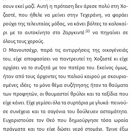
σουν εκεί μα­ζί. Αυ­τή η πρό­τα­ση δεν άρε­σε πο­λύ στη Χο­
ζα­στέ, που ήθε­λε να μεί­νει στην Τε­χε­ρά­νη, να φο­ρά­ει
ρού­χα της τε­λευ­ταί­ας μό­δας, να κά­νει βόλ­τες το κα­λο­καί­
(2)
ρι με το αυ­το­κί­νη­το στο Ζαρ­γκι­ντέ·
να πη­γαί­νει σε
όλους τους χο­ρούς.
Ο Μα­νου­τσέ­χρ, πα­ρά τις αντιρ­ρή­σεις της οι­κο­γέ­νειάς
του, εί­χε απο­φα­σί­σει να πα­ντρευ­τεί τη Χο­ζα­στέ κι εί­χε
αρ­χί­σει να το συ­ζη­τά με τον πα­τέ­ρα του. Εκεί­νος όμως,
ήταν από τους άρ­χο­ντες του πα­λιού και­ρού με σκου­ρια­
σμέ­νες ιδέ­ες· το μό­νο θέ­μα συ­ζή­τη­σης ήταν τα θαύ­μα­τα
των προ­φη­τών, οι θαυ­μα­στοί θρύ­λοι και τα τα­ξί­δια που
εί­χε κά­νει. Εί­χε γε­μί­σει όλα τα συρ­τά­ρια με γλυ­κά· πει­νού­
σε συ­νέ­χεια και τα σα­γό­νια του δού­λευαν αστα­μά­τη­τα.
Ευ­χα­ρι­στού­σε τον Θεό που δη­μιούρ­γη­σε τό­σα ωραία
πράγ­μα­τα και του εί­χε δώ­σει γε­ρό στο­μά­χι. Έγι­νε έξω