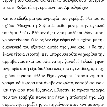
ντρο­πή του κό­σμου. Θα λέ­νε: «Ο αδελ­φός σου πα­ντρεύ­
τη­κε τη Χο­ζα­στέ, την ερω­μέ­νη του Αμπολ­φάτχ;»
Και του έδει­ξε μια φω­το­γρα­φία που γκρέ­μι­ζε όλα του τα
σχέ­δια. Έδει­χνε τη Χο­ζα­στέ, με­θυ­σμέ­νη, στην αγκα­λιά
του Αμπολ­φάτχ. Βλέ­πο­ντάς την, το μυα­λό του Μα­νου­τσέ­
χρ σκο­τεί­νια­σε. Ο ίδιος δεν εί­χε κό­ψει κά­θε σχέ­ση με την
οι­κο­γέ­νειά του εξαι­τί­ας αυ­τής της γυ­ναί­κας; Τι θα την
έκα­νε τέ­τοια ντρο­πή; Δεν μπο­ρού­σε ού­τε να χω­ρί­σει την
αρ­ρα­βω­νια­στι­κιά του ού­τε να την ξα­να­δεί. Τε­λι­κά η φω­
το­γρα­φία αυ­τή εί­χε δια­λύ­σει όλες του τις ελ­πί­δες, ό,τι εί­χε
σχε­διά­σει για το μέλ­λον. Εί­χαν γνω­ρι­στεί στον κι­νη­μα­το­
γρά­φο: κά­θε φο­ρά που άνα­βαν τα φώ­τα, κοι­τα­ζό­ντου­σαν.
Και την ώρα που έβγαι­ναν, μί­λη­σαν. Το πρώ­το πράγ­μα
που τον τρά­βη­ξε πά­νω της ήταν η απλό­τη­τά της. Εί­χε
συμ­φω­νή­σει μα­ζί της να πη­γαί­νουν στον κι­νη­μα­το­γρά­