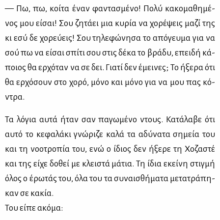
— Πω, πω, κοί­τα έναν φα­ντα­σμέ­νο! Πο­λύ κα­κο­μα­θη­μέ­
νος μου εί­σαι! Σου ζη­τά­ει μια κυ­ρία να χο­ρέ­ψεις μα­ζί της
κι εσύ δε χο­ρεύ­εις! Σου τη­λε­φώ­νη­σα το από­γευ­μα για να
σού πω να εί­σαι σπί­τι σου στις δέ­κα το βρά­δυ, επει­δή κά­
ποιος θα ερ­χό­ταν να σε δει. Για­τί δεν έμει­νες; Το ήξε­ρα ότι
θα ερ­χό­σουν στο χο­ρό, μό­νο και μό­νο για να μου πας κό­
ντρα.
Τα λό­για αυ­τά ήταν σαν πα­γω­μέ­νο ντους. Κα­τά­λα­βε ότι
αυ­τό το κε­φα­λά­κι γνώ­ρι­ζε κα­λά τα αδύ­να­τα ση­μεία του
και τη νο­ο­τρο­πία του, ενώ ο ίδιος δεν ήξε­ρε τη Χο­ζα­στέ
και της εί­χε δο­θεί με κλει­στά μά­τια. Τη ίδια εκεί­νη στιγ­μή
όλος ο έρω­τάς του, όλα του τα συ­ναι­σθή­μα­τα με­τα­τρά­πη­
καν σε κα­κία.
Του εί­πε ακό­μα: