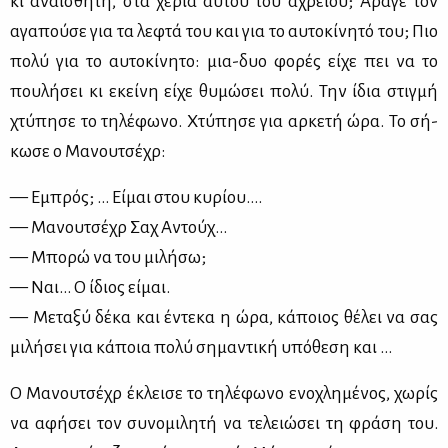
κι αναί­σθη­τη, στα χέ­ρια αυ­τού του αχρεί­ου; Άρα­γε τον
αγα­πού­σε για τα λε­φτά του και για το αυ­το­κί­νη­τό του; Πιο
πο­λύ για το αυ­το­κί­νη­το: μια-δυο φο­ρές εί­χε πει να το
που­λή­σει κι εκεί­νη εί­χε θυ­μώ­σει πο­λύ. Την ίδια στιγ­μή
χτύ­πη­σε το τη­λέ­φω­νο. Χτύ­πη­σε για αρ­κε­τή ώρα. Το σή­
κω­σε ο Μα­νου­τσέ­χρ:
— Εμπρός; … Εί­μαι στου κυ­ρί­ου….
— Μα­νου­τσέ­χρ Σαχ Αντούχ…
— Μπο­ρώ να του μι­λή­σω;
— Ναι… Ο ίδιος εί­μαι.
— Με­τα­ξύ δέ­κα και έντε­κα η ώρα, κά­ποιος θέ­λει να σας
μι­λή­σει για κά­ποια πο­λύ ση­μα­ντι­κή υπό­θε­ση και …
Ο Μα­νου­τσέ­χρ έκλει­σε το τη­λέ­φω­νο ενο­χλη­μέ­νος, χω­ρίς
να αφή­σει τον συ­νο­μι­λη­τή να τε­λειώ­σει τη φρά­ση του.