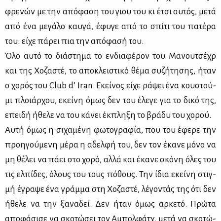
φρε­νών με την από­φα­ση του γιου του κι έτσι αυ­τός, με­τά
από ένα με­γά­λο καυ­γά, έφυ­γε από το σπί­τι του πα­τέ­ρα
του: εί­χε πά­ρει πια την από­φα­σή του.
Όλο αυ­τό το διά­στη­μα το εν­δια­φέ­ρον του Μα­νου­τσέ­χρ
και της Χο­ζα­στέ, το απο­κλει­στι­κό θέ­μα συ­ζή­τη­σης, ήταν
ο χο­ρός του Club d’ Iran. Εκεί­νος εί­χε ρά­ψει ένα κου­στού­
μι πλοιάρ­χου, εκεί­νη όμως δεν του έλε­γε για το δι­κό της,
επει­δή ήθε­λε να του κά­νει έκ­πλη­ξη το βρά­δυ του χο­ρού.
Αυ­τή όμως η σι­χα­μέ­νη φω­το­γρα­φία, που του έφε­ρε την
προη­γού­με­νη μέ­ρα η αδελ­φή του, δεν τον έκα­νε μό­νο να
μη θέ­λει να πά­ει στο χο­ρό, αλ­λά και έκα­νε σκό­νη όλες του
τις ελ­πί­δες, όλους του τους πό­θους. Την ίδια εκεί­νη στιγ­
μή έγρα­ψε ένα γράμ­μα στη Χο­ζα­στέ, λέ­γο­ντάς της ότι δεν
ήθε­λε να την ξα­να­δεί. Δεν ήταν όμως αρ­κε­τό. Πρώ­τα
απο­φά­σι­σε να σκο­τώ­σει τον Αμπολ­φάτχ, με­τά να σκο­τώ­