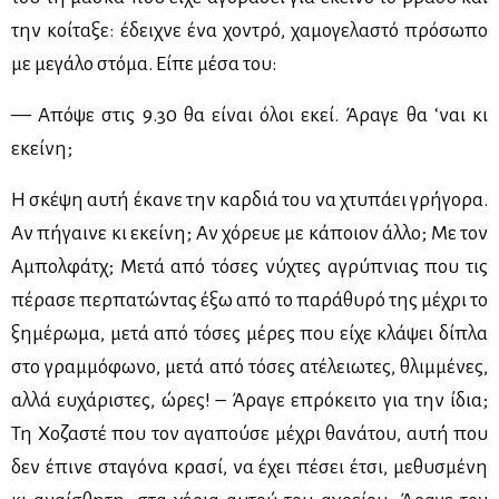
την κοί­τα­ξε: έδει­χνε ένα χο­ντρό, χα­μο­γε­λα­στό πρό­σω­πο
με με­γά­λο στό­μα. Εί­πε μέ­σα του:
— Από­ψε στις 9.30 θα εί­ναι όλοι εκεί. Άρα­γε θα ‘ναι κι
εκεί­νη;
Η σκέ­ψη αυ­τή έκα­νε την καρ­διά του να χτυ­πά­ει γρή­γο­ρα.
Αν πή­γαι­νε κι εκεί­νη; Αν χό­ρευε με κά­ποιον άλ­λο; Με τον
Αμπολ­φάτχ; Με­τά από τό­σες νύ­χτες αγρύ­πνιας που τις
πέ­ρα­σε περ­πα­τώ­ντας έξω από το πα­ρά­θυ­ρό της μέ­χρι το
ξη­μέ­ρω­μα, με­τά από τό­σες μέ­ρες που εί­χε κλά­ψει δί­πλα
στο γραμ­μό­φω­νο, με­τά από τό­σες ατέ­λειω­τες, θλιμ­μέ­νες,
αλ­λά ευ­χά­ρι­στες, ώρες! – Άρα­γε επρό­κει­το για την ίδια;
Τη Χο­ζα­στέ που τον αγα­πού­σε μέ­χρι θα­νά­του, αυ­τή που
δεν έπι­νε στα­γό­να κρα­σί, να έχει πέ­σει έτσι, με­θυ­σμέ­νη