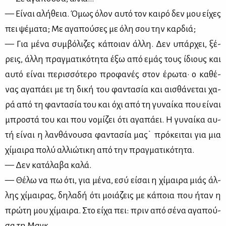
— Εί­ναι αλή­θεια. Όμως όλον αυ­τό τον και­ρό δεν μου εί­χες
πει ψέ­μα­τα; Με αγα­πού­σες με όλη σου την καρ­διά;
— Για μέ­να συμ­βό­λι­ζες κά­ποιαν άλ­λη. Δεν υπάρ­χει, ξέ­
ρεις, άλ­λη πραγ­μα­τι­κό­τη­τα έξω από εμάς τους ίδιους και
αυ­τό εί­ναι πε­ρισ­σό­τε­ρο προ­φα­νές στον έρω­τα· ο κα­θέ­
νας αγα­πά­ει με τη δι­κή του φα­ντα­σία και αι­σθά­νε­ται χα­
ρά από τη φα­ντα­σία του και όχι από τη γυ­ναί­κα που εί­ναι
μπρο­στά του και που νο­μί­ζει ότι αγα­πά­ει. Η γυ­ναί­κα αυ­
τή εί­ναι η λαν­θά­νου­σα φα­ντα­σία μας˙ πρό­κει­ται για μια
χί­μαι­ρα πο­λύ αλ­λιώ­τι­κη από την πραγ­μα­τι­κό­τη­τα.
— Δεν κα­τά­λα­βα κα­λά.
— Θέ­λω να πω ότι, για μέ­να, εσύ εί­σαι η χί­μαι­ρα μιάς άλ­
λης χί­μαι­ρας, δη­λα­δή ότι μοιά­ζεις με κά­ποια που ήταν η
πρώ­τη μου χί­μαι­ρα. Στο εί­χα πει: πριν από σέ­να αγα­πού­
σα τη Μαγκ.