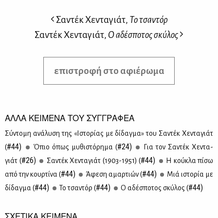
Σαντέκ Χενταγιάτ,
Το τσαντόρ
Σαντέκ Χενταγιάτ,
Ο αδέσποτος σκύλος
επιστροφή στο αφιέρωμα
ΑΛΛΑ ΚΕΙΜΕΝΑ ΤΟΥ ΣΥΓΓΡΑΦΕΑ
Σύ­ντο­μη ανά­λυ­ση της «Ιστο­ρί­ας με δί­δαγ­μα» του Σα­ντέκ Χε­ντα­γιάτ
#44)
#24)
(
Όπιο όπως μυ­θι­στό­ρη­μα (
Για τον Σα­ντέκ Χε­ντα­
#26)
#44)
γιάτ (
Σα­ντέκ Χε­ντα­γιάτ (1903-1951) (
Η κού­κλα πί­σω
#44)
#44)
από την κουρ­τί­να (
Άφε­ση αμαρ­τιών (
Μιά ιστο­ρία με
#44)
#44)
#44)
δί­δαγ­μα (
Το τσα­ντόρ (
Ο αδέ­σπο­τος σκύ­λος (
ΣΧΕΤΙΚΑ ΚΕΙΜΕΝΑ