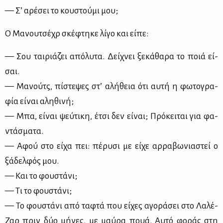
— Σ’ αρέ­σει το κου­στού­μι μου;
Ο Μα­νου­τσέ­χρ σκέ­φτη­κε λί­γο και εί­πε:
— Σου ται­ριά­ζει από­λυ­τα. Δεί­χνει ξε­κά­θα­ρα το ποιά εί­
σαι.
— Μα­νούτς, πί­στε­ψες στ’ αλή­θεια ότι αυ­τή η φω­το­γρα­
φία εί­ναι αλη­θι­νή;
— Μπα, εί­ναι ψεύ­τι­κη, έτσι δεν εί­ναι; Πρό­κει­ται για φα­
ντά­σμα­τα.
— Αφού στο εί­χα πει: πέ­ρυ­σι με εί­χε αρ­ρα­βω­νια­στεί ο
ξά­δελ­φός μου.
— Και το φου­στά­νι;
— Τι το φου­στά­νι;
— Το φου­στά­νι από τα­φτά που εί­χες αγο­ρά­σει στο Λα­λέ-
Ζαρ πριν δύο μή­νες, με μαύ­ρα πουά. Αυ­τό φο­ράς στη