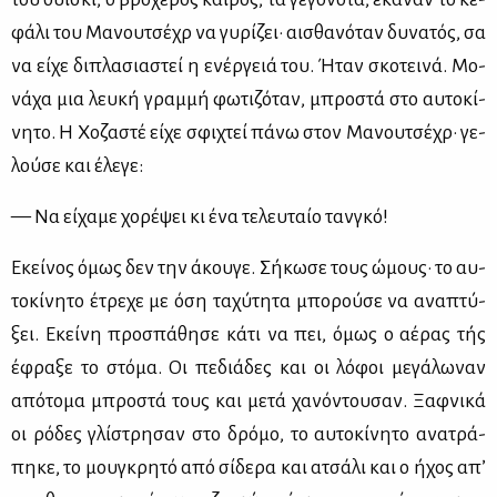
φά­λι του Μα­νου­τσέ­χρ να γυ­ρί­ζει· αι­σθα­νό­ταν δυ­να­τός, σα
να εί­χε δι­πλα­σια­στεί η ενέρ­γειά του. Ήταν σκο­τει­νά. Μο­
νά­χα μια λευ­κή γραμ­μή φω­τι­ζό­ταν, μπρο­στά στο αυ­το­κί­
νη­το. Η Χο­ζα­στέ εί­χε σφι­χτεί πά­νω στον Μα­νου­τσέ­χρ· γε­
λού­σε και έλε­γε:
— Να εί­χα­με χο­ρέ­ψει κι ένα τε­λευ­ταίο ταν­γκό!
Εκεί­νος όμως δεν την άκου­γε. Σή­κω­σε τους ώμους· το αυ­
το­κί­νη­το έτρε­χε με όση τα­χύ­τη­τα μπο­ρού­σε να ανα­πτύ­
ξει. Εκεί­νη προ­σπά­θη­σε κά­τι να πει, όμως ο αέ­ρας τής
έφρα­ξε το στό­μα. Οι πε­διά­δες και οι λό­φοι με­γά­λω­ναν
από­το­μα μπρο­στά τους και με­τά χα­νό­ντου­σαν. Ξαφ­νι­κά
οι ρό­δες γλί­στρη­σαν στο δρό­μο, το αυ­το­κί­νη­το ανα­τρά­
πη­κε, το μου­γκρη­τό από σί­δε­ρα και ατσά­λι και ο ήχος απ’