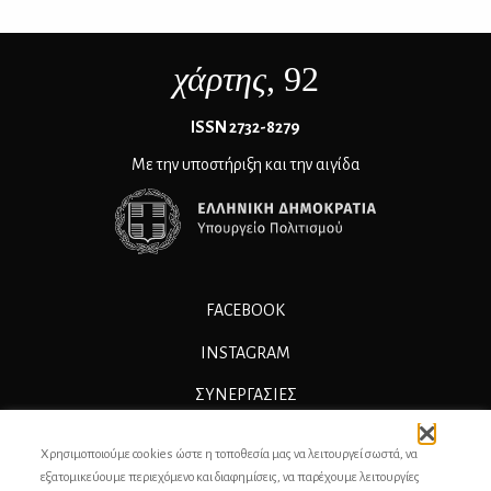
χάρτης
, 92
ΙSSN 2732-8279
Με την υποστήριξη και την αιγίδα
FACEBOOK
INSTAGRAM
ΣΥΝΕΡΓΑΣΊΕΣ
ΔΙΑΦΗΜΙΣΗ
Χρησιμοποιούμε cookies ώστε η τοποθεσία μας να λειτουργεί σωστά, να
ΕΠΙΚΟΙΝΩΝΙΑ
εξατομικεύουμε περιεχόμενο και διαφημίσεις, να παρέχουμε λειτουργίες