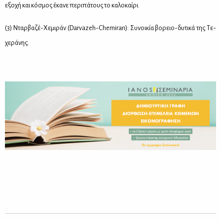
εξο­χή και κό­σμος έκα­νε πε­ρι­πά­τους το κα­λο­καί­ρι.
(3) Νταρ­βα­ζέ-Χε­μι­ράν (Darvazeh-Chemiran): Συ­νοι­κία βο­ρειο-δυ­τι­κά της Τε­
χε­ρά­νης.