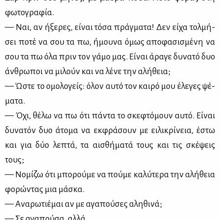
φω­το­γρα­φία.
— Ναι, αν ήξε­ρες, εί­ναι τό­σα πράγ­μα­τα! Δεν εί­χα τολ­μή­
σει πο­τέ να σου τα πω, ήμου­να όμως απο­φα­σι­σμέ­νη να
σου τα πω όλα πριν τον γά­μο μας. Εί­ναι άρα­γε δυ­να­τό δυο
άν­θρω­ποι να μι­λούν και να λέ­νε την αλή­θεια;
— Ώστε το ομο­λο­γείς: όλον αυ­τό τον και­ρό μου έλε­γες ψέ­
μα­τα.
— Όχι, θέ­λω να πω ότι πά­ντα το σκε­φτό­μουν αυ­τό. Εί­ναι
δυ­να­τόν δυο άτο­μα να εκ­φρά­σουν με ει­λι­κρί­νεια, έστω
και για δύο λε­πτά, τα αι­σθή­μα­τά τους και τις σκέ­ψεις
τους;
— Νο­μί­ζω ότι μπο­ρού­με να πού­με κα­λύ­τε­ρα την αλή­θεια
φο­ρώ­ντας μια μά­σκα.
— Ανα­ρω­τιέ­μαι αν με αγα­πού­σες αλη­θι­νά;
— Σε αγα­πού­σα, αλ­λά…