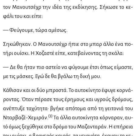
τον Μα­νου­τσέ­χρ την ιδέα της εκ­δί­κη­σης. Σή­κω­σε το κε­
φά­λι του και εί­πε:
— Φεύ­γου­με, τώ­ρα αμέ­σως.
Ση­κώ­θη­καν. Ο Μα­νου­τσέ­χρ ήπιε στο μπαρ άλ­λο ένα πο­
τή­ρι ουί­σκι. Η Χο­ζα­στέ εί­πε, κα­τε­βαί­νο­ντας τη σκά­λα:
— Δε θα ήταν πιο αστείο να φύ­γου­με έτσι όπως εί­μα­στε,
με τις μά­σκες. Εγώ δε θα βγά­λω τη δι­κή μου.
Κά­θι­σαν και οι δύο μπρο­στά. Το αυ­το­κί­νη­το έφυ­γε κορ­νά­
ρο­ντας. Όταν πέ­ρα­σε τους έρη­μους και υγρούς δρό­μους,
ανέ­πτυ­ξε τα­χύ­τη­τα· βγή­κε από­το­μα από τη γει­το­νιά του
(3)
Νταρ­βα­ζέ-Χε­μι­ράν.
Τα άλ­λα αυ­το­κί­νη­τα κόρ­να­ραν, αυ­
τό όμως ξε­χύ­θη­κε στο δρό­μο του Μα­ζα­ντα­ράν. Η επή­ρεια
του ουί­σκι, ο βρο­χε­ρός και­ρός, τα γε­γο­νό­τα, έκα­ναν το κε­