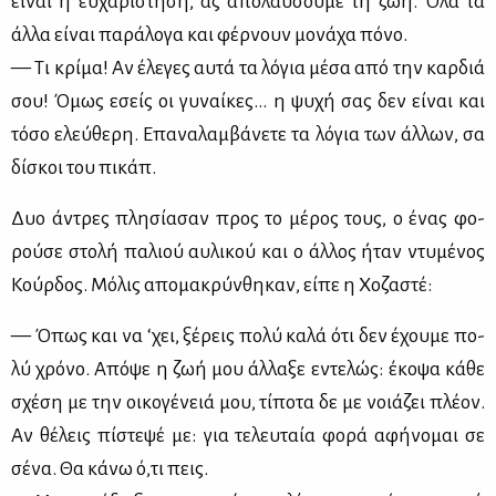
εί­ναι η ευ­χα­ρί­στη­ση, ας απο­λαύ­σου­με τη ζωή. Όλα τα
άλ­λα εί­ναι πα­ρά­λο­γα και φέρ­νουν μο­νά­χα πό­νο.
— Τι κρί­μα! Αν έλε­γες αυ­τά τα λό­για μέ­σα από την καρ­διά
σου! Όμως εσείς οι γυ­ναί­κες... η ψυ­χή σας δεν εί­ναι και
τό­σο ελεύ­θε­ρη. Επα­να­λαμ­βά­νε­τε τα λό­για των άλ­λων, σα
δί­σκοι του πι­κάπ.
Δυο άντρες πλη­σί­α­σαν προς το μέ­ρος τους, ο ένας φο­
ρού­σε στο­λή πα­λιού αυ­λι­κού και ο άλ­λος ήταν ντυ­μέ­νος
Κούρ­δος. Μό­λις απο­μα­κρύν­θη­καν, εί­πε η Χο­ζα­στέ:
— Όπως και να ‘χει, ξέ­ρεις πο­λύ κα­λά ότι δεν έχου­με πο­
λύ χρό­νο. Από­ψε η ζωή μου άλ­λα­ξε εντε­λώς: έκο­ψα κά­θε
σχέ­ση με την οι­κο­γέ­νειά μου, τί­πο­τα δε με νοιά­ζει πλέ­ον.
Αν θέ­λεις πί­στε­ψέ με: για τε­λευ­ταία φο­ρά αφή­νο­μαι σε
σέ­να. Θα κά­νω ό,τι πεις.