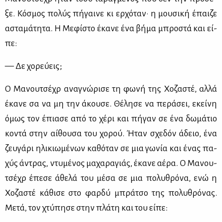
ξε. Κό­σμος πο­λύς πή­γαι­νε κι ερ­χό­ταν· η μου­σι­κή έπαι­ζε
αστα­μά­τη­τα. Η Με­φί­στο έκα­νε ένα βή­μα μπρο­στά και εί­
πε:
— Δε χο­ρεύ­εις;
Ο Μα­νου­τσέ­χρ ανα­γνώ­ρι­σε τη φω­νή της Χο­ζα­στέ, αλ­λά
έκα­νε σα να μη την άκου­σε. Θέ­λη­σε να πε­ρά­σει, εκεί­νη
όμως τον έπια­σε από το χέ­ρι και πή­γαν σε ένα δω­μά­τιο
κο­ντά στην αί­θου­σα του χο­ρού. Ήταν σχε­δόν άδειο, ένα
ζευ­γά­ρι ηλι­κιω­μέ­νων κα­θό­ταν σε μια γω­νία και ένας πα­
χύς άντρας, ντυ­μέ­νος μα­χα­ρα­γιάς, έκα­νε αέ­ρα. Ο Μα­νου­
τσέ­χρ έπε­σε άθε­λά του μέ­σα σε μια πο­λυ­θρό­να, ενώ η
Χο­ζα­στέ κά­θι­σε στο φαρ­δύ μπρά­τσο της πο­λυ­θρό­νας.
Με­τά, τον χτύ­πη­σε στην πλά­τη και του εί­πε: