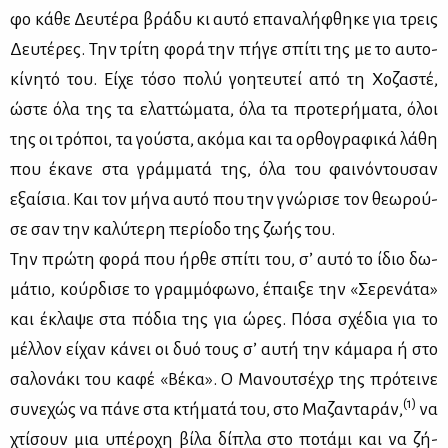
φο κά­θε Δευ­τέ­ρα βρά­δυ κι αυ­τό επα­να­λή­φθη­κε για τρεις
Δευ­τέ­ρες. Την τρί­τη φο­ρά την πή­γε σπί­τι της με το αυ­το­
κί­νη­τό του. Εί­χε τό­σο πο­λύ γοη­τευ­τεί από τη Χο­ζα­στέ,
ώστε όλα της τα ελατ­τώ­μα­τα, όλα τα προ­τε­ρή­μα­τα, όλοι
της οι τρό­ποι, τα γού­στα, ακό­μα και τα ορ­θο­γρα­φι­κά λά­θη
που έκα­νε στα γράμ­μα­τά της, όλα του φαι­νό­ντου­σαν
εξαί­σια. Και τον μή­να αυ­τό που την γνώ­ρι­σε τον θε­ω­ρού­
σε σαν την κα­λύ­τε­ρη πε­ρί­ο­δο της ζω­ής του.
Την πρώ­τη φο­ρά που ήρ­θε σπί­τι του, σ’ αυ­τό το ίδιο δω­
μά­τιο, κούρ­δι­σε το γραμ­μό­φω­νο, έπαι­ξε την «Σε­ρε­νά­τα»
και έκλα­ψε στα πό­δια της για ώρες. Πό­σα σχέ­δια για το
μέλ­λον εί­χαν κά­νει οι δυό τους σ’ αυ­τή την κά­μα­ρα ή στο
σα­λο­νά­κι του κα­φέ «Βέ­κα». Ο Μα­νου­τσέ­χρ της πρό­τει­νε
(1)
συ­νε­χώς να πά­νε στα κτή­μα­τά του, στο Μα­ζα­ντα­ράν,
να
χτί­σουν μια υπέ­ρο­χη βί­λα δί­πλα στο πο­τά­μι και να ζή­