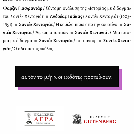
Φαρ­ζίν Για­σφα­ντάρ
/ Σύ­ντο­μη ανά­λυ­ση της «Ιστο­ρί­ας με δί­δαγ­μα»
του Σα­ντέκ Χε­ντα­γιάτ
Αν­δρέ­ας Τσά­κας
/ Σα­ντέκ Χε­ντα­γιάτ (1903-
1951)
Σα­ντέκ Χε­ντα­γιάτ
/ Η κού­κλα πί­σω από την κουρ­τί­να
Σα­
ντέκ Χε­ντα­γιάτ
/ Άφε­ση αμαρ­τιών
Σα­ντέκ Χε­ντα­γιάτ
/ Μιά ιστο­
ρία με δί­δαγ­μα
Σα­ντέκ Χε­ντα­γιάτ
/ Το τσα­ντόρ
Σα­ντέκ Χε­ντα­
γιάτ
/ Ο αδέ­σπο­τος σκύ­λος
αυτόν το μήνα οι εκδότες προτείνουν: