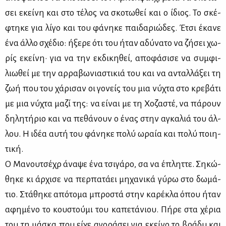
σει εκεί­νη και στο τέ­λος να σκο­τω­θεί και ο ίδιος. Το σκέ­
φτη­κε για λί­γο και του φά­νη­κε παι­δα­ριώ­δες. Έτσι έκα­νε
ένα άλ­λο σχέ­διο: ήξε­ρε ότι του ήταν αδύ­να­το να ζή­σει χω­
ρίς εκεί­νη· για να την εκ­δι­κη­θεί, απο­φά­σι­σε να συμ­φι­
λιω­θεί με την αρ­ρα­βω­νια­στι­κιά του και να ανταλ­λά­ξει τη
ζωή που του χά­ρι­σαν οι γο­νείς του μια νύ­χτα στο κρε­βά­τι
με μια νύ­χτα μα­ζί της: να εί­ναι με τη Χο­ζα­στέ, να πά­ρουν
δη­λη­τή­ριο και να πε­θά­νουν ο ένας στην αγκα­λιά του άλ­
λου. Η ιδέα αυ­τή του φά­νη­κε πο­λύ ωραία και πο­λύ ποι­η­
τι­κή.
Ο Μα­νου­τσέ­χρ άνα­ψε ένα τσι­γά­ρο, σα να έπλητ­τε. Ση­κώ­
θη­κε κι άρ­χι­σε να περ­πα­τά­ει μη­χα­νι­κά γύ­ρω στο δω­μά­
τιο. Στά­θη­κε από­το­μα μπρο­στά στην κα­ρέ­κλα όπου ήταν
αφη­μέ­νο το κου­στού­μι του κα­πε­τά­νιου. Πή­ρε στα χέ­ρια
του τη μά­σκα που εί­χε αγο­ρά­σει για εκεί­νο το βρά­δυ και