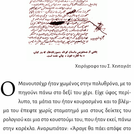
Χειρόγραφο του Σ. Χενταγιάτ
Ο
Μα­νου­τσέ­χρ ήταν χω­μέ­νος στην πο­λυ­θρό­να, με το
πη­γού­νι πά­νω στο δε­ξί του χέ­ρι. Εί­χε ύφος πε­ρί­
λυ­πο, τα μά­τια του ήταν κου­ρα­σμέ­να και το βλέμ­
μα του έπε­φτε χω­ρίς στα­μα­τη­μό μια στους δεί­κτες του
ρο­λο­γιού και μια στο κου­στού­μι του, που ήταν εκεί, πά­νω
στην κα­ρέ­κλα. Ανα­ρω­τιό­ταν: «Άρα­γε θα πά­ει από­ψε στο