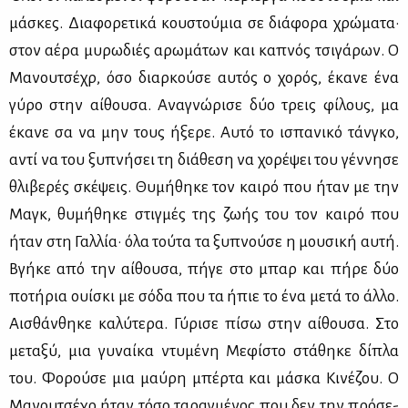
μά­σκες. Δια­φο­ρε­τι­κά κου­στού­μια σε διά­φο­ρα χρώ­μα­τα·
στον αέ­ρα μυ­ρω­διές αρω­μά­των και κα­πνός τσι­γά­ρων. Ο
Μα­νου­τσέ­χρ, όσο διαρ­κού­σε αυ­τός ο χο­ρός, έκα­νε ένα
γύ­ρο στην αί­θου­σα. Ανα­γνώ­ρι­σε δύο τρεις φί­λους, μα
έκα­νε σα να μην τους ήξε­ρε. Αυ­τό το ισπα­νι­κό τάν­γκο,
αντί να του ξυ­πνή­σει τη διά­θε­ση να χο­ρέ­ψει του γέν­νη­σε
θλι­βε­ρές σκέ­ψεις. Θυ­μή­θη­κε τον και­ρό που ήταν με την
Μαγκ, θυ­μή­θη­κε στιγ­μές της ζω­ής του τον και­ρό που
ήταν στη Γαλ­λία· όλα τού­τα τα ξυ­πνού­σε η μου­σι­κή αυ­τή.
Βγή­κε από την αί­θου­σα, πή­γε στο μπαρ και πή­ρε δύο
πο­τή­ρια ουί­σκι με σό­δα που τα ήπιε το ένα με­τά το άλ­λο.
Αι­σθάν­θη­κε κα­λύ­τε­ρα. Γύ­ρι­σε πί­σω στην αί­θου­σα. Στο
με­τα­ξύ, μια γυ­ναί­κα ντυ­μέ­νη Με­φί­στο στά­θη­κε δί­πλα
του. Φο­ρού­σε μια μαύ­ρη μπέρ­τα και μά­σκα Κι­νέ­ζου. Ο
Μα­νου­τσέ­χρ ήταν τό­σο τα­ραγ­μέ­νος που δεν την πρό­σε­