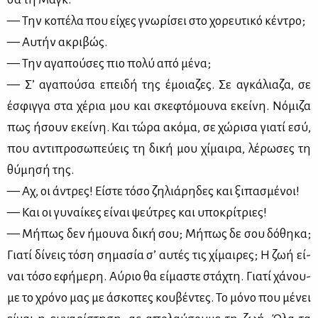
— Την κο­πέ­λα που εί­χες γνω­ρί­σει στο χο­ρευ­τι­κό κέ­ντρο;
— Αυ­τήν ακρι­βώς.
— Την αγα­πού­σες πιο πο­λύ από μέ­να;
— Σ’ αγα­πού­σα επει­δή της έμοια­ζες. Σε αγκά­λια­ζα, σε
έσφιγ­γα στα χέ­ρια μου και σκε­φτό­μου­να εκεί­νη. Νό­μι­ζα
πως ήσουν εκεί­νη. Και τώ­ρα ακό­μα, σε χώ­ρι­σα για­τί εσύ,
που αντι­προ­σω­πεύ­εις τη δι­κή μου χί­μαι­ρα, λέ­ρω­σες τη
θύ­μη­σή της.
— Αχ, οι άντρες! Εί­στε τό­σο ζη­λιά­ρη­δες και ξι­πα­σμέ­νοι!
— Και οι γυ­ναί­κες εί­ναι ψεύ­τρες και υπο­κρί­τριες!
— Μή­πως δεν ήμου­να δι­κή σου; Μή­πως δε σου δό­θη­κα;
Για­τί δί­νεις τό­ση ση­μα­σία σ’ αυ­τές τις χί­μαι­ρες; Η ζωή εί­
ναι τό­σο εφή­με­ρη. Αύ­ριο θα εί­μα­στε στά­χτη. Για­τί χά­νου­
με το χρό­νο μας με άσκο­πες κου­βέ­ντες. Το μό­νο που μέ­νει