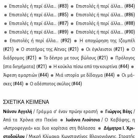
#83)
#84)
Επι­στο­λές ή πε­ρί άλ­λα... (
Επι­στο­λές ή πε­ρί άλ­λα... (
#85)
#86)
Επι­στο­λές ή πε­ρί άλ­λα... (
Επι­στο­λές ή πε­ρί άλ­λα... (
#87)
#88)
Επι­στο­λές ή πε­ρί άλ­λα... (
Επι­στο­λές ή πε­ρί άλ­λα... (
#89)
#90)
Επι­στο­λές ή πε­ρί άλ­λα... (
Επι­στο­λές ή πε­ρί άλ­λα... (
#92)
Επι­στο­λές ή πε­ρί άλ­λα... (
Η απο­χώ­ρη­ση της Ιζα­μπέλ
#21)
#21)
#21)
(
Ο στα­τή­ρας της Αίτ­νας (
Οι έγκλει­στοι (
Ο
#21)
#21)
διά­δρο­μος (
Το δέ­ντρο με τους βώ­λους (
Πρό­λο­γος
#21)
#44)
[στα δι­η­γή­μα­τα] (
Η κού­κλα πί­σω από την κουρ­τί­να (
#44)
#44)
Άφε­ση αμαρ­τιών (
Μιά ιστο­ρία με δί­δαγ­μα (
Oι μά­
#44)
#44)
σκες (
Ο αδέ­σπο­τος σκύ­λος (
ΣΧΕΤΙΚΑ ΚΕΙΜΕΝΑ
Νάν­συ Αγ­γε­λή
/ Γράμ­μα σ’ έναν πρώ­ην ερα­στή
Γιώρ­γος Βέ­ης
/
Από τα Χρό­νια στο Πε­κί­νο
Ιω­άν­να Λιού­τσια
/ Ο Κα­βά­φης, η
«Αστρο­φεγ­γιά» και δυο κο­ρί­τσια στη θά­λασ­σα
Δή­μη­τρα Ι. Χρι­
στο­δού­λου
/ Μι­κρή Κλί­μα­κα: Κων­στα­ντί­νος Βλα­χο­γιάν­νης, Στρα­τής