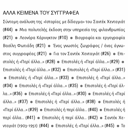
ΑΛΛΑ ΚΕΙΜΕΝΑ ΤΟΥ ΣΥΓΓΡΑΦΕΑ
Σύ­ντο­μη ανά­λυ­ση της «Ιστο­ρί­ας με δί­δαγ­μα» του Σα­ντέκ Χε­ντα­γιάτ
#44)
(
Μια πο­λυ­τε­λής έκ­δο­ση στην υπη­ρε­σία της φι­λαν­θρω­πί­ας
#21)
#10)
(
Λε­ο­νό­ρα Κά­ρινγ­κτον (
Βιο­γρα­φία και ερ­γο­γρα­φία
#21)
Βα­σί­λη Φω­τιά­δη (
Ένας γνω­στός ζω­γρά­φος / ένας άγνω­
#21)
#26)
στος συγ­γρα­φέ­ας (
Για τον Σα­ντέκ Χε­ντα­γιάτ (
Επι­
#28)
#29)
στο­λές ή «Πε­ρί άλ­λα...» (
Επι­στο­λές ή «Πε­ρί άλ­λα...» (
#32)
#31)
Επι­στο­λές ή «Πε­ρί άλ­λα...» (
Επι­στο­λές ή «Πε­ρί άλ­λα...» (
#33)
Επι­στο­λές ή «Πε­ρί άλ­λα...» (
Επι­στο­λές ή «Πε­ρί άλ­λα...»
#34)
#35)
(
Επι­στο­λές ή «Πε­ρί άλ­λα...» (
Επι­στο­λές ή «Πε­ρί άλ­
#36)
#30)
λα...» (
Επι­στο­λές ή «Πε­ρί άλ­λα...» (
Επι­στο­λές ή «Πε­ρί
#37)
#38)
άλ­λα...» (
Επι­στο­λές ή «Πε­ρί άλ­λα...» (
Επι­στο­λές ή
#39)
#40)
«Πε­ρί άλ­λα...» (
Επι­στο­λές ή πε­ρί άλ­λα... (
Επι­στο­λές ή
#41)
#42)
πε­ρί άλ­λα... (
Επι­στο­λές ή πε­ρί άλ­λα... (
Σα­ντέκ Χε­
#44)
#45)
ντα­γιάτ (1903-1951) (
Επι­στο­λές ή «Πε­ρί άλ­λα...» (
Το