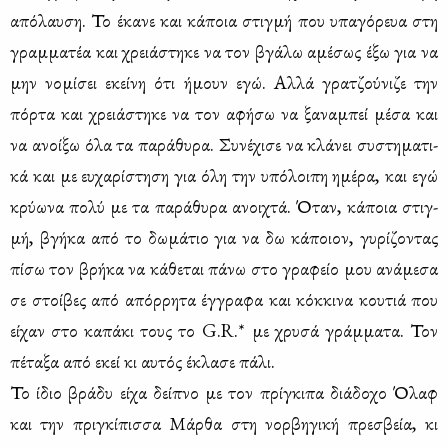
από­λαυ­ση. Το έκα­νε και κά­ποια στιγ­μή που υπα­γό­ρευα στη
γραμ­μα­τέα και χρειά­στη­κε να τον βγά­λω αμέ­σως έξω για να
μην νο­μί­σει εκεί­νη ότι ήμουν εγώ. Αλ­λά γρα­τζού­νι­ζε την
πόρ­τα και χρειά­στη­κε να τον αφή­σω να ξα­να­μπεί μέ­σα και
να ανοί­ξω όλα τα πα­ρά­θυ­ρα. Συ­νέ­χι­σε να κλά­νει συ­στη­μα­τι­
κά και με ευ­χα­ρί­στη­ση για όλη την υπό­λοι­πη ημέ­ρα, και εγώ
κρύ­ω­να πο­λύ με τα πα­ρά­θυ­ρα ανοι­χτά. Όταν, κά­ποια στιγ­
μή, βγή­κα από το δω­μά­τιο για να δω κά­ποιον, γυ­ρί­ζο­ντας
πί­σω τον βρή­κα να κά­θε­ται πά­νω στο γρα­φείο μου ανά­με­σα
σε στοί­βες από απόρ­ρη­τα έγ­γρα­φα και κόκ­κι­να κου­τιά που
εί­χαν στο κα­πά­κι τους το G.R.*
με χρυ­σά γράμ­μα­τα. Τον
πέ­τα­ξα από εκεί κι αυ­τός έκλα­σε πά­λι.
Το ίδιο βρά­δυ εί­χα δεί­πνο με τον πρί­γκι­πα διά­δο­χο Όλαφ
και την πρι­γκί­πισ­σα Μάρ­θα στη νορ­βη­γι­κή πρε­σβεία, κι