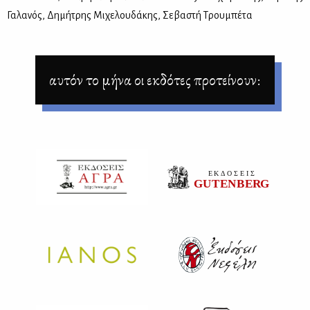
Γα­λα­νός, Δη­μή­τρης Μι­χε­λου­δά­κης, Σε­βα­στή Τρου­μπέ­τα
αυτόν το μήνα οι εκδότες προτείνουν: