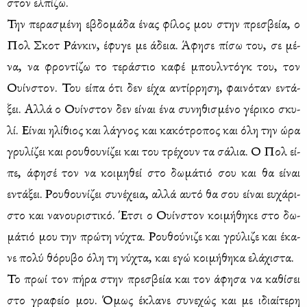
στον ελ­πί­ζω.
Την πε­ρα­σμέ­νη εβδο­μά­δα ένας φί­λος μου στην πρε­σβεία, ο
Πολ Σκοτ Ράν­κιν, έφυ­γε με άδεια. Άφη­σε πί­σω του, σε μέ­
να, να φρο­ντί­ζω το τε­ρά­στιο κα­φέ μπουλ­ντόγκ του, τον
Ουίν­στον. Του εί­πα ότι δεν εί­χα αντίρ­ρη­ση, φαι­νό­ταν εντά­
ξει. Αλ­λά ο Ουίν­στον δεν εί­ναι ένα συ­νη­θι­σμέ­νο γέ­ρι­κο σκυ­
λί. Εί­ναι ηλί­θιος και λά­γνος και κα­κό­τρο­πος και όλη την ώρα
γρυ­λί­ζει και ρου­θου­νί­ζει και του τρέ­χουν τα σά­λια. Ο Πολ εί­
πε, άφη­σέ τον να κοι­μη­θεί στο δω­μά­τιό σου και θα εί­ναι
εντά­ξει. Ρου­θου­νί­ζει συ­νέ­χεια, αλ­λά αυ­τό θα σου εί­ναι ευ­χά­ρι­
στο και να­νου­ρι­στι­κό. Έτσι ο Ουίν­στον κοι­μή­θη­κε στο δω­
μά­τιό μου την πρώ­τη νύ­χτα. Ρου­θού­νι­ζε και γρύ­λι­ζε και έκα­
νε πο­λύ θό­ρυ­βο όλη τη νύ­χτα, και εγώ κοι­μή­θη­κα ελά­χι­στα.
Το πρωί τον πή­ρα στην πρε­σβεία και τον άφη­σα να κα­θί­σει
στο γρα­φείο μου. Όμως έκλα­νε συ­νε­χώς και με ιδιαί­τε­ρη