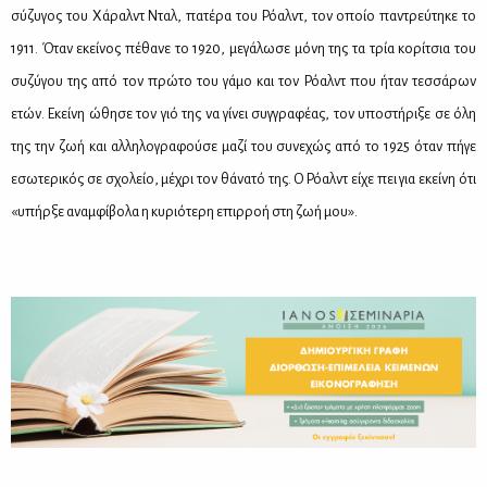
σύ­ζυ­γος του Χά­ραλντ Νταλ, πα­τέ­ρα του Ρό­αλντ, τον οποίο πα­ντρεύ­τη­κε το
1911. Όταν εκεί­νος πέ­θα­νε το 1920, με­γά­λω­σε μό­νη της τα τρία κο­ρί­τσια του
συ­ζύ­γου της από τον πρώ­το του γά­μο και τον Ρό­αλντ που ήταν τεσ­σά­ρων
ετών. Εκεί­νη ώθη­σε τον γιό της να γί­νει συγ­γρα­φέ­ας, τον υπο­στή­ρι­ξε σε όλη
της την ζωή και αλ­λη­λο­γρα­φού­σε μα­ζί του συ­νε­χώς από το 1925 όταν πή­γε
εσω­τε­ρι­κός σε σχο­λείο, μέ­χρι τον θά­να­τό της. Ο Ρό­αλντ εί­χε πει για εκεί­νη ότι
«υπήρ­ξε αναμ­φί­βο­λα η κυ­ριό­τε­ρη επιρ­ροή στη ζωή μου».