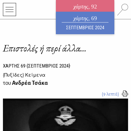
χάρτης
, 92
ηλεκτρονικό περιοδικό
χάρτης
, 69
ΑΥΓΟΥΣΤΟΣ 2026
ΣΕΠΤΕΜΒΡΙΟΣ 2024
Επιστολές ή περί άλλα...
ΧΑΡΤΗΣ
69
{ΣΕΠΤΕΜΒΡΙΟΣ 2024}
{
Πυξίδες
} Κείμενα
του
Ανδρέα Τσάκα
{9 λεπτά}