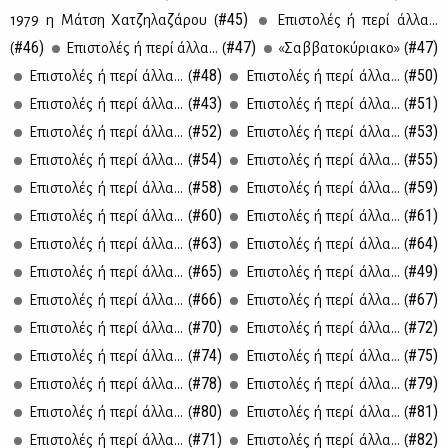
#45)
1979 η Μά­τση Χα­τζη­λα­ζά­ρου (
Επι­στο­λές ή πε­ρί άλ­λα...
#46)
#47)
#47)
(
Eπι­στο­λές ή πε­ρί άλ­λα... (
«Σαβ­βα­το­κύ­ρια­κο» (
#48)
#50)
Επι­στο­λές ή πε­ρί άλ­λα... (
Επι­στο­λές ή πε­ρί άλ­λα... (
#43)
#51)
Επι­στο­λές ή πε­ρί άλ­λα... (
Επι­στο­λές ή πε­ρί άλ­λα... (
#52)
#53)
Επι­στο­λές ή πε­ρί άλ­λα... (
Επι­στο­λές ή πε­ρί άλ­λα... (
#54)
#55)
Επι­στο­λές ή πε­ρί άλ­λα... (
Επι­στο­λές ή πε­ρί άλ­λα... (
#58)
#59)
Επι­στο­λές ή πε­ρί άλ­λα... (
Επι­στο­λές ή πε­ρί άλ­λα... (
#60)
#61)
Επι­στο­λές ή πε­ρί άλ­λα... (
Επι­στο­λές ή πε­ρί άλ­λα... (
#63)
#64)
Επι­στο­λές ή πε­ρί άλ­λα... (
Επι­στο­λές ή πε­ρί άλ­λα... (
#65)
#49)
Επι­στο­λές ή πε­ρί άλ­λα... (
Επι­στο­λές ή πε­ρί άλ­λα... (
#66)
#67)
Επι­στο­λές ή πε­ρί άλ­λα... (
Επι­στο­λές ή πε­ρί άλ­λα... (
#70)
#72)
Επι­στο­λές ή πε­ρί άλ­λα... (
Επι­στο­λές ή πε­ρί άλ­λα... (
#74)
#75)
Επι­στο­λές ή πε­ρί άλ­λα... (
Επι­στο­λές ή πε­ρί άλ­λα... (
#78)
#79)
Επι­στο­λές ή πε­ρί άλ­λα... (
Επι­στο­λές ή πε­ρί άλ­λα... (
#80)
#81)
Επι­στο­λές ή πε­ρί άλ­λα... (
Επι­στο­λές ή πε­ρί άλ­λα... (
#71)
#82)
Επι­στο­λές ή πε­ρί άλ­λα... (
Επι­στο­λές ή πε­ρί άλ­λα... (