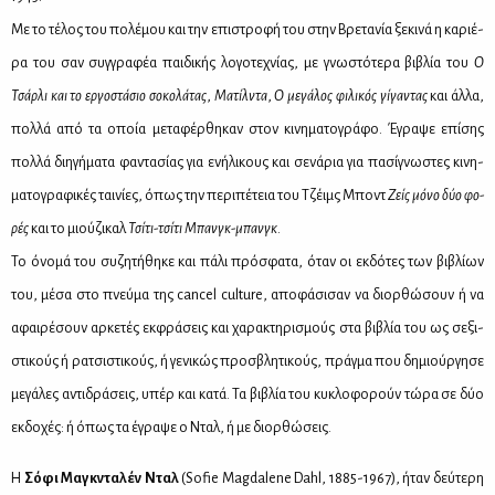
Με το τέ­λος του πο­λέ­μου και την επι­στρο­φή του στην Βρε­τα­νία ξε­κι­νά η κα­ριέ­
ρα του σαν συγ­γρα­φέα παι­δι­κής λο­γο­τε­χνί­ας, με γνω­στό­τε­ρα βι­βλία του
Ο
Τσάρ­λι και το ερ­γο­στά­σιο σο­κο­λά­τας
,
Μα­τίλ­ντα
,
Ο με­γά­λος φι­λι­κός γί­γα­ντας
και άλ­λα,
πολ­λά από τα οποία με­τα­φέρ­θη­καν στον κι­νη­μα­το­γρά­φο. Έγρα­ψε επί­σης
πολ­λά δι­η­γή­μα­τα φα­ντα­σί­ας για ενή­λι­κους και σε­νά­ρια για πα­σί­γνω­στες κι­νη­
μα­το­γρα­φι­κές ται­νί­ες, όπως την πε­ρι­πέ­τεια του Τζέιμς Μποντ
Ζείς μό­νο δύο φο­
ρές
και το μιού­ζι­καλ
Τσί­τι-τσί­τι Μπανγκ-μπανγκ
.
Το όνο­μά του συ­ζη­τή­θη­κε και πά­λι πρό­σφα­τα, όταν οι εκ­δό­τες των βι­βλί­ων
του, μέ­σα στο πνεύ­μα της cancel culture, απο­φά­σι­σαν να διορ­θώ­σουν ή να
αφαι­ρέ­σουν αρ­κε­τές εκ­φρά­σεις και χα­ρα­κτη­ρι­σμούς στα βι­βλία του ως σε­ξι­
στι­κούς ή ρα­τσι­στι­κούς, ή γε­νι­κώς προ­σβλη­τι­κούς, πράγ­μα που δη­μιούρ­γη­σε
με­γά­λες αντι­δρά­σεις, υπέρ και κα­τά. Τα βι­βλία του κυ­κλο­φο­ρούν τώ­ρα σε δύο
εκ­δο­χές: ή όπως τα έγρα­ψε ο Νταλ, ή με διορ­θώ­σεις.
Η
Σό­φι Μαγκ­ντα­λέν Νταλ
(Sofie Magdalene Dahl, 1885-1967), ήταν δεύ­τε­ρη