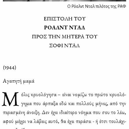
Ο Ρόαλντ Νταλ πιλότος της ΡΑΦ
ΕΠΙ­ΣΤΟ­ΛΗ ΤΟΥ
ΡΟ­ΑΛΝΤ ΝΤΑΛ
ΠΡΟΣ ΤΗΝ
ΜΗ­ΤΕ­ΡΑ ΤΟΥ
ΣΟ­ΦΙ ΝΤΑΛ
(1944)
Αγα­πη­τή μα­μά
Μ
όλις κρυο­λό­γη­σα – εί­ναι νο­μί­ζω το πρώ­το κρυο­λό­
γη­μα που άρ­πα­ξα εδώ και πολ­λούς μή­νες, από την
πε­ρα­σμέ­νη άνοι­ξη. Δεν έχει ιδιαί­τε­ρο νό­η­μα που σου το λέω,
αφού μέ­χρι να λά­βεις αυ­τό, θα έχει πε­ρά­σει - ή έτσι του­λά­χι­