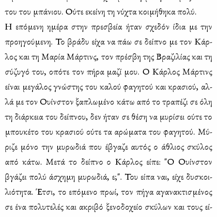
του του μπά­νιου. Ού­τε εκεί­νη τη νύ­χτα κοι­μή­θη­κα πο­λύ.
Η επό­με­νη ημέ­ρα στην πρε­σβεία ήταν σχε­δόν ίδια με την
προη­γού­με­νη. Το βρά­δυ εί­χα να πάω σε δεί­πνο με τον Κάρ­
λος και τη Μα­ρία Μάρ­τινς, τον πρέ­σβη της Βρα­ζι­λί­ας και τη
σύ­ζυ­γό του, οπό­τε τον πή­ρα μα­ζί μου. Ο Κάρ­λος Μάρ­τινς
εί­ναι με­γά­λος γνώ­στης του κα­λού φα­γη­τού και κρα­σιού, αλ­
λά με τον Ουίν­στον ξα­πλω­μέ­νο κά­τω από το τρα­πέ­ζι σε όλη
τη διάρ­κεια του δεί­πνου, δεν ήταν σε θέ­ση να μυ­ρί­σει ού­τε το
μπου­κέ­το του κρα­σιού ού­τε τα αρώ­μα­τα του φα­γη­τού. Μύ­
ρι­ζε μό­νο την μυ­ρω­διά που έβγα­ζε αυ­τός ο άθλιος σκύ­λος
από κά­τω. Με­τά το δεί­πνο ο Κάρ­λος εί­πε: "Ο Ουίν­στον
βγά­ζει πο­λύ άσχη­μη μυ­ρω­διά, ε;". Του εί­πα ναι, εί­χε δυ­σκοι­
λιό­τη­τα. Έτσι, το επό­με­νο πρωί, τον πή­γα αγα­να­κτι­σμέ­νος
σε ένα πο­λυ­τε­λές και ακρι­βό ξε­νο­δο­χείο σκύ­λων και τους εί­