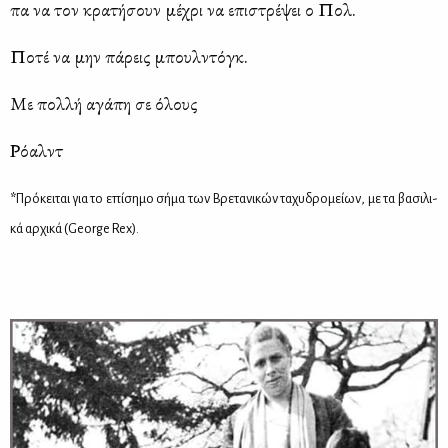
πα να τον κρα­τή­σουν μέ­χρι να επι­στρέ­ψει ο Πολ.
Πο­τέ να μην πά­ρεις μπουλ­ντόγκ.
Με πολ­λή αγά­πη σε όλους
Ρό­αλντ
*
Πρό­κει­ται για το επί­ση­μο σή­μα των Βρε­τα­νι­κών τα­χυ­δρο­μεί­ων, με τα βα­σι­λι­
κά αρ­χι­κά (George Rex).