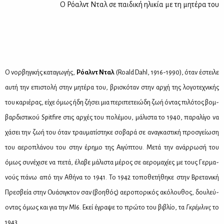
Ο Ρόαλντ Νταλ σε παιδική ηλικία με τη μητέρα του
Ο νορ­βη­γι­κής κα­τα­γω­γής,
Ρό­αλντ Νταλ
(Roald Dahl, 1916-1990), όταν έστει­λε
αυ­τή την επι­στο­λή στην μη­τέ­ρα του, βρι­σκό­ταν στην αρ­χή της λο­γο­τε­χνι­κής
του κα­ριέ­ρας, εί­χε όμως ήδη ζή­σει μια πε­ρι­πε­τειώ­δη ζωή όντας πι­λό­τος βομ­
βαρ­δι­στι­κού Spitfire στις αρ­χές του πο­λέ­μου, μά­λι­στα το 1940, πα­ρα­λί­γο να
χά­σει την ζωή του όταν τραυ­μα­τί­στη­κε σο­βα­ρά σε ανα­γκα­στι­κή προ­σγεί­ω­ση
του αε­ρο­πλά­νου του στην έρη­μο της Αι­γύ­πτου. Με­τά την ανάρ­ρω­σή του
όμως συ­νέ­χι­σε να πε­τά, έλα­βε μά­λι­στα μέ­ρος σε αε­ρο­μα­χί­ες με τους Γερ­μα­
νούς πά­νω από την Αθή­να το 1941. Το 1942 το­πο­θε­τή­θη­κε στην Βρε­τα­νι­κή
Πρε­σβεία στην Ουά­σιγ­κτον σαν (βοη­θός) αε­ρο­πο­ρι­κός ακό­λου­θος, δου­λεύ­
ο­ντας όμως και για την ΜΙ6. Εκεί έγρα­ψε το πρώ­το του βι­βλίο, τα
Γκρέμ­λινς
το
1943.