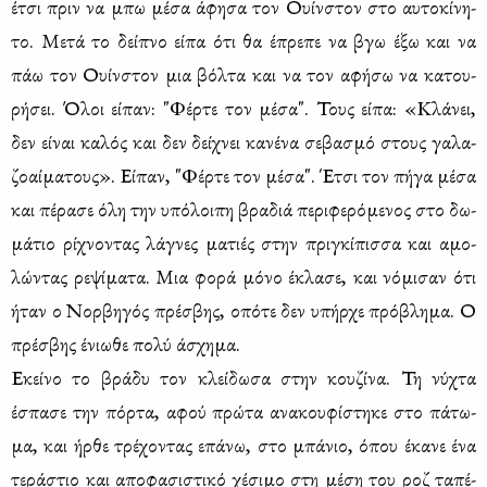
έτσι πριν να μπω μέ­σα άφη­σα τον Ουίν­στον στο αυ­το­κί­νη­
το. Με­τά το δεί­πνο εί­πα ότι θα έπρε­πε να βγω έξω και να
πάω τον Ουίν­στον μια βόλ­τα και να τον αφή­σω να κα­του­
ρή­σει. Όλοι εί­παν: "Φέρ­τε τον μέ­σα". Τους εί­πα: «Κλά­νει,
δεν εί­ναι κα­λός και δεν δεί­χνει κα­νέ­να σε­βα­σμό στους γα­λα­
ζο­αί­μα­τους». Εί­παν, "Φέρ­τε τον μέ­σα". Έτσι τον πή­γα μέ­σα
και πέ­ρα­σε όλη την υπό­λοι­πη βρα­διά πε­ρι­φε­ρό­με­νος στο δω­
μά­τιο ρί­χνο­ντας λά­γνες μα­τιές στην πρι­γκί­πισ­σα και αμο­
λώ­ντας ρε­ψί­μα­τα. Μια φο­ρά μό­νο έκλα­σε, και νό­μι­σαν ότι
ήταν ο Νορ­βη­γός πρέ­σβης, οπό­τε δεν υπήρ­χε πρό­βλη­μα. Ο
πρέ­σβης ένιω­θε πο­λύ άσχη­μα.
Εκεί­νο το βρά­δυ τον κλεί­δω­σα στην κου­ζί­να. Τη νύ­χτα
έσπα­σε την πόρ­τα, αφού πρώ­τα ανα­κου­φί­στη­κε στο πά­τω­
μα, και ήρ­θε τρέ­χο­ντας επά­νω, στο μπά­νιο, όπου έκα­νε ένα
τε­ρά­στιο και απο­φα­σι­στι­κό χέ­σι­μο στη μέ­ση του ροζ τα­πέ­