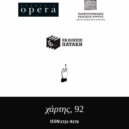
χάρτης
, 92
ΙSSN 2732-8279