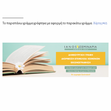
____________
Το πα­ρα­πά­νω γράμ­μα γρά­φτη­κε με αφορ­μή το πα­ρα­κά­τω γράμ­μα:
Xάρ­της
#65