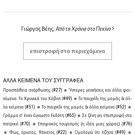
Γιώργος Βέης,
Από τα Χρόνια στο Πεκίνο
επιστροφή στα περιεχόμενα
ΑΛΛΑ ΚΕΙΜΕΝΑ ΤΟΥ ΣΥΓΓΡΑΦΕΑ
#27)
Προ­σπά­θεια ανόρ­θω­σης (
Ύστε­ρες γεν­νή­σεις και άλ­λα φαι­
#49)
νό­με­να: Τα Χρο­νι­κά του Κό­βιντ (
Το παι­χνί­δι της μα­μάς & άλ­
#51)
#52)
λα κεί­με­να (
Το παι­χνί­δι της μα­μάς & άλ­λα κεί­με­να (
#65)
Γράμ­μα σ’ έναν άγνω­στο Εκ­δό­τη (
Σε ξέ­νη γη: επι­στρο­φή στο
#70)
#76)
πα­τρι­κό (
Επο­χια­κός του­ρι­σμός (η ιδέα μιας χώ­ρας) (
#22)
#49)
Φως, έρω­τας, θά­να­τος (
Ομο­λο­γώ ότι έζη­σα (