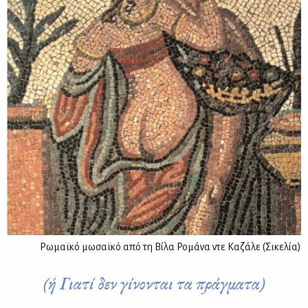
Ρωμαϊκό μωσαϊκό από τη Βίλα Ρομάνα ντε Καζάλε (Σικελία)
(ή Γιατί δεν γίνονται τα πράγματα)