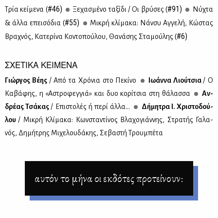
#46)
#91)
Τρία κεί­με­να (
Ξε­χα­σμέ­νο τα­ξί­δι / Οι βρύ­σες (
Νύ­χτα
#55)
& άλ­λα επει­σό­δια (
Μι­κρή κλί­μα­κα: Νάν­συ Αγ­γε­λή, Κώ­στας
#6)
Βρα­χνός, Κα­τε­ρί­να Κο­ντο­πού­λου, Θα­νά­σης Στα­μού­λης (
ΣΧΕΤΙΚΑ ΚΕΙΜΕΝΑ
Γιώρ­γος Βέ­ης
/ Από τα Χρό­νια στο Πε­κί­νο
Ιω­άν­να Λιού­τσια
/ Ο
Κα­βά­φης, η «Αστρο­φεγ­γιά» και δυο κο­ρί­τσια στη θά­λασ­σα
Αν­
δρέ­ας Τσά­κας
/ Επι­στο­λές ή πε­ρί άλ­λα...
Δή­μη­τρα Ι. Χρι­στο­δού­
λου
/ Μι­κρή Κλί­μα­κα: Κων­στα­ντί­νος Βλα­χο­γιάν­νης, Στρα­τής Γα­λα­
νός, Δη­μή­τρης Μι­χε­λου­δά­κης, Σε­βα­στή Τρου­μπέ­τα
αυτόν το μήνα οι εκδότες προτείνουν: