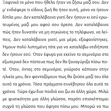
Ξαφ­νι­κά το μό­νο που ήθε­λα ήταν να ζή­σω μα­ζί σου. Δεν
μ’ εν­διέ­φε­ρε τι εί­δους ζωή θα ήταν αυ­τή, μό­νο να ήσουν
δί­πλα μου. Δεν κα­τα­λά­βαι­να για­τί δεν ήσουν κι εσύ ερω­
τευ­μέ­νος μα­ζί μου αφού σου άρε­σα. Δεν κα­τα­λά­βαι­να
πώς ήταν δυ­να­τόν να μη ση­κώ­νεις το τη­λέ­φω­νο, να λεί­
πεις. Δεν κα­τα­λά­βαι­να για­τί, μια μέ­ρα, εξα­φα­νί­στη­κες.
Ήμουν πο­λύ λυ­πη­μέ­νη τό­τε για να κα­τα­λά­βω οτι­δή­πο­τε
δεν ήσουν εσύ. Όταν έφυ­γα για εκεί­νο το σε­μι­νά­ριο στο
εξω­τε­ρι­κό δεν πί­στευα πως δεν θα ξα­να­γύ­ρι­ζα πί­σω πο­
τέ. Όταν, όντας στο σε­μι­νά­ριο, γνώ­ρι­σα κά­ποιον στην
ηλι­κία μου, δεν φα­ντα­ζό­μουν πως θα ζού­σα μα­ζί του όλα
αυ­τά τα χρό­νια. Τό­σα πράγ­μα­τα συ­νέ­βη­σαν όλα αυ­τά τα
χρό­νια. Τώ­ρα έχω δυο παι­διά και ζω σε άλ­λη χώ­ρα. Μι­λώ
με φυ­σι­κό­τη­τα μια άλ­λη γλώσ­σα, πα­ρό­τι επι­σκέ­πτο­μαι
συ­χνά τη γλώσ­σα που άφη­σα πί­σω μου. Μπο­ρώ να πω