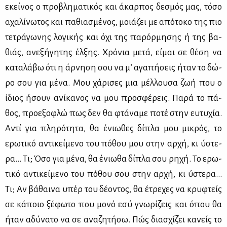
εκεί­νος ο προ­βλη­μα­τι­κός και άκαρ­πος δε­σμός μας, τό­σο
αχα­λί­νω­τος και πα­θια­σμέ­νος, μοιά­ζει με από­το­κο της πιο
τε­τρά­γω­νης λο­γι­κής και όχι της πα­ρόρ­μη­σης ή της βα­
θιάς, ανε­ξή­γη­της έλ­ξης. Χρό­νια με­τά, εί­μαι σε θέ­ση να
κα­τα­λά­βω ότι η άρ­νη­ση σου να μ’ αγα­πή­σεις ήταν το δώ­
ρο σου για μέ­να. Μου χά­ρι­σες μια μέλ­λου­σα ζωή που ο
ίδιος ήσουν ανί­κα­νος να μου προ­σφέ­ρεις. Πα­ρά το πά­
θος, προ­ε­ξο­φλώ πως δεν θα φτά­να­με πο­τέ στην ευ­τυ­χία.
Αντί για πλη­ρό­τη­τα, θα ένιω­θες δί­πλα μου μι­κρός, το
ερω­τι­κό αντι­κεί­με­νο του πό­θου μου στην αρ­χή, κι ύστε­
ρα… Τι; Όσο για μέ­να, θα ένιω­θα δί­πλα σου ρη­χή. Το ερω­
τι­κό αντι­κεί­με­νο του πό­θου σου στην αρ­χή, κι ύστε­ρα…
Τι; Αν βά­θαι­να υπέρ του δέ­ο­ντος, θα έτρε­χες να κρυ­φτείς
σε κά­ποιο ξέ­φω­το που μο­νό εσύ γνω­ρί­ζεις και όπου θα
ήταν αδύ­να­το να σε ανα­ζη­τή­σω. Πώς δια­σχί­ζει κα­νείς το