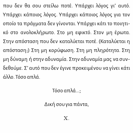
που δεν θα σου στεί­λω πο­τέ. Υπάρ­χει λό­γος γι’ αυ­τό.
Υπάρ­χει κά­ποιος λό­γος. Υπάρ­χει κά­ποιος λό­γος για τον
οποίο τα πράγ­μα­τα δεν γί­νο­νται. Υπάρ­χει κά­τι το ποι­η­τι­
κό στο ανο­λο­κλή­ρω­το. Στο μη εφι­κτό. Στον μη έρω­τα.
Στην από­στα­ση που δεν κα­τα­λύ­ε­ται πο­τέ. (Κα­τα­λύ­ε­ται η
από­στα­ση;) Στη μη κο­ρύ­φω­ση. Στη μη πλη­ρό­τη­τα. Στη
μη δύ­να­μη ή στην αδυ­να­μία. Στην αδυ­να­μία μας να συν­
δε­θού­με. Σ’ αυ­τό που δεν έγι­νε προ­κει­μέ­νου να γί­νει κά­τι
άλ­λο. Τό­σο απλά.
Τό­σο απλά...;
Δι­κή σου για πά­ντα,
Χ
.