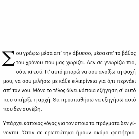
Σ
ου γρά­φω μέ­σα απ’ την άβυσ­σο, μέ­σα απ’ το βά­θος
του χρό­νου που μας χω­ρί­ζει. Δεν σε γνω­ρί­ζω πια,
ού­τε κι εσύ. Γι’ αυ­τό μπο­ρώ να σου ανοί­ξω τη ψυ­χή
μου, να σου μι­λή­σω με κά­θε ει­λι­κρί­νεια για ό,τι περ­νά­ει
απ’ τον νου. Μό­νο το τέ­λος δί­νει κά­ποια εξή­γη­ση σ’ αυ­τό
που υπήρ­ξε η αρ­χή. Θα προ­σπα­θή­σω να εξη­γή­σω αυ­τό
που δεν συ­νέ­βη.
Υπάρ­χει κά­ποιος λό­γος για τον οποίο τα πράγ­μα­τα δεν γί­
νο­νται. Όταν σε ερω­τεύ­τη­κα ήμουν ακό­μα φοι­τή­τρια.