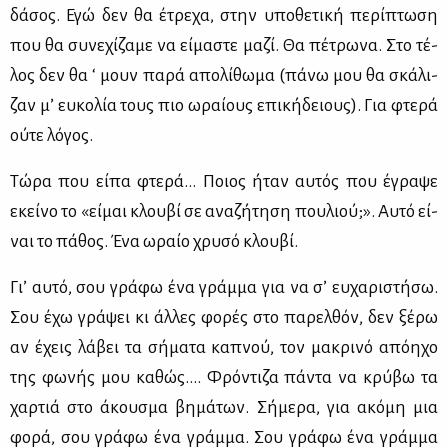
δά­σος. Εγώ δεν θα έτρε­χα, στην υπο­θε­τι­κή πε­ρί­πτω­ση
που θα συ­νε­χί­ζα­με να εί­μα­στε μα­ζί. Θα πέ­τρω­να. Στο τέ­
λος δεν θα ‘ μουν πα­ρά απο­λί­θω­μα (πά­νω μου θα σκά­λι­
ζαν μ’ ευ­κο­λία τους πιο ωραί­ους επι­κή­δειους). Για φτε­ρά
ού­τε λό­γος.
Τώ­ρα που εί­πα φτε­ρά… Ποιος ήταν αυ­τός που έγρα­ψε
εκεί­νο το «εί­μαι κλου­βί σε ανα­ζή­τη­ση που­λιού;». Αυ­τό εί­
ναι το πά­θος. Ένα ωραίο χρυ­σό κλου­βί.
Γι’ αυ­τό, σου γρά­φω ένα γράμ­μα για να σ’ ευ­χα­ρι­στή­σω.
Σου έχω γρά­ψει κι άλ­λες φο­ρές στο πα­ρελ­θόν, δεν ξέ­ρω
αν έχεις λά­βει τα σή­μα­τα κα­πνού, τον μα­κρι­νό από­η­χο
της φω­νής μου κα­θώς…. Φρό­ντι­ζα πά­ντα να κρύ­βω τα
χαρ­τιά στο άκου­σμα βη­μά­των. Σή­με­ρα, για ακό­μη μια
φο­ρά, σου γρά­φω ένα γράμ­μα. Σου γρά­φω ένα γράμ­μα