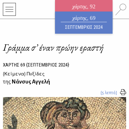
χάρτης
, 92
ηλεκτρονικό περιοδικό
χάρτης
, 69
ΑΥΓΟΥΣΤΟΣ 2026
ΣΕΠΤΕΜΒΡΙΟΣ 2024
Γράμμα σ’ έναν πρώην εραστή
ΧΑΡΤΗΣ
69
{ΣΕΠΤΕΜΒΡΙΟΣ 2024}
{
Κείμενα
} Πυξίδες
της
Νάνσυς Αγγελή
{5 λεπτά}