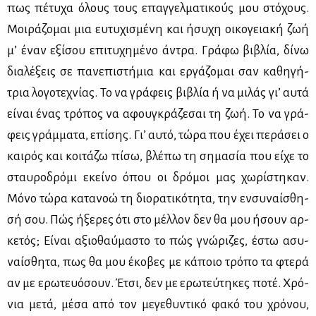
πως πέ­τυ­χα όλους τους επαγ­γελ­μα­τι­κούς μου στό­χους.
Μοι­ρά­ζο­μαι μια ευ­τυ­χι­σμέ­νη και ήσυ­χη οι­κο­γεια­κή ζωή
μ’ έναν εξί­σου επι­τυ­χη­μέ­νο άντρα. Γρά­φω βι­βλία, δί­νω
δια­λέ­ξεις σε πα­νε­πι­στή­μια και ερ­γά­ζο­μαι σαν κα­θη­γή­
τρια λο­γο­τε­χνί­ας. Το να γρά­φεις βι­βλία ή να μι­λάς γι’ αυ­τά
εί­ναι ένας τρό­πος να αφου­γκρά­ζε­σαι τη ζωή. Το να γρά­
φεις γράμ­μα­τα, επί­σης. Γι’ αυ­τό, τώ­ρα που έχει πε­ρά­σει ο
και­ρός και κοι­τά­ζω πί­σω, βλέ­πω τη ση­μα­σία που εί­χε το
σταυ­ρο­δρό­μι εκεί­νο όπου οι δρό­μοι μας χω­ρί­στη­καν.
Μό­νο τώ­ρα κα­τα­νοώ τη διο­ρα­τι­κό­τη­τα, την εν­συ­ναί­σθη­
σή σου. Πώς ήξε­ρες ότι στο μέλ­λον δεν θα μου ήσουν αρ­
κε­τός; Εί­ναι αξιο­θαύ­μα­στο το πώς γνώ­ρι­ζες, έστω ασυ­
ναί­σθη­τα, πως θα μου έκο­βες με κά­ποιο τρό­πο τα φτε­ρά
αν με ερω­τευό­σουν. Έτσι, δεν με ερω­τεύ­τη­κες πο­τέ. Χρό­
νια με­τά, μέ­σα από τον με­γε­θυ­ντι­κό φα­κό του χρό­νου,