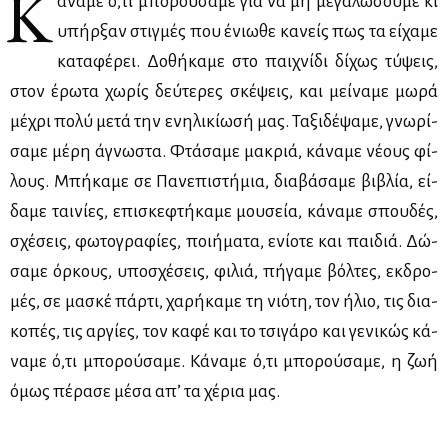
Κ
άνα­με ό,τι μπο­ρού­σα­με για να μη με­γα­λώ­σου­με κι
υπήρ­ξαν στιγ­μές που ένιω­θε κα­νείς πως τα εί­χα­με
κα­τα­φέ­ρει. Δο­θή­κα­με στο παι­χνί­δι δί­χως τύ­ψεις,
στον έρω­τα χω­ρίς δεύ­τε­ρες σκέ­ψεις, και μεί­να­με μω­ρά
μέ­χρι πο­λύ με­τά την ενη­λι­κί­ω­σή μας. Τα­ξι­δέ­ψα­με, γνω­ρί­
σα­με μέ­ρη άγνω­στα. Φτά­σα­με μα­κριά, κά­να­με νέ­ους φί­
λους. Μπή­κα­με σε Πα­νε­πι­στή­μια, δια­βά­σα­με βι­βλία, εί­
δα­με ται­νί­ες, επι­σκε­φτή­κα­με μου­σεία, κά­να­με σπου­δές,
σχέ­σεις, φω­το­γρα­φί­ες, ποι­ή­μα­τα, ενί­ο­τε και παι­διά. Δώ­
σα­με όρ­κους, υπο­σχέ­σεις, φι­λιά, πή­γα­με βόλ­τες, εκ­δρο­
μές, σε μα­σκέ πάρ­τι, χα­ρή­κα­με τη νιό­τη, τον ήλιο, τις δια­
κο­πές, τις αρ­γί­ες, τον κα­φέ και το τσι­γά­ρο και γε­νι­κώς κά­
να­με ό,τι μπο­ρού­σα­με. Κά­να­με ό,τι μπο­ρού­σα­με, η ζωή
όμως πέ­ρα­σε μέ­σα απ’ τα χέ­ρια μας.