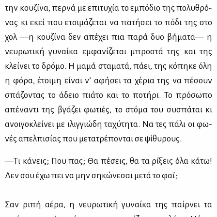
την κου­ζί­να, περ­νά με επι­τυ­χία το εμπό­διο της πο­λυ­θρό­
νας κι εκεί που ετοι­μά­ζε­ται να πα­τή­σει το πό­δι της στο
χολ —η κου­ζί­να δεν απέ­χει πια πα­ρά δυο βή­μα­τα— η
νευ­ρω­τι­κή γυ­ναί­κα εμ­φα­νί­ζε­ται μπρο­στά της και της
κλεί­νει το δρό­μο. Η μα­μά στα­μα­τά, πά­ει, της κό­πη­κε όλη
η φό­ρα, έτοι­μη εί­ναι ν’ αφή­σει τα χέ­ρια της να πέ­σουν
σπά­ζο­ντας το άδειο πιά­το και το πο­τή­ρι. Το πρό­σω­πο
απέ­να­ντι της βγά­ζει φω­τιές, το στό­μα του συ­σπά­ται κι
ανοι­γο­κλεί­νει με ιλιγ­γιώ­δη τα­χύ­τη­τα. Να τες πά­λι οι φω­
νές απελ­πι­σί­ας που με­τα­τρέ­πο­νται σε ψί­θυ­ρους.
—Τι κά­νεις; Που πας; Θα πέ­σεις, θα τα ρί­ξεις όλα κά­τω!
Δεν σου έχω πει να μην ση­κώ­νε­σαι με­τά το φαϊ;
Σαν ρι­πή αέ­ρα, η νευ­ρω­τι­κή γυ­ναί­κα της παίρ­νει τα