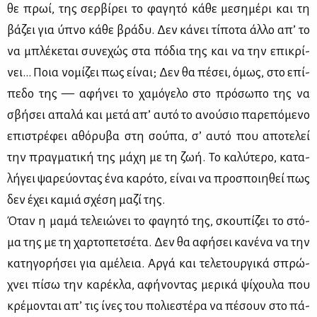
θε πρωί, της σερ­βί­ρει το φα­γη­τό κά­θε με­ση­μέ­ρι και τη
βά­ζει για ύπνο κά­θε βρά­δυ. Δεν κά­νει τί­πο­τα άλ­λο απ’ το
να μπλέ­κε­ται συ­νε­χώς στα πό­δια της και να την επι­κρί­
νει... Ποια νο­μί­ζει πως εί­ναι; Δεν θα πέ­σει, όμως, στο επί­
πε­δο της — αφή­νει το χα­μό­γε­λο στο πρό­σω­πο της να
σβή­σει απα­λά και με­τά απ’ αυ­τό το ανού­σιο πα­ρε­πό­με­νο
επι­στρέ­φει αθό­ρυ­βα στη σού­πα, σ’ αυ­τό που απο­τε­λεί
την πραγ­μα­τι­κή της μά­χη με τη ζωή. Το κα­λύ­τε­ρο, κα­τα­
λή­γει ψα­ρεύ­ο­ντας ένα κα­ρό­το, εί­ναι να προ­σποι­η­θεί πως
δεν έχει κα­μιά σχέ­ση μα­ζί της.
Όταν η μα­μά τε­λειώ­νει το φα­γη­τό της, σκου­πί­ζει το στό­
μα της με τη χαρ­το­πε­τσέ­τα. Δεν θα αφή­σει κα­νέ­να να την
κα­τη­γο­ρή­σει για αμέ­λεια. Αρ­γά και τε­λε­τουρ­γι­κά σπρώ­
χνει πί­σω την κα­ρέ­κλα, αφή­νο­ντας με­ρι­κά ψί­χου­λα που
κρέ­μο­νται απ’ τις ίνες του πο­λιε­στέ­ρα να πέ­σουν στο πά­