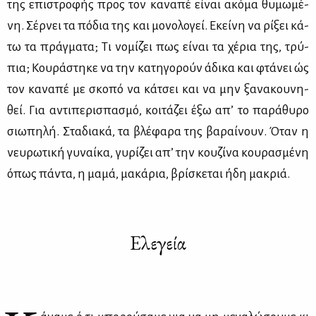
της επι­στρο­φής προς τον κα­να­πέ εί­ναι ακό­μα θυ­μω­μέ­
νη. Σέρ­νει τα πό­δια της και μο­νο­λο­γεί. Εκεί­νη να ρί­ξει κά­
τω τα πράγ­μα­τα; Τι νο­μί­ζει πως εί­ναι τα χέ­ρια της, τρύ­
πια; Κου­ρά­στη­κε να την κα­τη­γο­ρούν άδι­κα και φτά­νει ώς
τον κα­να­πέ με σκο­πό να κά­τσει και να μην ξα­να­κου­νη­
θεί. Για αντι­πε­ρι­σπα­σμό, κοι­τά­ζει έξω απ’ το πα­ρά­θυ­ρο
σιω­πη­λή. Στα­δια­κά, τα βλέ­φα­ρα της βα­ραί­νουν. Όταν η
νευ­ρω­τι­κή γυ­ναί­κα, γυ­ρί­ζει απ’ την κου­ζί­να κου­ρα­σμέ­νη
όπως πά­ντα, η μα­μά, μα­κά­ρια, βρί­σκε­ται ήδη μα­κριά.
Ελεγεία