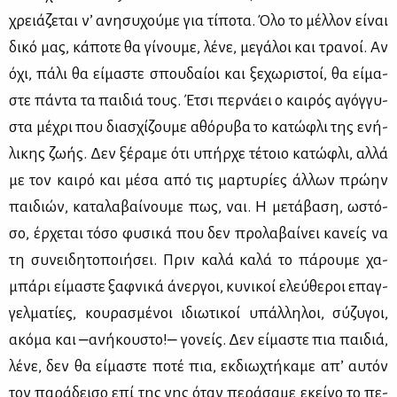
χρειά­ζε­ται ν’ ανη­συ­χού­με για τί­πο­τα. Όλο το μέλ­λον εί­ναι
δι­κό μας, κά­πο­τε θα γί­νου­με, λέ­νε, με­γά­λοι και τρα­νοί. Αν
όχι, πά­λι θα εί­μα­στε σπου­δαί­οι και ξε­χω­ρι­στοί, θα εί­μα­
στε πά­ντα τα παι­διά τους. Έτσι περ­νά­ει ο και­ρός αγόγ­γυ­
στα μέ­χρι που δια­σχί­ζου­με αθό­ρυ­βα το κα­τώ­φλι της ενή­
λι­κης ζω­ής. Δεν ξέ­ρα­με ότι υπήρ­χε τέ­τοιο κα­τώ­φλι, αλ­λά
με τον και­ρό και μέ­σα από τις μαρ­τυ­ρί­ες άλ­λων πρώ­ην
παι­διών, κα­τα­λα­βαί­νου­με πως, ναι. Η με­τά­βα­ση, ωστό­
σο, έρ­χε­ται τό­σο φυ­σι­κά που δεν προ­λα­βαί­νει κα­νείς να
τη συ­νει­δη­το­ποι­ή­σει. Πριν κα­λά κα­λά το πά­ρου­με χα­
μπά­ρι εί­μα­στε ξαφ­νι­κά άνερ­γοι, κυ­νι­κοί ελεύ­θε­ροι επαγ­
γελ­μα­τί­ες, κου­ρα­σμέ­νοι ιδιω­τι­κοί υπάλ­λη­λοι, σύ­ζυ­γοι,
ακό­μα και ‒ανή­κου­στο!‒ γο­νείς. Δεν εί­μα­στε πια παι­διά,
λέ­νε, δεν θα εί­μα­στε πο­τέ πια, εκ­διω­χτή­κα­με απ’ αυ­τόν
τον πα­ρά­δει­σο επί της γης όταν πε­ρά­σα­με εκεί­νο το πε­