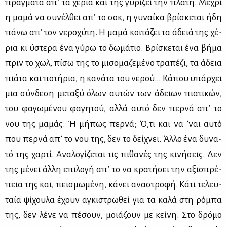
πράγ­μα­τα απ’ τα χέ­ρια και της γυ­ρί­ζει την πλά­τη. Μέ­χρι
η μα­μά να συ­νέλ­θει απ’ το σοκ, η γυ­ναί­κα βρί­σκε­ται ήδη
πά­νω απ’ τον νε­ρο­χύ­τη. Η μα­μά κοι­τά­ζει τα άδειά της χέ­
ρια κι ύστε­ρα ένα γύ­ρω το δω­μά­τιο. Βρί­σκε­ται ένα βή­μα
πριν το χωλ, πί­σω της το μι­σο­μα­ζε­μέ­νο τρα­πέ­ζι, τα άδεια
πιά­τα και πο­τή­ρια, η κα­νά­τα του νε­ρού... Κά­που υπάρ­χει
μια σύν­δε­ση με­τα­ξύ όλων αυ­τών των άδειων πια­τι­κών,
του φα­γω­μέ­νου φα­γη­τού, αλ­λά αυ­τό δεν περ­νά απ’ το
νου της μα­μάς. Ή μή­πως περ­νά; Ό,τι και να ’ναι αυ­τό
που περ­νά απ’ το νου της, δεν το δεί­χνει. Άλ­λο ένα δυ­να­
τό της χαρ­τί. Ανα­λο­γί­ζε­ται τις πι­θα­νές της κι­νή­σεις. Δεν
της μέ­νει άλ­λη επι­λο­γή απ’ το να κρα­τή­σει την αξιο­πρέ­
πεια της και, πει­σμω­μέ­νη, κά­νει ανα­στρο­φή. Κά­τι τε­λευ­
ταία ψί­χου­λα έχουν αγκι­στρω­θεί για τα κα­λά στη ρό­μπα
της, δεν λέ­νε να πέ­σουν, μοιά­ζουν με κεί­νη. Στο δρό­μο