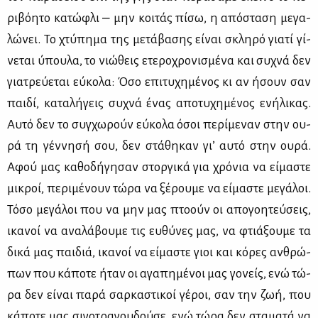
ρι­βό­η­το κα­τώ­φλι ‒ μην κοι­τάς πί­σω, η από­στα­ση με­γα­
λώ­νει. Το χτύ­πη­μα της με­τά­βα­σης εί­ναι σκλη­ρό για­τί γί­
νε­ται ύπου­λα, το νιώ­θεις ετε­ρο­χρο­νι­σμέ­να και συ­χνά δεν
για­τρεύ­ε­ται εύ­κο­λα: Όσο επι­τυ­χη­μέ­νος κι αν ήσουν σαν
παι­δί, κα­τα­λή­γεις συ­χνά ένας απο­τυ­χη­μέ­νος ενή­λι­κας.
Αυ­τό δεν το συγ­χω­ρούν εύ­κο­λα όσοι πε­ρί­με­ναν στην ου­
ρά τη γέν­νη­σή σου, δεν στά­θη­καν γι’ αυ­τό στην ου­ρά.
Αφού μας κα­θο­δή­γη­σαν στορ­γι­κά για χρό­νια να εί­μα­στε
μι­κροί, πε­ρι­μέ­νουν τώ­ρα να ξέ­ρου­με να εί­μα­στε με­γά­λοι.
Τό­σο με­γά­λοι που να μην μας πτο­ούν οι απο­γοη­τεύ­σεις,
ικα­νοί να ανα­λά­βου­με τις ευ­θύ­νες μας, να φτιά­ξου­με τα
δι­κά μας παι­διά, ικα­νοί να εί­μα­στε γιοι και κό­ρες αν­θρώ­
πων που κά­πο­τε ήταν οι αγα­πη­μέ­νοι μας γο­νείς, ενώ τώ­
ρα δεν εί­ναι πα­ρά σαρ­κα­στι­κοί γέ­ροι, σαν την ζωή, που
κά­πο­τε μας σι­γο­τρα­γου­δού­σε, ενώ τώ­ρα δεν στα­μα­τά να