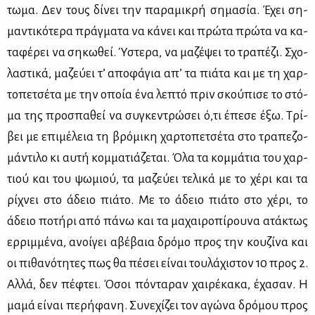
τω­μα. Δεν τους δί­νει την πα­ρα­μι­κρή ση­μα­σία. Έχει ση­
μα­ντι­κό­τε­ρα πράγ­μα­τα να κά­νει και πρώ­τα πρώ­τα να κα­
τα­φέ­ρει να ση­κω­θεί. Ύστε­ρα, να μα­ζέ­ψει το τρα­πέ­ζι. Σχο­
λα­στι­κά, μα­ζεύ­ει τ’ απο­φά­για απ’ τα πιά­τα και με τη χαρ­
το­πε­τσέ­τα με την οποία ένα λε­πτό πριν σκού­πι­σε το στό­
μα της προ­σπα­θεί να συ­γκε­ντρώ­σει ό,τι έπε­σε έξω. Τρί­
βει με επι­μέ­λεια τη βρό­μι­κη χαρ­το­πε­τσέ­τα στο τρα­πε­ζο­
μά­ντι­λο κι αυ­τή κομ­μα­τιά­ζε­ται. Όλα τα κομ­μά­τια του χαρ­
τιού και του ψω­μιού, τα μα­ζεύ­ει τε­λι­κά με το χέ­ρι και τα
ρί­χνει στο άδειο πιά­το. Με το άδειο πιά­το στο χέ­ρι, το
άδειο πο­τή­ρι από πά­νω και τα μα­χαι­ρο­πί­ρου­να ατά­κτως
ερ­ριμ­μέ­να, ανοί­γει αβέ­βαια δρό­μο προς την κου­ζί­να και
οι πι­θα­νό­τη­τες πως θα πέ­σει εί­ναι του­λά­χι­στον 10 προς 2.
Αλ­λά, δεν πέ­φτει. Όσοι πό­ντα­ραν χαι­ρέ­κα­κα, έχα­σαν. Η
μα­μά εί­ναι πε­ρή­φα­νη. Συ­νε­χί­ζει τον αγώ­να δρό­μου προς