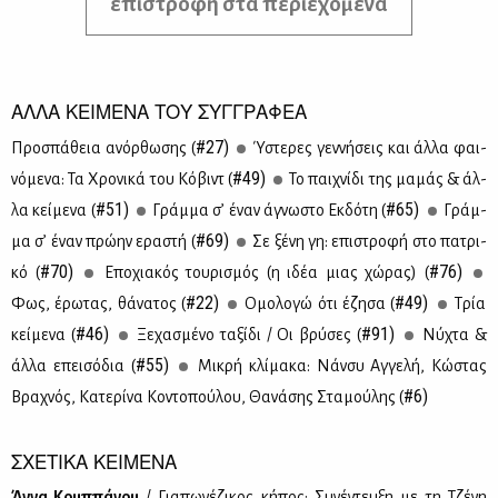
επιστροφή στα περιεχόμενα
ΑΛΛΑ ΚΕΙΜΕΝΑ ΤΟΥ ΣΥΓΓΡΑΦΕΑ
#27)
Προ­σπά­θεια ανόρ­θω­σης (
Ύστε­ρες γεν­νή­σεις και άλ­λα φαι­
#49)
νό­με­να: Τα Χρο­νι­κά του Κό­βιντ (
Το παι­χνί­δι της μα­μάς & άλ­
#51)
#65)
λα κεί­με­να (
Γράμ­μα σ’ έναν άγνω­στο Εκ­δό­τη (
Γράμ­
#69)
μα σ’ έναν πρώ­ην ερα­στή (
Σε ξέ­νη γη: επι­στρο­φή στο πα­τρι­
#70)
#76)
κό (
Επο­χια­κός του­ρι­σμός (η ιδέα μιας χώ­ρας) (
#22)
#49)
Φως, έρω­τας, θά­να­τος (
Ομο­λο­γώ ότι έζη­σα (
Τρία
#46)
#91)
κεί­με­να (
Ξε­χα­σμέ­νο τα­ξί­δι / Οι βρύ­σες (
Νύ­χτα &
#55)
άλ­λα επει­σό­δια (
Μι­κρή κλί­μα­κα: Νάν­συ Αγ­γε­λή, Κώ­στας
#6)
Βρα­χνός, Κα­τε­ρί­να Κο­ντο­πού­λου, Θα­νά­σης Στα­μού­λης (
ΣΧΕΤΙΚΑ ΚΕΙΜΕΝΑ
Άν­να Κουπ­πά­νου
/ Για­πω­νέ­ζι­κος κή­πος: Συ­νέ­ντευ­ξη με τη Τζέ­νη