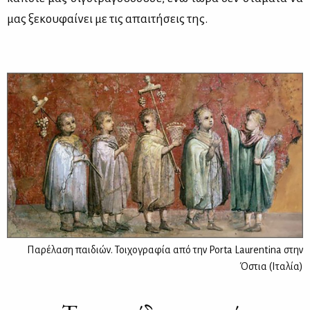
μας ξε­κου­φαί­νει με τις απαι­τή­σεις της.
Παρέλαση παιδιών. Τοιχογραφία από την Porta Laurentina στην
Όστια (Ιταλία)