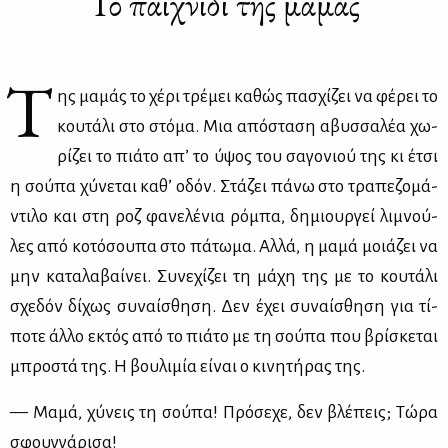
Το παιχνίδι της μαμάς
Τ
ης μα­μάς το χέ­ρι τρέ­μει κα­θώς πα­σχί­ζει να φέ­ρει το
κου­τά­λι στο στό­μα. Μια από­στα­ση αβυσ­σα­λέα χω­
ρί­ζει το πιά­το απ’ το ύψος του σα­γο­νιού της κι έτσι
η σού­πα χύ­νε­ται κα­θ’ οδόν. Στά­ζει πά­νω στο τρα­πε­ζο­μά­
ντι­λο και στη ροζ φα­νε­λέ­νια ρό­μπα, δη­μιουρ­γεί λι­μνού­
λες από κο­τό­σου­πα στο πά­τω­μα. Αλ­λά, η μα­μά μοιά­ζει να
μην κα­τα­λα­βαί­νει. Συ­νε­χί­ζει τη μά­χη της με το κου­τά­λι
σχε­δόν δί­χως συ­ναί­σθη­ση. Δεν έχει συ­ναί­σθη­ση για τί­
πο­τε άλ­λο εκτός από το πιά­το με τη σού­πα που βρί­σκε­ται
μπρο­στά της. Η βου­λι­μία εί­ναι ο κι­νη­τή­ρας της.
— Μα­μά, χύ­νεις τη σού­πα! Πρό­σε­χε, δεν βλέ­πεις; Τώ­ρα
σφουγ­γά­ρι­σα!