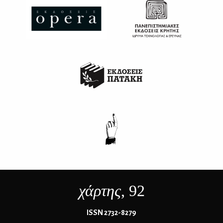
χάρτης
, 92
ΙSSN 2732-8279