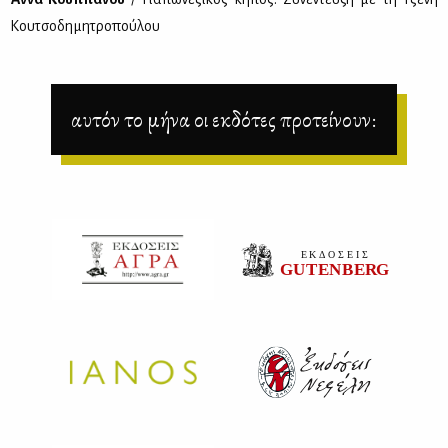
Κου­τσο­δη­μη­τρο­πού­λου
αυτόν το μήνα οι εκδότες προτείνουν: