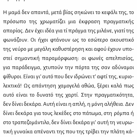
Η μα­μά δεν απα­ντά, με­τά βί­ας ση­κώ­νει το κε­φά­λι της, το
πρό­σω­πο της χρω­μα­τί­ζει μια έκ­φρα­ση πραγ­μα­τι­κής
απο­ρί­ας. Δεν έχει ιδέα για τί πράγ­μα της μι­λά­νε, για­τί της
φω­νά­ζουν. Οι ήχοι φτά­νουν ως το εσώ­τε­ρο ακου­στι­κό
της νεύ­ρο με με­γά­λη κα­θυ­στέ­ρη­ση και αφού έχουν υπο­
στεί ση­μα­ντι­κή πα­ρα­μόρ­φω­ση: οι φω­νές απελ­πι­σί­ας,
για πα­ρά­δειγ­μα, χτυ­πούν την πόρ­τα της σαν αδύ­να­μοι
ψί­θυ­ροι. Εί­ναι γι’ αυ­τό που δεν ιδρώ­νει τ’ αφτί της, κυ­ριο­
λε­κτι­κά! Ως απά­ντη­ση χα­μο­γε­λά αθώα, ξέ­ρει κα­λά πως
αυ­τό εί­ναι το δυ­να­τό της χαρ­τί. Στην πραγ­μα­τι­κό­τη­τα,
δεν δί­νει δε­κά­ρα. Αυ­τή εί­ναι η απλή, η μό­νη αλή­θεια. Δεν
δί­νει δε­κά­ρα για τους λε­κέ­δες στο πά­τω­μα, στη ρό­μπα ή
στο τρα­πε­ζο­μά­ντι­λο, δεν δί­νει δε­κά­ρα γι’ αυ­τή τη νευ­ρω­
τι­κή γυ­ναί­κα απέ­να­ντι της που της τρί­βει την πλά­τη κά­