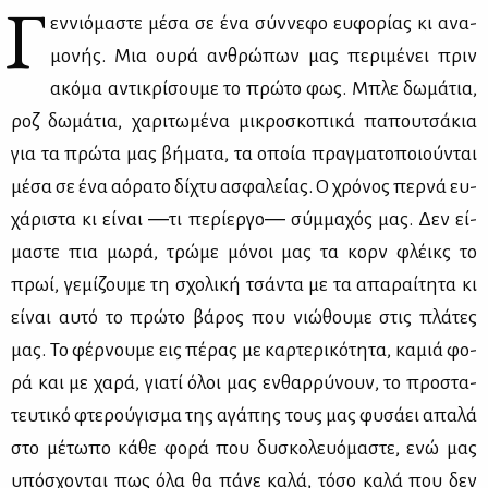
Γ
εν­νιό­μα­στε μέ­σα σε ένα σύν­νε­φο ευ­φο­ρί­ας κι ανα­
μο­νής. Μια ου­ρά αν­θρώ­πων μας πε­ρι­μέ­νει πριν
ακό­μα αντι­κρί­σου­με το πρώ­το φως. Μπλε δω­μά­τια,
ροζ δω­μά­τια, χα­ρι­τω­μέ­να μι­κρο­σκο­πι­κά πα­που­τσά­κια
για τα πρώ­τα μας βή­μα­τα, τα οποία πραγ­μα­το­ποιού­νται
μέ­σα σε ένα αό­ρα­το δί­χτυ ασφα­λεί­ας. Ο χρό­νος περ­νά ευ­
χά­ρι­στα κι εί­ναι ―τι πε­ρί­ερ­γο― σύμ­μα­χός μας. Δεν εί­
μα­στε πια μω­ρά, τρώ­με μό­νοι μας τα κορν φλέικς το
πρωί, γε­μί­ζου­με τη σχο­λι­κή τσά­ντα με τα απα­ραί­τη­τα κι
εί­ναι αυ­τό το πρώ­το βά­ρος που νιώ­θου­με στις πλά­τες
μας. Το φέρ­νου­με εις πέ­ρας με καρ­τε­ρι­κό­τη­τα, κα­μιά φο­
ρά και με χα­ρά, για­τί όλοι μας εν­θαρ­ρύ­νουν, το προ­στα­
τευ­τι­κό φτε­ρού­γι­σμα της αγά­πης τους μας φυ­σά­ει απα­λά
στο μέ­τω­πο κά­θε φο­ρά που δυ­σκο­λευό­μα­στε, ενώ μας
υπό­σχο­νται πως όλα θα πά­νε κα­λά, τό­σο κα­λά που δεν