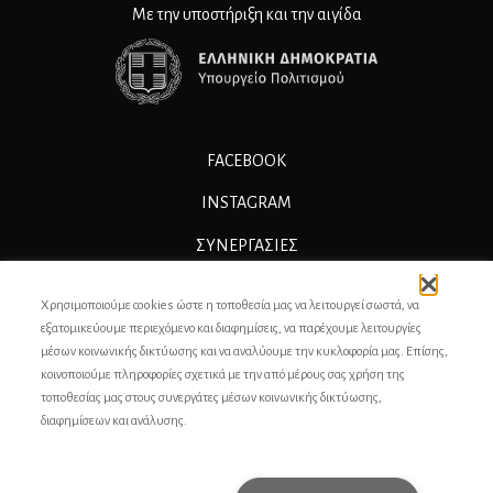
Με την υποστήριξη και την αιγίδα
FACEBOOK
INSTAGRAM
ΣΥΝΕΡΓΑΣΊΕΣ
ΔΙΑΦΗΜΙΣΗ
Χρησιμοποιούμε cookies ώστε η τοποθεσία μας να λειτουργεί σωστά, να
ΕΠΙΚΟΙΝΩΝΙΑ
εξατομικεύουμε περιεχόμενο και διαφημίσεις, να παρέχουμε λειτουργίες
μέσων κοινωνικής δικτύωσης και να αναλύουμε την κυκλοφορία μας. Επίσης,
ΣΥΝΤΕΛΕΣΤΕΣ
κοινοποιούμε πληροφορίες σχετικά με την από μέρους σας χρήση της
τοποθεσίας μας στους συνεργάτες μέσων κοινωνικής δικτύωσης,
ΤΑΥΤΟΤΗΤΑ
διαφημίσεων και ανάλυσης.
ΠΡΟΣΩΠΙΚΆ ΔΕΔΟΜΈΝΑ