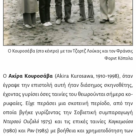
Ο Κουροσάβα (στο κέντρο) με τον Τζορτζ Λούκας και τον Φράνσις
Φορντ Κόπολα
Ο
Ακί­ρα Κου­ρο­σά­βα
(Akira Kurosawa, 1910-1998), όταν
έγρα­ψε την επι­στο­λή αυ­τή ήταν διά­ση­μος σκη­νο­θέ­της,
έχο­ντας γυ­ρί­σει όσες ται­νί­ες του θε­ω­ρού­νται σή­με­ρα κο­
ρυ­φαί­ες. Εί­χε πε­ρά­σει μια σκο­τει­νή πε­ρί­ο­δο, από την
οποία βγή­κε γυ­ρί­ζο­ντας την Σο­βιε­τι­κή συ­μπα­ρα­γω­γή
Ντερ­σού Ου­ζα­λά
1975) και τις επι­κές ται­νί­ες
Κα­γκε­μού­σα
(1980) και
Ραν
(1985) με βο­ή­θεια και χρη­μα­το­δό­τη­ση των