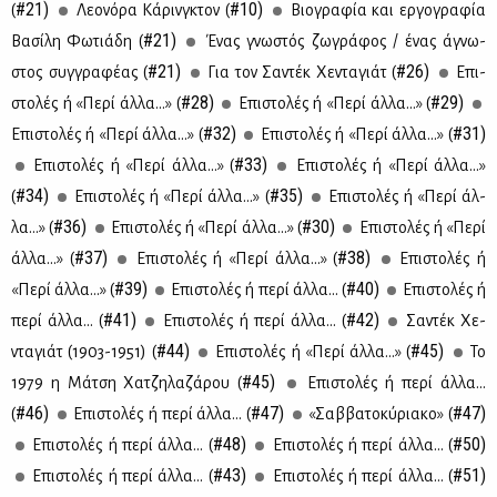
#21)
#10)
(
Λε­ο­νό­ρα Κά­ρινγ­κτον (
Βιο­γρα­φία και ερ­γο­γρα­φία
#21)
Βα­σί­λη Φω­τιά­δη (
Ένας γνω­στός ζω­γρά­φος / ένας άγνω­
#21)
#26)
στος συγ­γρα­φέ­ας (
Για τον Σα­ντέκ Χε­ντα­γιάτ (
Επι­
#28)
#29)
στο­λές ή «Πε­ρί άλ­λα...» (
Επι­στο­λές ή «Πε­ρί άλ­λα...» (
#32)
#31)
Επι­στο­λές ή «Πε­ρί άλ­λα...» (
Επι­στο­λές ή «Πε­ρί άλ­λα...» (
#33)
Επι­στο­λές ή «Πε­ρί άλ­λα...» (
Επι­στο­λές ή «Πε­ρί άλ­λα...»
#34)
#35)
(
Επι­στο­λές ή «Πε­ρί άλ­λα...» (
Επι­στο­λές ή «Πε­ρί άλ­
#36)
#30)
λα...» (
Επι­στο­λές ή «Πε­ρί άλ­λα...» (
Επι­στο­λές ή «Πε­ρί
#37)
#38)
άλ­λα...» (
Επι­στο­λές ή «Πε­ρί άλ­λα...» (
Επι­στο­λές ή
#39)
#40)
«Πε­ρί άλ­λα...» (
Επι­στο­λές ή πε­ρί άλ­λα... (
Επι­στο­λές ή
#41)
#42)
πε­ρί άλ­λα... (
Επι­στο­λές ή πε­ρί άλ­λα... (
Σα­ντέκ Χε­
#44)
#45)
ντα­γιάτ (1903-1951) (
Επι­στο­λές ή «Πε­ρί άλ­λα...» (
Το
#45)
1979 η Μά­τση Χα­τζη­λα­ζά­ρου (
Επι­στο­λές ή πε­ρί άλ­λα...
#46)
#47)
#47)
(
Eπι­στο­λές ή πε­ρί άλ­λα... (
«Σαβ­βα­το­κύ­ρια­κο» (
#48)
#50)
Επι­στο­λές ή πε­ρί άλ­λα... (
Επι­στο­λές ή πε­ρί άλ­λα... (
#43)
#51)
Επι­στο­λές ή πε­ρί άλ­λα... (
Επι­στο­λές ή πε­ρί άλ­λα... (