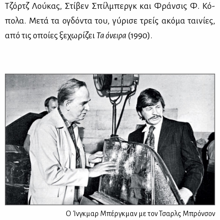
Τζόρτζ Λού­κας, Στί­βεν Σπίλ­μπεργκ και Φράν­σις Φ. Κό­
πο­λα. Με­τά τα ογδό­ντα του, γύ­ρι­σε τρείς ακό­μα ται­νί­ες,
από τις οποί­ες ξε­χω­ρί­ζει
Τα όνει­ρα
(1990).
Ο Ίνγκμαρ Μπέργκμαν με τον Τσαρλς Μπρόνσον