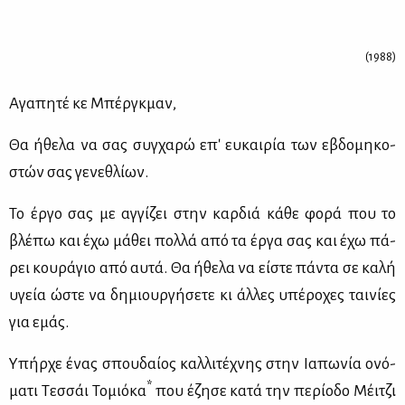
(1988)
Αγα­πη­τέ κε Μπέρ­γκ­μαν,
Θα ήθε­λα να σας συγ­χα­ρώ επ' ευ­και­ρία των εβδο­μη­κο­
στών σας γε­νε­θλί­ων.
Το έρ­γο σας με αγ­γί­ζει στην καρ­διά κά­θε φο­ρά που το
βλέ­πω και έχω μά­θει πολ­λά από τα έρ­γα σας και έχω πά­
ρει κου­ρά­γιο από αυ­τά. Θα ήθε­λα να εί­στε πά­ντα σε κα­λή
υγεία ώστε να δη­μιουρ­γή­σε­τε κι άλ­λες υπέ­ρο­χες ται­νί­ες
για εμάς.
Υπήρ­χε ένας σπου­δαί­ος καλ­λι­τέ­χνης στην Ια­πω­νία ονό­
*
μα­τι Τεσ­σάι Το­μιό­κα
που έζη­σε κα­τά την πε­ρί­ο­δο Μέι­τζι