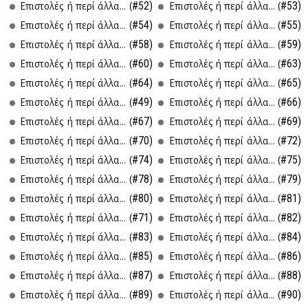
#52)
#53)
Επι­στο­λές ή πε­ρί άλ­λα... (
Επι­στο­λές ή πε­ρί άλ­λα... (
#54)
#55)
Επι­στο­λές ή πε­ρί άλ­λα... (
Επι­στο­λές ή πε­ρί άλ­λα... (
#58)
#59)
Επι­στο­λές ή πε­ρί άλ­λα... (
Επι­στο­λές ή πε­ρί άλ­λα... (
#60)
#63)
Επι­στο­λές ή πε­ρί άλ­λα... (
Επι­στο­λές ή πε­ρί άλ­λα... (
#64)
#65)
Επι­στο­λές ή πε­ρί άλ­λα... (
Επι­στο­λές ή πε­ρί άλ­λα... (
#49)
#66)
Επι­στο­λές ή πε­ρί άλ­λα... (
Επι­στο­λές ή πε­ρί άλ­λα... (
#67)
#69)
Επι­στο­λές ή πε­ρί άλ­λα... (
Επι­στο­λές ή πε­ρί άλ­λα... (
#70)
#72)
Επι­στο­λές ή πε­ρί άλ­λα... (
Επι­στο­λές ή πε­ρί άλ­λα... (
#74)
#75)
Επι­στο­λές ή πε­ρί άλ­λα... (
Επι­στο­λές ή πε­ρί άλ­λα... (
#78)
#79)
Επι­στο­λές ή πε­ρί άλ­λα... (
Επι­στο­λές ή πε­ρί άλ­λα... (
#80)
#81)
Επι­στο­λές ή πε­ρί άλ­λα... (
Επι­στο­λές ή πε­ρί άλ­λα... (
#71)
#82)
Επι­στο­λές ή πε­ρί άλ­λα... (
Επι­στο­λές ή πε­ρί άλ­λα... (
#83)
#84)
Επι­στο­λές ή πε­ρί άλ­λα... (
Επι­στο­λές ή πε­ρί άλ­λα... (
#85)
#86)
Επι­στο­λές ή πε­ρί άλ­λα... (
Επι­στο­λές ή πε­ρί άλ­λα... (
#87)
#88)
Επι­στο­λές ή πε­ρί άλ­λα... (
Επι­στο­λές ή πε­ρί άλ­λα... (
#89)
#90)
Επι­στο­λές ή πε­ρί άλ­λα... (
Επι­στο­λές ή πε­ρί άλ­λα... (