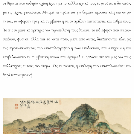
σε θέ­μα­τα που ου­δε­μία σχέ­ση έχουν με το καλ­λι­τε­χνι­κό τους έρ­γο ού­τε, ει δυ­να­τόν,
με τις τέ­χνες γε­νι­κό­τε­ρα. Μπο­ρεί να πρό­κει­ται για θέ­μα­τα προ­σω­πι­κά ή επι­και­ρό­
τη­τας, να αφο­ρούν τρα­γι­κά συμ­βά­ντα ή να σα­τι­ρί­ζουν κα­τα­στά­σεις και αν­θρώ­πους.
Το πιο ση­μα­ντι­κό κρι­τή­ριο για την επι­λο­γή τους θα εί­ναι το εν­δια­φέ­ρον που πα­ρου­
σιά­ζουν, φυ­σι­κά, αλ­λά και το κα­τά πό­σο, μέ­σα από αυ­τές, δια­φαί­νο­νται πλευ­ρές
της προ­σω­πι­κό­τη­τας των επι­στο­λο­γρά­φων ή των απο­δε­κτών, που απέ­χουν ή και
επι­βε­βαιώ­νουν τη συμ­βα­τι­κή ει­κό­να που έχου­με δια­μορ­φώ­σει στο νου μας για τους
καλ­λι­τέ­χνες αυ­τούς σαν άτο­μα. Ως εκ τού­του, η επι­λο­γή των επι­στο­λών εί­ναι κα­
θα­ρά υπο­κει­με­νι­κή.