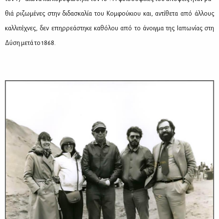
θιά ρι­ζω­μέ­νες στην δι­δα­σκα­λία του Κομ­φού­κιου και, αντί­θε­τα από άλ­λους
καλ­λι­τέ­χνες, δεν επηρ­ρε­ά­στη­κε κα­θό­λου από το άνοιγ­μα της Ια­πω­νί­ας στη
Δύ­ση με­τά το 1868.