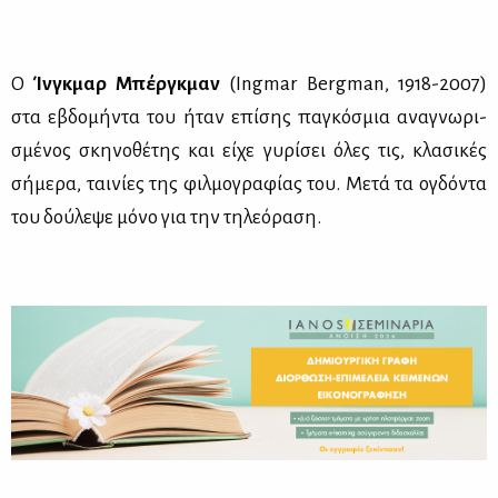
Ο
Ίν­γκ­μαρ Μπέρ­γκ­μαν
(Ingmar Bergman, 1918-2007)
στα εβδο­μή­ντα του ήταν επί­σης πα­γκό­σμια ανα­γνω­ρι­
σμέ­νος σκη­νο­θέ­της και εί­χε γυ­ρί­σει όλες τις, κλα­σι­κές
σή­με­ρα, ται­νί­ες της φιλ­μο­γρα­φί­ας του. Με­τά τα ογδό­ντα
του δού­λε­ψε μό­νο για την τη­λε­ό­ρα­ση.