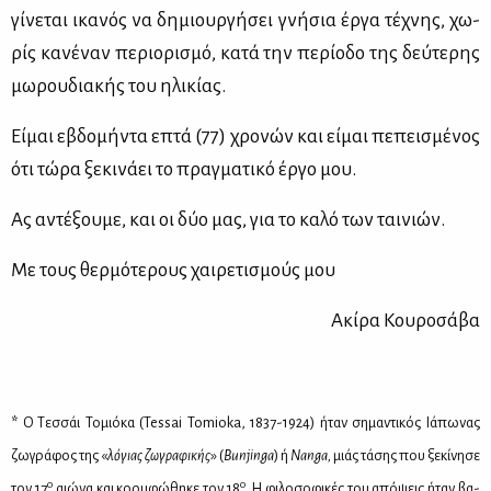
γί­νε­ται ικα­νός να δη­μιουρ­γή­σει γνή­σια έρ­γα τέ­χνης, χω­
ρίς κα­νέ­ναν πε­ριο­ρι­σμό, κα­τά την πε­ρί­ο­δο της δεύ­τε­ρης
μω­ρου­δια­κής του ηλι­κί­ας.
Εί­μαι εβδο­μή­ντα επτά (77) χρο­νών και εί­μαι πε­πει­σμέ­νος
ότι τώ­ρα ξε­κι­νά­ει το πραγ­μα­τι­κό έρ­γο μου.
Ας αντέ­ξου­με, και οι δύο μας, για το κα­λό των ται­νιών.
Με τους θερ­μό­τε­ρους χαι­ρε­τι­σμούς μου
Ακί­ρα Κου­ρο­σά­βα
*
Ο Τεσ­σάι Το­μιό­κα (Tessai Tomioka, 1837-1924) ήταν ση­μα­ντι­κός Ιά­πω­νας
ζω­γρά­φος της «
λό­γιας ζω­γρα­φι­κής
» (
Bunjinga
) ή
Nanga
,
μιάς τά­σης που ξε­κί­νη­σε
ο
ο
τον 17
αιώ­να και κο­ρυ­φώ­θη­κε τον 18
. Η φι­λο­σο­φι­κές του από­ψεις ήταν βα­