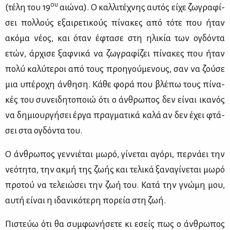
ου
(τέ­λη του 19
αιώ­να). Ο καλ­λι­τέ­χνης αυ­τός εί­χε ζω­γρα­φί­
σει πολ­λούς εξαι­ρε­τι­κούς πί­να­κες από τό­τε που ήταν
ακό­μα νέ­ος, και όταν έφτα­σε στη ηλι­κία των ογδό­ντα
ετών, άρ­χι­σε ξαφ­νι­κά να ζω­γρα­φί­ζει πί­να­κες που ήταν
πο­λύ κα­λύ­τε­ροι από τους προη­γού­με­νους, σαν να ζού­σε
μια υπέ­ρο­χη άν­θη­ση. Κά­θε φο­ρά που βλέ­πω τους πί­να­
κές του συ­νει­δη­το­ποιώ ότι ο άν­θρω­πος δεν εί­ναι ικα­νός
να δη­μιουρ­γή­σει έρ­γα πραγ­μα­τι­κά κα­λά αν δεν έχει φτά­
σει στα ογδό­ντα του.
Ο άν­θρω­πος γεν­νιέ­ται μω­ρό, γί­νε­ται αγό­ρι, περ­νά­ει την
νε­ό­τη­τα, την ακ­μή της ζω­ής και τε­λι­κά ξα­να­γί­νε­ται μω­ρό
προ­τού να τε­λειώ­σει την ζωή του. Κα­τά την γνώ­μη μου,
αυ­τή εί­ναι η ιδα­νι­κό­τε­ρη πο­ρεία στη ζωή.
Πι­στεύω ότι θα συμ­φω­νή­σε­τε κι εσείς πως ο άν­θρω­πος