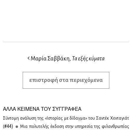
Μαρία Σαββάκη,
Τα εξής κύματα
επιστροφή στα περιεχόμενα
ΑΛΛΑ ΚΕΙΜΕΝΑ ΤΟΥ ΣΥΓΓΡΑΦΕΑ
Σύ­ντο­μη ανά­λυ­ση της «Ιστο­ρί­ας με δί­δαγ­μα» του Σα­ντέκ Χε­ντα­γιάτ
#44)
(
Μια πο­λυ­τε­λής έκ­δο­ση στην υπη­ρε­σία της φι­λαν­θρω­πί­ας