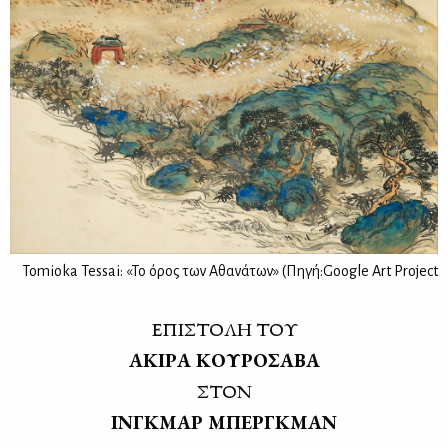
Tomioka Tessai: «Το όρος των Αθανάτων» (Πηγή:Google Art Project
ΕΠΙ­ΣΤΟ­ΛΗ ΤΟΥ
ΑΚΙ­ΡΑ ΚΟΥ­ΡΟ­ΣΑ­ΒΑ
ΣΤΟΝ
ΙΝ­ΓΚ­ΜΑΡ ΜΠΕΡ­ΓΚ­ΜΑΝ