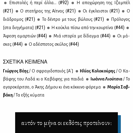
#92)
Επι­στο­λές ή πε­ρί άλ­λα... (
Η απο­χώ­ρη­ση της Ιζα­μπέλ
#21)
#21)
#21)
(
Ο στα­τή­ρας της Αίτ­νας (
Οι έγκλει­στοι (
Ο
#21)
#21)
διά­δρο­μος (
Το δέ­ντρο με τους βώ­λους (
Πρό­λο­γος
#21)
#44)
[στα δι­η­γή­μα­τα] (
Η κού­κλα πί­σω από την κουρ­τί­να (
#44)
#44)
Άφε­ση αμαρ­τιών (
Μιά ιστο­ρία με δί­δαγ­μα (
Oι μά­
#44)
#44)
σκες (
Ο αδέ­σπο­τος σκύ­λος (
ΣΧΕΤΙΚΑ ΚΕΙΜΕΝΑ
Γιώρ­γος Βέ­ης
/ Ο σφρα­γι­δο­ποιός [Α΄]
Ηλί­ας Κο­λο­κού­ρης
/ Ο Κα­
βά­φης του Λα­δά κι ο Κα­βά­φης για παι­διά
Ιω­άν­να Λιού­τσια
/ Το
αγο­ρο­κό­ρι­τσο, ο Άκης Δή­μου κι ένα κόκ­κι­νο φό­ρε­μα
Μα­ρία Σαβ­
βά­κη
/ Τα εξής κύ­μα­τα
αυτόν το μήνα οι εκδότες προτείνουν: