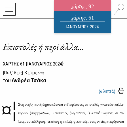
χάρτης
, 92
ηλεκτρονικό περιοδικό
χάρτης
, 61
ΑΥΓΟΥΣΤΟΣ 2026
ΙΑΝΟΥΑΡΙΟΣ 2024
Επιστολές ή περί άλλα...
ΧΑΡΤΗΣ
61
{ΙΑΝΟΥΑΡΙΟΣ 2024}
{
Πυξίδες
} Κείμενα
του
Ανδρέα Τσάκα
{6 λεπτά}
¤¦
Στη στή­λη αυ­τή δη­μο­σιεύ­ο­νται εν­δια­φέ­ρου­σες επι­στο­λές γνω­στών καλ­λι­
τε­χνών (συγ­γρα­φέ­ων, μου­σι­κών, ζω­γρά­φων,...) απευ­θυ­νό­με­νες σε φί­
λους, συ­να­δέλ­φους, οι­κεί­ους ή απλώς γνω­στούς, στις οποί­ες ανα­φέ­ρο­νται