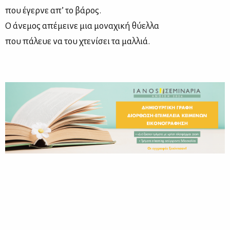
που έγερ­νε απ’ το βά­ρος.
Ο άνε­μος απέ­μει­νε μια μο­να­χι­κή θύ­ελ­λα
που πά­λευε να του χτε­νί­σει τα μαλ­λιά.