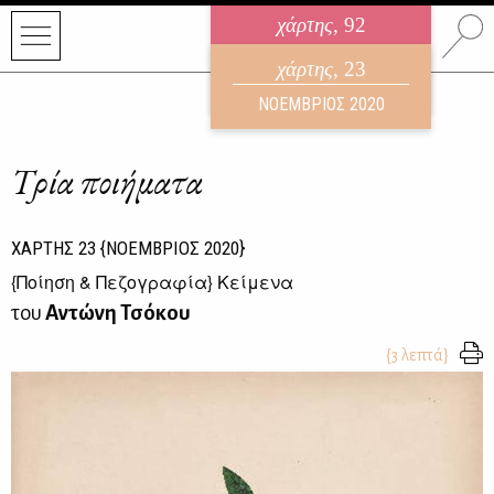
χάρτης
, 92
ηλεκτρονικό περιοδικό
χάρτης
, 23
ΑΥΓΟΥΣΤΟΣ 2026
ΝΟΕΜΒΡΙΟΣ 2020
Τρία ποιήματα
ΧΑΡΤΗΣ
23
{ΝΟΕΜΒΡΙΟΣ 2020}
{
Ποίηση & Πεζογραφία
} Κείμενα
του
Αντώνη Τσόκου
{3 λεπτά}