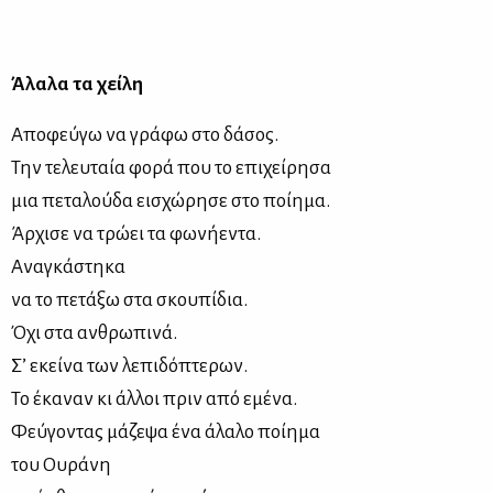
Άλα­λα τα χεί­λη
Απο­φεύ­γω να γρά­φω στο δά­σος.
Την τε­λευ­ταία φο­ρά που το επι­χεί­ρη­σα
μια πε­τα­λού­δα ει­σχώ­ρη­σε στο ποί­η­μα.
Άρ­χι­σε να τρώ­ει τα φω­νή­ε­ντα.
Ανα­γκά­στη­κα
να το πε­τά­ξω στα σκου­πί­δια.
Όχι στα αν­θρω­πι­νά.
Σ’ εκεί­να των λε­πι­δό­πτε­ρων.
Το έκα­ναν κι άλ­λοι πριν από εμέ­να.
Φεύ­γο­ντας μά­ζε­ψα ένα άλα­λο ποί­η­μα
του Ου­ρά­νη