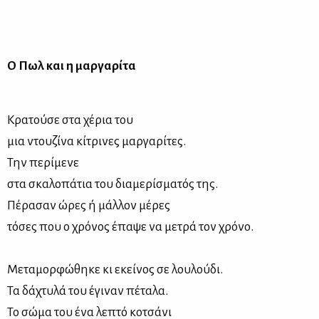
Ο Πωλ και η μαρ­γα­ρί­τα
Κρα­τού­σε στα χέ­ρια του
μια ντου­ζί­να κί­τρι­νες μαρ­γα­ρί­τες.
Την πε­ρί­με­νε
στα σκα­λο­πά­τια του δια­με­ρί­σμα­τός της.
Πέ­ρα­σαν ώρες ή μάλ­λον μέ­ρες
τό­σες που ο χρό­νος έπα­ψε να με­τρά τον χρό­νο.
Με­τα­μορ­φώ­θη­κε κι εκεί­νος σε λου­λού­δι.
Τα δά­χτυ­λά του έγι­ναν πέ­τα­λα.
Το σώ­μα του ένα λε­πτό κο­τσά­νι