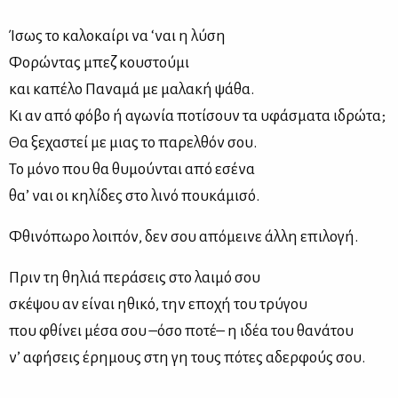
Ίσως το κα­λο­καί­ρι να ‘ναι η λύ­ση
Φο­ρώ­ντας μπεζ κου­στού­μι
και κα­πέ­λο Πα­να­μά με μα­λα­κή ψά­θα.
Κι αν από φό­βο ή αγω­νία πο­τί­σουν τα υφά­σμα­τα ιδρώ­τα;
Θα ξε­χα­στεί με μιας το πα­ρελ­θόν σου.
Το μό­νο που θα θυ­μού­νται από εσέ­να
θα’ ναι οι κη­λί­δες στο λι­νό που­κά­μι­σό.
Φθι­νό­πω­ρο λοι­πόν, δεν σου από­μει­νε άλ­λη επι­λο­γή.
Πριν τη θη­λιά πε­ρά­σεις στο λαι­μό σου
σκέ­ψου αν εί­ναι ηθι­κό, την επο­χή του τρύ­γου
που φθί­νει μέ­σα σου –όσο πο­τέ– η ιδέα του θα­νά­του
ν’ αφή­σεις έρη­μους στη γη τους πό­τες αδερ­φούς σου.