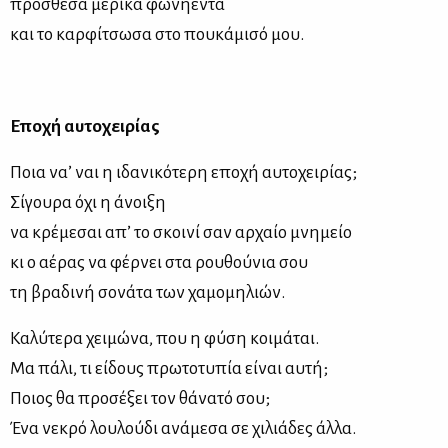
πρό­σθε­σα με­ρι­κά φω­νή­ε­ντα
και το καρ­φί­τσω­σα στο που­κά­μι­σό μου.
Επο­χή αυ­το­χει­ρί­ας
Ποια να’ ναι η ιδα­νι­κό­τε­ρη επο­χή αυ­το­χει­ρί­ας;
Σί­γου­ρα όχι η άνοι­ξη
να κρέ­με­σαι απ’ το σκοι­νί σαν αρ­χαίο μνη­μείο
κι ο αέ­ρας να φέρ­νει στα ρου­θού­νια σου
τη βρα­δι­νή σο­νά­τα των χα­μο­μη­λιών.
Κα­λύ­τε­ρα χει­μώ­να, που η φύ­ση κοι­μά­ται.
Μα πά­λι, τι εί­δους πρω­το­τυ­πία εί­ναι αυ­τή;
Ποιος θα προ­σέ­ξει τον θά­να­τό σου;
Ένα νε­κρό λου­λού­δι ανά­με­σα σε χι­λιά­δες άλ­λα.