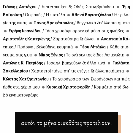
Γιάν­νης Αντιό­χου
/ Führerbunker & Οδός Σα­τω­βριάν­δου
Έμη
Βαϊ­κού­ση
/ Οι φα­κές / Η πια­τέ­λα
Αθη­νά Βο­για­τζό­γλου
/ Η τρι­λο­
γία της σκιάς
Πά­νος Δρα­κό­που­λος
/ Βεγ­γα­λι­κά & άλ­λα ποι­ή­μα­τα
Ει­ρή­νη Ιω­αν­νί­δου
/ Τό­σο χρυ­σά­φι αρ­σε­νι­κό μέ­σα στις φλέ­βες
Αρι­στο­τέ­λης Κα­πε­ρώ­νης
/ Ζα­ρα­τού­στρα & άλ­λοι
Ανα­στα­σία Κά­
τσι­κα
/ Πρά­σι­να, βε­λού­δι­να κου­μπιά
Τέ­συ Μπάι­λα
/ Κά­θε από­
γευ­μα στις 5:00
Νί­κος Ξέ­νιος
/ Τo σνί­τσελ της δί­δος Λε­πε­νιώ­τη
Αντώ­νης Κ. Πε­τρί­δης
/ Ισ­ρα­ήλ βακ­χεύ­ων & άλ­λα τι­νά
Γιο­λά­ντα
Σα­κελ­λα­ρί­ου
/ Χαρ­τα­ε­τοί πά­νω απ' τις στέ­γες & άλ­λα ποι­ή­μα­τα
Κώ­στας Χα­τζηα­ντω­νί­ου
/ Το χει­ρό­γρα­φο των Σω­σάν­δρων και πώς
ήρ­θε στα χέ­ρια μου
Κυ­ρια­κή Χρι­στο­φο­ρί­δη
/ Κομ­μά­τια από βω­
βό κι­νη­μα­το­γρά­φο
αυτόν το μήνα οι εκδότες προτείνουν: