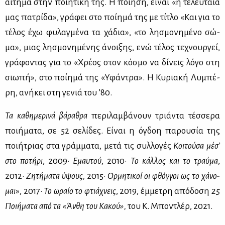
αί­τη­μα στην ποι­η­τι­κή της. Η ποί­η­ση, εί­ναι «η τε­λευ­ταία
μας πα­τρί­δα», γρά­φει στο ποί­η­μά της με τί­τλο «Και για το
τέ­λος έχω φυ­λαγ­μέ­να τα χά­δια», «το λη­σμο­νη­μέ­νο σώ­
μα», μιας λη­σμο­νη­μέ­νης άνοι­ξης, ενώ τέ­λος τε­χνουρ­γεί,
γρά­φο­ντας για το «Χρέ­ος στον κό­σμο να δί­νεις λό­γο στη
σιω­πή», στο ποί­η­μά της «Υφά­ντρα». Η Κυ­ρια­κή Λυ­μπέ­
ρη, ανή­κει στη γε­νιά του ’80.
Τα κα­θη­με­ρι­νά βά­ρα­θρα
πε­ρι­λαμ­βά­νουν τριά­ντα τέσ­σε­ρα
ποι­ή­μα­τα, σε 52 σε­λί­δες. Εί­ναι η όγδοη πα­ρου­σία της
ποι­ή­τριας στα γράμ­μα­τα, με­τά τις συλ­λο­γές
Κοι­τού­σα μέ­σ’
στο πο­τή­ρι
, 2009·
Εμαυ­τού
, 2010·
Το κάλ­λος και το τραύ­μα
,
2012·
Ζη­τή­μα­τα ύψους,
2015·
Ορ­μη­τι­κοί οι φθόγ­γοι ως το χά­νο­
μαι
», 2017·
Το ωραίο το φτιά­χνεις
, 2019, έμ­με­τρη από­δο­ση
25
Ποι­ή­μα­τα από τα «Άν­θη του Κα­κού»,
του Κ. Μπο­ντλέρ, 2021.