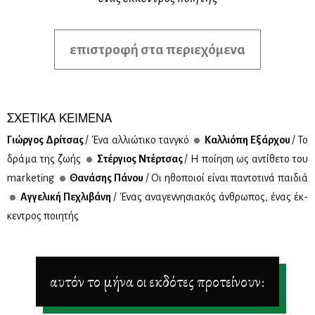
επιστροφή στα περιεχόμενα
ΣΧΕΤΙΚΑ ΚΕΙΜΕΝΑ
Γιώρ­γος Δρί­τσας
/ Ένα αλ­λιώ­τι­κο ταν­γκό
Καλ­λιό­πη Εξάρ­χου
/ Το
δρά­μα της ζω­ής
Στέρ­γιος Ντέρ­τσας
/ Η ποί­η­ση ως αντί­θε­το του
marketing
Θα­νά­σης Πά­νου
/ Οι ηθο­ποιοί εί­ναι πα­ντο­τι­νά παι­διά
Αγ­γε­λι­κή Πε­χλι­βά­νη
/ Ένας ανα­γεν­νη­σια­κός άν­θρω­πος, ένας έκ­
κε­ντρος ποι­η­τής
αυτόν το μήνα οι εκδότες προτείνουν: