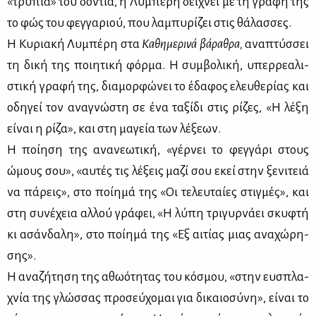
«τρύ­πια» του δό­ντια, η Λυ­μπέ­ρη δεί­χνει με τη γρα­φή της
το φώς του φεγ­γα­ριού, που λα­μπυ­ρί­ζει στις θά­λασ­σες.
Η Κυ­ρια­κή Λυ­μπέ­ρη στα
Κα­θη­με­ρι­νά βά­ρα­θρα,
ανα­πτύσ­σει
τη δι­κή της ποι­η­τι­κή φόρ­μα. Η συμ­βο­λι­κή, υπερ­ρε­α­λι­
στι­κή γρα­φή της, δια­μορ­φώ­νει το έδα­φος ελευ­θε­ρί­ας και
οδη­γεί τον ανα­γνώ­στη σε ένα τα­ξί­δι στις ρί­ζες, «Η λέ­ξη
εί­ναι η ρί­ζα», και στη μα­γεία των λέ­ξε­ων.
Η ποί­η­ση της ανα­νε­ω­τι­κή, «γέρ­νει το φεγ­γά­ρι στους
ώμους σου», «αυ­τές τις λέ­ξεις μα­ζί σου εκεί στην ξε­νι­τειά
να πά­ρεις», στο ποί­η­μά της «Οι τε­λευ­ταί­ες στιγ­μές», και
στη συ­νέ­χεια αλ­λού γρά­φει, «Η λύ­πη τρι­γυρ­νά­ει σκυ­φτή
κι ασάν­δα­λη», στο ποί­η­μά της «Εξ αι­τί­ας μιας ανα­χώ­ρη­
σης».
Η ανα­ζή­τη­ση της αθω­ό­τη­τας του κό­σμου, «στην ευ­σπλα­
χνία της γλώσ­σας προ­σεύ­χο­μαι για δι­καιο­σύ­νη», εί­ναι το