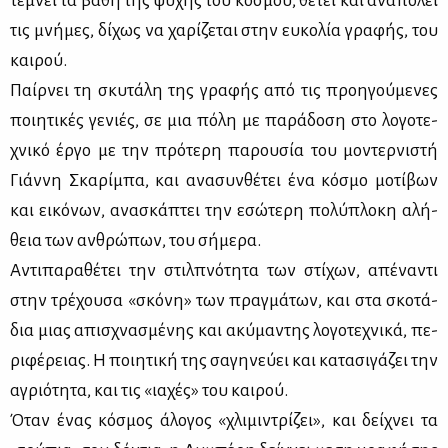
τέ­μνει τα βά­θη της ψυ­χής του κό­σμου, θέ­τει και ανα­πο­λεί
τις μνή­μες, δί­χως να χα­ρί­ζε­ται στην ευ­κο­λία γρα­φής, του
και­ρού.
Παίρ­νει τη σκυ­τά­λη της γρα­φής από τις προη­γού­με­νες
ποι­η­τι­κές γε­νιές, σε μια πό­λη με πα­ρά­δο­ση στο λο­γο­τε­
χνι­κό έρ­γο με την πρό­τε­ρη πα­ρου­σία του μο­ντερ­νι­στή
Γιάν­νη Σκα­ρί­μπα, και ανα­συν­θέ­τει ένα κό­σμο μο­τί­βων
και ει­κό­νων, ανα­σκά­πτει την εσώ­τε­ρη πο­λύ­πλο­κη αλή­
θεια των αν­θρώ­πων, του σή­με­ρα.
Αντι­πα­ρα­θέ­τει την στιλ­πνό­τη­τα των στί­χων, απέ­να­ντι
στην τρέ­χου­σα «σκό­νη» των πραγ­μά­των, και στα σκο­τά­
δια μιας απι­σχνα­σμέ­νης και ακύ­μα­ντης λο­γο­τε­χνι­κά, πε­
ρι­φέ­ρειας. Η ποι­η­τι­κή της σα­γη­νεύ­ει και κα­τα­σι­γά­ζει την
αγριό­τη­τα, και τις «ια­χές» του και­ρού.
Όταν ένας κό­σμος άλο­γος «χλι­μι­ντρί­ζει», και δεί­χνει τα