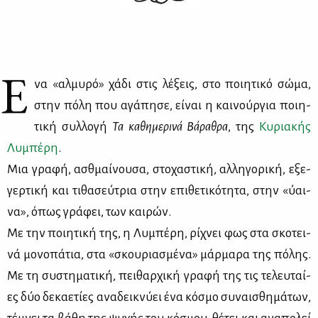
Έ
να «αλ­μυ­ρό» χά­δι στις λέ­ξεις, στο ποι­η­τι­κό σώ­μα,
στην πό­λη που αγά­πη­σε, εί­ναι η και­νούρ­για ποι­η­
τι­κή συλ­λο­γή
Τα
κα­θη­με­ρι­νά Βά­ρα­θρα
, της
Κυ­ρια­κής
Λυ­μπέ­ρη
.
Μια γρα­φή, ασθμαί­νου­σα, στο­χα­στι­κή, αλ­λη­γο­ρι­κή, εξε­
γερ­τι­κή και τι­θα­σεύ­τρια στην επι­θε­τι­κό­τη­τα, στην «ύαι­
να», όπως γρά­φει, των και­ρών.
Με την ποι­η­τι­κή της, η Λυ­μπέ­ρη, ρί­χνει φως στα σκο­τει­
νά μο­νο­πά­τια, στα «σκου­ρια­σμέ­να» μάρ­μα­ρα της πό­λης.
Με τη συ­στη­μα­τι­κή, πει­θαρ­χι­κή γρα­φή της τις τε­λευ­ταί­
ες δύο δε­κα­ε­τί­ες ανα­δει­κνύ­ει ένα κό­σμο συ­ναι­σθη­μά­των,