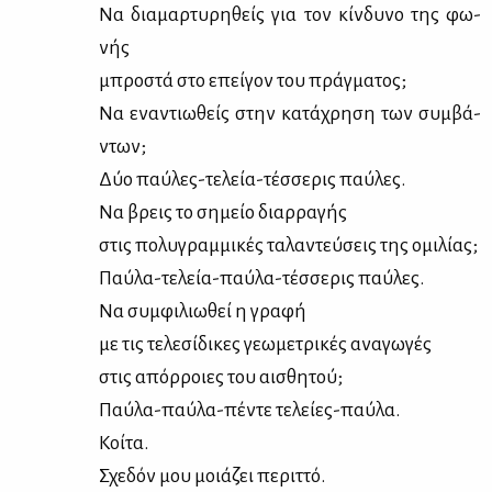
Να δια­μαρ­τυ­ρη­θείς για τον κίν­δυ­νο της φω­
νής
μπρο­στά στο επεί­γον του πράγ­μα­τος;
Να ενα­ντιω­θείς στην κα­τά­χρη­ση των συμ­βά­
ντων;
Δύο παύ­λες-τε­λεία-τέσ­σε­ρις παύ­λες.
Να βρεις το ση­μείο διαρ­ρα­γής
στις πο­λυ­γραμ­μι­κές τα­λα­ντεύ­σεις της ομι­λί­ας;
Παύ­λα-τε­λεία-παύ­λα-τέσ­σε­ρις παύ­λες.
Να συμ­φι­λιω­θεί η γρα­φή
με τις τε­λε­σί­δι­κες γε­ω­με­τρι­κές ανα­γω­γές
στις απόρ­ροιες του αι­σθη­τού;
Παύ­λα-παύ­λα-πέ­ντε τε­λεί­ες-παύ­λα.
Κοί­τα.
Σχε­δόν μου μοιά­ζει πε­ριτ­τό.