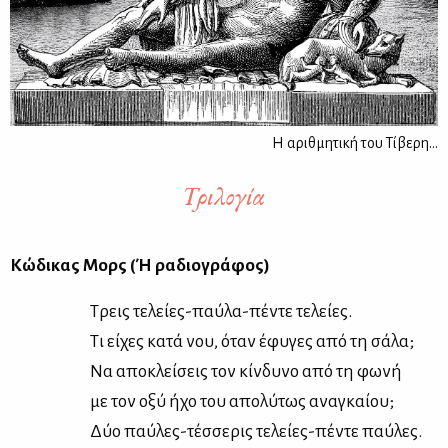
Η αριθμητική του Τίβερη...
Τριλογία
Κώ­δι­κας Μορς (Ή ρα­διο­γρά­φος)
Τρεις τε­λεί­ες-παύ­λα-πέ­ντε τε­λεί­ες.
Τι εί­χες κα­τά νου, όταν έφυ­γες από τη σά­λα;
Να απο­κλεί­σεις τον κίν­δυ­νο από τη φω­νή
με τον οξύ ήχο του απο­λύ­τως ανα­γκαί­ου;
Δύο παύ­λες-τέσ­σε­ρις τε­λεί­ες-πέ­ντε παύ­λες.