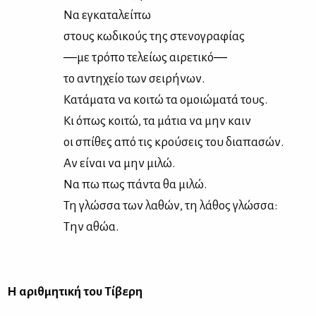
Να εγκα­τα­λεί­πω
στους κω­δι­κούς της στε­νο­γρα­φί­ας
―με τρό­πο τε­λεί­ως αι­ρε­τι­κό―
το αντη­χείο των σει­ρή­νων.
Κα­τά­μα­τα να κοι­τώ τα ομοιώ­μα­τά τους.
Κι όπως κοι­τώ, τα μά­τια να μην καιν
οι σπί­θες από τις κρού­σεις του δια­πα­σών.
Αν εί­ναι να μην μι­λώ.
Να πω πως πά­ντα θα μι­λώ.
Τη γλώσ­σα των λα­θών, τη λά­θος γλώσ­σα:
Tην αθώα.
Η αριθ­μη­τι­κή του Τί­βε­ρη