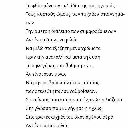
Τα φθαρ­μέ­να αντι­κλεί­δια της πα­ρη­γο­ριάς.
Τους κυρ­τούς ώμους των τυ­χαί­ων απα­ντη­μά­
των.
Την άμε­τρη διά­λε­κτο των συμ­φρα­ζό­με­νων.
Αν εί­ναι κά­πως να μι­λώ.
Να μι­λώ στα εξε­ζη­τη­μέ­να χρώ­μα­τα
πριν την ανα­το­λή και με­τά τη δύ­ση.
Τα αφλε­γή και υπο­βαθ­μι­σμέ­να.
Αν εί­ναι όταν μι­λώ.
Να μην με βρί­σκουν στους τό­πους
των ατε­λεύ­τη­των συ­να­θροί­σε­ων.
Σ' εκεί­νους που απο­σιω­πούν, εγώ να λιά­ζο­μαι.
Στη γλώσ­σα που κυ­νή­γη­σε η Αχλύς.
Στις τρω­τές αιχ­μές του σκο­τι­σμέ­νου αέ­ρα.
Αν εί­ναι όπως μι­λώ.