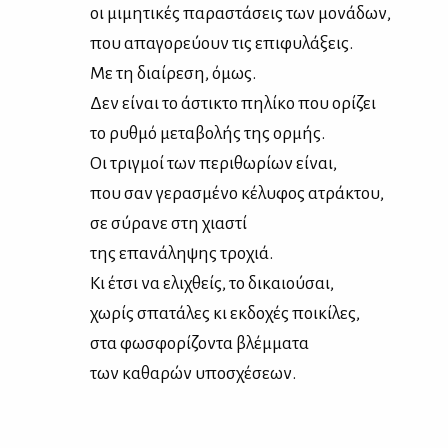
οι μι­μη­τι­κές πα­ρα­στά­σεις των μο­νά­δων,
που απα­γο­ρεύ­ουν τις επι­φυ­λά­ξεις.
Με τη διαί­ρε­ση, όμως.
Δεν εί­ναι το άστι­κτο πη­λί­κο που ορί­ζει
το ρυθ­μό με­τα­βο­λής της ορ­μής.
Οι τριγ­μοί των πε­ρι­θω­ρί­ων εί­ναι,
που σαν γε­ρα­σμέ­νο κέ­λυ­φος ατρά­κτου,
σε σύ­ρα­νε στη χια­στί
της επα­νά­λη­ψης τρο­χιά.
Κι έτσι να ελι­χθείς, το δι­καιού­σαι,
χω­ρίς σπα­τά­λες κι εκ­δο­χές ποι­κί­λες,
στα φω­σφο­ρί­ζο­ντα βλέμ­μα­τα
των κα­θα­ρών υπο­σχέ­σε­ων.