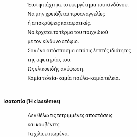
Έτσι φτιά­χτη­κε το ευ­ερ­γέ­τη­μα του κιν­δύ­νου.
Να μην χρειά­ζε­ται προ­α­ναγ­γε­λί­ες
ή απο­κρύ­ψεις κα­τα­φα­τι­κές.
Να έρ­χε­ται το τέρ­μα του παι­χνι­διού
με τον κίν­δυ­νο ατό­φιο.
Σαν ένα από­σπα­σμα από τις λε­πτές ιδιό­τη­τες
της αφε­τη­ρί­ας του.
Ως ελι­κοει­δής ανύ­ψω­ση.
Κα­μία τε­λεία-κα­μία παύ­λα-κα­μία τε­λεία.
Ισο­το­πία (Ή classèmes)
Δεν θέ­λω τις τε­τριμ­μέ­νες απο­στά­σεις
και κου­βέ­ντες.
Τα χι­λιοει­πω­μέ­να.