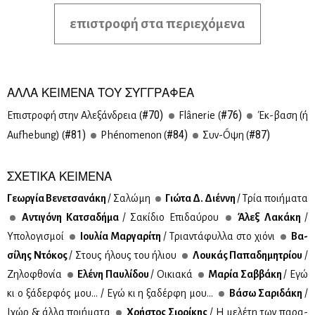
επιστροφή στα περιεχόμενα
ΑΛΛΑ ΚΕΙΜΕΝΑ ΤΟΥ ΣΥΓΓΡΑΦΕΑ
#70)
#76)
Επι­στρο­φή στην Αλε­ξάν­δρεια (
Flânerie (
Έκ-βα­ση (ή
#81)
#84)
#87)
Aufhebung) (
Phénomenon (
Συν-Óψη (
ΣΧΕΤΙΚΑ ΚΕΙΜΕΝΑ
Γε­ωρ­γία Βε­νε­τσα­νά­κη
/ Σα­λώ­μη
Γιώ­τα Δ. Διέν­νη
/ Τρία ποι­ή­μα­τα
Αντι­γό­νη Κα­τσα­δή­μα
/ Σα­κί­διο Επι­δαύ­ρου
Άλεξ Λα­κά­κη
/
Υπο­λο­γι­σμοί
Ιου­λία Μαρ­γα­ρί­τη
/ Τρια­ντά­φυλ­λα στο χιό­νι
Βα­
σί­λης Ντό­κος
/ Στους ήλους του ήλιου
Λου­κάς Πα­πα­δη­μη­τρί­ου
/
Ζη­λο­φθο­νία
Ελέ­νη Παυ­λί­δου
/ Οι­κια­κά
Μα­ρία Σαβ­βά­κη
/ Εγώ
κι ο ξά­δερ­φός μου... / Εγώ κι η ξα­δέρ­φη μου...
Βά­σω Σα­ρι­δά­κη
/
Ιχώρ & άλ­λα ποι­ή­μα­τα
Χρή­στος Σιο­ρί­κης
/ Η με­λέ­τη των πα­ρα­