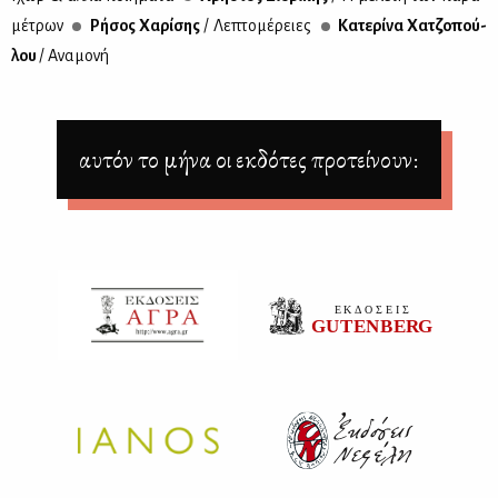
μέ­τρων
Ρή­σος Χα­ρί­σης
/ Λε­πτο­μέ­ρειες
Κα­τε­ρί­να Χα­τζο­πού­
λου
/ Ανα­μο­νή
αυτόν το μήνα οι εκδότες προτείνουν: