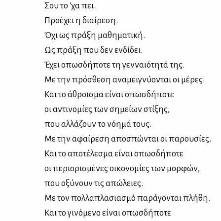
Σου το 'χα πει.
Προ­έ­χει η διαί­ρε­ση.
Όχι ως πρά­ξη μα­θη­μα­τι­κή.
Ως πρά­ξη που δεν εν­δί­δει.
Έχει οπωσ­δή­πο­τε τη γεν­ναιό­τη­τά της.
Με την πρό­σθε­ση ανα­μει­γνύ­ο­νται οι μέ­ρες.
Και το άθροι­σμα εί­ναι οπωσ­δή­πο­τε
οι αντι­νο­μί­ες των ση­μεί­ων στί­ξης,
που αλ­λά­ζουν το νό­η­μά τους.
Με την αφαί­ρε­ση απο­σπώ­νται οι πα­ρου­σί­ες.
Και το απο­τέ­λε­σμα εί­ναι οπωσ­δή­πο­τε
οι πε­ριο­ρι­σμέ­νες οι­κο­νο­μί­ες των μορ­φών,
που οξύ­νουν τις απώ­λειες.
Με τον πολ­λα­πλα­σια­σμό πα­ρά­γο­νται πλή­θη.
Και το γι­νό­με­νο εί­ναι οπωσ­δή­πο­τε