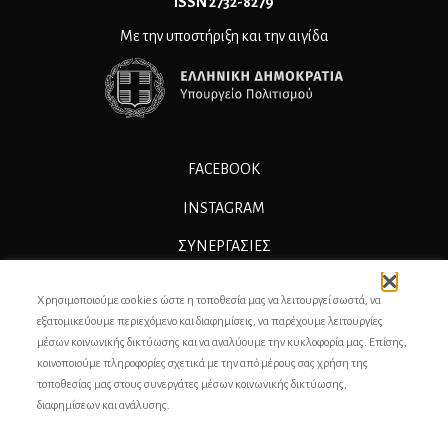
ΙSSN 2732-8279
Με την υποστήριξη και την αιγίδα
FACEBOOK
INSTAGRAM
ΣΥΝΕΡΓΑΣΊΕΣ
ΔΙΑΦΗΜΙΣΗ
Χρησιμοποιούμε cookies ώστε η τοποθεσία μας να λειτουργεί σωστά, να
ΕΠΙΚΟΙΝΩΝΙΑ
εξατομικεύουμε περιεχόμενο και διαφημίσεις, να παρέχουμε λειτουργίες
μέσων κοινωνικής δικτύωσης και να αναλύουμε την κυκλοφορία μας. Επίσης,
ΣΥΝΤΕΛΕΣΤΕΣ
κοινοποιούμε πληροφορίες σχετικά με την από μέρους σας χρήση της
τοποθεσίας μας στους συνεργάτες μέσων κοινωνικής δικτύωσης,
ΤΑΥΤΟΤΗΤΑ
διαφημίσεων και ανάλυσης.
ΠΡΟΣΩΠΙΚΆ ΔΕΔΟΜΈΝΑ