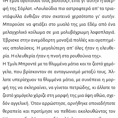
«Η Έμι­λι αγα­πού­σε τους βάλ­τους», εί­πε γι’ αυ­τήν η αδερ­
φή της Σάρ­λοτ. «Λου­λού­δια πιο αστρα­φτε­ρά απ’ τα τρια­
ντά­φυλ­λα άν­θι­ζαν στον σκο­τει­νό χερ­σό­το­πο γι’ αυ­τήν.
Μπο­ρού­σε να φτιά­ξει στο μυα­λό της μια Εδέμ από ένα
με­λαγ­χο­λι­κό κοί­λω­μα σε μια μο­λυ­βό­χρω­μη λο­φο­πλα­γιά.
Έβρι­σκε στην ανε­μό­δαρ­τη μο­να­ξιά πολ­λές και αγα­πη­μέ­
νες απο­λαύ­σεις. Η με­γα­λύ­τε­ρη απ’ όλες ήταν η ελευ­θε­
ρία. Η ελευ­θε­ρία ήταν η πνοή στα ρου­θού­νια της».
Η Έμι­λι Μπρο­ντέ με τα θλιμ­μέ­να μά­τια και το ζε­στό χα­μό­
γε­λο, που βρί­σκο­νταν σε αντα­γω­νι­σμό με­τα­ξύ τους. Άλ­
λο­τε υπε­ρί­σχυαν τα θλιμ­μέ­να μά­τια, με συ­νέ­πεια η μορ­
φή της να σκλη­ραί­νει, να γί­νε­ται πε­τρώ­δης, κι άλ­λο­τε το
ζε­στό χα­μό­γε­λο χά­ρι­ζε στη μορ­φή της μια όψη αθώα, σχε­
δόν αγ­γε­λι­κή. Όταν αρ­ρώ­στη­σε, αρ­νή­θη­κε οποια­δή­πο­τε
θε­ρα­πεία και προ­τί­μη­σε να πε­θά­νει ακο­λου­θώ­ντας τον