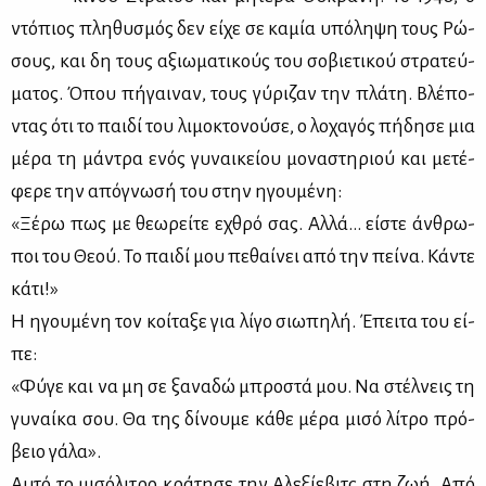
ντό­πιος πλη­θυ­σμός δεν εί­χε σε κα­μία υπό­λη­ψη τους Ρώ­
σους, και δη τους αξιω­μα­τι­κούς του σο­βιε­τι­κού στρα­τεύ­
μα­τος. Όπου πή­γαι­ναν, τους γύ­ρι­ζαν την πλά­τη. Βλέ­πο­
ντας ότι το παι­δί του λι­μο­κτο­νού­σε, ο λο­χα­γός πή­δη­σε μια
μέ­ρα τη μά­ντρα ενός γυ­ναι­κεί­ου μο­να­στη­ριού και με­τέ­
φε­ρε την από­γνω­σή του στην ηγου­μέ­νη:
«Ξέ­ρω πως με θε­ω­ρεί­τε εχθρό σας. Αλ­λά… εί­στε άν­θρω­
ποι του Θε­ού. Το παι­δί μου πε­θαί­νει από την πεί­να. Κά­ντε
κά­τι!»
Η ηγου­μέ­νη τον κοί­τα­ξε για λί­γο σιω­πη­λή. Έπει­τα του εί­
πε:
«Φύ­γε και να μη σε ξα­να­δώ μπρο­στά μου. Να στέλ­νεις τη
γυ­ναί­κα σου. Θα της δί­νου­με κά­θε μέ­ρα μι­σό λί­τρο πρό­
βειο γά­λα».
Αυ­τό το μι­σό­λι­τρο κρά­τη­σε την Αλε­ξί­ε­βιτς στη ζωή. Από