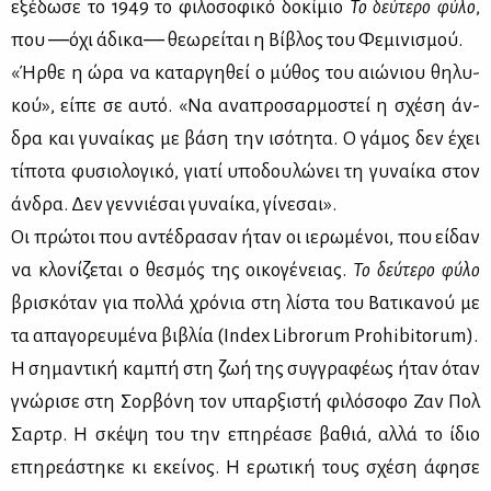
εξέ­δω­σε το 1949 το φι­λο­σο­φι­κό δο­κί­μιο
Το δεύ­τε­ρο φύ­λο
,
που ―όχι άδι­κα― θε­ω­ρεί­ται η Βί­βλος του Φε­μι­νι­σμού.
«Ήρ­θε η ώρα να κα­ταρ­γη­θεί ο μύ­θος του αιώ­νιου θη­λυ­
κού», εί­πε σε αυ­τό. «Να ανα­προ­σαρ­μο­στεί η σχέ­ση άν­
δρα και γυ­ναί­κας με βά­ση την ισό­τη­τα. Ο γά­μος δεν έχει
τί­πο­τα φυ­σιο­λο­γι­κό, για­τί υπο­δου­λώ­νει τη γυ­ναί­κα στον
άν­δρα. Δεν γεν­νιέ­σαι γυ­ναί­κα, γί­νε­σαι».
Οι πρώ­τοι που αντέ­δρα­σαν ήταν οι ιε­ρω­μέ­νοι, που εί­δαν
να κλο­νί­ζε­ται ο θε­σμός της οι­κο­γέ­νειας.
Το δεύ­τε­ρο φύ­λο
βρι­σκό­ταν για πολ­λά χρό­νια στη λί­στα του Βα­τι­κα­νού με
τα απα­γο­ρευ­μέ­να βι­βλία (Index Librorum Prohibitorum).
Η ση­μα­ντι­κή κα­μπή στη ζωή της συγ­γρα­φέ­ως ήταν όταν
γνώ­ρι­σε στη Σορ­βό­νη τον υπαρ­ξι­στή φι­λό­σο­φο Ζαν Πολ
Σαρτρ. Η σκέ­ψη του την επη­ρέ­α­σε βα­θιά, αλ­λά το ίδιο
επη­ρε­ά­στη­κε κι εκεί­νος. Η ερω­τι­κή τους σχέ­ση άφη­σε