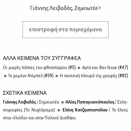
Γιάννης Λειβαδάς,
Σημειωτέα
επιστροφή στα περιεχόμενα
ΑΛΛΑ ΚΕΙΜΕΝΑ ΤΟΥ ΣΥΓΓΡΑΦΕΑ
#5)
#47)
Οι μι­κρές πά­πιες του φθι­νο­πώ­ρου (
Αρ­τό και Βαν Γκογκ (
#59)
#82)
Το χα­μέ­νο Νό­μπελ (
Η σκο­τει­νή πλευ­ρά της γρα­φής (
ΣΧΕΤΙΚΑ ΚΕΙΜΕΝΑ
Γιάν­νης Λει­βα­δάς
/ Ση­μειω­τέα
Ηλί­ας Πα­πα­γιαν­νό­που­λος
/ Σε­λη­
νο­γρα­φί­ες [Το Νυ­χτό­ρα­μα]
Ελέ­νη Χα­τζηα­πο­στό­λου
/ Το έλε­ος
στην «Ιλιά­δα» και στην Πα­λαιά Δια­θή­κη