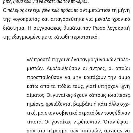
βιτς, ήρ­θα εδώ για να σκο­τώ­σω τον πό­λε­μο
».
Ο πό­λε­μος δεν έχει γυ­ναι­κείο πρό­σω­πο
αντι­με­τώ­πι­σε τη μή­νη
της λο­γο­κρι­σί­ας και απα­γο­ρεύ­τη­κε για με­γά­λο χρο­νι­κό
διά­στη­μα. Η συγ­γρα­φέ­ας θυ­μά­ται τον Ρώ­σο λο­γο­κρι­τή
της εξα­γριω­μέ­νο με το κά­τω­θι πε­ρι­στα­τι­κό:
«Μπρο­στά πή­γαι­νε ένα τάγ­μα γυ­ναι­κών πο­λε­
μι­στών. Ακο­λου­θού­σαν οι άντρες, οι οποί­οι
προ­σπα­θού­σαν να μην κοι­τά­ζουν την άμ­μο
κά­τω από τα πό­δια τους, για­τί υπήρ­χαν ίχνη
αί­μα­τος. Οι γυ­ναί­κες έχουν κά­ποιες ιδιαί­τε­ρες
ημέ­ρες, χρειά­ζο­νται βαμ­βά­κι ή κά­τι άλ­λο σχε­
τι­κό, μα στον σο­βιε­τι­κό στρα­τό δεν τους έδι­ναν
τί­πο­τα. Οι γυ­ναί­κες ντρέ­πο­νταν. Όταν έφτα­
σαν στο πέ­ρα­σμα των πο­τα­μών, άρ­χι­σαν να