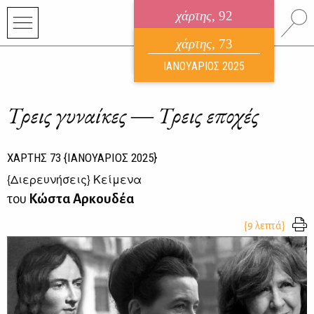
χάρτης
, 92
ηλεκτρονικό περιοδικό
χάρτης
, 73
ΑΥΓΟΥΣΤΟΣ 2026
ΙΑΝΟΥΑΡΙΟΣ 2025
Τρεις γυναίκες ― Τρεις εποχές
ΧΑΡΤΗΣ
73
{ΙΑΝΟΥΑΡΙΟΣ 2025}
{
Διερευνήσεις
} Κείμενα
του
Κώστα Αρκουδέα
{9 λεπτά}