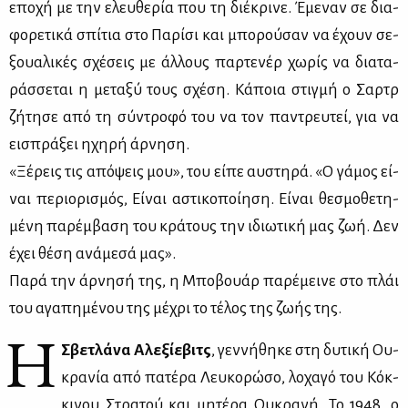
επο­χή με την ελευ­θε­ρία που τη διέ­κρι­νε. Έμε­ναν σε δια­
φο­ρε­τι­κά σπί­τια στο Πα­ρί­σι και μπο­ρού­σαν να έχουν σε­
ξουα­λι­κές σχέ­σεις με άλ­λους παρ­τε­νέρ χω­ρίς να δια­τα­
ράσ­σε­ται η με­τα­ξύ τους σχέ­ση. Κά­ποια στιγ­μή ο Σαρτρ
ζή­τη­σε από τη σύ­ντρο­φό του να τον πα­ντρευ­τεί, για να
ει­σπρά­ξει ηχη­ρή άρ­νη­ση.
«Ξέ­ρεις τις από­ψεις μου», του εί­πε αυ­στη­ρά. «Ο γά­μος εί­
ναι πε­ριο­ρι­σμός, Εί­ναι αστι­κο­ποί­η­ση. Εί­ναι θε­σμο­θε­τη­
μέ­νη πα­ρέμ­βα­ση του κρά­τους την ιδιω­τι­κή μας ζωή. Δεν
έχει θέ­ση ανά­με­σά μας».
Πα­ρά την άρ­νη­σή της, η Μπο­βουάρ πα­ρέ­μει­νε στο πλάι
του αγα­πη­μέ­νου της μέ­χρι το τέ­λος της ζω­ής της.
Η
Σβε­τλά­να Αλε­ξί­ε­βιτς
, γεν­νή­θη­κε στη δυ­τι­κή Ου­
κρα­νία από πα­τέ­ρα Λευ­κο­ρώ­σο, λο­χα­γό του Κόκ­
κι­νου Στρα­τού και μη­τέ­ρα Ου­κρα­νή. Το 1948, ο