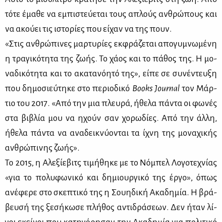
τό­τε έμα­θε να εμπι­στεύ­ε­ται τους απλούς αν­θρώ­πους και
να ακού­ει τις ιστο­ρί­ες που εί­χαν να της πουν.
«Στις αν­θρώ­πι­νες μαρ­τυ­ρί­ες εκ­φρά­ζε­ται απο­γυ­μνω­μέ­νη
η τρα­γι­κό­τη­τα της ζω­ής. Το χά­ος και το πά­θος της. Η μο­
να­δι­κό­τη­τα και το ακα­τα­νό­η­τό της», εί­πε σε συ­νέ­ντευ­ξη
που δη­μο­σιεύ­τη­κε στο πε­ριο­δι­κό
Books
Journal
τον Μάρ­
τιο του 2017. «Από την μια πλευ­ρά, ήθε­λα πά­ντα οι φω­νές
στα βι­βλία μου να ηχούν σαν χο­ρω­δί­ες. Από την άλ­λη,
ήθε­λα πά­ντα να ανα­δει­κνύ­ο­νται τα ίχνη της μο­να­χι­κής
αν­θρώ­πι­νης ζω­ής».
Το 2015, η Αλε­ξί­ε­βιτς τι­μή­θη­κε με το Νό­μπελ Λο­γο­τε­χνί­ας
«για το πο­λυ­φω­νι­κό και δη­μιουρ­γι­κό της έρ­γο», όπως
ανέ­φε­ρε στο σκε­πτι­κό της η Σου­η­δι­κή Ακα­δη­μία. Η βρά­
βευ­σή της ξε­σή­κω­σε πλή­θος αντι­δρά­σε­ων. Δεν ήταν λί­