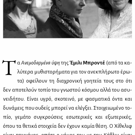
Τ
α
Ανε­μο­δαρ­μέ­να ύψη
της
Έμι­λι Μπρο­ντέ
(από τα κα­
λύ­τε­ρα μυ­θι­στο­ρή­μα­τα για τον ανεκ­πλή­ρω­το έρω­
τα) οφεί­λουν τη δια­χρο­νι­κή γοη­τεία τους στο ότι
δεν απο­τε­λούν το­πίο του γνω­στού κό­σμου αλ­λά του ασυ­
νει­δή­του. Εί­ναι υγρό, σκο­τει­νό, με φα­σμα­τι­κά όντα και
δυ­νά­μεις που ου­δείς μπο­ρεί να ελέγ­ξει. Στοι­χειω­μέ­νο το­
πίο, γε­μά­το συ­γκρού­σεις εσω­τε­ρι­κές και εξω­τε­ρι­κές,
όπου τα θε­τι­κά στοι­χεία δεν έχουν κα­μία θέ­ση. Ο Χίθ­κλιφ