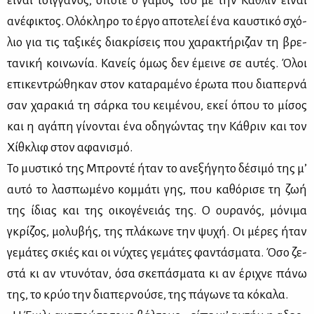
εί­ναι τσιγ­γά­νος, οπό­τε ο γά­μος του με την Κά­θλιν εί­ναι
ανέ­φι­κτος. Ολό­κλη­ρο το έρ­γο απο­τε­λεί ένα καυ­στι­κό σχό­
λιο για τις τα­ξι­κές δια­κρί­σεις που χα­ρα­κτή­ρι­ζαν τη βρε­
τα­νι­κή κοι­νω­νία. Κα­νείς όμως δεν έμει­νε σε αυ­τές. Όλοι
επι­κε­ντρώ­θη­καν στον κα­τα­ρα­μέ­νο έρω­τα που δια­περ­νά
σαν χα­ρα­κιά τη σάρ­κα του κει­μέ­νου, εκεί όπου το μί­σος
και η αγά­πη γί­νο­νται ένα οδη­γώ­ντας την Κά­θριν και τον
Χίθ­κλιφ στον αφα­νι­σμό.
Το μυ­στι­κό της Μπρο­ντέ ήταν το ανε­ξή­γη­το δέ­σι­μό της μ’
αυ­τό το λα­σπω­μέ­νο κομ­μά­τι γης, που κα­θό­ρι­σε τη ζωή
της ίδιας και της οι­κο­γέ­νειάς της. Ο ου­ρα­νός, μό­νι­μα
γκρί­ζος, μο­λυ­βής, της πλά­κω­νε την ψυ­χή. Οι μέ­ρες ήταν
γε­μά­τες σκιές και οι νύ­χτες γε­μά­τες φα­ντά­σμα­τα. Όσο ζε­
στά κι αν ντυ­νό­ταν, όσα σκε­πά­σμα­τα κι αν έρι­χνε πά­νω
της, το κρύο την δια­περ­νού­σε, της πά­γω­νε τα κό­κα­λα.