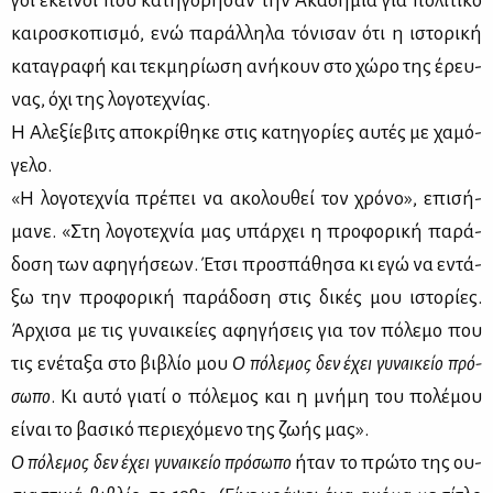
γοι εκεί­νοι που κα­τη­γό­ρη­σαν την Ακα­δη­μία για πο­λι­τι­κό
και­ρο­σκο­πι­σμό, ενώ πα­ράλ­λη­λα τό­νι­σαν ότι η ιστο­ρι­κή
κα­τα­γρα­φή και τεκ­μη­ρί­ω­ση ανή­κουν στο χώ­ρο της έρευ­
νας, όχι της λο­γο­τε­χνί­ας.
Η Αλε­ξί­ε­βιτς απο­κρί­θη­κε στις κα­τη­γο­ρί­ες αυ­τές με χα­μό­
γε­λο.
«Η λο­γο­τε­χνία πρέ­πει να ακο­λου­θεί τον χρό­νο», επι­σή­
μα­νε. «Στη λο­γο­τε­χνία μας υπάρ­χει η προ­φο­ρι­κή πα­ρά­
δο­ση των αφη­γή­σε­ων. Έτσι προ­σπά­θη­σα κι εγώ να εντά­
ξω την προ­φο­ρι­κή πα­ρά­δο­ση στις δι­κές μου ιστο­ρί­ες.
Άρ­χι­σα με τις γυ­ναι­κεί­ες αφη­γή­σεις για τον πό­λε­μο που
τις ενέ­τα­ξα στο βι­βλίο μου
Ο πό­λε­μος δεν έχει γυ­ναι­κείο πρό­
σω­πο
. Κι αυ­τό για­τί ο πό­λε­μος και η μνή­μη του πο­λέ­μου
εί­ναι το βα­σι­κό πε­ριε­χό­με­νο της ζω­ής μας».
Ο πό­λε­μος δεν έχει γυ­ναι­κείο πρό­σω­πο
ήταν το πρώ­το της ου­