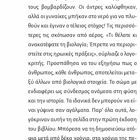
τους βομ­βαρ­δί­ζουν. Οι άντρες κα­λύ­φθη­καν,
αλ­λά οι γυ­ναί­κες μπή­καν στο νε­ρό για να πλυ­
θούν και έγι­ναν ο τέ­λειος στό­χος! Τις πε­ρισ­σό­
τε­ρες τις σκό­τω­σαν από αέ­ρος. «Τι θέ­λα­τε κι
ανα­κα­τέ­ψα­τε τη βιο­λο­γία; Έπρε­πε να πε­ριο­ρι­
στεί­τε στις ηρω­ι­κές πρά­ξεις», ούρ­λια­ζε ο λο­γο­
κρι­τής. Προ­σπά­θη­σα να του εξη­γή­σω πως ο
άν­θρω­πος, κά­θε άν­θρω­πος, απο­τε­λεί­ται με­τα­
ξύ άλ­λων από βιο­λο­γι­κά στοι­χεία. Το σώ­μα με
εν­δια­φέ­ρει ως σύν­δε­σμος ανά­με­σα στη φύ­ση
και την ιστο­ρία. Τα ιδα­νι­κά δεν μπο­ρούν να εί­
ναι γύ­ψι­να σαν αγάλ­μα­τα. Πα­ρ’ όλα αυ­τά, λο­
γό­κρι­ναν αυ­τήν τη σε­λί­δα στην πρώ­τη έκ­δο­ση
του βι­βλί­ου. Μπό­ρε­σα να τη δη­μο­σιεύ­σω ατό­
φια με­τά από δέ­κα χρό­νια, στα χρό­νια της πε­