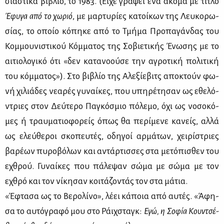
σια­στι­κά βι­βλίο, το 1983. (Εί­χε γρά­ψει ένα ακό­μα με τί­τλο
Έφυ­γα από το χω­ριό
, με μαρ­τυ­ρί­ες κα­τοί­κων της Λευ­κο­ρω­
σί­ας, το οποίο κό­πη­κε από το Τμή­μα Προ­πα­γάν­δας του
Κομ­μου­νι­στι­κού Κόμ­μα­τος της Σο­βιε­τι­κής Ένω­σης με το
αι­τιο­λο­γι­κό ότι «δεν κα­τα­νο­ού­σε την αγρο­τι­κή πο­λι­τι­κή
του κόμ­μα­τος»). Στο βι­βλίο της Αλε­ξί­ε­βιτς απο­κτούν φω­
νή χι­λιά­δες νε­α­ρές γυ­ναί­κες, που υπη­ρέ­τη­σαν ως εθε­λό­
ντριες στον Δεύ­τε­ρο Πα­γκό­σμιο πό­λε­μο, όχι ως νο­σο­κό­
μες ή τραυ­μα­τιο­φο­ρείς όπως θα πε­ρί­με­νε κα­νείς, αλ­λά
ως ελεύ­θε­ροι σκο­πευ­τές, οδη­γοί αρ­μά­των, χει­ρί­στριες
βα­ρέ­ων πυ­ρο­βό­λων και αντάρ­τισ­σες στα με­τό­πι­σθεν του
εχθρού. Γυ­ναί­κες που πά­λε­ψαν σώ­μα με σώ­μα με τον
εχθρό και τον νί­κη­σαν κοι­τά­ζο­ντάς τον στα μά­τια.
«Έφτα­σα ως το Βε­ρο­λί­νο», λέ­ει κά­ποια από αυ­τές. «Άφη­
σα το αυ­τό­γρα­φό μου στο Ράιχ­σταγκ:
Εγώ, η Σο­φία Κουν­τσέ­