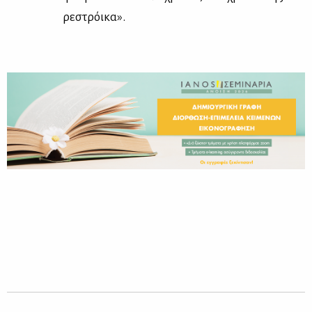
ρε­στρόι­κα».