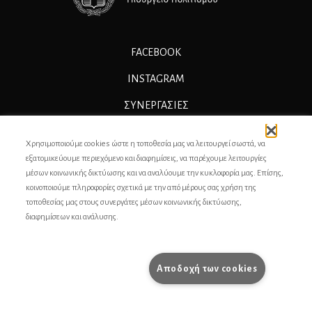
FACEBOOK
INSTAGRAM
ΣΥΝΕΡΓΑΣΊΕΣ
ΔΙΑΦΗΜΙΣΗ
Χρησιμοποιούμε cookies ώστε η τοποθεσία μας να λειτουργεί σωστά, να
ΕΠΙΚΟΙΝΩΝΙΑ
εξατομικεύουμε περιεχόμενο και διαφημίσεις, να παρέχουμε λειτουργίες
μέσων κοινωνικής δικτύωσης και να αναλύουμε την κυκλοφορία μας. Επίσης,
ΣΥΝΤΕΛΕΣΤΕΣ
κοινοποιούμε πληροφορίες σχετικά με την από μέρους σας χρήση της
τοποθεσίας μας στους συνεργάτες μέσων κοινωνικής δικτύωσης,
ΤΑΥΤΟΤΗΤΑ
διαφημίσεων και ανάλυσης.
ΠΡΟΣΩΠΙΚΆ ΔΕΔΟΜΈΝΑ
ΟΡΟΙ ΧΡΗΣΗΣ
Αποδοχή των cookies
pencilcase.gr