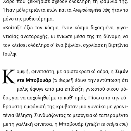
Χά­ρο που ξε­κλή­ρι­σε σχε­δόν ολό­κλη­ρη τη φα­μί­λια της.
Ήταν μό­λις τριά­ντα ετών και τα
Ανε­μο­δαρ­μέ­να ύψη
ήταν το
μό­νο της μυ­θι­στό­ρη­μα.
«Κοί­τα­ξε έξω τον κό­σμο, έναν κό­σμο δι­χα­σμέ­νο, γι­γα­
ντιαί­ας ανα­τα­ρα­χής, κι ένιω­σε μέ­σα της τη δύ­να­μη να
τον κλεί­σει ολό­κλη­ρο σ’ ένα βι­βλίο», σχο­λί­α­σε η Βιρ­τζί­νια
Γουλφ.
Κ
ομ­ψή, φι­νε­τσά­τη, με αρι­στο­κρα­τι­κό αέ­ρα, η
Σι­μόν
ντε Μπο­βουάρ
(
τι όνο­μα!
) έδι­νε την εντύ­πω­ση ότι
μό­λις έφυ­γε από μια επί­δει­ξη γνω­στού οί­κου μό­
δας για να ασχο­λη­θεί με τα κα­θ’ ημάς. Πί­σω από την εύ­
θραυ­στη εμ­φά­νι­σή της κρυ­βό­ταν μια γυ­ναί­κα με γρα­νι­
τέ­νια θέ­λη­ση. Συν­δυά­ζο­ντας το με­σο­γεια­κό τα­πε­ρα­μέ­ντο
με τη γαλ­λι­κή φι­νέ­τσα, η Μπο­βουάρ (
γε­μί­ζει το στό­μα σου
)