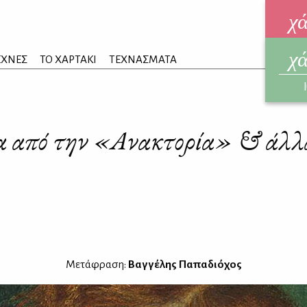
χ
χ
ηλεκ
ΕΧΝΕΣ
ΤΟ ΧΑΡΤΑΚΙ
ΤΕΧΝΑΣΜΑΤΑ
ΑΥΓ
 από την «Ανακτορία» & άλλ
Μετάφραση:
Βαγγέλης Παπαδιόχος