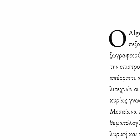
Ο
Alg
πε­ζ
ζω­γρα­φι­κο
την επι­στρο
απέρ­ρι­πτε α
λι­τε­χνών ο
κυ­ρί­ως γνω
Με­σαί­ω­να 
θε­μα­το­λο­γ
λυ­ρι­κή και