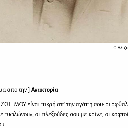
Ο Άλτζε
σμα από την ]
Ανα­κτο­ρία
 ΖΩΗ ΜΟΥ εί­ναι πι­κρή απ’ την αγά­πη σου· οι οφθαλ
 τυ­φλώ­νουν, οι πλε­ξού­δες σου με καί­νε, οι κο­φτοί
ου