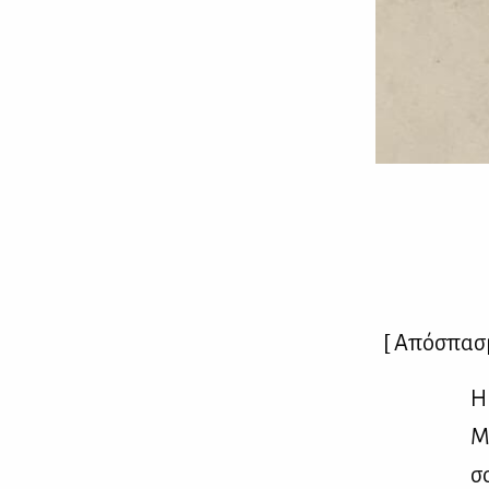
[ Από­σπα­
Η
Με
σ