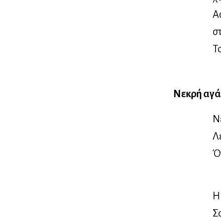
Α
στ
Το
Νε­κρή αγά
Νε
Λε
Όπ
Τ
Η 
Σα