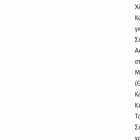
Χω
Κα
γ
Σε
Α
στ
Μα
(Θ
Κό
Κι
Το
Σε
χα