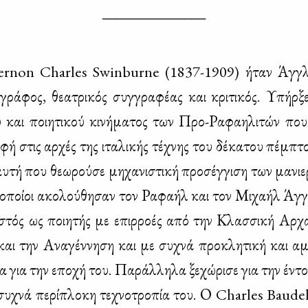
_______________
ernon Charles Swinburne (1837-1909) ήταν Άγ­γλος
ο­γρά­φος, θε­α­τρι­κός συγ­γρα­φέ­ας και κρι­τι­κός. Υπήρ­
ύ και ποι­η­τι­κού κι­νή­μα­τος των Προ-Ρα­φαη­λι­τών που 
­φή στις αρ­χές της ιτα­λι­κής τέ­χνης του δέ­κα­του πέμ­πτ
υ­τή που θε­ω­ρού­σε μη­χα­νι­στι­κή προ­σέγ­γι­ση των μα­νι
ι οποί­οι ακο­λού­θη­σαν τον Ρα­φα­ήλ και τον Μι­χα­ήλ Άγ­γ
­στός ως ποι­η­τής με επιρ­ρο­ές από την Κλασ­σι­κή Αρ­χα
και την Ανα­γέν­νη­ση και με συ­χνά προ­κλη­τι­κή και αμ­φ
ία για την επο­χή του. Πα­ράλ­λη­λα ξε­χώ­ρι­σε για την έντο
 συ­χνά πε­ρί­πλο­κη τε­χνο­τρο­πία του. Ο Charles Baud