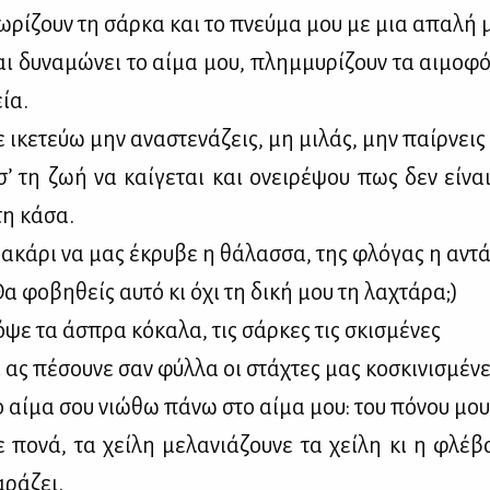
­ρί­ζουν τη σάρ­κα και το πνεύ­μα μου με μια απα­λή μ
ι δυ­να­μώ­νει το αί­μα μου, πλημ­μυ­ρί­ζουν τα αι­μο­φ
εία.
 ικε­τεύω μην ανα­στε­νά­ζεις, μη μι­λάς, μην παίρ­νεις
σ’ τη ζωή να καί­γε­ται και ονει­ρέ­ψου πως δεν εί­ν
η κά­σα.
­κά­ρι να μας έκρυ­βε η θά­λασ­σα, της φλό­γας η αντά
α φο­βη­θείς αυ­τό κι όχι τη δι­κή μου τη λα­χτά­ρα;)
­ψε τα άσπρα κό­κα­λα, τις σάρ­κες τις σκι­σμέ­νες
 ας πέ­σου­νε σαν φύλ­λα οι στά­χτες μας κο­σκι­νι­σμέ­νε
 αί­μα σου νιώ­θω πά­νω στο αί­μα μου: του πό­νου μου 
 πο­νά, τα χεί­λη με­λα­νιά­ζου­νε τα χεί­λη κι η φλέ­
­ρά­ζει.