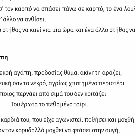
σ’ τον καρ­πό να σπά­σει πά­νω σε καρ­πό, το ένα λου­
’ άλ­λο να αν­θί­σει,
 στή­θος να κα­εί για μία ώρα και ένα άλ­λο στή­θος να 
­πη
­κρή αγά­πη, προ­δο­σί­ας θύ­μα, ακί­νη­τη αρά­ζει,
υ­κή σαν το νε­κρό, αγρί­ως χτυ­πη­μέ­νο πε­ρι­στέ­ρι:
οιος περ­νά­ει από σι­μά του δεν κοι­τά­ζει
ου έρω­τα το πε­θα­μέ­νο ταί­ρι.
καρ­διά του, που εί­χε αγω­νι­στεί, πο­θή­σει και μο­χθή
ν τον κο­ρυ­δαλ­λό μο­χθεί να φτά­σει στην αυ­γή,