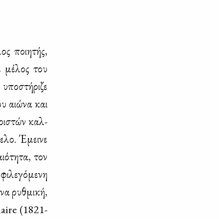
 ποι­η­τής,
ξε μέ­λος του
υπο­στή­ρι­ζε
ου αιώ­να και
ε­ρι­στών καλ­
ε­λο. Έμει­νε
ιό­τη­τα, τον
ι­λε­γό­με­νη
­να ρυθ­μι­κή,
elaire (1821-