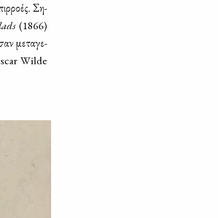
ρ­ρο­ές. Ση­
lads
(1866)
σαν με­τα­γε­
 Oscar Wilde