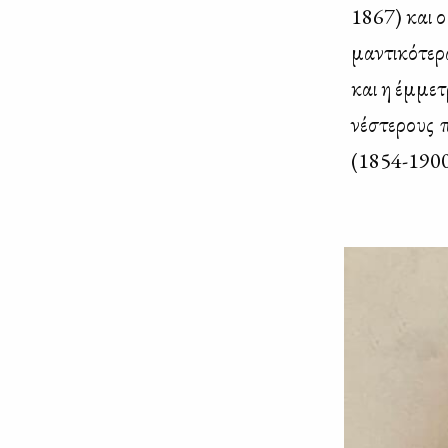
1867) και ο
μα­ντι­κό­τε­
και η έμ­με­
νέ­στε­ρους
(1854-1900