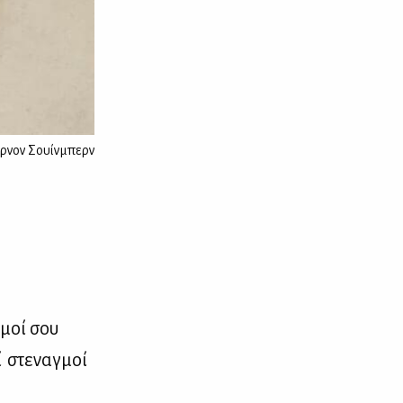
ρνον Σουίνμπερν
­μοί σου
 στε­ναγ­μοί