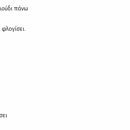
λού­δι πά­νω
φλο­γί­σει.
­σει