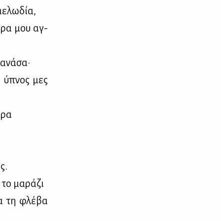
ε­λω­δία,
ό­ρα μου αγ­
 ανά­σα·
αι ύπνος μες
­ρα
ς.
το μα­ρά­ζι
βα τη φλέ­βα