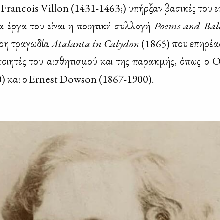
 Francois Villon (1431-1463;) υπήρ­ξαν βα­σι­κές του επι
ρα έρ­γα του εί­ναι η ποι­η­τι­κή συλ­λο­γή
Poems and Bal
τρη τρα­γω­δία
Atalanta in Calydon
(1865) που επη­ρέ­α­
 ποι­η­τές του αι­σθη­τι­σμού και της πα­ρακ­μής, όπως ο
) και ο Ernest Dowson (1867-1900).