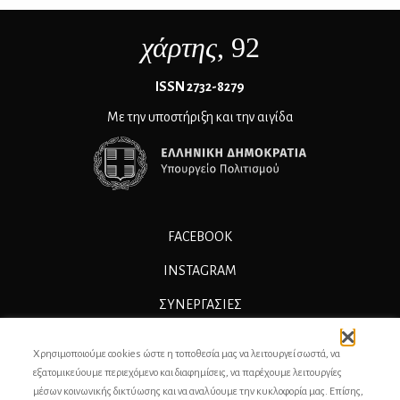
χάρτης
, 92
ΙSSN 2732-8279
Με την υποστήριξη και την αιγίδα
FACEBOOK
INSTAGRAM
ΣΥΝΕΡΓΑΣΊΕΣ
ΔΙΑΦΗΜΙΣΗ
Χρησιμοποιούμε cookies ώστε η τοποθεσία μας να λειτουργεί σωστά, να
ΕΠΙΚΟΙΝΩΝΙΑ
εξατομικεύουμε περιεχόμενο και διαφημίσεις, να παρέχουμε λειτουργίες
μέσων κοινωνικής δικτύωσης και να αναλύουμε την κυκλοφορία μας. Επίσης,