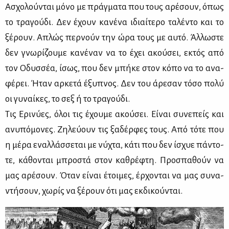
Ασχο­λού­νται μό­νο με πράγ­μα­τα που τους αρέ­σουν, όπως
το τρα­γού­δι. Δεν έχουν κα­νέ­να ιδιαί­τε­ρο τα­λέ­ντο και το
ξέ­ρουν. Απλώς περ­νούν την ώρα τους με αυ­τό. Άλ­λω­στε
δεν γνω­ρί­ζου­με κα­νέ­ναν να το έχει ακού­σει, εκτός από
τον Οδυσ­σέα, ίσως, που δεν μπή­κε στον κό­πο να το ανα­
φέ­ρει. Ήταν αρ­κε­τά έξυ­πνος. Δεν του άρε­σαν τό­σο πο­λύ
οι γυ­ναί­κες, το σεξ ή το τρα­γού­δι.
Τις Ερι­νύ­ες, όλοι τις έχου­με ακού­σει. Εί­ναι συ­νε­πείς και
ανυ­πό­μο­νες. Ζη­λεύ­ουν τις ξα­δέρ­φες τους. Από τό­τε που
η μέ­ρα εναλ­λάσ­σε­ται με νύ­χτα, κά­τι που δεν ίσχυε πά­ντο­
τε, κά­θο­νται μπρο­στά στον κα­θρέ­φτη. Προ­σπα­θούν να
μας αρέ­σουν. Όταν εί­ναι έτοι­μες, έρ­χο­νται να μας συ­να­
ντή­σουν, χω­ρίς να ξέ­ρουν ότι μας εκ­δι­κού­νται.