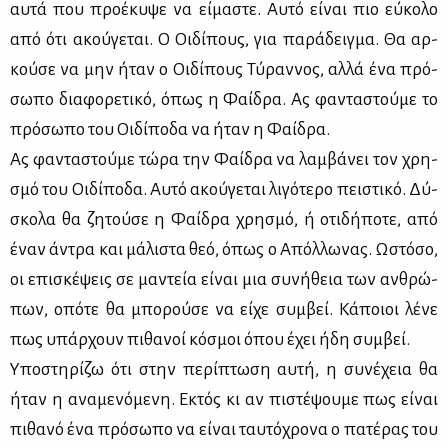
αυ­τά που προ­έ­κυ­ψε να εί­μα­στε. Αυ­τό εί­ναι πιο εύ­κο­λο
από ότι ακού­γε­ται. Ο Οι­δί­πους, για πα­ρά­δειγ­μα. Θα αρ­
κού­σε να μην ήταν ο Οι­δί­πους Τύ­ραν­νος, αλ­λά ένα πρό­
σω­πο δια­φο­ρε­τι­κό, όπως η Φαί­δρα. Ας φα­ντα­στού­με το
πρό­σω­πο του Οι­δί­πο­δα να ήταν η Φαί­δρα.
Ας φα­ντα­στού­με τώ­ρα την Φαί­δρα να λαμ­βά­νει τον χρη­
σμό του Οι­δί­πο­δα. Αυ­τό ακού­γε­ται λι­γό­τε­ρο πει­στι­κό. Δύ­
σκο­λα θα ζη­τού­σε η Φαί­δρα χρη­σμό, ή οτι­δή­πο­τε, από
έναν άντρα και μά­λι­στα θεό, όπως ο Απόλ­λω­νας. Ωστό­σο,
οι επι­σκέ­ψεις σε μα­ντεία εί­ναι μια συ­νή­θεια των αν­θρώ­
πων, οπό­τε θα μπο­ρού­σε να εί­χε συμ­βεί. Κά­ποιοι λέ­νε
πως υπάρ­χουν πι­θα­νοί κό­σμοι όπου έχει ήδη συμ­βεί.
Υπο­στη­ρί­ζω ότι στην πε­ρί­πτω­ση αυ­τή, η συ­νέ­χεια θα
ήταν η ανα­με­νό­με­νη. Εκτός κι αν πι­στέ­ψου­με πως εί­ναι
πι­θα­νό ένα πρό­σω­πο να εί­ναι ταυ­τό­χρο­να ο πα­τέ­ρας του