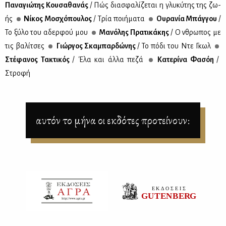
Πα­να­γιώ­της Κου­σα­θα­νάς
/ Πώς δια­σφα­λί­ζε­ται η γλυ­κύ­της της ζω­
ής
Νί­κος Μο­σχό­που­λος
/ Τρία ποι­ή­μα­τα
Ου­ρα­νία Μπάγ­γου
/
Το ξύ­λο του αδερ­φού μου
Μα­νό­λης Πρα­τι­κά­κης
/ Ο ἀνθρω­πος με
τις βα­λί­τσες
Γιώρ­γος Σκα­μπαρ­δώ­νης
/ Το πό­δι του Ντε Γκωλ
Στέ­φα­νος Τα­κτι­κός
/ Έλα και άλ­λα πε­ζά
Κα­τε­ρί­να Φα­σόη
/
Στρο­φή
αυτόν το μήνα οι εκδότες προτείνουν: