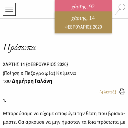
χάρτης
, 92
ηλεκτρονικό περιοδικό
χάρτης
, 14
ΑΥΓΟΥΣΤΟΣ 2026
ΦΕΒΡΟΥΑΡΙΟΣ 2020
Πρόσωπα
ΧΑΡΤΗΣ
14
{ΦΕΒΡΟΥΑΡΙΟΣ 2020}
{
Ποίηση & Πεζογραφία
} Κείμενα
του
Δημήτρη Γαλάνη
{4 λεπτά}
1.
Μπο­ρού­σα­με να εί­χα­με απο­φύ­γει την θέ­ση που βρι­σκό­
μα­στε. Θα αρ­κού­σε να μην ήμα­σταν τα ίδια πρό­σω­πα με