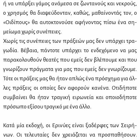
ή να υπάρ­ξει γά­μος ανά­με­σα σε ζω­ντα­νούς και νε­κρούς,
ο χρη­σμός θα δια­ψεύ­δο­νταν, κα­θώς, μα­θαί­νο­ντάς τον, ο
«Οι­δί­πους» θα αυ­το­κτο­νού­σε αφή­νο­ντας πί­σω ένα ση­
μεί­ω­μα χω­ρίς συ­νέ­πειες.
Χω­ρίς τις συ­νέ­πειες των πρά­ξε­ών μας δεν υπάρ­χει τρα­
γω­δία. Βέ­βαια, πά­ντο­τε υπάρ­χει το εν­δε­χό­με­νο να μας
πα­ρα­κο­λου­θούν θε­α­τές που εμείς δεν βλέ­που­με και που
γνω­ρί­ζουν πράγ­μα­τα για μας που εμείς δεν γνω­ρί­ζου­με.
Τό­τε οι πρά­ξεις μας θα ήταν απλώς ένα πρό­σχη­μα για άλ­
λες πρά­ξεις οι οποί­ες δεν αφο­ρούν κα­νέ­να. Οτι­δή­πο­τε
συμ­βαί­νει θα ήταν τρα­γι­κή ει­ρω­νεία και οποιο­δή­πο­τε
πρό­σω­πο εξί­σου τρα­γι­κό με ένα άλ­λο.
Κα­τά μία εκ­δο­χή, οι Ερι­νύ­ες εί­ναι ξα­δέρ­φες των Σει­ρή­
νων. Οι τε­λευ­ταί­ες δεν χρειά­ζε­ται να προ­σπα­θή­σουν.