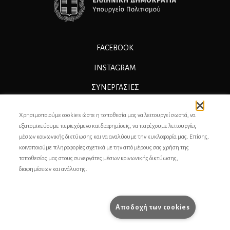
FACEBOOK
INSTAGRAM
ΣΥΝΕΡΓΑΣΊΕΣ
ΔΙΑΦΗΜΙΣΗ
Χρησιμοποιούμε cookies ώστε η τοποθεσία μας να λειτουργεί σωστά, να
ΕΠΙΚΟΙΝΩΝΙΑ
εξατομικεύουμε περιεχόμενο και διαφημίσεις, να παρέχουμε λειτουργίες
μέσων κοινωνικής δικτύωσης και να αναλύουμε την κυκλοφορία μας. Επίσης,
ΣΥΝΤΕΛΕΣΤΕΣ
κοινοποιούμε πληροφορίες σχετικά με την από μέρους σας χρήση της
τοποθεσίας μας στους συνεργάτες μέσων κοινωνικής δικτύωσης,
ΤΑΥΤΟΤΗΤΑ
διαφημίσεων και ανάλυσης.
ΠΡΟΣΩΠΙΚΆ ΔΕΔΟΜΈΝΑ
ΟΡΟΙ ΧΡΗΣΗΣ
Αποδοχή των cookies