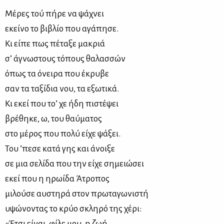
Μέρες τού πήρε να ψάχνει
εκείνο το βιβλίο που αγάπησε.
Κι είπε πως πέταξε μακριά
σ’ άγνωστους τόπους θαλασσών
όπως τα όνειρα που έκρυβε
σαν τα ταξίδια νου, τα εξωτικά.
Κι εκεί που το’ χε ήδη πιστέψει
βρέθηκε, ω, του θαύματος
στο μέρος που πολύ είχε ψάξει.
Του ’πεσε κατά γης και άνοιξε
σε μια σελίδα που την είχε σημειώσει
εκεί που η ηρωίδα Άτροπος
μιλούσε αυστηρά στον πρωταγωνιστή
υψώνοντας το κρύο σκληρό της χέρι:
«Έτσι είναι, φίλε μου, η ζωή