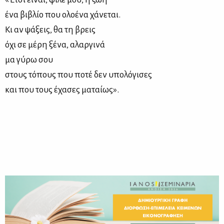
ένα βιβλίο που ολοένα χάνεται.
Κι αν ψάξεις, θα τη βρεις
όχι σε μέρη ξένα, αλαργινά
μα γύρω σου
στους τόπους που ποτέ δεν υπολόγισες
και που τους έχασες ματαίως».