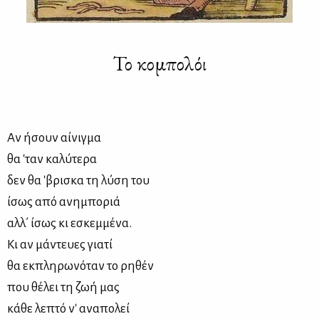
Το κομπολόι
Αν ήσουν αίνιγμα
θα 'ταν καλύτερα
δεν θα 'βρισκα τη λύση του
ίσως από ανημποριά
αλλ΄ ίσως κι εσκεμμένα.
Κι αν μάντευες γιατί
θα εκπληρωνόταν το ρηθέν
που θέλει τη ζωή μας
κάθε λεπτό ν' αναπολεί