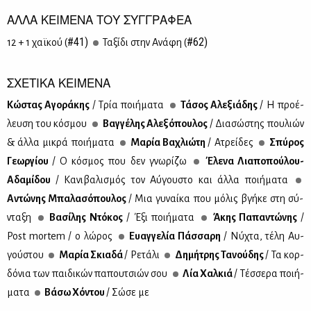
ΑΛΛΑ ΚΕΙΜΕΝΑ ΤΟΥ ΣΥΓΓΡΑΦΕΑ
#41)
#62)
12 + 1 χαϊ­κού (
Τα­ξί­δι στην Ανά­φη (
ΣΧΕΤΙΚΑ ΚΕΙΜΕΝΑ
Κώ­στας Αγο­ρά­κης
/ Τρία ποι­ή­μα­τα
Τά­σος Αλε­ξιά­δης
/ Η προ­έ­
λευ­ση του κό­σμου
Βαγ­γέ­λης Αλε­ξό­που­λος
/ Δια­σώ­στης που­λιών
& άλ­λα μι­κρά ποι­ή­μα­τα
Μα­ρία Βα­χλιώ­τη
/ Ατρεί­δες
Σπύ­ρος
Γε­ωρ­γί­ου
/ Ο κό­σμος που δεν γνω­ρί­ζω
Έλε­να Λια­πο­πού­λου-
Αδα­μί­δου
/ Κα­νι­βα­λι­σμός τον Αύ­γου­στο και άλ­λα ποι­ή­μα­τα
Αντώ­νης Μπα­λα­σό­που­λος
/ Μια γυ­ναί­κα που μό­λις βγή­κε στη σύ­
ντα­ξη
Βα­σί­λης Ντό­κος
/ Έξι ποι­ή­μα­τα
Άκης Πα­πα­ντώ­νης
/
Post mortem / ο λώ­ρος
Ευαγ­γε­λία Πάσ­σα­ρη
/ Νύ­χτα, τέ­λη Αυ­
γού­στου
Μα­ρία Σκια­δά
/ Ρε­τά­λι
Δη­μή­τρης Τα­νού­δης
/ Τα κορ­
δό­νια των παι­δι­κών πα­που­τσιών σου
Λία Χαλ­κιά
/ Τέσ­σε­ρα ποι­ή­
μα­τα
Βά­σω Χό­ντου
/ Σώ­σε με