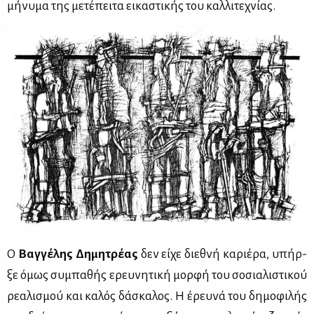
μή­νυ­μα της με­τέ­πει­τα ει­κα­στι­κής του καλ­λι­τε­χνί­ας.
Ο
Βαγ­γέ­λης Δη­μη­τρέ­ας
δεν εί­χε διε­θνή κα­ριέ­ρα, υπήρ­
ξε όμως συ­μπα­θής ερευ­νη­τι­κή μορ­φή του σο­σια­λι­στι­κού
ρε­α­λι­σμού και κα­λός δά­σκα­λος. Η έρευ­νά του δη­μο­φι­λής