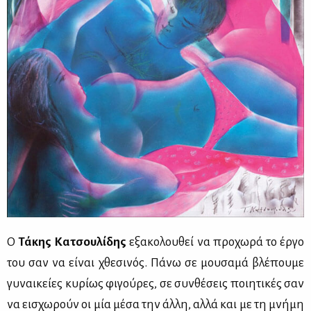
Ο
Τ
ά
κης Κα­τσου­λί­δης
εξα­κο­λου­θεί να προ­χω­ρά το έρ­γο
του σαν να εί­ναι χθε­σι­νός. Πά­νω σε μου­σα­μά βλέ­που­με
γυ­ναι­κεί­ες κυ­ρί­ως φι­γού­ρες, σε συν­θέ­σεις ποι­η­τι­κές σαν
να ει­σχω­ρούν οι μία μέ­σα την άλ­λη, αλ­λά και με τη μνή­μη