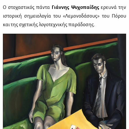
Ο στο­χα­στι­κός πά­ντα
Γιάν­νης Ψυ­χο­παί­δης
ερευ­νά την
ιστο­ρι­κή ση­μειο­λο­γία του «Λε­μο­νο­δά­σους» του Πό­ρου
και της σχε­τι­κής λο­γο­τε­χνι­κής πα­ρά­δο­σης.