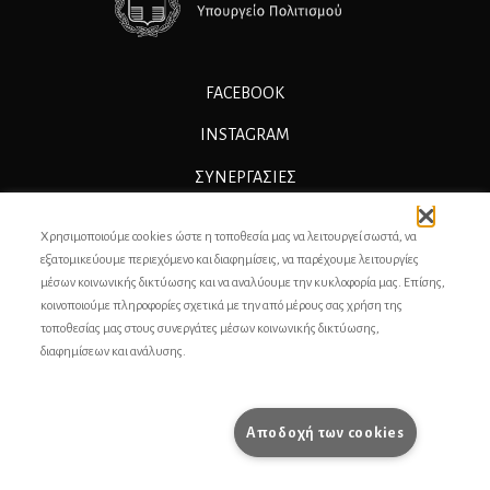
FACEBOOK
INSTAGRAM
ΣΥΝΕΡΓΑΣΊΕΣ
ΔΙΑΦΗΜΙΣΗ
Χρησιμοποιούμε cookies ώστε η τοποθεσία μας να λειτουργεί σωστά, να
ΕΠΙΚΟΙΝΩΝΙΑ
εξατομικεύουμε περιεχόμενο και διαφημίσεις, να παρέχουμε λειτουργίες
μέσων κοινωνικής δικτύωσης και να αναλύουμε την κυκλοφορία μας. Επίσης,
ΣΥΝΤΕΛΕΣΤΕΣ
κοινοποιούμε πληροφορίες σχετικά με την από μέρους σας χρήση της
τοποθεσίας μας στους συνεργάτες μέσων κοινωνικής δικτύωσης,
ΤΑΥΤΟΤΗΤΑ
διαφημίσεων και ανάλυσης.
ΠΡΟΣΩΠΙΚΆ ΔΕΔΟΜΈΝΑ
ΟΡΟΙ ΧΡΗΣΗΣ
Αποδοχή των cookies
pencilcase.gr