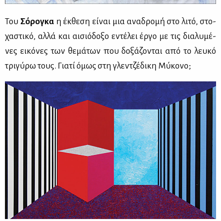
Του
Σό­ρο­γκα
η έκ­θε­ση εί­ναι μια ανα­δρο­μή στο λι­τό, στο­
χα­στι­κό, αλ­λά και αι­σιό­δο­ξο εντέ­λει έρ­γο με τις δια­λυ­μέ­
νες ει­κό­νες των θε­μά­των που δο­ξά­ζο­νται από το λευ­κό
τρι­γύ­ρω τους. Για­τί όμως στη γλεν­τζέ­δι­κη Μύ­κο­νο;