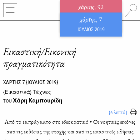
χάρτης
, 92
ηλεκτρονικό περιοδικό
χάρτης
, 7
ΑΥΓΟΥΣΤΟΣ 2026
ΙΟΥΛΙΟΣ 2019
Εικαστική/Εικονική
πραγματικότητα
ΧΑΡΤΗΣ
7
{ΙΟΥΛΙΟΣ 2019}
{
Εικαστικά
} Τέχνες
του
Χάρη Καμπουρίδη
{6 λεπτά}
Από το εμπράγ­μα­το στο ιδε­ο­κρα­τι­κό • Οι νοη­τι­κές ει­κό­νες
από τις εκ­θέ­σεις της επο­χής και από τις ει­κα­στι­κές ει­δή­σεις