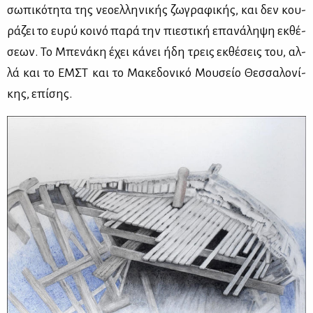
σω­πι­κό­τη­τα της νε­ο­ελ­λη­νι­κής ζω­γρα­φι­κής, και δεν κου­
ρά­ζει το ευ­ρύ κοι­νό πα­ρά την πιε­στι­κή επα­νά­λη­ψη εκ­θέ­
σε­ων. Το Μπε­νά­κη έχει κά­νει ήδη τρεις εκ­θέ­σεις του, αλ­
λά και το ΕΜΣΤ και το Μα­κε­δο­νι­κό Μου­σείο Θεσ­σα­λο­νί­
κης, επί­σης.