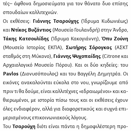
τές– άφθο­να δη­μο­σιεύ­μα­τα για τον θά­να­το δυο επί­σης
σπου­δαί­ων καλ­λι­τε­χνών.
Οι εκ­θέ­σεις:
Γιάν­νης Τσα­ρού­χης
(Ίδρυ­μα Κυ­δω­νιέ­ως)
και
Ντί­κος Βυ­ζά­ντιος
(Μου­σείο Γου­λαν­δρή) στην Άν­δρο,
Τά­κης Κα­τσου­λί­δης
(Ίδρυ­μα Κα­κο­γιάν­νη),
Όπυ Ζού­νη
(Μου­σείο Ιστο­ρί­ας ΕΚ­ΠΑ),
Σω­τή­ρης Σό­ρο­γκας
(ΑΣΚΤ
σταθ­μός στη Μύ­κο­νο),
Γιάν­νης Ψυ­χο­παί­δης
(Citrone και
Αρ­χαιο­λο­γι­κό Μου­σείο Πό­ρου). Και οι δύο κη­δεί­ες: του
Pavlos
(Διο­νυ­σό­που­λος) και του Βαγ­γέ­λη Δη­μη­τρέα. Οι
ει­κό­νες ανα­κα­λού­νται εύ­κο­λα στο νου, γνω­ρί­ζου­με από
πριν τι θα δού­με, εί­ναι καλ­λι­τέ­χνες «εδραιω­μέ­νοι» και κα­
θιε­ρω­μέ­νοι, με ιστο­ρία πί­σω τους και οι εκ­θέ­σεις έχουν
όλες εν­δια­φέ­ρον, αλ­λά για δια­φο­ρε­τι­κούς και συ­χνά επι­
με­ρι­σμέ­νους επι­κοι­νω­νια­κούς λό­γους.
Του
Τσα­ρού­χη
διό­τι εί­ναι πά­ντα η δη­μο­φι­λέ­στε­ρη προ­