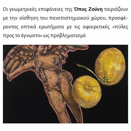
Οι γε­ω­με­τρι­κές επι­φά­νειες της
Όπυς Ζού­νη
ται­ριά­ζουν
με την αί­σθη­ση του πα­νε­πι­στη­μια­κού χώ­ρου, προ­σφέ­
ρο­ντας οπτι­κά ερω­τή­μα­τα με τις αφαι­ρε­τι­κές «πύ­λες
προς το άγνω­στο» ως προ­βλη­μα­τι­σμό.