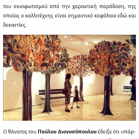
του σκιο­φω­τι­σμού από την χα­ρα­κτι­κή πα­ρά­δο­ση, της
οποί­ας ο καλ­λι­τέ­χνης εί­ναι ση­μα­ντι­κό κε­φά­λαιο εδώ και
δε­κα­ε­τί­ες.
Ο θά­να­τος του
Παύ­λου Διο­νυ­σό­που­λου
έδει­ξε ότι υπάρ­