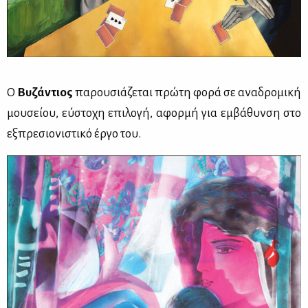
Ο
Βυ­ζά­ντιος
πα­ρου­σιά­ζε­ται πρώ­τη φο­ρά σε ανα­δρο­μι­κή
μου­σεί­ου, εύ­στο­χη επι­λο­γή, αφορ­μή για εμ­βά­θυν­ση στο
εξ­πρε­σιο­νι­στι­κό έρ­γο του.