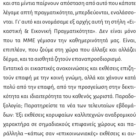
και στα μί­ντια παίρ­νουν από­στα­ση από αυ­τό που κά­πο­τε
λέ­γα­με απτή πραγ­μα­τι­κό­τη­τα, μπερ­δεύ­ο­νται, ενα­λάσ­σο­
νται. Γι’ αυ­τό και ονο­μά­σα­με εξ αρ­χής αυ­τή τη στή­λη «Ει­
κα­στι­κή & Ει­κο­νι­κή Πραγ­μα­τι­κό­τη­τα». Δεν εί­ναι μό­νο
που τα ΜΜΕ γέ­μι­σαν την κα­θη­με­ρι­νό­τη­τά μας. Εί­ναι,
επι­πλέ­ον, που ζού­με στη χώ­ρα που άλ­λα­ξε και αλ­λά­ζει
δέρ­μα, και τα αι­σθη­τά ζη­τούν επα­να­προσ­διο­ρι­σμό.
Εντα­τι­κά οι ει­κα­στι­κές ανα­κοι­νώ­σεις και εκ­θέ­σεις επι­ζη­
τούν επα­φή με την κοι­νή γνώ­μη, αλ­λά και χά­νουν κα­τά
πο­λύ από την επα­φή, από την προ­σγεί­ω­ση στην δε­κτι­
κό­τη­τα και ιδιαι­τε­ρό­τη­τα του κα­θε­νός χω­ρι­στά. Πα­ρα­δο­
ξο­λο­γία; Πα­ρα­τη­ρεί­στε τα νέα των τε­λευ­ταί­ων εβδο­μά­
δων: Έξι εκ­θέ­σεις κο­ρυ­φαί­ων καλ­λι­τε­χνών ανα­δρο­μι­κού
χα­ρα­κτή­ρα σε ση­μα­δια­κούς επι­φα­νείς χώ­ρους και πα­
ράλ­λη­λα –κά­πως σαν «επι­κοι­νω­νια­κές» εκ­θέ­σεις κι αυ­