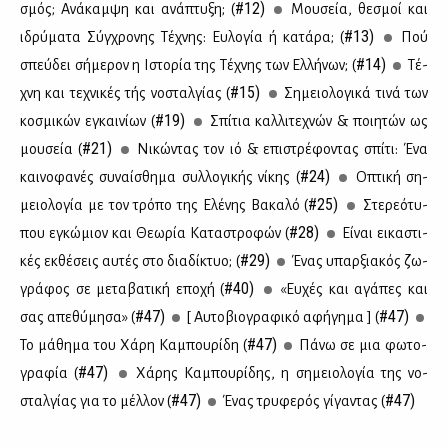
#12)
σμός; Ανά­καμ­ψη και ανά­πτυ­ξη; (
Μου­σεία, θε­σμοί και
#13)
ιδρύ­μα­τα Σύγ­χρο­νης Τέ­χνης: Ευ­λο­γία ή κα­τά­ρα; (
Πού
#14)
σπεύ­δει σή­με­ρον η Ιστο­ρία της Τέ­χνης των Ελ­λή­νων; (
Τέ­
#15)
χνη και τε­χνι­κές τής νο­σταλ­γί­ας (
Ση­μειο­λο­γι­κά τι­νά των
#19)
κο­σμι­κών εγκαι­νί­ων (
Σπί­τια καλ­λι­τε­χνών & ποι­η­τών ως
#21)
μου­σεία (
Νι­κώ­ντας τον ιό & επι­στρέ­φο­ντας σπί­τι: Ένα
#24)
και­νο­φα­νές συ­ναί­σθη­μα συλ­λο­γι­κής νί­κης (
Οπτι­κή ση­
#25)
μειο­λο­γία με τον τρό­πο της Ελέ­νης Βα­κα­λό (
Στε­ρε­ό­τυ­
#28)
που εγκώ­μιον και Θε­ω­ρία Κα­τα­στρο­φών (
Εί­ναι ει­κα­στι­
#29)
κές εκ­θέ­σεις αυ­τές στο δια­δί­κτυο; (
Ένας υπαρ­ξια­κός ζω­
#40)
γρά­φος σε με­τα­βα­τι­κή επο­χή (
«Ευ­χές και αγά­πες και
#47)
#47)
σας απε­θύ­μη­σα» (
[ Aυ­το­βιο­γρα­φι­κό αφή­γη­μα ] (
#47)
Το μά­θη­μα του Χά­ρη Κα­μπου­ρί­δη (
Πά­νω σε μια φω­το­
#47)
γρα­φία (
Χά­ρης Κα­μπου­ρί­δης, η ση­μειο­λο­γία της νο­
#47)
#47)
σταλ­γί­ας για το μέλ­λον (
Ένας τρυ­φε­ρός γί­γα­ντας (