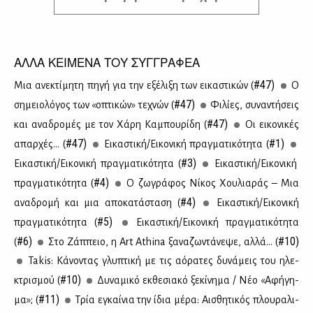
ΑΛΛΑ ΚΕΙΜΕΝΑ ΤΟΥ ΣΥΓΓΡΑΦΕΑ
#47)
Μια ανε­κτί­μη­τη πη­γή για την εξέ­λι­ξη των ει­κα­στι­κών (
O
#47)
ση­μειο­λό­γος των «οπτι­κών» τε­χνών (
Φι­λί­ες, συ­να­ντή­σεις
#47)
και ανα­δρο­μές με τον Χά­ρη Κα­μπου­ρί­δη (
Οι ει­κο­νι­κές
#47)
#1)
απαρ­χές... (
Ει­κα­στι­κή/Ει­κο­νι­κή πραγ­μα­τι­κό­τη­τα (
#3)
Ει­κα­στι­κή/Ει­κο­νι­κή πραγ­μα­τι­κό­τη­τα (
Ει­κα­στι­κή/Ει­κο­νι­κή
#4)
πραγ­μα­τι­κό­τη­τα (
Ο ζω­γρά­φος Νί­κος Χου­λια­ράς – Μια
#4)
ανα­δρο­μή και μια απο­κα­τά­στα­ση (
Ει­κα­στι­κή/Ει­κο­νι­κή
#5)
πραγ­μα­τι­κό­τη­τα (
Ει­κα­στι­κή/Ει­κο­νι­κή πραγ­μα­τι­κό­τη­τα
#6)
#10)
(
Στο Ζάπ­πειο, η Art Athina ξα­να­ζω­ντά­νε­ψε, αλ­λά... (
Takis: Κά­νο­ντας γλυ­πτι­κή με τις αό­ρα­τες δυ­νά­μεις του ηλε­
#10)
κτρι­σμού (
Δυ­να­μι­κό εκ­θε­σια­κό ξε­κί­νη­μα / Νέο «Αφή­γη­
#11)
μα»; (
Τρία εγκαί­νια την ίδια μέ­ρα: Αι­σθη­τι­κός πλου­ρα­λι­