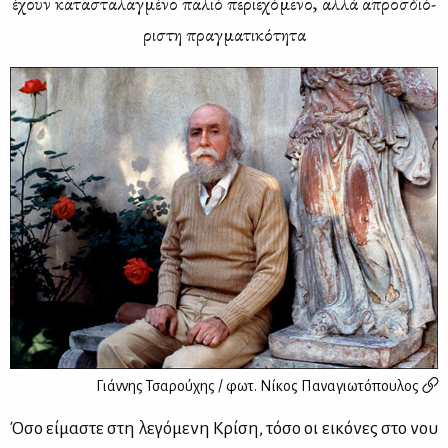
έχουν κα­τα­στα­λαγ­μέ­νο πα­λιό πε­ριε­χό­με­νο, αλ­λά απροσ­διό­
ρι­στη πραγ­μα­τι­κό­τη­τα
Γιάννης Τσαρούχης / φωτ.
Νίκος Παναγιωτόπουλος
Όσο εί­μα­στε στη λε­γό­με­νη Κρί­ση, τό­σο οι ει­κό­νες στο νου