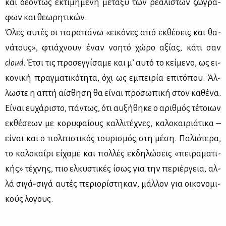
και δε­ό­ντως εκτι­μη­μέ­νη με­τα­ξύ των ρε­α­λι­στών ζω­γρά­
φων και θε­ω­ρη­τι­κών.
Όλες αυ­τές οι πα­ρα­πά­νω «ει­κό­νες από εκ­θέ­σεις και θα­
νά­τους», φτιά­χνουν έναν νοη­τό χώ­ρο αξί­ας, κά­τι σαν
cloud
. Έτσι τις προ­σεγ­γί­σα­με και μ’ αυ­τό το κεί­με­νο, ως ει­
κο­νι­κή πραγ­μα­τι­κό­τη­τα, όχι ως εμπει­ρία επι­τό­που. Άλ­
λω­στε η απτή αί­σθη­ση θα εί­ναι προ­σω­πι­κή στον κα­θέ­να.
Εί­ναι ευ­χά­ρι­στο, πά­ντως, ότι αυ­ξή­θη­κε ο αριθ­μός τέ­τοιων
εκ­θέ­σε­ων με κο­ρυ­φαί­ους καλ­λι­τέ­χνες, κα­λο­και­ριά­τι­κα –
εί­ναι και ο πο­λι­τι­στι­κός του­ρι­σμός στη μέ­ση. Πα­λιό­τε­ρα,
το κα­λο­καί­ρι εί­χα­με και πολ­λές εκ­δη­λώ­σεις «πει­ρα­μα­τι­
κής» τέ­χνης, πιο ελ­κυ­στι­κές ίσως για την πε­ριέρ­γεια, αλ­
λά σι­γά-σι­γά αυ­τές πε­ριο­ρί­στη­καν, μάλ­λον για οι­κο­νο­μι­
κούς λο­γους.