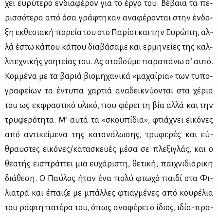
χει ευ­ρύ­τε­ρο εν­δια­φέ­ρον για το έρ­γο του. Βέ­βαια τα πε­
ρισ­σό­τε­ρα από όσα γρά­φτη­καν ανα­φέ­ρο­νται στην έν­δο­
ξη εκ­θε­σια­κή πο­ρεία του στο Πα­ρί­σι και την Ευ­ρώ­πη, αλ­
λά έστω κά­που κά­που δια­βά­σα­με και ερ­μη­νεί­ες της καλ­
λι­τε­χνι­κής γοη­τεί­ας του. Ας στα­θού­με πα­ρα­πά­νω σ’ αυ­τό.
Κομ­μέ­να με τα βα­ριά βιο­μη­χα­νι­κά «μα­χαί­ρια» των τυ­πο­
γρα­φεί­ων τα έντυ­πα χαρ­τιά ανα­δει­κνύ­ο­νται στα χέ­ρια
του ως εκ­φρα­στι­κό υλι­κό, που φέ­ρει τη βία αλ­λά και την
τρυ­φε­ρό­τη­τα. Μ’ αυ­τά τα «σκου­πί­δια», φτιά­χνει ει­κό­νες
από αντι­κεί­με­να της κα­τα­νά­λω­σης, τρυ­φε­ρές και εύ­
θραυ­στες ει­κό­νες/κα­τα­σκευ­ές μέ­σα σε πλε­ξι­γλάς, και ο
θε­α­τής ει­σπράτ­τει μια ευ­χά­ρι­στη, θε­τι­κή, παι­χνι­διά­ρι­κη
διά­θε­ση. Ο Παύ­λος ήταν ένα πο­λύ φτω­χό παι­δί στα Φι­
λια­τρά και έπαι­ζε με μπάλ­λες φτιαγ­μέ­νες από κου­ρέ­λια
του ρά­φτη πα­τέ­ρα του, όπως ανα­φέ­ρει ο ίδιος, ιδία-προ­