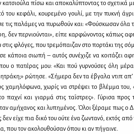
 κα­τσιού­λα πί­σω και απο­κα­λύ­πτο­ντας το σχε­τι­κά μ
πό του κε­φά­λι, κου­ρε­μέ­νο γου­λί, με την πυ­κνή άγρ
ε τις πα­λά­μες να πυ­ρω­θούν και: «Φού­σκω­σαν όλα τ
­ρη, δεν περ­νιού­νται», εί­πε καρ­φώ­νο­ντας κά­πως αφη
 στις φλό­γες, που τρε­μό­παι­ζαν στο πορ­τά­κι της σό­
σε κά­ποια σιω­πή – αυ­τός συ­νέ­χι­ζε να κοι­τά­ζει αφ
ου ο πα­τέ­ρας μου: «Και πού γυρ­νού­σες όλη μέ­ρα
μη­τρά­κη;» ρώ­τη­σε. «Σή­με­ρα δεν τα έβγα­λα ντιπ απ’ 
νος χα­μη­λό­φω­να, χω­ρίς να στρέ­ψει το βλέμ­μα του, 
το πα­χνί και γιαρ­μά στις ταΐστρες». Γύ­ρι­σα προς 
­ταν αμή­χα­νος και λυ­πη­μέ­νος. Όλοι ξέ­ρα­με πως ο Δ
 δεν εί­χε πια δι­κό του ού­τε ένα ζω­ντα­νό, εκτός από
λα, που τον ακο­λου­θού­σαν όπου κι αν πή­γαι­νε.