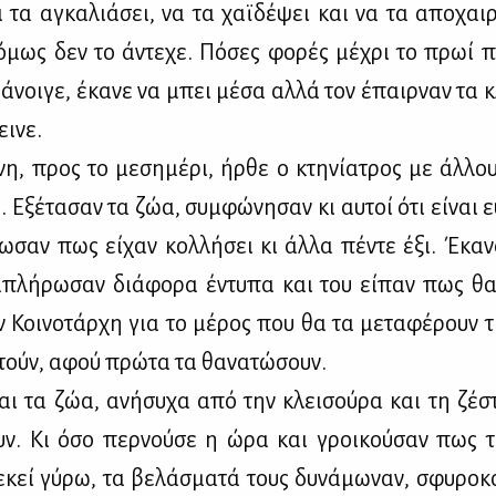
να τα αγκα­λιά­σει, να τα χαϊ­δέ­ψει και να τα απο­χαι­ρ
όμως δεν το άντε­χε. Πό­σες φο­ρές μέ­χρι το πρωί π
 άνοι­γε, έκα­νε να μπει μέ­σα αλ­λά τον έπαιρ­ναν τα κ
ει­νε.
νη, προς το με­ση­μέ­ρι, ήρ­θε ο κτη­νί­α­τρος με άλ­λο
. Εξέ­τα­σαν τα ζώα, συμ­φώ­νη­σαν κι αυ­τοί ότι εί­ναι ε
τω­σαν πως εί­χαν κολ­λή­σει κι άλ­λα πέ­ντε έξι. Έκα­ν
μπλή­ρω­σαν διά­φο­ρα έντυ­πα και του εί­παν πως θα
 Κοι­νο­τάρ­χη για το μέ­ρος που θα τα με­τα­φέ­ρουν 
τούν, αφού πρώ­τα τα θα­να­τώ­σουν.
αι τα ζώα, ανή­συ­χα από την κλει­σού­ρα και τη ζέ­στ
υν. Κι όσο περ­νού­σε η ώρα και γροι­κού­σαν πως τ
 εκεί γύ­ρω, τα βε­λά­σμα­τά τους δυ­νά­μω­ναν, σφυ­ρο­κ