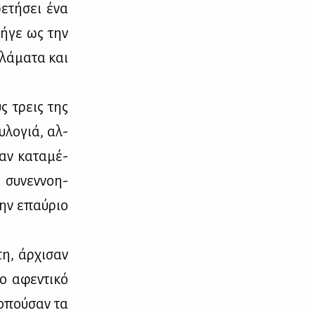
ε­τή­σει ένα
ή­γε ως την
λά­μα­τα και
υς τρεις της
υ­λο­γιά, αλ­
αν κα­τα­μέ­
 συ­νεν­νοη­
την επαύ­ριο
η, άρ­χι­σαν
ο αφε­ντι­κό
ο­πού­σαν τα