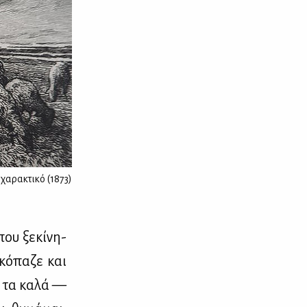
 χαρακτικό (1873)
ου ξε­κί­νη­
 κό­πα­ζε και
ια τα κα­λά —