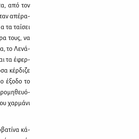
­τα, από τον
Ήταν απέ­ρα­
Να τα ταΐσει
ώρα τους, να
σα, το Λε­νά­
και τα έφερ­
σα κέρ­δι­ζε
ιο έξο­δο το
προ­μη­θευό­
ου χαρ­μά­νι
­βα­τί­να κά­