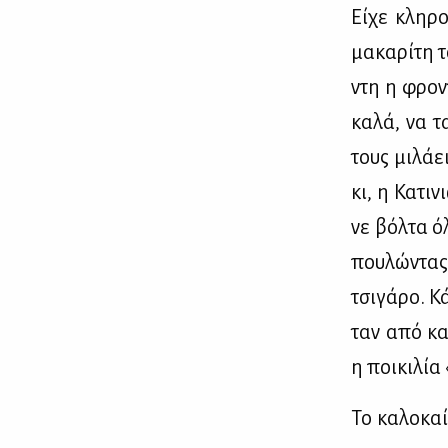
Εί­χε κλη­ρ
μα­κα­ρί­τη
ντη η φρο­ν
κα­λά, να τ
τους μι­λά­ε
κι, η Κα­τι
νε βόλ­τα ό
που­λώ­ντας
τσι­γά­ρο. 
ταν από κα­
η ποι­κι­λί
Το κα­λο­καί