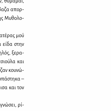
, θυ­μά­μαι,
­βα­ζα απορ­
ης Μυ­θο­λο­
πα­τέ­ρας μού
ι εί­δα στην
­λός, ξε­ρα­
τσιού­λα και
­ζαν κου­νώ­
υ­πά­στη­κα –
ι­σα και τον
γνώ­σει, ρί­