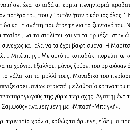
ο­νο­μή­σει ένα κο­πα­δά­κι, κα­μιά πε­νη­ντα­ριά πρό­βα
 τον πα­τέ­ρα του, που γι’ αυ­τόν ήταν ο κό­σμος όλος. 
τί­δα και η αγά­πη που έτρε­φε για τα ζω­ντα­νά του. 
α πο­τί­σει, να τα στα­λί­σει και να τα αρ­μέ­ξει στην 
ι συ­νε­χώς και όλα να τα έχει βα­φτι­σμέ­να: Η Μα­ρί­τ
­νιώ, ο Μπέ­μπης… Με αυ­τό το κο­πα­δά­κι πο­ρεύ­τη­κε 
λα τα χρό­νια. Εξάλ­λου, μό­νος ζού­σε, του αρ­κού­σαν ό
 το γά­λα και το μαλ­λί τους. Μο­να­δι­κό του πε­ρίσ­σ
Κά­πνι­ζε αρει­μα­νί­ως στρι­φτά με λα­θραίο κα­πνό που 
πνο­πα­ρα­γω­γούς της γύ­ρω πε­ριο­χής. Αγα­πη­μέ­νo τ
α «Σαμ­ψούς» ανα­μειγ­μέ­νη με «Μπα­σή-Μπα­γλή».
­ρι πριν τρία χρό­νια, κα­θώς τα άρ­με­γε, εί­δε μια προ