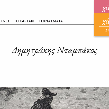
χ
χ
ηλεκ
ΕΧΝΕΣ
ΤΟ ΧΑΡΤΑΚΙ
ΤΕΧΝΑΣΜΑΤΑ
ΑΥΓ
ΙΑ
Δημητράκης Νταμπάκος