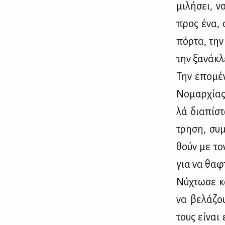
μι­λή­σει, 
προς ένα, 
πόρ­τα, την
την ξα­νά­κλ
Την επο­μέ­
Νο­μαρ­χί­ας
λά δια­πί­σ
τρη­ση, συ­
θούν με τον
για να θα­φ
Νύ­χτω­σε κ
να βε­λά­ζο
τους εί­ναι