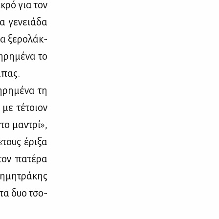
ι­κρό για τον
ια γε­νειά­δα
α ξε­ρο­λάκ­
­ρη­μέ­να το
μπας.
η­ρη­μέ­να τη
 με τέ­τοιον
το μα­ντρί»,
«τους έρι­ξα
τον πα­τέ­ρα
η­μη­τρά­κης
 τα δυο τσο­