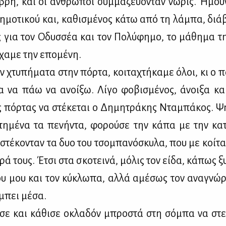
­βρη, και οι άν­θρω­ποι συμ­μα­ζεύ­ο­νταν νω­ρίς. Ήμουν
δη­μο­τι­κού και, κα­θι­σμέ­νος κά­τω από τη λά­μπα, διά
ς για τον Οδυσ­σέα και τον Πο­λύ­φη­μο, το μά­θη­μα τ
­χα­με την επο­μέ­νη.
 χτυ­πή­μα­τα στην πόρ­τα, κοι­τα­χτή­κα­με όλοι, κι ο 
μα να πάω να ανοί­ξω. Λί­γο φο­βι­σμέ­νος, άνοι­ξα κα
 πόρ­τας να στέ­κε­ται ο Δη­μη­τρά­κης Ντα­μπά­κος. Ψη
­τη­μέ­να τα πε­νή­ντα, φο­ρού­σε την κά­πα με την κα­
 στέ­κο­νταν τα δυο του τσο­μπα­νό­σκυ­λα, που με κοί­τα
ρά τους. Έτσι στα σκο­τει­νά, μό­λις τον εί­δα, κά­πως ξ
ου μου και τον κύ­κλω­πα, αλ­λά αμέ­σως τον ανα­γνώ­ρ
 μπει μέ­σα.
ι­σε και κά­θι­σε οκλα­δόν μπρο­στά στη σό­μπα να στε­