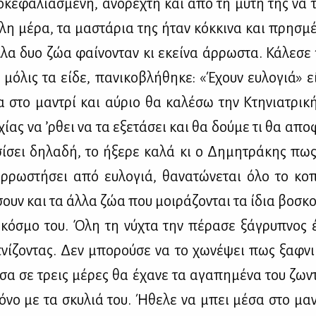
­κε­φα­λια­σμέ­νη, ανό­ρε­χτη και από τη μύ­τη της να 
­λη μέ­ρα, τα μα­στά­ρια της ήταν κόκ­κι­να και πρη­σμέ­
­λα δυο ζώα φαί­νο­νταν κι εκεί­να άρ­ρω­στα. Κά­λε­σε τ
 μό­λις τα εί­δε, πα­νι­κο­βλή­θη­κε: «Έχουν ευ­λο­γιά» εί
α στο μα­ντρί και αύ­ριο θα κα­λέ­σω την Κτη­νια­τρι­κ
ί­ας να ’ρ­θει να τα εξε­τά­σει και θα δού­με τι θα απο­φ
ί­σει δη­λα­δή, το ήξε­ρε κα­λά κι ο Δη­μη­τρά­κης πω
ρ­ρω­στή­σει από ευ­λο­γιά, θα­να­τώ­νε­ται όλο το κο­
σουν και τα άλ­λα ζώα που μοι­ρά­ζο­νται τα ίδια βο­σκο­
 κό­σμο του. Όλη τη νύ­χτα την πέ­ρα­σε ξά­γρυ­πνος
πνί­ζο­ντας. Δεν μπο­ρού­σε να το χω­νέ­ψει πως ξαφ­ν
έ­σα σε τρεις μέ­ρες θα έχα­νε τα αγα­πη­μέ­να του ζω­ν
ό­νο με τα σκυ­λιά του. Ήθε­λε να μπει μέ­σα στο μα­