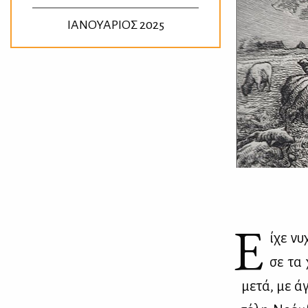
ΙΑΝΟΥΑΡΙΟΣ 2025
Ε
ίχε νυ
σε τα χ
με­τά, με άγ