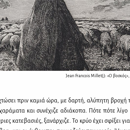
Jean Francois Millet(;): «Ο βοσκός»,
­χτώ­σει πριν κα­μιά ώρα, με δαρ­τή, αλύ­πη­τη βρο­χή π
α­ρά­μα­τα και συ­νέ­χι­ζε αδιά­κο­πα. Πό­τε πό­τε λί­γο
ριες κα­τε­βα­σιές, ξα­νάρ­χι­ζε. Το κρύο έχει σφί­ξει γ