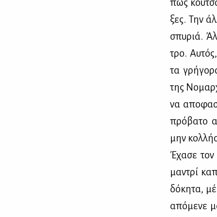
πως κου­τσο
ξες. Την άλ
σπυ­ριά. Άλ
τρο. Αυ­τός,
τα γρή­γο­ρ
της Νο­μαρ­χ
να απο­φα­σ
πρό­βα­το α
μην κολ­λή­
Έχα­σε τον
μα­ντρί κα­
δό­κη­τα, μ
από­με­νε μ