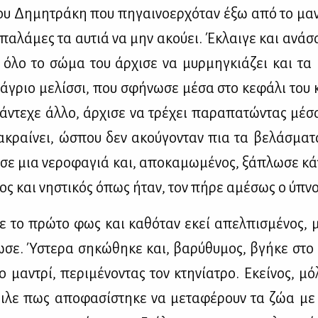
του Δη­μη­τρά­κη που πη­γαι­νο­ερ­χό­ταν έξω από το μα­ν
 πα­λά­μες τα αυ­τιά να μην ακού­ει. Έκλαι­γε και ανά­σα
λο το σώ­μα του άρ­χι­σε να μυρ­μη­γκιά­ζει και τα 
 άγριο με­λίσ­σι, που σφή­νω­σε μέ­σα στο κε­φά­λι του 
άντε­χε άλ­λο, άρ­χι­σε να τρέ­χει πα­ρα­πα­τώ­ντας μέ­
α­κραί­νει, ώσπου δεν ακού­γο­νταν πια τα βε­λά­σμα­τ
 σε μια νε­ρο­φα­γιά και, απο­κα­μω­μέ­νος, ξά­πλω­σε κ
ος και νη­στι­κός όπως ήταν, τον πή­ρε αμέ­σως ο ύπνο
ε το πρώ­το φως και κα­θό­ταν εκεί απελ­πι­σμέ­νος, 
­σε. Ύστε­ρα ση­κώ­θη­κε και, βα­ρύ­θυ­μος, βγή­κε στο
μα­ντρί, πε­ρι­μέ­νο­ντας τον κτη­νί­α­τρο. Εκεί­νος, μό
ι­λε πως απο­φα­σί­στη­κε να με­τα­φέ­ρουν τα ζώα με