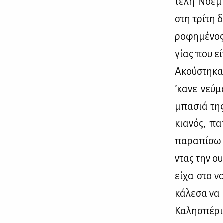
τέ­λη Νο­έμ
στη τρί­τη 
ρο­φη­μέ­νο
γί­ας που εί
Ακού­στη­καν
’κα­νε νεύ­
μπα­σιά της
κια­νός, πα
πα­ρα­πί­σω
ντας την ου­
εί­χα στο ν
κά­λε­σα να
Κα­λη­σπέ­ρ