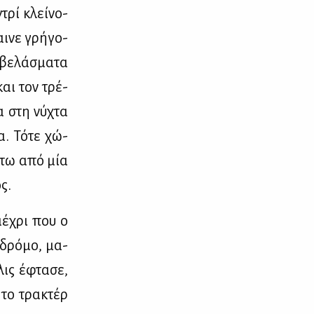
τρί κλεί­νο­
ι­νε γρή­γο­
βε­λά­σμα­τα
και τον τρέ­
σα στη νύ­χτα
α. Τό­τε χώ­
ά­τω από μία
ς.
μέ­χρι που ο
 δρό­μο, μα­
­λις έφτα­σε,
 το τρα­κτέρ