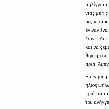
μη­λίγ­για 
ντας με τις
ρα, ώσπου ό
έγι­ναν ένα
λαι­νε. Δεν 
και να ξε­μ
θη­κε μέ­σα
αριά. Άυ­πν
Ξύ­πνη­σε μ
ήλιος ψή­λω
κριά από το 
του ανήγ­γε