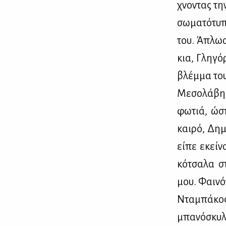
χνο­ντας την
σω­μα­τό­τυ­
του. Άπλω­σ
κια, Γλη­γό
βλέμ­μα του
Με­σο­λά­βη­
φω­τιά, ώσπ
και­ρό, Δη­
εί­πε εκεί­
κό­τσα­λα σ
μου. Φαι­νό
Ντα­μπά­κος
μπα­νό­σκυ­