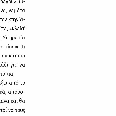
τρέ­χουν μύ­
να, γε­μά­τα
ον κτη­νί­α­
­πε, «κλεί­σ’
ή Υπη­ρε­σία
α­σί­σει». Τι
ς αν κά­ποιο
πά­δι για να
τό­πια.
 έξω από το
ι­κά, απροσ­
τα­νά και θα
ντρί να τους