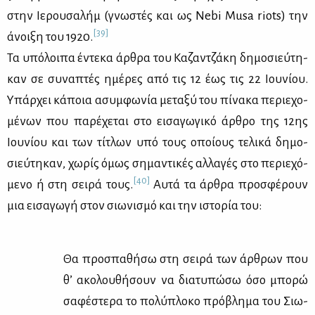
στην Ιε­ρου­σα­λήμ (γνω­στές και ως Nebi Musa riots) την
[39]
άνοι­ξη του 1920.
Τα υπό­λοι­πα έντε­κα άρ­θρα του Κα­ζαν­τζά­κη δη­μο­σιεύ­τη­
καν σε συ­να­πτές ημέ­ρες από τις 12 έως τις 22 Ιου­νί­ου.
Υπάρ­χει κά­ποια ασυμ­φω­νία με­τα­ξύ του πί­να­κα πε­ριε­χο­
μέ­νων που πα­ρέ­χε­ται στο ει­σα­γω­γι­κό άρ­θρο της 12ης
Ιου­νί­ου και των τί­τλων υπό τους οποί­ους τε­λι­κά δη­μο­
σιεύ­τη­καν, χω­ρίς όμως ση­μα­ντι­κές αλ­λα­γές στο πε­ριε­χό­
[40]
με­νο ή στη σει­ρά τους.
Αυ­τά τα άρ­θρα προ­σφέ­ρουν
μια ει­σα­γω­γή στον σιω­νι­σμό και την ιστο­ρία του:
Θα προ­σπα­θή­σω στη σει­ρά των άρ­θρων που
θ’ ακο­λου­θή­σουν να δια­τυ­πώ­σω όσο μπο­ρώ
σα­φέ­στε­ρα το πο­λύ­πλο­κο πρό­βλη­μα του Σιω­