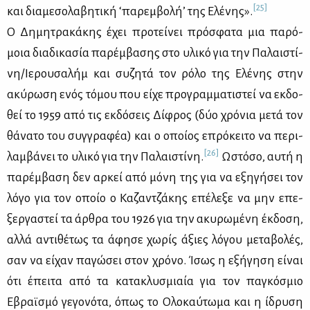
[25]
και δια­με­σο­λα­βη­τι­κή ‘πα­ρεμ­βο­λή’ της Ελέ­νης».
Ο Δη­μη­τρα­κά­κης έχει προ­τεί­νει πρό­σφα­τα μια πα­ρό­
μοια δια­δι­κα­σία πα­ρέμ­βα­σης στο υλι­κό για την Πα­λαι­στί­
νη/Ιε­ρου­σα­λήμ και συ­ζη­τά τον ρό­λο της Ελέ­νης στην
ακύ­ρω­ση ενός τό­μου που εί­χε προ­γραμ­μα­τι­στεί να εκ­δο­
θεί το 1959 από τις εκ­δό­σεις Δί­φρος (δύο χρό­νια με­τά τον
θά­να­το του συγ­γρα­φέα) και ο οποί­ος επρό­κει­το να πε­ρι­
[26]
λαμ­βά­νει το υλι­κό για την Πα­λαι­στί­νη.
Ωστό­σο, αυ­τή η
πα­ρέμ­βα­ση δεν αρ­κεί από μό­νη της για να εξη­γή­σει τον
λό­γο για τον οποίο ο Κα­ζαν­τζά­κης επέ­λε­ξε να μην επε­
ξερ­γα­στεί τα άρ­θρα του 1926 για την ακυ­ρω­μέ­νη έκ­δο­ση,
αλ­λά αντι­θέ­τως τα άφη­σε χω­ρίς άξιες λό­γου με­τα­βο­λές,
σαν να εί­χαν πα­γώ­σει στον χρό­νο. Ίσως η εξή­γη­ση εί­ναι
ότι έπει­τα από τα κα­τα­κλυ­σμιαία για τον πα­γκό­σμιο
Εβραϊ­σμό γε­γο­νό­τα, όπως το Ολο­καύ­τω­μα και η ίδρυ­ση