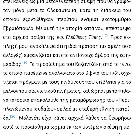
στεί κα­νείς ως μια με­τα­γε­νέ­στε­ρη σκέ­ψη που θα γρα­φό­
ταν μό­νο με­τά το Ολο­καύ­τω­μα, κα­τά τη διάρ­κεια του
οποί­ου εξο­ντώ­θη­καν πε­ρί­που ενά­μι­σι εκα­τομ­μύ­ριο
Εβραιό­που­λα. Με αυ­τή την απο­ρία κα­τά νου, επέ­στρε­ψα
[18]
στα αρ­χι­κά άρ­θρα της εφ.
Ελεύ­θε­ρος Τύ­πος
.
Προς έκ­
πλη­ξή μου, ανα­κά­λυ­ψα ότι η ίδια πρό­τα­ση (με αμε­λη­τέ­ες
αλ­λα­γές) εμ­φα­νί­ζε­ται και στο αντί­στοι­χο άρ­θρο της εφη­
[19]
με­ρί­δας.
Το προ­αί­σθη­μα του Κα­ζαν­τζά­κη από το 1926,
το οποίο πα­ρέ­μει­νε αναλ­λοί­ω­το στο βι­βλίο του 1961, σχε­
τί­ζε­ται πράγ­μα­τι με τους κιν­δύ­νους που διέ­βλε­πε για το
μέλ­λον του σιω­νι­στι­κού κι­νή­μα­τος, κα­θώς και με το πι­θα­
νό ιστο­ρι­κό επα­κό­λου­θο της με­τα­μόρ­φω­σης του «Πε­ρι­
πλα­νώ­με­νου Ιου­δαί­ου» σε λαό με στα­θε­ρή εθνι­κή πα­τρί­
[20]
δα.
Μο­λο­νό­τι εί­χα κά­νει αρ­χι­κά λά­θος να θε­ω­ρή­σω
αυ­τό το προ­αί­σθη­μα ως μια εκ των υστέ­ρων σκέ­ψη ή με­