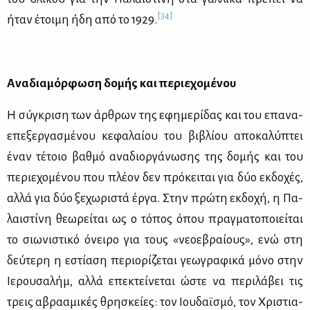
[34]
ήταν έτοι­μη ήδη από το 1929.
Ανα­δια­μόρ­φω­ση δο­μής και πε­ριε­χο­μέ­νου
Η σύ­γκρι­ση των άρ­θρων της εφη­με­ρί­δας και του επα­να­
ε­πε­ξερ­γα­σμέ­νου κε­φα­λαί­ου του βι­βλί­ου απο­κα­λύ­πτει
έναν τέ­τοιο βαθ­μό ανα­διορ­γά­νω­σης της δο­μής και του
πε­ριε­χο­μέ­νου που πλέ­ον δεν πρό­κει­ται για δύο εκ­δο­χές,
αλ­λά για δύο ξε­χω­ρι­στά έρ­γα. Στην πρώ­τη εκ­δο­χή, η Πα­
λαι­στί­νη θε­ω­ρεί­ται ως ο τό­πος όπου πραγ­μα­το­ποιεί­ται
το σιω­νι­στι­κό όνει­ρο για τους «νε­ο­ε­βραί­ους», ενώ στη
δεύ­τε­ρη η εστί­α­ση πε­ριο­ρί­ζε­ται γε­ω­γρα­φι­κά μό­νο στην
Ιε­ρου­σα­λήμ, αλ­λά επε­κτεί­νε­ται ώστε να πε­ρι­λά­βει τις
τρεις αβρα­α­μι­κές θρη­σκεί­ες: τον Ιου­δαϊ­σμό, τον Χρι­στια­