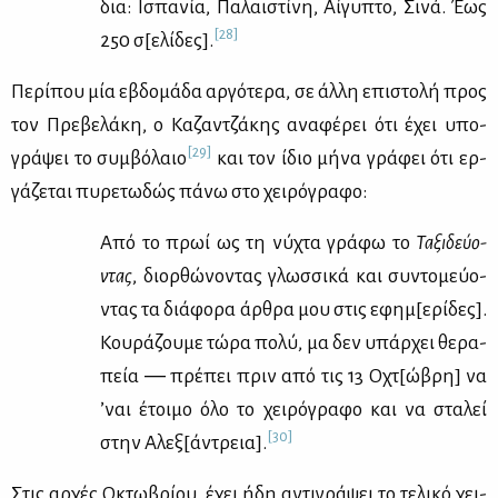
δια: Ισπα­νία, Πα­λαι­στί­νη, Αί­γυ­πτο, Σι­νά. Έως
[28]
250 σ[ελί­δες].
Πε­ρί­που μία εβδο­μά­δα αρ­γό­τε­ρα, σε άλ­λη επι­στο­λή προς
τον Πρε­βε­λά­κη, ο Κα­ζαν­τζά­κης ανα­φέ­ρει ότι έχει υπο­
[29]
γρά­ψει το συμ­βό­λαιο
και τον ίδιο μή­να γρά­φει ότι ερ­
γά­ζε­ται πυ­ρε­τω­δώς πά­νω στο χει­ρό­γρα­φο:
Από το πρωί ως τη νύ­χτα γρά­φω το
Τα­ξι­δεύ­ο­
ντας
, διορ­θώ­νο­ντας γλωσ­σι­κά και συ­ντο­μεύ­ο­
ντας τα διά­φο­ρα άρ­θρα μου στις εφημ[ερί­δες].
Κου­ρά­ζου­με τώ­ρα πο­λύ, μα δεν υπάρ­χει θε­ρα­
πεία ― πρέ­πει πριν από τις 13 Οχτ[ώβρη] να
’ναι έτοι­μο όλο το χει­ρό­γρα­φο και να στα­λεί
[30]
στην Αλεξ[άντρεια].
Στις αρ­χές Οκτω­βρί­ου, έχει ήδη αντι­γρά­ψει το τε­λι­κό χει­