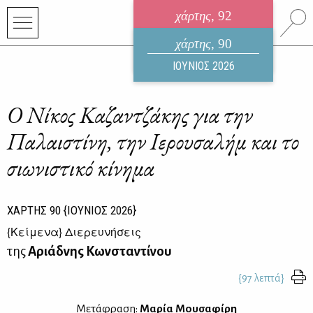
χάρτης
, 92
ηλεκτρονικό περιοδικό
χάρτης
, 90
ΑΥΓΟΥΣΤΟΣ 2026
ΙΟΥΝΙΟΣ 2026
Ο Νίκος Καζαντζάκης για την
Παλαιστίνη, την Ιερουσαλήμ και το
σιωνιστικό κίνημα
ΧΑΡΤΗΣ
90
{ΙΟΥΝΙΟΣ 2026}
{
Κείμενα
} Διερευνήσεις
της
Αριάδνης Κωνσταντίνου
{97 λεπτά}
Μετάφραση:
Μαρία Μουσαφίρη