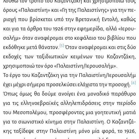
λου­θώ τον τρό­πο του Κα­ζαν­τζά­κη και χρη­σι­μο­ποιώ τους
όρους «Πα­λαι­στί­νη» και «Γη της Πα­λαι­στί­νης» για την πε­
ριο­χή που βρί­σκε­ται υπό την Βρε­τα­νι­κή Εντο­λή, κα­θώς
και για τα άρ­θρα του 1926 στην εφη­με­ρί­δα, αλ­λά «Ιε­ρου­
σα­λήμ» όταν ανα­φέ­ρο­μαι στο κε­φά­λαιο του βι­βλί­ου που
[5]
εκ­δό­θη­κε με­τά θά­να­τον.
Όταν ανα­φέ­ρο­μαι και στις δύο
εκ­δο­χές των τα­ξι­διω­τι­κών κει­μέ­νων του Κα­ζαν­τζά­κη,
χρη­σι­μο­ποιώ τον όρο «Πα­λαι­στί­νη/Ιε­ρου­σα­λήμ».
Το έρ­γο του Κα­ζαν­τζά­κη για την Πα­λαι­στί­νη/Ιε­ρου­σα­λήμ
[6]
έχει μέ­χρι σή­με­ρα προ­σελ­κύ­σει ελά­χι­στα την προ­σο­χή.
Όπως όμως θα δού­με ανοί­γει ένα μο­να­δι­κό πα­ρά­θυ­ρο
για τις ελ­λη­νο­ε­βραϊ­κές αλ­λη­λε­πι­δρά­σεις στην πε­ρί­ο­δο
του Με­σο­πο­λέ­μου, προ­σφέ­ρο­ντας μια γοη­τευ­τι­κή μα­τιά
για το σιω­νι­στι­κό κί­νη­μα στην Πα­λαι­στί­νη. Ο Κα­ζαν­τζά­
κης τα­ξί­δε­ψε στην Πα­λαι­στί­νη μό­νο μία φο­ρά, το 1926,