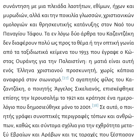
συ­νά­ντη­ση με μια πλειά­δα λα­ο­τή­των, εθί­μων, ήχων και
μυ­ρω­διών, αλ­λά και την ποι­κι­λία γλωσ­σών, χρι­στια­νι­κών
ομο­λο­γιών και θρη­σκευ­τι­κής κα­τά­νυ­ξης στον Ναό του
Πα­να­γί­ου Τά­φου. Τα εν λό­γω δύο άρ­θρα του Κα­ζαν­τζά­κη
δεν δια­φέ­ρουν πο­λύ ως προς το θέ­μα ή την οπτι­κή γω­νία
από τα τα­ξι­διω­τι­κά κεί­με­να του 1933 που έγρα­ψε ο Κώ­
στας Ου­ρά­νης για την Πα­λαι­στί­νη: η μα­τιά εί­ναι αυ­τή
ενός Έλ­λη­να χρι­στια­νού προ­σκυ­νη­τή, χω­ρίς κά­ποια
[37]
ανα­φο­ρά στον σιω­νι­σμό.
Ο αγα­πη­τός φί­λος του Κα­
ζαν­τζά­κη, ο ποι­η­τής Άγ­γε­λος Σι­κε­λια­νός, επι­σκέ­φθη­κε
επί­σης την Ιε­ρου­σα­λήμ το 1921 και κρά­τη­σε ένα ημε­ρο­
[38]
λό­γιο που δη­μο­σιεύ­θη­κε μό­νο το 2001.
Σε αυ­τό, ο ποι­
η­τής γρά­φει συ­νο­πτι­κές πε­ρι­γρα­φές τό­πων και αν­θρώ­
πων, κα­θώς και σύ­ντο­μα σχό­λια για την εχθρό­τη­τα με­τα­
ξύ Εβραί­ων και Αρά­βων και τις τα­ρα­χές που ξέ­σπα­σαν