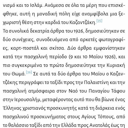
νι­σμό και το Ισλάμ. Ανά­με­σα σε όλα τα μέ­ρη που επι­σκέ­
φθη­κε, αυ­τή η μο­να­δι­κή πό­λη εί­χε αναμ­φί­βο­λα μια ξε­
[35]
χω­ρι­στή θέ­ση στην καρ­διά του Κα­ζαν­τζά­κη.
Τα συ­νο­λι­κά δε­κα­τρία άρ­θρα του 1926, δη­μο­σιεύ­τη­καν σε
δύο συ­νέ­χειες, συ­νο­δευό­με­να από αρ­κε­τές φω­το­γρα­φί­
ες, καρτ-πο­στάλ και σκί­τσα. Δύο άρ­θρα εμ­φα­νί­στη­καν
κα­τά την πα­σχα­λι­νή πε­ρί­ο­δο (9 και 10 Μα­ΐ­ου 1926), και
πιο συ­γκε­κρι­μέ­να το πρώ­το δη­μο­σιεύ­τη­κε την Κυ­ρια­κή
[36]
του Θω­μά.
Σε αυ­τά τα δύο άρ­θρα του Μα­ΐ­ου ο Κα­ζαν­
τζά­κης πε­ρι­γρά­φει το τα­ξί­δι προς την Πα­λαι­στί­νη και την
πα­σχα­λι­νή ατμό­σφαι­ρα στον Ναό του Πα­να­γί­ου Τά­φου
στην Ιε­ρου­σα­λήμ, με­τα­φέ­ρο­ντας αυ­τό που θα βί­ω­νε ένας
Έλ­λη­νας χρι­στια­νός προ­σκυ­νη­τής κα­τά τη διάρ­κεια ενός
πα­σχα­λι­νού προ­σκυ­νή­μα­τος στους Αγί­ους Τό­πους, από
το θα­λάσ­σιο τα­ξί­δι από την Ελ­λά­δα προς Ανα­το­λάς έως τη