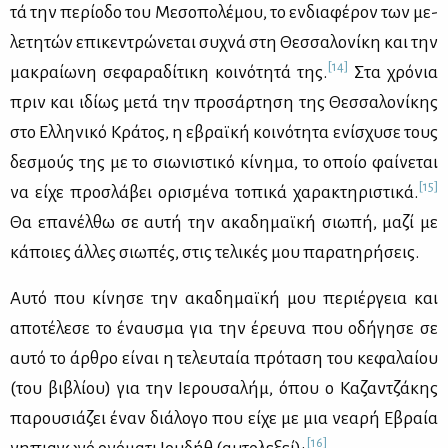
τά την πε­ρί­ο­δο του Με­σο­πο­λέ­μου, το εν­δια­φέ­ρον των με­
λε­τη­τών επι­κε­ντρώ­νε­ται συ­χνά στη Θεσ­σα­λο­νί­κη και την
[14]
μα­κραί­ω­νη σε­φα­ρα­δί­τι­κη κοι­νό­τη­τά της.
Στα χρό­νια
πριν και ιδί­ως με­τά την προ­σάρ­τη­ση της Θεσ­σα­λο­νί­κης
στο Ελ­λη­νι­κό Κρά­τος, η εβραϊ­κή κοι­νό­τη­τα ενί­σχυ­σε τους
δε­σμούς της με το σιω­νι­στι­κό κί­νη­μα, το οποίο φαί­νε­ται
[15]
να εί­χε προ­σλά­βει ορι­σμέ­να το­πι­κά χα­ρα­κτη­ρι­στι­κά.
Θα επα­νέλ­θω σε αυ­τή την ακα­δη­μαϊ­κή σιω­πή, μα­ζί με
κά­ποιες άλ­λες σιω­πές, στις τε­λι­κές μου πα­ρα­τη­ρή­σεις.
Αυ­τό που κί­νη­σε την ακα­δη­μαϊ­κή μου πε­ριέρ­γεια και
απο­τέ­λε­σε το έναυ­σμα για την έρευ­να που οδή­γη­σε σε
αυ­τό το άρ­θρο εί­ναι η τε­λευ­ταία πρό­τα­ση του κε­φα­λαί­ου
(του βι­βλί­ου) για την Ιε­ρου­σα­λήμ, όπου ο Κα­ζαν­τζά­κης
πα­ρου­σιά­ζει έναν διά­λο­γο που εί­χε με μια νε­α­ρή Εβραία
[16]