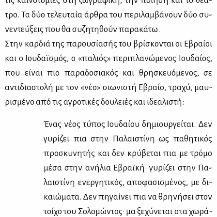
τις και­νο­το­μί­ες στη ζω­γρα­φι­κή, την ποί­η­ση και το θέ­α­
τρο. Τα δύο τε­λευ­ταία άρ­θρα του πε­ρι­λαμ­βά­νουν δύο συ­
νε­ντεύ­ξεις που θα συ­ζη­τη­θούν πα­ρα­κά­τω.
Στην καρ­διά της πα­ρου­σί­α­σής του βρί­σκο­νται οι Εβραί­οι
και ο Ιου­δαϊ­σμός, ο «πα­λιός» πε­ρι­πλα­νώ­με­νος Ιου­δαί­ος,
που εί­ναι πιο πα­ρα­δο­σια­κός και θρη­σκευό­με­νος, σε
αντι­δια­στο­λή με τον «νέο» σιω­νι­στή Εβραίο, τρα­χύ, μαυ­
ρι­σμέ­νο από τις αγρο­τι­κές δου­λειές και ιδε­α­λι­στή:
Ένας νέ­ος τύ­πος Ιου­δαί­ου δη­μιουρ­γεί­ται. Δεν
γυ­ρί­ζει πια στην Πα­λαι­στί­νη ως πα­θη­τι­κός
προ­σκυ­νη­τής και δεν κρύ­βε­ται πια με τρό­μο
μέ­σα στην ανή­λια Εβραϊ­κή· γυ­ρί­ζει στην Πα­
λαι­στί­νη ενερ­γη­τι­κός, απο­φα­σι­σμέ­νος, με δι­
καιώ­μα­τα. Δεν πη­γαί­νει πια να θρη­νή­σει στον
τοί­χο του Σο­λο­μώ­ντος· μα ξε­χύ­νε­ται στα χω­ρά­