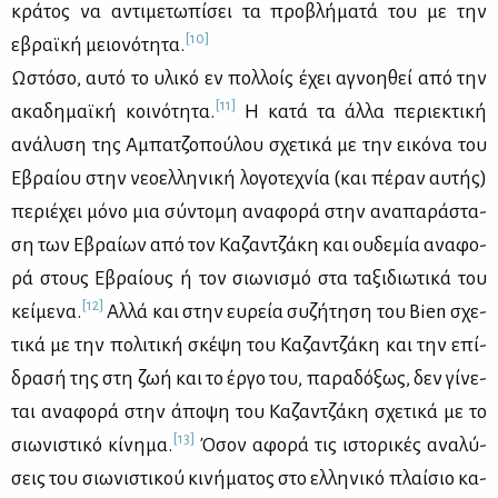
κρά­τος να αντι­με­τω­πί­σει τα προ­βλή­μα­τά του με την
[10]
εβραϊ­κή μειο­νό­τη­τα.
Ωστό­σο, αυ­τό το υλι­κό εν πολ­λοίς έχει αγνοη­θεί από την
[11]
ακα­δη­μαϊ­κή κοι­νό­τη­τα.
Η κα­τά τα άλ­λα πε­ριε­κτι­κή
ανά­λυ­ση της Αμπα­τζο­πού­λου σχε­τι­κά με την ει­κό­να του
Εβραί­ου στην νε­ο­ελ­λη­νι­κή λο­γο­τε­χνία (και πέ­ραν αυ­τής)
πε­ριέ­χει μό­νο μια σύ­ντο­μη ανα­φο­ρά στην ανα­πα­ρά­στα­
ση των Εβραί­ων από τον Κα­ζαν­τζά­κη και ου­δε­μία ανα­φο­
ρά στους Εβραί­ους ή τον σιω­νι­σμό στα τα­ξι­διω­τι­κά του
[12]
κεί­με­να.
Αλ­λά και στην ευ­ρεία συ­ζή­τη­ση του Bien σχε­
τι­κά με την πο­λι­τι­κή σκέ­ψη του Κα­ζαν­τζά­κη και την επί­
δρα­σή της στη ζωή και το έρ­γο του, πα­ρα­δό­ξως, δεν γί­νε­
ται ανα­φο­ρά στην άπο­ψη του Κα­ζαν­τζά­κη σχε­τι­κά με το
[13]
σιω­νι­στι­κό κί­νη­μα.
Όσον αφο­ρά τις ιστο­ρι­κές ανα­λύ­
σεις του σιω­νι­στι­κού κι­νή­μα­τος στο ελ­λη­νι­κό πλαί­σιο κα­