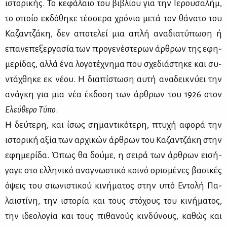
ιστο­ρι­κής. Το κε­φά­λαιο του βι­βλί­ου για την Ιε­ρου­σα­λήμ,
το οποίο εκ­δό­θη­κε τέσ­σε­ρα χρό­νια με­τά τον θά­να­το του
Κα­ζαν­τζά­κη, δεν απο­τε­λεί μια απλή ανα­δια­τύ­πω­ση ή
επα­νε­πε­ξερ­γα­σία των προ­γε­νέ­στε­ρων άρ­θρων της εφη­
με­ρί­δας, αλ­λά ένα λο­γο­τέ­χνη­μα που σχε­διά­στη­κε και συ­
ντά­χθη­κε εκ νέ­ου. Η δια­πί­στω­ση αυ­τή ανα­δει­κνύ­ει την
ανά­γκη για μια νέα έκ­δο­ση των άρ­θρων του 1926 στον
Ελεύ­θε­ρο Τύ­πο
.
Η δεύ­τε­ρη, και ίσως ση­μα­ντι­κό­τε­ρη, πτυ­χή αφο­ρά την
ιστο­ρι­κή αξία των αρ­χι­κών άρ­θρων του Κα­ζαν­τζά­κη στην
εφη­με­ρί­δα. Όπως θα δού­με, η σει­ρά των άρ­θρων ει­σή­
γα­γε στο ελ­λη­νι­κό ανα­γνω­στι­κό κοι­νό ορι­σμέ­νες βα­σι­κές
όψεις του σιω­νι­στι­κού κι­νή­μα­τος στην υπό Εντο­λή Πα­
λαι­στί­νη, την ιστο­ρία και τους στό­χους του κι­νή­μα­τος,
την ιδε­ο­λο­γία και τους πι­θα­νούς κιν­δύ­νους, κα­θώς και