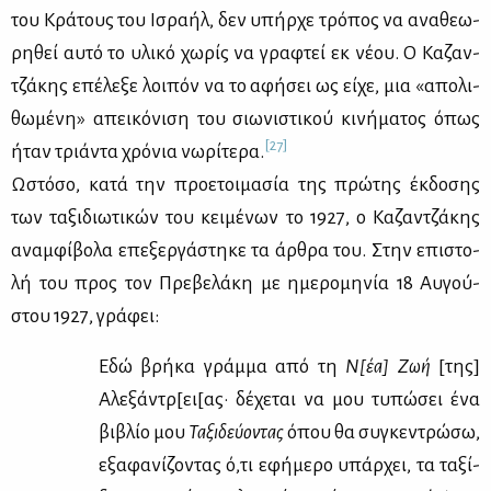
του Κρά­τους του Ισ­ρα­ήλ, δεν υπήρ­χε τρό­πος να ανα­θε­ω­
ρη­θεί αυ­τό το υλι­κό χω­ρίς να γρα­φτεί εκ νέ­ου. Ο Κα­ζαν­
τζά­κης επέ­λε­ξε λοι­πόν να το αφή­σει ως εί­χε, μια «απο­λι­
θω­μέ­νη» απει­κό­νι­ση του σιω­νι­στι­κού κι­νή­μα­τος όπως
[27]
ήταν τριά­ντα χρό­νια νω­ρί­τε­ρα.
Ωστό­σο, κα­τά την προ­ε­τοι­μα­σία της πρώ­της έκ­δο­σης
των τα­ξι­διω­τι­κών του κει­μέ­νων το 1927, ο Κα­ζαν­τζά­κης
αναμ­φί­βο­λα επε­ξερ­γά­στη­κε τα άρ­θρα του. Στην επι­στο­
λή του προς τον Πρε­βε­λά­κη με ημε­ρο­μη­νία 18 Αυ­γού­
στου 1927, γρά­φει:
Εδώ βρή­κα γράμ­μα από τη
Ν[έα] Ζωή
[της]
Αλε­ξά­ντρ[ει[ας· δέ­χε­ται να μου τυ­πώ­σει ένα
βι­βλίο μου
Τα­ξι­δεύ­ο­ντας
όπου θα συ­γκε­ντρώ­σω,
εξα­φα­νί­ζο­ντας ό,τι εφή­με­ρο υπάρ­χει, τα τα­ξί­