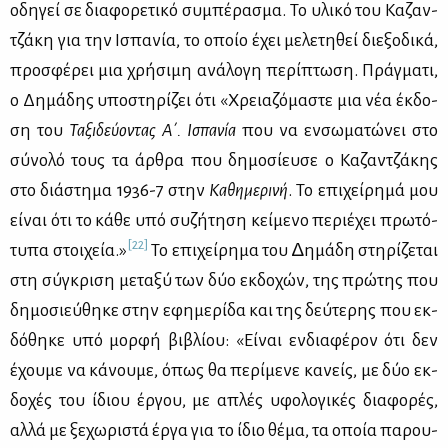
οδη­γεί σε δια­φο­ρε­τι­κό συ­μπέ­ρα­σμα. Το υλι­κό του Κα­ζαν­
τζά­κη για την Ισπα­νία, το οποίο έχει με­λε­τη­θεί διε­ξο­δι­κά,
προ­σφέ­ρει μια χρή­σι­μη ανά­λο­γη πε­ρί­πτω­ση. Πράγ­μα­τι,
ο Δη­μά­δης υπο­στη­ρί­ζει ότι «Χρεια­ζό­μα­στε μια νέα έκ­δο­
ση του
Τα­ξι­δεύ­ο­ντας Α΄. Ισπα­νία
που να εν­σω­μα­τώ­νει στο
σύ­νο­λό τους τα άρ­θρα που δη­μο­σί­ευ­σε ο Κα­ζαν­τζά­κης
στο διά­στη­μα 1936-7 στην
Κα­θη­με­ρι­νή
. Το επι­χεί­ρη­μά μου
εί­ναι ότι το κά­θε υπό συ­ζή­τη­ση κεί­με­νο πε­ριέ­χει πρω­τό­
[22]
τυ­πα στοι­χεία.»
Το επι­χεί­ρη­μα του ∆ημά­δη στη­ρί­ζε­ται
στη σύ­γκρι­ση με­τα­ξύ των δύο εκ­δο­χών, της πρώ­της που
δη­μο­σιεύ­θη­κε στην εφη­με­ρί­δα και της δεύ­τε­ρης που εκ­
δό­θη­κε υπό μορ­φή βι­βλί­ου: «Εί­ναι εν­δια­φέ­ρον ότι δεν
έχου­με να κά­νου­με, όπως θα πε­ρί­με­νε κα­νείς, με δύο εκ­
δο­χές του ίδιου έρ­γου, με απλές υφο­λο­γι­κές δια­φο­ρές,
αλ­λά με ξε­χω­ρι­στά έρ­γα για το ίδιο θέ­μα, τα οποία πα­ρου­