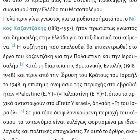
θεί υπό το πρί­σμα μιας πιο σύν­θε­της πρό­σλη­ψης του
σιω­νι­σμού στην Ελ­λά­δα του Με­σο­πο­λέ­μου.
Πο­λύ πριν γί­νει γνω­στός για τα μυ­θι­στο­ρή­μα­τά του, ο
Νί­
κος Κα­ζαν­τζά­κης
(1883-1957), ήταν πρω­τί­στως γνω­στός
και δη­μο­φι­λής στην Ελ­λά­δα για τα τα­ξι­διω­τι­κά του κεί­με­
[2]
να.
Η συ­ζή­τη­ση που ακο­λου­θεί θα επι­κε­ντρω­θεί στο
έρ­γο του Κα­ζαν­τζά­κη για την Πα­λαι­στί­νη και την Ιε­ρου­
[3]
σα­λήμ.
Κα­τά τη διάρ­κεια της Βρε­τα­νι­κής Εντο­λής (1918-
1948) και πριν από την ίδρυ­ση του Κρά­τους του Ισ­ρα­ήλ
το 1948, η επί­ση­μη ονο­μα­σία της πε­ριο­χής στα εβραϊ­κά
ήταν «Palestine (E. Y.)» («Πα­λαι­στί­νη (E. Y.)»), όπου τα αρ­
χι­κά αντι­στοι­χούν στο «Eretz Yisrael», δη­λα­δή «Γη του Ισ­
[4]
ρα­ήλ».
Σε μια τό­σο δια­φι­λο­νι­κού­με­νη πε­ριο­χή του κό­
σμου, τα το­πω­νύ­μια εί­ναι ευ­λό­γως φορ­τι­σμέ­να με ιδε­ο­
λο­γι­κές και πο­λι­τι­κές απο­χρώ­σεις. Σε αυ­τό το άρ­θρο, ακο­