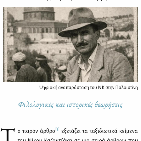
Ψηφιακή αναπαράσταση του ΝΚ στην Παλαιστίνη
Φιλολογικές και ιστορικές θεωρήσεις
Τ
[1]
ο πα­ρόν άρ­θρο
εξε­τά­ζει τα τα­ξι­διω­τι­κά κεί­με­να
του Νί­κου Κα­ζαν­τζά­κη σε μια σει­ρά άρ­θρων που