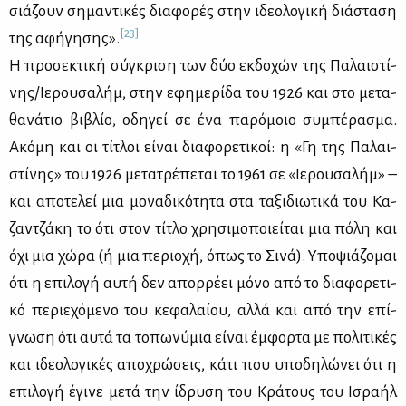
σιά­ζουν ση­μα­ντι­κές δια­φο­ρές στην ιδε­ο­λο­γι­κή διά­στα­ση
[23]
της αφή­γη­σης».
Η προ­σε­κτι­κή σύ­γκρι­ση των δύο εκ­δο­χών της Πα­λαι­στί­
νης/Ιε­ρου­σα­λήμ, στην εφη­με­ρί­δα του 1926 και στο με­τα­
θα­νά­τιο βι­βλίο, οδη­γεί σε ένα πα­ρό­μοιο συ­μπέ­ρα­σμα.
Ακό­μη και οι τί­τλοι εί­ναι δια­φο­ρε­τι­κοί: η «Γη της Πα­λαι­
στί­νης» του 1926 με­τα­τρέ­πε­ται το 1961 σε «Ιε­ρου­σα­λήμ» –
και απο­τε­λεί μια μο­να­δι­κό­τη­τα στα τα­ξι­διω­τι­κά του Κα­
ζαν­τζά­κη το ότι στον τί­τλο χρη­σι­μο­ποιεί­ται μια πό­λη και
όχι μια χώ­ρα (ή μια πε­ριο­χή, όπως το Σι­νά). Υπο­ψιά­ζο­μαι
ότι η επι­λο­γή αυ­τή δεν απορ­ρέ­ει μό­νο από το δια­φο­ρε­τι­
κό πε­ριε­χό­με­νο του κε­φα­λαί­ου, αλ­λά και από την επί­
γνω­ση ότι αυ­τά τα το­πω­νύ­μια εί­ναι έμ­φορ­τα με πο­λι­τι­κές
και ιδε­ο­λο­γι­κές απο­χρώ­σεις, κά­τι που υπο­δη­λώ­νει ότι η
επι­λο­γή έγι­νε με­τά την ίδρυ­ση του Κρά­τους του Ισ­ρα­ήλ