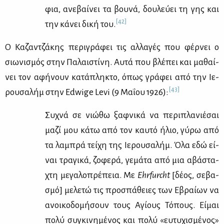
φια, ανε­βαί­νει τα βου­νά, δου­λεύ­ει τη γης και
[42]
την κά­νει δι­κή του.
Ο Κα­ζαν­τζά­κης πε­ρι­γρά­φει τις αλ­λα­γές που φέρ­νει ο
σιω­νι­σμός στην Πα­λαι­στί­νη. Αυ­τά που βλέ­πει και μα­θαί­
νει τον αφή­νουν κα­τά­πλη­κτο, όπως γρά­φει από την Ιε­
[43]
ρου­σα­λήμ στην Edwige Levi (9 Μα­ΐ­ου 1926):
Συ­χνά σε νιώ­θω ξαφ­νι­κά να πε­ρι­πλα­νιέ­σαι
μα­ζί μου κά­τω από τον καυ­τό ήλιο, γύ­ρω από
τα λα­μπρά τεί­χη της Ιε­ρου­σα­λήμ. Όλα εδώ εί­
ναι τρα­γι­κά, ζο­φε­ρά, γε­μά­τα από μια αβά­στα­
χτη με­γα­λο­πρέ­πεια. Με
Ehrfurcht
[δέ­ος, σε­βα­
σμό] με­λε­τώ τις προ­σπά­θειες των Εβραί­ων να
ανοι­κο­δο­μή­σουν τους Αγί­ους Τό­πους. Εί­μαι
πο­λύ συ­γκι­νη­μέ­νος και πο­λύ «ευ­τυ­χι­σμέ­νος»