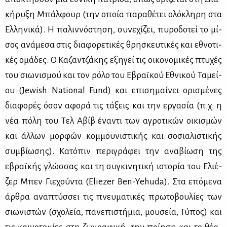
κή­ρυ­ξη Μπάλ­φουρ (την οποία πα­ρα­θέ­τει ολό­κλη­ρη στα
Ελ­λη­νι­κά). Η πα­λιν­νό­στη­ση, συ­νε­χί­ζει, πυ­ρο­δο­τεί το μί­
σος ανά­με­σα στις δια­φο­ρε­τι­κές θρη­σκευ­τι­κές και εθνο­τι­
κές ομά­δες. Ο Κα­ζαν­τζά­κης εξη­γεί τις οι­κο­νο­μι­κές πτυ­χές
του σιω­νι­σμού και τον ρό­λο του Εβραϊ­κού Εθνι­κού Τα­μεί­
ου (Jewish National Fund) και επι­ση­μαί­νει ορι­σμέ­νες
δια­φο­ρές όσον αφο­ρά τις τά­ξεις και την ερ­γα­σία (π.χ. η
νέα πό­λη του Τελ Αβίβ ένα­ντι των αγρο­τι­κών οι­κι­σμών
και άλ­λων μορ­φών κομ­μου­νι­στι­κής και σο­σια­λι­στι­κής
συμ­βί­ω­σης). Κα­τό­πιν πε­ρι­γρά­φει την ανα­βί­ω­ση της
εβραϊ­κής γλώσ­σας και τη συ­γκι­νη­τι­κή ιστο­ρία του Ελιέ­
ζερ Μπεν Γιε­χού­ντα (Eliezer Ben-Yehuda). Στα επό­με­να
άρ­θρα ανα­πτύσ­σει τις πνευ­μα­τι­κές πρω­το­βου­λί­ες των
σιω­νι­στών (σχο­λεία, πα­νε­πι­στή­μια, μου­σεία, Τύ­πος) και