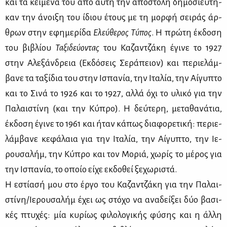
και τα κεί­με­νά του από αυ­τή την απο­στο­λή δη­μο­σιεύ­τη­
καν την άνοι­ξη του ίδιου έτους με τη μορ­φή σει­ράς άρ­
θρων στην εφη­με­ρί­δα
Ελεύ­θε­ρος Τύ­πος
. Η πρώ­τη έκ­δο­ση
του βι­βλί­ου
Τα­ξι­δεύ­ο­ντας
του Κα­ζαν­τζά­κη έγι­νε το 1927
στην Αλε­ξάν­δρεια (Εκ­δό­σεις Σε­ρά­πειον) και πε­ριε­λάμ­
βα­νε τα τα­ξί­δια του στην Ισπα­νία, την Ιτα­λία, την Αί­γυ­πτο
και το Σι­νά το 1926 και το 1927, αλ­λά όχι το υλι­κό για την
Πα­λαι­στί­νη (και την Κύ­προ). Η δεύ­τε­ρη, με­τα­θα­νά­τια,
έκ­δο­ση έγι­νε το 1961 και ήταν κά­πως δια­φο­ρε­τι­κή: πε­ριε­
λάμ­βα­νε κε­φά­λαια για την Ιτα­λία, την Αί­γυ­πτο, την Ιε­
ρου­σα­λήμ, την Κύ­προ και τον Μο­ριά, χω­ρίς το μέ­ρος για
την Ισπα­νία, το οποίο εί­χε εκ­δο­θεί ξε­χω­ρι­στά.
Η εστί­α­σή μου στο έρ­γο του Κα­ζαν­τζά­κη για την Πα­λαι­
στί­νη/Ιε­ρου­σα­λήμ έχει ως στό­χο να ανα­δεί­ξει δύο βα­σι­
κές πτυ­χές: μία κυ­ρί­ως φι­λο­λο­γι­κής φύ­σης και η άλ­λη