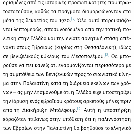
ορι­σμέ­νες από τις ιστο­ρι­κές προ­σω­πι­κό­τη­τες που πρω­
το­στα­τού­σαν, κα­θώς τα πράγ­μα­τα δια­μορ­φώ­νο­νταν στα
[7]
μέ­σα της δε­κα­ε­τί­ας του 1920.
Όλα αυ­τά πα­ρου­σιά­ζο­
νται λε­πτο­με­ρώς, απο­συν­δε­δε­μέ­να από την το­πι­κή πο­
λι­τι­κή στην Ελ­λά­δα και την ενί­ο­τε αρ­νη­τι­κή στά­ση απέ­
να­ντι στους Εβραί­ους (κυ­ρί­ως στη Θεσ­σα­λο­νί­κη), ιδί­ως
[8]
σε βε­νι­ζε­λι­κούς κύ­κλους του Με­σο­πο­λέ­μου.
Θα μπο­
ρού­σε να πει κα­νείς ότι εναρ­μο­νί­ζο­νται πε­ρισ­σό­τε­ρο με
τη συ­μπά­θεια των Βε­νι­ζε­λι­κών προς το σιω­νι­στι­κό κί­νη­
μα στην Πα­λαι­στί­νη κα­τά τη διάρ­κεια εκεί­νων των χρό­
νων – ας μην λη­σμο­νού­με ότι η Ελ­λά­δα εί­χε υπο­στη­ρί­ξει
την ίδρυ­ση ενός εβραϊ­κού κρά­τους αρ­κε­τούς μή­νες πριν
[9]
από τη Δια­κή­ρυ­ξη Μπάλ­φουρ.
Αυ­τή η υπο­στή­ρι­ξη
εδρα­ζό­ταν πι­θα­νώς στην υπό­θε­ση ότι η πα­λιν­νό­στη­ση
των Εβραί­ων στην Πα­λαι­στί­νη θα βοη­θού­σε το ελ­λη­νι­κό