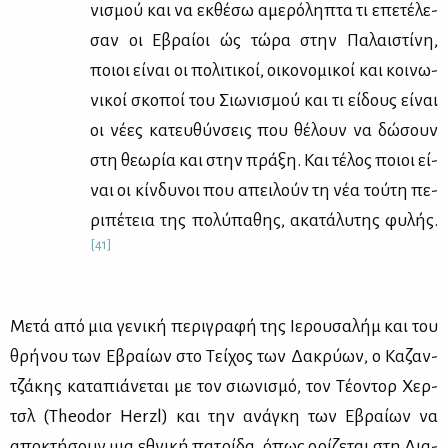
νι­σμού και να εκ­θέ­σω αμε­ρό­λη­πτα τι επε­τέ­λε­
σαν οι Εβραί­οι ώς τώ­ρα στην Πα­λαι­στί­νη,
ποιοι εί­ναι οι πο­λι­τι­κοί, οι­κο­νο­μι­κοί και κοι­νω­
νι­κοί σκο­ποί του Σιω­νι­σμού και τι εί­δους εί­ναι
οι νέ­ες κα­τευ­θύν­σεις που θέ­λουν να δώ­σουν
στη θε­ω­ρία και στην πρά­ξη. Και τέ­λος ποιοι εί­
ναι οι κίν­δυ­νοι που απει­λούν τη νέα τού­τη πε­
ρι­πέ­τεια της πο­λύ­πα­θης, ακα­τά­λυ­της φυ­λής.
[41]
Με­τά από μια γε­νι­κή πε­ρι­γρα­φή της Ιε­ρου­σα­λήμ και του
θρή­νου των Εβραί­ων στο Τεί­χος των Δα­κρύ­ων, ο Κα­ζαν­
τζά­κης κα­τα­πιά­νε­ται με τον σιω­νι­σμό, τον Τέ­ο­ντορ Χερ­
τσλ (Theodor Herzl) και την ανά­γκη των Εβραί­ων να
απο­κτή­σουν μια εθνι­κή πα­τρί­δα, όπως ορί­ζε­ται στη Δια­