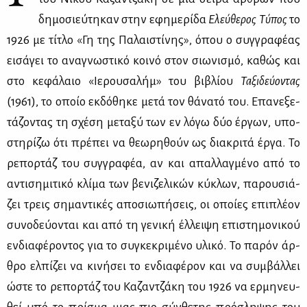
δη­μο­σιεύ­τη­καν στην εφη­με­ρί­δα
Ελεύ­θε­ρος Τύ­πος
το
1926 με τί­τλο «Γη της Πα­λαι­στί­νης», όπου ο συγ­γρα­φέ­ας
ει­σά­γει το ανα­γνω­στι­κό κοι­νό στον σιω­νι­σμό, κα­θώς και
στο κε­φά­λαιο «Ιε­ρου­σα­λήμ» του βι­βλί­ου
Τα­ξι­δεύ­ο­ντας
(1961), το οποίο εκ­δό­θη­κε με­τά τον θά­να­τό του. Επα­νε­ξε­
τά­ζο­ντας τη σχέ­ση με­τα­ξύ των εν λό­γω δύο έρ­γων, υπο­
στη­ρί­ζω ότι πρέ­πει να θε­ω­ρη­θούν ως δια­κρι­τά έρ­γα. Το
ρε­πορ­τάζ του συγ­γρα­φέα, αν και απαλ­λαγ­μέ­νο από το
αντι­ση­μι­τι­κό κλί­μα των βε­νι­ζε­λι­κών κύ­κλων, πα­ρου­σιά­
ζει τρεις ση­μα­ντι­κές απο­σιω­πή­σεις, οι οποί­ες επι­πλέ­ον
συ­νο­δεύ­ο­νται και από τη γε­νι­κή έλ­λει­ψη επι­στη­μο­νι­κού
εν­δια­φέ­ρο­ντος για το συ­γκε­κρι­μέ­νο υλι­κό. Το πα­ρόν άρ­
θρο ελ­πί­ζει να κι­νή­σει το εν­δια­φέ­ρον και να συμ­βάλ­λει
ώστε το ρε­πορ­τάζ του Κα­ζαν­τζά­κη του 1926 να ερ­μη­νευ­