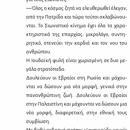
―Όλος ο κό­σμος ζη­τά να ελευ­θε­ρω­θεί έλε­γαν,
από την Πα­τρί­δα και τώ­ρα τού­τοι σκλα­βώ­νου­
νται. Το Σιω­νι­στι­κό κί­νη­μα έχει όλα τα χα­ρα­
κτη­ρι­στι­κά της επαρ­χί­ας: μι­κρο­λό­γο, συ­ντη­
ρη­τι­κό, στε­νεύ­ει την καρ­διά και τον νου του
αν­θρώ­που.
Η Ιου­δαϊ­κή φυ­λή εί­ναι χω­ρι­σμέ­νη σε δυο με­
γά­λα στρα­τό­πε­δα:
Δου­λεύ­ουν οι Εβραί­οι στη Ρω­σία και μά­χου­
νται να δώ­σουν μια νέα μορ­φή, γε­νι­κά στην
πα­ναν­θρώ­πι­νη ζωή. Δου­λεύ­ουν οι Εβραί­οι
στην Πα­λαι­στί­νη και μά­χου­νται να δώ­σουν μια
νέα μορ­φή, δια­φο­ρε­τι­κή, στην εθνι­κή τους
συμ­βί­ω­ση.