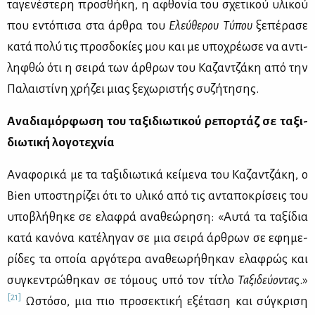
τα­γε­νέ­στε­ρη προ­σθή­κη, η αφθο­νία του σχε­τι­κού υλι­κού
που εντό­πι­σα στα άρ­θρα του
Ελεύ­θε­ρου Τύ­που
ξε­πέ­ρα­σε
κα­τά πο­λύ τις προσ­δο­κί­ες μου και με υπο­χρέ­ω­σε να αντι­
λη­φθώ ότι η σει­ρά των άρ­θρων του Κα­ζαν­τζά­κη από την
Πα­λαι­στί­νη χρή­ζει μιας ξε­χω­ρι­στής συ­ζή­τη­σης.
Ανα­δια­μόρ­φω­ση του τα­ξι­διω­τι­κού ρε­πορ­τάζ σε τα­ξι­
διω­τι­κή λο­γο­τε­χνία
Ανα­φο­ρι­κά με τα τα­ξι­διω­τι­κά κεί­με­να του Κα­ζαν­τζά­κη, ο
Bien υπο­στη­ρί­ζει ότι το υλι­κό από τις αντα­πο­κρί­σεις του
υπο­βλή­θη­κε σε ελα­φρά ανα­θε­ώ­ρη­ση: «Αυ­τά τα τα­ξί­δια
κα­τά κα­νό­να κα­τέ­λη­γαν σε μια σει­ρά άρ­θρων σε εφη­με­
ρί­δες τα οποία αρ­γό­τε­ρα ανα­θε­ω­ρή­θη­καν ελα­φρώς και
συ­γκε­ντρώ­θη­καν σε τό­μους υπό τον τί­τλο
Τα­ξι­δεύ­ο­ντα
ς.»
[21]
Ωστό­σο, μια πιο προ­σε­κτι­κή εξέ­τα­ση και σύ­γκρι­ση