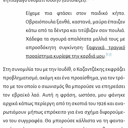
νη­πια­γω­γό ονό­μα­τι Ιου­δήθ (αυ­το­λε­ξεί):
Εί­χα­με πια φτά­σει στον παι­δι­κό κή­πο.
Οβραιό­που­λα ξαν­θά, κα­στα­νά, μαύ­ρα έπαι­ζαν
κά­τω από τα δέ­ντρα και τι­τύ­βι­ζαν σαν που­λιά.
Χά­δε­ψα τα σγου­ρά απα­λό­τα­τα μαλ­λιά τους με
απροσ­δό­κη­τη συ­γκί­νη­ση·
ξαφ­νι­κά, τρα­γι­κό
[17]
προ­αί­στη­μα κυ­ρί­ε­ψε την καρ­διά μου
.
Στη συ­νο­μι­λία του με την Ιου­δίθ, ο Κα­ζαν­τζά­κης εκ­φρά­ζει
προ­βλη­μα­τι­σμό, ακό­μη και ένα προ­αί­σθη­μα, για τον τρό­
πο με τον οποίο ο σιω­νι­σμός θα μπο­ρού­σε να επη­ρε­ά­σει
τον εβραϊ­κό λαό. Αυ­τή η φρά­ση, ωστό­σο, μου φά­νη­κε
αρ­χι­κά κά­πως πε­ρί­ερ­γη από τη σκο­πιά του 1926 και ανα­
ρω­τιό­μουν μή­πως επρό­κει­το για ένα σχή­μα δι­φο­ρού­με­
νο του συγ­γρα­φέα. Θα μπο­ρού­σε κάλ­λι­στα να τη φα­ντα­