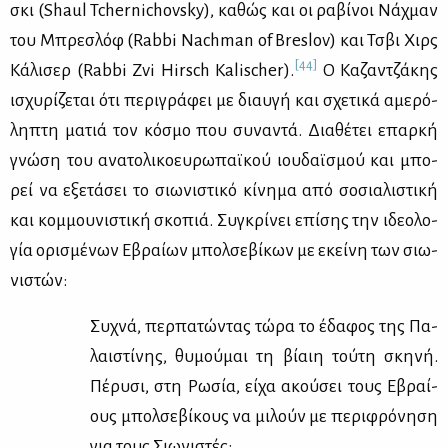
σκι (Shaul Tchernichovsky), κα­θώς και οι ρα­βί­νοι Νάχ­μαν
του Μπρε­σλόφ (Rabbi Nachman of Breslov) και Τσβι Χιρς
[44]
Κά­λι­σερ (Rabbi Zvi Hirsch Kalischer).
Ο Κα­ζαν­τζά­κης
ισχυ­ρί­ζε­ται ότι πε­ρι­γρά­φει με διαυ­γή και σχε­τι­κά αμε­ρό­
λη­πτη μα­τιά τον κό­σμο που συ­να­ντά. Δια­θέ­τει επαρ­κή
γνώ­ση του ανα­το­λι­κο­ευ­ρω­παϊ­κού ιου­δαϊ­σμού και μπο­
ρεί να εξε­τά­σει το σιω­νι­στι­κό κί­νη­μα από σο­σια­λι­στι­κή
και κομ­μου­νι­στι­κή σκο­πιά. Συ­γκρί­νει επί­σης την ιδε­ο­λο­
γία ορι­σμέ­νων Εβραί­ων μπολ­σε­βί­κων με εκεί­νη των σιω­
νι­στών:
Συ­χνά, περ­πα­τώ­ντας τώ­ρα το έδα­φος της Πα­
λαι­στί­νης, θυ­μού­μαι τη βί­αιη τού­τη σκη­νή.
Πέ­ρυ­σι, στη Ρω­σία, εί­χα ακού­σει τους Εβραί­
ους μπολ­σε­βί­κους να μι­λούν με πε­ρι­φρό­νη­ση
για τους Σιω­νι­στές: