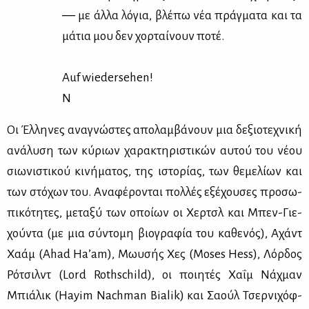
― με άλ­λα λό­για, βλέ­πω νέα πράγ­μα­τα και τα
μά­τια μου δεν χορ­ταί­νουν πο­τέ.
Auf wiedersehen!
N
Οι Έλ­λη­νες ανα­γνώ­στες απο­λαμ­βά­νουν μια δε­ξιο­τε­χνι­κή
ανά­λυ­ση των κύ­ριων χα­ρα­κτη­ρι­στι­κών αυ­τού του νέ­ου
σιω­νι­στι­κού κι­νή­μα­τος, της ιστο­ρί­ας, των θε­με­λί­ων και
των στό­χων του. Ανα­φέ­ρο­νται πολ­λές εξέ­χου­σες προ­σω­
πι­κό­τη­τες, με­τα­ξύ των οποί­ων οι Χερ­τσλ και Μπεν-Γιε­
χού­ντα (με μια σύ­ντο­μη βιο­γρα­φία του κα­θε­νός), Αχάντ
Χα­άμ (Ahad Ha’am), Μω­υ­σής Χες (Moses Hess), Λόρ­δος
Ρό­τσιλντ (Lord Rothschild), οι ποι­η­τές Χα­ΐμ Νάχ­μαν
Μπιά­λικ (Hayim Nachman Bialik) και Σα­ούλ Τσερ­νι­χόφ­