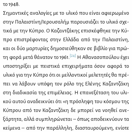
το 1948.
Ση­μα­ντι­κές ανα­λο­γί­ες με το υλι­κό που εί­ναι αφιε­ρω­μέ­νο
στην Πα­λαι­στί­νη/Ιε­ρου­σα­λήμ πα­ρου­σιά­ζει το υλι­κό σχε­
τι­κά με την Κύ­προ. Ο Κα­ζαν­τζά­κης επι­σκέ­φθη­κε την Κύ­
προ επι­στρέ­φο­ντας στην Ελ­λά­δα από την Πα­λαι­στί­νη,
και οι δύο μαρ­τυ­ρί­ες δη­μο­σιεύ­θη­καν σε βι­βλίο για πρώ­
[24]
τη φο­ρά με­τά θά­να­τον το 1961.
Η Αθα­να­σο­πού­λου έχει
υπο­στη­ρί­ξει με πει­στι­κά επι­χει­ρή­μα­τα όσον αφο­ρά το
υλι­κό για την Κύ­προ ότι οι μελ­λο­ντι­κοί με­λε­τη­τές θα πρέ­
πει να λά­βουν υπό­ψη τον ρό­λο της Ελέ­νης Κα­ζαν­τζά­κη
στη δια­δι­κα­σία της επι­μέ­λειας. Η επα­νε­ξέ­τα­ση του υλι­
κού αυ­τού ανα­δει­κνύ­ει ότι «η πρό­σλη­ψη του κό­σμου της
Κύ­πρου από τον Κα­ζαν­τζά­κη δε μπο­ρεί να νοη­θεί ανε­
ξάρ­τη­τα, αλ­λά συ­μπλη­ρώ­νε­ται – όπως απο­δει­κνύ­ουν τα
κεί­με­να – από την πα­ράλ­λη­λη, δια­σταυ­ρού­με­νη, ενί­ο­τε