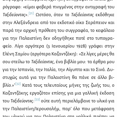
ρό­γρα­φο: «εί­μαι φο­βε­ρά πνιγ­μέ­νος στην αντι­γρα­φή του
[31]
Τα­ξι­δεύ­ο­ντας
».
Ωστό­σο, όταν το
Τα­ξι­δεύ­ο­ντας
εκ­δό­θη­κε
στην Αλε­ξάν­δρεια από τον εκ­δο­τι­κό οί­κο Σε­ρά­πειον και
πα­ρά την αρ­χι­κή πρό­θε­ση του συγ­γρα­φέα, το κε­φά­λαιο
για την Πα­λαι­στί­νη δεν οδη­γή­θη­κε πο­τέ στο τυ­πο­γρα­
φείο. Λί­γο αρ­γό­τε­ρα (3 Ια­νουα­ρί­ου 1928) γρά­φει στην
Ελέ­νη Σα­μί­ου (αρ­γό­τε­ρα Κα­ζαν­τζά­κη): «Σε λί­γες μέ­ρες θα
σου στεί­λω το
Τα­ξι­δεύ­ο­ντας
, ένα βι­βλίο μου: τα άρ­θρα μου
για την Ισπα­νία, την Ιτα­λία, την Αί­γυ­πτο και το Σι­νά. Δυ­
στυ­χώς αυ­τά για την Πα­λαι­στί­νη θα πά­νε σε άλ­λο βι­
[32]
βλίο.»’
Κα­τά τους τε­λευ­ταί­ους μή­νες της ζω­ής του, ο
Κα­ζαν­τζά­κης ερ­γα­ζό­ταν επί­σης για μια γαλ­λι­κή έκ­δο­ση
[33]
του
Τα­ξι­δεύ­ο­ντας
:
ού­τε αυ­τή πε­ριε­λάμ­βα­νε το υλι­κό για
την Πα­λαι­στί­νη/Ιε­ρου­σα­λήμ, πα­ρ’ όλο που με­τά­φρα­ση
του υλι­κού για την Πα­λαι­στί­νη στα γαλ­λι­κά πρέ­πει να