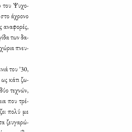
ο του Ψυ­χο­
ι στο άχρο­νο
ς ανα­φο­ρές,
γί­δα των δα­
­χώ­ρια πνευ­
­νιά του ’30,
 ως κά­τι ζω­
 δύο τε­χνών,
­μια που τρέ­
­ζει πο­λύ με
τα ζευ­γα­ρώ­