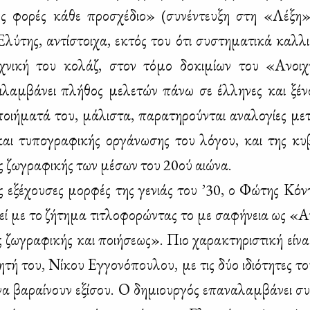
ς φο­ρές κά­θε προ­σχέ­διο» (συ­νέ­ντευ­ξη στη «Λέ­ξ
λύ­της, αντί­στοι­χα, εκτός του ότι συ­στη­μα­τι­κά καλ­λιε
ε­χνι­κή του κο­λάζ, στον τό­μο δο­κι­μί­ων του «Ανοι­
­λαμ­βά­νει πλή­θος με­λε­τών πά­νω σε έλ­λη­νες και ξέ­νο
ι­ή­μα­τά του, μά­λι­στα, πα­ρα­τη­ρού­νται ανα­λο­γί­ες με­
και τυ­πο­γρα­φι­κής ορ­γά­νω­σης του λό­γου, και της κυ­β
ς ζω­γρα­φι­κής των μέ­σων του 20ού αιώ­να.
εξέ­χου­σες μορ­φές της γε­νιάς του ’30, ο Φώ­της Κό­ντ
εί με το ζή­τη­μα τι­τλο­φο­ρώ­ντας το με σα­φή­νεια ως «Α
 ζω­γρα­φι­κής και ποι­ή­σε­ως». Πιο χα­ρα­κτη­ρι­στι­κή εί­να
­τή του, Νί­κου Εγ­γο­νό­που­λου, με τις δύο ιδιό­τη­τες τ
 να βα­ραί­νουν εξί­σου. Ο δη­μιουρ­γός επα­να­λαμ­βά­νει συ