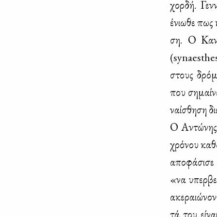
χορ­δή. Γεν­
ένιω­θε πως 
ση. Ο Κα­ντ
(synaesthes
στους δρό­μο
που ση­μαί­ν
ναί­σθη­ση δι
Ο Αντώ­νης Φ
χρό­νου κα­θ
απο­φά­σι­σ
«να υπερ­βεί
ακε­ραιώ­νο­
τά του εί­να