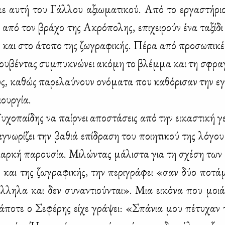
με αυ­τή του Γάλ­λου αξιω­μα­τι­κού. Από το ερ­γα­στή­ρι
 από τον βρά­χο της Ακρό­πο­λης, επι­χει­ρούν ένα τα­ξί­δ
ς και στο άτο­πο της ζω­γρα­φι­κής. Πέ­ρα από προ­σω­πι­κέ
ου­βέ­ντας συ­μπυ­κνώ­νει ακό­μη το βλέμ­μα και τη σφρα­
, κα­θώς πα­ρε­λαύ­νουν ονό­μα­τα που κα­θό­ρι­σαν την εγ
ιουρ­γία.
­χο­παί­δης να παίρ­νει απο­στά­σεις από την ει­κα­στι­κή γε
γνω­ρί­ζει την βα­θιά επί­δρα­ση του ποι­η­τι­κού της λό­γου
ιαρ­κή πα­ρου­σία. Μι­λώ­ντας μά­λι­στα για τη σχέ­ση των
ς και της ζω­γρα­φι­κής, την πε­ρι­γρά­φει «σαν δύο πο­τά
λ­λη­λα και δεν συ­να­ντιού­νται». Μια ει­κό­να που μοιά
­πο­τε ο Σε­φέ­ρης εί­χε γρά­ψει: «Σπά­νια μου πέ­τυ­χαν 