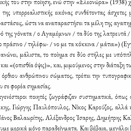
ι­κής του στην ποί­η­ση, ενώ στην «Ελε­ο­νώ­ρα» (1938) χρ
ή της υπερ­ρε­α­λι­στι­κής ει­κό­νας συν­θέ­το­ντας άσχε­τες 
ρα­στά­σεις, ώστε να ανα­πα­ρα­στή­σει τα μέ­λη της αγα­πη­μ
 της γό­να­τα / ο Αγα­μέ­μνων / τα δύο της λα­τρευ­τά /
το πρά­σι­νο / τη­λέ­φω- / νο με τα κόκ­κι­να / μά­τια») (Εγ
­νώ­νει, μά­λι­στα, το ποί­η­μα σε δύο στή­λες με υπό­τι
και «(οπι­σθία όψις)», και, μι­μού­με­νος στην διά­τα­ξη τ
όρ­θιου αν­θρώ­πι­νου σώ­μα­τος, τρέ­πει την τυ­πο­γρα­φι­κ
υ σε φο­ρέα ση­μα­σί­ας.
­γε­νέ­στε­ροι ποι­η­τές ζω­γρά­φι­ζαν συ­στη­μα­τι­κά, όπως
­κης, Γιώρ­γης Παυ­λό­που­λος, Νί­κος Κα­ρού­ζος, αλ­λά 
ά­νος Βα­λα­ω­ρί­της, Αλέ­ξαν­δρος Ίσα­ρης, Δη­μή­τρης Κα­
­με με­ρι­κά μό­νο πα­ρα­δείγ­μα­τα. Και βέ­βαια, με­γά­λοι 