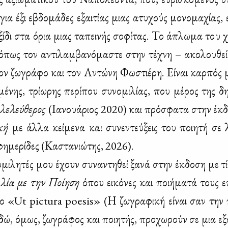
 για έξι εβδο­μά­δες εξαι­τί­ας μιας ατυ­χούς μο­νο­μα­χί­ας, ε
α­ξί­δι στα όρια μιας τα­πει­νής σο­φί­τας. Το άπλω­μα του 
πως τον αντι­λαμ­βα­νό­μα­στε στην τέ­χνη – ακο­λου­θεί
ον ζω­γρά­φο και τον Αντώ­νη Φω­στιέ­ρη. Εί­ναι καρ­πός
μέ­νης, τρί­ω­ρης πε­ρί­που συ­νο­μι­λί­ας, που μέ­ρος της δη
λε­λεύ­θε­ρος
(Ια­νουά­ριος 2020) και πρό­σφα­τα στην έκ­
­κή
με άλ­λα κεί­με­να και συ­νε­ντεύ­ξεις του ποι­η­τή σε λο
φη­με­ρί­δες (Κα­στα­νιώ­της, 2026).
­μι­λη­τές μου έχουν συ­να­ντη­θεί ξα­νά στην έκ­δο­ση με τ
ι­λία με την Ποί­η­ση
όπου ει­κό­νες και ποι­ή­μα­τά τους ε
­μο «Ut pictura poesis» (Η ζω­γρα­φι­κή εί­ναι σαν την π
ώ, όμως, ζω­γρά­φος και ποι­η­τής, προ­χω­ρούν σε μια εξο