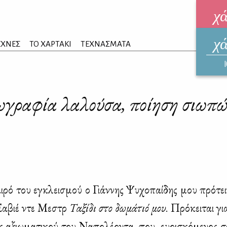
χ
χ
ηλεκ
ΕΧΝΕΣ
ΤΟ ΧΑΡΤΑΚΙ
ΤΕΧΝΑΣΜΑΤΑ
ΑΥΓ
γραφία λαλούσα, ποίηση σιωπ
ι­ρό του εγκλει­σμού ο Γιάν­νης Ψυ­χο­παί­δης μου πρό­τει­
α­βιέ ντε Με­στρ
Τα­ξί­δι στο δω­μά­τιό μου
. Πρό­κει­ται γι
ς αξιω­μα­τι­κού του Να­πο­λέ­ο­ντα, που, ευ­ρι­σκό­με­νος σε