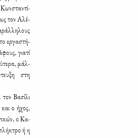
 Κων­στα­ντί­
έως τον Αλέ­
α­ράλ­λη­λους
στο ερ­γα­στή­
­φους, για­τί
ύ­τε­ρα, μάλ­
ντευ­ξη στη
 τον Βα­σί­λι
 και ο ήχος,
σι­κών, ο Κα­
 πλή­κτρο ή η