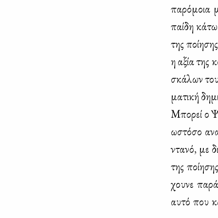
πα­ρό­μοια 
παί­δη κά­τω
της ποί­η­ση
η αξία της κ
σκά­λων τους
μα­τι­κή δη­μ
Μπο­ρεί ο Ψυ
ωστό­σο ανα­
ντα­νό, με δ
της ποί­η­ση
χου­νε πα­ρά
αυ­τό που κά