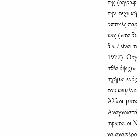
της ζω­γρα­φ
την τε­χνι­κ
οπτι­κές πα­
κας («τα δυό
δια / εί­ναι 
1977). Ορ­γα
σθία όψις)» 
σχή­μα ενός 
του κει­μέ­νο
Άλ­λοι με­τα
Ανα­γνω­στά
σφα­τα, οι Ν
να ανα­φέ­ρου