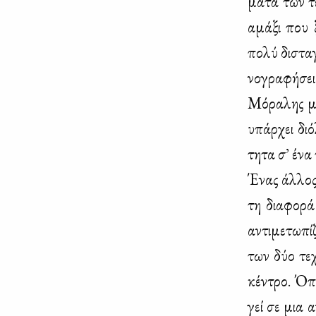
μα­τα των τ
αμά­ξι που ξ
πο­λύ δι­στα
νο­γρα­φή­σε
Μό­ρα­λης μο
υπάρ­χει διό
τη­τα σ’ ένα 
Ένας άλ­λος μ
τη δια­φο­ρά
αντι­με­τω­π
των δύο τε­χ
κέ­ντρο. Όπω
γεί σε μια α