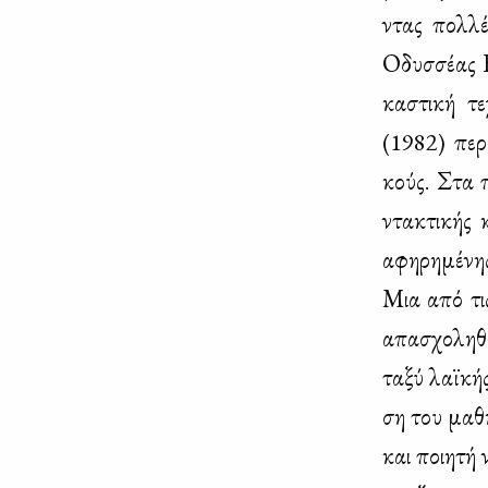
ντας πολ­λέ
Οδυσ­σέ­ας Ε
κα­στι­κή τ
(1982) πε­ρι
κούς. Στα πο
ντα­κτι­κής 
αφη­ρη­μέ­νη
Μια από τις 
απα­σχο­λη­θ
τα­ξύ λαϊ­κής
ση του μα­θη
και ποι­η­τή