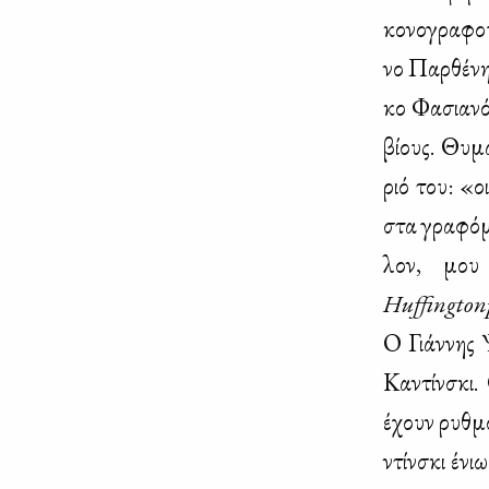
κο­νο­γρα­φο
νο Παρ­θέ­ν
κο Φα­σια­νό
βί­ους. Θυ­μά
ριό του: «οι
στα γρα­φό­μ
λον, μου α
Huffingtonp
Ο Γιάν­νης Ψ
Κα­ντίν­σκι
έχουν ρυθ­μό
ντίν­σκι ένι