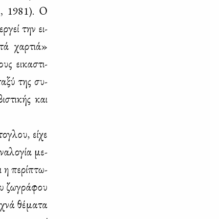
η», 1981). Ο
ρ­γεί την ει­
χτά χαρ­τιά»
υς ει­κα­στι­
τα­ξύ της συ­
ι­στι­κής και
ο­γλου, εί­χε
να­λο­γία με­
ι η πε­ρί­πτω­
ου ζω­γρά­φου
­χνά θέ­μα­τα