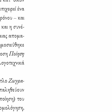
πι­χει­ρεί ένα
χρό­νου – και
 και η συ­νέ­
 μιας απο­μα­
­μο­σιεύ­θη­κε
δο­ση
Ποί­η­ση
­γο­τε­χνι­κά
ί­τλο
Ζω­γρα­
πα­λη­θεύ­ουν
οί­η­ση) του
­μο­λό­γη­ση,