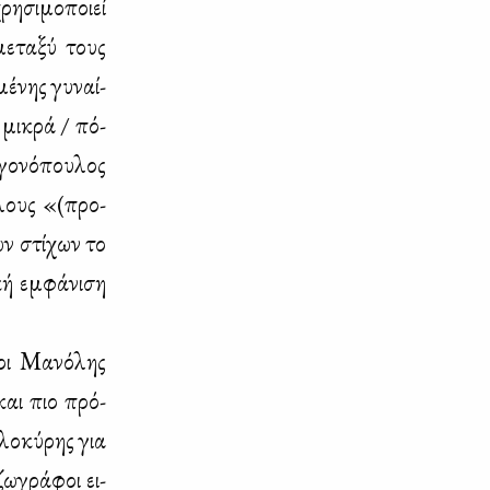
η­σι­μο­ποιεί
με­τα­ξύ τους
έ­νης γυ­ναί­
 μι­κρά / πό­
­γο­νό­που­λος
­τλους «(προ­
ων στί­χων το
ή εμ­φά­νι­ση
 οι Μα­νό­λης
και πιο πρό­
λο­κύ­ρης για
ζω­γρά­φοι ει­