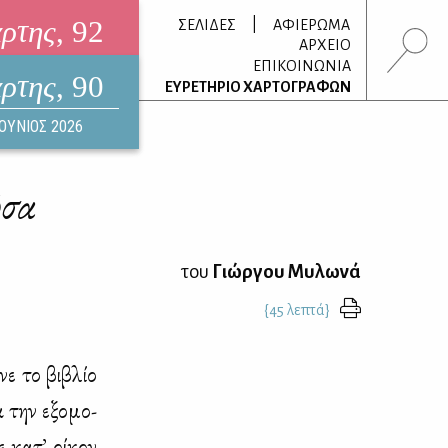
άρτης
, 92
|
ΣΕΛΙΔΕΣ
ΑΦΙΕΡΩΜΑ
ΑΡΧΕΙΟ
ΕΠΙΚΟΙΝΩΝΙΑ
άρτης
, 90
τρονικό περιοδικό
ΕΥΡΕΤΗΡΙΟ ΧΑΡΤΟΓΡΑΦΩΝ
ΟΥΣΤΟΣ 2026
ΙΟΥΝΙΟΣ 2026
ώσα
του
Γιώργου Μυλωνά
{45 λεπτά}
νε το βι­βλίο
α την εξο­μο­
 κα­τ’ οί­κον