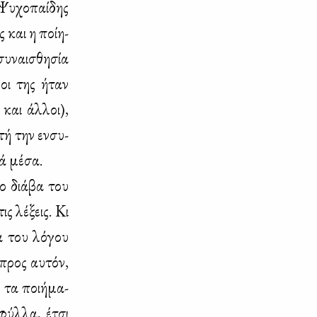
Ψυ­χο­παί­δης
 και η ποί­η­
­ναι­σθη­σία
­οι της ήταν
 και άλ­λοι),
τή την εν­συ­
κά μέ­σα.
το διά­βα του
ς λέ­ξεις. Κι
α του λό­γου
 προς αυ­τόν,
 τα ποι­ή­μα­
 φύλ­λα, έτσι