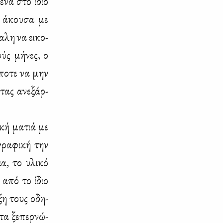
­να στο ίδιο
ι, άκου­σα με
­λη να ει­κο­
ούς μή­νες, ο
­πο­τε να μην
ντας ανε­ξάρ­
ι­κή μα­τιά με
γρα­φι­κή την
ια, το υλι­κό
ι από το ίδιο
­ξη τους οδη­
τα ξε­περ­νώ­