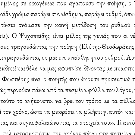
νη­μέ­νος σε οι­κο­γέ­νεια που αγα­πού­σε την ποί­η­ση, ο 
κά­θε χρώ­μα πα­ρά­γει συ­ναί­σθη­μα, πα­ρά­γει ρυθ­μό, όπως
ίν­σκι ονό­μα­σε την κοι­νή με­τά­δο­ση του ρυθ­μού συ
ia). Ο Ψυ­χο­παί­δης εί­ναι μέ­λος της γε­νιάς που οι νέ
υς τρα­γου­δώ­ντας την ποί­η­ση (Ελύ­της-Θε­ο­δω­ρά­κης
ει τρα­γου­δώ­ντας σε μια εν­συ­ναί­σθη­ση του ρυθ­μού. Αυ­
εκ­δι­κεί και θέ­λει να μας αφυ­πνί­σει δί­νο­ντάς με ει­κα­στι­
ω­στιέ­ρης εί­ναι ο ποι­η­τής που άκου­σε προ­σε­κτι­κά 
ώς περ­νού­σε πά­νω από τα πε­σμέ­να φύλ­λα του λό­γου, τι
ε τού­το το ανή­κου­στο: να βρει τον τρό­πο με τα φύλ­λ
 τον χρό­νο, ώστε να μπο­ρέ­σει να μι­λή­σει γι αυ­τόν και
ντας και συ­γκε­φα­λαιώ­νο­ντας τα στοι­χεία του». Γι αυ­τό
ι πελ­μα­το­σκο­πή­σεις του χρό­νου πά­νω στα πε­σμέ­να