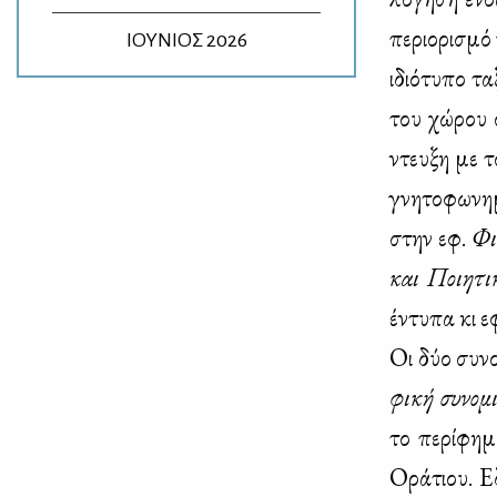
πε­ριο­ρι­σμό
ΙΟΥΝΙΟΣ 2026
ιδιό­τυ­πο τ
του χώ­ρου ό
ντευ­ξη με τ
γνη­το­φω­νη­
στην εφ.
Φι­
και Ποι­η­τι
έντυ­πα κι ε
Οι δύο συ­νο
φι­κή συ­νο­μ
το πε­ρί­φη
Ορά­τιου. Εδ