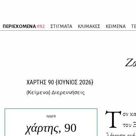
#92
ΠΕΡΙΕΧΟΜΕΝΑ
ΣΤΙΓΜΑΤΑ
ΚΛΙΜΑΚΕΣ
ΚΕΙΜΕΝΑ
Τ
Ζω
ΧΑΡΤΗΣ
90
{ΙΟΥΝΙΟΣ 2026}
{
Κείμενα
} Διερευνήσεις
Τ
ον κα
αρχείο
του Ξ
χάρτης,
90
λό­γη­ση ενό