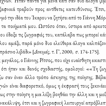
ε­χνών. Ήταν πά­ντα για μέ­να κά­τι σαν δυο άλο­γα ζε­μέ
αφ­νι­κά τρα­βούν προς αντί­θε­τες κα­τευ­θύν­σεις. Έτσ
γ­μό την ιδέα του Ίκα­ρου να ζη­τή­σει από το Γιάν­νη Μό­ρα
ι τα ποι­ή­μα­τά μου. Ωστό­σο όταν, ύστε­ρα από αρ­κε­τ
υ έδει­ξε τις ζω­γρα­φιές του, κα­τά­λα­βα πως μπο­ρεί κά
­λου αμά­ξι, πα­ρά μό­νο δυο ελεύ­θε­ρα άλο­γα καλ­πά­ζο­
πρά­σι­νο λι­βά­δι» [
Δο­κι­µές,
τ. Γ΄, 2000, σ. 174-175].
ε­γά­λος, ο Γιάν­νης Ρί­τσος, που εί­χε ευαί­σθη­τη ει­κα­στ
 ότι ήταν και δει­νός σχε­δια­στής, ομο­λο­γεί: ««Τη ζω­
ί­ζω σαν έναν άλ­λο τρό­πο άσκη­σης της ποί­η­σης. Βέ­βα
νών εί­ναι δια­φο­ρε­τι­κό, όμως η έκ­φρα­σή τους ξε­κι­νά­ε
ς στην ποί­η­ση η μια λέ­ξη βοη­θά­ει την άλ­λη και η μεί
να­κά­λυ­ψη, έτσι και η ζω­γρα­φι­κή λει­τουρ­γεί απρό­βλε­π