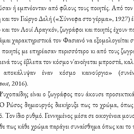
ύ­σαν ή εμπνέ­ο­νταν από φί­λους τους ποι­η­τές. Από τον
η και τον Γιώρ­γο Δε­λή («Σύν­νε­φα στο γέρ­μα», 1927) 
 και τον Λουί Αρα­γκόν, ζω­γρά­φοι και ποι­η­τές έχουν π
­μαι χα­ρα­κτη­ρι­στι­κά τον Φα­σια­νό να εξο­μο­λο­γεί­ται 
 ποι­η­τές με επη­ρέ­α­σαν πε­ρισ­σό­τε­ρο κι από τους ζω­γρά
ε­νά τους έβλε­πα τον κό­σμο ν΄ανοί­γε­ται μπρο­στά, κα­λ
πο­κά­λυ­ψαν έναν κό­σμο και­νούρ­γιο» (συ­νέ­
ost,
2016).
υ­χο­παί­δης εί­ναι ο ζω­γρά­φος που άκου­σε προ­σε­κτι­κά
. Ο Ρώ­σος δη­μιουρ­γός διε­κή­ρυ­ξε πως το χρώ­μα, όπως
. Τον ίδιο ρυθ­μό. Γεν­νη­μέ­νος μέ­σα σε οι­κο­γέ­νεια μου­
ω­θε πως κά­θε χρώ­μα πα­ρά­γει συ­ναί­σθη­μα όπως και το