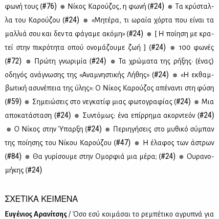
#76)
#24)
φω­νή τους (
Νί­κος Κα­ρού­ζος, η φω­νή (
Tα κρύ­σταλ­
#24)
λα του Kα­ρού­ζου (
«Μη­τέ­ρα, τι ωραία χόρ­τα που εί­ναι τα
#24)
μαλ­λιά σου και δεν τα φά­γα­με ακό­μη» (
[ Η ποί­η­ση με κρα­
#24)
τεί στην πι­κρό­τη­τα οπού ονο­μά­ζου­με ζωή ] (
100 φω­νές
#72)
#24)
(
Πρώ­τη γνω­ρι­μία (
Τα χρώ­μα­τα της ρή­ξης· (ένας)
#24)
οδη­γός ανά­γνω­σης της «Ανα­μνη­στι­κής Λή­θης» (
«Η εκ­θαμ­
βω­τι­κή ασυ­νέ­πεια της ύλης»: Ο Νί­κος Κα­ρού­ζος απέ­να­ντι στη φύ­ση
#59)
#24)
(
Ση­μειώ­σεις στο νε­γκα­τίφ μιας φω­το­γρα­φί­ας (
Μια
#24)
#24)
απο­κα­τά­στα­ση (
Συ­ντό­μως: ένα επίρ­ρη­μα ακορ­ντε­όν (
#24)
Ο Νί­κος στην Ύπαρ­ξη (
Πε­ρι­η­γή­σεις στο μυ­θι­κό σύ­μπαν
#47)
της ποί­η­σης του Νί­κου Κα­ρού­ζου (
Η έλα­φος των άστρων
#84)
#24)
(
Θα γυ­ρί­σου­με στην Ομορ­φιά μια μέ­ρα; (
Ου­ρα­νο­
#24)
μή­κης (
ΣΧΕΤΙΚΑ ΚΕΙΜΕΝΑ
Ευ­γέ­νιος Αρα­νί­τσης
/ Όσο εσύ κοι­μά­σαι το ρε­μπέ­τι­κο αγρυ­πνά για