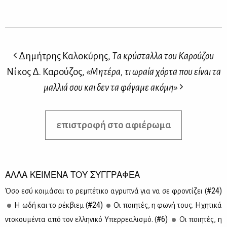
Δημήτρης Καλοκύρης,
Tα κρύσταλλα του Kαρούζου
Νίκος Δ. Καρούζος,
«Μητέρα, τι ωραία χόρτα που είναι τα
μαλλιά σου και δεν τα φάγαμε ακόμη»
επιστροφή στο αφιέρωμα
ΑΛΛΑ ΚΕΙΜΕΝΑ ΤΟΥ ΣΥΓΓΡΑΦΕΑ
#24)
Όσο εσύ κοι­μά­σαι το ρε­μπέ­τι­κο αγρυ­πνά για να σε φρο­ντί­ζει (
#24)
Η ωδή και το ρέκ­βιεμ (
Οι ποι­η­τές, η φω­νή τους. Ηχη­τι­κά
#6)
ντο­κου­μέ­ντα από τον ελ­λη­νι­κό Υπερ­ρε­α­λι­σμό. (
Οι ποι­η­τές, η