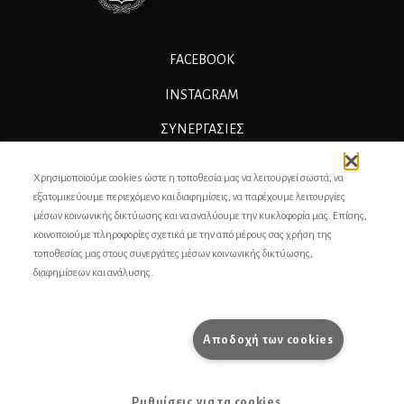
FACEBOOK
INSTAGRAM
ΣΥΝΕΡΓΑΣΊΕΣ
ΔΙΑΦΗΜΙΣΗ
Χρησιμοποιούμε cookies ώστε η τοποθεσία μας να λειτουργεί σωστά, να
ΕΠΙΚΟΙΝΩΝΙΑ
εξατομικεύουμε περιεχόμενο και διαφημίσεις, να παρέχουμε λειτουργίες
μέσων κοινωνικής δικτύωσης και να αναλύουμε την κυκλοφορία μας. Επίσης,
ΣΥΝΤΕΛΕΣΤΕΣ
κοινοποιούμε πληροφορίες σχετικά με την από μέρους σας χρήση της
τοποθεσίας μας στους συνεργάτες μέσων κοινωνικής δικτύωσης,
ΤΑΥΤΟΤΗΤΑ
διαφημίσεων και ανάλυσης.
ΠΡΟΣΩΠΙΚΆ ΔΕΔΟΜΈΝΑ
ΟΡΟΙ ΧΡΗΣΗΣ
Αποδοχή των cookies
pencilcase.gr
Ρυθμίσεις για τα cookies