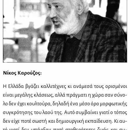
Νί­κος Κα­ρού­ζος:
Η Ελ­λά­δα βγά­ζει καλ­λι­τέ­χνες κι ανά­με­σά τους ορι­σμέ­νοι
εί­ναι με­γά­λης κλά­σε­ως, αλ­λά πράγ­μα­τι η χώ­ρα σαν σύ­νο­
λο δεν έχει κουλ­τού­ρα, δη­λα­δή ένα μέ­σο όρο μορ­φω­τι­κής
συ­γκρό­τη­σης του λα­ού της. Αυ­τό συμ­βαί­νει για­τί ο τό­πος
δεν εί­χε πο­τέ σω­στή και δη­μιουρ­γι­κή εκ­παί­δευ­ση. Κι αυ­
τό για­τί δεν υπήρ­ξαν πο­τέ στα­θε­ρό­τη­τες ζω­ής και συ­