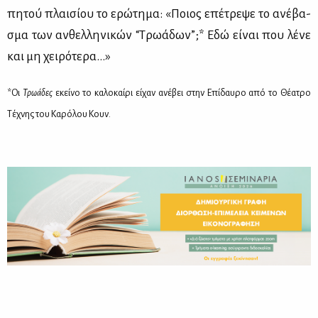
πη­τού πλαι­σί­ου το ερώ­τη­μα: «Ποιος επέ­τρε­ψε το ανέ­βα­
σμα των αν­θελ­λη­νι­κών “Τρω­ά­δων”;* Εδώ εί­ναι που λέ­νε
και μη χει­ρό­τε­ρα…»
*Οι
Τρωάδες
εκείνο το καλοκαίρι είχαν ανέβει στην Επίδαυρο από το Θέατρο
Τέχνης του Καρόλου Κουν.