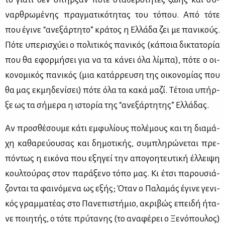
ναρ­θρω­μέ­νης πραγ­μα­τι­κό­τη­τας του τό­που. Από τό­τε
που έγι­νε “ανε­ξάρ­τη­το” κρά­τος η Ελ­λά­δα ζει με πα­νι­κούς.
Πό­τε υπε­ρι­σχύ­ει ο πο­λι­τι­κός πα­νι­κός (κά­ποια δι­κτα­το­ρία
που θα εφορ­μή­σει για να τα κά­νει όλα λί­μπα), πό­τε ο οι­
κο­νο­μι­κός πα­νι­κός (μια κα­τάρ­ρευ­ση της οι­κο­νο­μί­ας που
θα μας εκ­μη­δε­νί­σει) πό­τε όλα τα κα­κά μα­ζί. Τέ­τοια υπήρ­
ξε ως τα σή­με­ρα η ιστο­ρία της “ανε­ξάρ­τη­της” Ελ­λά­δας.
Αν προ­σθέ­σου­με κά­τι εμ­φυ­λί­ους πο­λέ­μους και τη δια­μά­
χη κα­θα­ρεύ­ου­σας και δη­μο­τι­κής, συ­μπλη­ρώ­νε­ται πρε­
πό­ντως η ει­κό­να που εξη­γεί την απο­γοη­τευ­τι­κή έλ­λει­ψη
κουλ­τού­ρας στον πα­ρά­ξε­νο τό­πο μας. Κι έτσι πα­ρου­σιά­
ζο­νται τα φαι­νό­με­να ως εξής; Όταν ο Πα­λα­μάς έγι­νε γε­νι­
κός γραμ­μα­τέ­ας στο Πα­νε­πι­στή­μιο, ακρι­βώς επει­δή ήτα­
νε ποι­η­τής, ο τό­τε πρύ­τα­νης (το ανα­φέ­ρει ο Ξε­νό­που­λος)