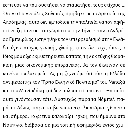
έσπευ­σε να του συ­στή­σει να στα­μα­τή­σει τους στί­χους!...
Όταν ο Γιαν­νού­λης Χα­λε­πάς τι­μή­θη­κε με το Αρι­στείο της
Ακα­δη­μί­ας, αυ­τό δεν εμπό­δι­σε την πο­λι­τεία να τον αφή­
σει να ζη­τια­νεύ­ει στο χω­ριό του, την Τή­νο. Όταν ο Αν­δρέ­
ας Εμπει­ρί­κος ει­ση­γή­θη­κε τον υπερ­ρε­α­λι­σμό στην Ελ­λά­
δα, έγι­νε στό­χος γε­νι­κής χλεύ­ης κι αν δεν εί­χε, όπως ο
ίδιος μου εί­χε εκ­μυ­στη­ρευ­τεί κά­πο­τε, την εκ τύ­χης θω­ρά­
κι­ση μιας οι­κο­νο­μι­κής επι­φά­νειας, θα τον έκλει­ναν σε
κα­νέ­να τρε­λο­κο­μείο. Ας μη ξε­χνού­με ότι τό­τε η Ελ­λά­δα
αντι­με­τώ­πι­ζε τον “Τρί­το Ελ­λη­νι­κό Πο­λι­τι­σμό” του Με­τα­ξά
και του Μα­νια­δά­κη και δεν πο­λυα­στειευό­τα­νε… Θα πεί­τε
αυ­τά γι­νό­ντου­σαν τό­τε. Δυ­στυ­χώς, πα­ρά τα Νό­μπελ, πα­
ρά τα Λέ­νιν, πα­ρά τα βε­νε­τσιά­νι­κα λιο­ντά­ρια, γί­νο­νται
και σή­με­ρα. Το φε­τι­νό κα­λο­καί­ρι [1980], που ήμου­να στο
Ναύ­πλιο, διά­βα­σα σε μια το­πι­κή εφη­με­ρί­δα εντός χτυ­