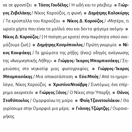
να σε φρο­ντί­ζει
Τά­σος Γου­δέ­λης
/ Η ωδή και το ρέκ­βιεμ
Γιώρ­
γος Ζε­βε­λά­κης
/ Νί­κος Κα­ρού­ζος, η φω­νή
Δη­μή­τρης Κα­λο­κύ­ρης
/ Tα κρύ­σταλ­λα του Kα­ρού­ζου
Νί­κος Δ. Κα­ρού­ζος
/ «Μη­τέ­ρα, τι
ωραία χόρ­τα που εί­ναι τα μαλ­λιά σου και δεν τα φά­γα­με ακό­μη»
Νί­κος Δ. Κα­ρού­ζος
/ [ Η ποί­η­ση με κρα­τεί στην πι­κρό­τη­τα οπού ονο­
μά­ζου­με ζωή ]
Δη­μή­τρης Κο­σμό­που­λος
/ Πρώ­τη γνω­ρι­μία
Νί­
κος Κου­φά­κης
/ Τα χρώ­μα­τα της ρή­ξης· (ένας) οδη­γός ανά­γνω­σης
της «Ανα­μνη­στι­κής Λή­θης»
Γιώρ­γος-Ίκα­ρος Μπα­μπα­σά­κης
/ Ση­
μειώ­σεις στο νε­γκα­τίφ μιας φω­το­γρα­φί­ας
Γιώρ­γος-Ίκα­ρος
Μπα­μπα­σά­κης
/ Μια απο­κα­τά­στα­ση
Εύα Μπέη
/ Από το ημε­ρο­
λό­γιο, Νί­κος Κα­ρού­ζος
Χρι­στί­να Ντού­βρη
/ Συ­ντό­μως: ένα επίρ­
ρη­μα ακορ­ντε­όν
Γιώρ­γος Ξέ­νος
/ Ο Νί­κος στην Ύπαρ­ξη
Θά­νος
Στα­θό­που­λος
/ Ομορ­φαί­νω τη μοί­ρα
Φαίη Τζα­νε­του­λά­κου
/ Θα
γυ­ρί­σου­με στην Ομορ­φιά μια μέ­ρα;
Γιάν­νης Τζώρ­τζης
/ Ου­ρα­νο­
μή­κης